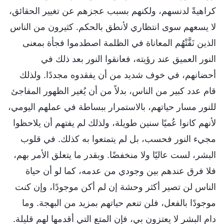
كراهيةً لدنسهم، ولكنهم بسبب عجزهم عن تغيير الحقائق،
لا يسعهم سوى انتظاري لأنطق بالحكم. كثيرون من الناس
الذين نَقَّتْهُم المعاناة في الظلمة اصطدموا فجأة بمعنى
النور العميق عند رؤيته، فعانقوا النور بعد ذلك في
أحضانهم، في خوف شديد من أن يفقدوه مجددًا. ولذلك
قام عدد كبير من الناس، بدلاً من أن يُغير الظهور المفاجئ
للنور مسار حياتهم، بالاستمرار ببساطة في عملهم اليومي،
لأنهم كانوا عُميًا سنين طويلة، ولذلك لم يفتهم أن يلاحظوا
مجيء النور فحسب، بل لم يتمتعوا به كذلك. في قلوب
البشر، لست عاليًا ولا منخفضًا. وبقدر ما يتعلق الأمر بهم،
فلا فرق عندهم بين وجودي من عدمه، كما لو أن حياة
الناس لن تصير أكثر وحشة إن لم أكن موجودًا، وإن كنت
موجودًا بالفعل، فلن تنعم حياتهم بمزيد من البهجة. وما
دام البشر لا يعتزون بي، فإن المتع التي أقدمها لهم قليلة.