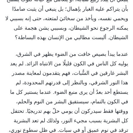
بأن يتراكم عليه الغبار بإهمال؛ بل ينبغي أن يثبت صامدًا
ويحمي نفسه، ويأخذ من سخائيَ لمتعته، حتى إنه بسببي لا
يمكنه الرجوع نحو الشيطان، وبسببي يشن هجمة على
الشيطان. أليست مطالبي من الإنسان بهذه البساطة؟
عندما يبدأ بصيص خافت من الضوء يظهر في الشرق،
يوليه كل الناس في الكون قليلًا من الانتباه الزائد. لم يعد
البشر غارقين في السُّبات، فهم يتقدمون لمعاينة مصدر
هذا النور الشرقي، وبالنظر إلى قدرتهم المحدودة، لم
يستطع أحد بعدُ أن يرى منبع الضوء. عندما يستنير كل ما
في الكون بالتمام، سيستفيق البشر من النوم والحلم،
ووقتها فقط سيدركون أن يومي حلّ بهم تدريجيًا. تحتفل
كل البشرية بسبب مجيء النور، ولذلك لم تعد البشرية
ترقد في نوم عميق أو في سبات. في ظل سطوع نوري،