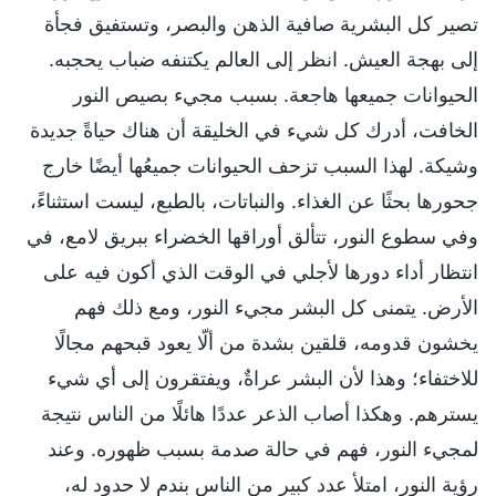
تصير كل البشرية صافية الذهن والبصر، وتستفيق فجأة
إلى بهجة العيش. انظر إلى العالم يكتنفه ضباب يحجبه.
الحيوانات جميعها هاجعة. بسبب مجيء بصيص النور
الخافت، أدرك كل شيء في الخليقة أن هناك حياةً جديدة
وشيكة. لهذا السبب تزحف الحيوانات جميعُها أيضًا خارج
جحورها بحثًا عن الغذاء. والنباتات، بالطبع، ليست استثناءً،
وفي سطوع النور، تتألق أوراقها الخضراء ببريق لامع، في
انتظار أداء دورها لأجلي في الوقت الذي أكون فيه على
الأرض. يتمنى كل البشر مجيء النور، ومع ذلك فهم
يخشون قدومه، قلقين بشدة من ألّا يعود قبحهم مجالًا
للاختفاء؛ وهذا لأن البشر عراةٌ، ويفتقرون إلى أي شيء
يسترهم. وهكذا أصاب الذعر عددًا هائلًا من الناس نتيجة
لمجيء النور، فهم في حالة صدمة بسبب ظهوره. وعند
رؤية النور، امتلأ عدد كبير من الناس بندم لا حدود له،