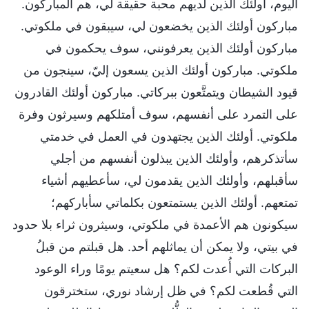
اليوم، أولئك الذين لديهم محبة حقيقة لي، هم المباركون.
مباركون أولئك الذين يخضعون لي، سيبقون في ملكوتي.
مباركون أولئك الذين يعرفونني، سوف يحكمون في
ملكوتي. مباركون أولئك الذين يسعون إليّ، سينجون من
قيود الشيطان ويتمتَّعون ببركاتي. مباركون أولئك القادرون
على التمرد على أنفسهم، سوف أمتلكهم وسيرثون وفرة
ملكوتي. أولئك الذين يجتهدون في العمل في خدمتي
سأتذكرهم، وأولئك الذين يبذلون أنفسهم من أجلي
سأقبلهم، وأولئك الذين يقدمون لي، سأعطيهم أشياء
تمتعهم. أولئك الذين يستمتعون بكلماتي سأباركهم؛
سيكونون هم الأعمدة في ملكوتي، وسيثرون ثراء بلا حدود
في بيتي، ولا يمكن أن يماثلهم أحد. هل قبلتم من قبلُ
البركات التي أُعدت لكم؟ هل سعيتم يومًا وراء الوعود
التي قُطعت لكم؟ في ظل إرشاد نوري، ستخترقون