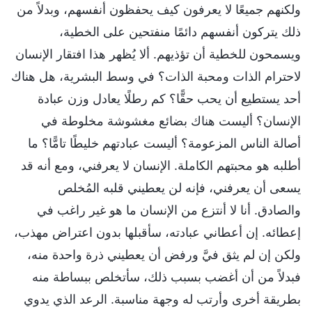
ولكنهم جميعًا لا يعرفون كيف يحفظون أنفسهم، وبدلاً من
ذلك يتركون أنفسهم دائمًا منفتحين على الخطية،
ويسمحون للخطية أن تؤذيهم. ألا يُظهر هذا افتقار الإنسان
لاحترام الذات ومحبة الذات؟ في وسط البشرية، هل هناك
أحد يستطيع أن يحب حقًّا؟ كم رطلًا يعادل وزن عبادة
الإنسان؟ أليست هناك بضائع مغشوشة مخلوطة في
أصالة الناس المزعومة؟ أليست عبادتهم خليطًا تامًّا؟ ما
أطلبه هو محبتهم الكاملة. الإنسان لا يعرفني، ومع أنه قد
يسعى أن يعرفني، فإنه لن يعطيني قلبه المُخلص
والصادق. أنا لا أنتزع من الإنسان ما هو غير راغب في
إعطائه. إن أعطاني عبادته، سأقبلها بدون اعتراض مهذب،
ولكن إن لم يثق فيَّ ورفض أن يعطيني ذرة واحدة منه،
فبدلاً من أن أغضب بسبب ذلك، سأتخلص ببساطة منه
بطريقة أخرى وأرتب له وجهة مناسبة. الرعد الذي يدوي