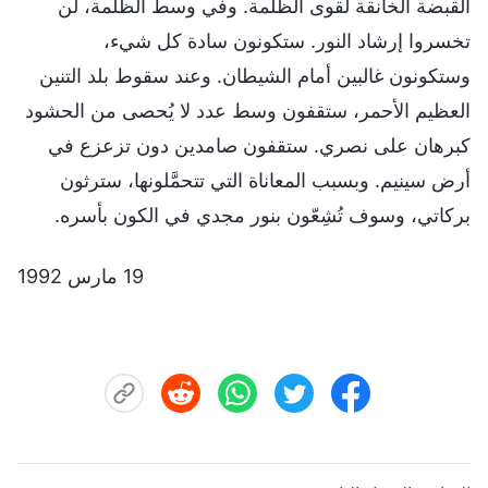
القبضة الخانقة لقوى الظُّلمة. وفي وسط الظلمة، لن
تخسروا إرشاد النور. ستكونون سادة كل شيء،
وستكونون غالبين أمام الشيطان. وعند سقوط بلد التنين
العظيم الأحمر، ستقفون وسط عدد لا يُحصى من الحشود
كبرهان على نصري. ستقفون صامدين دون تزعزع في
أرض سينيم. وبسبب المعاناة التي تتحمَّلونها، سترثون
بركاتي، وسوف تُشِعّون بنور مجدي في الكون بأسره.
19 مارس 1992