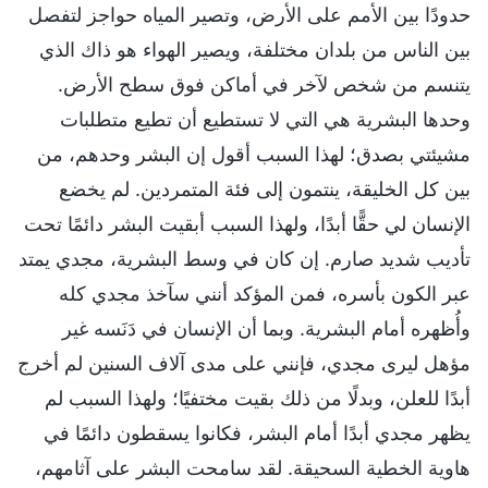
حدودًا بين الأمم على الأرض، وتصير المياه حواجز لتفصل
بين الناس من بلدان مختلفة، ويصير الهواء هو ذاك الذي
يتنسم من شخص لآخر في أماكن فوق سطح الأرض.
وحدها البشرية هي التي لا تستطيع أن تطيع متطلبات
مشيئتي بصدق؛ لهذا السبب أقول إن البشر وحدهم، من
بين كل الخليقة، ينتمون إلى فئة المتمردين. لم يخضع
الإنسان لي حقًّا أبدًا، ولهذا السبب أبقيت البشر دائمًا تحت
تأديب شديد صارم. إن كان في وسط البشرية، مجدي يمتد
عبر الكون بأسره، فمن المؤكد أنني سآخذ مجدي كله
وأُظهره أمام البشرية. وبما أن الإنسان في دَنَسه غير
مؤهل ليرى مجدي، فإنني على مدى آلاف السنين لم أخرج
أبدًا للعلن، وبدلًا من ذلك بقيت مختفيًا؛ ولهذا السبب لم
يظهر مجدي أبدًا أمام البشر، فكانوا يسقطون دائمًا في
هاوية الخطية السحيقة. لقد سامحت البشر على آثامهم،