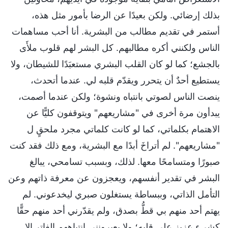
بذلك إرضائي. ولكن بعيدًا عن الرضا بأمور مثل هذه،
أستمر في تقديم مطالب من البشرية. أنا أحب مساهمات
الناس ولكنني أكره مطالبهم. كل البشر لهم قلوب ملأَى
بالجشع؛ كما لو كان القلب البشري مستعبَدًا للشيطان، ولا
يستطيع أحدٌ أن يتحرر ويقدّم قلبه لي. عندما أتحدث،
ينصت الناس لصوتي بانتباه ونشوة؛ ولكن عندما أصمت،
يبدأون مرة أخرى في "مشاريعهم" ويتوقفون كليًّا عن
الاهتمام بكلماتي، كما لو كانت كلماتي مجرد ملحقٍ ل
"مشاريعهم". لم أتراخَ أبدًا مع البشرية، ومع ذلك فقد كنت
صبورًا ومتسامحًا معها. لذلك، وبسبب تسامحي، يبالغ
البشر في تقدير أنفسهم، ويعجزون عن معرفة ذاتهم وعن
التأمل الذاتي، وببساطة يستغلون صبري ليخدعوني. لم
يهتم أحد منهم بي قطُّ بصدق، ولم يقدّرني أحد منهم حقًّا
كشيء عزيز على قلبه؛ ولا يعيرونني انتباههم الفاتر إلا