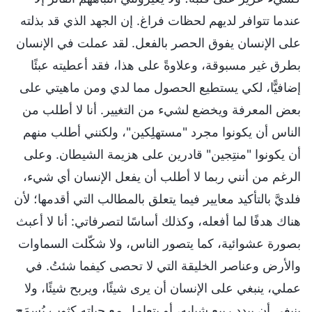
عندما تتوافر لديهم لحظات فراغ. إن الجهد الذي قد بذلته
على الإنسان يفوق الحصر بالفعل. لقد عملت في الإنسان
بطرق غير مسبوقة، وعلاوةً على هذا، فقد أعطيته عبئًا
إضافيًّا، لكي يستطيع الحصول مما لدي ومن ماهيتي على
بعض المعرفة ويخضع لشيء من التغيير. أنا لا أطلب من
الناس أن يكونوا مجرد "مستهلِكين"، ولكنني أطلب منهم
أن يكونوا "منتِجين" قادرين على هزيمة الشيطان. وعلى
الرغم من أنني ربما لا أطلب أن يفعل الإنسان أي شيء،
فلديَّ بالتأكيد معايير فيما يتعلق بالمطالب التي أقدمها؛ لأن
هناك هدفًا لما أفعله، وكذلك أساسًا لتصرفاتي: أنا لا أعبث
بصورة عشوائية، كما يتصور الناس، ولا شكّلت السماوات
والأرض وعناصر الخليقة التي لا تحصى كيفما شئتُ. في
عملي، ينبغي على الإنسان أن يرى شيئًا، ويربح شيئًا، ولا
ينبغي أن يبدد ربيع شبابه، أو يتعامل مع حياته كثوب يُسمَح