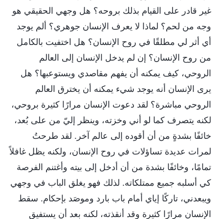
غير قادر على القيام بذلك بروحه؟ هل وجهي الحقيقي هو
وجه من لحم؟ لماذا لا يعرف الإنسان جوهري؟ ألم يوجد
أي أثر لي مطلقًا في روح الإنسان؟ هل اختفيت بالكامل
من روح الإنسان؟ إن لم يدخل الإنسان إلى العالم
الروحي، كيف يمكنه أن يفهم مقاصدي ويستوعبها؟ هل
يرى الإنسان أنه يوجد شيء يمكنه أن يخترق العالم
الروحي مباشرة؟ لقد دعوت الإنسان مرارًا كثيرة بروحي،
لكنه يتصرف كما لو أني وخزته، وينظر إليّ من على بُعد،
خائفًا بشدةٍ من أن أقوده إلى عالم آخر. لقد طرحتُ
لمرات عديدة تساؤلات في روح الإنسان، ولكنه يظل غافلاً
تمامًا، وخائفًا بشدة من أن أدخل إلى بيته وأغتنم الفرصة
كي أسلبه جميع ممتلكاته. لذلك فهو يغلق الباب في وجهي
ويبعدني، تاركًا إياي أمام باب بارد وموصَد بإحكام. سقط
الإنسان مرارًا كثيرة وقد أنقذته، لكنه بعد أن يستفيق