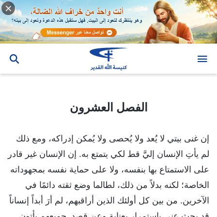
الفصل العشرون
الفصل العشرون
إن غنى بيتي لا يُعد ولا يُحصى ولا يُمكن إدراكه، ومع ذلك
لم يأتِ الإنسان إليَّ قط لكي يتمتع به. إن الإنسان غير قادر
على الاستمتاع بها بنفسه، ولا على حماية نفسه بمجهوداته
الخاصة؛ لكنه بدلاً من ذلك، لطالما وضع ثقته دائمًا في
الآخرين. من بين كل أولئك الذين أراقبهم، لم أرَ أبداً إنساناً
قد بحث عني باستمرار بعناية وعن قصد. جميعهم يأتون