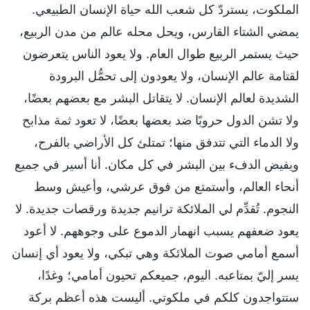
الملكوت، يستردّ كل شعب الله حياة الإنسان الطبيعي.
يمضي الشتاء القارس، ويحل محله عالم من مدن الربيع،
حيث يستمر الربيع طوال العام. ولا يعود الناس يتعرضون
لقتامة عالم الإنسان، ولا يعودون إلى تحمُّل البرودة
الشديدة لعالم الإنسان. لا يتقاتل البشر مع بعضهم بعضًا،
ولا تشن الدول حروبًا ضد بعضها بعضًا، لا تعود ثمة مذابح
ولا الدماء التي تتدفق منها؛ تمتلئ كل الأراضي بالفرح،
ويفيض الدفء بين البشر في كل مكان. أنا أسير في جميع
أنحاء العالم، وأستمتع من فوق عرشي، وأعيش وسط
النجوم. تُقدِّم لي الملائكة ترانيم جديدة ورقصات جديدة. لا
يعود ضعفهم يسبب انهمار الدموع على وجوههم. لا أعود
أسمع أمامي صوت الملائكة وهي تبكي، ولا يعود أي إنسان
يسر إليّ بمتاعبه. اليوم، جميعكم تحيون أمامي؛ وغدًا،
ستتواجدون كلكم في ملكوتي. أليست هذه أعظم بركة