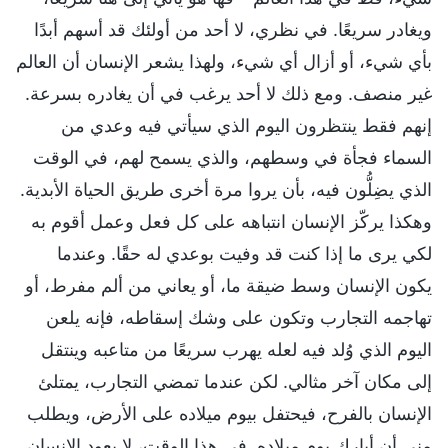
ويغادر سريعًا. في نظري، لا أحد من أولئك قد أسهم أبدًا
بأي شيء، أو أزال أي شيء، ولهذا يشعر الإنسان أن العالم
غير منصف. ومع ذلك لا أحد يرغب في أن يغادره بسرعة.
إنهم فقط ينتظرون اليوم الذي سيأتي فيه وعدي من
السماء فجأة في وسطهم، والذي يسمح لهم، في الوقت
الذي يضِلُّون فيه، بأن يروا مرة أخرى طريق الحياة الأبدية.
وهكذا يركّز الإنسان انتباهه على كل فعل وعمل أقوم به
لكي يرى ما إذا كنت قد وفيت بوعدي له حقًا. وعندما
يكون الإنسان وسط ضيقة ما، أو يعاني من ألم مفرط، أو
تهاجمه التجارب وتكون على وشك إسقاطه، فإنه يلعن
اليوم الذي وُلد فيه لعله يهرب سريعًا من متاعبه وينتقل
إلى مكان آخر مثالي. لكن عندما تمضي التجارب، يمتلئ
الإنسان بالفرح، فيحتفل بيوم ميلاده على الأرض، ويطلب
مني أن أبارك يوم ميلاده. في هذا الوقت، لا يعود الإنسان