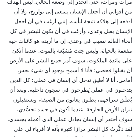
مرات ومرات، حتى انحدر إلى وضعه الحالي. ليس الهدف
من أقوالي أن أجعل الإنسان يسعى إلى تواريخ، ولا أن
أدفعه إلى هلاكه نتيجة ليأسه. إنني أرغب في أن أجعل
الإنسان يقبل وعدي، وأرغب في أن يكون للبشر في كل
أنحاء العالم نصيب في وعدي. إن ما أريده هو كائنات حية
مفعمة بالحياة، وليس جثث مُشبَّعة بالموت. عندما أتكئ
على مائدة الملكوت، سوف آمر جميع البشر على الأرض
أن يقبلوا فحصي؛ فأنا لا أسمح بوجود أي شيء نجس
أمامي. أنا لا أطيق تدخل أي إنسان في عملي؛ كل الذين
يتدخلون في عملي يُطرحون في سجون داخلية، وبعد أن
يُطلَق سراحهم، يظلون يعانون من الضيقة، ويستقبلون
نيران الأرض الحارقة. عندما أكون في جسد تجسُّدي،
سوف أحتقر أي إنسان يجادل عملي الذي أعمله بجسدي.
لقد ذكَّرتُ كل البشر مرارًا كثيرة بأنه لا أقرباء لي على