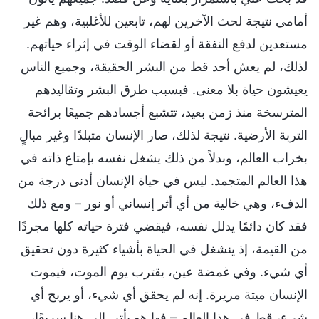
أمامي نتيجة لحث الآخرين لهم، تابعين للأغلبية، وهم غير
مستعدين لدفع النفقة أو لقضاء الوقت في إثراء حياتهم.
لذلك، لم يعش أحد قط من البشر الحقيقة، وجميع الناس
يعيشون حياة بلا معنى. فبسبب طرق البشر وتقاليدهم
المترسخة منذ زمن بعيد، تتشبع أجسادهم جميعًا برائحة
التربة الأرضية. نتيجة لذلك، صار الإنسان متبلدًا وغير مبالٍ
بخراب العالم، وبدلاً من ذلك يشغل نفسه بإمتاع ذاته في
هذا العالم المتجمد. ليس في حياة الإنسان أدنى درجة من
الدفء، وهي خالية من أي أثر إنساني أو نور – ومع ذلك
فقد كان دائمًا يدلل نفسه، فيقضي فترة حياته كلها مجردًا
من القيمة، إذ ينشغل في الحياة بأشياء كثيرة دون تحقيق
أي شيء. وفي غمضة عين، يقترب يوم الموت، فيموت
الإنسان ميتة مريرة. إنه لم يحقق أي شيء، أو يربح أي
شيء، قط في هذا العالم – فها هو يأتي إلى هنا سريعًا،