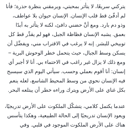
يتركني سريعًا، لا يتأثر بمحبتي، ويرمقني بنظرة حذرة؛ فأنا
لم أدفّئ قط قلب الإنسان. الإنسان حيوان بلا عواطف،
وذو دم بارد. ومع أنَّ حضني دافئ، لكنه لا يتأثر به أبدًا
بعمق. يشبه الإنسان فظاظة الجبل، فهو لم يقدِّر قط كل
توبيخي للبشر. إنه لا يرغب في الاقتراب مني، ويفضِّل أن
يسكن وسط الجبال، حيث يتحمل خطر الوحوش البرية –
ومع ذلك لا يزال غير راغب في الاحتماء بي. أنا لا أجبر أي
إنسان: أنا أقوم بعملي وحسب. سيأتي اليوم الذي سيسبح
فيه الإنسان نحوي من وسط المحيط الشاسع، لعله ينعم
بكل غناي على الأرض ويترك وراءه خطر أن يبتلعه البحر.
عندما يكتمل كلامي، يتشكّل الملكوت على الأرض تدريجيًا،
ويعود الإنسان تدريجيًا إلى الحالة الطبيعية، وهكذا يتأسس
هناك على الأرض الملكوت الموجود في قلبي. وفي