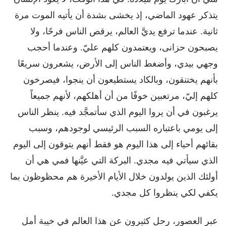
يتذكر عهود الماضي، إذ يخشى بشدة أن يأتيه الموت مرة
ثانية. عندما ترفع يديَّ العالم، يرقص الناس فرحًا، ولا
يصبحون حزانى، ويعتمدون كلهم عليّ. وعندما أحجب
وجهي بيدي، وأضغط الناس إلى الأرض، يشعرون سريعًا
بأنهم يختنقون، وبالكاد يستطيعون أن ينجوا، فيصرخون
كلهم إليّ، مرتعبين خوفًا من أن أهلكهم، لأنهم جميعاً
يرغبون في أن يروا اليوم الذي سأتمجَّد فيه. ينظر الناس
إلى يومي باعتباره السبب الرئيسي لوجودهم، وسبب
بقائهم أحياء إلى هذا اليوم هو فقط أنهم يتوقون إلى اليوم
الذي سيأتي فيه مجدي. البركة التي عيَّنها فمي هي أن
أولئك الذين يولدون خلال الأيام الأخيرة هم محظوظون بما
يكفي لكي ينظروا كل مجدي.
عبر العصور، رحل كثيرون عن هذا العالم في خيبة أمل