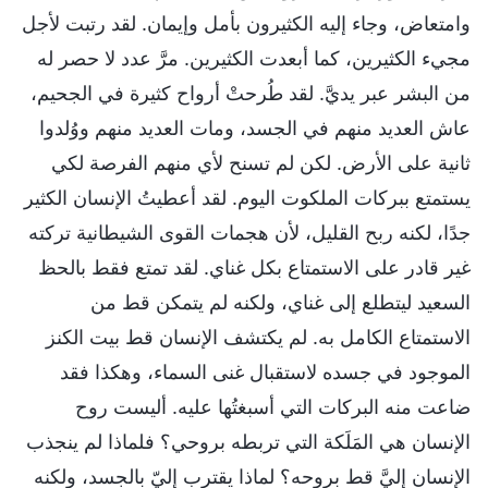
وامتعاض، وجاء إليه الكثيرون بأمل وإيمان. لقد رتبت لأجل
مجيء الكثيرين، كما أبعدت الكثيرين. مرَّ عدد لا حصر له
من البشر عبر يديَّ. لقد طُرحتْ أرواح كثيرة في الجحيم،
عاش العديد منهم في الجسد، ومات العديد منهم ووُلدوا
ثانية على الأرض. لكن لم تسنح لأي منهم الفرصة لكي
يستمتع ببركات الملكوت اليوم. لقد أعطيتُ الإنسان الكثير
جدًا، لكنه ربح القليل، لأن هجمات القوى الشيطانية تركته
غير قادر على الاستمتاع بكل غناي. لقد تمتع فقط بالحظ
السعيد ليتطلع إلى غناي، ولكنه لم يتمكن قط من
الاستمتاع الكامل به. لم يكتشف الإنسان قط بيت الكنز
الموجود في جسده لاستقبال غنى السماء، وهكذا فقد
ضاعت منه البركات التي أسبغتُها عليه. أليست روح
الإنسان هي المَلَكة التي تربطه بروحي؟ فلماذا لم ينجذب
الإنسان إليَّ قط بروحه؟ لماذا يقترب إليّ بالجسد، ولكنه