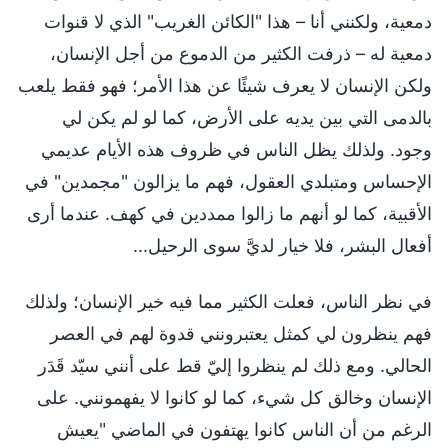
دمعية، ولكنني أنا – هذا "الكائن الغريب" الذي لا قنوات
دمعية له – ذرفت الكثير من الدموع من أجل الإنسان،
ولكن الإنسان لا يعرف شيئًا عن هذا الأمر؛ فهو فقط يلعب
بالدمى التي بين يديه على الأرض، كما لو لم يكن لي
وجود. ولذلك يظل الناس في ظروف هذه الأيام عديمي
الإحساس ومتبلدي العقول، فهم ما يزالون "مجمدين" في
الأقبية، كما لو أنهم ما زالوا ممددين في كهف. عندما أرى
أفعال البشر، فلا خيار لديَّ سوى الرحيل...
في نظر الناس، فعلت الكثير مما فيه خير الإنسان؛ ولذلك
فهم ينظرون لي كمثل يعتبرونني قدوة لهم في العصر
الحالي. ومع ذلك لم ينظروا إليّ قط على أنني سيّد قَدَر
الإنسان وخالق كل شيء، كما لو كانوا لا يفهمونني. على
الرغم من أن الناس كانوا يهتفون في الماضي "يعيش