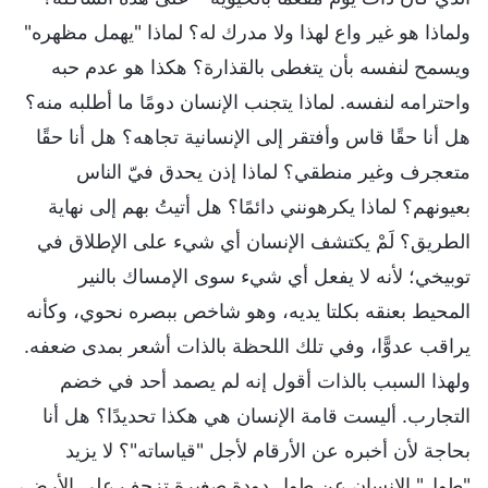
ولماذا هو غير واع لهذا ولا مدرك له؟ لماذا "يهمل مظهره"
ويسمح لنفسه بأن يتغطى بالقذارة؟ هكذا هو عدم حبه
واحترامه لنفسه. لماذا يتجنب الإنسان دومًا ما أطلبه منه؟
هل أنا حقًا قاس وأفتقر إلى الإنسانية تجاهه؟ هل أنا حقًا
متعجرف وغير منطقي؟ لماذا إذن يحدق فيّ الناس
بعيونهم؟ لماذا يكرهونني دائمًا؟ هل أتيتُ بهم إلى نهاية
الطريق؟ لَمْ يكتشف الإنسان أي شيء على الإطلاق في
توبيخي؛ لأنه لا يفعل أي شيء سوى الإمساك بالنير
المحيط بعنقه بكلتا يديه، وهو شاخص ببصره نحوي، وكأنه
يراقب عدوًّا، وفي تلك اللحظة بالذات أشعر بمدى ضعفه.
ولهذا السبب بالذات أقول إنه لم يصمد أحد في خضم
التجارب. أليست قامة الإنسان هي هكذا تحديدًا؟ هل أنا
بحاجة لأن أخبره عن الأرقام لأجل "قياساته"؟ لا يزيد
"طول" الإنسان عن طول دودة صغيرة تزحف على الأرض،