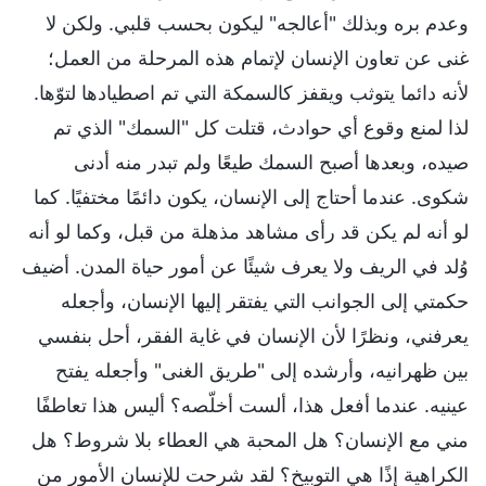
وعدم بره وبذلك "أعالجه" ليكون بحسب قلبي. ولكن لا
غنى عن تعاون الإنسان لإتمام هذه المرحلة من العمل؛
لأنه دائما يتوثب ويقفز كالسمكة التي تم اصطيادها لتوّها.
لذا لمنع وقوع أي حوادث، قتلت كل "السمك" الذي تم
صيده، وبعدها أصبح السمك طيعًا ولم تبدر منه أدنى
شكوى. عندما أحتاج إلى الإنسان، يكون دائمًا مختفيًا. كما
لو أنه لم يكن قد رأى مشاهد مذهلة من قبل، وكما لو أنه
وُلد في الريف ولا يعرف شيئًا عن أمور حياة المدن. أضيف
حكمتي إلى الجوانب التي يفتقر إليها الإنسان، وأجعله
يعرفني، ونظرًا لأن الإنسان في غاية الفقر، أحل بنفسي
بين ظهرانيه، وأرشده إلى "طريق الغنى" وأجعله يفتح
عينيه. عندما أفعل هذا، ألست أخلّصه؟ أليس هذا تعاطفًا
مني مع الإنسان؟ هل المحبة هي العطاء بلا شروط؟ هل
الكراهية إذًا هي التوبيخ؟ لقد شرحت للإنسان الأمور من