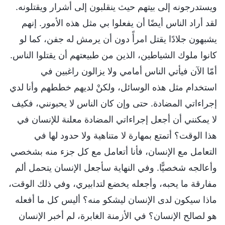
ويستدرجونه إلى بيتهم حيث ينقلبون إلى أشرار ويقتلونه.
لقد أراد الناس أيضًا أن يفعلوا بي مثل هذه الأمور. إنهم
يشبهون جلادًا يقتل امرأً دون أن يرمش له جفن، كما لو
كانوا ملوك الشياطين، الذين من طبيعتهم أن يقتلوا الناس.
أمّا الآن فيأتي الناس أمامي ولا يزالون راغبين في
استخدام مثل هذه الوسائل، ولكنْ لديهم خططهم وأنا لدي
إجراءاتي المضادة. حتى وإن كان الناس لا يحبونني، فكيف
لا يمكنني أن أجعل إجراءاتي المضادة معلنة للإنسان في
هذا الوقت؟ أتمتع بمهارة لا متناهية ولا حدود لها في
التعامل مع الإنسان، فأنا أتعامل مع كل جزء منه بشخصي
وأعالجه شخصيًّا. وفي النهاية سأجعل الإنسان يتحمل ألم
مفارقة ما يحبه، وأجعله يخضع لتدابيري، وفي ذلك الوقت،
ماذا سيكون لدى الإنسان ليشكو منه؟ أليس كل ما أفعله
هو لصالح الإنسان؟ في الأزمنة الغابرة، لم أخبر الإنسان