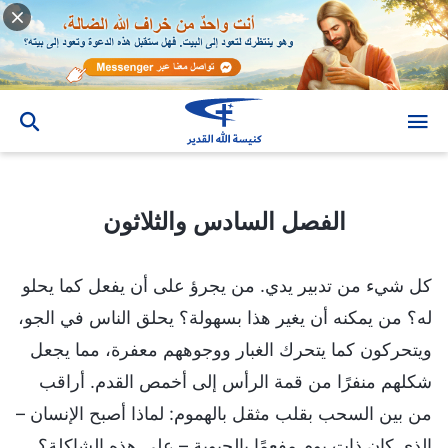
الفصل السادس والثلاثون
الفصل السادس والثلاثون
كل شيء من تدبير يدي. من يجرؤ على أن يفعل كما يحلو
له؟ من يمكنه أن يغير هذا بسهولة؟ يحلق الناس في الجو،
ويتحركون كما يتحرك الغبار ووجوههم معفرة، مما يجعل
شكلهم منفرًا من قمة الرأس إلى أخمص القدم. أراقب
من بين السحب بقلب مثقل بالهموم: لماذا أصبح الإنسان –
الذي كان ذات يوم مفعمًا بالحيوية – على هذه الشاكلة؟