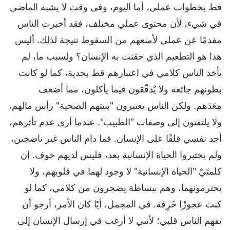
قط بخطوات عملي، أما اليوم، وفي وقت لا يشبه الماضي
في شيء، لأن محتوى عملي مختلف، فقد أخبرت الناس
مقدمًا عن عملي لأمنعهم من السقوط نتيجة لذلك. أليس
هذا هو التطعيم الذي حقنت به الإنسان؟ ولسبب ما، لم
يأخذ الناس كلامي في اعتبارهم قط بجدية، كما لو كانت
بطونهم جائعة ولا يُدقّقون فيما يأكلون، مما أضعف
مِعَدَهم. ولكن الناس يعتبرون "بنيتهم الصحية" رأس مالهم،
ولا يلتفتون إلى وصفات "الطبيب". عندما أرى عدم تأثرهم،
أجد نفسي قلقًا على الإنسان. فما دام الناس غير ناضجين،
ولم يختبروا الحياة الإنسانية بعد، فليس لديهم خوف. إن
كلمتَيْ "الحياة الإنسانية" لا وجود لهما في قلوبهم، ولا
يحترمونهما، وهم ببساطة يضجرون من كلامي، كما لو
كنت عجوزًا خَرِفة. في المجمل، أيًا كان الأمر، أرجو أن
يفهم الناس قلبي؛ لأنني لا أرغب في إرسال الإنسان إلى