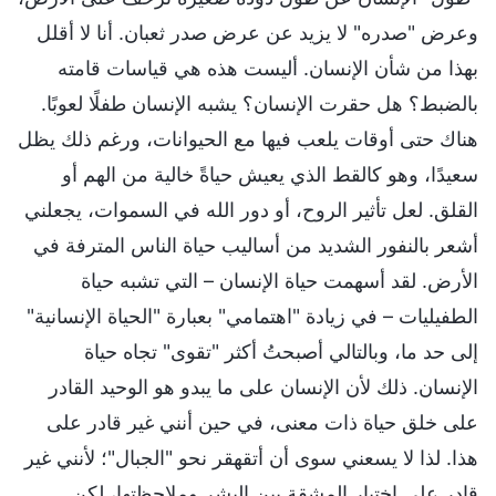
وعرض "صدره" لا يزيد عن عرض صدر ثعبان. أنا لا أقلل
بهذا من شأن الإنسان. أليست هذه هي قياسات قامته
بالضبط؟ هل حقرت الإنسان؟ يشبه الإنسان طفلًا لعوبًا.
هناك حتى أوقات يلعب فيها مع الحيوانات، ورغم ذلك يظل
سعيدًا، وهو كالقط الذي يعيش حياةً خالية من الهم أو
القلق. لعل تأثير الروح، أو دور الله في السموات، يجعلني
أشعر بالنفور الشديد من أساليب حياة الناس المترفة في
الأرض. لقد أسهمت حياة الإنسان – التي تشبه حياة
الطفيليات – في زيادة "اهتمامي" بعبارة "الحياة الإنسانية"
إلى حد ما، وبالتالي أصبحتُ أكثر "تقوى" تجاه حياة
الإنسان. ذلك لأن الإنسان على ما يبدو هو الوحيد القادر
على خلق حياة ذات معنى، في حين أنني غير قادر على
هذا. لذا لا يسعني سوى أن أتقهقر نحو "الجبال"؛ لأنني غير
قادر على اختبار المشقة بين البشر وملاحظتها، لكن