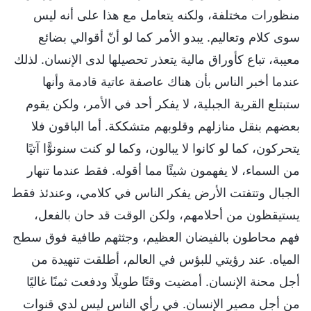
منظورات مختلفة، ولكنه يتعامل مع هذا على أنه ليس
سوى كلام وتعاليم. يبدو الأمر كما لو أنّ أقوالي بضائع
معيبة، تباع كأوراق مالية يتعذر تحصيلها لدى الإنسان. لذلك
عندما أخبر الناس بأن هناك عاصفة عاتية قادمة وأنها
ستبتلع القرية الجبلية، لا يفكر أحد في الأمر، ولكن يقوم
بعضهم بنقل منازلهم وقلوبهم متشككة. أما الباقون فلا
يتحركون، كما لو كانوا لا يبالون، وكما لو كنت سنونوًّا آتيًا
من السماء، لا يفهمون شيئًا مما أقوله. فقط عندما تنهار
الجبال وتتفتت الأرض يفكر الناس في كلامي، وعندئذ فقط
يستيقظون من أحلامهم، ولكن الوقت قد حان بالفعل،
فهم محاطون بالفيضان العظيم، وجثثهم طافية فوق سطح
المياه. عند رؤيتي للبؤس في العالم، أطلقت تنهيدة من
أجل محنة الإنسان. أمضيت وقتًا طويلًا ودفعت ثمنًا غاليًا
من أجل مصير الإنسان. في رأي الناس ليس لدي قنوات