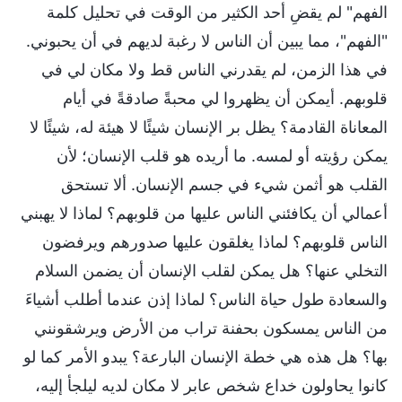
الفهم" لم يقضِ أحد الكثير من الوقت في تحليل كلمة
"الفهم"، مما يبين أن الناس لا رغبة لديهم في أن يحبوني.
في هذا الزمن، لم يقدرني الناس قط ولا مكان لي في
قلوبهم. أيمكن أن يظهروا لي محبةً صادقةً في أيام
المعاناة القادمة؟ يظل بر الإنسان شيئًا لا هيئة له، شيئًا لا
يمكن رؤيته أو لمسه. ما أريده هو قلب الإنسان؛ لأن
القلب هو أثمن شيء في جسم الإنسان. ألا تستحق
أعمالي أن يكافئني الناس عليها من قلوبهم؟ لماذا لا يهبني
الناس قلوبهم؟ لماذا يغلقون عليها صدورهم ويرفضون
التخلي عنها؟ هل يمكن لقلب الإنسان أن يضمن السلام
والسعادة طول حياة الناس؟ لماذا إذن عندما أطلب أشياءَ
من الناس يمسكون بحفنة تراب من الأرض ويرشقونني
بها؟ هل هذه هي خطة الإنسان البارعة؟ يبدو الأمر كما لو
كانوا يحاولون خداع شخص عابر لا مكان لديه ليلجأ إليه،