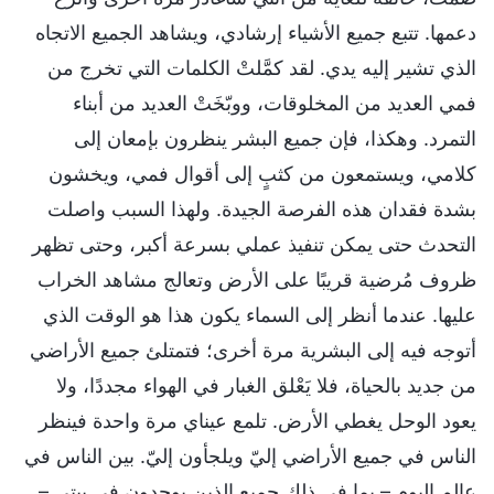
دعمها. تتبع جميع الأشياء إرشادي، ويشاهد الجميع الاتجاه
الذي تشير إليه يدي. لقد كمَّلتْ الكلمات التي تخرج من
فمي العديد من المخلوقات، ووبّخَتْ العديد من أبناء
التمرد. وهكذا، فإن جميع البشر ينظرون بإمعان إلى
كلامي، ويستمعون من كثبٍ إلى أقوال فمي، ويخشون
بشدة فقدان هذه الفرصة الجيدة. ولهذا السبب واصلت
التحدث حتى يمكن تنفيذ عملي بسرعة أكبر، وحتى تظهر
ظروف مُرضية قريبًا على الأرض وتعالج مشاهد الخراب
عليها. عندما أنظر إلى السماء يكون هذا هو الوقت الذي
أتوجه فيه إلى البشرية مرة أخرى؛ فتمتلئ جميع الأراضي
من جديد بالحياة، فلا يَعْلق الغبار في الهواء مجددًا، ولا
يعود الوحل يغطي الأرض. تلمع عيناي مرة واحدة فينظر
الناس في جميع الأراضي إليّ ويلجأون إليّ. بين الناس في
عالم اليوم – بما في ذلك جميع الذين يوجدون في بيتي –