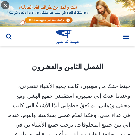
الفصل الثامن والعشرون
الفصل الثامن والعشرون
حينما جئتُ من صهيون، كانت جميع الأشياء تنتظرني،
وعندما عدتُ إلى صهيون، استقبلني جميع البشر. ومع
مجيئي وذهابي، لم تُعِقْ خطواتي أبدًا الأشياءُ التي كانت
في عداء معي، وهكذا تَقدّم عملي بسلاسة. واليوم، عندما
آتي بين جميع المخلوقات، ترحب جميع الأشياء بي في
صمت، خائفة للغاية من أنني سأغادر مرة أخرى وأنزع