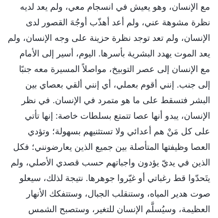
مع الإنسان، وهو يعيش في انسجام معي، ولم يعد لديه
نظرة مشوهة عني، ولم أعد أهذّب أوجُهَ القصور لدى
الإنسان، ولم تعد توجد نظرة حزينة على وجه الإنسان، ولم
يعد الموت يهدد البشرية بأسرها. اليوم، أسير إلى الأمام
مع الإنسان إلى عصر التوبيخ، مواصلاً المسيرة معه جنبًا
إلى جنب. إنني أقوم بعملي، أي إنني ألقي بعصاي بين
البشر فتسقط على ما هو متمرد في الإنسان. في نظر
الإنسان، يبدو أنها عصا تتمتع بسلطات خاصة: إنها تأتي
على كل مَنْ هم أعدائي ولا تستثنيهم بسهولة؛ وتؤدي
العصا وظيفتها المتأصلة بين جميع الذين يعارضونني؛ فكل
الذين في يديّ يؤدون واجباتهم حسب قصدي الأصلي، ولم
يتَحدّوا قط رغباتي أو غيّروا جوهرها. نتيجة لذلك، سيعلو
صوت هدير المياه، وستنقلب الجبال، وستتفكك الأنهار
العظيمة، وسيُسلَّم الإنسان للتغير، وستصبح الشمس