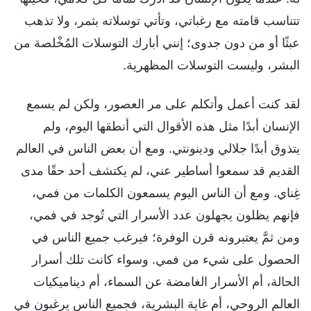
تتناسب قامته مع رغباتي، وتأتي توسلاته بثمر، ولا تذهب
عبثًا أو من دون جدوى؛ إنني أبارك التوسلات المُخْلصة من
البشر، وليست التوسلات المظهرية.
لقد كنت أعمل وأتكلم على مر العصور، ولكن لم يسمع
الإنسان أبدًا مثل هذه الأقوال التي أنطقها اليوم، ولم
يتذوق أبدًا جلالي ودينونتي. ومع أن بعض الناس في العالم
القديم قد سمعوا أساطير عني، لم يكتشف أحد حقًا مدى
غِناي. ومع أن الناس اليوم يسمعون الكلمات من فمي،
فإنهم يظلون يجهلون عدد الأسرار التي تُوجد في فمي،
ومن ثمَّ يعتبرونه قرن الوفرة؛ فيرغب جميع الناس في
الحصول على شيء من فمي. وسواء كانت تلك أسرار
الحالة، أم الأسرار الغامضة عن السماء، أم ديناميكيات
العالم الروحي، أم غاية البشرية، فجميع الناس يرغبون في