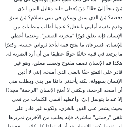
مَنْ يلجأ إليّ حقًا؟ مَنْ يُعطي قلبه مقابل الثمن الذي
دفعته؟ مَنْ الذي سبق وسكن في بيتي بسلام؟ مَنْ سبق
وقدم نفسه أمامي بالفعل؟ عندما أطلب متطلبات من
الإنسان فإنه يغلق فورًا "مخزنه الصغير". وعندما أعطي
للإنسان، فسرعان ما يفتح فمه ليأخذ ثرواتي خلسة، وكثيرًا
ما يرتعد في قلبه خائفًا خوفًا عظيمًا من أن أرد الضربة له.
هكذا فم الإنسان نصف مفتوح ونصف مغلق، وهو غير
قادر على التمتع حقًا بالغنى الذي أمنحه. إنني لا أدين
الإنسان بسهولة، لكنه يأخذني دائمًا من يدي ويطلب مني
أن أمنحه الرحمة، ولكنني لا أمنح الإنسان "الرحمة" مجددًا
إلا عندما يتوسل إليّ، وأعطيه أقسى الكلمات من فمي
بحيث يشعر على الفور بالخزي، ولكونه غير قادر على
تلقي "رحمتي" مباشرة، فإنه يطلب من الآخرين تمريرها
له. عندما يكون الإنسان قد أدرك تمامًا كل كلامي، فحينها