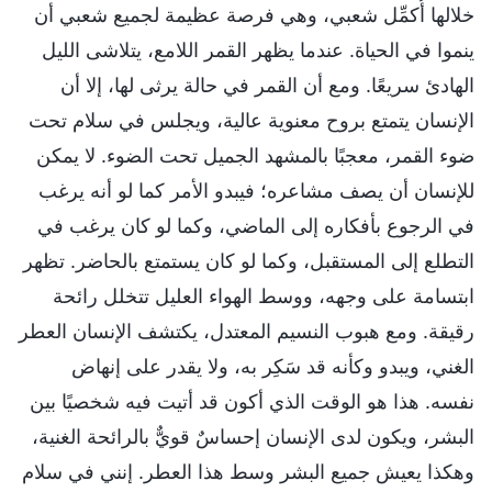
خلالها أُكمِّل شعبي، وهي فرصة عظيمة لجميع شعبي أن
ينموا في الحياة. عندما يظهر القمر اللامع، يتلاشى الليل
الهادئ سريعًا. ومع أن القمر في حالة يرثى لها، إلا أن
الإنسان يتمتع بروح معنوية عالية، ويجلس في سلام تحت
ضوء القمر، معجبًا بالمشهد الجميل تحت الضوء. لا يمكن
للإنسان أن يصف مشاعره؛ فيبدو الأمر كما لو أنه يرغب
في الرجوع بأفكاره إلى الماضي، وكما لو كان يرغب في
التطلع إلى المستقبل، وكما لو كان يستمتع بالحاضر. تظهر
ابتسامة على وجهه، ووسط الهواء العليل تتخلل رائحة
رقيقة. ومع هبوب النسيم المعتدل، يكتشف الإنسان العطر
الغني، ويبدو وكأنه قد سَكِر به، ولا يقدر على إنهاض
نفسه. هذا هو الوقت الذي أكون قد أتيت فيه شخصيًا بين
البشر، ويكون لدى الإنسان إحساسٌ قويٌّ بالرائحة الغنية،
وهكذا يعيش جميع البشر وسط هذا العطر. إنني في سلام