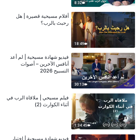
8:32
أفلام مسيحية قصيرة | هل
رحبتَ بالرب؟
18:49
فيديو شهادة مسيحية | لم أعد
أنافس الآخرين – أصوات
التسبيح 2026
30:13
فيلم مسيحي | ملاقاة الرب في
أثناء الكوارث (2)
1:34:45
فيديو شهادة مسيحية | اختبار