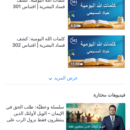
كلمات الله اليومية: كشف
فساد البشرية | اقتباس 301
6:04
كلمات الله اليومية: كشف
فساد البشرية | اقتباس 302
11:58
عرض المزيد
فيديوهات مختارة
سلسلة وعظيِّة: طلب الحق في
الإيمان – الويل لأولئك الذين
ينتظرون فقط نزول الرب على
سحابة