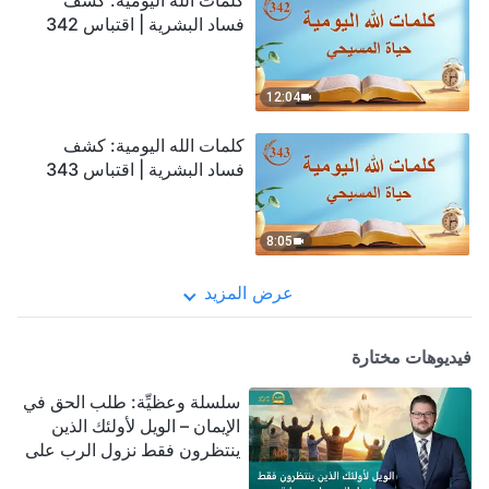
كلمات الله اليومية: كشف
فساد البشرية | اقتباس 342
12:04
كلمات الله اليومية: كشف
فساد البشرية | اقتباس 343
8:05
عرض المزيد
فيديوهات مختارة
سلسلة وعظيِّة: طلب الحق في
الإيمان – الويل لأولئك الذين
ينتظرون فقط نزول الرب على
سحابة