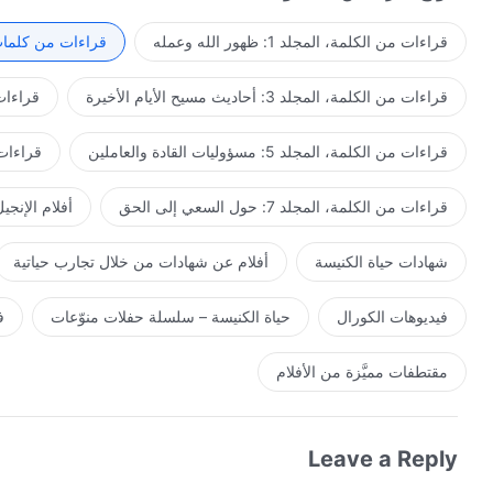
ينالوا عقابًا شديدًا سوف ينالون عقابًا شديدًا، والذين يجب أن
أيامي. هل تصدق كلامي؟ هل تؤمن بالانتقام؟ هل تؤمن بأنني سأع
قراءات من الكلمة، المجلد 1: ظهور الله وعمله
قراءات من كلمات 
يأتي هذا اليوم عاجلاً أم يأتي آجلاً؟ هل أنت شخص خائف جدًا م
العقاب؟ عندما يحين ذلك اليوم، هل يمكنك تخيُّل ما إذا كنت 
قراءات من الكلمة، المجلد 3: أحاديث مسيح الأيام الأخيرة
قراءات من ا
نوع النهاية التي تتمنى أن تحظى بها؟ هل سبق لك أن فكرت جديًا
مئة في المئة؟ هل سبق لك أن أمعنت النظر بعناية في نوع العو
قراءات من الكلمة، المجلد 5: مسؤوليات القادة والعاملين
قراءات من ال
حقًا في أن تتحقق كل كلماتي واحدة تلو الأخرى، أم أنك تخشى ب
أغادر قريبًا لكي أتمكن من تحقيق كلماتي، فكيف يجب أن تتعامل 
قراءات من الكلمة، المجلد 7: حول السعي إلى الحق
أفلام الإنجي
تتحقق كلماتي على الفور، فلماذا إذًا تؤمن بي أساسًا؟ هل تعرف حق
يلزمك أن تزعج نفسك على هذا النحو. أما إن كان هدفك أن تُبَارك وت
شهادات حياة الكنيسة
أفلام عن شهادات من خلال تجارب حياتية
تسأل نفسك ما إذا كنت تستطيع تلبية متطلباتي أم لا؟ لِمَ لا تسأل 
فيديوهات الكورال
حياة الكنيسة – سلسلة حفلات منوّعات
ف
مقتطفات مميَّزة من الأفلام
Leave a Reply