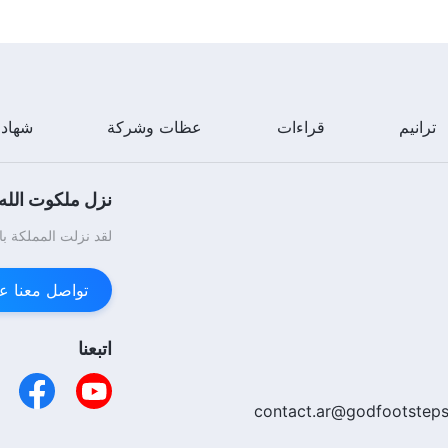
ترانيم
قراءات
عظات وشركة
شهاد
نزل ملكوت الله.
لقد نزلت المملكة با
تواصل معنا عبر enger
اتبعنا
contact.ar@godfootsteps