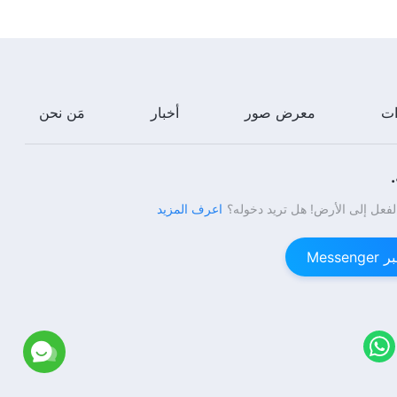
ات
معرض صور
أخبار
مَن نحن
لفعل إلى الأرض! هل تريد دخوله؟
اعرف المزيد
Mess