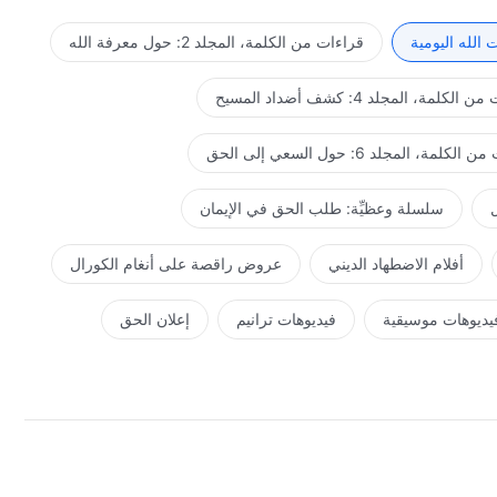
 يهلكوا سوف يُهلَكون. وهكذا لن يكون هناك أي شخص آخر يزعجني في
اقب كل أولئك الأشرار الذين يخدعونني ويخونونني؟ هل تأمل أن
الله اليومية
قراءات من الكلمة، المجلد 2: حول معرفة الله
ن العقاب، أم شخص يُفضّل مقاومتي حتى لو كان عليه تحمل
ستعيش وسط الهتافات والضحك، أم وسط بكائك وصرير أسنانك؟ ما
لكلمة، المجلد 4: كشف أضداد المسيح
 فيما إذا كنت تؤمن بي بنسبة مئة في المئة أم تشك فيّ بنسبة
اقب والنهايات التي سوف تجلبها أفعالك وسلوكك عليك؟ هل تأمل
كلمة، المجلد 6: حول السعي إلى الحق
شدة أن تتحقق كلماتي واحدة تلو الأخرى؟ إن كنت تأمل في أن
مع كلماتك وأفعالك؟ وإن كنت لا تأمل في رحيلي ولا تأمل أن
ل
سلسلة وعظيِّة: طلب الحق في الإيمان
ًا لماذا تتبعني؟ إذا كان الأمر يقتصر على توسيع آفاقك، فلا
تفادى الكارثة القادمة، فلِمَ لا تشعر بالقلق حيال سلوكك؟ لِمَ لا
أفلام الاضطهاد الديني
عروض راقصة على أنغام الكورال
نفسك أيضًا ما إذا كنت مؤهلاً لتلقي بركاتي المستقبلية أم لا؟
يديوهات موسيقية
فيديوهات ترانيم
إعلان الحق