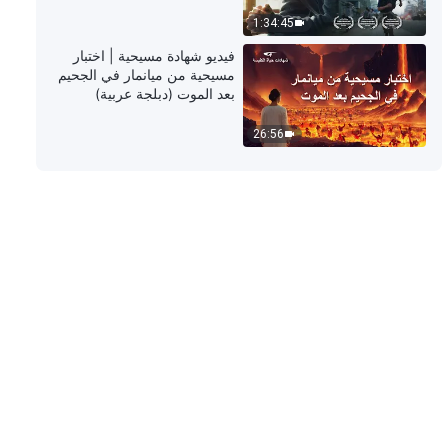
4:02
1:34:45
كلمات الله اليومية: كشف فساد
فيديو شهادة مسيحية | اختبار
البشرية | اقتباس 373
مسيحية من ميانمار في الجحيم
بعد الموت (دبلجة عربية)
5:39
26:56