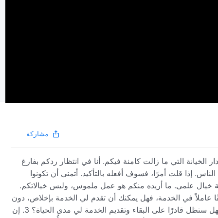
مشاركة
 الخيانة التي ما زالت كامنة فيكم. أنا في انتظار ردكم بفارغ
 الناس. إذا قلت أمرًا، فسوف أفعله بالتأكيد. أتمنى أن تكونوا
اية خيال علمي. ما أريده منكم هو عمل ملموس، وليس خيالاتكم.
بوا عن أسئلتي، وهي كما يلي: 1. إذا كنت حقًا عاملاً في الخدمة، فهل يمكنك أن تقدم لي الخدمة بإخلاص، دون
أي عنصر إهمال أو سلبية؟ 2. إن اكتشفت أنني لم أقدّرك قط، فهل ستظل قادرًا على البقاء وتقديم الخدمة لي مدى الحياة؟ 3. إن