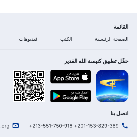
القائمة
الصفحة الرئيسية
الكتب
فيديوهات
حمِّل تطبيق كنيسة الله القدير
اتصل بنا
.org
201-153-829-389+ 213-551-750-916+