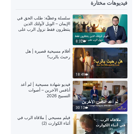
فيديوهات مختارة
5:28
كلمات الله اليومية: كشف فساد
سلسلة وعظيِّة: طلب الحق في
البشرية | اقتباس 369
الإيمان – الويل لأولئك الذين
ينتظرون فقط نزول الرب على
سحابة
5:05
8:32
كلمات الله اليومية: كشف فساد
أفلام مسيحية قصيرة | هل
البشرية | اقتباس 370
رحبتَ بالرب؟
5:35
18:49
كلمات الله اليومية: كشف فساد
فيديو شهادة مسيحية | لم أعد
البشرية | اقتباس 371
أنافس الآخرين – أصوات
التسبيح 2026
4:59
30:13
كلمات الله اليومية: كشف فساد
فيلم مسيحي | ملاقاة الرب في
البشرية | اقتباس 372
أثناء الكوارث (2)