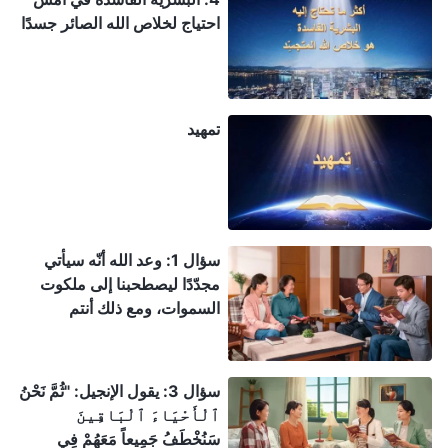
احتياج لخلاص الله الصائر جسدًا
تمهيد
سؤال 1: وعد الله أنّه سيأتي
مجدّدًا ليصطحبنا إلى ملكوت
السموات، ومع ذلك أنتم
تشهدون أنّ الربّ تجسّد فعلاً
ليقوم بعمل الدينونة في الأيام
الأخيرة. ويتنبّأ الكتاب المقدّس
سؤال 3: يقول الإنجيل: "ثُمَّ نَحْنُ
بوضوح أنّ الرب سينزل على
ٱلْأَحْيَاءَ ٱلْبَاقِينَ
الغمام بقوّة ومجد عظيمين.
سَنُخْطَفُ جَمِيعاً مَعَهُمْ فِي