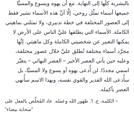
بالبشرية كلّها إلى النهاية. مع أن يهوه ويسوع والمسيَّا
جميعها أسماء تمثِّل روحي، إلَّا أنَّ هذه الأسماء تشير فقط
إلى العصور المختلفة في خطة تدبيري، ولا تمثلني بماهيتي
الكاملة. الأسماء التي يطلقها عليَّ الناس على الأرض لا
يمكنها التعبير عن شخصيتي الكاملة وكل ماهيتي. إنَّها
مجرَّد أسماء مختلفة تُطلق عليَّ خلال عصور مختلفة،
وعليه حين يأتي العصر الأخير – العصر النهائي – يتغيَّر
اسمي مجددًا. لن أُدعى يهوه أو يسوع ولا المسيَّا، بل
سأُدعى الله القدير والقوي نفسه، وبهذا الاسم سأُنهي
العصر بأكمله.
– الكلمة، ج. 1. ظهور الله وعمله. عاد المُخلِّص بالفعل على
"سحابة بيضاء"