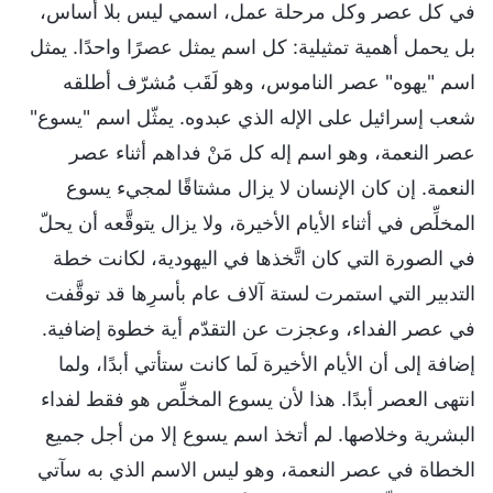
في كل عصر وكل مرحلة عمل، اسمي ليس بلا أساس،
بل يحمل أهمية تمثيلية: كل اسم يمثل عصرًا واحدًا. يمثل
اسم "يهوه" عصر الناموس، وهو لَقَب مُشرّف أطلقه
شعب إسرائيل على الإله الذي عبدوه. يمثّل اسم "يسوع"
عصر النعمة، وهو اسم إله كل مَنْ فداهم أثناء عصر
النعمة. إن كان الإنسان لا يزال مشتاقًا لمجيء يسوع
المخلِّص في أثناء الأيام الأخيرة، ولا يزال يتوقَّعه أن يحلّ
في الصورة التي كان اتَّخذها في اليهودية، لكانت خطة
التدبير التي استمرت لستة آلاف عام بأسرِها قد توقَّفت
في عصر الفداء، وعجزت عن التقدّم أية خطوة إضافية.
إضافة إلى أن الأيام الأخيرة لَما كانت ستأتي أبدًا، ولما
انتهى العصر أبدًا. هذا لأن يسوع المخلِّص هو فقط لفداء
البشرية وخلاصها. لم أتخذ اسم يسوع إلا من أجل جميع
الخطاة في عصر النعمة، وهو ليس الاسم الذي به سآتي