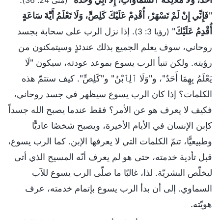
"
فَإِنِّي إِنْ لَمْ تَسْهَرْ، أُقْدِمْ عَلَيْكَ كَلِصٍّ، وَلَا تَعْلَمُ أَيَّةَ سَاعَةٍ
أُقْدِمُ عَلَيْكَ
"
. إذا نزل الرب على سحابة بجسد
(رؤيا 3: 3)
روحاني، سوف يعلم الجميع بذلك عندئذٍ وسيتمكنون من
رؤيته. ولكن تنبأ الرب يسوع بموعد عودته، سيكون "لَا
يَعْلَمُ بِهِمَا أَحَدٌ"، و"وَلَا ٱلِٱبْنُ" و"كَلِصٍّ". كيف ستتمّ هذه
الكلمات؟ إذا كان الرب يسوع سيظهر في جسد روحاني،
فكيف لا يعرف هو عن الأمر؟ فقط عندما يصبح الله جسداً
كإبن الإنسان في الأيام الأخيرة، ويصبح شخصًا عاديًّا
وطبيعيًّا، تتمّ الكلمات التي لا يعرفها الإبن. كما الرب يسوع،
قبل تأدية خدمته، حتى هو لم يعرف أنّه المسيح الذي أتى
ليخلّص البشريّة. لذا، غالبًا ما صلّى الرب يسوع للآب
السماوي. إلى أن بدأ الرب يسوع بإتمام خدمته، عرف
هويّته.