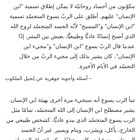
مكوّنون من أجساد روحانيّة لا يمكن إطلاق تسمية "ابن
الإنسان" عليهم. أطلق على الربّ يسوع المتجسّد تسمية
"ابن الإنسان" و"المسيح" لأنّه الجسد المتجسّد لروح الله
الذي أصبح إنسانًا عاديًّا وطبيعيًّا، يعيش بين البشر. إذًا
عندما قال الربّ يسوع "ابن الإنسان" و"مجيء ابن
الإنسان"، كان يشير بذلك إلى مجيء الربّ من خلال
التجسّد في الأيام الأخيرة.
– أسئلة وأجوبة جوهرية عن إنجيل الملكوت
تنبأ الرب يسوع أنه سيجيء مرة أخرى بهيئة ابن الإنسان.
يشير مصطلح ابن الإنسان إلى الله المتجسّد، تمامًا مثل
الرب يسوع المتجسّد الذي يبدو عاديًّا، كشخص طبيعي من
الخارج، يأكل، ويشرب، وينام ويسير. غير أنّ الجسد
الروحاني بعد قيامته كان مختلفًا يمكنه اختراق الجدران،