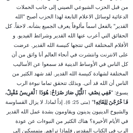
من قبل الحزب الشيوعي الصيني إلى جانب الحملات
الدعائية لوسائل الاعلام التابعة لهذا الحزب أصبح "الله
القدير" بالفعل اسماً مألوفاً يعرف الجميع بشأنه. لاحقاً. كل
الحقائق التي أعرب عنها الله القدير وشرائط الفيديو. و
الأفلام المختلفة التي تنتجها كنيسة الله القدير. عرضت
على الانترنت وانتشرت في أنحاء العالم أنا واثق من أن
كل الناس في الأوساط الدينية قد سمعوا عن الأساليب
المختلفة لشهادة كنيسة الله القدير. لقد شهد الكثير من
الناس أن الله قد أتى. وبذلك تتحقق تماما نبوءة الرب
يسوع: "
فَفِي نِصْفِ ٱللَّيْلِ صَارَ صُرَاخٌ: هُوَذَا ٱلْعَرِيسُ مُقْبِلٌ،
فَٱخْرُجْنَ لِلِقَائِهِ!
"
. إذاً لماذا. لا يزال القساوسة
(متى 25: 6)
والشيوخ الدينيون يدينون ويقاومون بشدة عمل الله القدير
في الأيام الأخيرة؟ هناك الكثير من النبوءات عن عودة
الرب في الكتاب المقدس فلماذا تراهم. متمسكين إلى