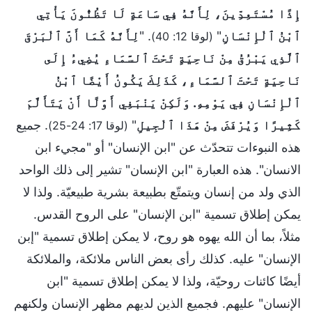
إِذًا مُسْتَعِدِّينَ، لِأَنَّهُ فِي سَاعَةٍ لَا تَظُنُّونَ يَأْتِي
ٱبْنُ ٱلْإِنْسَانِ
"
. "
لِأَنَّهُ كَمَا أَنَّ ٱلْبَرْقَ
(لوقا 12: 40)
ٱلَّذِي يَبْرُقُ مِنْ نَاحِيَةٍ تَحْتَ ٱلسَّمَاءِ يُضِيءُ إِلَى
نَاحِيَةٍ تَحْتَ ٱلسَّمَاءِ، كَذَلِكَ يَكُونُ أَيْضًا ٱبْنُ
ٱلْإِنْسَانِ فِي يَوْمِهِ. وَلَكِنْ يَنْبَغِي أَوَّلًا أَنْ يَتَأَلَّمَ
كَثِيرًا وَيُرْفَضَ مِنْ هَذَا ٱلْجِيلِ
"
. جميع
(لوقا 17: 24-25)
هذه النبوءات تتحدّث عن "ابن الإنسان" أو "مجيء ابن
الانسان". هذه العبارة "ابن الإنسان" تشير إلى ذلك الواحد
الذي ولد من إنسان ويتمتّع بطبيعة بشرية طبيعيّة. ولذا لا
يمكن إطلاق تسمية "ابن الإنسان" على الروح القدس.
مثلاً، بما أن الله يهوه هو روح، لا يمكن إطلاق تسمية "إبن
الإنسان" عليه. كذلك رأى بعض الناس ملائكة، والملائكة
أيضًا كائنات روحيّة، ولذا لا يمكن إطلاق تسمية "ابن
الإنسان" عليهم. فجميع الذين لديهم مظهر الإنسان ولكنهم