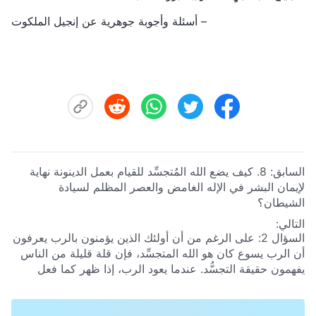
– أسئلة وأجوبة جوهرية عن إنجيل الملكوت
السابق:
8. كيف يضع الله المُتجسِّد للقيام بعمل الدينونة نهاية
لإيمان البشر في الإله الغامض والعصر المظلم لسيادة
الشيطان؟
التالي:
السؤال 2: على الرغم من أن أولئك الذين يؤمنون بالرب يعرفون
أن الرب يسوع كان هو الله المتجسِّد، فإن قلة قليلة من الناس
يفهمون حقيقة التجسُّد. عندما يعود الرب، إذا ظهر كما فعل
الرب يسوع، ليصير ابن الإنسان ويعمل، فلن يكون هناك سبيل
للناس للتعرُّف على الرب يسوع والترحيب بعودته. فما هو حقًا
التجسد؟ ما هو جوهر التجسد؟