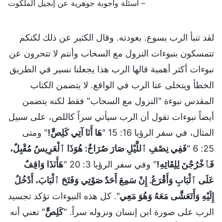
– أسئلة وأجوبة جوهرية عن إنجيل الملكوت
لقد تنبأ الرب يسوع. بعودته. وقال الكثير عن ذلك لكنكم
تتمسكون بنبوءات النزول مع السحاب وأنتم لا تتحرون عن
نبوءات أكثر أهمية قالها الرب هذا يجعلنا نسير في الطريق
الخطأ ويتخلى عنا الرب في الواقع. لا يتضمن الكتاب
المقدس نبوءة "النزول مع السحاب" فقط لكنه يتضمن
أيضاً نبوءات تقول أن الرب سيأتي سراً كاللص، على سبيل
المثال، في سفر الرؤيا 16: 15 "
هَا أَنَا آتِي كَلِصٍّ!
" ومتى
25: 6 "
فَفِي نِصْفِ ٱللَّيْلِ صَارَ صُرَاخٌ: هُوَذَا ٱلْعَرِيسُ مُقْبِلٌ،
فَٱخْرُجْنَ لِلِقَائِهِ!
" وفي سفر الرؤيا 3: 20 "
هَأَنَذَا وَاقِفٌ
عَلَى ٱلْبَابِ وَأَقْرَعُ. إِنْ سَمِعَ أَحَدٌ صَوْتِي وَفَتَحَ ٱلْبَابَ، أَدْخُلُ
إِلَيْهِ وَأَتَعَشَّى مَعَهُ وَهُوَ مَعِي
". كل هذه النبوءات تؤكد تجسيد
الرب على صورة ابن إنسان ونزوله سراً. "
كَلِصٍّ
" تعني أنه