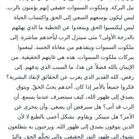
نيل البركة. وملكوت السموات حقيقي إنهم يؤمنون بالرب.
ليس ليكون بوسعهم السعي إلى الحق واكتساب الحياة
ليس ليكتسبوا الحق ويبتعدوا عن الخطية ما الذي يهمّهم
بالدرجة الأولى؟ متى سينزل الرب ليأخذهم مباشرة. إلى
ملكوت السموات وينقذهم من معاناة الجسد. لينعموا
ببركات ملكوت السموات. هذه هي غايتهم الحقيقية. من
الإيمان بالله فضلاً عن هذا، ما السبب الذي يدفهم. إلى
رفض. الله القدير الذي يعرب عن الحقائق لإنقاذ البشرية؟
فكروا جميعاً بالأمر إذا كان. أحدهم يحبّ الحقّ. ويتوق
بصدق إلى ظهور الله، كيف سيتصرف عندما يسمع. أن
الرب قد أتى؟ هل سيرفض أن يصغي. وأن يتحرى عن
الأمر؟ هل سينكر. ويقاوم. بشكل أعمى بالطبع لا لأن
الذين يتوقون بصدق إلى ظهور الله. ويرحبون به يتطلعون
بشوق إلى ظهور النور الحقيقي. وإلى تحكّم الحق. والبرّ