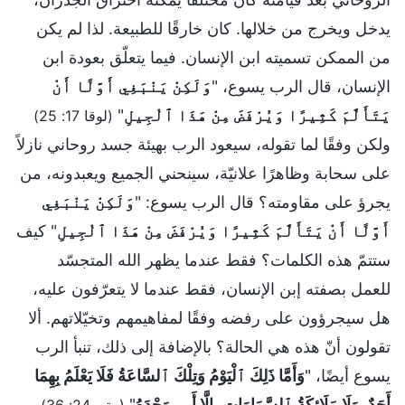
يدخل ويخرج من خلالها. كان خارقًا للطبيعة. لذا لم يكن
من الممكن تسميته ابن الإنسان. فيما يتعلّق بعودة ابن
الإنسان، قال الرب يسوع، "
وَلَكِنْ يَنْبَغِي أَوَّلًا أَنْ
يَتَأَلَّمَ كَثِيرًا وَيُرْفَضَ مِنْ هَذَا ٱلْجِيلِ
"
(لوقا 17: 25)
ولكن وفقًا لما تقوله، سيعود الرب بهيئة جسد روحاني نازلاً
على سحابة وظاهرًا علانيّة، سينحني الجميع ويعبدونه، من
يجرؤ على مقاومته؟ قال الرب يسوع: "
وَلَكِنْ يَنْبَغِي
أَوَّلًا أَنْ يَتَأَلَّمَ كَثِيرًا وَيُرْفَضَ مِنْ هَذَا ٱلْجِيلِ
" كيف
ستتمّ هذه الكلمات؟ فقط عندما يظهر الله المتجسّد
للعمل بصفته إبن الإنسان، فقط عندما لا يتعرّفون عليه،
هل سيجرؤون على رفضه وفقًا لمفاهيمهم وتخيّلاتهم. ألا
تقولون أنّ هذه هي الحالة؟ بالإضافة إلى ذلك، تنبأ الرب
يسوع أيضًا، "
وَأَمَّا ذَلِكَ ٱلْيَوْمُ وَتِلْكَ ٱلسَّاعَةُ فَلَا يَعْلَمُ بِهِمَا
أَحَدٌ، وَلَا مَلَائِكَةُ ٱلسَّمَاوَاتِ، إِلَّا أَبِي وَحْدَهُ
"
.
(متى 24: 36)