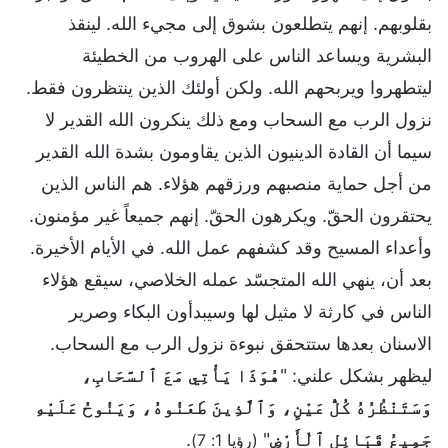
بقلوبهم. إنهم يتطلعون بشوق إلى مجيء الله. لينقذ
البشرية ويساعد الناس على الهروب من الخطيئة
ليتطهروا ويربحهم الله. ولكن أولئك الذين ينتظرون فقط.
نزول الرب مع السحاب ومع ذلك ينكرون الله القدير لا
سيما أن القادة الدينيون الذين يقاومون بشدة الله القدير
من أجل حماية منصبهم ورزقهم هؤلاء. هم الناس الذين
يحتقرون الحقّ. ويكرهون الحقّ. إنهم جميعاً غير مؤمنون.
وأعداء المسيح وقد كشفهم عمل الله. في الأيام الأخيرة.
بعد أن، ينهي الله المتجسّد عمله الخلاصي، سيقع هؤلاء
الناس في كارثة لا مثيل لها وسيبدأون البكاء وصرير
الاسنان بعدها ستتحقق نبوءة نزول الرب مع السحاب.
ليظهر بشكل علني: "
هُوَذَا يَأْتِي مَعَ ٱلسَّحَابِ،
وَسَتَنْظُرُهُ كُلُّ عَيْنٍ، وَٱلَّذِينَ طَعَنُوهُ، وَيَنُوحُ عَلَيْهِ
جَمِيعُ قَبَائِلِ ٱلْأَرْضِ
"
.
(رؤيا 1: 7)