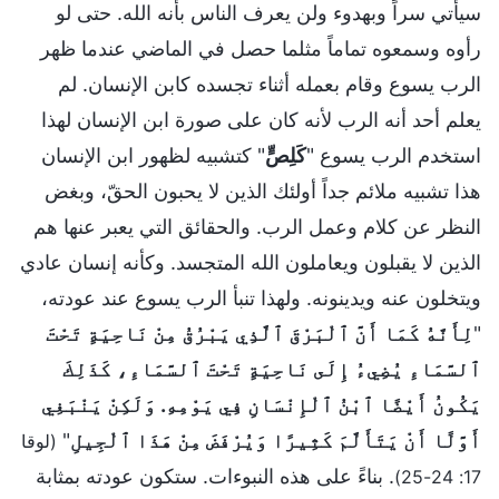
سيأتي سراً وبهدوء ولن يعرف الناس بأنه الله. حتى لو
رأوه وسمعوه تماماً مثلما حصل في الماضي عندما ظهر
الرب يسوع وقام بعمله أثناء تجسده كابن الإنسان. لم
يعلم أحد أنه الرب لأنه كان على صورة ابن الإنسان لهذا
استخدم الرب يسوع "
كَلِصٍّ
" كتشبيه لظهور ابن الإنسان
هذا تشبيه ملائم جداً أولئك الذين لا يحبون الحقّ، وبغض
النظر عن كلام وعمل الرب. والحقائق التي يعبر عنها هم
الذين لا يقبلون ويعاملون الله المتجسد. وكأنه إنسان عادي
ويتخلون عنه ويدينونه. ولهذا تنبأ الرب يسوع عند عودته،
"
لِأَنَّهُ كَمَا أَنَّ ٱلْبَرْقَ ٱلَّذِي يَبْرُقُ مِنْ نَاحِيَةٍ تَحْتَ
ٱلسَّمَاءِ يُضِيءُ إِلَى نَاحِيَةٍ تَحْتَ ٱلسَّمَاءِ، كَذَلِكَ
يَكُونُ أَيْضًا ٱبْنُ ٱلْإِنْسَانِ فِي يَوْمِهِ. وَلَكِنْ يَنْبَغِي
أَوَّلًا أَنْ يَتَأَلَّمَ كَثِيرًا وَيُرْفَضَ مِنْ هَذَا ٱلْجِيلِ
"
(لوقا
. بناءً على هذه النبوءات. ستكون عودته بمثابة
17: 24-25)