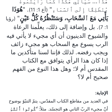
هَذَا... سَيَأْتِي هَكَذَا كَمَا رَأَيْتُمُوهُ
مُنْطَلِقًا إِلَى ٱلسَّمَاءِ"
. "
هُوَذَا
(أع 1: 11)
يَأْتِي مَعَ ٱلسَّحَابِ، وَسَتَنْظُرُهُ كُلُّ عَيْنٍ
"
(رؤيا
. بل وإضافة إلى ذلك، يعلِّمنا الرعاة
1: 7)
والشيوخ الدينيون أن أي مجيء لا يأتي فيه
الرب يسوع مع السحاب هو مجيء زائف
ويجب رفضه. لذلك فإننا لسنا متأكدين ما
إذا كان هذا الرأي يتوافق مع الكتاب
المقدس أم لا؛ وهل هذا النوع من الفهم
صحيح أم لا؟
الإجابة:
في العديد من مقاطع الكتاب المقدّس، يتمّ التنبّؤ بوضوح
أنّ مجيء الربّ الثاني هو التجسّد. مثلاً: "
َكُونُوا أَنْتُمْ