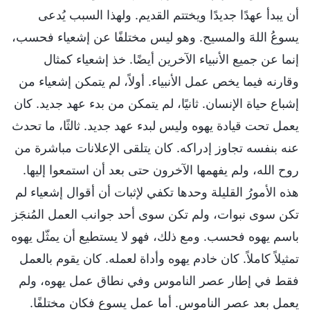
أن يبدأ عهدًا جديدًا ويختتم القديم. ولهذا السبب يُدعى
يسوعُ اللهَ والمسيح. وهو ليس مختلفًا عن إشعياء فحسب،
إنما عن جميع الأنبياء الآخرين أيضًا. خذ إشعياء كمثال
وقارنه فيما يخص عمل الأنبياء. أولاً، لم يتمكن إشعياء من
إشباع حياة الإنسان. ثانيًا، لم يتمكن من بدء عهد جديد. كان
يعمل تحت قيادة يهوه وليس لبدء عهد جديد. ثالثًا، ما تحدث
عنه بنفسه تجاوز إدراكه. كان يتلقى الإعلانات مباشرة من
روح الله، ولم يفهمها الآخرون حتى بعد أن استمعوا إليها.
هذه الأمورُ القليلة وحدها تكفي لإثبات أن أقوال إشعياء لم
تكن سوى نبوات، ولم تكن سوى أحد جوانب العمل المُنجَز
باسم يهوه فحسب. ومع ذلك، فهو لا يستطيع أن يمثّل يهوه
تمثيلاً كاملاً. كان خادم يهوه وأداة لعمله. كان يقوم بالعمل
فقط في إطار عصر الناموس وفي نطاق عمل يهوه، ولم
يعمل بعد عصر الناموس. أما عمل يسوع فكان مختلفًا.