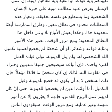
تقييدهم بأية قواعد أو التقيد بأية مفاهيم دينية. إن عمل
الإنسان يفرض عليه مطالب مبنية على خبرة الإنسان
الشخصية وما يستطيع هو نفسه تحقيقه. ومعيار هذه
المتطلبات محدود في نطاق معين، وطرق الممارسة أيضًا
محدودة جدًا. وهكذا يعيش الأتباع بلا وعي داخل هذا
النطاق المحدود؛ ومع مرور الوقت، تصير هذه الأمور
بمثابة قواعد وشعائر. لو أن شخصًا لم يخضع لعملية تكميل
الله الشخصي له، ولم ينل الدينونة، تولى قيادة العمل
لفترة واحدة، فإن أتباعه سيصبحون جميعًا متدينين وخبراء
في مقاومة الله. لذلك إن كان شخصٌ ما قائدًا مؤهلاً، فإن
ذلك الشخص لا بد أن يكون قد خضع للدينونة وقبل
التكميل. أما أولئك الذين لم يخضعوا للدينونة، حتى إنْ كان
لديهم عمل الروح القدس، فإنهم لا يعبّرون إلا عن أمور
مبهمة وغير عملية. ومع مرور الوقت، سيقودون الناس