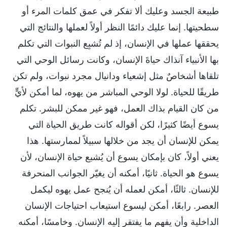
طبيعة الجسد وعليك ألا تفكر في عمق كلمات المرء أو
سطحيتها. إنما عليك دائمًا النظر أولاً لعملها والنتائج التي
يحققها عملها في الإنسان، إذ لم تُشبِع النبوات التي تكلم
بها الأنبياء آنذاك حياةَ الإنسان، وكانت رسائل الوحي التي
تلقاها أشخاصٌ مثل إشعياء ودانيال مجرد نبوات، ولم تكن
طريقًا للحياة. لولا الوحي المباشر من يهوه، لما أمكن لأيٍّ
من كان القيام بذاك العمل، فهو غير ممكن للبشر. تكلم
يسوع أيضًا كثيرًا، لكن أقواله كانت طريق الحياة التي
يمكن للإنسان أن يجد من خلالها سبيلاً لممارستها. هذا
يعني أولاً، كان بإمكان يسوع أن يُشبع حياة الإنسان، لأن
يسوع هو الحياة. ثانيًا، أمكنه أن يغيّر الجوانب المنحرفة
للإنسان. ثالثًا، أمكن لعمله أن يُنجح عمل يهوه ليكمل
العصر. رابعًا، أمكن ليسوع استيعاب احتياجات الإنسان
الداخلية وأن يفهم ما يفتقر إليه الإنسان. وخامسًا، أمكنه