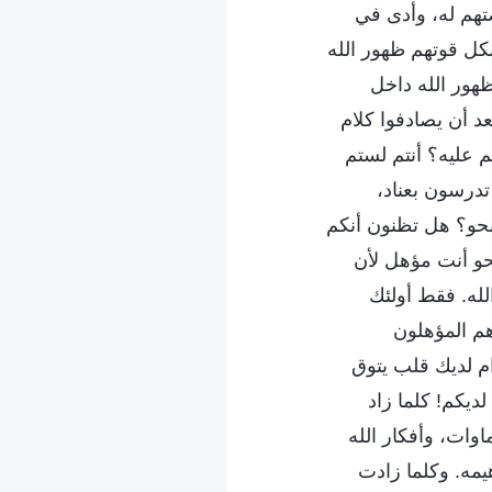
تهم له، وأدى في
 بكل قوتهم ظهور الله
ظهور الله داخل
 أن يصادفوا كلام
 عليه؟ أنتم لستم
تدرسون بعناد،
لنحو؟ هل تظنون أنكم
نحو أنت مؤهل لأن
له. فقط أولئك
م المؤهلون
ام لديك قلب يتوق
ديكم! كلما زاد
وات، وأفكار الله
يمه. وكلما زادت