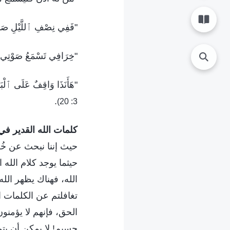
"فَفِي نِصْفِ ٱللَّيْلِ صَار
"خِرَافِي تَسْمَعُ صَوْتِي، وَأ
"هَأَنَذَا وَاقِفٌ عَلَى ٱلْبَا
.
3: 20)
كلمات الله القدير في ا
حيث إننا نبحث عن خُط
حيثما يوجد كلام الله 
الله، فهناك يظهر الل
تغافلتم عن الكلمات ا
الحق، فإنهم لا يؤمنون
جسيم! لا يمكن أن يتم