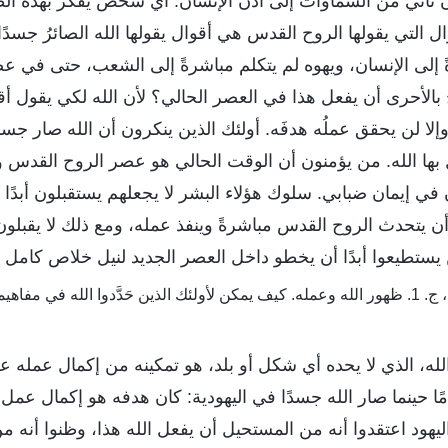
تأتي من السماوات إلى أذن الإنسان. أي شخص يفكر بهذه ال
وال التي يقولها الروح القدس هي أقوال يقولها الله الصائرُ جسدًا
 إلى الإنسان، ويهوه لم يتكلم مباشرةً إلى الشعب، حتى في ع
الأحرى أن يفعل هذا في العصر الحالي؟ لأن الله لكي يقول أقوا
لا لن يحقق عملُه هدفَه. أولئك الذين ينكرون أن الله صار جسدً
ل بها الله. من يؤمنون أن الوقت الحالي هو عصر الروح القدس و
في إيمان ضبابي. سلوك هؤلاء البشر لا يجعلهم يستقبلون أبدًا
ن يتحدث الروح القدس مباشرةً وينفذ عمله، ومع ذلك لا يقبلون
يستطيعوا أبدًا أن يخطو داخل العصر الجديد لنيل خلاص كامل م
ه في مفاهيمهم أن ينالوا استعلاناته؟
ه، الذي لا يحده أي شكل أو بلد، هو تمكينه من إكمال عمله عل
ا حينما صار الله جسدًا في اليهودية: كان هدفه هو إكمال عم
يهود اعتقدوا أنه من المستحيل أن يفعل الله هذا، وظنوا أنه 