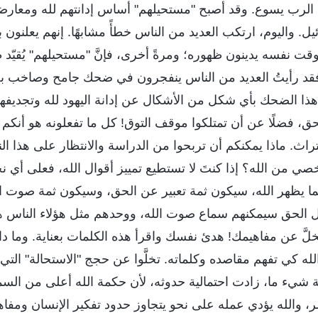
ئة الرب يسوع. وقد أصبح "مستحيلهم" أساس إدانتهم لله ومعارض
ئيل. واليوم، ارتكب العديد من الناس خطأً مشابهًا. إنهم يعلنون
قت نفسه يدينون ظهوره؛ ومرةً أخرى، فإنَّ "مستحيلهم" يُقيّد 
فقد رأيتُ العديد من الناس ينفجرون في ضحك جامح وصاخب بعد
هذا الضحك بأي شكل من الأشكال عن إدانة اليهود لله وتجديفهم
، فضلًا عن أن تمتلكوا موقف التوق! كل ما تفعلونه هو أنكم 
اث. ماذا يمكنكم أن تربحوا من الدراسة والانتظار على هذا ا
صي من الله؟ إذا كنتَ لا تستطيع تمييز أقوال الله، فعلى أي 
ما يظهر الله، سيكون ثمة تعبير عن الحق، وسيكون ثمة صوت ال
ل الحق سيمكنهم سماع صوت الله، ووحدهم مثل هؤلاء الناس ه
خلَّ عن مفاهيمك! هدئ نفسك واقرأ هذه الكلمات بعناية. وما د
له كي تفهم مقاصده وكلماته. تخلَّوا عن حجج "الاستحالة" التي ل
شيء ما، زادت احتمالية حدوثه، لأن حكمة الله أعلى من السما
 والله يؤدي عمله على نحو يتجاوز حدود تفكير الإنسان ومفاه