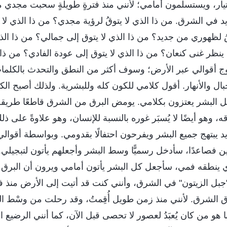
ار، ويستسلمون أمامي؛ لأنني منذ فترةٍ طويلةٍ سحبت مجدي 
في الشرق. من ذا الذي لا يتوقُ لرؤية مجدي؟ من ذا الذي لا 
 لظهوري من جديد؟ من ذا الذي لا يتوق إلى جمالي؟ من ذا الذ
 ينظر غنى كنعان؟ من ذا الذي لا يتوق إلى عودة الفادي؟ من ذا 
وج أقوالي عبر الأرض؛ وسوف أكثر من النطق والتحدث بالكلما
بال والأنهار. أقول كلامي للكون كله وللبشرية. ولذلك أصبح ال
كل البشر يعتزون بكلامي. يومض البرق من الشرق قاطعًا طريقه
ه، وهو أيضًا لا يُسبَر غوره بالنسبة للإنسان، وهو علاوةً على ذل
د يبتهج جميع البشر ويفرحون احتفالًا بقدومي. وبواسطة أقوا
 فصاعدًا، سأدخل رسميًّا وسط البشر وأجعلهم يأتون لتبجيلي.
لذي ينطقه فمي، سأجعل كل البشر يأتون أمامي ويرون أن البر
جبل الزيتون" في الشرق، وأنني كنت قد أتيت إلى الأرض منذ فت
رق الشرق. لأنني منذ زمن طويل أُقِمتُ، وقد رحلت من وسْط ا
ا هو من كان يُعبَدُ لعصور لا تحصى قبل الآن، كما أنني الرضيع ا