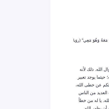
َى مَعَهُ وَهُوَ مَعِي"
(رؤيا
 الله. ذلك لأنه
 حيثما يوجد تعبير
حثكم عن خطى الله،
العديد من الناس
لله. يا له من خطأ
أن يظهر الله