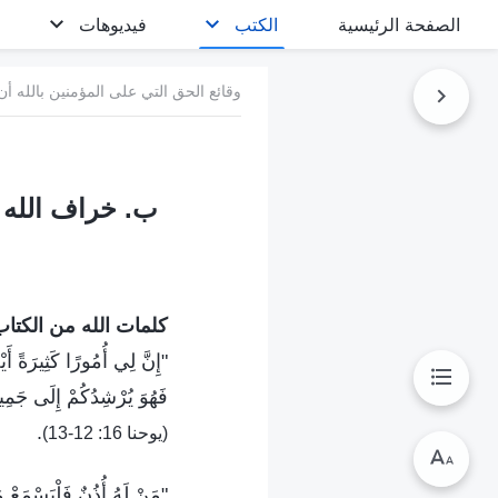
الصفحة الرئيسية
الكتب
فيديوهات
وقائع الحق التي على المؤمنين بالله أن
ب. خراف الله 
كلمات الله من الكتاب
"إِنَّ لِي أُمُورًا كَثِيرَةً أَ
فَهُوَ يُرْشِدُكُمْ إِلَى جَمِيعِ 
.
(يوحنا 16: 12-13)
"مَنْ لَهُ أُذُنٌ فَلْيَسْمَعْ 