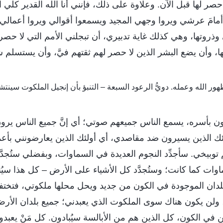
حصر لها قبل الآن. وعلاوة على ذلك، فإنني أنا الله القدير كلي
ُ أمامَ عرشي ويروا وجهي المجيد ويسمعوا أقوالي ويروا أعما
ي وذروتها، وهي كذلك غاية تدبيري، أن تبجلني الأمم التي لا حصر
ها، وأن يضع البشر الذين لا حصر لهم ثقتهم فيَّ، وأن يستسلم ش
ون بأسره، يسمع الناس جميعهم صوتي؛ أي إنَّ جميع الناس يرون
لئك الذين يسيرون ضد مقاصدي، أي أولئك الذين يعارضونني بأعم
خي. سأجدِّد النجوم العديدة في السماوات، وبفضلي ستُجدَّد 
اوات كما كانت؛ وستُجدَّد كل الأشياء على الأرض – كل هذا سيُ
لدان الموجودة في الكون من جديد ويحل محلها ملكوتي، فتختفي
 ولن يكون هناك سوى الملكوت الذي يعبدني؛ جميع بلدان الأرض 
في الكون، كل الذين هم من الأبالسة سيُبادون. كل مَنْ يعبد