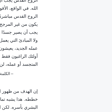
الروح القدس يجب أن 
الله. في الواقع، الأق
الروح القدس مباشرةً
يكون من غير المرجح ب
يجب أن يصير جسدًا وإ
ولا المبادئ التي يعم
عمله الجديد، يعيشون 
أولئك الراغبون فقط أ
المتجسد أو عمله، لن 
– الكلمة، ج. 1. ظهور الله وعمله. كيف يمكن لأولئك الذين حَدَّدوا الل
إن الهدف من ظهور الل
خططه. هذا يشبه تمامً
البشري بأسره. لكن ال