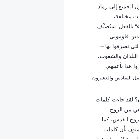
 الجميع إلى رماد.
ات مختلفة،
 بالفعل. سيُصنَّف
لذين قاوموني
تي تصرفوا بها –
لبلدان والشعوب،
 هذا بأعينهم.
س الآن؟ لقد جاءت كلمات
 هي من الروح
لروح القدس، كما
منون بأن كلمات