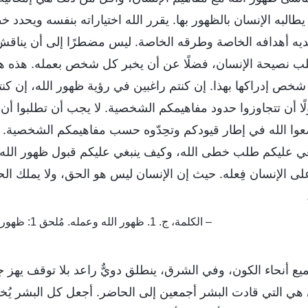
البه الإنسان بالظهور بها. يقرر الله اختياراته بنفسه ويحدد 
لديه أهدافه الخاصة وطرقه الخاصة. ليس مضطرًا إلى أن يناقش
طلب نصيحة الإنسان، فضلًا عن أن يخبر كل شخص بعمله. هذه 
شخص إدراكها بهذا. إن كنتم راغبين في رؤية ظهور الله، إن كنت
ًا أن تتجاوزوا حدود مفاهيمكم الشخصية. لا يجب أن تطلبوا أن ي
عوا الله في إطار قيودكم وتحِدّوه حسب مفاهيمكم الشخصية. ب
ي عليكم طلب خطى الله، وكيف ينبغي عليكم قبول ظهور الله 
لى الإنسان فِعله. حيث إن الإنسان ليس هو الحق، ولا يملك ا
– الكلمة، ج. 1. ظهور الله وعمله. مُلحق 1: ظهور الله استهل عصرًا جديدًا
يع أنحاء الكون، وفي الشرق، ينطلق دويٌّ راعد بلا توقف يهز ج
 هي التي قادت البشر أجمعين إلى الحاضر. أجعل كل البشر يُخض