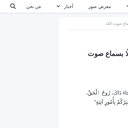
معرض صور
أخبار
مَن نحن
ماع صوت الله
ّا بسماع صوت
 جَاءَ ذَاكَ، رُوحُ ٱلْحَقِّ،
ِرُكُمْ بِأُمُورٍ آتِيَةٍ"