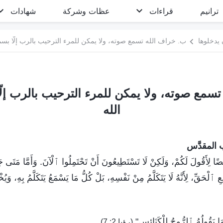
ترانيم
قراءات
عظات وشركة
شهادات
 يدخلوها
ب. خراف الله تسمع صوته، ولا يمكن للمرء الترحيب بالرب إلّا بس
تسمع صوته، ولا يمكن للمرء الترحيب بالرب إل
الله
 المقدَّس
يْضًا لِأَقُولَ لَكُمْ، وَلَكِنْ لَا تَسْتَطِيعُونَ أَنْ تَحْتَمِلُوا ٱلْآنَ. وَأَمَّا مَتَى
ٱلْحَقِّ، لِأَنَّهُ لَا يَتَكَلَّمُ مِنْ نَفْسِهِ، بَلْ كُلُّ مَا يَسْمَعُ يَتَكَلَّمُ بِهِ، وَيُخْب
مَا يَقُولُهُ ٱلرُّوحُ لِلْكَنَائِسِ"
.
(رؤيا 2: 7)