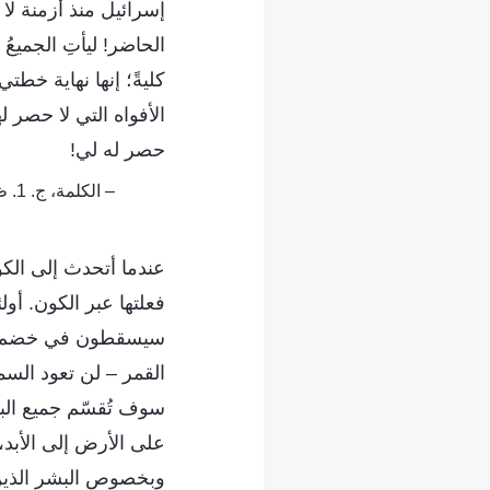
إسرائيل منذ أزمنة لا 
الحاضر! ليأتِ الجميع
كليةً؛ إنها نهاية خطت
الأفواه التي لا حصر ل
حصر له لي!
– الكلمة، ج. 1. ظهور الله وعمله. دويُّ الرعود السبعة – التنبؤ بأن إنجيل الملكوت سينتشر في جميع أنحاء الكون
عندما أتحدث إلى الك
فعلتها عبر الكون. أو
سيسقطون في خضم توبي
القمر – لن تعود السم
سوف تُقسّم جميع الب
على الأرض إلى الأبد،
وبخصوص البشر الذين 