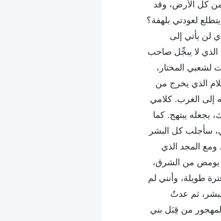
من كل الأرض، وقد
يتطلع لعودتي بلهفة؟
ي لن يأتي إلى
الذي لا يبجِّل صاحب
ت لشعبي المختار،
كلام الذي يخرج من
 إلى الغرب. كلامي
ك، يجعله يبتهج. كما
لي، سأجلب كل البشر
 ومع المجد الذي
ق يومض من الشرق،
رة طويلة، وأنني لم
لبشر، ثم عدتُ
لمهجور من قِبَل بني