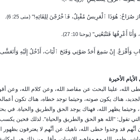
َ صُرَاخٌ: هُوَذَا ٱلْعَرِيسُ مُقْبِلٌ، فَٱخْرُجْنَ لِلِقَائِهِ!"
.
(متى 25: 6)
َنَا أَعْرِفُهَا فَتَتْبَعُنِي"
.
(يوحنا 10: 27)
بِ وَأَقْرَعُ. إِنْ سَمِعَ أَحَدٌ صَوْتِي وَفَتَحَ ٱلْبَابَ، أَدْخُلُ إِلَيْهِ وَأَتَعَشّ
لأيام الأخيرة
ى الله، علينا البحث عن مقاصد الله، وعن كلام الله، وعن أقوال
الجديد، هناك يكون صوته، وحيثما توجد خطاه، هناك تكون أعماله؛
ه، وحيثما يظهر الله، فهناك يوجد الحق والطريق والحياة. في ب
لتي تقول: "الله هو الحق والطريق والحياة". لذلك فحين يكسب 
 أنَّهم قد وجدوا خطى الله، ناهيك عن أنَّهم لا يعترفون بظهور ا
اشى ظهور الله مع مفاهيم الإنسان، وأقل من ذلك هي إمكانية 