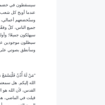
سيسقطون في خضم ناري 
عندما أوبخ كل شعب م
وستُخضعهم أعمالي، لأ
جميع الناس، كلٌ وفقً
سيهلكون جميعًا؛ وأول
سيظلون موجودين على
وسأنطق بصوتي على الأ
"مَنْ لَهُ أُذُنٌ فَلْيَ
الله إليكم. هل سمعتم
القدس، لأن الله هو ا
قيلت في الماضي، هي ك