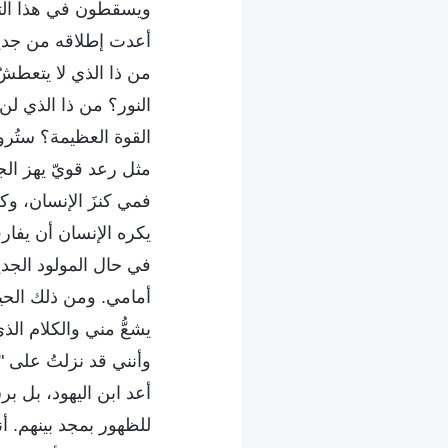
ويسقطون في هذا التي
أعدت إطلاقه من جديد 
من ذا الذي لا يتعطشُ
النور؟ من ذا الذي لن
القوة العظيمة؟ ستُر
مثل رعد قويّ يهز الج
فمي كنزَ الإنسان، و
يكره الإنسان أن يفارق
في حال المولود الجدي
أمامي. ومن ذلك الحين
يشعُّ مني والكلام ا
وأنني قد نزلتُ على "
أعد ابن اليهود، بل ب
للظهور بمجد بينهم. أن