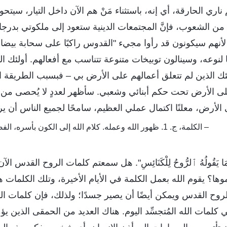
الحارقة، أي إنه، باستثناء مَنْ هم الآن داخل التيار، سيتحول
ن الشعوب، فإنَّ المجتمعات الدينية ستعود إلى ملكوتي بدرج
نهم سيكونون قد رأوا مجيء "القدوس راكبًا على سحابة بيضاء"
ا لنوعه، وسينالون توبيخات متنوعة تتناسب مع أفعالهم. أولئك ا
ئك الذين لم تتعلق أعمالهم على الأرض بي – فبسبب الطريقة ال
 الأرض تحت حكم أبنائي وشعبي. سأظهر لعددٍ لا يُحصى من ا
رض، معلنًا اكتمال عملي العظيم، سامحًا لجميع الناس أن يروا
– الكلمة، ج. 1. ظهور الله وعمله. كلام الله إلى الكون بأسره، الفصل السادس والعشرون
سْمَعْ مَا يَقُولُهُ ٱلرُّوحُ لِلْكَنَائِسِ". هل سمعتم كلمات الروح القد
وها؟ يقوم الله بعمل الكلمة في الأيام الأخيرة، وتلك الكلمات
لروح القدس ويمكن أيضًا أن يصير جسدًا؛ ولذلك، فإن كلمات ا
لمات الله المُتجسِّد اليوم. هناك العديد من الحمقى الذين يؤ