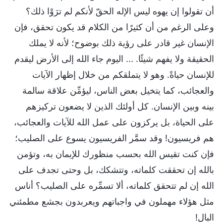
أن تقولوا إن يهوه ليس الإله الحقّ لأنكم لم ترَوْا ذلك؟
وعلى الرغم من أن كثيرًا من الكلام قد يكون تحقق، فإن
الإنسان غير قادر على رؤية ذلك بوضوح؛ لأنه لا يملك
الحقيقة ولا يفهم شيئًا. ... اليوم جاء الله إلى الأرض ليقدم
للإنسان حياةً. وهو لا يتملقكم من خلال إظهار الآيات
والعجائب، كما يتخيل بعض الناس، ليؤمِّن علاقة سالمة
بينه وبين الإنسان. كل أولئك الذين لا يضعون تركيزهم
على الحياة، بل يركزون على عمل الله للآيات والعجائب،
هم فريسيون! وقد سمَّر الفريسيون يسوع على الصليب؛
فإن كنت تقيس الله بحسب منظورك للإيمان به، وتؤمن
بالله إن تحققت كلماته، وتتشكك، بل وحتى تجدف على
الله إن لم تتحقق كلماته، ألا تسمِّره على الصليب؟ أناس
مثل هؤلاء مهملون في واجباتهم ويعربدون بجشع مطمئني
البال!