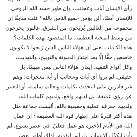
رأى الإنسان آيات وعجائب، وإن ظهر جسد الله الروحي
للإنسان أيضًا، ألن يؤمن جميع الناس بالله؟ قلت سابقًا إن
مجموعة من الغالبين يُربَحون من الشرق، غالبون يخرجون
من وسط المحنة العظيمة. ما المقصود بهذه الكلمات؟
هذه الكلمات تعني أن هؤلاء الناس الذين رُبحوا لا يكونون
خاضعين حقًّا إلّا بعد اجتياز الدينونة والتوبيخ، والتهذيب،
وكل أنواع التنقية. إيمان هؤلاء الناس ليس مبهمًا، بل
حقيقي. لم يروا أي آيات وعجائب أو أية معجزات؛ وهم
غير قادرين على التحدث بكلمات وتعاليم سامية، أو التعبير
عن رؤى عميقة؛ بل لديهم واقع، ولديهم كلمات الله،
ولديهم معرفة عملية وحقيقية بالله. أليست جماعة مثل
هذه أكثر قدرةً على إظهار قوة الله العظيمة؟ إن عمل
الله في الأيام الأخيرة هو عمل فعليّ. في عصر يسوع، لم
يأتِ ليكمِّل الإنسان، بل أتى ليفديه، لذلك أظهر بعض