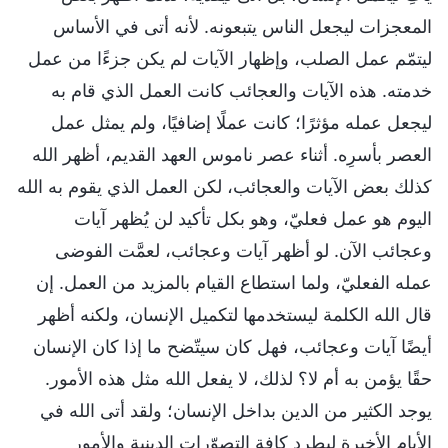
المعجزات ليجعل الناس يتبعونه. لأنه أتى في الأساس
ليتمّم عمل الصلب، وإظهار الآيات لم يكن جزءًا من عمل
خدمته. هذه الآيات والعجائب كانت العمل الذي قام به
ليجعل عمله مؤثرًا؛ كانت عملًا إضافيًا، ولم يمثل عمل
العصر بأسرِه. أثناء عصر ناموس العهد القديم، أظهر الله
كذلك بعض الآيات والعجائب، لكن العمل الذي يقوم به الله
اليوم هو عمل فعليّ، وهو بكل تأكيد لن يُظهر آيات
وعجائب الآن. لو أظهر آيات وعجائب، لعمَّت الفوضى
عمله الفعليّ، ولما استطاع القيام بالمزيد من العمل. إن
قال الله الكلمة ليستخدمها لتكميل الإنسان، ولكنه أظهر
أيضًا آيات وعجائب، فهل كان سيتّضح ما إذا كان الإنسان
حقًا يؤمن به أم لا؟ لذلك، لا يفعل الله مثل هذه الأمور.
يوجد الكثير من الدين بداخل الإنسان؛ ولقد أتى الله في
الأيام الأخيرة ليطرد كافة التصوّرات الدينية والأمور