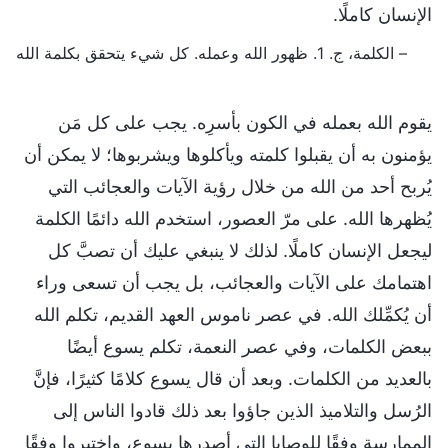
الإنسان كاملًا.
– الكلمة، ج. 1. ظهور الله وعمله. كل شيء يتحقق بكلمة الله
يقوم الله بعمله في الكون بأسرِه. يجب على كل مَن
يؤمنون به أن يقبلوا كلمته ويأكلوها ويشربوها؛ لا يمكن أن
يُربح أحد من الله من خلال رؤية الآيات والعجائب التي
يُظهرها الله. على مرّ العصور، استخدم الله دائمًا الكلمة
ليجعل الإنسان كاملًا. لذلك لا ينبغي عليك أن تصبَّ كل
اهتمامك على الآيات والعجائب، بل يجب أن تسعى وراء
أن يُكمِّلك الله. في عصر ناموس العهد القديم، تكلم الله
ببعض الكلمات، وفي عصر النعمة، تكلم يسوع أيضًا
بالعديد من الكلمات. وبعد أن قال يسوع كلامًا كثيرًا، فإنَّ
الرُسل والتلاميذ الذين جاؤوا بعد ذلك قادوا الناس إلى
الممارسة وفقًا للوصايا التي أصدرها يسوع، واختبروا وفقًا