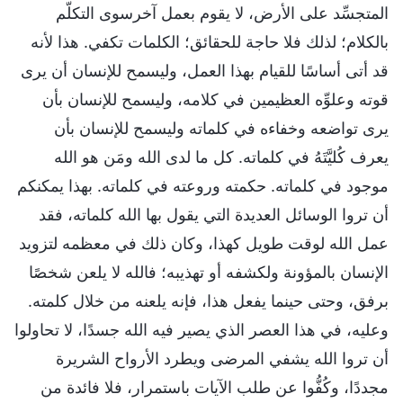
المتجسِّد على الأرض، لا يقوم بعمل آخرسوى التكلّم
بالكلام؛ لذلك فلا حاجة للحقائق؛ الكلمات تكفي. هذا لأنه
قد أتى أساسًا للقيام بهذا العمل، وليسمح للإنسان أن يرى
قوته وعلوِّه العظيمين في كلامه، وليسمح للإنسان بأن
يرى تواضعه وخفاءه في كلماته وليسمح للإنسان بأن
يعرف كُليَّتَهُ في كلماته. كل ما لدى الله ومَن هو الله
موجود في كلماته. حكمته وروعته في كلماته. بهذا يمكنكم
أن تروا الوسائل العديدة التي يقول بها الله كلماته، فقد
عمل الله لوقت طويل كهذا، وكان ذلك في معظمه لتزويد
الإنسان بالمؤونة ولكشفه أو تهذيبه؛ فالله لا يلعن شخصًا
برفق، وحتى حينما يفعل هذا، فإنه يلعنه من خلال كلمته.
وعليه، في هذا العصر الذي يصير فيه الله جسدًا، لا تحاولوا
أن تروا الله يشفي المرضى ويطرد الأرواح الشريرة
مجددًا، وكُفُّوا عن طلب الآيات باستمرار، فلا فائدة من