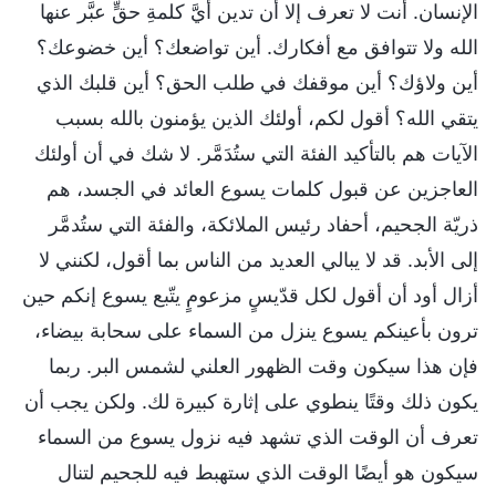
الإنسان. أنت لا تعرف إلا أن تدين أيَّ كلمةِ حقٍّ عبَّر عنها
الله ولا تتوافق مع أفكارك. أين تواضعك؟ أين خضوعك؟
أين ولاؤك؟ أين موقفك في طلب الحق؟ أين قلبك الذي
يتقي الله؟ أقول لكم، أولئك الذين يؤمنون بالله بسبب
الآيات هم بالتأكيد الفئة التي ستُدَمَّر. لا شك في أن أولئك
العاجزين عن قبول كلمات يسوع العائد في الجسد، هم
ذريّة الجحيم، أحفاد رئيس الملائكة، والفئة التي ستُدمَّر
إلى الأبد. قد لا يبالي العديد من الناس بما أقول، لكنني لا
أزال أود أن أقول لكل قدّيسٍ مزعومٍ يتّبع يسوع إنكم حين
ترون بأعينكم يسوع ينزل من السماء على سحابة بيضاء،
فإن هذا سيكون وقت الظهور العلني لشمس البر. ربما
يكون ذلك وقتًا ينطوي على إثارة كبيرة لك. ولكن يجب أن
تعرف أن الوقت الذي تشهد فيه نزول يسوع من السماء
سيكون هو أيضًا الوقت الذي ستهبط فيه للجحيم لتنال