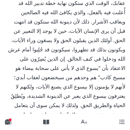
عقابك، الوقت الذي ستكون نهاية خطة تدبير الله قد
أُعلنت فيه بالفعل، والذي يكافئ الله فيه الصالحين
ويعاقب الأشرار. ذلك لأن دينونة الله ستكون قد انتهت
قبل أن يرى الإنسان الآيات، حين لا يوجد إلا التعبير عن
الحق. أولئك الذين يقبلون الحق ولا يسعَون وراء الآيات،
ويكونون بذلك قد تطهروا، سيكونون قد جُلِبوا أمام عرش
الله ودخلوا في كنف الخالق. إن الذين يُصِرّون على
الاعتقاد بأن "يسوع الذي لا يأتي على سحابة بيضاء هو
مسيح كاذب" هم وحدهم من سيخضعون لعقاب أبدي؛
لأنهم لا يؤمنون إلا بيسوع الذي يصنع الآيات، ولكنهم لا
يعترفون بيسوع الذي يعبر عن الدينونة الشديدة، ويُطلِقُ
الحياة والطريق الحق. ولذلك لا يمكن سوى أن يتعامل
معهم يسوع حين يعود علانيةً على سحابة بيضاء. إنهم
موغِلونَ في العِناد، ومُفرِطون في الثقة بأنفسهم وفي