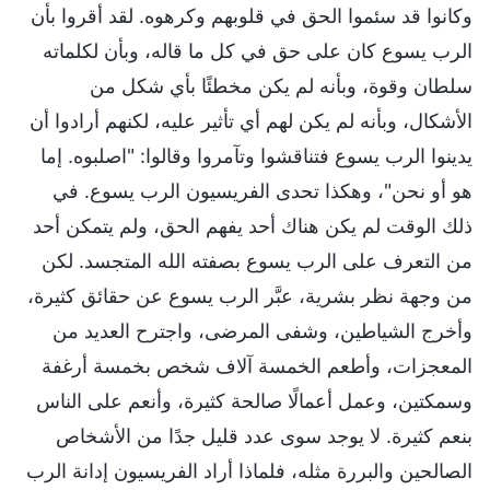
وكانوا قد سئموا الحق في قلوبهم وكرهوه. لقد أقروا بأن
الرب يسوع كان على حق في كل ما قاله، وبأن لكلماته
سلطان وقوة، وبأنه لم يكن مخطئًا بأي شكل من
الأشكال، وبأنه لم يكن لهم أي تأثير عليه، لكنهم أرادوا أن
يدينوا الرب يسوع فتناقشوا وتآمروا وقالوا: "اصلبوه. إما
هو أو نحن"، وهكذا تحدى الفريسيون الرب يسوع. في
ذلك الوقت لم يكن هناك أحد يفهم الحق، ولم يتمكن أحد
من التعرف على الرب يسوع بصفته الله المتجسد. لكن
من وجهة نظر بشرية، عبَّر الرب يسوع عن حقائق كثيرة،
وأخرج الشياطين، وشفى المرضى، واجترح العديد من
المعجزات، وأطعم الخمسة آلاف شخص بخمسة أرغفة
وسمكتين، وعمل أعمالًا صالحة كثيرة، وأنعم على الناس
بنعم كثيرة. لا يوجد سوى عدد قليل جدًا من الأشخاص
الصالحين والبررة مثله، فلماذا أراد الفريسيون إدانة الرب