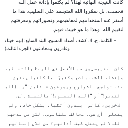
كانت النتيجة النهائية لهذا؟ لم يكتفوا بإدانة عمل الله
فحسب، بل سمّروا الله المتجسد على الصليب. هذا ما
أسفر عنه استخدامهم لمفاهيمهم وتصوراتهم ومعرفتهم
لتقييم الله، وهذا ما هو خبيث فيهم.
– الكلمة، ج. 4. كشف أضداد المسيح. البند السابع: إنهم خبثاء
وغادرون ومخادعون (الجزء الثالث)
كان الفريسيون هم الأفضل في الوعظ بالتعاليم
وإنشاد الشعارات، وكثيرًا ما كانوا يقفون
عند نواصي الشوارع ويصرخون قائلين: "يا الله
القدير!" أو "الله المعبود!" بالنسبة إلى
الآخرين، كانوا يبدون أتقياء بشكل خاص، ولم
يفعلوا أي شيء مخالف للناموس، لكن هل مدحهم
الله؟ لم يفعل. كيف أدانهم؟ من خلال إعطائهم