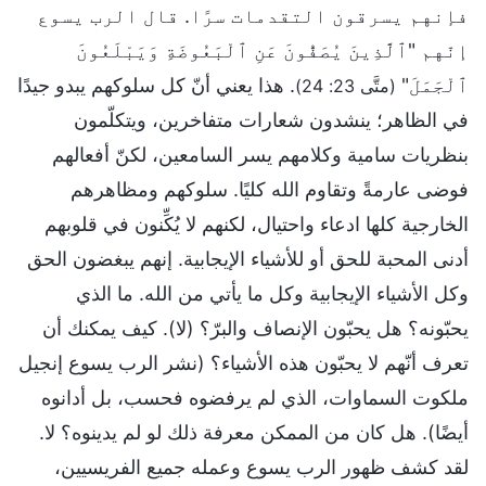
فإنهم يسرقون التقدمات سرًا. قال الرب يسوع
إنّهم "ٱلَّذِينَ يُصَفُّونَ عَنِ ٱلْبَعُوضَةِ وَيَبْلَعُونَ
ٱلْجَمَلَ"
. هذا يعني أنّ كل سلوكهم يبدو جيدًا
(متَّى 23: 24)
في الظاهر؛ ينشدون شعارات متفاخرين، ويتكلّمون
بنظريات سامية وكلامهم يسر السامعين، لكنّ أفعالهم
فوضى عارمةً وتقاوم الله كليًا. سلوكهم ومظاهرهم
الخارجية كلها ادعاء واحتيال، لكنهم لا يُكِّنون في قلوبهم
أدنى المحبة للحق أو للأشياء الإيجابية. إنهم يبغضون الحق
وكل الأشياء الإيجابية وكل ما يأتي من الله. ما الذي
يحبّونه؟ هل يحبّون الإنصاف والبرّ؟ (لا). كيف يمكنك أن
تعرف أنّهم لا يحبّون هذه الأشياء؟ (نشر الرب يسوع إنجيل
ملكوت السماوات، الذي لم يرفضوه فحسب، بل أدانوه
أيضًا). هل كان من الممكن معرفة ذلك لو لم يدينوه؟ لا.
لقد كشف ظهور الرب يسوع وعمله جميع الفريسيين،