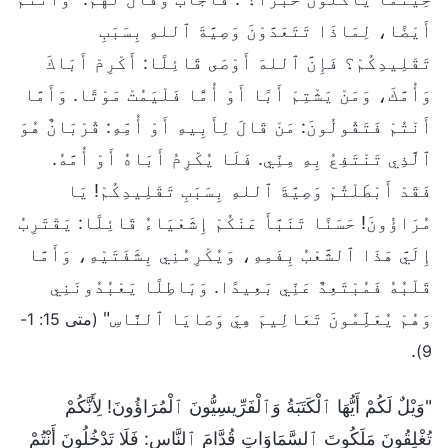
أَيْضًا، لِمَاذَا تَتَعَدَّوْنَ وَصِيَّةَ ٱللهِ بِسَبَبِ
تَقْلِيدِكُمْ؟ فَإِنَّ ٱللهَ أَوْصَى قَائِلًا: أَكْرِمْ أَبَاكَ
وَأُمَّكَ، وَمَنْ يَشْتِمْ أَبًا أَوْ أُمًّا فَلْيَمُتْ مَوْتًا. وَأَمَّا
أَنْتُمْ فَتَقُولُونَ: مَنْ قَالَ لِأَبِيهِ أَوْ أُمِّهِ: قُرْبَانٌ هُوَ
ٱلَّذِي تَنْتَفِعُ بِهِ مِنِّي. فَلَا يُكْرِمُ أَبَاهُ أَوْ أُمَّهُ.
فَقَدْ أَبْطَلْتُمْ وَصِيَّةَ ٱللهِ بِسَبَبِ تَقْلِيدِكُمْ! يَا
مُرَاؤُونَ! حَسَنًا تَنَبَّأَ عَنْكُمْ إِشَعْيَاءُ قَائِلًا: يَقْتَرِبُ
إِلَيَّ هَذَا ٱلشَّعْبُ بِفَمِهِ، وَيُكْرِمُنِي بِشَفَتَيْهِ، وَأَمَّا
قَلْبُهُ فَمُبْتَعِدٌ عَنِّي بَعِيدًا. وَبَاطِلًا يَعْبُدُونَنِي
وَهُمْ يُعَلِّمُونَ تَعَالِيمَ هِيَ وَصَايَا ٱلنَّاسِ"
(متى 15: 1-
.
9)
"وَيْلٌ لَكُمْ أَيُّهَا ٱلْكَتَبَةُ وَٱلْفَرِّيسِيُّونَ ٱلْمُرَاؤُونَ! لِأَنَّكُمْ
تُغْلِقُونَ مَلَكُوتَ ٱلسَّمَاوَاتِ قُدَّامَ ٱلنَّاسِ: فَلَا تَدْخُلُونَ أَنْتُمْ