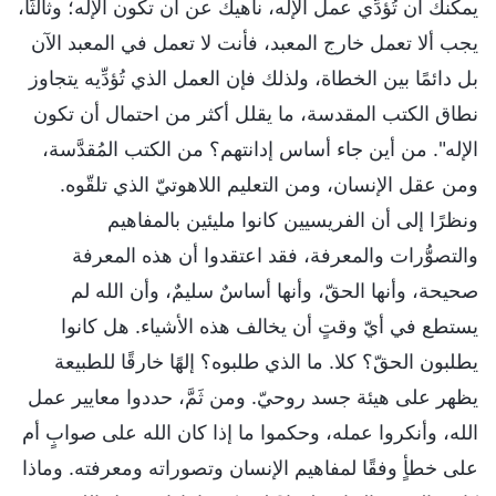
يمكنك أن تُؤدِّي عمل الإله، ناهيك عن أن تكون الإله؛ وثالثًا،
يجب ألا تعمل خارج المعبد، فأنت لا تعمل في المعبد الآن
بل دائمًا بين الخطاة، ولذلك فإن العمل الذي تُؤدِّيه يتجاوز
نطاق الكتب المقدسة، ما يقلل أكثر من احتمال أن تكون
الإله". من أين جاء أساس إدانتهم؟ من الكتب المُقدَّسة،
ومن عقل الإنسان، ومن التعليم اللاهوتيّ الذي تلقّوه.
ونظرًا إلى أن الفريسيين كانوا مليئين بالمفاهيم
والتصوُّرات والمعرفة، فقد اعتقدوا أن هذه المعرفة
صحيحة، وأنها الحقّ، وأنها أساسٌ سليمٌ، وأن الله لم
يستطع في أيّ وقتٍ أن يخالف هذه الأشياء. هل كانوا
يطلبون الحقّ؟ كلا. ما الذي طلبوه؟ إلهًا خارقًا للطبيعة
يظهر على هيئة جسد روحيّ. ومن ثَمَّ، حددوا معايير عمل
الله، وأنكروا عمله، وحكموا ما إذا كان الله على صوابٍ أم
على خطأٍ وفقًا لمفاهيم الإنسان وتصوراته ومعرفته. وماذا