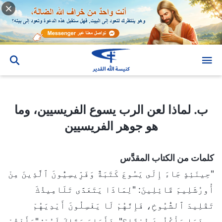
ب. لماذا لعن الرب يسوع الفريسيين، وما هو جوهر الفريسيين
ب. لماذا لعن الرب يسوع الفريسيين، وما
هو جوهر الفريسيين
كلمات من الكتاب المقدَّس
"حِينَئِذٍ جَاءَ إِلَى يَسُوعَ كَتَبَةٌ وَفَرِّيسِيُّونَ ٱلَّذِينَ مِنْ
أُورُشَلِيمَ قَائِلِينَ: "لِمَاذَا يَتَعَدَّى تَلَامِيذُكَ
تَقْلِيدَ ٱلشُّيُوخِ، فَإِنَّهُمْ لَا يَغْسِلُونَ أَيْدِيَهُمْ
حِينَمَا يَأْكُلُونَ خُبْزًا؟". فَأَجَابَ وَقَالَ لَهُمْ: "وَأَنْتُمْ