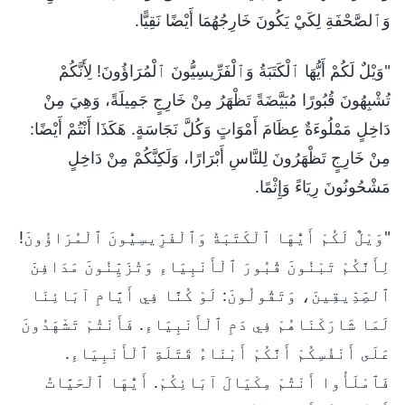
وَٱلصَّحْفَةِ لِكَيْ يَكُونَ خَارِجُهُمَا أَيْضًا نَقِيًّا.
"وَيْلٌ لَكُمْ أَيُّهَا ٱلْكَتَبَةُ وَٱلْفَرِّيسِيُّونَ ٱلْمُرَاؤُونَ! لِأَنَّكُمْ
تُشْبِهُونَ قُبُورًا مُبَيَّضَةً تَظْهَرُ مِنْ خَارِجٍ جَمِيلَةً، وَهِيَ مِنْ
دَاخِلٍ مَمْلُوءَةٌ عِظَامَ أَمْوَاتٍ وَكُلَّ نَجَاسَةٍ. هَكَذَا أَنْتُمْ أَيْضًا:
مِنْ خَارِجٍ تَظْهَرُونَ لِلنَّاسِ أَبْرَارًا، وَلَكِنَّكُمْ مِنْ دَاخِلٍ
مَشْحُونُونَ رِيَاءً وَإِثْمًا.
"وَيْلٌ لَكُمْ أَيُّهَا ٱلْكَتَبَةُ وَٱلْفَرِّيسِيُّونَ ٱلْمُرَاؤُونَ!
لِأَنَّكُمْ تَبْنُونَ قُبُورَ ٱلْأَنْبِيَاءِ وَتُزَيِّنُونَ مَدَافِنَ
ٱلصِّدِّيقِينَ، وَتَقُولُونَ: لَوْ كُنَّا فِي أَيَّامِ آبَائِنَا
لَمَا شَارَكْنَاهُمْ فِي دَمِ ٱلْأَنْبِيَاءِ. فَأَنْتُمْ تَشْهَدُونَ
عَلَى أَنْفُسِكُمْ أَنَّكُمْ أَبْنَاءُ قَتَلَةِ ٱلْأَنْبِيَاءِ.
فَٱمْلَأُوا أَنْتُمْ مِكْيَالَ آبَائِكُمْ. أَيُّهَا ٱلْحَيَّاتُ