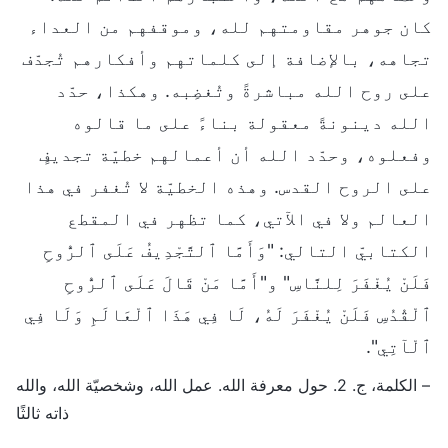
كان جوهر مقاومتهم لله، وموقفهم من العداء
تجاهه، بالإضافة إلى كلماتهم وأفكارهم تُجدّف
على روح الله مباشرةً وتُغضِبه. وهكذا، حدّد
الله دينونةً معقولة بناءً على ما قالوه
وفعلوه، وحدّد الله أن أعمالهم خطيّة تجديفٍ
على الروح القدس. وهذه الخطيّة لا تُغفر في هذا
العالم ولا في الآتي، كما تظهر في المقطع
الكتابيّ التالي: "وَأَمَّا ٱلتَّجْدِيفُ عَلَى ٱلرُّوحِ
فَلَنْ يُغْفَرَ لِلنَّاسِ" و"أَمَّا مَنْ قَالَ عَلَى ٱلرُّوحِ
ٱلْقُدُسِ فَلَنْ يُغْفَرَ لَهُ، لَا فِي هَذَا ٱلْعَالَمِ وَلَا فِي
ٱلْآتِي".
– الكلمة، ج. 2. حول معرفة الله. عمل الله، وشخصيّة الله، والله
ذاته ثالثًا