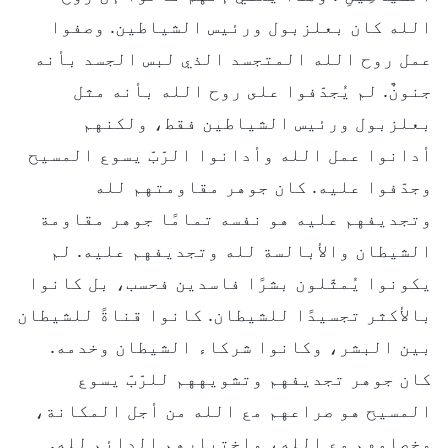
الله كان بعلزبول ورئيس الشياطين. وصفوا
عمل روح الله المتجسد الذي لبس الجسد بأنه
جنونٌ. لم يُجدّفوا على روح الله بأنه مثل
بعلزبول ورئيس الشياطين فقط، ولكنهم
أدانوا عمل الله وأدانوا الرّبّ يسوع المسيح
وجدّفوا عليه. كان جوهر مقاومتهم لله
وتجديفهم عليه هو نفسه تمامًا جوهر مقاومة
الشيطان والأبالسة لله وتجديفهم عليه. لم
يكونوا يُمثّلون بشرًا فاسدين فحسب، بل كانوا
بالأكثر تجسيدًا للشيطان. كانوا قناةً للشيطان
بين البشر، وكانوا شركاء الشيطان وخدمه.
كان جوهر تجديفهم وتشويههم للرّبّ يسوع
المسيح هو صراعهم مع الله من أجل المكانة،
وخصامهم مع الله، واختبارهم الدائم لله.