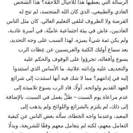
الرسالة التي يعطيها هذا للأجيال اللاحقة؟ هذا الشخص
العادي والطبيعي، الذي كان الله المتجسد، لم تتح له
الفرصة ولا الظروف لتلقي التعليم العالي. كان مثل الناس
العاديين، عاش في بيئة اجتماعية عاميَّة، في أسرة عادية،
ولم يكن ثمة شيءٌ يميزه. لهذا السبب على وجه التحديد،
بعد سماع أولئك الكتبة والفريسيين عن عِظات الرب
يسوع وأفعاله، تجرؤوا على الوقوف والحكم عليه
والتجديف عليه وإدانته علانية. ما الأساس الذي استندوا
إليه في إدانتهم؟ مما لا شك فيه أنها استندت إلى شرائع
العهد القديم ولوائحه. أولًا، قاد الرب يسوع تلاميذه إلى
عدم مراعاة يوم السبت – ظلَّ يعمل في السبت. بالإضافة
إلى ذلك، لم يلتزم بالشرائع واللوائح ولم يذهب إلى
المعبد، وعندما واجه الخطاة، سأله بعض الناس عن كيفية
التعامل معهم، لكنه لم يتعامل معهم وفقًا للشريعة، وبدلًا