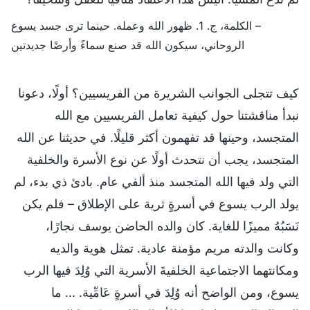
– الكلمة، ج. 1. ظهور الله وعمله. حينما ترى جسد يسوع
الروحاني، سيكون الله قد صنع سماءً وأرضًا جديدتين
كيف تتجلى الجوانب الشريرة من الفريسيين؟ أولًا، دعونا
نبدأ مناقشتنا حول كيفية تعامل الفريسيين مع الله
المتجسد، وحينها قد تفهمون أكثر قليلًا. في حديثنا عن الله
المتجسد، يجب أن نتحدث أولًا عن نوع الأسرة والخلفية
التي ولد فيها الله المتجسد منذ ألفي عام. بادئ ذي بدء، لم
يولد الرب يسوع في أسرةٍ ثرية على الإطلاق – فلم يكن
نَسَبُهُ مميزًا للغاية. كان والده الحاضن يوسف نجارًا،
وكانت والدته مريم مؤمنة عادية. تمثل هوية والديه
ومكانتهما الاجتماعية الخلفيةَ الأسرية التي وُلِدَ فيها الرب
يسوع، ومن الواضح أنه وُلِدَ في أسرةٍ عَامِّية. ... ما