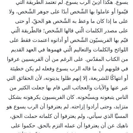
يسوع. هكذا أُدِينَ الرب يسوع. لم تعتمد الطّريقة التي
قيّموا أو عاملوا بها الشّخص أبدًا على جوهر الشّخص، ولا
على ما إذا كان ما وعظ به الشّخص هو الحقّ، أو حتى
على مصدر الكلمات الّتي قالها الشّخص؛ فالطّريقة الّتي
قيّم بها الفريسيّون الشّخص أو أدانوه اعتمدت فقط على
اللوائح والكلمات والتعاليم الّتي فهموها في العهد القديم
من الكتاب المقدّس. على الرغم من أن الفريسيين عرفوا
في قلوبهم أن ما قاله الرب يسوع وفعله لم يكن خطيئة
أو انتهاكًا للشريعة، إلا إنهم ظلوا يدينونه، لأن الحقائق التي
عبر عنها والآيات والعجائب التي قام بها جعلت الكثير من
الناس يتبعونه ويسبِّحونه. كان الفريسيون يكرهونه بشكل
متزايد، وحتى أرادوا إزاحته. لم يعترفوا أن الرب يسوع هو
المسيَّا الذي سيأتي، ولم يعترفوا أن كلماته حملت الحق،
ناهيك عن أن يعترفوا أن عمله التزم بالحق. حكموا على