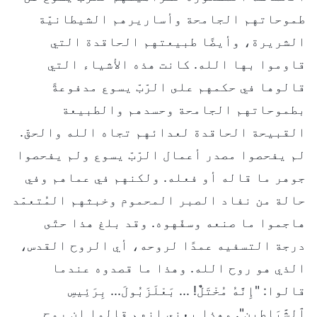
طموحاتهم الجامحة وأساريرهم الشيطانيّة
الشريرة، وأيضًا طبيعتهم الحاقدة التي
قاوموا بها الله. كانت هذه الأشياء التي
قالوها في حكمهم على الرّبّ يسوع مدفوعةً
بطموحاتهم الجامحة وحسدهم والطبيعة
القبيحة الحاقدة لعدائهم تجاه الله والحقّ.
لم يفحصوا مصدر أعمال الرّبّ يسوع ولم يفحصوا
جوهر ما قاله أو فعله. ولكنهم في عماهم وفي
حالة من نفاد الصبر المحموم وخبثهم المُتعمّد
هاجموا ما صنعه وسفّهوه. وقد بلغ هذا حتّى
درجة التسفيه عمدًا لروحه، أي الروح القدس،
الذي هو روح الله. وهذا ما قصدوه عندما
قالوا: "إِنَّهُ مُخْتَلٌّ! ... بَعْلَزَبُولَ... بِرَئِيسِ
ٱلشَّيَاطِينِ". وهذا يعني إنهم قالوا إن روح