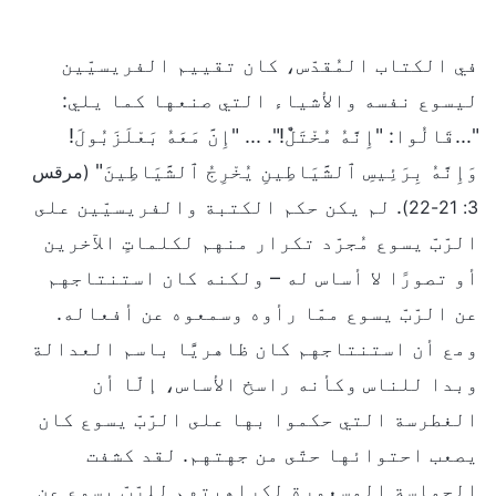
في الكتاب المُقدّس، كان تقييم الفريسيّين
ليسوع نفسه والأشياء التي صنعها كما يلي:
"...قَالُوا: "إِنَّهُ مُخْتَلٌّ!". ... "إِنَّ مَعَهُ بَعْلَزَبُولَ!
وَإِنَّهُ بِرَئِيسِ ٱلشَّيَاطِينِ يُخْرِجُ ٱلشَّيَاطِينَ"
(مرقس
. لم يكن حكم الكتبة والفريسيّين على
3: 21-22)
الرّبّ يسوع مُجرّد تكرار منهم لكلماتٍ الآخرين
أو تصورًا لا أساس له – ولكنه كان استنتاجهم
عن الرّبّ يسوع ممّا رأوه وسمعوه عن أفعاله.
ومع أن استنتاجهم كان ظاهريًّا باسم العدالة
وبدا للناس وكأنه راسخ الأساس، إلّا أن
الغطرسة التي حكموا بها على الرّبّ يسوع كان
يصعب احتوائها حتّى من جهتهم. لقد كشفت
الحماسة المسعورة لكراهيتهم للرّبّ يسوع عن