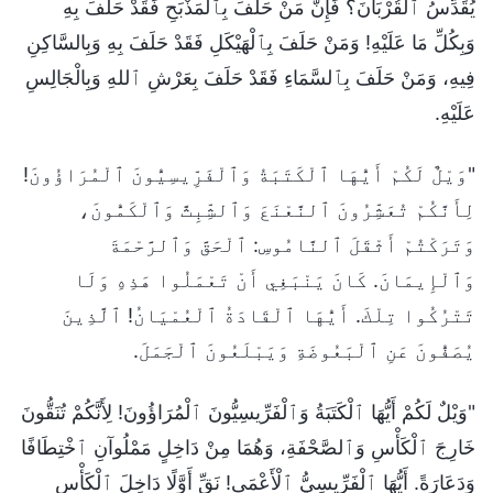
يُقَدِّسُ ٱلْقُرْبَانَ؟ فَإِنَّ مَنْ حَلَفَ بِٱلْمَذْبَحِ فَقَدْ حَلَفَ بِهِ
وَبِكُلِّ مَا عَلَيْهِ! وَمَنْ حَلَفَ بِٱلْهَيْكَلِ فَقَدْ حَلَفَ بِهِ وَبِالسَّاكِنِ
فِيهِ، وَمَنْ حَلَفَ بِٱلسَّمَاءِ فَقَدْ حَلَفَ بِعَرْشِ ٱللهِ وَبِالْجَالِسِ
عَلَيْهِ.
"وَيْلٌ لَكُمْ أَيُّهَا ٱلْكَتَبَةُ وَٱلْفَرِّيسِيُّونَ ٱلْمُرَاؤُونَ!
لِأَنَّكُمْ تُعَشِّرُونَ ٱلنَّعْنَعَ وَٱلشِّبِثَّ وَٱلْكَمُّونَ،
وَتَرَكْتُمْ أَثْقَلَ ٱلنَّامُوسِ: ٱلْحَقَّ وَٱلرَّحْمَةَ
وَٱلْإِيمَانَ. كَانَ يَنْبَغِي أَنْ تَعْمَلُوا هَذِهِ وَلَا
تَتْرُكُوا تِلْكَ. أَيُّهَا ٱلْقَادَةُ ٱلْعُمْيَانُ! ٱلَّذِينَ
يُصَفُّونَ عَنِ ٱلْبَعُوضَةِ وَيَبْلَعُونَ ٱلْجَمَلَ.
"وَيْلٌ لَكُمْ أَيُّهَا ٱلْكَتَبَةُ وَٱلْفَرِّيسِيُّونَ ٱلْمُرَاؤُونَ! لِأَنَّكُمْ تُنَقُّونَ
خَارِجَ ٱلْكَأْسِ وَٱلصَّحْفَةِ، وَهُمَا مِنْ دَاخِلٍ مَمْلُوآنِ ٱخْتِطَافًا
وَدَعَارَةً. أَيُّهَا ٱلْفَرِّيسِيُّ ٱلْأَعْمَى! نَقِّ أَوَّلًا دَاخِلَ ٱلْكَأْسِ