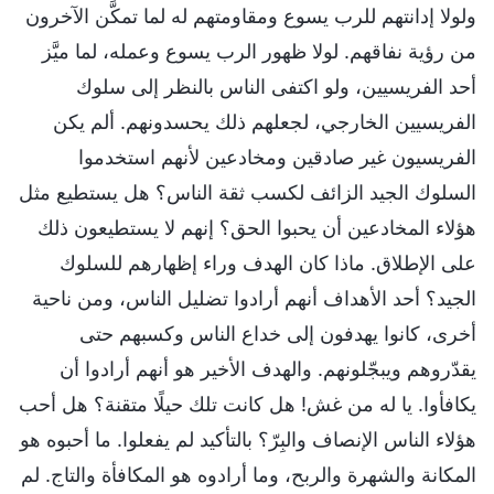
ولولا إدانتهم للرب يسوع ومقاومتهم له لما تمكَّن الآخرون
من رؤية نفاقهم. لولا ظهور الرب يسوع وعمله، لما ميَّز
أحد الفريسيين، ولو اكتفى الناس بالنظر إلى سلوك
الفريسيين الخارجي، لجعلهم ذلك يحسدونهم. ألم يكن
الفريسيون غير صادقين ومخادعين لأنهم استخدموا
السلوك الجيد الزائف لكسب ثقة الناس؟ هل يستطيع مثل
هؤلاء المخادعين أن يحبوا الحق؟ إنهم لا يستطيعون ذلك
على الإطلاق. ماذا كان الهدف وراء إظهارهم للسلوك
الجيد؟ أحد الأهداف أنهم أرادوا تضليل الناس، ومن ناحية
أخرى، كانوا يهدفون إلى خداع الناس وكسبهم حتى
يقدّروهم ويبجّلونهم. والهدف الأخير هو أنهم أرادوا أن
يكافأوا. يا له من غش! هل كانت تلك حيلًا متقنة؟ هل أحب
هؤلاء الناس الإنصاف والبِرّ؟ بالتأكيد لم يفعلوا. ما أحبوه هو
المكانة والشهرة والربح، وما أرادوه هو المكافأة والتاج. لم