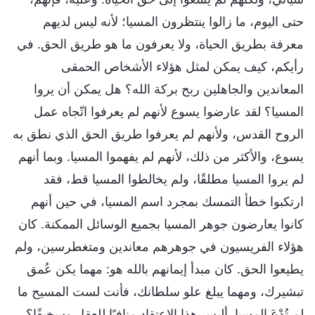
حتى اليوم، ما زالوا ينتظرون المسيا؛ لأنه ليس لديهم
معرفة بطريق الحياة، ولا يعرفون ما هو طريق الحق. في
رأيكم، كيف يمكن لمثل هؤلاء الأشخاص الحمقى
المعاندين والجاهلين ربح بركة الله؟ هل يمكن أن يروا
المسيا؟ لقد عارضوا يسوع لأنهم لم يعرفوا اتّجاه عمل
الروح القدس، ولأنهم لم يعرفوا طريق الحق الذي نطق به
يسوع، والأكثر من ذلك، لأنهم لم يفهموا المسيا. وبما أنهم
لم يروا المسيا مطلقًا، ولم يخالطوا المسيا قط، فقد
ارتكبوا خطأ التمسك بمجرد اسم المسيا، في حين أنهم
كانوا يعارضون جوهر المسيا بجميع الوسائل الممكنة. كان
هؤلاء الفريسيون في جوهرهم معاندين ومتغطرسين، ولم
يطيعوا الحق. كان مبدأ إيمانهم بالله هو: مهما يكن عُمق
تبشيرك، ومهما يبلغ علو سلطانك، فأنت لست المسيح ما
لم تُدْعَ المسيا. أليس هذا الاعتقاد منافيًا للعقل وسخيفًا؟