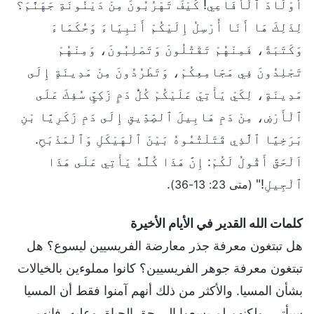
أَوْلَادَ ٱلْأَفَاعِي! كَيْفَ تَهْرُبُونَ مِنْ دَيْنُونَةِ جَهَنَّمَ؟
لِذَلِكَ هَا أَنَا أُرْسِلُ إِلَيْكُمْ أَنْبِيَاءَ وَحُكَمَاءَ
وَكَتَبَةً، فَمِنْهُمْ تَقْتُلُونَ وَتَصْلِبُونَ، وَمِنْهُمْ
تَجْلِدُونَ فِي مَجَامِعِكُمْ، وَتَطْرُدُونَ مِنْ مَدِينَةٍ إِلَى
مَدِينَةٍ، لِكَيْ يَأْتِيَ عَلَيْكُمْ كُلُّ دَمٍ زَكِيٍّ سُفِكَ عَلَى
ٱلْأَرْضِ، مِنْ دَمِ هَابِيلَ ٱلصِّدِّيقِ إِلَى دَمِ زَكَرِيَّا بْنِ
بَرَخِيَّا ٱلَّذِي قَتَلْتُمُوهُ بَيْنَ ٱلْهَيْكَلِ وَٱلْمَذْبَحِ.
اَلْحَقَّ أَقُولُ لَكُمْ: إِنَّ هَذَا كُلَّهُ يَأْتِي عَلَى هَذَا
ٱلْجِيلِ!"
.
(متى 23: 13-36)
كلمات الله القدير في الأيام الأخيرة
هل تبتغون معرفة جذر معارضة الفريسيين ليسوع؟ هل
تبتغون معرفة جوهر الفريسيين؟ كانوا مملوءين بالخيالات
بشأن المسيا. والأكثر من ذلك أنهم آمنوا فقط أن المسيا
سيأتي، ولكنهم لم يسعوا إلى حق الحياة. وعليه، فإنهم،