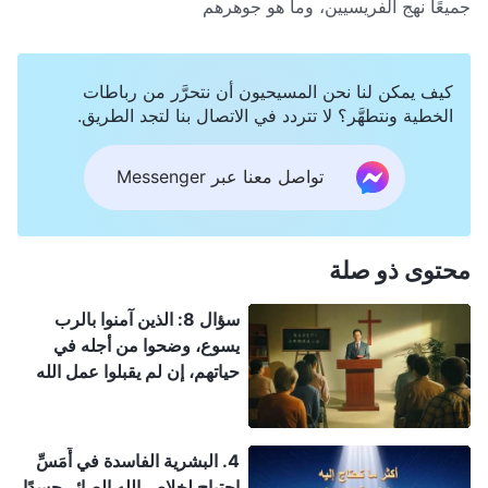
جميعًا نهج الفريسيين، وما هو جوهرهم
كيف يمكن لنا نحن المسيحيون أن نتحرَّر من رباطات
الخطية ونتطهَّر؟ لا تتردد في الاتصال بنا لتجد الطريق.
تواصل معنا عبر Messenger
محتوى ذو صلة
سؤال 8: الذين آمنوا بالرب
يسوع، وضحوا من أجله في
حياتهم، إن لم يقبلوا عمل الله
القدير في الأيام الأخيرة، فلن
يُختطفوا إلى ملكوت السموات؟
4. البشرية الفاسدة في أَمَسِّ
احتياج لخلاص الله الصائر جسدًا