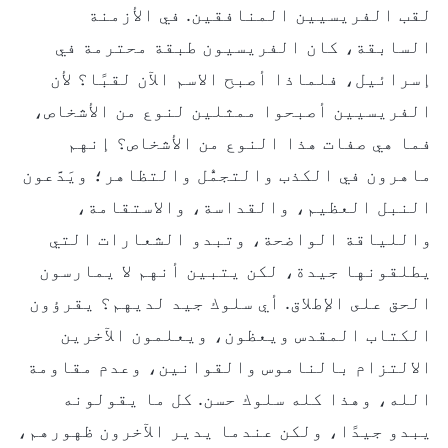
لقب الفريسيين المنافقين. في الأزمنة
السابقة، كان الفريسيون طبقة محترمة في
إسرائيل، فلماذا أصبح الاسم الآن لقبًا؟ لأن
الفريسيين أصبحوا ممثلين لنوع من الأشخاص،
فما هي صفات هذا النوع من الأشخاص؟ إنهم
ماهرون في الكذب والتجمُّل والتظاهر؛ ويَدَّعون
النبل العظيم، والقداسة، والاستقامة،
واللياقة الواضحة، وتبدو الشعارات التي
يطلقونها جيدة، لكن يتبين أنهم لا يمارسون
الحق على الإطلاق. أي سلوك جيد لديهم؟ يقرؤون
الكتاب المقدس ويعظون، ويعلمون الآخرين
الالتزام بالناموس والقوانين، وعدم مقاومة
الله، وهذا كله سلوك حسن. كل ما يقولونه
يبدو جيدًا، ولكن عندما يدير الآخرون ظهورهم،