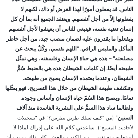
الناس. قد يفعلون أمورًا لهذا الغرض أو ذاك، لكنهم لا
يفعلونها إلاّ من أجل أنفسهم. ويعتقد الجميع أنه بما أن كل
إنسان تعنيه نفسه، فينبغي للناس أن يعيشوا لأجل أنفسهم
ويفعلوا ما يقدرون عليه لضمان منصب جيد، من أجل خاطر
المأكل والملبس الراقي. "اللهم نفسي، وكُلٌ يبحث عن
مصلحته" – هذه هي حياة الإنسان وفلسفته، وهي تمثّل
طبيعته أيضًا. إن كلمات الشيطان هذه هي بالضبط سُمُّ
الشيطان، وعندما يعتمده الإنسان يصبح من طبيعته.
وتنكشف طبيعة الشيطان من خلال هذا التصريح، فهو يمثّلها
تمامًا. ويصبح هذا السُمّ حياة الإنسان وأساس وجوده.
ولطالما ساد هذا السمُّ على البشرية الفاسدة منذ آلاف
السنين
"
(من "كيف تسلك طريق بطرس؟" في "تسجيلات
. ساعدني كلام الله على إدراك لماذا لا
لأحاديث المسيح")
أستطيع منع نفسي من الكذب والغش. كان ذلك بسبب أن