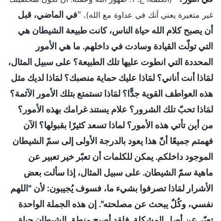
. "
في الماضي، قبل
غير متغيرة يعني أنك في عداوة مع الله)
أن يصبح كلام الله حياة الناس، كانت طبيعة الشيطان هي
التي تولّت القيادة وسادت في داخلهم. ما هي الأمور
المحددة التي انطوت عليها تلك الطبيعة؟ على سبيل المثال،
لمَاذا أنت أناني؟ لمَاذا عليك حماية منصبك؟ لمَاذا لديك مثل
هذه العواطف القوية جدًّا؟ لمَاذا تستمتع بتلك الأمور الآثمة؟
لمَاذا تحبّ تلك الشرور؟ علام يستند غرامك بهذه الأمور؟
من أين تأتي هذه الأمور؟ لماذا تسعد كثيرًا بقبولها؟ الآن
فهمتم جميعًا أنّ هذا يعود بالدرجة الأولى إلى سمّ الشيطان
الموجود داخلكم. يمكن للكلمات أن تعبّر خير تعبير عن
ماهية سمّ الشيطان. على سبيل المثال، إذا سألت بعض
الأشرار لمَاذا تصرفوا بشيء ما، فسوف يُجيبون: لأن "اللهم
نفسي، وكُلٌ يبحث عن مصلحته". إن هذه الجملة الواحدة
تعبّر عن أصل المشكلة. فلقد أصبح منطق الشيطان حياة