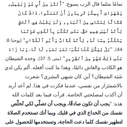
تمامًا مثلما قال الرب يسوع: "
أَنْتُمْ مِنْ أَبٍ هُوَ إِبْلِيسُ،
وَشَهَوَاتِ أَبِيكُمْ تُرِيدُونَ أَنْ تَعْمَلُوا. ذَاكَ كَانَ
قَتَّالًا لِلنَّاسِ مِنَ ٱلْبَدْءِ، وَلَمْ يَثْبُتْ فِي ٱلْحَقِّ
لِأَنَّهُ لَيْسَ فِيهِ حَقٌّ. مَتَى تَكَلَّمَ بِٱلْكَذِبِ فَإِنَّمَا
يَتَكَلَّمُ مِمَّا لَهُ، لِأَنَّهُ كَذَّابٌ وَأَبُو ٱلْكَذَّابِ
"
(يوحنا 8:
. "
بَلْ لِيَكُنْ كَلَامُكُمْ: نَعَمْ نَعَمْ، لَا لَا. وَمَا زَادَ
44)
عَلَى ذَلِكَ فَهُوَ مِنَ ٱلشِّرِّيرِ
"
. وحده الشيطان
(متى 5: 37)
هو الكاذب والغاش دائمًا، وهذا ما كنت أفعله. ألم يكن لدي
شَبَه الشيطان؟ أين كان شبهي البشري؟ شعرت
بالاشمئزاز من نفسي، عندما فكرت في هذا. لم أعد أريد
أن أكذب لمصلحتي الخاصة. قرأت فيما بعد كلمات الله
هذه: "
يجب أن تكون صادقًا، ويجب أن تصلّي لكي تُخلّص
نفسك من الخداع الذي في قلبك. وبما أنك تستخدم الصلاة
لتطهير نفسك كلما دعت الحاجة، وتستخدمها للحصول على