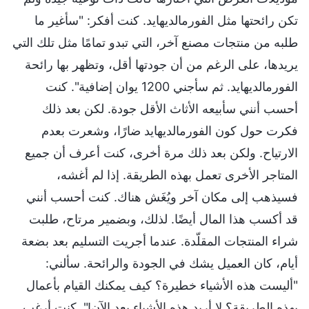
تكن رائحتها مثل الفورمالديهايد. كنت أفكر: "سأغير ما
طلبه من منتجات مصنع آخر، التي تبدو تمامًا مثل تلك التي
يريدها، على الرغم من أن جودتها أقل، وتظهر بها رائحة
الفورمالديهايد. ثم سأجني 1200 يوان إضافية". كنت
أحسب أنني سأبيعه الأثاث الأقل جودة. لكن بعد ذلك
فكرت حول كون الفورمالديهايد ضارًا، وشعرت بعدم
الارتياح. ولكن بعد ذلك مرة أخرى، كنت أعرف أن جميع
المتاجر الأخرى تعمل بهذه الطريقة. إذا لم أغشه،
فسيذهب إلى مكان آخر ويُغَش هناك. كنت أحسب أنني
قد أكسب هذا المال أيضًا. لذلك، وبضمير مرتاح، طلبت
شراء المنتجات المقلّدة. عندما أجريت التسليم بعد بضعة
أيام، كان العميل يشك في الجودة والرائحة. سألني:
"أليست هذه الأشياء خطيرة؟ كيف يمكنك القيام بأعمال
بهذه الطريقة؟ لا أريد هذه الأشياء بعد الآن!". كنت أرغب