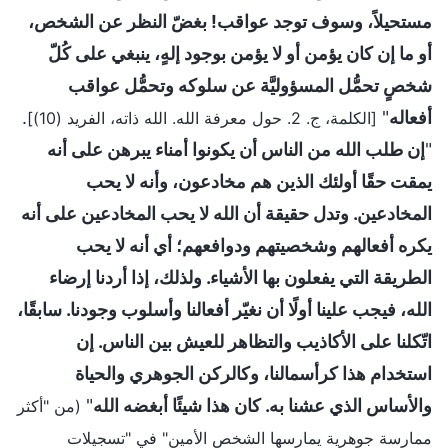
مستحيلاً، وسوف توجد عواقب! بغضّ النظر عن الشخص،
أو ما إن كان يؤمن أو لا يؤمن بوجود إلهٍ، ينبغي على كُلّ
شخصٍ تحمُّل المسؤوليَّة عن سلوكه وتحمُّل عواقب
أفعاله
"
.
[الكلمة، ج. 2. حول معرفة الله. الله ذاته، الفريد (10)]
"
إن طلب الله من الناس أن يكونوا أمناء يبرهن على أنه
يمقت حقًا أولئك الذين هم مخادعون، وأنه لا يحب
المخادعين. وتدل حقيقة أن الله لا يحب المخادعين على أنه
يكره أفعالهم وشخصيتهم ودوافعهم؛ أي أنه لا يحب
الطريقة التي يفعلون بها الأشياء. ولذلك، إذا أردنا إرضاء
الله، فيجب علينا أولًا أن نغيّر أفعالنا وأسلوب وجودنا. سابقًا،
اتّكلنا على الأكاذيب والتظاهر للعيش بين الناس. إن
استخدام هذا كرأسمالنا، وكالركن الجوهري والحياة
والأساس الذي عشنا به. كان هذا شيئًا أبغضه الله
"
(من "أكثر
ممارسة جوهرية يمارسها الشخص الأمين" في "تسجيلات