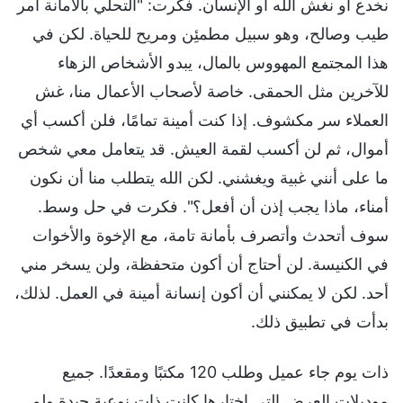
نخدع أو نغش الله أو الإنسان. فكرت: "التحلي بالأمانة أمر
طيب وصالح، وهو سبيل مطمئِن ومريح للحياة. لكن في
هذا المجتمع المهووس بالمال، يبدو الأشخاص الزهاء
للآخرين مثل الحمقى. خاصة لأصحاب الأعمال منا، غش
العملاء سر مكشوف. إذا كنت أمينة تمامًا، فلن أكسب أي
أموال، ثم لن أكسب لقمة العيش. قد يتعامل معي شخص
ما على أنني غبية ويغشني. لكن الله يتطلب منا أن نكون
أمناء، ماذا يجب إذن أن أفعل؟". فكرت في حل وسط.
سوف أتحدث وأتصرف بأمانة تامة، مع الإخوة والأخوات
في الكنيسة. لن أحتاج أن أكون متحفظة، ولن يسخر مني
أحد. لكن لا يمكنني أن أكون إنسانة أمينة في العمل. لذلك،
بدأت في تطبيق ذلك.
ذات يوم جاء عميل وطلب 120 مكتبًا ومقعدًا. جميع
موديلات العرض التي اختارها كانت ذات نوعية جيدة ولم