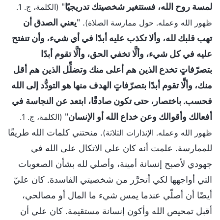
لمسة روح الله، فستتغير شخصيتك تدريجيًا
"
(الكلمة، ج. 1.
. "
يعني الصدق أن
ظهور الله وعمله. حول ممارسة الصلاة)
تهب قلبك لله، وألا تكذب عليه أبدًا في أي شيء، وأن تنفتح
عليه في كل شيء، وألَّا تخفي الحق، وألَّا تقوم أبدًا
بتصرّفاتٍ تخدع الذين هم أعلى منك وتضلِّل الذين هم أقل
منك، وألَّا تقوم أبدًا بتصرّفاتٍ الهدف منها هو التودُّد إلى الله
فحسب. باختصار، حتى تكون صادقًا، ابتعد عن النجاسة في
أفعالك وأقوالك وعن خداع الله أو الإنسان
"
(الكلمة، ج. 1.
. منحتني كلمات الله طريقًا
ظهور الله وعمله. الإنذارات الثلاثة)
للممارسة. علمت أنه كان علي الاتكال على الله في
جهودي لأصبح إنسانة أمينة، وأصلي لله بشأن الصعوبات
التي أواجهها لكي أتحرَّر من شخصيتي الفاسدة. كان عليّ
أيضًا أن أصلّي عندما يمس شيء ما المال أو مصالحي،
أقبل تمحيص الله وأكون إنسانة مستقيمة. كان علي أن