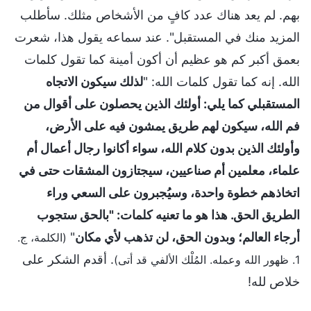
بهم. لم يعد هناك عدد كافٍ من الأشخاص مثلك. سأطلب
المزيد منك في المستقبل". عند سماعه يقول هذا، شعرت
بعمق أكبر كم هو عظيم أن أكون أمينة كما تقول كلمات
الله. إنه كما تقول كلمات الله: "
لذلك سيكون الاتجاه
المستقبلي كما يلي: أولئك الذين يحصلون على أقوال من
فم الله، سيكون لهم طريق يمشون فيه على الأرض،
وأولئك الذين بدون كلام الله، سواء أكانوا رجال أعمال أم
علماء، معلمين أم صناعيين، سيجتازون المشقات حتى في
اتخاذهم خطوة واحدة، وسيُجبرون على السعي وراء
الطريق الحق. هذا هو ما تعنيه كلمات: "بالحق ستجوب
أرجاء العالم؛ وبدون الحق، لن تذهب لأي مكان
"
(الكلمة، ج.
. أقدم الشكر على
1. ظهور الله وعمله. المُلْك الألفي قد أتى)
خلاص لله!