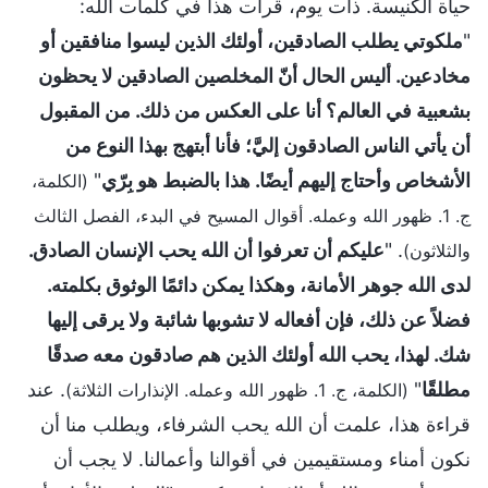
حياة الكنيسة. ذات يوم، قرأت هذا في كلمات الله:
"
ملكوتي يطلب الصادقين، أولئك الذين ليسوا منافقين أو
مخادعين. أليس الحال أنّ المخلصين الصادقين لا يحظون
بشعبية في العالم؟ أنا على العكس من ذلك. من المقبول
أن يأتي الناس الصادقون إليَّ؛ فأنا أبتهج بهذا النوع من
الأشخاص وأحتاج إليهم أيضًا. هذا بالضبط هو بِرّي
"
(الكلمة،
ج. 1. ظهور الله وعمله. أقوال المسيح في البدء، الفصل الثالث
. "
عليكم أن تعرفوا أن الله يحب الإنسان الصادق.
والثلاثون)
لدى الله جوهر الأمانة، وهكذا يمكن دائمًا الوثوق بكلمته.
فضلاً عن ذلك، فإن أفعاله لا تشوبها شائبة ولا يرقى إليها
شك. لهذا، يحب الله أولئك الذين هم صادقون معه صدقًا
مطلقًا
"
. عند
(الكلمة، ج. 1. ظهور الله وعمله. الإنذارات الثلاثة)
قراءة هذا، علمت أن الله يحب الشرفاء، ويطلب منا أن
نكون أمناء ومستقيمين في أقوالنا وأعمالنا. لا يجب أن