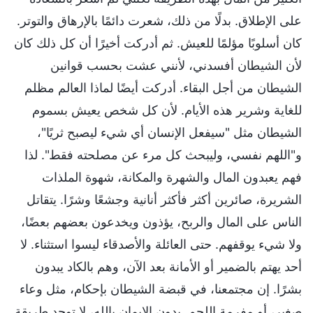
على الإطلاق. بدلًا من ذلك، شعرت دائمًا بالإرهاق والتوتر.
كان أسلوبًا مؤلمًا للعيش. ثم أدركت أخيرًا أن كل ذلك كان
لأن الشيطان أفسدني، لأنني عشت بحسب قوانين
الشيطان من أجل البقاء. أدركت أيضًا لماذا العالم مظلم
للغاية وشرير هذه الأيام. لأن كل شخص يعيش بسموم
الشيطان مثل "سيفعل الإنسان أي شيء ليصبح ثريًا"،
و"اللهم نفسي، وليبحث كل مرء عن مصلحته فقط". لذا
فهم يعبدون المال والشهرة والمكانة، شهوة الملذات
الشريرة، صائرين أكثر فأكثر أنانية وجشعًا وشرًا. يتقاتل
الناس على المال والربح، يؤذون ويخدعون بعضهم بعضًا،
ولا شيء يوقفهم. حتى العائلة والأصدقاء ليسوا استثناء. لا
أحد يهتم بالضمير أو الأمانة بعد الآن، وهم بالكاد يبدون
بشرًا. إن مجتمعنا، في قبضة الشيطان بإحكام، مثل وعاء
صغير، أو مفرمة اللحم. بدون الإيمان بالله، لا توجد طريقة