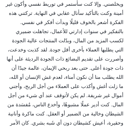
ويخلصني. وإلا كنت سأستمر في توريط نفسي وأكون غير
أمينة وكنت بالتأكيد سأنال عقابي في النهاية. تركتني هذه
الفكرة أشعر بالخوف قليلًا وبدأت أفكر في نفسي.
بالتفكير في سنوات إدارتي للأعمال، تجاهلت ضميري
لكسب المزيد من المال، وبدّلت المنتجات عالية الجودة
التي يطلبها العملاء بأخرى أقل جودة. لقد كذبت وخدعت،
وأصررت على تقديم البضائع ذات الجودة الرديئة على أنها
ذات جودة أعلى. حتى بعد ربحي الإيمان، عالمة جيدًا أن
الله يطلب منا أن نكون أمناء، لعدم غش الإنسان أو الله،
ما زلت أغش وأكذب على العملاء من أجل الربح، وأجني
أموال غير شريفة. لم يكن لأتوقف عند أي شيء من أجل
المال. كنت أدير عملًا مشبوهًا، وأخدع الناس، مُفسَدة من
الشيطان وخالية من الضمير أو العقل. كنت ماكرة وأنانية
وحقيرة، أعيش كشيطان دون أي شَبه بشري. كان الأمر