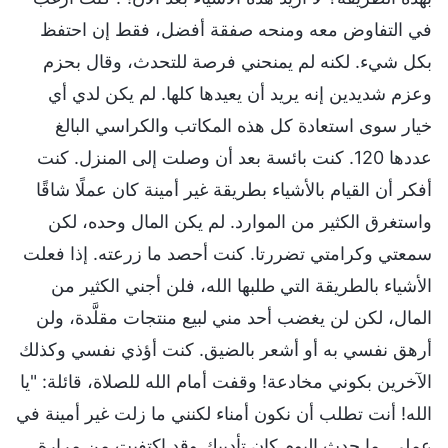
في التفاوض معه ومنحه صفقة أفضل، فقط إن احتفظ
بكل شيء. لكنه لم يمنحني فرصة للتحدث، وقال بحزم
وعزم شديدين إنه يريد أن يعيدها كلها. لم يكن لدي أي
خيار سوى استعادة كل هذه المكاتب والكراسي البالغ
عددها 120. كنت بائسة بعد أن وصلت إلى المنزل. كنت
أفكر أن القيام بالأشياء بطريقة غير أمينة كان عملًا شاقًا
واستغرق الكثير من الموارد. لم يكن المال وحده، لكن
سمعتي وكرامتي تضررتا. كنت أحصد ما زرعته. إذا فعلت
الأشياء بالطريقة التي طلبها الله، فلن أجني الكثير من
المال، لكن لن يغضب أحد مني لبيع منتجات مقلَّدة، ولن
أرهق نفسي به أو أشعر بالضيق. كنت أؤذي نفسي وكذلك
الآخرين بكوني مخادعة! وقفت أمام الله للصلاة، قائلة: "يا
الله! أنت تطلب أن نكون أمناء لكنني ما زلت غير أمينة في
عملي. ما حدث اليوم كان تأديبك وقد اكتفيت من مرارة