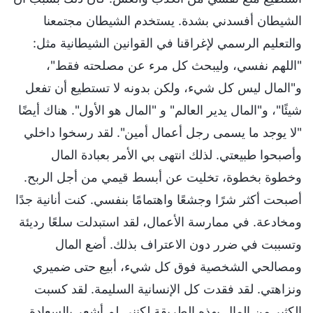
الشيطان أفسدني بشدة. يستخدم الشيطان مجتمعنا
والتعليم الرسمي لإغراقنا في القوانين الشيطانية مثل:
"اللهم نفسي، وليبحث كل مرء عن مصلحته فقط"،
و"المال ليس كل شيء، ولكن بدونه لا تستطيع أن تفعل
شيئًا"، و"المال يدير العالم" و "المال هو الأول". هناك أيضًا
"لا يوجد ما يسمى رجل أعمال أمين". لقد رسخوا داخلي
وأصبحوا طبيعتي. لذلك انتهى بي الأمر بعبادة المال
وخطوة بخطوة، تخليت عن أبسط قيمي من أجل الربح.
أصبحت أكثر شرًا وجشعًا واهتمامًا بنفسي. كنت أنانية جدًا
ومخادعة. في ممارسة الأعمال، لقد استبدلت سلعًا رديئة
وتسببت في ضرر دون الاعتراف بذلك. أضع المال
ومصالحي الشخصية فوق كل شيء، أبيع حتى ضميري
ونزاهتي. لقد فقدت كل الإنسانية السليمة. لقد كسبت
الكثير من المال بهذه الطريقة لكنني لم أشعر بالسعادة