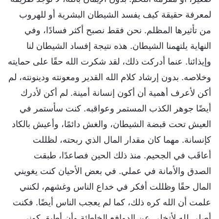
لمعرفة حقيقة كيف يفسد الشيطان البشرية أو للهروب
من تأثيرها المظلم. نحن فقط نصبح أكثر فسادًا، وفي
النهاية يلتهمنا الشيطان. هذه نتيجة إفساد الشيطان لنا
وإيذائنا. عنما أدركت ذلك، لقد شكرت الله حقًا على حمايته
وخلاصه. بدون إرشاد كلام الله القدير ومعونته ودينونته، لم
أكن لأعرف أهمية أن أكون إنسانة أمينة. لم أكن لأدرك
أيضًا جوهر الكذب المستمر وعواقبه. كنت سأستمر في
العيش تحت قبضة الشيطان، والغش دائمًا، وأعيش بالكاد
كإنسانة. مهما كان مقدار المال الذي ربحته، لظللت
أعاقَب في الجحيم. منذ ذلك الحين فصاعدًا، طبقت
الصدق والأمانة في عملي. في بعض الأحيان كنت يغويني
المال حقًا وظللت أفكر في خداع الناس وغشهم، لكنني
علمت أن الله كره ذلك، كما لم يعجب الناس أيضًا. فكنت
أصلي لله لأتخلى عن الدوافع الخاطئة وأن أطبق كوني