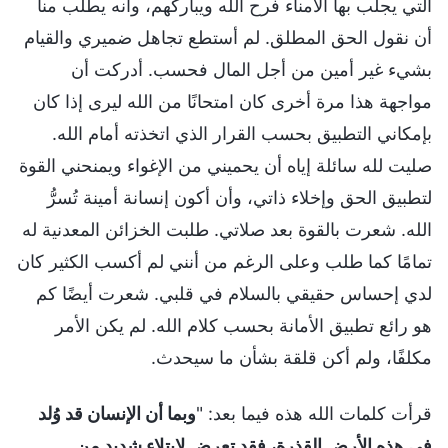
التي يجلب بها الأمناء فرح الله ويباركهم، وأنه يطلب منا
أن نقول الحق المطلق. لم أستطع تجاهل ضميري والقيام
بشيء غير أمين من أجل المال فحسب. أدركت أن
مواجهة هذا مرة أخرى كان امتحانًا من الله ليرى إذا كان
بإمكاني التطبيق بحسب القرار الذي اتخذته أمام الله.
صليت لله سائلة إياه أن يحميني من الإغواء ويمنحني القوة
لتطبيق الحق وإخلاء ذاتي، وأن أكون إنسانة أمينة تُسرُّ
الله. شعرت بالقوة بعد صلاتي. طلبت الخزائن المعدنية له
تمامًا كما طلب وعلى الرغم من أنني لم أكسب الكثير كان
لدي إحساس حقيقي بالسلام في قلبي. شعرت أيضًا كم
هو رائع تطبيق الأمانة بحسب كلام الله. لم يكن الأمر
مكلفًا، ولم أكن قلقة بشأن ما سيحدث.
قرأت كلمات الله هذه فيما بعد: "
وبما أن الإنسان قد وُلد
في هذه الأرض القذرة، فقد تعرض لابتلاء شديد من