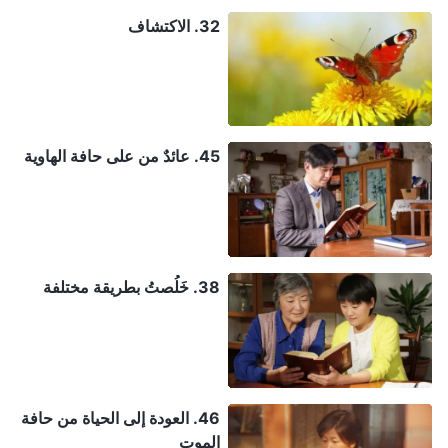
32. الاكتشاف
45. عائدٌ من على حافة الهاوية
38. خَلُصتُ بطريقة مختلفة
46. العودة إلى الحياة من حافة
الموت