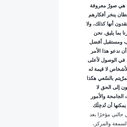
عة هي صورٌ معروفة
طان ينخر أفكارهم
دون أنها كذلك، ولا
نا بما يليق. نحن
صب ومستقبل أفضل
أن ندعو هذا الأمر
ص في الوصول لأعلى
لأشخاص لا قيمة له
مرّيتم بالسّعي هكذا
ون إلى الحق لا
ت الجامحة والأمور
كنها أن تُدخِلَك
حالتي مؤخرًا بعد
السمعة والمركز،