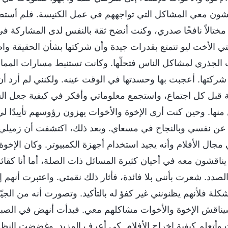
اقشون معي المشاكل التي تواجههم في عمل الكنيسة. فلم أس
ختالاً نافخًا صدري، وكنت أنضح ثقة بالنفس لدى المشاركة في
 الأخت ليو تتمتع بقدرات جيدة وأن شركتها بشأن الحقيقة واضح
الجذري لمشاكل الناس فتحلّها. وكانت تستنبط مسارات المما
ى شركتها. أعجبت بها وحسدتها في الوقت عينه. ولكنني لم أرد 
 قبل كل اجتماع، واستجمع معلوماتي وأفكر في كيفية جعل الش
 منها. وحين كنت أرى الإخوة والأخوات يهزون رؤوسهم تأييدًا 
عن نفسي وبالنجاح في مسعاي. وبعد ذلك، اكتشفت أن زميلي ال
ل الأفلام وأنه يجيد استخدام أجهزة الكمبيوتر. وكان الإخوة
يناقشون معه في أحيان كثيرة المسائل ذات الصلة، أما أنا كقا
دد. شعرت بأنني بلا فائدة، فأثار ذلك نقمتي. واعتبرت أنهم إذ
لة فلأنهم يظنونني غير كفؤ له بالتأكيد. وتصورت أنه من الجيّد
 سيناقش الإخوة والأخوات مشاكلهم معي. فبدأت أنهض في الصبا
 وأتعلم كيفية إخراج الأفلام. كي أعرف المزيد. وغضضت النظر