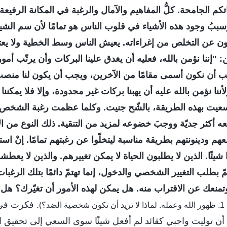
كم الجامحة. كلُّ المفاهيم والآمال والرغبة في المكانة الرفي
بُ وجود هذه الأشياء في قلوب الناس هو تمامًا لأن سم الشي
جزون عن التخلص من إغراءاته. يعيش الناس وسط الخطية ولا يعتق
: "إننا نؤمن بالله، فعليه أن يغدق علينا البركات وأن يرتّب أمور
جب أن نكون أسمى مقامًا من الآخرين، ويجب أن يكون لنا من
 نؤمن بالله عليه أن يهبنا بركات غير محدودة، وإلا فلا يمكننا 
كلما سعيت بهذه الطريقة، بالشّح جنيت. وكلما عظمت رغبة الشخ
عه أكثر جديّة ووجبَ خضوعه لمزيد من التنقية. ذلك النوع من ا
عهم ودينونتهم بطريقة مناسبة ليتخلّوا عن رغبتهم تمامًا. إنْ است
 شيئًا. الذين لا يطلبون الحياة لا يمكن تغييرهم. والذين لا يعطش
ّ بطلب التغيير الشخصي والدخول، إنما تهتمّ دائمًا بتلك الرغبا
وتمنعك عن الاقتراب منه. هل يمكن لهذه الأمور أن تغيّرك؟ هل يم
. فكرت في 
ضد؟)
ذ أن توليت واجبي كقائد لم أفعل شيئًا سوى السعي إلى تحقيق 