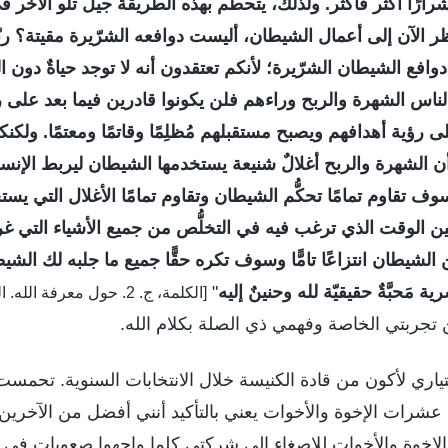
رًا أكثر فأكثر. ولذلك، يتحطَّم بهذه الطريقة جيلٌ تلو الآخر 
ظر الآن إلى أعمال الشيطان، أليست دوافعه الشرّيرة مقيتة؟ ربّم
دوافع الشيطان الشرّيرة؛ لأنكم تعتقدون أنه لا توجد حياةٌ دون ا
الناس الشهرة والربح وراءهم فلن يكونوا قادرين فيما بعد على 
ى رؤية أهدافهم ويصبح مستقبلهم مُظلِمًا وقاتمًا ومعتمًا. ول
ا أن الشهرة والربح أغلالٌ شنيعة يستخدمها الشيطان ليربط الإنس
سوف تقاوم تمامًا تحكُّم الشيطان وتقاوم تمامًا الأغلال التي ي
ين الوقت الذي ترغب فيه في التخلُّص من جميع الأشياء التي 
يطان انتزاعًا تامًّا وسوف تكره حقًّا جميع ما جلبه لك الشي
َحبَّةٌ حقيقيّة لله وحنينٌ إليه
"
[الكلمة، ج. 2. حول معرفة الله. الله ذاته، الفريد (6)]
 تجربتي الخاصة وفهمي ذي الصلة بكلام الله.
201، تم اختياري لأكون من قادة الكنيسة خلال الانتخابات السنوية. تحم
 عشرات الإخوة والأخوات يعني بالتأكيد أنني أفضل من الآخرين.
لإخوة والأخوات للإصغاء إلى شركتي كلما واجهوا صعوبات في ا