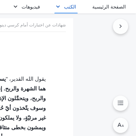
الصفحة الرئيسية
الكتب
فيديوهات
شهادات عن اختبارات أمام كرسي دينونة
يقول الله القدير، "
يست
هما الشهرة والربح. 
والربح، ويتحمَّلون ال
وسوف يتّخذون أيّ حُك
غير مرئيّةٍ، ولا يملك
ويمشون بخطى متثاقلة 