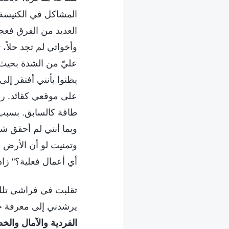
المشاكل في الكنيسة 
العديد من الفرق فع
وأخواتي لم تجد حلاً،
عليّ من الشدة بحيث 
يظنوا بأنني أفتقر إل
على موقعي كقائد. را
طاقة كالسابق. بسبب 
وبما أنني لم أحقق ش
وتمنيت لو أن الأرض اب
أي أعمال فعلية؟" زاد
تقلبت في فراشي تلك ا
يرشدني إلى معرفة حقي
الفردية والآمال والخ