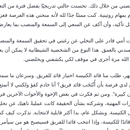
صني من خلال ذلك. تحسنت حالتي تدريجيًا بفضل فترة من التعب
م بمهام روتينية. كنت ممتنًا جدًا لله لأنه منحني هذه الفرصة 
 تأكيد، وأن أكف عن السعي إلى السمعة والمنصب بما يعارض 
نت أنني قادر على التخلي عن رغبتي في تحقيق السمعة والم
دني بالعمق. هذا النوع من الشخصية الشيطانية لا يمكن أن يع
ي الله مرة أخرى في موقف لكي يكشفني ويخلصني.
هر، طلب منا قائد الكنيسة اختيار قائد للفريق. وسرعان ما س
دي فرصة بأن أُنْتَخَب قائد فريق؟ أنا خادم كفؤ ولكنني لا أتمتع
 كبيرة". ومن ثم فكرت في بعض الإخوة والأخوات الآخرين في ا
ارات المهنية، وشركته بشأن الحقيقة كانت عمليةً ناهيك عن تحل
الكنيسة. وبشكل عام، بدا أكثر قابلية لانتخابه. تذكرت كيف ك
ائدًا للكنيسة، وإذا انتخب قائدا للفريق فسيصبح هو من سيأمر