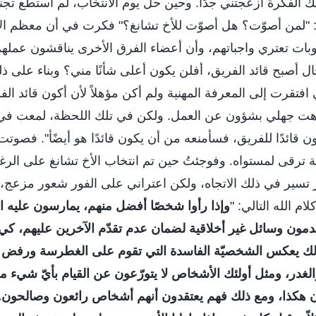
تلك الفكرة أزعجتني جدًا. وحين حلّ يوم الانتخاب، لم أستطع تجن
: "لمن أصوّت؟ هل أصوّت للأخ تشانغ؟" فكرت في أن معظم الإ
ات تعتري واجباتهم، وأن أعضاء الفرق الأخرى يناقشون عمله
ل أصبح قائد الفريق، أفلن يكون أعلى شأنًا مني؟ وبناء على ذلك
افتقرت إلى المعرفة المهنية ولم أكن مؤهلاً لأن أكون قائد ا
كرهت جهلي بشؤون عن العمل. ولكن في تلك اللحظة، لمعت في
ن قائدًا للفريق، فسأمنعه من أن يكون قائدًا هو أيضًأ". فصوتت
ة ترقى لمستواه. وفوجئتُ حين تم انتخاب الأخ تشانغ على الرغ
ر تسير في ذلك الاتجاه، ولكن اعتراني على الفور شعور مزعج،
ام الله التالي: "
وإذا رأوا شخصًا أفضل منهم، يمارسون عليه ا
مون وسائل غير أخلاقية لضمان عدم تقدّم الآخرين عليهم، كي 
لك يعكس الشخصيّة الفاسدة التي تقوم على الغطرسة ورفض ال
لغدر، ومثل أولئك الأشخاص لا يتورّعون عن القيام بأيّ شيء 
ن هكذا، ومع ذلك فهم يعتقدون أنهم أشخاص رائعون وصالحون. ل