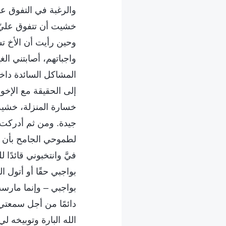
والرغبة في التفوق ع
خشيت أن تتفوق عليّ
وحين رأيت أن الأخ تش
واجباتهم، أصابتني ال
المشاكل السائدة داخ
إلى الحقيقة مع الإخ
خسارة المنزلة، خشية
جيدة. ومن ثم أدركت أخ
لطموحي الجامح بأن أ
فيَّ وانتخبوني قائدًا
بواجبي حقًا أو أتول ا
بواجبي – وإنما مارس
دائمًا من أجل سمعتي 
الله البارة وتوبيخه ل