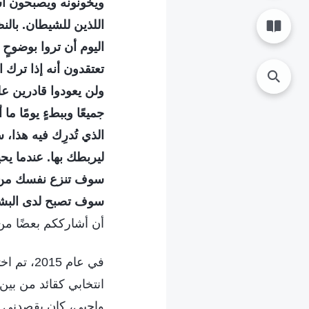
ويخونونه ويصبحون أشرا
اللذين للشيطان. بالن
اليوم أن تروا بوضوحٍ 
تعتقدون أنه إذا ترك 
ولن يعودوا قادرين عل
جميعًا وببطءٍ يومًا م
الذي تُدرِك فيه هذا، 
ليربطك بها. عندما يح
سوف تنزع نفسك من الش
سوف تصبح لدى البشرية م
أن أشارككم بعضًا من
في عام 5
انتخابي كقائد من بين
واجبي، كان يقصدني ا