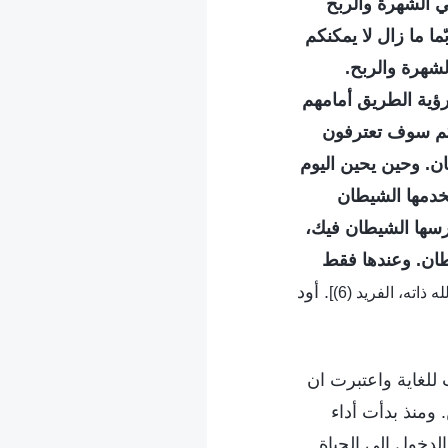
في الشهرة والربح
ا ما زال لا يمكنكم
لشهرة والربح.
رؤية الطريق أمامهم
كنكم سوف تعترفون
ان. وحين يحين اليوم
ستخدمها الشيطان
غرسها الشيطان فيك،
طان. وعندها فقط
. أود
ست للغاية واعتبرت ان
 ومنذ بدأت أداء
لدخول إلى الحياة