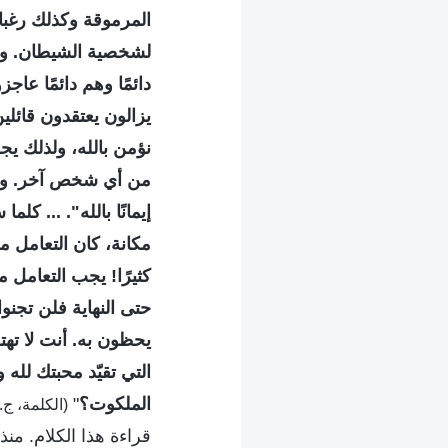
المرموقة وكذلك رغبات
لشخصية الشيطان. وسب
دائمًا وهم دائمًا عا
يزالون يعتقدون قائلين
نؤمن بالله، ولذلك ي
من أي شخص آخر. ولأننا
إيمانًا بالله". ... 
مكانة، كان التعامل م
كثيرًا! يجب التعامل م
حتى النهاية فلن تجنوا
يحظون به. أنت لا تهتم
التي تقيّد محبتك لله 
الملكوت؟
"
(الكلمة، ج. 1. ظهور الله وعمله. لماذا لا تريد أن تكون شخصية ال
قراءة هذا الكلام. من