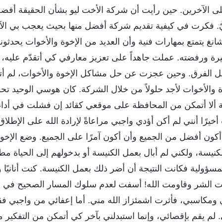
لى الآخرين. حين رأيت أن شركة الأخت ليو بشأن الحقيقة أف
. فكرت في كيفية تقديم شركة أفضل منها بحيث يعجب بي الآ
انغ يتمتع بمهارات فنية وأن العديد من الإخوة والأخوات يحدث
غيرة ورفضته. عملت جاهداً على تعزيز معارفي كي أتقدّم عليه،
ل الفرق. وحين عجزت عن حل مشاكل الإخوة والأخوات، لم أتك
وة والأخوات لأجد حلولاً من خلال الشركة. كان هوسي الوحيد 
 ألا أتمكن من المحافظة على موقعي كقائد إن فشلت في أدا
يرًا أنني لم أكن أؤدي واجبي مراعاةً لإرادة الله على الإطلاق، 
كون أفضل من الجميع وأن أكون آمرًا على الجميع. وضع الإخوة
 للكنيسة، ولكني لم أبال بعمل الكنيسة أو بدخولهم إلى الحياة مط
لمسؤولية فكانت النتيجة أن أضر ذلك بعمل الكنيسة. كنت أنانيًا وك
ت الشر وقاومت الله! أسفت لعدم سلوك المسار الصحيح في إ
ومكاسبي، فأثرت اشمئزاز الله مني. أما إعفائي من واجبي فقد 
ي. لم يقم بإقصائي، وإنما استبدلني بآخر كي أتمكن من التفكير م