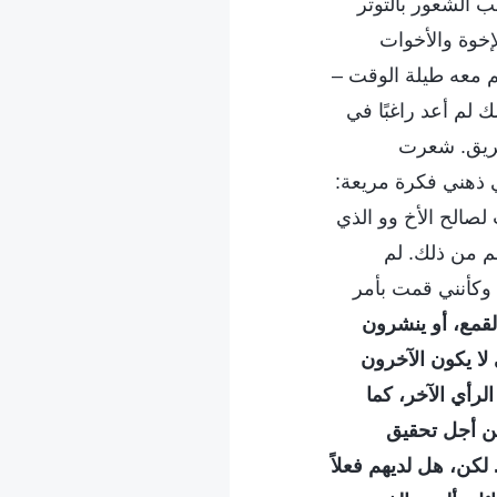
ب الشعور بالتوتر
خوة والأخوات
م معه طيلة الوقت –
 لم أعد راغبًا في
لفريق. شعرت
 ذهني فكرة مريعة:
 لصالح الأخ وو الذي
م من ذلك. لم
 وكأنني قمت بأمر
لقمع، أو ينشرون
لا يكون الآخرون
رأي الآخر، كما
من أجل تحقيق
كن، هل لديهم فعلاً