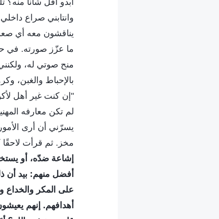
أبدو أقل شأنًا منه؟ 
وانتابني صراع داخلي
يناقشون معه أي صعوب
ما عزّز صورته. في حا
منح صوتي له، ولكنني 
بالإحباط والغبن، و
"إن كنت غير أهل لأكو
لم تكن معارفه المهني
يسرّني أن أرى الأمو
مخز. ثم قرأت لاحقًا كل
إشاعة ضدّه، أو يستخد
أفضل منهم: بيد أن ذ
على المكر والخداع وا
أهدافهم. إنهم يعيشو