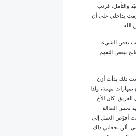
ّد والتأمل، فرتب
فعزمت بداخلي على أن
الله.
نصب بعض الشيء،
الج ببعض التفهم
معت ذلك بدأت أزن
 بمهارات مهنية، ولذا
لفريق. كان الأخ
يه بحس العدالة
نت أفوّض العمل إلى
ني. ألن يجعلني ذلك