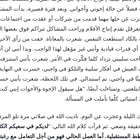
فضلاً عن حالة إخوتي وأخواتي. وبعد فترة قصيرة، بدأت الم
جزت عن حلها مهما قدمت من شركات أو عقدت من اجتماعات. 
 تعرقل تقدم إنتاج الأفلام وراحت المشاكل تتراكم فوق بعضها 
بالكاد استطعت التنفس. شعرت بالمعاناة. خفت من رأي الآخر
ى أي قدرات قيادية وأنني غير مؤهل لهذا الواجب. وبدا أنني لن
حت سلبيتي تزداد كلما فكّرت في الأمر. شعرت بأنني استنزفت
العيش في أفكار سلبية والتلكؤ في واجبي، خسرت في النهاية
يئًا في واجبي، تم استبدالي. في تلك اللحظة، شعرت بأنني خ
تلعتني. وتساءلت أيضًا، "هل سيقول الإخوة والأخوات إنني كنت قائ
 استيائي كلّما تأملت في المسألة.
لليلة وعجزت عن النوم. ناديت الله في صلاتي مرة تلو المرة، س
قة وضعي. ثم قرأت كلام الله التالي: "
لديكم في سعيكم الكثي
طط المستقبلية. أما العمل الحالي فهو من أجل التعامل مع رغبت