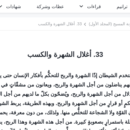
ترانيم
قراءات
عظات وشركة
شهادات
 المسيح (المجلد الأول)
33. أغلال الشهرة والكسب
33. أغلال الشهرة والكسب
خدم الشيطان إذًا الشهرة والربح للتحكُّم بأفكار الإنسان حتى يصب
إنهم يناضلون من أجل الشهرة والربح، ويعانون من مشقّاتٍ في
إذلال من أجل الشهرة والربح، ويُضحّون بكلّ ما لديهم من أجل ا
مٍ أو قرارٍ من أجل الشهرة والربح. وبهذه الطريقة، يربط الشيط
ون القوّة ولا الشجاعة للتخلُّص منها. ولذلك، من دون معرفة، يح
باستمرارٍ بصعوبةٍ كبيرة. من أجل هذه الشهرة وهذا الربح، يح