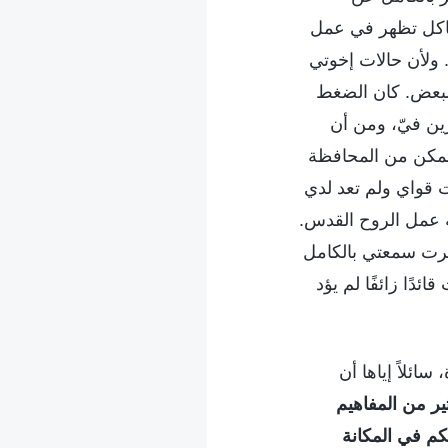
شاكل تظهر في عمل
ولأن حالات إخوتي
البعض. كان الضغط
ين فيّ، ومن أن
 أتمكن من المحافظة
 قواي ولم تعد لدي
 عمل الروح القدس.
سرت سمعتي بالكامل
دًا زائفًا لم يؤد
ائلاً إياها أن
ر من المفاهيم
كم في المكانة