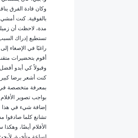
وكان قادة الفرق ين
بالفوقية. كنت أمشي م
مدة، لاحظت أن زميلتي
تستطيع إدراك السبب 
راغبًا في الإصغاء إل
أقوم بتحضيرات متقنة
وقبولاً كي أبدو أفضل
كنت أشعر برضا كبير 
بمعرفة متخصصة في مجا
بواجب تصوير الأفلام 
إضافة شيء في هذا الص
تشانغ كلما صادفوا مشك
الأفلام أيضًا، وهكذا
لساعة متأخرة، لأبحث