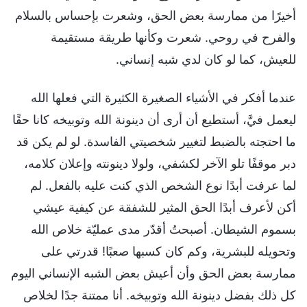
أخيرًا من ممارسة بعض الحق، وشعرت بإحساس بالسلام
والفرح في روحي. شعرت وكأنها طريقة مستقيمة
للعيش، كما لو كان لدي شبه إنساني.
عندما أفكر في الأشياء الصغيرة الكثيرة التي فعلها الله
ليعمل فيَّ، أستطيع أن أرى أن دينونة الله وتوبيخه كانا حقًا
ما احتجته بالضبط لتغيير شخصيتي الفاسدة. لو لم يكن قد
دبر موقفًا تلو الآخر لكشفي، ولولا دينونته وإعلان كلامه،
لما عرفت أبدًا نوع الشخص الذي كنت عليه بالفعل. لم
أكن لأعرف أبدًا الحق المثير للشفقة عن كيفية عيشي
بسموم الشيطان. أصبحتُ أقدّر مدى عمليّة خلاص الله
وتحويله للبشرية، وكم كان كسبها صعبًا! قدرتي على
ممارسة بعض الحق وأن أعيش بعض الشبه الإنساني اليوم
كل ذلك بفضل دينونة الله وتوبيخه. أنا ممتنة جدًا لخلاص