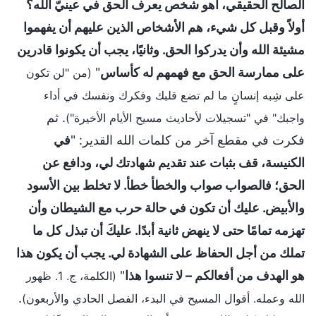
الصالح الحقيقي، أهو شخص يعرف الحق في عينيّ الله؟
أولاً وقبل كل شيء، هم الأشخاص الذين عليهم أن يفهموا
مشيئة الله وأن يدركوا الحق. وثانيًا، يجب أن يكونوا قادرين
على ممارسة الحق مع فهمهم له كأساس
"
(من "لن تكون
على شِبه إنسانٍ ما لم تضع قلبك وفكرك ونفسك في أداء
. ثم
واجبك" في "تسجيلات لأحاديث مسيح الأيام الأخيرة")
فكرت في مقطع آخر من كلمات الله القدير: "
في
الكنيسة، قف بثبات عند تقديم شهادتك لي، ودافع عن
الحق؛ فالصواب صواب والخطأ خطأ. لا تخلط بين الأسود
والأبيض. عليك أن تكون في حالة حرب مع الشيطان وأن
تهزمه تمامًا حتى لا ينهض ثانية أبدًا. عليكَ أن تبذل كل ما
تملك من أجل الحفاظ على الشهادة لي. يجب أن يكون هذا
هو الهدف من أفعالكم – لا تنسوا هذا
"
(الكلمة، ج. 1. ظهور
.
الله وعمله. أقوال المسيح في البدء، الفصل الحادي والأربعون)