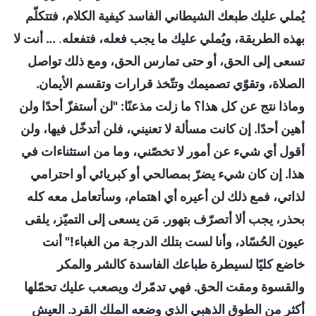
يُملي عليك طبعك الشيطاني الفاسد كيفية الكلام، فتتكلّم
بهذه الطريقة، ويُملي عليك ما يجب فعله، فتفعله
.
... أنت لا
تسعى إلى الحق، أو حتى تمارس الحق، ومع ذلك تواصل
الصلاة، وتقوّي تصميمك وتتّخذ قرارات وتقسم الأيمان.
وماذا نتج عن كل هذا؟ ما زلت مذعنًا: "لن أستفزّ أحدًا ولن
أهين أحدًا. إن كانت مسألة لا تعنيني، فلن أتدخّل فيها، ولن
أقول أي شيء عن أمور لا تخصّني، وما من استثناءات في
هذا. إن كان شيء يضرّ بمصالحي أو كبريائي أو احترامي
لذاتي، فمع ذلك لن أعيره أي اهتمام، وسأتعامل معه كله
بحذر، يجب ألا أتصرّف بتهور. مَن يسعى إلى التميّز، يلقى
عيون الحُسّاد، وأنا لست بتلك الدرجة من الغباء!" أنت
خاضع كليًا لسيطرة طباعك الفاسدة كالشر والمكر
والقسوة ومقت الحق. فهي تدمّرك ويصعب عليك تحمّلها
أكثر من الطوق الذهبي الذي وضعه الملك القرد. العيش