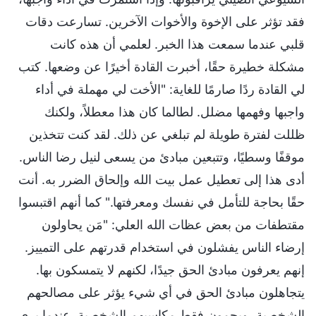
فقد تؤثر على الإخوة والأخوات الآخرين. تسارعت دقات
قلبي عندما سمعت هذا الخبر. لعلمي أن هذه كانت
مشكلة خطيرة حقًا، أخبرت القادة أخيرًا عن وضعها. كتب
لي القادة ردًا صارمًا للغاية: "الأخت لي مهملة في أداء
واجبها وفهمها مضلل. لطالما كان هذا معطلاً، ولكنك
ظللت لفترة طويلة لم تبلغي عن ذلك. لقد كنت تتخذين
موقفًا وسطيًا، وتتبعين مبادئ من يسعى لنيل رضا الناس.
أدى هذا إلى تعطيل عمل بيت الله وإلحاق الضرر به. أنت
حقًا بحاجة للتأمل في نفسك ومعرفتها." كما أنهم اقتبسوا
مقتطفات من بعض عظات الله العلي: "مَن يحاولون
إرضاء الناس يفشلون في استخدام قدرتهم على التمييز.
إنهم يعرفون مبادئ الحق جيدًا، لكنهم لا يتمسكون بها.
يتجاهلون مبادئ الحق في أي شيء يؤثر على مصالحهم
الشخصية، ويحمون فقط مكاسبهم الشخصية. عندما يرى