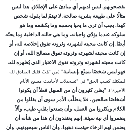
يفضحونهم. ليس لديهم أي مبادئ على الإطلاق. هذا ليس
مثالًا على طبيعة بشرية صالحة. لا تهتمّ لما يقوله شخص
كهذا. يجب أن ترى ما يحيا بحسبه وما يكشفه وما هو
سلوكه عندما يؤدّي واجباته، وما هي حالته الداخلية وما يحبّه
أيضًا. إن كانت محبته لشهرته وثروته تفوق إخلاصه لله، أو
إن كانت محبته لشهرته وثروته تفوق مصالح الله، أو إن
كانت محبته لشهرته وثروته تفوق الاعتبار الذي يُظهره لله،
فهو ليس شخصًا يتمتّع بإنسانية
"
(من "هَبْ قلبك الصادق لله
ليمكنك كسب الحق" في "تسجيلات لأحاديث مسيح الأيام
. "
يظن كثيرون أن من السهل فعلاً أن يكونوا
الأخيرة")
أشخاصًا صالحين، فلا يتطلَّب الأمر سوى أن يقللوا من
الكلام ويكثروا من العمل، وأن يتمتعوا بقلبٍ طيب، وألاّ
يضمروا أي نية سيئة. إنهم يعتقدون أن هذا من شأنه أن
يضمن لهم الرخاء حيثمت ذهبوا، وأن الناس سيحبونهم، وأن