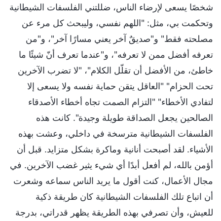
شخصًا يسعى لإرضاء الناس، ضللتني الفلسفات الشيطانية
وتحكمت بي، مثل: "اللهم نفسي، وليبحث كل مرء عن
مصلحته فقط" و"صديقٌ آخر يعني مسارًا آخر"، و"من
تعرفه أفضل ممن لا تعرفه"، و"عندما تعرف أنّ شيئًا ما
خاطئ، من الأفضل أن تقلّل الكلام"، "لا تضرب الآخرين
تحت الحزام" "العاقل يتقن حماية نفسه ولا يسعى إلا
لتفادي الأخطاء" "التزام الصمت تجاه أخطاء الأصدقاء
الصالحين يجعل الصداقة طويلة وجيدة". كانت هذه
الفلسفات الشيطانية مترسخة في داخلي، وعشت بهذه
الأشياء. لقد أصبحت أنانية وماكرة بشكل متزايد. قبل أن
أؤمن بالله، لم أفعل أبدًا أي شيء يثير غضب الآخرين. في
مجال الأعمال، كنت أقول ما يريد الناس سماعه وشعرت
أن اتباع تلك الفلسفات الشيطانية كان طريقة ذكية
للعيش، وأن تصرفي بهذه الطريقة يظهر قدراتي، بدرجة