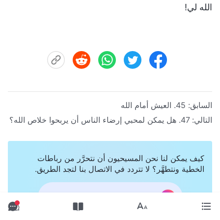
الله لي!
السابق:
45. العيش أمام الله
التالي:
47. هل يمكن لمحبي إرضاء الناس أن يربحوا خلاص الله؟
كيف يمكن لنا نحن المسيحيون أن نتحرَّر من رباطات
الخطية ونتطهَّر؟ لا تتردد في الاتصال بنا لتجد الطريق.
تواصل معنا عبر Messenger