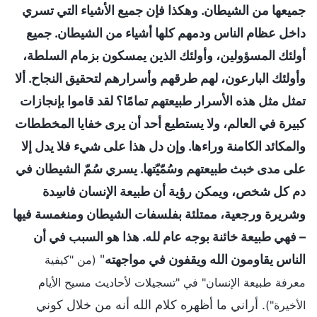
جميعها من الشيطان. وهكذا فإن جميع الأشياء التي تسري
داخل عظام الناس ودمهم كلها أشياء من الشيطان. جميع
أولئك المسؤولين، وأولئك الذين يمسكون بزمام السلطة،
وأولئك البارعون، لهم طرقهم وأسرارهم لتحقيق النجاح. ألا
تمثل مثل هذه الأسرار طبيعتهم تمامًا؟ لقد قاموا بإنجازات
كبيرة في العالم، ولا يستطيع أحد أن يرى خفايا المخططات
والمكائد الكامنة وراءها. وإن دل هذا على شيء فلا يدل إلا
على مدى خبث طبيعتهم وسُمّيّتها. يسري سُمّ الشيطان في
دم كل شخص، ويمكن رؤية أن طبيعة الإنسان فاسِدة
وشريرة ورجعية، ممتلئة بفلسفات الشيطان ومنغمسة فيها
– فهي طبيعة خائنة بوجه عام لله. هذا هو السبب في أن
الناس يقاومون الله ويقفون في مواجهته
"
(من "كيفية
معرفة طبيعة الإنسان" في "تسجيلات لأحاديث مسيح الأيام
. أراني ما أظهره كلام الله أنه من خلال كوني
الأخيرة")