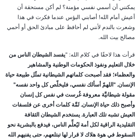
يمكنني أن أسمي نفسي مؤمنة؟ لم أكن مستحقة أن
أعيش أمام الله! أصابني البؤس عندما فكرت في هذا
وشعرت بالندم لأنني لم أحافظ على مبادئ الحق أو أحمي
مصالح بيت الله.
قرأت هذا لاحقًا في كلام الله: "
يفسد الشيطان الناس من
خلال التعليم ونفوذ الحكومات الوطنية والمشاهير
والعظماء؛ فقد أصبحت كلماتهم الشيطانية تمثّل طبيعة حياة
الإنسان. "اللهمّ أسألك نفسي، فليخلّص كل واحد نفسه"
مقولة شيطانيَّة معروفة غُرست في نفس كل إنسان
وأصبح ذلك حياة الإنسان. ثَمَّة كلمات أخرى عن فلسفات
العيش تشبه تلك العبارة. يستخدم الشيطان الثقافة
التقليدية الراقية لكل أمة ليُعلِّم الناس، فيدفع بالبشرية نحو
السقوط في هوة هلاك لا قرار لها تبتلعهم، حتى يفنيهم الله