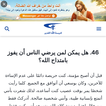
46. هل يمكن لمن يرضي الناس أن يفوز بامتداح الله؟
46. هل يمكن لمن يرضي الناس أن يفوز
بامتداح الله؟
قبل أن أصبح مؤمنة، كنت حريصة دائمًا على عدم الإساءة
للآخرين، وكان بوسعي أن أتوافق مع الجميع. كلما رأيت
شخصًا يمر بوقت عصيب كنت أساعده، لذلك شعرت بأنني
أتمتع بإنسانية طيبة، وأنني شخصية صالحة. أدركتُ فقط
من خلال اختبار دينونة كلام الله وتوبيخه أنني كنت فقط