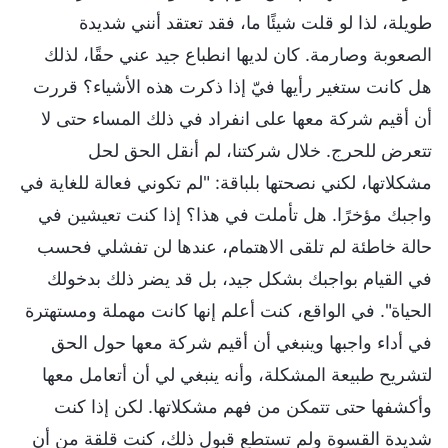
طويلة، لذا لو قلت شيئًا ما، فقد تعتقد أنني شديدة
الصعوبة وصارمة. كان لديها انطباع جيد عني حقًا، لذلك
هل كانت ستغير رأيها فيّ إذا ذكرت هذه الأشياء؟ قررت
أن أقيم شركة معها على انفراد في ذلك المساء حتى لا
تتعرض للحرج. خلال شركتنا، لم أنقل الحق لحل
مشكلاتها، لكني نصحتها بلباقة: "لم تكوني فعالة للغاية في
واجبك مؤخرًا. هل تأملت في هذا؟ إذا كنت تعيشين في
حالة خاطئة لم تلقى الاهتمام، عندها لن تفشلي فحسب
في القيام بواجبك بشكل جيد، بل قد يضر ذلك بدخولك
الحياة". في الواقع، كنت أعلم إنها كانت مهملة ومستهترة
في أداء واجبها وينبغي أن أقيم شركة معها حول الحق
لتشريح طبيعة المشكلة، وأنه ينبغي لي أن أتعامل معها
وأكشفها حتى تتمكن من فهم مشكلاتها. لكن إذا كنت
شديدة القسوة ولم تستطع قبول ذلك، كنت قلقة من أن