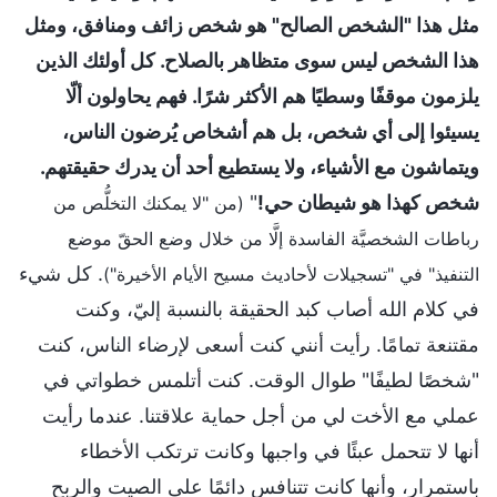
مثل هذا "الشخص الصالح" هو شخص زائف ومنافق، ومثل
هذا الشخص ليس سوى متظاهر بالصلاح. كل أولئك الذين
يلزمون موقفًا وسطيًا هم الأكثر شرًا. فهم يحاولون ألّا
يسيئوا إلى أي شخص، بل هم أشخاص يُرضون الناس،
ويتماشون مع الأشياء، ولا يستطيع أحد أن يدرك حقيقتهم.
شخص كهذا هو شيطان حي!
"
(من "لا يمكنك التخلُّص من
رباطات الشخصيَّة الفاسدة إلَّا من خلال وضع الحقّ موضع
. كل شيء
التنفيذ" في "تسجيلات لأحاديث مسيح الأيام الأخيرة")
في كلام الله أصاب كبد الحقيقة بالنسبة إليّ، وكنت
مقتنعة تمامًا. رأيت أنني كنت أسعى لإرضاء الناس، كنت
"شخصًا لطيفًا" طوال الوقت. كنت أتلمس خطواتي في
عملي مع الأخت لي من أجل حماية علاقتنا. عندما رأيت
أنها لا تتحمل عبئًا في واجبها وكانت ترتكب الأخطاء
باستمرار، وأنها كانت تتنافس دائمًا على الصيت والربح