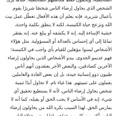
الشخص الذي يحاول إرضاء الناس شخصًا شريرًا يقوم
بأعمال شريرة، فإنه يعلم أن هذه الأفعال تعطّل عمل بيت
الله وتزعج حياة الكنيسة، لكنه لا ينطق بكلمة واحدة،
خشية الإساءة إليه. إنه لا يكشفه أو يبلغ عنه. إنه يفتقر
تمامًا إلى أي إحساس بالعدالة أو المسؤولية. مثل هؤلاء
الأشخاص ليسوا مؤهلين للقيام بأي واجب في الكنيسة؛
فهم عديمو الجدوى. يبدو الأشخاص الذين يحاولون إرضاء
الآخرين كصادقين، والبعض الآخر يعتقدون أنهم أناس
طيبون ذوو إنسانية جيدة، بل إن بعض القادة والعاملين
يعملون على تنميتهم. هذا غباء تام. لا تحاول أبدًا تنمية
شخص يحاول إرضاء الناس، لأنه لا يستطيع تحقيق أي
شيء. إنه في الأساس لا يحب الحق أو يقبله، كما أنه لا
يمارس الحق. لهذا السبب يكره الله من يحاولون إرضاء
الناس أكثر من كل من عداهم. إذا لم يتب هؤلاء الناس