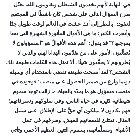
في النهاية لأنهم يخدمون الشيطان ويقاومون الله. تخيّل
طرح السؤال التالي على شخص كان ناشطًا في المجتمع
لعقود: "بالنظر إلى أنك عشت في العالم لوقت طويل جدًا
وأنجزت الكثير؛ ما هي الأقوال المأثورة الشهيرة التي تحيا
بموجبها؟" قد يقول: "أهم هذه الأقوالّ هو "المسؤولون لا
يُصعِّبون الأمور على من يقدّمون الهدايا لهم، والذين لا
يُطرونهم لا يحقّقون شيئًا". ألا تمثل هذه الكلمات طبيعة ذلك
الشخص؟ لقد أصبحت طبيعته تقضي باستخدام أي وسيلة
دونما وازع من ضمير للحصول على منصب؛ فوجوده في
منصب مسؤول هو ما يمدّه بالحياة. ما زالت توجد سموم
شيطانية كثيرة في حياة الناس، وفي سلوكهم وتصرفاتهم؛
فهم يكادون لا يملكون أي حقٍّ على الإطلاق. على سبيل
المثال، تمتلئ فلسفاتهم للعيش، وطرقهم في عمل
الأشياء، ومسلَّماتهم، بسموم التنين العظيم الأحمر، وتأتي