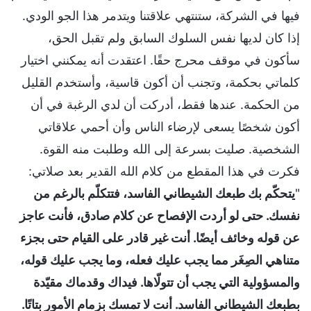
فيها في الشركة، ستنتهي علاقتنا ويتدمر هذا الجو الودي.
إذا كان لديها نفس السلوك السابق ولم تقبل الحق،
سأكون في موقف محرج حقًا. اعتقدت أنه يمكنني اختيار
كلماتي بحكمة، وتجنب أن أكون قاسية، وأستخدم القليل
من الحكمة. عندها فقط، أدركت أن لدي الرغبة في أن
أكون شخصًا يسعى لإرضاء الناس وأن أحمي علاقاتي
الشخصية. صليت بسرعة إلى الله وطلبت منه القوة.
فكرت في هذا المقطع من كلام الله القدير بعد صلاتي:
"
يتحكّم بك طبعك الشيطاني الفاسد، فتتكلّم بالرغم من
نفسك. حتى لو أردت الإفصاح عن كلام صادق، فأنت عاجز
عن قوله وخائف أيضًا. أنت غير قادر على القيام حتى بجزء
متناهي الصِغَر مما يجب عليك فعله، وما يجب عليك قوله،
والمسؤولية التي يجب أن تتولّاها. فيداك وقدماك مقيّدة
بطبعك الشيطاني الفاسد. أنت لا تمسك بزمام الأمور بتاتًا.