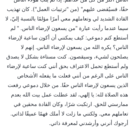
حقًا، فسيُقضى عليهم" (من "ترتيبات العمل"). كان تهذيب
القادة الشديد لي وتعاملهم معي أمرًا مؤلمًا بالنسبة إليّ، لا
سيما عندما رأيت عبارة "من يسعون لإرضاء الناس. " لم
أستطع كتم دموعي: كيف يمكنني أن أكون ساعية لإرضاء
الناس؟ يكره الله من يسعون لإرضاء الناس. إنهم لا
يصلحون لشيء، وسيقصون. كنت مستاءة بشكل لا يصدق
ولم أستطع تحمل الاعتراف بحق أنني كنت ساعية لإرضاء
الناس على الرغم من أنني فعلت ما يفعله الأشخاص
الذين يسعون لإرضاء الناس حقًا. من خلال دموعي رفعت
هذه الصلاة لله: يا إلهي، لقد عطلت عمل بيت الله بعدم
ممارستي للحق. ارتكبت شرًا، وكان القادة محقين في
تعاملهم معي. ولكنني ما زلت لا أملك فهمًا عميقًا لذاتي.
أرجوك أنرني وأرشدني لمعرفة ذاتي.