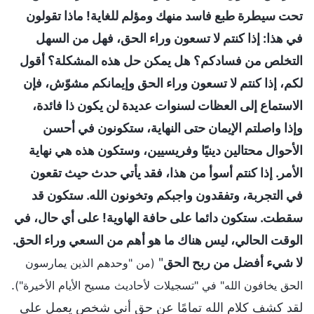
تحت سيطرة طبع فاسد منهك ومؤلم للغاية! ماذا تقولون
في هذا: إذا كنتم لا تسعون وراء الحق، فهل من السهل
التخلص من فسادكم؟ هل يمكن حل هذه المشكلة؟ أقول
لكم، إذا كنتم لا تسعون وراء الحق وإيمانكم مشوّش، فإن
الاستماع إلى العظات لسنوات عديدة لن يكون ذا فائدة،
وإذا واصلتم الإيمان حتى النهاية، ستكونون في أحسن
الأحوال محتالين دينيًا وفريسيين، وستكون هذه هي نهاية
الأمر. إذا كنتم أسوأ من هذا، فقد يأتي حدث حيث تقعون
في التجربة، وتفقدون واجبكم وتخونون الله. ستكون قد
سقطت. ستكون دائما على حافة الهاوية! على أي حال، في
الوقت الحالي، ليس هناك ما هو أهم من السعي وراء الحق.
لا شيء أفضل من ربح الحق
"
(من "وحدهم الذين يمارسون
.
الحق يخافون الله" في "تسجيلات لأحاديث مسيح الأيام الأخيرة")
لقد كشف كلام الله تمامًا عن حق أني شخص يعمل على