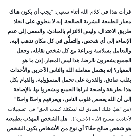
قرأت هذا في كلام الله أثناء سعيي: "
يجب أن يكون هناك
معيار للطبيعة البشرية الصالحة. إنه لا ينطوي على اتخاذ
طريق الاعتدال، وليس الالتزام بالمبادئ، والسعي إلى عدم
الإساءة إلى أي شخص، والتملُّق في كل مكان تذهب إليه،
والتعامل بسلاسة وبراعة مع كل شخص تقابله، وجعل
الجميع يشعرون بالرضا. هذا ليس المعيار. إذن ما هو
المعيار؟ إنه يشمل معاملة الله والناس الآخرين والأحداث
بقلب صادق، والقدرة على تحمل المسؤولية، والقيام بكل
هذا بطريقة واضحة ليراها الجميع ويشعروا بها. بالإضافة
إلى أن الله يفحص قلوب الناس، ويعرفهم واحدًا واحدًا
"
(من "هَبْ قلبك الصادق لله ليمكنك كسب الحق" في "تسجيلات
. "
هل الشخص المهذب بطبيعته
لأحاديث مسيح الأيام الأخيرة")
هو شخص صالح حقًا؟ أي نوع من الأشخاص يكون الشخص