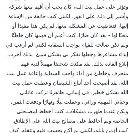
وتؤثر على عمل بيت الله، كان يجب أن أقيم معها شركة
وأشير إلى ذلك على الفور. لكنني كنت خائفة من الإساءة
إليها، فتغاضيت عن المشكلة معها. لم يكن هذا مفيدًا أو
محبًا لها - لقد كان ضارًا. كنت أعلم أن فهمها كان خاطئًا
ولم تكن صالحة للقيام بواجب السقاية لكنني لم أرغب في
إيذاء مشاعرها وجعلها تفكر بي بشكل سيئ، لذلك أخرت
إبلاغ القادة بذلك. لقد مكنت شخصًا مهملاً لديه فهم
منحرف وخاطئ من أداء واجب السقاية وإعاقة عمل بيت
الله. لقد أصبحت أحد أتباع الشيطان وعطلت عمل بيت
الله بشكل خطير. في إيماني، ظاهريًا تركت عائلتي
وحياتي المهنية ورائي، وعملت ليلًا ونهارًا ودفعت الثمن،
ولكن عندما ظهرت مشكلات، كنت أخطط لمصلحتي
الخاصة ولم أحافظ على مصالح بيت الله على الإطلاق.
كنت أؤمن بالله، لكنني لم أكن بحسب قلبه وعقله. كيف