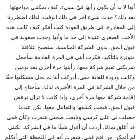
أنها لا بد أن يكون رأيها فيّ سييء. كيف يمكنني مواجهتها
بعد ذلك؟ حدث شيء آخر في ذلك الوقت، لذلك اضطررنا
إلى المغادرة. في طريق العودة كنت أفكر كيف كانت هذه
الأخت الصغرى عنيدة إلى حد ما وأنها وجدت صعوبة في
قبول الحق. بدون الشركة المناسبة، ستصبح علاقتنا
متوترة بالتأكيد. فكرت أنني في المرة القادمة سأجعل
شريكتي تقيم شركة معها. رأيتها مرة أخرى بعد يومين
وكانت ودودة للغاية معي. أدركت أننا لم نحل مشكلتها حقًا
من خلال الشركة في المرة الأخيرة، لذلك سأحتاج إلى
إقامة شركة معها مرة أخرى، وإذا كانت لا تزال ترفض
قبول الحق، فيجب كشفها والتعامل معها. لكن عندما
حصلت لي على كرسي وتابعت صحتي شعرت وكأن فمي
قد اُغلق تمامًا. أردت أن أقول شيئًا ما في الشركة، لكنني
لم أتمكن من فتح فمي. شعرت أنه في اللحظة التي أتكلم