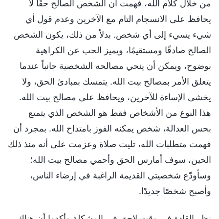
من خلال كلام الله، فهمت أن الشخص الصالح حقًا لا
يحافظ على الانسجام التام مع الآخرين وعدم قول أي
شيء يسيء إلى أي شخص. بدلاً من ذلك، يكون الشخص
الصالح صادقًا ومستقيمًا، ويميز الحب عن الكراهية
بوضوح، ويمكن أن ينحي مصالحه الشخصية جانباً عندما
يتعلق الأمر بمصالح بيت الله. يتمسك بمبادئ الحق، ولا
يخشى الإساءة للآخرين، ويحافظ على مصالح بيت الله.
هذا النوع من الأشخاص فقط هو الشخص الذي يتمتع
بحس العدالة، شخص يمكنه الفوز بامتداح الله. بمجرد أن
فهمت متطلبات الله، تليت صلاة وعزمت على أنه منذ ذلك
الحين، سوف أمارس الحق وأحمي مصالح بيت الله؛
وسأودّع شخصيتي القديمة الراغبة في إرضاء الناس،
وأصبح شخصًا جديدًا.
نظر القادة في وقت لاحق في المشكلة وأكدوا أن هناك