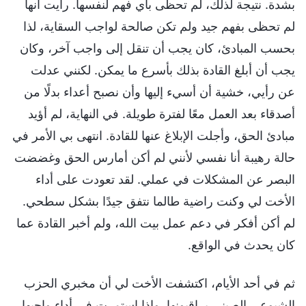
بشدة. نتيجة لذلك، لم تحظى بأي فهم لنفسها. رأيت أنها
لم تحظى بفهم جيد ولم تكن صالحة لواجب السقاية، لذا
بحسب المبادئ، كان يجب أن تنقل إلى واجب آخر، وكان
يجب أن أبلغ القادة بذلك بأسرع ما يمكن. لكنني عدلت
عن رأيي، خشية أن أسيء إليها وأن نصبح أعداء بدلًا من
أصدقاء بعد العمل معًا لفترة طويلة. في النهاية، لم أؤيد
مبادئ الحق، وأجلت الإبلاغ عنها للقادة. انتهى بي الأمر في
حالة رهيبة أنا نفسي لأنني لم أكن أمارس الحق وغضضت
البصر عن المشكلات في عملي. لقد تعودت على أداء
الأخت لي وكنت راضية طالما نتفق جيدًا بشكل سطحي.
لم أكن أفكر في دعم عمل بيت الله، ولم أخبر القادة عما
كان يحدث في الواقع.
ثم في أحد الأيام، اكتشفت الأخت لي أن مخبري الحزب
الشيوعي الصيني يراقبونها. وإذا استمرت في أداء واجبها،