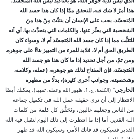
الذي ليس لديه جوهر الله، هو بالتأكيد ليس الله المُتجسّد؛
هذا أمرٌ لا شك فيه. للتحقق ممّا إذا كان هذا جسد الله
المُتجسّد، يجب على الإنسان أن يتثبَّتَ مِنْ هذا مِنَ
الشخصية التي يعبِّر عنها، والكلمات التي يتحدَّث بها. أي أنه
للتثبُّت مما إذا كان جسد الله المُتجسّد أم لا، وسواء كان
الطريق الحق أم لا، فلابد للمرء من التمييز بناءً على جوهره.
ومن ثمّ، من أجل تحديد إذا ما كان هذا هو جسد الله
المُتجسّد، فإن المفتاح لذلك هو جوهره، (عمله، وكلامه،
وشخصيته، وجوانب أخرى كثيرة)، بدلًا من مظهره
الخارجي
"
. يمكنك أيضًا
(الكلمة، ج. 1. ظهور الله وعمله. تمهيد)
الانتظار إلى أن ترى حقيقة عمل الله في تكميل جماعة
من الناس وجعلهم غالبين، وتَحَقُّق كل كلمة من كلمات
الله القدير. أما إذا ما انتظرت إلى ذلك اليوم لتقبل فيه الله
القدير فسيكون قد فاتك الأمر، وسيكون الله قد ظهر