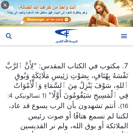
7. مكتوب في الكتاب المقدس: "لِأَنَّ ٱلرَّبَّ نَفْسَهُ بِهُتَافٍ، بِصَوْتِ رَئِيسِ مَلَائِكَةٍ وَبُوقِ ٱللهِ، سَوْفَ يَنْزِلُ مِنَ ٱلسَّمَاءِ وَٱلْأَمْوَاتُ فِي ٱلْمَسِيحِ سَيَقُومُونَ أَوَّلًا"
7. مكتوب في الكتاب المقدس: "لِأَنَّ ٱلرَّبَّ
نَفْسَهُ بِهُتَافٍ، بِصَوْتِ رَئِيسِ مَلَائِكَةٍ وَبُوقِ
ٱللهِ، سَوْفَ يَنْزِلُ مِنَ ٱلسَّمَاءِ وَٱلْأَمْوَاتُ
فِي ٱلْمَسِيحِ سَيَقُومُونَ أَوَّلًا"
(1 تسالونيكي 4:
. أنتم تشهدون بأن الرب يسوع قد عاد،
16)
لكننا لم نسمع هتافًا أو صوت رئيس
الملائكة أو بوق الله، ولم نر القديسين