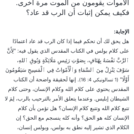
الأموات يقومون من الموت مرة أخرى.
فكيف يمكن إثبات أن الرب قد عاد؟
الإجابة:
هل يحق لك أن تحكم فيما إذا كان الرب قد عاد اعتمادًا
على كلام بولس في الكتاب المقدس الذي يقول فيه: "لِأَنَّ
ٱلرَّبَّ نَفْسَهُ بِهُتَافٍ، بِصَوْتِ رَئِيسِ مَلَائِكَةٍ وَبُوقِ ٱللهِ،
سَوْفَ يَنْزِلُ مِنَ ٱلسَّمَاءِ وَٱلْأَمْوَاتُ فِي ٱلْمَسِيحِ سَيَقُومُونَ
أَوَّلًا"
. إنها لَحقيقة واضحة أن الكتاب
(1 تسالونيكي 4: 16)
المقدس يحتوي على كلام الله وكلام الإنسان، وحتى كلام
الشيطان إبليس. وعندما يتعلق الأمر بالترحيب بالرب، لِمَ لا
تتبع كلام الله وتتبع كلام الإنسان؟ هل تؤمن بأن كلام
الإنسان كله هو الحق؟ وأنه كله ينسجم مع الحق؟ إن
الكلام الذي تشير إليه نطق به بولس، وبولس إنسان،