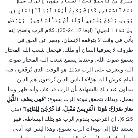
يَبْرُقُ مِنْ نَاحِيَةٍ تَحْتَ ٱلسَّمَاءِ يُضِيءُ إِلَى نَاحِيَةٍ
تَحْتَ ٱلسَّمَاءِ، كَذَلِكَ يَكُونُ أَيْضًا ٱبْنُ ٱلْإِنْسَانِ فِي
يَوْمِهِ. وَلَكِنْ يَنْبَغِي أَوَّلًا أَنْ يَتَأَلَّمَ كَثِيرًا وَيُرْفَضَ
مِنْ هَذَا ٱلْجِيلِ
"
. كلام الرب واضح: إنه
(لوقا 17: 24-25)
يأتي في وقت لا يتوقعه الإنسان، ويعبر عن الحق في
ظروف لا يعرفها إنسان أو ملَك، فيجعل شعب الله المختار
يسمع صوت الله، وعندما يسمع شعب الله المختار صوت
الله ويتعرف على الرب فذلك هو الوقت الذي يُرفَعون فيه
أمام عرش الله. هؤلاء الناس الذين يُرفعون هم الذين
يبدأون عند ذلك بالشهادة بأن الرب قد عاد، وأنه ظهر وبدأ
يعمل، وبذلك تتحقق نبوءة الرب يسوع: "
فَفِي نِصْفِ ٱللَّيْلِ
صَارَ صُرَاخٌ: هُوَذَا ٱلْعَرِيسُ مُقْبِلٌ، فَٱخْرُجْنَ لِلِقَائِهِ!
"
(متى
. إن الترحيب بقدوم الرب هو بتلك البساطة، فهو
25: 6)
يستند كليًا إلى نبوءات الرب يسوع، وهذا ليس فيه أدنى