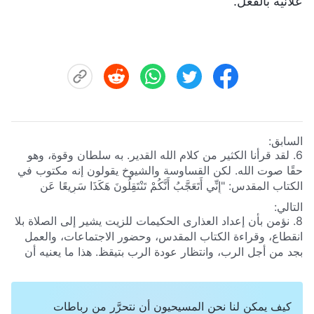
علانيةً بالفعل.
السابق:
6. لقد قرأنا الكثير من كلام الله القدير. به سلطان وقوة، وهو
حقًا صوت الله. لكن القساوسة والشيوخ يقولون إنه مكتوب في
الكتاب المقدس: "إِنِّي أَتَعَجَّبُ أَنَّكُمْ تَنْتَقِلُونَ هَكَذَا سَرِيعًا عَنِ
ٱلَّذِي دَعَاكُمْ بِنِعْمَةِ ٱلْمَسِيحِ إِلَى إِنْجِيلٍ آخَرَ! لَيْسَ هُوَ آخَرَ، غَيْرَ
التالي:
أَنَّهُ يُوجَدُ قَوْمٌ يُزْعِجُونَكُمْ وَيُرِيدُونَ أَنْ يُحَوِّلُوا إِنْجِيلَ ٱلْمَسِيحِ.
8. نؤمن بأن إعداد العذارى الحكيمات للزيت يشير إلى الصلاة بلا
وَلَكِنْ إِنْ بَشَّرْنَاكُمْ نَحْنُ أَوْ مَلَاكٌ مِنَ ٱلسَّمَاءِ بِغَيْرِ مَا بَشَّرْنَاكُمْ،
انقطاع، وقراءة الكتاب المقدس، وحضور الاجتماعات، والعمل
فَلْيَكُنْ "أَنَاثِيمَا"!"
(غلاطية 1: 6-8)
. وفقًا لهذه الكلمات التي قالها
بجد من أجل الرب، وانتظار عودة الرب بتيقظ. هذا ما يعنيه أن
بولس، يقول القساوسة والشيوخ إن إيماننا بالله القدير يبتعد عن
نكون كالعذارى الحكيمات، وعندما يعود الرب، سنرحب بالعريس
اسم الرب يسوع وعن طريق الرب يسوع. يقولون إننا نؤمن
ونحضر عشاء الخروف.
بإنجيل آخر، وإن هذا ارتداد وخيانة للرب. على الرغم من أننا
كيف يمكن لنا نحن المسيحيون أن نتحرَّر من رباطات
نشعر بأن ما يقولونه خطأ، لا يمكننا أن نقول على وجه اليقين