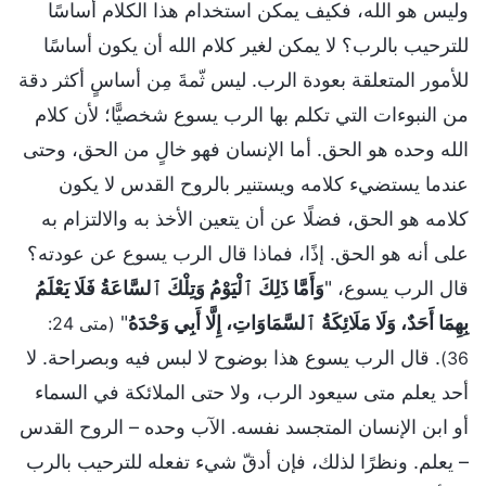
وليس هو الله، فكيف يمكن استخدام هذا الكلام أساسًا
للترحيب بالرب؟ لا يمكن لغير كلام الله أن يكون أساسًا
للأمور المتعلقة بعودة الرب. ليس ثّمةَ مِن أساسٍ أكثر دقة
من النبوءات التي تكلم بها الرب يسوع شخصيًّا؛ لأن كلام
الله وحده هو الحق. أما الإنسان فهو خالٍ من الحق، وحتى
عندما يستضيء كلامه ويستنير بالروح القدس لا يكون
كلامه هو الحق، فضلًا عن أن يتعين الأخذ به والالتزام به
على أنه هو الحق. إذًا، فماذا قال الرب يسوع عن عودته؟
قال الرب يسوع، "
وَأَمَّا ذَلِكَ ٱلْيَوْمُ وَتِلْكَ ٱلسَّاعَةُ فَلَا يَعْلَمُ
بِهِمَا أَحَدٌ، وَلَا مَلَائِكَةُ ٱلسَّمَاوَاتِ، إِلَّا أَبِي وَحْدَهُ
"
(متى 24:
. قال الرب يسوع هذا بوضوح لا لبس فيه وبصراحة. لا
36)
أحد يعلم متى سيعود الرب، ولا حتى الملائكة في السماء
أو ابن الإنسان المتجسد نفسه. الآب وحده – الروح القدس
– يعلم. ونظرًا لذلك، فإن أدقّ شيء تفعله للترحيب بالرب