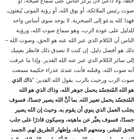
خطأ، ولا داعيَ لأن يركز الناس على سماع صيحة، أو
صوت رئيس الملائكة، أو بوق الله، أو رؤية الموتى يُبعثون،
فهذا كله يدعو إلى السخرية. لا يوجد سوى أساس واحد
للدليل على عودة الرب، وهو سماع صوت الله، ورؤية
الناس أن الكلام الذي عبر الله عنه هو الحق، وصوت الله –
ذلك هو أفضل دليل. إن كنت لا تصدق ذلك فانظر بعينيك
إلى سائر الكلام الذي عبر عنه الله القدير. وإذا ما عرفت
أنه صوت الله، وقبلته فأنت عندئذ عذراء حكيمة سمعت
صوت الرب ورحبت بالرب. يقول الله القدير: "
ذاك الذي
هو الله المُتجسّد يحمل جوهر الله، وذاك الذي هو الله
المُتجسّد يحمل تعبير الله. بما أنَّ الله يصير جسدًا، فسوف
يجلب العمل الذي ينوي أن يقوم به. وحيث إن الله يصير
جسدًا، فسوف يعبِّر عن ماهيته، وسيكون قادرًا على جلب
الحق للبشر، ومنحهم الحياة، وإظهار الطريق لهم. الجسد