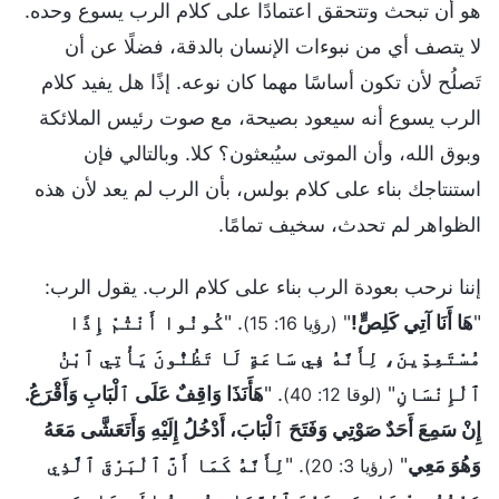
هو أن تبحث وتتحقق اعتمادًا على كلام الرب يسوع وحده.
لا يتصف أي من نبوءات الإنسان بالدقة، فضلًا عن أن
تَصلُح لأن تكون أساسًا مهما كان نوعه. إذًا هل يفيد كلام
الرب يسوع أنه سيعود بصيحة، مع صوت رئيس الملائكة
وبوق الله، وأن الموتى سيُبعثون؟ كلا. وبالتالي فإن
استنتاجك بناء على كلام بولس، بأن الرب لم يعد لأن هذه
الظواهر لم تحدث، سخيف تمامًا.
إننا نرحب بعودة الرب بناء على كلام الرب. يقول الرب:
"
هَا أَنَا آتِي كَلِصٍّ!
"
. "
كُونُوا أَنْتُمْ إِذًا
(رؤيا 16: 15)
مُسْتَعِدِّينَ، لِأَنَّهُ فِي سَاعَةٍ لَا تَظُنُّونَ يَأْتِي ٱبْنُ
ٱلْإِنْسَانِ
"
. "
هَأَنَذَا وَاقِفٌ عَلَى ٱلْبَابِ وَأَقْرَعُ.
(لوقا 12: 40)
إِنْ سَمِعَ أَحَدٌ صَوْتِي وَفَتَحَ ٱلْبَابَ، أَدْخُلُ إِلَيْهِ وَأَتَعَشَّى مَعَهُ
وَهُوَ مَعِي
"
. "
لِأَنَّهُ كَمَا أَنَّ ٱلْبَرْقَ ٱلَّذِي
(رؤيا 3: 20)