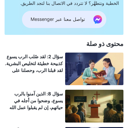
الخطية ونتطهَّر؟ لا تتردد في الاتصال بنا لتجد الطريق.
فيم يخطئون. نرجو أن تقدموا لنا شركة حول هذا.
تواصل معنا عبر Messenger
محتوى ذو صلة
سؤال 2: لقد صُلب الرب يسوع
كذبيحة خطيئة لتخليص البشرية.
لقد قبلنا الرب، وحصلنا على
الخلاص من خلال نعمته. لماذا لا
يزال علينا أن نقبل عمل الله
القدير للدينونة والتطهير في
سؤال 8: الذين آمنوا بالرب
الأيام الأخيرة؟
يسوع، وضحوا من أجله في
حياتهم، إن لم يقبلوا عمل الله
القدير في الأيام الأخيرة، فلن
يُختطفوا إلى ملكوت السموات؟