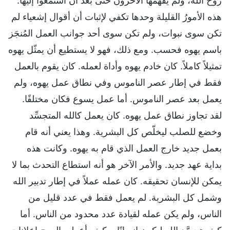
روح الله، ولم يفهمها الآخرون حتى بعد أن استمعوا إليها.
هذه الأمورُ القليلة وحدها تكفي لإثبات أن أقوال إشعياء لم
تكن سوى نبوات، ولم تكن سوى أحد جوانب العمل المُنجَز
باسم يهوه فحسب. ومع ذلك، فهو لا يستطيع أن يمثّل يهوه
تمثيلاً كاملاً. كان خادم يهوه وأداة لعمله. كان يقوم بالعمل
فقط في إطار عصر الناموس وفي نطاق عمل يهوه، ولم
يعمل بعد عصر الناموس. أما عمل يسوع فكان مختلفًا.
لقد تجاوز نطاق عمل يهوه. كان يعمل كالله المتجسِّد
وخضع للصلب ليخلّص كل البشرية. وهذا يعني أنه قام
بعمل جديد خارج العمل الذي قام به يهوه. وكانت هذه
بداية عهد جديد. والأمر الآخر هو أنه استطاع التحدث بما لا
يمكن للإنسان تحقيقه. كان عمله عملاً في إطار تدبير الله
وشمل كل البشرية. لم يعمل فقط في عدد قليل من
الناس، ولم يكن عمله لقيادة عدد محدود من الناس. أما