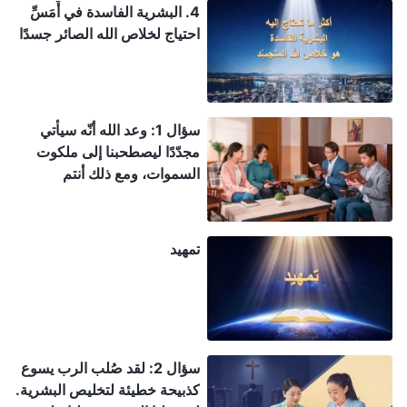
4. البشرية الفاسدة في أَمَسِّ
احتياج لخلاص الله الصائر جسدًا
سؤال 1: وعد الله أنّه سيأتي
مجدّدًا ليصطحبنا إلى ملكوت
السموات، ومع ذلك أنتم
تشهدون أنّ الربّ تجسّد فعلاً
ليقوم بعمل الدينونة في الأيام
الأخيرة. ويتنبّأ الكتاب المقدّس
تمهيد
بوضوح أنّ الرب سينزل على
الغمام بقوّة ومجد عظيمين.
وهذا مختلف تمامًا عمّا شهدتم
له بأن الربّ تجسّد فعلاً ونزل
خلسة بين البشر.
سؤال 2: لقد صُلب الرب يسوع
كذبيحة خطيئة لتخليص البشرية.