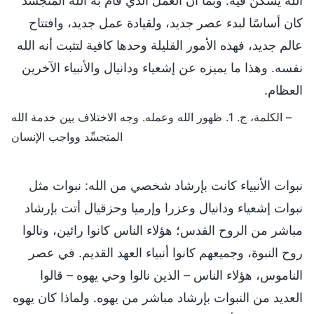
الله يسكنُ فيه. وبما أن العمل الذي قام به الله المتجسِّد
كان أساسًا لبدء عصر جديد، ولقيادة عمل جديد، وافتتاح
عالم جديد، فهذه الأمور القليلة وحدها كافية لتثبت أنه الله
نفسه. وهذا ما يميزه عن إشعياء ودانيال والأنبياء الآخرين
العظام.
– الكلمة، ج. 1. ظهور الله وعمله. وجه الاختلاف بين خدمة الله
المتجسِّد وواجب الإنسان
نبوات الأنبياء كانت بإرشاد شخصي من الله: نبوات مثل
نبوات إشعياء ودانيال وعزرا وإرميا وحزقيال أتت بإرشاد
مباشر من الروح القدس؛ هؤلاء الناس كانوا رائين، ونالوا
روح النبوة، وجميعهم كانوا أنبياء العهد القديم. في عصر
الناموس، هؤلاء الناس – الذين نالوا وحي يهوه – قالوا
العديد من النبوات بإرشاد مباشر من يهوه. ولماذا كان يهوه