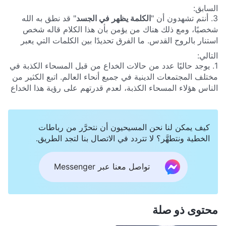
السابق:
3. أنتم تشهدون أن "
الكلمة يظهر في الجسد
" قد نطق به الله
شخصيًا، ومع ذلك هناك من يؤمن بأن هذا الكلام قاله شخص
استنار بالروح القدس. ما الفرق تحديدًا بين الكلمات التي يعبر
عنها الله المتجسد، والكلمات التي يقولها شخص يستنير بالروح
التالي:
القدس؟
1. يوجد حاليًا عدد من حالات الخداع من قبل المسحاء الكذبة في
مختلف المجتمعات الدينية في جميع أنحاء العالم. اتبع الكثير من
الناس هؤلاء المسحاء الكذبة، لعدم قدرتهم على رؤية هذا الخداع
على حقيقته، ومن ثم تمموا نبوة الرب يسوع القائلة: "
حِينَئِذٍ إِنْ
قَالَ لَكُمْ أَحَدٌ: هُوَذَا ٱلْمَسِيحُ هُنَا! أَوْ: هُنَاكَ! فَلَا تُصَدِّقُوا. لِأَنَّهُ
سَيَقُومُ مُسَحَاءُ كَذَبَةٌ وَأَنْبِيَاءُ كَذَبَةٌ وَيُعْطُونَ آيَاتٍ عَظِيمَةً وَعَجَائِبَ،
كيف يمكن لنا نحن المسيحيون أن نتحرَّر من رباطات
حَتَّى يُضِلُّوا لَوْ أَمْكَنَ ٱلْمُخْتَارِينَ أَيْضًا
"
(متى 24: 23-24)
.
الخطية ونتطهَّر؟ لا تتردد في الاتصال بنا لتجد الطريق.
لذلك نؤمن بأن أي شخص يُشهد له على أنه مجيء الرب هو بلا
شك مسيح كاذب، وليست هناك حاجة للبحث عنه والتحري عنه.
هل نحن مخطئون في هذا الإيمان؟
تواصل معنا عبر Messenger
محتوى ذو صلة