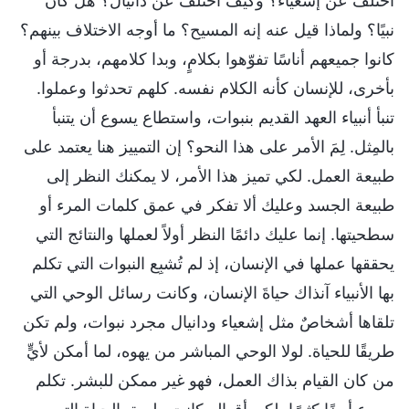
اختلفَ عن إشعياء؟ وكيف اختلف عن دانيال؟ هل كان
نبيًا؟ ولماذا قيل عنه إنه المسيح؟ ما أوجه الاختلاف بينهم؟
كانوا جميعهم أناسًا تفوّهوا بكلامٍ، وبدا كلامهم، بدرجة أو
بأخرى، للإنسان كأنه الكلام نفسه. كلهم تحدثوا وعملوا.
تنبأ أنبياء العهد القديم بنبوات، واستطاع يسوع أن يتنبأ
بالمِثل. لِمَ الأمر على هذا النحو؟ إن التمييز هنا يعتمد على
طبيعة العمل. لكي تميز هذا الأمر، لا يمكنك النظر إلى
طبيعة الجسد وعليك ألا تفكر في عمق كلمات المرء أو
سطحيتها. إنما عليك دائمًا النظر أولاً لعملها والنتائج التي
يحققها عملها في الإنسان، إذ لم تُشبِع النبوات التي تكلم
بها الأنبياء آنذاك حياةَ الإنسان، وكانت رسائل الوحي التي
تلقاها أشخاصٌ مثل إشعياء ودانيال مجرد نبوات، ولم تكن
طريقًا للحياة. لولا الوحي المباشر من يهوه، لما أمكن لأيٍّ
من كان القيام بذاك العمل، فهو غير ممكن للبشر. تكلم