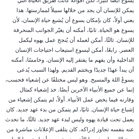
يسوع أيضًا كثيرًا، لكن أقواله كانت طريق الحياة التي
يمكن للإنسان أن يجد من خلالها سبيلاً لممارستها. هذا
يعني أولاً، كان بإمكان يسوع أن يُشبع حياة الإنسان، لأن
يسوع هو الحياة. ثانيًا، أمكنه أن يغيّر الجوانب المنحرفة
للإنسان. ثالثًا، أمكن لعمله أن يُنجح عمل يهوه ليكمل
العصر. رابعًا، أمكن ليسوع استيعاب احتياجات الإنسان
الداخلية وأن يفهم ما يفتقر إليه الإنسان. وخامسًا، أمكنه
أن يبدأ عهدًا جديدًا ويختتم القديم. ولهذا السبب يُدعى
يسوعُ اللهَ والمسيح. وهو ليس مختلفًا عن إشعياء فحسب،
إنما عن جميع الأنبياء الآخرين أيضًا. خذ إشعياء كمثال
وقارنه فيما يخص عمل الأنبياء. أولاً، لم يتمكن إشعياء من
إشباع حياة الإنسان. ثانيًا، لم يتمكن من بدء عهد جديد. كان
يعمل تحت قيادة يهوه وليس لبدء عهد جديد. ثالثًا، ما تحدث
عنه بنفسه تجاوز إدراكه. كان يتلقى الإعلانات مباشرة من