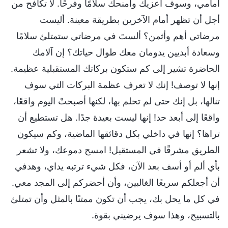
أمامي، وسوف أعزيك وأمنحك سلامًا وفرحًا. لا تكافح من
أجل أن تظهر أمام الآخرين بطريقة معينة. أليست
مرضاتي أهم وأثمن؟ ألستَ في مرضاتي ستمتلئ سلامًا
وسعادة أبديين يدومان معك طوال حياتك؟ إن آلامك
الحاضرة تشير إلى كم ستكون بركاتك المستقبلية عظيمة.
إنها لا توصف! إنك لا تعرف عظمة البركات التي سوف
تنالها، بل إنك حتى لم تحلم بها، لكنها أصبحتْ اليوم واقعًا،
واقعًا إلى أبعد حد! إنها ليست بعيدة جدًا. هل تستطيع أن
تراها؟ إنها في داخلي بكل دقائقها الماضية، وكم سيكون
الطريق مشرقًا في المستقبل! امسح دموعك، ولا تشعر
بأي ألم أو أسف بعد الآن، فكل شيء ترتبه يداي، وهدفي
أن أجعلكم سريعًا الغالبين، وأن أحضركم إلى المجد معي.
في كل ما يحل بك، يجب أن تكون ممتنًا بالمثل وأن تمتلئ
بالتسبيح، وهذا سوف يرضيني بقوة.