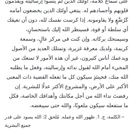
على سماع كلامه، أولئك الذين لم ينسوا إرساليته ويقدّمون
قلوبهم وأجسادهم له. يبتغي أولئك الذين يخضعون أمامه
كَرُضَّعٍ ولا يقاومونه. إذا كرست نفسك لله، دون أن تعيقك
أي سلطة أو قوة، فسينظر الله إليك باستحسانٍ،
وسيمنحك بركاته. وإن كنت في مركز عالٍ، وسمعة
كريمة، ولديك معرفة غزيرة، وتمتلك العديد من الأصول
ويدعمك أناس كثيرون، غير أن هذه الأمور لا تمنعك من
المجيء أمام الله لقبول ندائه وإرساليته، وفعل ما يطلبه
الله منك، فحينئذٍ سيكون كل ما تفعله القضية ذات المعنى
الأكبر على الأرض، والمشروع الأكثر عدلًا للبشرية. إن
رفضتَ نداء الله من أجل مكانتك وأهدافك الخاصة، فكل
ما ستفعله سيكون ملعونًا، والله حتى سيبغضه.
– الكلمة، ج. 1. ظهور الله وعمله. مُلحق 2: الله يسود على قدر
جميع البشرية