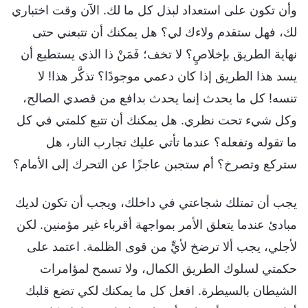
وأن تكون على استعداد لبذل كل ما لك. الآن وقت اختباري
لك، فهل ستقدم ولاءك لي؟ هل يمكنك أن تتبعني حتى
نهاية الطريق بإخلاصٍ؟ لا تخف؛ فَمَنْ ذا الذي يستطيع أن
يسد هذا الطريق إذا كان دعمي موجودًا؟ تذكَّر هذا! لا
تنسه! كل ما يحدث إنما يحدث بدافع من قصدي الصالح،
وكل شيء تحت نظري. هل يمكنك أن تتبع كلمتي في كل
ما تقوله وتفعله؟ عندما تأتي عليك تجارب النار، هل
ستركع وتصرخ؟ أم ستجبن عاجزًا عن التحرك إلى الأمام؟
يجب أن تمتلك شجاعتي في داخلك، ويجب أن تكون لديك
مبادئ عندما يتعلق الأمر بمواجهة أقرباء غير مؤمنين. لكن
لأجلي، يجب ألا ترضخ لأيٍّ من قوى الظلمة. اعتمد على
حكمتي لسلوك الطريق الكمال، ولا تسمح لمؤامرات
الشيطان بالسيطرة. افعل كل ما يمكنك لكي تضع قلبك