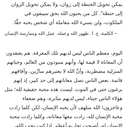
يمكن تحويل الحنطة إلى زوان، ولا يمكن تحويل الزوان
إلى حنطة". كل من يحبون الله بحق سيبقون في
الملكوت، ولن يسيء الله معاملة أي شخص يحبه حقًّا.
– الكلمة، ج. 1. ظهور الله وعمله. عمل الله وممارسة الإنسان
اليوم، معظم الناس ليس لديهم تلك المعرفة. هم يعتقدون
أن المعاناة لا قيمة لها، وأنهم منبوذون من العالم، وحياتهم
المنزلية مضطربة، وأنَّ الله لا يعتبرهم سارِّين، وآفاقهم
قاتمة. بعض الناس تصل معاناتهم إلى حد كبير، إذ إنهم
يرغبون حتى في الموت. ليست هذه محبة حقيقية لله؛ مثل
هؤلاء الناس جبناء، ليس لديهم مثابرة، وهم ضعفاء
وعاجزون! الله متلهف لأن يحبه الإنسان، لكن كلما زادت
محبة الإنسان لله، زادت معها معاناته، وكلما زادت محبة
الإنسان له، أصبحت تجاربه أعظم. إذا كنت تحب الله،