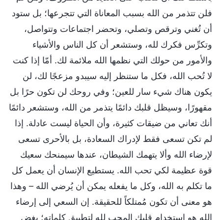
فلن تتذمر من الله بسبب المعاناة التي تتجرعها؛ بل ستود
أن تُغني وترقص وتصلي، وتحضر اجتماعات وتتواصل،
وتكرِّس فكرك لله، وستشعر أن كل الناس والأشياء
والأمور من حولك التي نظمها الله ملائمة لك. أمّا إذا كنت
لا تُحب الله، فكل ما ستنظر إليه سيبدو مزعجًا لك، لن
يكون هناك شيء سار للعين؛ وفي روحك لن تكون حرًا بل
مقهورًا، وسيظل قلبك دائمًا يتذمر من الله، وستشعر دائمًا
أنك تعاني من ضيقات كثيرة، وأن الحياة ليست عادلة. إذا
لم تكن تسعى فقط لإدراك السعادة، بل بالأحرى تسعى
لإرضاء الله وألا يتهمك الشيطان، عندها سيمنحك سعيك
قوة عظيمة لكي تحب الله. يستطيع الإنسان أن يعمل كل
ما تكلم به الله، وكل ما يفعله يمكن أن يُرضي الله – وهذا
هو معنى أن تكون مُمتلكاً للحقيقة. إن السعي إلى إرضاء
الله هو استخدام قلبك المحب لله لتطبيق كلماته؛ بغض