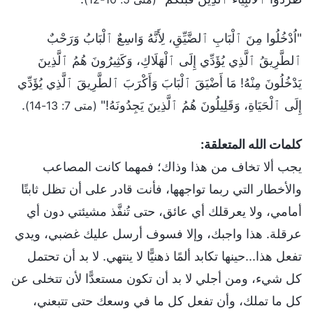
"اُدْخُلُوا مِنَ ٱلْبَابِ ٱلضَّيِّقِ، لِأَنَّهُ وَاسِعٌ ٱلْبَابُ وَرَحْبٌ
ٱلطَّرِيقُ ٱلَّذِي يُؤَدِّي إِلَى ٱلْهَلَاكِ، وَكَثِيرُونَ هُمُ ٱلَّذِينَ
يَدْخُلُونَ مِنْهُ! مَا أَضْيَقَ ٱلْبَابَ وَأَكْرَبَ ٱلطَّرِيقَ ٱلَّذِي يُؤَدِّي
إِلَى ٱلْحَيَاةِ، وَقَلِيلُونَ هُمُ ٱلَّذِينَ يَجِدُونَهُ!"
.
(متى 7: 13-14)
كلمات الله المتعلقة:
يجب ألا تخاف من هذا وذاك؛ فمهما كانت المصاعب
والأخطار التي ربما تواجهها، فأنت قادر على أن تظل ثابتًا
أمامي، ولا يعرقلك أي عائق، حتى تُنفَّذ مشيئتي دون أي
عرقلة. هذا واجبك، وإلا فسوف أرسل عليك غضبي، ويدي
تفعل هذا...حينها تكابد ألمًا ذهنيًّا لا ينتهي. لا بد أن تحتمل
كل شيء، ومن أجلي لا بد أن تكون مستعدًّا لأن تتخلى عن
كل ما تملك، وأن تفعل كل ما في وسعك حتى تتبعني،