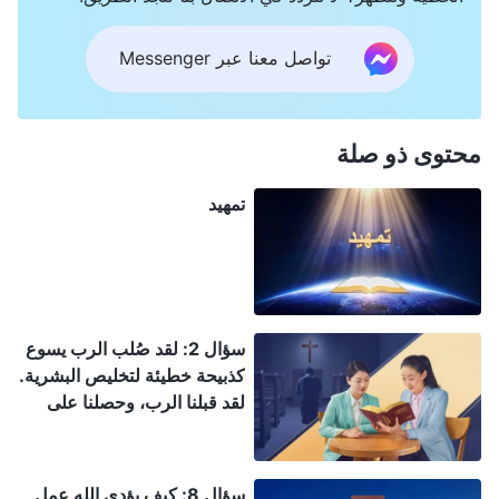
تواصل معنا عبر Messenger
محتوى ذو صلة
تمهيد
سؤال 2: لقد صُلب الرب يسوع
كذبيحة خطيئة لتخليص البشرية.
لقد قبلنا الرب، وحصلنا على
الخلاص من خلال نعمته. لماذا لا
يزال علينا أن نقبل عمل الله
القدير للدينونة والتطهير في
سؤال 8: كيف يؤدي الله عمل