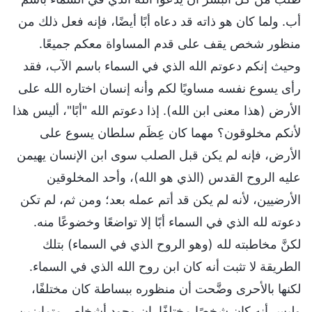
أب. ولما كان هو ذاته قد دعاه أبًا أيضًا، فإنه فعل ذلك من
منظور شخص يقف على قدم المساواة معكم جميعًا.
وحيث إنكم دعوتم الله الذي في السماء باسم الآب، فقد
رأى يسوع نفسه مساويًا لكم وأنه إنسان اختاره الله على
الأرض (هذا معنى ابن الله). إذا دعوتم الله "أبًا"، أليس هذا
لأنكم مخلوقون؟ مهما كان عِظَم سلطان يسوع على
الأرض، فإنه لم يكن قبل الصلب سوى ابن الإنسان يهيمن
عليه الروح القدس (الذي هو الله)، وأحد المخلوقين
الأرضيين، لأنه لم يكن قد أتم عمله بعد؛ ومن ثم، لم تكن
دعوته لله الذي في السماء أبًا إلا تواضعًا وخضوعًا منه.
لكنَّ مخاطبته لله (وهو الروح الذي في السماء) بتلك
الطريقة لا تثبت أنه كان ابن روح الله الذي في السماء.
لكنها بالأحرى وضَّحت أن منظوره ببساطة كان مختلفًا،
وليس أنه كان شخصًا مختلفًا. إن وجود أشخاصٍ متمايزين