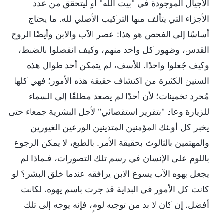
الأجيال الموجودة في "بيت الله" أو ليتحقق من عدد
الأجزاء التي يتألف منها التركيب الأصلي لله. ما يحتاج
أساسًا إلى الفحص هو هذا: عصر الآب والابن وأيضًا الروح
القدس، وظهور كل واحد منهم، وكيف انفصلوا بالضبط،
وكيف جُعلوا واحدًا. للأسف، لم يتمكن أحد طوال هذه
السنين الكثيرة من اكتشاف حقيقة هذه الأمور؛ فهي كلها
مُجرد تخمينات؛ لأن أحدًا لم يصعد مطلقًا إلى السماء
للزيارة وعاد "بتقرير استقصائي" لأجل البشرية جمعاء حتى
يخبر كل أولئك المؤمنين المتدينين الورعين الغيورين
والمهتمين بالثالوث بحقيقة الأمر. بالطبع، لا يمكن الرجوع
باللوم على الإنسان في رسم تلك التصورات، فلماذا لم
يجعل يهوه الآب يسوعَ الابن يرافقه عندما خلق البشر؟ لو
كانت كل الأمور في البداية قد جرت باسم يهوه، لكانت
أفضل. إن كان لا بد من توجيه لومٍ، فإنه يوجه إلى تلك