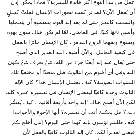
عملٌ من هذا النوع أكثر فائدة للبشرية؟ فماذا يمكن إذن
أن يُفعَل الآن؟ لقد تراكمت تصورات الإنسان فَعَلَتْ كجبلٍ،
واتسعت كالبحر حتى لم يعد إله اليوم يستطيع أن يتحملها
وأصبح تائهًا كليًا. في الماضي، لمّا لم يكن هناك سوى يهوه
ويسوع وبينهما الروح القدس، كان الإنسان حائرًا بالفعل
في كيفية التعامل، والآن أُضيف الله القدير الذي أصبح
حتى يُقال عنه إنه أيضًا جزء من الله. مَنْ يعرف مَنْ يكون
الله وفي أي أقنوم من الثالوث ظل متحدًا أو مختفيًا تلك
السنوات الطويلة؟ كيف يحتمل الإنسان هذا؟ كان الإله
الثالوث وحده كافيًا ليقضي الإنسان في تفسيره عمره كله،
لكن الآن أصبح هناك "إله واحد بأربعة أقانيم". كيف يُفسَّر
ذلك؟ هل يمكنك أنت أن تفسره؟ أيها الإخوة والأخوات!
كيف ظللتم تؤمنون بإله كهذا حتى اليوم؟ إنني أخلع لكم
قبعتي تقديراً لكم. كان إله الثالوث كافيًا بالفعل لأن