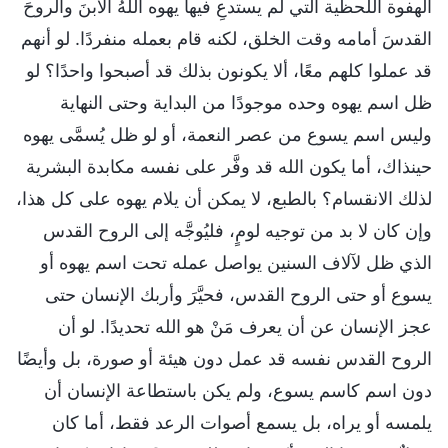
الهفوة اللحظية التي لم يستدعِ فيها يهوه اللهُ الابنَ والروحَ
القدسَ أمامه وقت الخلق، لكنه قام بعمله منفردًا. لو أنهم
قد عملوا كلهم معًا، ألا يكونون بذلك قد أصبحوا واحدًا؟ لو
ظل اسم يهوه وحده موجودًا من البداية وحتى النهاية
وليس اسم يسوع من عصر النعمة، أو لو ظل يُسمَّى يهوه
حينذاك، أما يكون الله قد وفَّر على نفسه مكابدة البشرية
لذلك الانقسام؟ بالطبع، لا يمكن أن يلام يهوه على كل هذا،
وإن كان لا بد من توجيه لومٍ، فليُوجَّه إلى الروح القدس
الذي ظل لآلاف السنين يواصل عمله تحت اسم يهوه أو
يسوع أو حتى الروح القدس، فحيَّرَ وأربك الإنسان حتى
عجز الإنسان عن أن يعرف مَنْ هو الله تحديدًا. لو أن
الروح القدس نفسه قد عمل دون هيئة أو صورة، بل وأيضًا
دون اسم كاسم يسوع، ولم يكن باستطاعة الإنسان أن
يلمسه أو يراه، بل يسمع أصوات الرعد فقط، أما كان