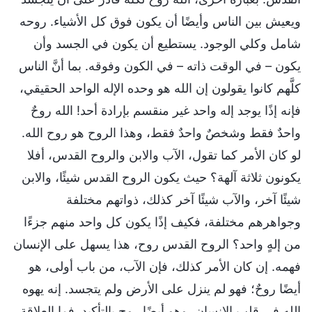
ويعيش بين الناس وأيضًا أن يكون فوق كل الأشياء. روحه
شامل وكلي الوجود. يستطيع أن يكون في الجسد وأن
يكون – في الوقت ذاته – في الكون وفوقه. بما أنَّ الناس
كلَّهم كانوا يقولون إن الله هو وحده الإله الواحد الحقيقي،
فإنه إذًا يوجد إله واحد غير منقسم بإرادة أحد! الله روحٌ
واحدٌ فقط وشخصٌ واحدٌ فقط، وهذا الروح هو روح الله.
لو كان الأمر كما تقول، الآب والابن والروح القدس، أفلا
يكونون ثلاثة آلهة؟ حيث يكون الروح القدس شيئًا، والابن
شيئًا آخر، والآب شيئًا آخر كذلك، ذواتهم مختلفة
وجواهرهم مختلفة، فكيف إذًا يكون كل واحد منهم جزءًا
من إلهٍ واحد؟ الروح القدس روح، هذا يسهل على الإنسان
فهمه. إن كان الأمر كذلك، فإن الآب، من باب أولى، هو
أيضًا روحٌ؛ فهو لم ينزل على الأرض ولم يتجسد. إنه يهوه
الله في قلب الإنسان، وهو أيضًا روح بالتأكيد. فما العلاقة