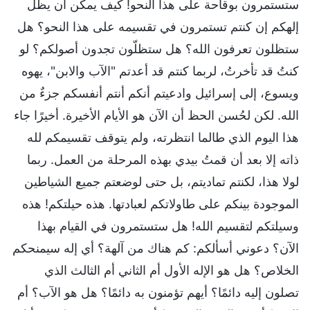
ستستمرون بوقاحة على هذا النحو! كيف يمكن أن يظل
إلهكم إن كنتم تستمرون في تقسيمه على هذا النحو؟ هل
ستظلون تعرفون الله؟ هل ستظلّون تجدون أصولكم؟ لو
كنتُ قد تأخرتُ، لربما كنتم قد أعدتم "الآب والابن"، يهوه
ويسوع، إلى إسرائيل وادعيتم أنكم أنتم أنفسكم جزءٌ من
الله. لكن لحُسن الحظ أن الآن هو الأيام الأخيرة. أخيرًا جاء
هذا اليوم الذي طالما انتظرته، ولم يتوقف تقسيمكم لله
ذاته إلا بعد أن قمتُ بيدي بهذه المرحلة من العمل. ربما
لولا هذا، لكنتم تماديتم، بل حتى لوضعتم جميع الشياطين
الموجودة بينكم على طاولاتكم لعبادتها. هذه حيلتكم! هذه
وسيلتكم لتقسيم الله! هل ستستمرون في القيام بهذا
الآن؟ دعوني أسألكم: كم هناك من آلهة؟ أي إله سيمنحكم
الخلاص؟ هل هو الإله الأول أم الثاني أم الثالث الذي
تصلون إليه دائمًا؟ أيهم تؤمنون به دائمًا؟ هل هو الآب؟ أم