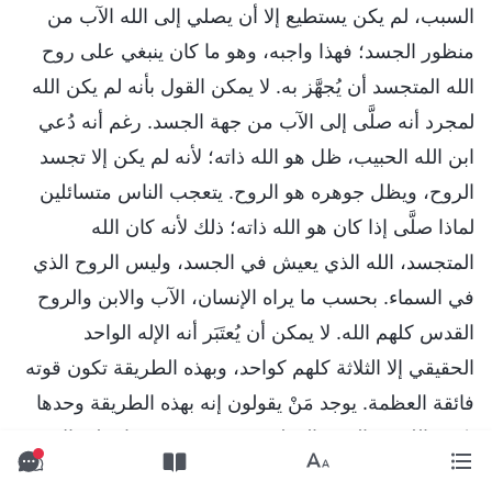
السبب، لم يكن يستطيع إلا أن يصلي إلى الله الآب من
منظور الجسد؛ فهذا واجبه، وهو ما كان ينبغي على روح
الله المتجسد أن يُجهَّز به. لا يمكن القول بأنه لم يكن الله
لمجرد أنه صلَّى إلى الآب من جهة الجسد. رغم أنه دُعي
ابن الله الحبيب، ظل هو الله ذاته؛ لأنه لم يكن إلا تجسد
الروح، ويظل جوهره هو الروح. يتعجب الناس متسائلين
لماذا صلَّى إذا كان هو الله ذاته؛ ذلك لأنه كان الله
المتجسد، الله الذي يعيش في الجسد، وليس الروح الذي
في السماء. بحسب ما يراه الإنسان، الآب والابن والروح
القدس كلهم الله. لا يمكن أن يُعتَبَر أنه الإله الواحد
الحقيقي إلا الثلاثة كلهم كواحد، وبهذه الطريقة تكون قوته
فائقة العظمة. يوجد مَنْ يقولون إنه بهذه الطريقة وحدها
يكون الله هو الروح المؤلف من سبعة. عندما صلى الابن
بعد مجيئه، فهذا كان الروح الذي صلى إليه. إنه في الواقع