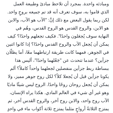
ومبادئه واحدة. بمجرد أن تلاحظ مبادئ وطبيعة العمل
الذي قاموا به، سوف تعرف أنه قد تم جميعه بروحٍ واحد.
لكن ربما يقول البعض مع ذلك إنَّ: "الآب هو الآب، والابن
هو الابن، والروح القدس هو الروح القدس، وهُم في
النهاية سوف يُجعَلون واحدًا". فكيف تجعلهم واحدًا؟ كيف
يمكن أن يُجعل الآب والروح القدس واحدًا؟ إذا كانوا اثنين
في الجوهر، فمهما كانت طريقة ارتباطهما معًا، أما يظلّان
جزأين؟ عندما تتحدث عن "جَعْلهما واحدًا"، أليس هذا
ببساطة ربط جزأين منفصلين لجعلهما واحداً كاملاً؟ ألم
يكونا جزأين قبل أن يُجعلا كلاً؟ لكل روح جوهر مميز، ولا
يمكن أن يُجعل روحان روحًا واحدًا. الروح ليس شيئًا ماديًا
وهو غير أي شيء في العالم المادي. هكذا يراه الإنسان،
الآب روح واحد، والابن روح آخر، والروح القدس آخر، ثم
يمتزج الثلاثةُ أرواحٍ مثلما يمتزج ثلاثة أكواب ماء في واحدٍ