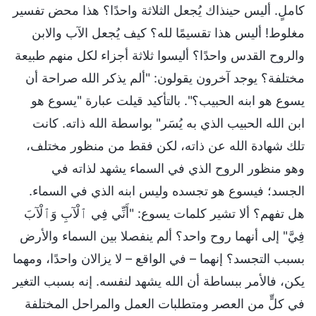
كاملٍ. أليس حينذاك يُجعل الثلاثة واحدًا؟ هذا محض تفسير
مغلوط! أليس هذا تقسيمًا لله؟ كيف يُجعل الآب والابن
والروح القدس واحدًا؟ أليسوا ثلاثة أجزاء لكل منهم طبيعة
مختلفة؟ يوجد آخرون يقولون: "ألم يذكر الله صراحة أن
يسوع هو ابنه الحبيب؟". بالتأكيد قيلت عبارة "يسوع هو
ابن الله الحبيب الذي به يُسَر" بواسطة الله ذاته. كانت
تلك شهادة الله عن ذاته، لكن فقط من منظور مختلف،
وهو منظور الروح الذي في السماء يشهد لذاته في
الجسد؛ فيسوع هو تجسده وليس ابنه الذي في السماء.
هل تفهم؟ ألا تشير كلمات يسوع: "أَنِّي فِي ٱلْآبِ وَٱلْآبَ
فِيَّ" إلى أنهما روح واحد؟ ألم ينفصلا بين السماء والأرض
بسبب التجسد؟ إنهما – في الواقع – لا يزالان واحدًا، ومهما
يكن، فالأمر ببساطة أن الله يشهد لنفسه. إنه بسبب التغير
في كلٍّ من العصر ومتطلبات العمل والمراحل المختلفة