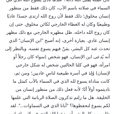
السماء في صلاته باسم الآب، كان ذلك فقط من منظور
إنسان مخلوق؛ ذلك فقط لأن روح الله ارتدى جسدًا عاديًا
وطبيعيًا وكان له الغطاء الخارجي لكائن مخلوق. حتى إن
كان روح الله داخله، ظل مظهره الخارجي مع ذلك مظهر
إنسان عادي. بعبارة أخرى، إنه أصبح "ابن الإنسان" الذي
تحدث عنه كل البشر، بمَنْ فيهم يسوع نفسه. وبالنظر إلى
أنه يُدعى ابن الإنسان، فهو شخص (سواء كان رجلاً أو
امرأة، فهو في كلتا الحالتين شخص له شكل خارجي
لإنسان) وُلِدَ في أسرة طبيعية لناسٍ عاديين؛ ومن ثم،
كانت مناداة يسوع لله الذي في السماء بالآب كمثل ما
ناديتموه أولاً أبًا؛ لأنه فعل ذلك من منظور إنسان من
الخليقة. هل ما زلتم تذكرون الصلاة الربانية التي علمها
لكم يسوع لتحفظوها؟ "أبانا الذي في السماوات...". لقد
طلب من كل البشر أن يدعوا الله الذي في السماء باسم