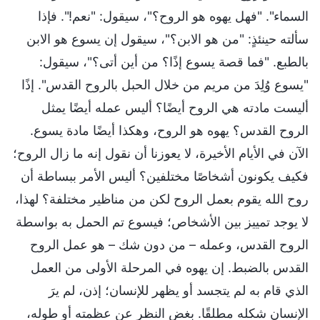
السماء". "فهل يهوه هو الروح؟"، سيقول: "نعم!". فإذا
سألته حينئذٍ: "من هو الابن؟"، سيقول إن يسوع هو الابن
بالطبع. "فما قصة يسوع إذًا؟ من أين أتى؟"، سيقول:
"يسوع وُلِدَ من مريم من خلال الحبل بالروح القدس". إذًا
أليست مادته هي الروح أيضًا؟ أليس عمله أيضًا يمثل
الروح القدس؟ يهوه هو الروح، وهكذا أيضًا مادة يسوع.
الآن في الأيام الأخيرة، لا يعوزنا أن نقول إنه ما زال الروح؛
فكيف يكونون أشخاصًا مختلفين؟ أليس الأمر ببساطة أن
روح الله يقوم بعمل الروح لكن من مناظير مختلفة؟ لهذا،
لا يوجد تمييز بين الأشخاص؛ فيسوع تم الحمل به بواسطة
الروح القدس، وعمله – من دون شك – هو عمل الروح
القدس بالضبط. إن يهوه في المرحلة الأولى من العمل
الذي قام به لم يتجسد أو يظهر للإنسان؛ إذن، لم يرَ
الإنسان شكله مطلقًا. بغض النظر عن عظمته أو طوله،