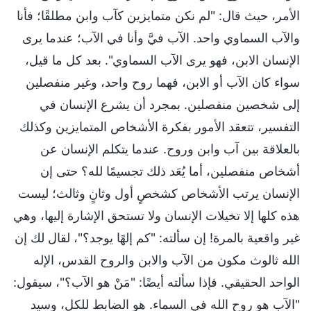
الأمر، حيث قال: "لم نكن متمايزين كآب وابن مطلقًا؛ فأنا
والآب السماوي واحد. الآب فيَّ وأنا في الآب؛ عندما يرى
الإنسان الابن، فهو يرى الآب السماوي". بعد كل ما قيل،
سواء كان الآب أو الابن، فهما روح واحد، وغير منفصلين
إلى شخصين منفصلين. بمجرد أن يشرع الإنسان في
التفسير، تتعقد الأمور بفكرة الأشخاص المتمايزين وكذلك
بالعلاقة بين آب وابن وروح. عندما يتكلم الإنسان عن
أشخاص منفصلين، أما يُعَد ذلك تجسيمًا لله؟ حتى إن
الإنسان يرتب الأشخاص كشخصٍ أول وثانٍ وثالث؛ ليست
هذه كلها إلا تخيلات الإنسان ولا تستحق الإشارة إليها، وهي
غير واقعية بالمرة! إن سألته: "كم إلهًا يوجد؟"، لقال لك إن
الله ثالوث مكون من الآب والابن والروح القدس، الإله
الواحد الحقيقي. فإذا سألته أيضًا: "مَنْ هو الآب؟"، سيقول:
"الآب هو روح الله في السماء. هو الضابط للكل، وسيد