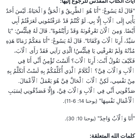
آيات الكتاب المقدس للرجوع إليها:
"قَالَ لَهُ يَسُوعُ: "أَنَا هُوَ ٱلطَّرِيقُ وَٱلْحَقُّ وَٱلْحَيَاةُ. لَيْسَ أَحَدٌ
يَأْتِي إِلَى ٱلْآبِ إِلَّا بِي. لَوْ كُنْتُمْ قَدْ عَرَفْتُمُونِي لَعَرَفْتُمْ أَبِي
أَيْضًا. وَمِنَ ٱلْآنَ تَعْرِفُونَهُ وَقَدْ رَأَيْتُمُوهُ". قَالَ لَهُ فِيلُبُّسُ: "يَا
سَيِّدُ، أَرِنَا ٱلْآبَ وَكَفَانَا". قَالَ لَهُ يَسُوعُ: "أَنَا مَعَكُمْ زَمَانًا هَذِهِ
مُدَّتُهُ وَلَمْ تَعْرِفْنِي يَا فِيلُبُّسُ! اَلَّذِي رَآنِي فَقَدْ رَأَى ٱلْآبَ،
فَكَيْفَ تَقُولُ أَنْتَ: أَرِنَا ٱلْآبَ؟ أَلَسْتَ تُؤْمِنُ أَنِّي أَنَا فِي
ٱلْآبِ وَٱلْآبَ فِيَّ؟ ٱلْكَلَامُ ٱلَّذِي أُكَلِّمُكُمْ بِهِ لَسْتُ أَتَكَلَّمُ بِهِ
مِنْ نَفْسِي، لَكِنَّ ٱلْآبَ ٱلْحَالَّ فِيَّ هُوَ يَعْمَلُ ٱلْأَعْمَالَ.
صَدِّقُونِي أَنِّي فِي ٱلْآبِ وَٱلْآبَ فِيَّ، وَإِلَّا فَصَدِّقُونِي لِسَبَبِ
ٱلْأَعْمَالِ نَفْسِهَا"
.
(يوحنا 14: 6-11)
"أَنَا وَٱلْآبُ وَاحِدٌ"
.
(يوحنا 10: 30)
كلمات الله المتعلقة: