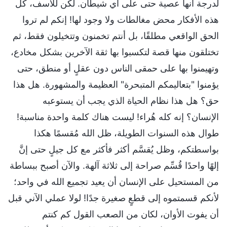
لدرجة أنها عصية حتى على أي شيطان. لكن للأسف، كل
هذه الأفكار محض مغالطات ولا وجود لها! إنكم لم تروا
الحق الواقعي مطلقًا، بل أنتم تخمنون وتتخيلون فقط، ثم
تختلقون منها قصة لتكسبوا بها ثقة الآخرين بشكل مخادع،
وتهيمنوا بها على حمقى الناس دون عقلٍ أو منطق، حتى
يؤمنوا "بتعاليمكم المتبحرة" العظيمة والمشهورة. هل هذا
حق؟ هل هذا نظام الحياة الذي يجب أن يستوعبه
الإنسان؟ إنه كله هُراء! ليست هناك كلمة واحدة مناسبة!
طوال هذه السنوات الطويلة، ظل الله مُقسمًا هكذا
بواسطتكم، وظل يُقسَّم أكثر فأكثر مع كل جيلٍ حتى إنَّ
إلهًا واحدًا قُسِّم صراحة إلى ثلاثة آلهة. والآن أصبح ببساطة
من المستحيل على الإنسان أن يعيد تجميع الله في واحد؛
لأنكم قسمتموه إلى قطعٍ صغيرة جدًا! لولا عملي الآني قبل
أن يفوت الأوان، لكان من الصعب القول كم كنتم