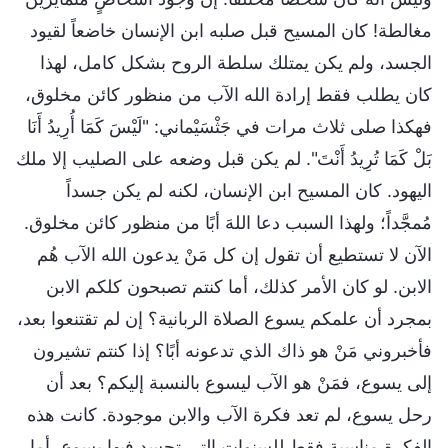
مغالطة! كان المسيح قبل صلبه ابن الإنسان خاضعاً لقيود
الجسد، ولم يكن يمتلك سلطة الروح بشكل كامل، لهذا
كان يطلب فقط إرادة الله الآب من منظور كائن مخلوق،
فهكذا صلى ثلاث مرات في جَثْسَيْماني: "لَيْسَ كَمَا أُرِيدُ أَنَا
بَلْ كَمَا تُرِيدُ أَنْتَ". لم يكن قبل وضعه على الصليب إلا ملك
اليهود. كان المسيح ابن الإنسان، لكنه لم يكن جسداً
مُمجَّداً؛ ولهذا السبب دعا اللهَ أبًا من منظور كائن مخلوق.
الآن لا تستطيع أن تقول إن كل مَنْ يدعون الله الآب هُم
الابن. لو كان الأمر كذلك، أما كنتم تصبحون كلكم الابن
بمجرد أن علمكم يسوع الصلاة الربانية؟ إن لم تقتنعوا بعد،
فأخبروني مَنْ هو ذاك الذي تدعونه أبًا؟ إذا كنتم تشيرون
إلى يسوع، فمَنْ هو الآب ليسوع بالنسبة إليكم؟ بعد أن
رحل يسوع، لم تعد فكرة الآب والابن موجودة. كانت هذه
الفكرة مناسبة فقط للسنوات التي تجسد فيها يسوع، أما