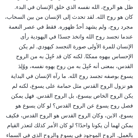
ظل هو الروح، الله نفسه الذي خلق الإنسان في البدء.
كان هو روح الله. لقد تحدث إلى الإنسان من بين السحاب،
مجرد روح، ولم يشهد أحدٌ ظهوره. فقط في عصر النعمة
عندما تجسد روح الله واتخذ جسدًا في اليهودية رأى
الإنسان للمرة الأولى صورة التجسد كيهودي. لم يكن
الإحساس بيهوه ممكنًا. لكنه كان قد حُبِلَ به من الروح
القدس، بمعنى أنه حُبِلَ به من روح يهوه نفسه، ووُلِدَ
يسوع بوصفه تجسد روح الله. ما رآه الإنسان في البداية
هو نزول الروح القدس مثل حمامة على يسوع، لكنه لم
يكن الروح الخاص بيسوع، بل الروح القدس. فهل يمكن
فصل روح يسوع عن الروح القدس؟ لو كان يسوع هو
يسوع، الابن، وكان الروح القدس هو الروح القدس، فكيف
يمكن لهما أن يكونا واحدًا؟ لو كان الأمر كذلك لتعذر القيام
بالعمل. الروح الموجود في يسوع والروح الذي في السماء