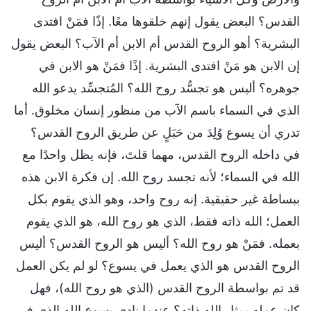
القدس؟ البعض يقول إنهم خلقوها معًا. إذًا فمَنْ افتدى
البشرية؟ أهو الروح القدس أم الابن أم الآب؟ البعض يقول
إن الابن هو مَنْ افتدى البشرية. إذًا فمَنْ هو الابن في
جوهره؟ أليس هو تجسُّد روح الله؟ المُتجسِّد يدعو الله
الذي في السماء باسم الآب من منظور إنسان مخلوق. أما
تدري أن يسوع وُلِدَ من حَبَلٍ عن طريق الروح القدس؟
في داخله الروح القدس، مهما قلتَ، فإنه يظل واحدًا مع
الله في السماء؛ لأنه تجسد روح الله. إن فكرة الابن هذه
ببساطة غير حقيقية. إنه روح واحد، وهو الذي يقوم بكل
العمل؛ الله ذاته فقط، الذي هو روح الله، هو الذي يقوم
بعمله. فمَنْ هو روح الله؟ أليس هو الروح القدس؟ أليس
الروح القدس هو الذي يعمل في يسوع؟ لو لم يكن العمل
قد تم بواسطة الروح القدس (الذي هو روح الله)، فهل
كان عمله يمثل الله ذاته؟ عندما نادى يسوع الله الذي في