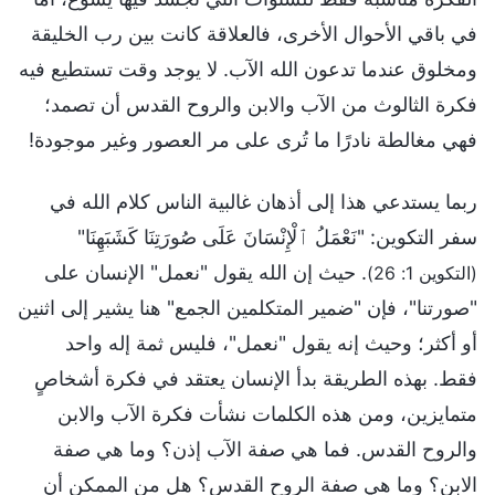
في باقي الأحوال الأخرى، فالعلاقة كانت بين رب الخليقة
ومخلوق عندما تدعون الله الآب. لا يوجد وقت تستطيع فيه
فكرة الثالوث من الآب والابن والروح القدس أن تصمد؛
فهي مغالطة نادرًا ما تُرى على مر العصور وغير موجودة!
ربما يستدعي هذا إلى أذهان غالبية الناس كلام الله في
سفر التكوين: "نَعْمَلُ ٱلْإِنْسَانَ عَلَى صُورَتِنَا كَشَبَهِنَا"
. حيث إن الله يقول "نعمل" الإنسان على
(التكوين 1: 26)
"صورتنا"، فإن "ضمير المتكلمين الجمع" هنا يشير إلى اثنين
أو أكثر؛ وحيث إنه يقول "نعمل"، فليس ثمة إله واحد
فقط. بهذه الطريقة بدأ الإنسان يعتقد في فكرة أشخاصٍ
متمايزين، ومن هذه الكلمات نشأت فكرة الآب والابن
والروح القدس. فما هي صفة الآب إذن؟ وما هي صفة
الابن؟ وما هي صفة الروح القدس؟ هل من الممكن أن