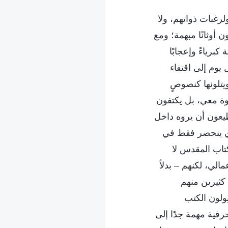
غبات ذواتهم، ولا
 أوثانًا مبهمة؛ ومع
رياءً وإعجابًا
يوم إلى اقتفاء
يتلونها كنصوصٍ
وة معي، بل يكتفون
تطيعون أن يروه داخل
دي ينحصر فقط في
تاب المقدس لا
الي، لكنهم – بدلاً
كثيرين منهم
يولون الكتب
حرفية مهمة جدًا إلى