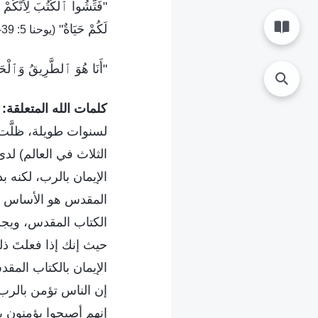
"فَتِّشُوا ٱلْكُتُبَ لِأَنَّكُمْ ت
لَكُمْ حَيَاةٌ"
(يوحنا 5: 39-40)
"أَنَا هُوَ ٱلطَّرِيقُ وَٱلْحَق
كلمات الله المتعلقة:
لسنوات طويلة، ظلَّت 
الثلاث في العالم) لد
الإيمان بالرب، لكنه ب
المقدس هو الأساس الذي
الكتاب المقدس، ويجب
حيث إنك إذا فعلتَ ذلك
الإيمان بالكتاب المق
إن الناس تؤمن بالرب؛
إنهم أصبحوا يؤمنون ب