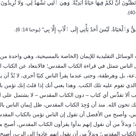
َظُنُّونَ أَنَّ لَكُمْ فِيهَا حَيَاةً أَبَدِيَّةً. وَهِيَ ٱلَّتِي تَشْهَدُ لِي. وَلَا تُرِيدُونَ أَ
.
ُّ وَٱلْحَيَاةُ. لَيْسَ أَحَدٌ يَأْتِي إِلَى ٱلْآبِ إِلَّا بِي"
.
(يوحنا 14: 6)
الوسائل التقليدية للإيمان (الخاصة بالمسيحية، وهي واحدة من ا
ى الناس تتمثل في قراءة الكتاب المقدس؛ فالابتعاد عن الكتا
دعة، بل وهرطقة، وحتى عندما يقرأ الناس كتبًا أخرى، لا بُدَّ أن
 تقوم عليه تلك الكتب. وهذا يعني أنك إذا قلتَ إنك تؤمن بالرب،
 ألا تقدِّس أي كتاب – دون الكتاب المقدس – لا يشتمل على 
 تخون الله. منذ أن وُجِدَ الكتاب المقدس، ظل إيمان الناس بال
دس، وأصبح من الأفضل أن تقول إن الناس تؤمن بالكتاب المقدس
 وبدلاً من أن نقول إنهم بدأوا يقرأون الكتاب المقدس، أصبح 
الكتاب المقدس؛ وبدلاً من أن نقول إنهم عادوا إلى الرب، أصب