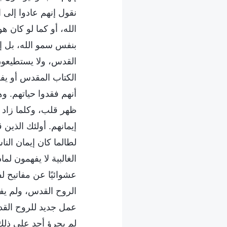
نقول إنهم عادوا إلى 
الله، أو كما لو كان 
بنفس سمو الله، بل إن
القدس، ولا يستطيعون 
الكتاب المقدس أو يف
أنهم فقدوا حياتهم. و
ظهر قلب، وكلما زاد م
إيمانهم. أولئك الذين
لطالما كان إيمان ال
الغالبية لا يفهمون لم
عشوائيًا عن مفاتيح 
الروح القدس، ولم يفع
عمل جديد للروح القد
لم يجرؤ أحد على ذلك