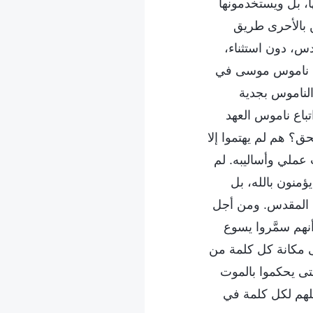
ا، بل ويستخدمونها
ن بالأحرى طريق
س، دون استثناء،
هود ناموس موسى في
الناموس بجدية
تباع ناموس العهد
ق؟ هم لم يهتموا إلا
 عملي وأساليبه. لم
يؤمنون بالله، بل
اب المقدس. ومن أجل
نهم سمَّروا يسوع
ى مكانة كل كلمة من
حتى يحكموا بالموت
كلهم لكل كلمة في