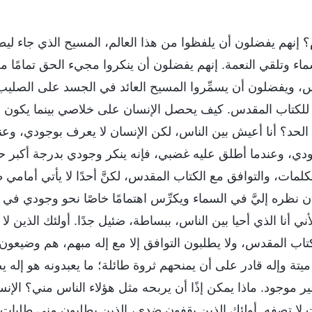
؟ إنهم يفضلون أن يلفظوا من هذا العالم، المسيح الذي جاء لي
اء وتلقي النعمة. إنهم يفضلون أن ينكروا مجيء الحق تمامًا م
، ويفضلون أن يسمِّروا المسيح العائد في الجسد على الصلي
 للكتاب المقدس. كيف يحصل الإنسان على خلاصي بينما يكون قل
الحد؟ أنا أعيش بين الناس، لكن الإنسان لا يعرف بوجودي، وع
جودي، وعندما أطلق عليه غضبي، فإنه ينكر وجودي بدرجة أكبر
كلمات، والتوافق مع الكتاب المقدس، لكنَّ أحدًا لا يأتي أمامي ط
 نظره إليَّ في السماء ويكرِّس اهتمامًا خاصًا نحو وجودي في الس
ني أنا الذي أحيا بين الناس، ببساطة، ضئيل جدًا. أولئك الذين ل
تاب المقدس، ولا يطلبون التوافق إلا مع إله مبهم، هم وضيعو
 ميتة وإله قادر على أن يمنحهم ثروة طائلة؛ ما يعبدونه هو إله
ير موجود. ماذا يمكن إذًا أن يربحه مثل هؤلاء الناس مني؟ الإ
ت لا تصفه. أولئك الذين يقفون ضدي، الذين يطلبون مني طلبات ل