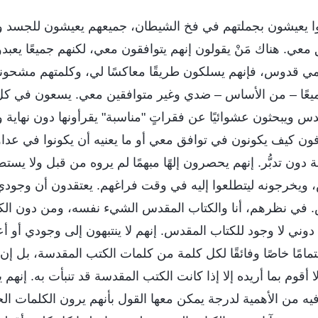
ا يعيشون بجملتهم في فخ الشيطان، جميعهم يعيشون للجسد ولر
ق معي. هناك مَنْ يقولون إنهم يتوافقون معي، لكنهم جميعًا يعبدون
ي قدوس، فإنهم يسلكون طريقًا معاكسًا لي، وكلمتهم مشحونة كب
ميعًا – من الأساس – ضدي وغير متوافقين معي. يسعون في كل 
س ويبحثون عشوائيًا عن فقراتٍ "مناسبة" يقرأونها دون نهاية و
فون كيف يكونون في توافق معي أو ما يعنيه أن يكونوا في عدا
 دون تدبُّر. إنهم يحصرون إلهًا مبهمًا لم يروه من قبل ولا يس
 ويخرجونه ليتطلعوا إليه في وقت فراغهم. يعتقدون أن وجو
 في نظرهم، أنا والكتاب المقدس الشيء نفسه، ومن دون الك
وني لا وجود للكتاب المقدس. إنهم لا ينتبهون إلى وجودي أو أعم
امًا خاصًا وفائقًا لكل كلمة من كلمات الكتب المقدسة، بل إن 
 أقوم بما أريده إلا إذا كانت الكتب المقدسة قد تنبأت به. إنهم 
غًا فيه من الأهمية لدرجة يمكن معها القول بأنهم يرون الكلمات ال