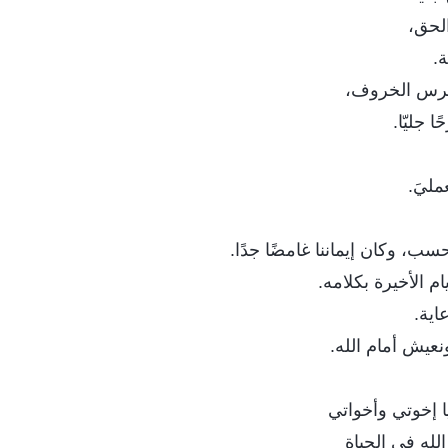
الحق،
ة.
ُرس الخروف،
ا جليّا.
مليَ.
ب، وكان إيماننا غامضًا جدًا.
م الأخيرة بكلامه.
عاية.
عيش أمام الله.
يا إخوتي وأخواتي
له في الحياةِ