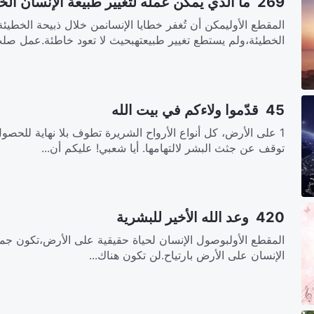
269 ما الذي يمكن عمله لتغيير طبيعة الإنسان الخاطئة؟
المقطع الأوليمكن أن تُغفر خطايا الإنسانمن خلال ذبيحة الخطيئ
الخطيئة،ولم يستطع تغيير طبيعتهبحيث لا تعود خاطئة.عمل صلب
45 قدّموا ولاءكم في بيت الله
1 على الأرض، كل أنواع الأرواح الشريرة تطوف بلا نهاية للحص
توقف عن جثث البشر لالتهامها. أيا شعبي! عليكم أن...
420 وعد الله الأخير للبشرية‎
المقطع الأولبوصول الإنسان لحياة حقيقية على الأرض،تكون جمي
الإنسان على الأرض بارتياح.لن تكون هناك...