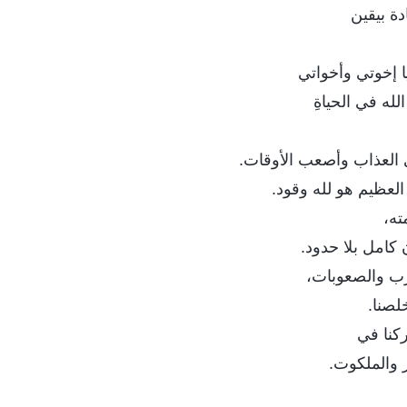
دة بيقين
يا إخوتي وأخواتي
له في الحياةِ
 العذاب وأصعب الأوقات.
العظيم هو لله وقود.
ته،
ان كامل بلا حدود.
رب والصعوبات،
لصنا.
ركنا في
 والملكوت.