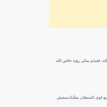
لله، فعندئذٍ يمكن رؤية خلاص الله
ع قوى الشيطان مقيَّدةً.سيعيش