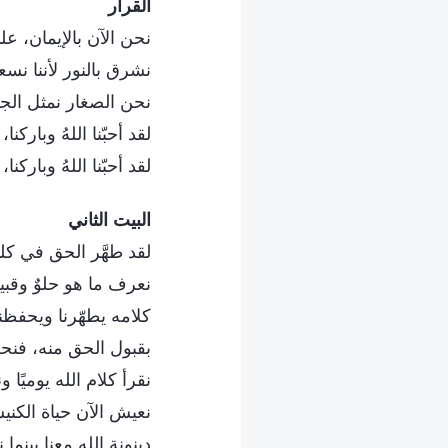
القرار
نحن الآن بالإيمان، ع
نشرق بالنور لأننا نس
نحن الصغار نمثل الجي
لقد أحبّنا اللهُ وباركن
لقد أحبّنا اللهُ وباركن
البيت الثاني
لقد طهَّر الحق في كلم
نعرف ما هو حلوٌ وقب
كلامه يطهّرنا ويحفظن
بقبول الحق منه، فنح
نقرأ كلام الله يوميًا و
نعيش الآن حياة الكني
دينونة الله معنا بينما ن