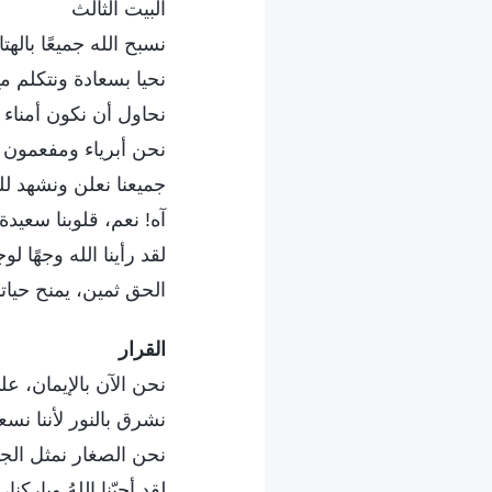
البيت الثالث
نسبح الله جميعًا بال
نحيا بسعادة ونتكلم مع
نحاول أن نكون أمناء 
نحن أبرياء ومفعمون 
جميعنا نعلن ونشهد لل
آه! نعم، قلوبنا سعيدة 
لقد رأينا الله وجهًا ل
الحق ثمين، يمنح حياتنا 
القرار
نحن الآن بالإيمان، ع
نشرق بالنور لأننا نس
نحن الصغار نمثل الجي
لقد أحبّنا اللهُ وباركن