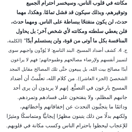
مكانته في قلوب الناس، وسيخسر احترام الجميع
وتوقيرهم، وبذلك سيكون قد فشل تمامًا. وهكذا، مهما
حدث، لن يكون منفتحًا ببساطة على الناس. ومهما حدث،
فلن يعطي سلطته ومكانته لأي شخص آخر؛ بل يحاول
المنافسة بكل ما أوتى من قوة، ولن يستسلم أبدًا
"
(الكلمة،
ج. 4. كشف أضداد المسيح. البند التاسع: لا يُؤدِّون واجبهم سوى
لتمييز أنفسهم ولإرضاء مصالحهم وطموحاتهم؛ فهم لا يراعون
أبدًا مصالح بيت الله، بل يبيعون حتَّى تلك المصالح مقابل المجد
. من كلام الله، تعلَّمتُ أن أضداد
الشخصيّ (الجزء العاشر))
المسيح بارعون في التصنُّع. إنهم لا يريدون أن يرى أحد
جانبهم المظلم، ولا ينفتحون على فسادهم وتمردهم.
ودائمًا ما يتجنَّبون التحدث عن إخفاقاتهم وأخطائهم،
ولكنهم بدلًا من ذلك يتبنون مظهرًا إيجابيًّا ومتماسكًا ومثيرًا
للإعجاب ليحظوا باحترام الناس وكسب مكانة في قلوبهم.