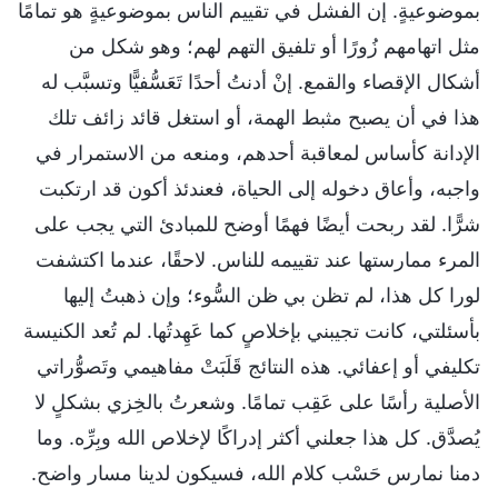
بموضوعيةٍ. إن الفشل في تقييم الناس بموضوعيةٍ هو تمامًا
مثل اتهامهم زُورًا أو تلفيق التهم لهم؛ وهو شكل من
أشكال الإقصاء والقمع. إنْ أدنتُ أحدًا تَعَسُّفيًّا وتسبَّب له
هذا في أن يصبح مثبط الهمة، أو استغل قائد زائف تلك
الإدانة كأساس لمعاقبة أحدهم، ومنعه من الاستمرار في
واجبه، وأعاق دخوله إلى الحياة، فعندئذ أكون قد ارتكبت
شرًّا. لقد ربحت أيضًا فهمًا أوضح للمبادئ التي يجب على
المرء ممارستها عند تقييمه للناس. لاحقًا، عندما اكتشفت
لورا كل هذا، لم تظن بي ظن السُّوء؛ وإن ذهبتُ إليها
بأسئلتي، كانت تجيبني بإخلاصٍ كما عَهِدتُها. لم تُعد الكنيسة
تكليفي أو إعفائي. هذه النتائج قَلَبَتْ مفاهيمي وتَصوُّراتي
الأصلية رأسًا على عَقِب تمامًا. وشعرتُ بالخِزي بشكلٍ لا
يُصدَّق. كل هذا جعلني أكثر إدراكًا لإخلاص الله وبِرِّه. وما
دمنا نمارس حَسْب كلام الله، فسيكون لدينا مسار واضح.