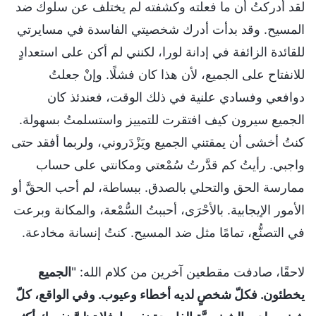
لقد أدركتُ أن ما فعلته وكشفته لم يختلف عن سلوك ضد
المسيح. وقد بدأت أدرك شخصيتي الفاسدة في مسايرتي
للقائدة الزائفة في إدانة لورا، لكنني لم أكن على استعدادٍ
للانفتاح على الجميع، لأن هذا كان فشلًا. وإنْ جعلتُ
دوافعي وفسادي علنية في ذلك الوقت، فعندئذ كان
الجميع سيرون كيف افتقرت للتمييز واستسلمتُ بسهولة.
كنتُ أخشى أن يمقتني الجميع ويَزْدَروني، ولربما أفقد حتى
واجبي. رأيتُ كم قدَّرتُ سُمْعتي ومكانتي على حساب
ممارسة الحق والتحلي بالصدق. ببساطة، لم أحب الحقَّ أو
الأمور الإيجابية. بالأحْرَى، أحببتُ السُّمْعة، والمكانة وبرعت
في التصنُّع، تمامًا مثل ضد المسيح. كنتُ إنسانة مخادعة.
لاحقًا، صادفت مقطعين آخرين من كلام الله: "
الجميع
يخطئون. فكلّ شخصٍ لديه أخطاء وعيوب. وفي الواقع، كلّ