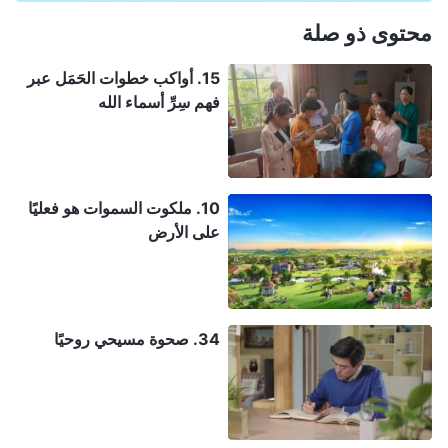
محتوى ذو صلة
15. أواكب خطوات الحَمَل عبر
فهم سِرِّ أسماء الله
10. ملكوت السموات هو فعليًا
على الأرض
34. صحوة مسيحي روحيًا