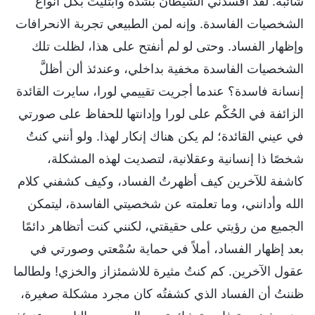
شائبة. لقد أفسدني الشيطان بشدَّة وابْتُليتُ بكل أنواع
الشخصيات الفاسدة. وإنه لمن الطبيعي تجربة الانحرافات
وإظهار الفساد. وحتى لو لم أنفتح على هذا، لظلت تلك
الشخصيات الفاسدة مخفية بداخلي، وعندئذ ألن أظلَّ
إنسانة فاسدة؟ عندما أجريت تقييمي لورا، سايرت القائدة
الزائفة في الحُكْم على لورا وإدانتها للحفاظ على صورتي
في عيني القائدة؛ لم يكن هناك إنكار لهذا. ولو أنني كنتُ
شخصًا ذا إنسانية وعقلانية، لتصديت لهذه المشكلة،
كاشفة للآخرين كيف أظهرتُ الفساد، وكيف كشفني كلام
الله وأدانني، وما تعلمته عن شخصيتي الفاسدة، ليتمكن
الجميع من رؤيتي على حقيقتي، لكنني كنت أتظاهر دائمًا
بعد إظهار الفساد، أملاً في حماية سُمْعتي وصورتي في
عقول الآخرين. كم كنتُ مثيرة للاشمئزاز والخزي! ولطالما
ظننتُ أن الفساد الذي كشفتُه كان مجرد مشكلة صغيرة،