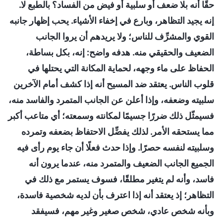
حقًا أنه بلا ضعف أو سلبية أو فيض من الفساد؟ بالطبع لا.
إنه يجيد التظاهر، وبارع في إخفاء الأشياء. يحب إظهار جانبه
القوي والمشرِّف للناس؛ ولا يريدهم أن يروا الجانب
الضعيف والحقيقي منه. هدفه واضح: إنه، بكل بساطة،
الحفاظ على ماء وجهه، لحماية المكانة التي يحتلها في
قلوب الناس. يعتقد ضد المسيح أنه إذا كشف أمام الآخرين
سلبيته وضعفه، وإذا أعلن عن الجانب المتمرد والفاسد منه،
فسيمثّل ذلك ضررًا جسيمًا لمكانته وسمعته؛ أي متاعب أكبر
مما يستحقه الأمر. لذلك يفضِّل الاحتفاظ بضعفه وتمرده
وسلبيته لنفسه حصرًا. وإذا حدث فعلًا أن جاء يوم رأى فيه
الجميع الجانب الضعيف والمتمرد منه، عندما يرون أنه
فاسد، وأنه لم يتغير مطلقًا، فسوف يستمر مع ذلك في
التظاهر؛ إذ يعتقد أنه إذا اعترف بأن لديه شخصية فاسدة،
وبأنه شخص عادي، شخص صغير وغير مهم، فسيفقد