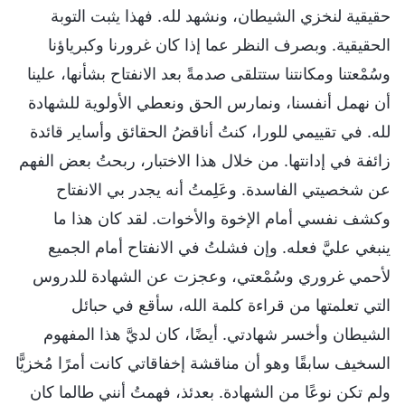
حقيقية لنخزي الشيطان، ونشهد لله. فهذا يثبت التوبة
الحقيقية. وبصرف النظر عما إذا كان غرورنا وكبرياؤنا
وسُمْعتنا ومكانتنا ستتلقى صدمةً بعد الانفتاح بشأنها، علينا
أن نهمل أنفسنا، ونمارس الحق ونعطي الأولوية للشهادة
لله. في تقييمي للورا، كنتُ أناقضُ الحقائق وأساير قائدة
زائفة في إدانتها. من خلال هذا الاختبار، ربحتُ بعض الفهم
عن شخصيتي الفاسدة. وعَلِمتُ أنه يجدر بي الانفتاح
وكشف نفسي أمام الإخوة والأخوات. لقد كان هذا ما
ينبغي عليَّ فعله. وإن فشلتُ في الانفتاح أمام الجميع
لأحمي غروري وسُمْعتي، وعجزت عن الشهادة للدروس
التي تعلمتها من قراءة كلمة الله، سأقع في حبائل
الشيطان وأخسر شهادتي. أيضًا، كان لديَّ هذا المفهوم
السخيف سابقًا وهو أن مناقشة إخفاقاتي كانت أمرًا مُخزيًّا
ولم تكن نوعًا من الشهادة. بعدئذ، فهمتُ أنني طالما كان