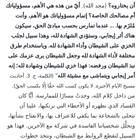
أن يختاروه؟
(مجد الله).
أيّ من هذه هي الأهم، مسؤولياتك
أم مصالحك الخاصة؟ إتمام مسؤولياتك هو الأهم، وأنت
مُلزَم بها. ... عندما تمارس بحسب مبادئ الحق، سيكون
هناك أثر إيجابي، وستؤدي الشهادة لله، وهذا سبيل لجلب
الخزي على الشيطان وأداء الشهادة لله. وباستخدام طرق
مختلفة لأداء الشهادة لله وجعل الشيطان يرى عزمك على
نبذ الشيطان ورفضه: فهذا خزي للشيطان وشهادة لله؛ إنه
أمر إيجابي ويتماشى مع مشيئة الله
"
(الكلمة، ج. 3. أحاديث
.
مسيح الأيام الأخيرة. لا يكون كسب الله حقَّا إلّا بكسب الحقّ)
من داخل كلام الله، وجدتُ مسارًا للممارسة. أيًّا كان
الفساد الذي نظهره أو الأخطاء التي نرتكبها، علينا أن
نتحلى بالشجاعة بما يكفي للاعتراف بها، والانفتاح بشأنها،
ونحلِّل شخصياتنا الفاسدة في شركة مع الآخرين. فهذا هو
السبيل لنقطع الروابط مع الشيطان، ونتخذ خطوات