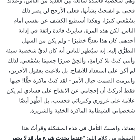
وهي شخصية فاسدة شائعة بين العديد من الناس، وعندئذ
فحتى لو انفتحتُ بشأنها، فعلى الأرجح لن يضر ذلك
بسُمْعتي كثيرًا، وهكذا أستطيع الكشف عن نفسي أمام
الناس. لكن هذه المرة، سايرتُ قائدة زائفة في إدانة
أحدهم. كان هذا تعديًّا خطيرًا - ولم يكن من السهل
التطرُّق إليه. إنه سيُظهر للناس أنه كان لديَّ شخصية سيئة
وأنني كنتُ بلا كرامةٍ، وألحِقُ ضررًا جسيمًا بسُمْعتي. لذلك
لم أكن على استعداد للانفتاح. بل تلاعبت بعقول الآخرين،
والتزمت الصمت حيال الأمر - لقد كنتُ ماكرة حقًّا! حينها
فقط أدركتُ أن إحجامي عن الانفتاح على فسادي لم يكن
علامة على غروري وكبريائي فحسب، بل أظْهَرَ أيضًا
شخصياتي الشيطانية الماكرة الخفية والشريرة.
بعدئذ، واصلتُ التأمل في هذه المشكلة وقرأتُ هذا
المقطع من كلام الله: "
عندما يحدث شيء ما، قد لا يجهر