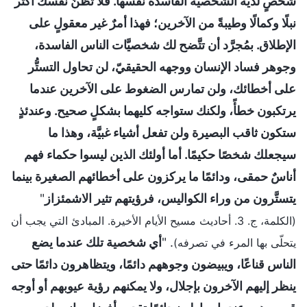
شخصٍ لديه الشخصيَّة الفاسدة نفسها. فلا تظنَّ نفسك أكثر
نبلًا وكمالًا وطيبةً من الآخرين؛ فهذا أمرٌ غير معقولٍ على
الإطلاق. بمُجرَّد أن تتَّضح لك شخصيَّات الناس الفاسدة،
وجوهر فساد الإنسان ووجهه الحقيقيّ، لن تحاول التستُّر
على أخطائك، ولن تمارس الضغوط على الآخرين عندما
يرتكبون خطأً، ولكنك ستواجه كليهما بشكلٍ صحيح. وعندئذٍ
ستكون ثاقب البصيرة ولن تفعل أشياء غبيَّة، وهذا ما
سيجعلك شخصًا حكيمًا. أما أولئك الذين ليسوا حكماء فهم
أناسٌ حمقى، ودائمًا ما يركزون على أخطائهم الصغيرة بينما
يتستَّرون من وراء الكواليس، فرؤيتهم تثير الاشمئزاز
"
(الكلمة، ج. 3. أحاديث مسيح الأيام الأخيرة. المبادئ التي يجب أن
. "
أي شخصية تلك عندما يضع
يتحلّى بها المرء في تصرفه)
الناس قناعًا، ويبيضون وجوههم دائمًا، ويتظاهرون دائمًا حتى
ينظر إليهم الآخرون بإجلال، ولا يمكنهم رؤية عيوبهم أو أوجه