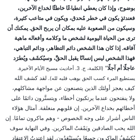
بوضوح، وإذا كان يعطي انطباعًا خاطئًا لخداع الآخرين،
فعندئذٍ يكون في خطر مُحدق، ويكون في متاعب كثيرة،
وسيكون من الصعوبة عليه بمكان أن يربح الحق. يمكنك أن
ترى من الحياة اليومية لشخص ما وكلامه وأفعاله ماهية
آفاقه. إذا كان هذا الشخص دائم التظاهر، ودائم التباهي،
فهذا الشخص ليس إنسانًا يقبل الحقَّ، وسيُكشَف ويُطرَد
عاجلًا أم آجلًا
"
(الكلمة، ج. 3. أحاديث مسيح الأيام الأخيرة.
. لقد كشف الله
يستطيع المرء كسب الحق بوهب قلبه لله)
كيف يعجز أولئك الذين يتصنعون عن مواجهة مشاكلهم،
ولا ينفتحون عندما يرتكبون أخطاء، ويتستَّرون دائمًا على
أخطائهم بخداع الآخرين. إن قلوبهم منغلقة. أمثال هؤلاء
الناس أشرار على وجه الخصوص - وهم ماكرون تمامًا. إن
الله يحب الصادقين ويَمْقتُ الماكرين. وفي النهاية سوف
يُكشَفُ الماكرون جميعًا ويُستَبْعَدُون. لقد اعتدتُ الاعتقاد