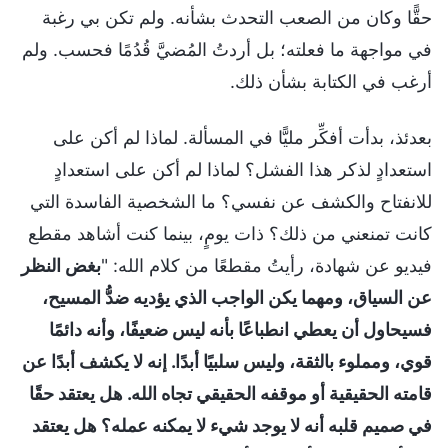
حقًّا وكان من الصعب التحدث بشأنه. ولم تكن بي رغبة
في مواجهة ما فعلته؛ بل أردتُ المُضيَّ قُدُمًا فحسب. ولم
أرغب في الكتابة بشأن ذلك.
بعدئذ، بدأت أفكِّر مليًّا في المسألة. لماذا لم أكن على
استعدادٍ لذكر هذا الفشل؟ لماذا لم أكن على استعدادٍ
للانفتاح والكشف عن نفسي؟ ما الشخصية الفاسدة التي
كانت تمنعني من ذلك؟ ذات يومٍ، بينما كنت أشاهد مقطع
فيديو عن شهادة، رأيتُ مقطعًا من كلام الله: "
بغض النظر
عن السياق، ومهما يكن الواجب الذي يؤديه ضدُّ المسيح،
فسيحاول أن يعطي انطباعًا بأنه ليس ضعيفًا، وأنه دائمًا
قوي، ومملوء بالثقة، وليس سلبيًا أبدًا. إنه لا يكشف أبدًا عن
قامته الحقيقية أو موقفه الحقيقي تجاه الله. هل يعتقد حقًا
في صميم قلبه أنه لا يوجد شيء لا يمكنه عمله؟ هل يعتقد