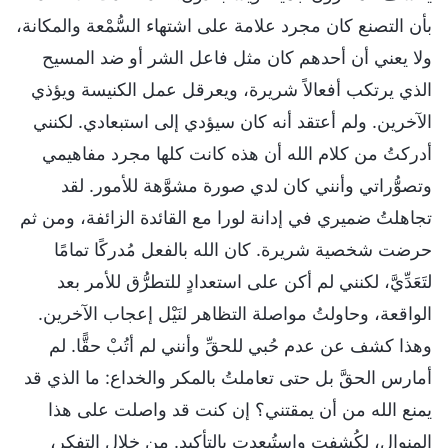
بأن التصنع كان مجرد علامة على اشتهاء السُّمْعة والمكانة،
ولا يعني أن أحدهم كان مثل فاعل الشر أو ضد المسيح
الذي يرتكب أفعالاً شريرة، ويعرقل عمل الكنيسة ويؤذي
الآخرين. ولم أعتقد أنه كان سيؤدي إلى استبعادي. لكنني
أدركتُ من كلام الله أن هذه كانت كلها مجرد مفاهيمي
وتصوُّراتي وأنني كان لدي صورة مشوَّهة للأمور. لقد
تجاهلتُ ضميري في إدانة لورا مع القائدة الزائفة، ومن ثم
حرضت شخصية شريرة. كان الله بالفعل مُدركًا تمامًا
لتَعَدِّيَّ، لكنني لم أكن على استعدادٍ للتطرُّق للأمر بعد
الواقعة، وحاولتُ مواصلة التظاهر لنَيْل إعجاب الآخرين.
وهذا كشف عن عدم حُبي للحقِّ وأنني لم أتُبْ حقًّا. لم
أمارس الحقَّ بل حتى تعاملتُ بالمكر والخداع: ما الذي قد
يمنع الله من أن يمقتني؟ إن كنت قد واصلت على هذا
المنوال، لكُشفت واستُبعدت بالتأكيد. من خلال التفكر،