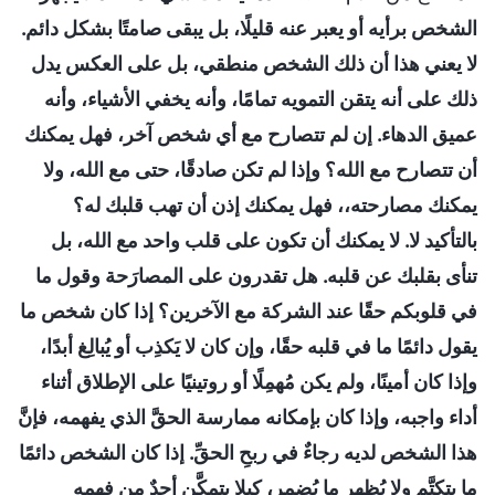
الشخص برأيه أو يعبر عنه قليلًا، بل يبقى صامتًا بشكل دائم.
لا يعني هذا أن ذلك الشخص منطقي، بل على العكس يدل
ذلك على أنه يتقن التمويه تمامًا، وأنه يخفي الأشياء، وأنه
عميق الدهاء. إن لم تتصارح مع أي شخص آخر، فهل يمكنك
أن تتصارح مع الله؟ وإذا لم تكن صادقًا، حتى مع الله، ولا
يمكنك مصارحته،، فهل يمكنك إذن أن تهب قلبك له؟
بالتأكيد لا. لا يمكنك أن تكون على قلب واحد مع الله، بل
تنأى بقلبك عن قلبه. هل تقدرون على المصارَحة وقول ما
في قلوبكم حقًا عند الشركة مع الآخرين؟ إذا كان شخص ما
يقول دائمًا ما في قلبه حقًا، وإن كان لا يَكذِب أو يُبالِغ أبدًا،
وإذا كان أمينًا، ولم يكن مُهمِلًا أو روتينيًا على الإطلاق أثناء
أداء واجبه، وإذا كان بإمكانه ممارسة الحقَّ الذي يفهمه، فإنَّ
هذا الشخص لديه رجاءٌ في ربحِ الحقِّ. إذا كان الشخص دائمًا
ما يتكتَّم ولا يُظهر ما يُضمِر، كيلا يتمكَّن أحدٌ من فهمه