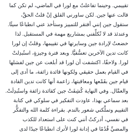
تقييمي. وحينما تفاعلتُ مع لورا في الماضي، لم تكن كما
قالت عنها جين. لكن ساورني القلق إنْ قلتُ الحقَّ،
ستقول جين إنني أفتقر للتمييز وستأخذ عني انطباعًا سيئًا.
وعندئذ قد لا تُكلِّفني بمشاريع مهمة في المستقبل. لذا
خضعتُ لإرادة جين وسايرتها في تقييمها، وقلتُ إن لورا
كانت تدين الآخرين تعسُّفيًّا. وبعد فترة وجيزةٍ، استُبدِلتْ
لورا. ولاحقًا، اكتشفت أن لورا قد أبلغت عن جين لفشلها
في القيام بعمل حقيقي ولكونها قائدة زائفة، ما أدى إلى
قيام جين بقَمْعها ومعاقبتها، زاعمة أنها كانت تدين القادة
والعمَّال. وفي النهاية كُشِفَتْ جين كقائدة زائفة واستُبدِلَتْ.
بعد سماعي بهذا، عاودت التفكير في سلوكي في كتابة
التقييم وتملَّكني شعور بالندم. بقراءة كلمة الله والتفكُّر
في نفسي، أدركتُ أنني كنت على استعداد للكذب
والمضيِّ قُدُمًا في إدانة لورا لأترك انطباعًا جيدًا لدى