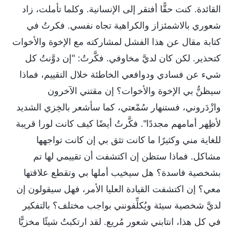
القائدة. كنت حقًّا أفتقر إلى الإنسانية. وكلما تأملت، زاد
شعوري بالاشمئزاز والكراهية تجاه نفسي. فكرتُ في
كتابة مقال عن هذا الفشل لمشاركته مع الإخوة والأخوات
كتحذير. لكن كان لديَّ مخاوفي. فكَّرتُ: "إن دوَّنتُ كل
شيء عن فسادي ودوافعي الخاطئة خلال التقييم، فماذا
سيظنُّ بي الإخوة والأخوات؟ إن مقتني الآخرون
وازْدَروني، فستنهار سُمْعتي، كما سأشعر بالخِزي الشديد
لأظِهر أمامهم مجددًا". فكَّرتُ أيضًا كيف كانت لورا قريبة
للغاية مني وكثيرًا ما كانت تثق بي إن كانت تواجهها
مشاكل. فماذا ستظن إن اكتشفت أن تقييمي لها تم
بشخصية فاسدة؟ هل سيخيب أملها بي وتقطع علاقتها
معي؟ إن اكتشفت القيادة العليا الأمر، فهل سيقولون إن
لديَّ شخصية سيئة ويُكلِّفونني بواجب مختلف؟ بالتفكير
في كل هذا، انتابني شعور مُريع. لقد ارتكبتُ شيئًا مخزيًّا