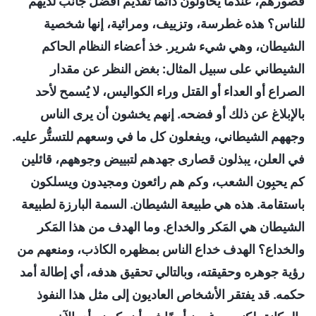
قصورهم، عندما يحاولون دائمًا تقديم أفضل جانب لديهم
للناس؟ هذه غطرسة، وتزييف، ومرائية، إنها شخصية
الشيطان، وهي شيء شرير. خذ أعضاء النظام الحاكم
الشيطاني على سبيل المثال: بغض النظر عن مقدار
الصراع أو العداء أو القتل وراء الكواليس، لا يُسمح لأحد
بالإبلاغ عن ذلك أو فضحه. إنهم يخشون أن يرى الناس
وجههم الشيطاني، ويفعلون كل ما في وسعهم للتستُّر عليه.
في العلن، يبذلون قصارى جهدهم لتبييض وجوههم، قائلين
كم يحبِون الشعب، وكم هم رائعون ومجيدون ويسلكون
باستقامة. هذه هي طبيعة الشيطان. السمة البارزة لطبيعة
الشيطان هي المَكر والخداع. وما الهدف من هذا المَكر
والخداع؟ الهدف خداع الناس بمظهره الكاذب، ومنعهم من
رؤية جوهره وحقيقته، وبالتالي تحقيق هدفه، أي إطالة أمد
حكمه. قد يفتقر الأشخاص العاديون إلى مثل هذا النفوذ