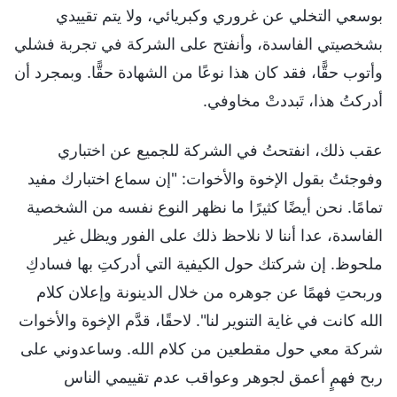
بوسعي التخلي عن غروري وكبريائي، ولا يتم تقييدي
بشخصيتي الفاسدة، وأنفتح على الشركة في تجربة فشلي
وأتوب حقًّا، فقد كان هذا نوعًا من الشهادة حقًّا. وبمجرد أن
أدركتُ هذا، تَبددتْ مخاوفي.
عقب ذلك، انفتحتُ في الشركة للجميع عن اختباري
وفوجئتُ بقول الإخوة والأخوات: "إن سماع اختبارك مفيد
تمامًا. نحن أيضًا كثيرًا ما نظهر النوع نفسه من الشخصية
الفاسدة، عدا أننا لا نلاحظ ذلك على الفور ويظل غير
ملحوظ. إن شركتك حول الكيفية التي أدركتِ بها فسادكِ
وربحتِ فهمًا عن جوهره من خلال الدينونة وإعلان كلام
الله كانت في غاية التنوير لنا". لاحقًا، قدَّم الإخوة والأخوات
شركة معي حول مقطعين من كلام الله. وساعدوني على
ربح فهمٍ أعمق لجوهر وعواقب عدم تقييمي الناس