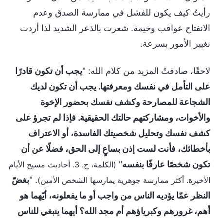
رأيتُ كيف يكون للفشل في ممارسة الصدق وعدم
الانفتاح عواقب وخيمة. شعرت بالذعر الشديد لذا أردت
تغيير الأمور بسرعة.
لاحقًا، صادفتُ المزيد من كلام الله: "
يجب أن تكون قادرًا
على التأمل في نفسك ومعرفتها. يجب أن تكون لديك
الشجاعة للمصارحة وكشف نفسك بحضور الإخوة
والأخوات، ومشاركتهم حالتك الحقيقية. فإذا لم تجرؤ على
كشف نفسك وتحليل شخصيتك الفاسدة، أو الاعتراف
بأخطائك، فأنت لست إذن بساعٍ إلى الحق، فضلًا عن أن
تكون شخصًا عارفًا بنفسه
"
(الكلمة، ج. 3. أحاديث مسيح الأيام
. "
بغضّ
الأخيرة. أكثر ممارسة جوهرية يمارسها الشخص الأمين)
النظر عمّا يؤديه الناس من واجب أو ما يفعلونه، أيّهما هو
أهم، غرورهم وكبرياؤهم أم مجد الله؟ أيهما ينبغي للناس