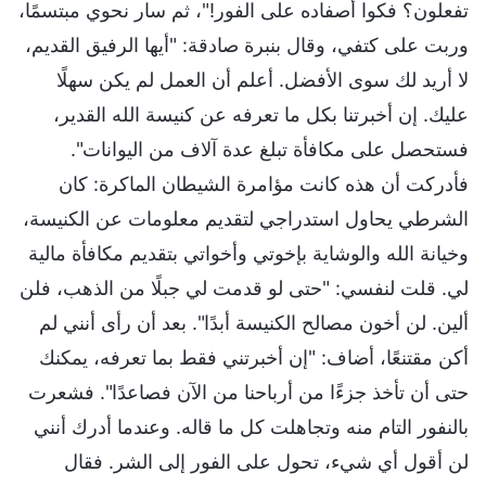
تفعلون؟ فكوا أصفاده على الفور!"، ثم سار نحوي مبتسمًا،
وربت على كتفي، وقال بنبرة صادقة: "أيها الرفيق القديم،
لا أريد لك سوى الأفضل. أعلم أن العمل لم يكن سهلًا
عليك. إن أخبرتنا بكل ما تعرفه عن كنيسة الله القدير،
فستحصل على مكافأة تبلغ عدة آلاف من اليوانات".
فأدركت أن هذه كانت مؤامرة الشيطان الماكرة: كان
الشرطي يحاول استدراجي لتقديم معلومات عن الكنيسة،
وخيانة الله والوشاية بإخوتي وأخواتي بتقديم مكافأة مالية
لي. قلت لنفسي: "حتى لو قدمت لي جبلًا من الذهب، فلن
ألين. لن أخون مصالح الكنيسة أبدًا". بعد أن رأى أنني لم
أكن مقتنعًا، أضاف: "إن أخبرتني فقط بما تعرفه، يمكنك
حتى أن تأخذ جزءًا من أرباحنا من الآن فصاعدًا". فشعرت
بالنفور التام منه وتجاهلت كل ما قاله. وعندما أدرك أنني
لن أقول أي شيء، تحول على الفور إلى الشر. فقال