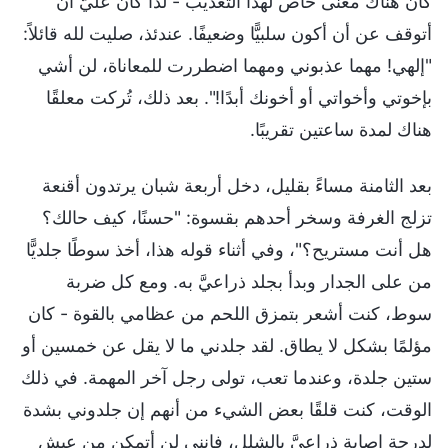
كان هناك معنى خاص لهذا التعذيب - لذا كان عليَّ أن
أتوقف عن أن أكون سلبيًّا وضعيفًا. عندئذ، صليت لله قائلاً:
"إلهي! مهما عذبوني ومهما اضطررت للمعاناة، لن أشي
بإخوتي وأخواتي أو أخونك أبدًا!". بعد ذلك، تُركت معلقًا
هناك لمدة ساعتين تقريبًا.
بعد الثامنة مساءً بقليل، دخل أربعة شبان يرتدون أقنعة
تزلج الغرفة وسخر أحدهم بقسوة: "حسنًا، كيف حالك؟
هل أنت مستريح؟"، وفي أثناء قوله هذا، أخذ سوطًا جلديًّا
من على الجدار وبدأ بجلد ذراعيَّ به. ومع كل ضربة
سوط، كنت أشعر بتمزق اللحم من عظامي بالقوة - كان
مؤلمًا بشكل لا يطاق. لقد جلدني ما لا يقل عن خمسين أو
ستين جلدة، وعندما تعب، تولى رجل آخر المهمة. في ذلك
الوقت، كنت قلقًا بعض الشيء من أنهم إن جلدوني بشدة
لدرجة إصابة ذراعيَّ بالشلل، فإنني لن أتمكن من عيش