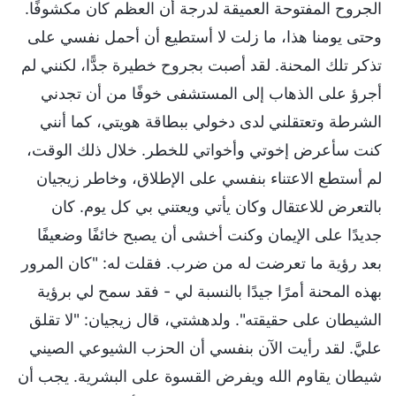
الجروح المفتوحة العميقة لدرجة أن العظم كان مكشوفًا.
وحتى يومنا هذا، ما زلت لا أستطيع أن أحمل نفسي على
تذكر تلك المحنة. لقد أصبت بجروح خطيرة جدًّا، لكنني لم
أجرؤ على الذهاب إلى المستشفى خوفًا من أن تجدني
الشرطة وتعتقلني لدى دخولي ببطاقة هويتي، كما أنني
كنت سأعرض إخوتي وأخواتي للخطر. خلال ذلك الوقت،
لم أستطع الاعتناء بنفسي على الإطلاق، وخاطر زيجيان
بالتعرض للاعتقال وكان يأتي ويعتني بي كل يوم. كان
جديدًا على الإيمان وكنت أخشى أن يصبح خائفًا وضعيفًا
بعد رؤية ما تعرضت له من ضرب. فقلت له: "كان المرور
بهذه المحنة أمرًا جيدًا بالنسبة لي - فقد سمح لي برؤية
الشيطان على حقيقته". ولدهشتي، قال زيجيان: "لا تقلق
عليَّ. لقد رأيت الآن بنفسي أن الحزب الشيوعي الصيني
شيطان يقاوم الله ويفرض القسوة على البشرية. يجب أن