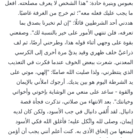
بعبوس وبنبرة حادة: "هذا الشخص لا يعرف مصلحته. افعل
ما يجب عليك فعله معه"؛ ثم خرج من الغرفة غاضبًا.
هددني أحد الشرطيين قائلًا: "إن لم تخبرنا بصدق بما
تعرفه، فلن تنتهي الأمور على خير بالنسبة لك". وصفعني
بقوة على وجهي أثناء قوله هذا، وطرحني أرضًا، ثم لف
ذراعيَّ خلف ظهري وقيد يديَّ مرة أخرى إلى الكرسي
المعدني. شعرت ببعض الخوف عندما فكرت في التعذيب
الذي ينتظرني، ولذا صليت الله صامتًا: "إلهي، موتي على
يد الشرطة اليوم هو بين يديك. أرجوك املأني بالإيمان
والقوة - ساعد على منعي من الوشاية بإخوتي وأخواتي
وخيانتك". بعد الانتهاء من صلاتي، تذكرت فجأة قصة
دانيال. لقد أُلقي دانيال في جب الأسود، ولكن كان لديه
إيمان، وصلى لله واتَّكل عليه؛ فأغلق الله فكي الأسود
ليمنعها من إلحاق الأذى به. كنت أعلم أنني يجب أن أؤمن