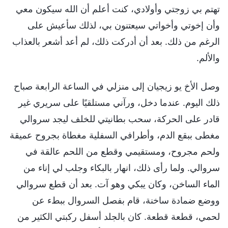
تهتم بي زوجتي وأولادي، كنت أعلم أن الله سيكون معي
وأن إخوتي وأخواتي سيعتنون بي، لذلك سأعيش على
الرغم من ذلك. بعد أن أدركت ذلك، لم أعد أشعر بالعذاب
والألم.
وصل الأخ يو زيجيان إلى منزلي في الساعة الرابعة صباح
ذلك اليوم. عندما دخل، ورآني مستلقيًا على سريري غير
قادر على الحركة، سحب بطانيتي للخلف ليجد سروالي
مغطى ببقع الدم، وأطرافي السفلية مغطاة بجروح عميقة
ولحم مجروح، ومستقيمي وقطع من اللحم عالقة في
سروالي. ولما رأى ذلك، انهار بالبكاء وجلب لي إناء من
الماء الساخن، وكان يبكي وهو آت. بعد أن قطع سروالي
ووضع ضمادة ساخنة، قام بفصل السروال ببطء عن
لحمي، قطعة قطعة. كان بالجلد أسفل ركبتي الكثير من