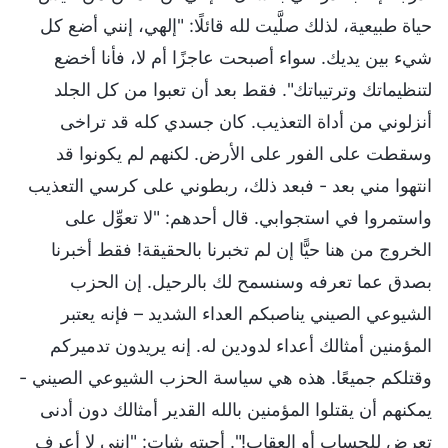
حياة طبيعية، لذلك صلَّيت لله قائلًا: "إلهي، إنني أضع كل
شيء بين يديك. سواء أصبحت عاجزًا أم لا، فأنا أخضع
لتنظيماتك وترتيباتك". فقط بعد أن تعبوا من كل الجلد
أنزلوني من أداة التعذيب. كان جسدي كله قد تراخى
وسقطت على الفور على الأرض. لكنهم لم يكونوا قد
انتهوا مني بعد - فبعد ذلك، ربطوني على كرسي التعذيب
واستمروا في استجوابي. قال أحدهم: "لا تعوِّل على
الخروج من هنا حيًّا إن لم تخبرنا بالحقيقة! فقط أخبرنا
بصدق عما تعرفه وسنسمح لك بالرحيل. إن الحزب
الشيوعي الصيني يناصبكم العداء الشديد – فإنه يعتبر
المؤمنين أمثالك أعداء لدودين له. إنه يريدون تدميركم
وقتلكم جميعًا. هذه هي سياسة الحزب الشيوعي الصيني -
يمكنهم أن يقتلوا المؤمنين بالله القدير أمثالك دون أدنى
تعرض للحساب أو العقاب!". أجبته بثبات: "إنني لا أعرف