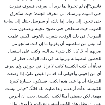
قائلين:"إن لم تخبرنا بما نريد أن نعرفه، فسوف نضربك
حتى الموت ونرسلك إلى محرقة الجثث؛ حيث ستُحرق
حتى تتحول إلى رماد. إما ذلك، أو سنرسل جثتك إلى ساحة
الطوب حيث ستطحن حتى تصبح عجينة ويصنعون منك
الطوب". في ذلك الوقت، شعرت بالخوف، لكنني علمت
أنه ليس من سلطتهم أن يقولوا ما إن كنت سأنجو من
ضربهم أم لا. كان كل شيء بيد الله، وكنت على استعداد
للخضوع لتنظيماته وترتيباته. في ذلك الوقت، خطر لي
فجأة أن كتب الكنيسة كانت لا تزال في حوزتي ولم يعرف
أي من إخوتي وأخواتي أنه قد تم القبض عليَّ. إذا وضعت
الشرطة أيديها على هذه الكتب، فستكون خسارة كبيرة
للكنيسة. بدأت أرتعب، ولذا صليت لله قائلًا: "حياتي ليست
مهمة، لكن بصفتي أمينًا لكتب الكنيسة، يجب أن أحرص
على أن تظل هذه الكتب آمنة. ومع ذلك، لا أعرف ما إن