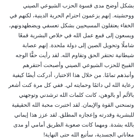
بشكل أوضح مدى قسوة الحزب الشيوعي الصيني
ووحشيته. إنهم يزعمون احترام الحرية الدينية، لكنهم في
الخفاء يعتقلون المسيحيين بشكل تعسفي ويضطهدونهم،
ويسعون إلى قمع عمل الله في خلاص البشرية قمعًا
شاملًا وتحويل الصين إلى دولة ملحدة. إنهم عصابة
شيطانية تحتقر الحق وتقاوم الله. لقد رأيت حقًّا الوجه
القبيح للحزب الشيوعي الصيني وأصبحت أحتقرهم
وأنبذهم تمامًا. من خلال هذا الاختبار، أدركت أيضًا كيفية
رعاية الله لي دائمًا وحمايته لي. ففي كل مرة كنت أشعر
بالألم أو بالوهن، كانت كلمات الله ترشدني وتوجهني
وتمنحني القوة والإيمان. لقد اختبرت محبة الله الحقيقية
للبشرية وقدرته وإعجازه المطلق. لقد عزز هذا إيماني
بالله بشدة. ومهما كانت صعوبة الطريق أمامي أو مدى
معاناتي الجسدية، سأتبع الله حتى النهاية!