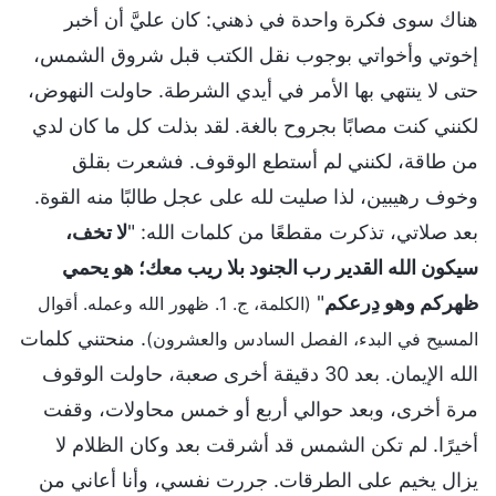
هناك سوى فكرة واحدة في ذهني: كان عليَّ أن أخبر
إخوتي وأخواتي بوجوب نقل الكتب قبل شروق الشمس،
حتى لا ينتهي بها الأمر في أيدي الشرطة. حاولت النهوض،
لكنني كنت مصابًا بجروح بالغة. لقد بذلت كل ما كان لدي
من طاقة، لكنني لم أستطع الوقوف. فشعرت بقلق
وخوف رهيبين، لذا صليت لله على عجل طالبًا منه القوة.
بعد صلاتي، تذكرت مقطعًا من كلمات الله: "
لا تخف،
سيكون الله القدير رب الجنود بلا ريب معك؛ هو يحمي
ظهركم وهو دِرعكم
"
(الكلمة، ج. 1. ظهور الله وعمله. أقوال
. منحتني كلمات
المسيح في البدء، الفصل السادس والعشرون)
الله الإيمان. بعد 30 دقيقة أخرى صعبة، حاولت الوقوف
مرة أخرى، وبعد حوالي أربع أو خمس محاولات، وقفت
أخيرًا. لم تكن الشمس قد أشرقت بعد وكان الظلام لا
يزال يخيم على الطرقات. جررت نفسي، وأنا أعاني من