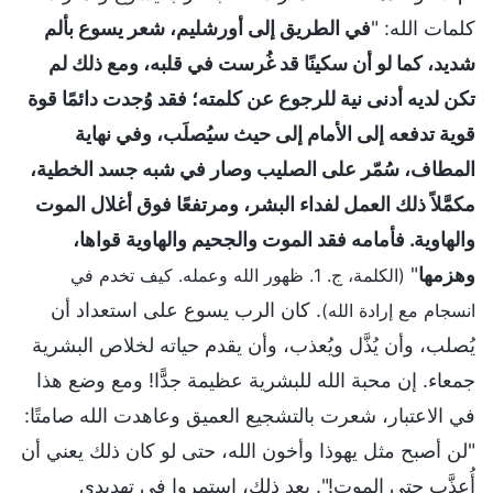
كلمات الله: "
في الطريق إلى أورشليم، شعر يسوع بألم
شديد، كما لو أن سكينًا قد غُرست في قلبه، ومع ذلك لم
تكن لديه أدنى نية للرجوع عن كلمته؛ فقد وُجدت دائمًا قوة
قوية تدفعه إلى الأمام إلى حيث سيُصلَب، وفي نهاية
المطاف، سُمّر على الصليب وصار في شبه جسد الخطية،
مكمَّلاً ذلك العمل لفداء البشر، ومرتفعًا فوق أغلال الموت
والهاوية. فأمامه فقد الموت والجحيم والهاوية قواها،
وهزمها
"
(الكلمة، ج. 1. ظهور الله وعمله. كيف تخدم في
. كان الرب يسوع على استعداد أن
انسجام مع إرادة الله)
يُصلب، وأن يُذَّل ويُعذب، وأن يقدم حياته لخلاص البشرية
جمعاء. إن محبة الله للبشرية عظيمة جدًّا! ومع وضع هذا
في الاعتبار، شعرت بالتشجيع العميق وعاهدت الله صامتًا:
"لن أصبح مثل يهوذا وأخون الله، حتى لو كان ذلك يعني أن
أُعذَّب حتى الموت!". بعد ذلك، استمروا في تهديدي