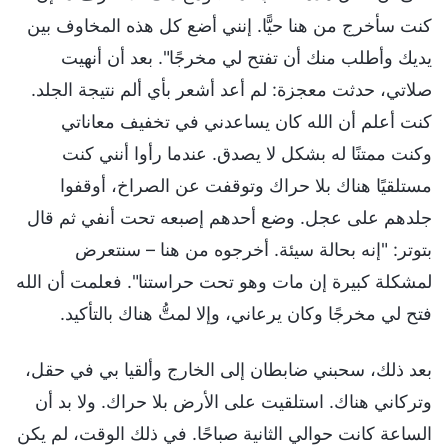
كنت سأخرج من هنا حيًّا. إنني أضع كل هذه المخاوف بين
يديك وأطلب منك أن تفتح لي مخرجًا". بعد أن أنهيت
صلاتي، حدثت معجزة: لم أعد أشعر بأي ألم نتيجة الجلد.
كنت أعلم أن الله كان يساعدني في تخفيف معاناتي
وكنت ممتنًا له بشكل لا يصدق. عندما رأوا أنني كنت
مستلقيًا هناك بلا حراك وتوقفت عن الصراخ، أوقفوا
جلدهم على عجل. وضع أحدهم إصبعه تحت أنفي ثم قال
بتوتر: "إنه بحالة سيئة. أخرجوه من هنا – سنتعرض
لمشكلة كبيرة إن مات وهو تحت حراستنا". فعلمت أن الله
فتح لي مخرجًا وكان يرعاني، وإلا لمتُّ هناك بالتأكيد.
بعد ذلك، سحبني ضابطان إلى الخارج وألقيا بي في حقل،
وتركاني هناك. استلقيت على الأرض بلا حراك. ولا بد أن
الساعة كانت حوالي الثانية صباحًا. في ذلك الوقت، لم يكن