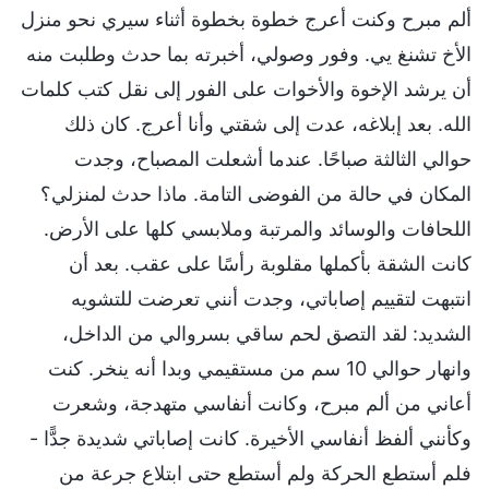
ألم مبرح وكنت أعرج خطوة بخطوة أثناء سيري نحو منزل
الأخ تشنغ يي. وفور وصولي، أخبرته بما حدث وطلبت منه
أن يرشد الإخوة والأخوات على الفور إلى نقل كتب كلمات
الله. بعد إبلاغه، عدت إلى شقتي وأنا أعرج. كان ذلك
حوالي الثالثة صباحًا. عندما أشعلت المصباح، وجدت
المكان في حالة من الفوضى التامة. ماذا حدث لمنزلي؟
اللحافات والوسائد والمرتبة وملابسي كلها على الأرض.
كانت الشقة بأكملها مقلوبة رأسًا على عقب. بعد أن
انتبهت لتقييم إصاباتي، وجدت أنني تعرضت للتشويه
الشديد: لقد التصق لحم ساقي بسروالي من الداخل،
وانهار حوالي 10 سم من مستقيمي وبدا أنه ينخر. كنت
أعاني من ألم مبرح، وكانت أنفاسي متهدجة، وشعرت
وكأنني ألفظ أنفاسي الأخيرة. كانت إصاباتي شديدة جدًّا -
فلم أستطع الحركة ولم أستطع حتى ابتلاع جرعة من