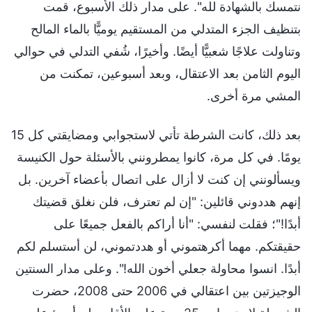
نتمسك بالشهادة لله". على مدار ذلك الأسبوع، قمت
بتنظيف الجزء المتدلي من المستقيم يوميًّا بالماء المالح
وتناولت علاجًا شعبيًّا أيضًا. وأخيرًا، شُفي التدلي في حوالي
اليوم الثامن بعد الاعتقال، وبعد أسبوعين، تمكنت من
المشي مرة أخرى.
بعد ذلك، كانت الشرطة تأتي لاستجوابي ومضايقتي كل 15
يومًا. في كل مرة، كانوا يمطرونني بالأسئلة حول الكنيسة
ويسألونني إن كنت لا أزال على اتصال بأعضاء آخرين. بل
إنهم هددوني قائلين: "إن لم تعترف، فلن نغلق قضيتك
أبدًا!"؛ فقلت لنفسي: "أنا أراكم بالفعل جميعًا على
حقيقتكم. مهما أكرهتموني أو هددتموني، لن أستسلم لكم
أبدًا. انسوا محاولة جعلي أخون الله!". وعلى مدار السنتين
الوجيزتين بين اعتقالي في 2006 حتى 2008، حضرت