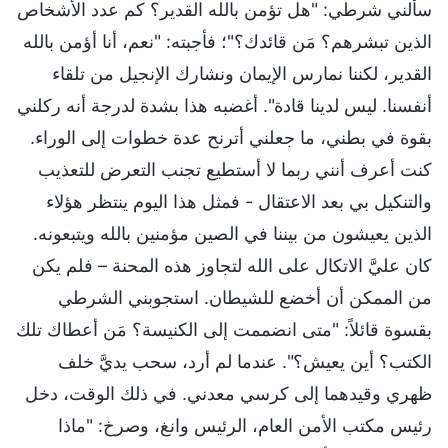
سألني شرطي: "هل تؤمن بالله القدير؟ كم عدد الأشخاص
الذين تبشرهم؟ مَن قائدك؟"؛ فأجبته: "نعم، أنا أؤمن بالله
القدير، لكننا نمارس الإيمان ونشارك الإنجيل من تلقاء
أنفسنا. ليس لدينا قادة". أغضبه هذا بشدة لدرجة أنه ركلني
بقوة في بطني، ما جعلني أترنح عدة خطوات إلى الوراء.
كنت أعرف أنني ربما لا أستطيع تجنب التعرض للتعذيب
والتنكيل بي بعد الاعتقال - فمثل هذا اليوم ينتظر هؤلاء
الذين يعيشون من بيننا في الصين مؤمنين بالله ويتبعونه.
كان عليَّ الاتكال على الله لتجاوز هذه المحنة – فلم يكن
من الممكن أن أخضع للشيطان. استجوبني الشرطي
بقسوة قائلاً: "متى انضممت إلى الكنيسة؟ مَن أعطاك تلك
الكتب؟ أين يعيش؟". عندما لم أرد، سحب يديَّ خلف
ظهري وقيدهما إلى كرسي معدني. في ذلك الوقت، دخل
رئيس مكتب الأمن العام، الرئيس وانغ، وصرخ: "ماذا