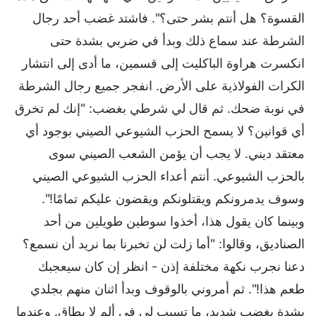
القسوة؟ هل أنتم بشر حتى؟". فاشتد غضب أحد رجال
الشرطة عند سماع ذلك وبدأ في ضربي بشدة حتى
انكسرت هراوة الباكليت إلى قسمين، ما أدى إلى انتشار
الكرات الفولاذية على الأرض. انفجر جميع رجال الشرطة
في نوبة ضحك. ثم قال لي شرطي بغضب: "إنك لم تخرق
أي قوانين؟ لا يسمح الحزب الشيوعي الصيني بوجود أي
معتقد ديني. لا يجب أن يؤمن الشعب الصيني سوى
بالحزب الشيوعي. أنتم أعداء الحزب الشيوعي الصيني
وسوف يدمرونكم ويقتلونكم ويقضون عليكم تمامًا!".
وبينما كان يقول هذا، أخذوا سوطين طويلين من أحد
الصناديق، وقالوا: "أما زلت لن تخبرنا بما نريد أن نسمع؟
دعنا نجرب نكهة مختلفة إذن - انظر إن كان سيعجبك
طعم هذا!". ثم أمروني بالوقوف وبدأ اثنان منهم بجلدي
بشدة بغضب شديد، ما تسبب لي في ألم لا يطاق. وعندما