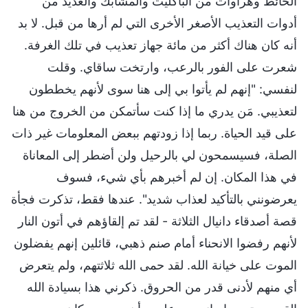
الحائط وهراوات من الباكليت والمشابك والعديد من
أدوات التعذيب الأصغر الأخرى التي لم أرها من قبل. لا بد
أنه كان هناك أكثر من مائة جهاز تعذيب في تلك الغرفة.
شعرت على الفور بالرعب، وارتخت ساقاي. وقلت
لنفسي: "إنهم لم يأتوا بي إلى هنا سوى لأنهم يخططون
لتعذيبي. مَن يدري ما إذا كنت سأتمكن من الخروج من هنا
على قيد الحياة. ربما إذا زودتهم ببعض المعلومات غير ذات
الصلة، فسيسمحون لي بالرحيل ولن أضطر إلى المعاناة
في هذا المكان. إن لم أخبرهم بأي شيء، فسوف
يعرضونني بالتأكيد لعذاب شديد". عندها فقط، تذكرت فجأة
قصة أصدقاء دانيال الثلاثة - لقد تم إلقاؤهم في أتون النار
لأنهم رفضوا الانحناء أمام صنم ذهبي، قائلين إنهم يفضلون
الموت على خيانة الله. لقد حمى الله ثلاثتهم، ولم يتعرض
أي منهم لأدنى قدر من الحروق. ذكرني هذا بسيادة الله