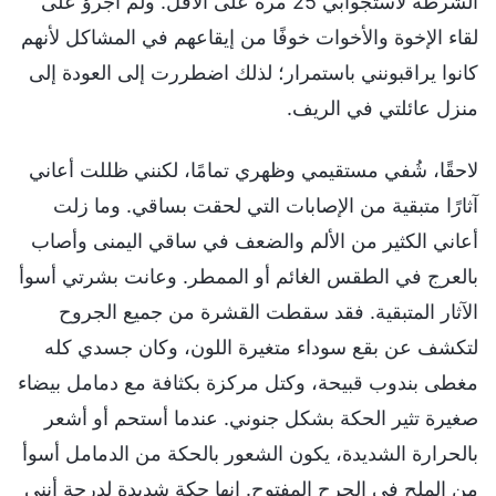
الشرطة لاستجوابي 25 مرة على الأقل. ولم أجرؤ على
لقاء الإخوة والأخوات خوفًا من إيقاعهم في المشاكل لأنهم
كانوا يراقبونني باستمرار؛ لذلك اضطررت إلى العودة إلى
منزل عائلتي في الريف.
لاحقًا، شُفي مستقيمي وظهري تمامًا، لكنني ظللت أعاني
آثارًا متبقية من الإصابات التي لحقت بساقي. وما زلت
أعاني الكثير من الألم والضعف في ساقي اليمنى وأصاب
بالعرج في الطقس الغائم أو الممطر. وعانت بشرتي أسوأ
الآثار المتبقية. فقد سقطت القشرة من جميع الجروح
لتكشف عن بقع سوداء متغيرة اللون، وكان جسدي كله
مغطى بندوب قبيحة، وكتل مركزة بكثافة مع دمامل بيضاء
صغيرة تثير الحكة بشكل جنوني. عندما أستحم أو أشعر
بالحرارة الشديدة، يكون الشعور بالحكة من الدمامل أسوأ
من الملح في الجرح المفتوح. إنها حكة شديدة لدرجة أنني