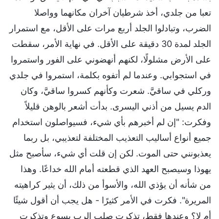
تعبا من جلدي، أخذ شرطيان آخران مكانهما وواصلا
الضرب، وتبادلوا الجلد أربع مرات على الأقل، مع استمرار
الجلد لمدة 30 دقيقة على الأقل. في نهاية الأمر، سقطت
على الأرض مشلولًا، لكنهم أنهضوني على الفور واستمروا
في استجوابي. وعندما لم أتفوه بكلمة، استمروا في جلدي
وركلي في ساقيَّ. شعرت وكأنهم كسروا ساقيَّ، وكان
الدم يسيل من أذني اليسرى. بدأت أشعر بالوهن قليلاً
وفكرت: "إن لم أخبرهم بأي شيء، فسيواصلون استخدام
جميع أنواع أساليب التعذيب المختلفة لتعذيبي، بل ربما
يعذبونني حتى الموت. لكن إن قلت أي شيء، سأصبح مثل
يهوذا وسيصبح العهد الذي قطعته أمام الله خداعًا. وهذا
من شأنه أن يؤذي الله، والأسوأ من ذلك، أن يثير كراهيته
المريرة". فكرت في الأمر كثيرًا - هل يجب أن أقول شيئًا
أم لا؟ وعندها فقط، تذكرت صلب الرب يسوع وتذكرت