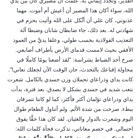
القدير، وتجدد إيماني به. علمت أن مصيري كان بين يدي
الله، سواء أكان هذا المصير أن أعيش أم أموت. مهما
عذبوني، كان علي أن أتَّكل على الله وأثبت بحزم في
شهادتي له. بعد ذلك، جاء ضابطان شابان وضبطا آلة
التعذيب الفولاذية بحسب طولي، وعلقا يديَّ من العمود
الأفقي بحيث لامست قدماي الأرض بأطراف أصابعي.
صرخ أحد الضباط بشراسة: "لقد أضعنا يومًا كاملًا في
محاولة إقناعك بالتحدث، حان الوقت الآن لجعلك تعاني!".
كانت يداي وذراعاي تحملان وزن جسدي بالكامل. شعرت
بتعب شديد في جسدي بشكل لا يصدق. بعد فترة، بدأت
يداي وذراعاي تؤلمان أكثر فأكثر، كما لو كانتا تتمزقان
ببطء. صرخت من شدة الألم. ولم أتناول الطعام طوال
اليوم وشعرت بالدوار والغثيان. لقد كان هذا حقًّا يفوق
احتمالي. في خضم معاناتي، تذكرت فجأة كلمات الله: