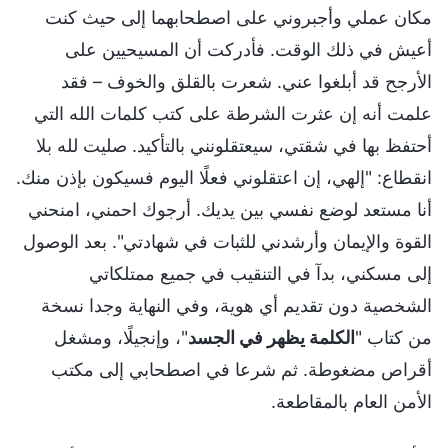
مكان عملي وأجبروني على اصطحابهما إلى حيث كنت
أعيش في ذلك الوقت. فأدركت أن المسيحيين على
الأرجح قد أبلغوا عني. شعرت بالقلق والخوف – فقد
علمت أنه إن عثرت الشرطة على كتب كلمات الله التي
أحتفظ بها في شقتي، سيعتقلونني بالتأكيد. صليت لله بلا
انقطاع: "إلهي، إن اعتقلوني فعلًا اليوم فسيكون بإذن منك.
أنا مستعد لوضع نفسي بين يديك. أرجوك احمني، امنحني
القوة والإيمان وأرشدني للثبات في شهادتي". بعد الوصول
إلى مسكني، بدآ في التنقيب في جميع ممتلكاتي
الشخصية دون تقديم أي هوية، وفي النهاية وجدا نسخة
من كتاب "
الكلمة يظهر في الجسد
"، وإنجيلًا، ومشغل
أقراص مضغوطة. ثم شرعا في اصطحابي إلى مكتب
الأمن العام بالمقاطعة.