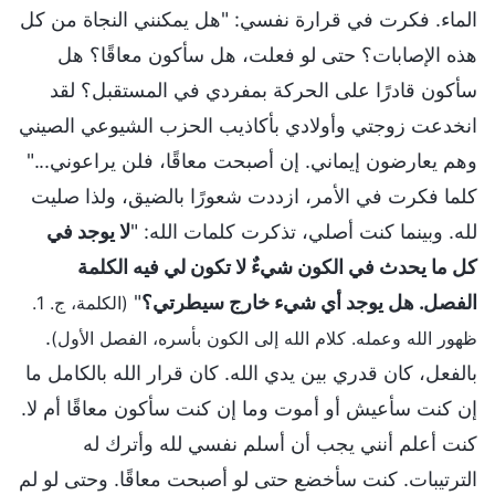
الماء. فكرت في قرارة نفسي: "هل يمكنني النجاة من كل
هذه الإصابات؟ حتى لو فعلت، هل سأكون معاقًا؟ هل
سأكون قادرًا على الحركة بمفردي في المستقبل؟ لقد
انخدعت زوجتي وأولادي بأكاذيب الحزب الشيوعي الصيني
وهم يعارضون إيماني. إن أصبحت معاقًا، فلن يراعوني..."
كلما فكرت في الأمر، ازددت شعورًا بالضيق، ولذا صليت
لله. وبينما كنت أصلي، تذكرت كلمات الله: "
لا يوجد في
كل ما يحدث في الكون شيءٌ لا تكون لي فيه الكلمة
الفصل. هل يوجد أي شيء خارج سيطرتي؟
"
(الكلمة، ج. 1.
.
ظهور الله وعمله. كلام الله إلى الكون بأسره، الفصل الأول)
بالفعل، كان قدري بين يدي الله. كان قرار الله بالكامل ما
إن كنت سأعيش أو أموت وما إن كنت سأكون معاقًا أم لا.
كنت أعلم أنني يجب أن أسلم نفسي لله وأترك له
الترتيبات. كنت سأخضع حتى لو أصبحت معاقًا. وحتى لو لم