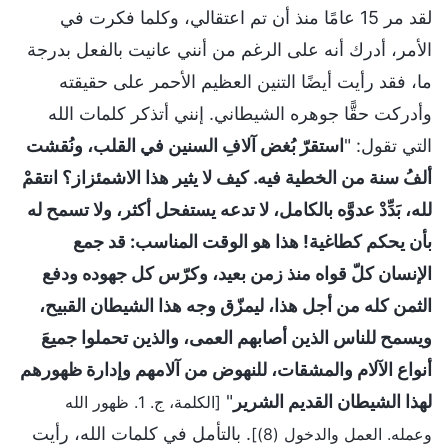
لقد مر 15 عامًا منذ أن تم اعتقالي، وكلما فكرت في
الأمر، أدرك أنه على الرغم من أنني عانيت بالفعل بدرجة
ما، فقد رأيت أيضًا التنين العظيم الأحمر على حقيقته
وأدركت حقًّا جوهره الشيطاني. إنني أتذكر كلمات الله
التي تقول: "
استقرّ بُغض آلافِ السنين في القلب، ونُقشت
ألفُ سنة من الخطية فيه. كيف لا يثير هذا الاشمئزاز؟ انتقمْ
لله، بَدِّدْ عدوَّه بالكامل، لا تدعه يستفحل أكثر، ولا تسمح له
بأن يحكم كطاغية! هذا هو الوقت المناسب: قد جمع
الإنسان كلّ قواه منذ زمن بعيد، وكرّس كل جهوده ودفع
الثمن كله من أجل هذا، ليمزّق وجه هذا الشيطان القبيح،
ويسمح للناس الذين أصابهم العمى، والذين تحملوا جميعَ
أنواع الآلام والمشقات، للنهوض من آلامهم وإدارة ظهورهم
لهذا الشيطان القديم الشرير
"
[الكلمة، ج. 1. ظهور الله
. بالتأمل في كلمات الله، رأيت
وعمله. العمل والدخول (8)]