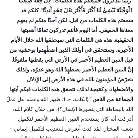
"
ربما تتذكرون جميعكم هذه الكلمات:"لِأَنَّ خِفَّةَ ضِيقَتِنَا
ٱلْوَقْتِيَّةَ تُنْشِئُ لَنَا أَكْثَرَ فَأَكْثَرَ ثِقَلَ مَجْدٍ أَبَدِيًّا". كلكم قد
سمعتم هذه الكلمات من قبل، لكن أحدًا منكم لم يفهم
معناها الحقيقي. أما اليوم فأنتم تدركون تمامًا أهميتها
الحقيقية. هذه هي الكلمات التي سيحققها الله خلال الأيام
الأخيرة، وستتحقق في أولئك الذين اضطُهِدوا بوحشية من
قبل التنين العظيم الأحمر في الأرض التي يقطنها ملفوفًا.
إنَّ التنين العظيم الأحمر يضطهِدُ اللهَ وهو عدوّه، ولذلك
يتعرّضُ المؤمنون بالله في هذه الأرض إلى الإذلال
والاضطهاد، وكنتيجة لذلك، تتحقق هذه الكلمات فيكم أيتها
الجماعة من الناس
"
(الكلمة، ج. 1. ظهور الله وعمله. هل عملُ
. من خلال كلام الله،
الله بالبساطة التي يتصورها الإنسان؟)
أدركت أنه كان يستخدم التنين العظيم الأحمر لتكميل
شعبه المختار. لقد كنت أتعرض للتعذيب لتكميل إيماني -