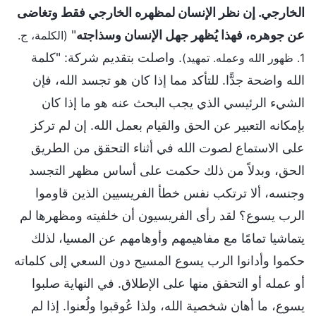
الخارجي. إن نظر الإنسان لمظهره الخارجي فقط وتغاضى
عن جوهره، فهذا يُظهر جهل الإنسان وسذاجته
"
(الكلمة، ج.
. واصلت بتقديم شركة: "كلمة
1. ظهور الله وعمله. تمهيد)
الله واضحة جدًّا. للتأكد مما إذا كان هو تجسد الله، فإن
الشيء الرئيسي الذي يجب البحث عنه هو ما إذا كان
بإمكانه التعبير عن الحق والقيام بعمل الله. إن لم تركز
على الاستماع لصوت الله في أثناء التحقق من الطريق
الحق، وبدلاً من ذلك حكمت على أساس مظهر التجسد
وجنسه، ألا ترتكب نفس خطأ الفريسيين الذين قاوموا
الرب يسوع؟ لقد رأى الفريسيون أن خلفيته ومظهرها لم
يتماشيا تمامًا مع مفاهيمهم وأوهامهم عن المسيا، لذلك
حكموا وأدانوا الرب يسوع المسيح دون السعي إلى كلماته
أو عمله أو التحقق منها على الإطلاق. في النهاية صلبوا
يسوع، ما أهان شخصية الله، ولذا عُوقبوا ولُعنوا. إذا لم