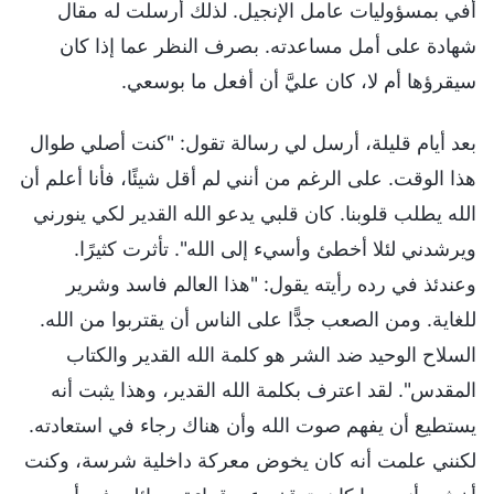
أفي بمسؤوليات عامل الإنجيل. لذلك أرسلت له مقال
شهادة على أمل مساعدته. بصرف النظر عما إذا كان
سيقرؤها أم لا، كان عليَّ أن أفعل ما بوسعي.
بعد أيام قليلة، أرسل لي رسالة تقول: "كنت أصلي طوال
هذا الوقت. على الرغم من أنني لم أقل شيئًا، فأنا أعلم أن
الله يطلب قلوبنا. كان قلبي يدعو الله القدير لكي ينورني
ويرشدني لئلا أخطئ وأسيء إلى الله". تأثرت كثيرًا.
وعندئذ في رده رأيته يقول: "هذا العالم فاسد وشرير
للغاية. ومن الصعب جدًّا على الناس أن يقتربوا من الله.
السلاح الوحيد ضد الشر هو كلمة الله القدير والكتاب
المقدس". لقد اعترف بكلمة الله القدير، وهذا يثبت أنه
يستطيع أن يفهم صوت الله وأن هناك رجاء في استعادته.
لكنني علمت أنه كان يخوض معركة داخلية شرسة، وكنت