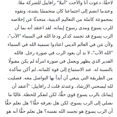
لاحقًا، دعوت أنا والأخت "أنيلا" رافاييل للشركة معًا.
وعندما انضم إلى اجتماعنا كان متحمسًا بشدة، وتفوه
بمجموعة كاملة من التعاليم الدينية، متحدثًا عن إخلاصه
للرب يسوع ومدى رسوخ إيمانه. لقد اعتقد أنه بما أن
الرب يسوع قد تجسد كذكر ودعا الله في السماء "الآب"،
ولأن مَن في العالم الديني اعتادوا تسمية الله في السماء
"الله الآب"، لا بد أن يعود الرب في صورة رجل. فالله
القدير الذي يظهر ويعمل في صورة امرأة لم يكن مقبولًا
بالنسبة له. عند الاستماع إلى قوة كلماته، لم أكن متأكدة
من الطريقة التي ينبغي أن أبدأ بها التواصل معه. فصليت
لله ليمنحني الإرشاد. وعندئذ قلت لـ رافاييل: "أعتقد أن
إيمانك بالرب يسوع قوي حقًّا، لكن لنفكر للحظة. غالبًا ما
نصلي إلى الرب يسوع، لكن هل نعرفه حقًّا؟ هل نعلم حقًّا
أن الرب يسوع هو تجسد الله نفسه؟ هل نعلم حقًّا أنه هو