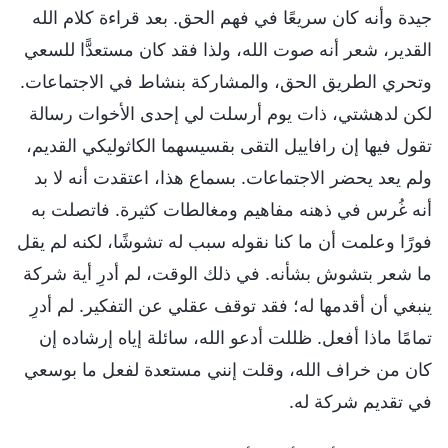
جيدة وأنه كان سريعًا في فهم الحق. بعد قراءة كلام الله
القدير، شعر أنه صوت الله، ولذا فقد كان مستعدًّا للسعي
وتحري الطريق الحق، والمشاركة بنشاط في الاجتماعات.
لكن لدهشتي، ذات يوم أرسلت لي إحدى الأخوات رسالة
تقول فيها إن رافاييل التقى بقسيسهما الكاثوليكي القديم،
ولم يعد يحضر الاجتماعات. بسماع هذا، اعتقدت أنه لا بد
أنه غُرس في ذهنه مفاهيم ومغالطات كثيرة. فاتصلت به
فورًا وعلمت أن ما كنا نقوله سبب له تشوشًا، لكنه لم يقل
ما شعر بتشوش بشأنه. في ذلك الوقت، لم أدرِ أية شركة
ينبغي أن أقدمها له؛ فقد توقف عقلي عن التفكير. لم أدرِ
تمامًا ماذا أفعل. ظللت أدعو الله، سائلة إياه إرشاده إن
كان من خراف الله، وقلت إنني مستعدة لفعل ما بوسعي
في تقديم شركة له.