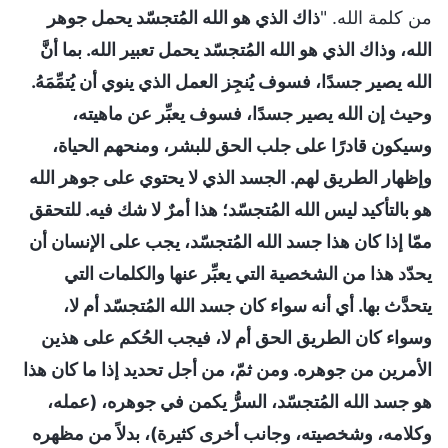
من كلمة الله. "
ذاك الذي هو الله المُتجسّد يحمل جوهر
الله، وذاك الذي هو الله المُتجسّد يحمل تعبير الله. بما أنَّ
الله يصير جسدًا، فسوف يُنجِز العمل الذي ينوي أن يُتمِّمَهُ.
وحيث إن الله يصير جسدًا، فسوف يعبِّر عن ماهيته،
وسيكون قادرًا على جلب الحق للبشر، ومنحهم الحياة،
وإظهار الطريق لهم. الجسد الذي لا يحتوي على جوهر الله
هو بالتأكيد ليس الله المُتجسّد؛ هذا أمرٌ لا شك فيه. للتحقق
ممّا إذا كان هذا جسد الله المُتجسّد، يجب على الإنسان أن
يحدّد هذا من الشخصية التي يعبِّر عنها والكلمات التي
يتحدَّث بها. أي أنه سواء كان جسد الله المُتجسّد أم لا،
وسواء كان الطريق الحق أم لا، فيجب الحُكم على هذين
الأمرين من جوهره. ومن ثمّ، من أجل تحديد إذا ما كان هذا
هو جسد الله المُتجسّد، السرُّ يكمن في جوهره، (عمله،
وكلامه، وشخصيته، وجانب أخرى كثيرة)، بدلاً من مظهره