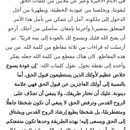
في الأيام الأخيرة وعبَّر عن ملايين من كلمات الحق
ليقوتنا، ويخلصنا من عبودية الخطيئة، ويطهرنا من أجل
الدخول إلى ملكوته. آمل أن تتمكن من تأمل هذا الأمر
المتعلق بمصيرنا وآخرتنا بإمعان. سأصلي من أجلك. أرجو
أن يفتح الله قلبك ويسمح لك بالعودة إلى بيته قريبًا". ثم
أرسلت له قراءات من ثلاثة مقاطع من كلمة الله. من بين
هذه المقاطع، كان هناك مقطع من كلمة الله جعله يفكر
وأخذه إلى نقطة تحول. تقول كلمات الله: "
إن عودة يسوع
خلاص عظيم لأولئك الذين يستطيعون قبول الحق، أما
بالنسبة إلى أولئك العاجزين عن قبول الحق فهي علامة
دينونة. عليك أن تختار طريقك، ولا ينبغي أن تجدّف على
الروح القدس وترفض الحق. لا ينبغي أن تكون شخصًا جاهلًا
ومتغطرسًا، بل شخصًا يطيع إرشاد الروح القدس ويشتاق
إلى الحق ويسعى إليه؛ بهذه الطريقة وحدها تكون منفعتكم.