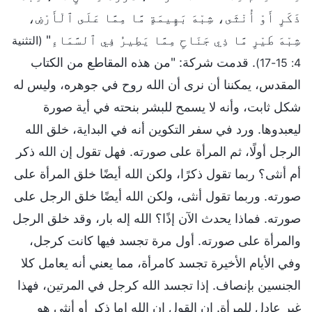
ذَكَرٍ أَوْ أُنْثَى، شِبْهَ بَهِيمَةٍ مَّا مِمَّا عَلَى ٱلْأَرْضِ،
شِبْهَ طَيْرٍ مَّا ذِي جَنَاحٍ مِمَّا يَطِيرُ فِي ٱلسَّمَاءِ"
(التثنية
. قدمت شركة: "من هذه المقاطع من الكتاب
4: 15-17)
المقدس، يمكننا أن نرى أن الله روح في جوهره، وليس له
شكل ثابت، وأنه لا يسمح للبشر بنحته في أية صورة
ليعبدوها. ورد في سفر التكوين أنه في البداية، خلق الله
الرجل أولًا، ثم المرأة على صورته. فهل تقول إن الله ذكر
أم أنثى؟ ربما تقول ذكرًا، ولكن الله أيضًا خلق المرأة على
صورته. وربما تقول أنثى، ولكن الله أيضًا خلق الرجل على
صورته. فماذا يحدث الآن إذًا؟ الله إله بار، وقد خلق الرجل
والمرأة على صورته. أول مرة تجسد فيها كانت كرجل،
وفي الأيام الأخيرة تجسد كامرأة، مما يعني أنه يعامل كلا
الجنسين بإنصاف. إذا تجسد الله كرجل في المرتين، فهذا
غير عادل للمرأة. إن القول إن الله إما ذكر أو أنثى هو