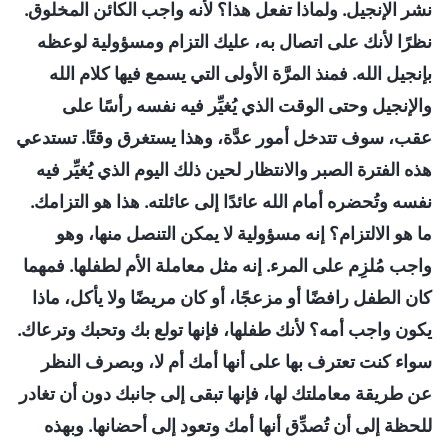
نشر الإنجيل. ولماذا تفعل هذا؟ لأنه واجب الكائن المخلوق.
نظرًا لأنك على اتصال به، عليك التزام ومسؤولية لوعظه
بإنجيل الله. فمنذ المرَّة الأولى التي يسمع فيها كلام الله
والإنجيل وحتى الوقت الذي يُغيِّر فيه نفسه رأسًا على
عقب، سوف تتدخل أمور عدَّة، وهذا يستغرق وقتًا. تستدعي
هذه الفترة الصبر والانتظار لحين ذلك اليوم الذي يُغيِّر فيه
نفسه وتُحضره أمام الله عائدًا إلى عائلته. هذا هو التزامك.
ما هو الالتزام؟ إنه مسؤولية لا يمكن التنصل منها، وهو
واجب مُلزِم على المرء. إنه مثل معاملة الأم لطفلها. فمهما
كان الطفل رافضًا أو مزعجًا، أو كان مريضًا ولا يأكل، ماذا
يكون واجب أمه؟ لأنك طفلها، فإنها تولع بك وتحبك وترعاك.
سواء كنت تعترف بها على أنها أمك أم لا، وبصرف النظر
عن طريقة معاملتك لها، فإنها تبقى إلى جانبك دون أن تغادر
للحظة إلى أن تُصدِّق أنها أمك وتعود إلى أحضانها. وبهذه