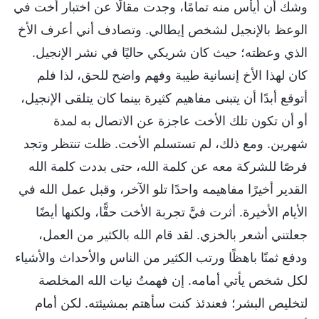
وشك أن أيأس منه تمامًا، وجدت مقالًا عن اختبار أخت في
الوعظ بالإنجيل لشخص إيطالي. وتصادف أني أعرف الأخ
الذي وعظته؛ حيث كان شريكي حاليًا في نشر الإنجيل.
كان لهذا الأخ إنسانية طيبة وفهم واضح للحق، لذا فلم
أتوقع أبدًا أن يتبنى مفاهيم كثيرة بينما كان يتلقى الإنجيل،
أو أن تكون تلك الأخت عاجزة عن الاتصال به لمدة
شهرين. ومع ذلك، لم تستسلم الأخت. ظلت تنتظر وتجد
فرصًا للشركة معه عن كلمة الله، حتى بددت كلمة الله
القدير أخيرًا مفاهيمه واحدًا تلو الآخر، وقبل عمل الله في
الأيام الأخيرة. أثرت فيَّ تجربة الأخت حقًّا، ولكنها أيضًا
جعلتني أشعر بالخزي. لقد قام الله بالكثير من العمل،
ودفع ثمنًا باهظًا ورتب الكثير من الناس والأحداث والأشياء
لكل شخص يأتي أمامه. إن فهمتُ نيات الله المخلصة
لتخليص البشر؛ فعندئذ كنت سأهتم بمشيئته. لكن أمام