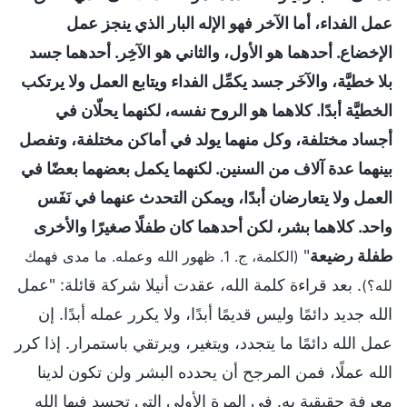
عمل الفداء، أما الآخر فهو الإله البار الذي ينجز عمل
الإخضاع. أحدهما هو الأول، والثاني هو الآخِر. أحدهما جسد
بلا خطيَّة، والآخَر جسد يكمِّل الفداء ويتابع العمل ولا يرتكب
الخطيَّة أبدًا. كلاهما هو الروح نفسه، لكنهما يحلّان في
أجساد مختلفة، وكل منهما يولد في أماكن مختلفة، وتفصل
بينهما عدة آلاف من السنين. لكنهما يكمل بعضهما بعضًا في
العمل ولا يتعارضان أبدًا، ويمكن التحدث عنهما في نَفَس
واحد. كلاهما بشر، لكن أحدهما كان طفلًا صغيرًا والأخرى
طفلة رضيعة
"
(الكلمة، ج. 1. ظهور الله وعمله. ما مدى فهمك
. بعد قراءة كلمة الله، عقدت أنيلا شركة قائلة: "عمل
لله؟)
الله جديد دائمًا وليس قديمًا أبدًا، ولا يكرر عمله أبدًا. إن
عمل الله دائمًا ما يتجدد، ويتغير، ويرتقي باستمرار. إذا كرر
الله عملًا، فمن المرجح أن يحدده البشر ولن تكون لدينا
معرفة حقيقية به. في المرة الأولى التي تجسد فيها الله