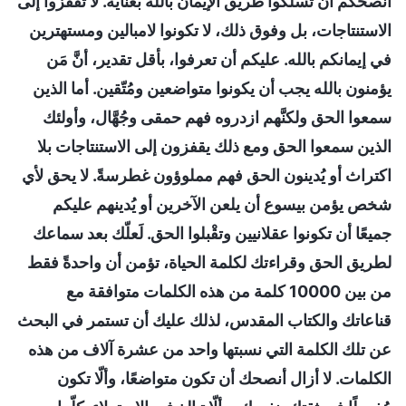
أنصحكم أن تسلكوا طريق الإيمان بالله بعناية. لا تقفزوا إلى
الاستنتاجات، بل وفوق ذلك، لا تكونوا لامبالين ومستهترين
في إيمانكم بالله. عليكم أن تعرفوا، بأقل تقدير، أنَّ مَن
يؤمنون بالله يجب أن يكونوا متواضعين ومُتّقين. أما الذين
سمعوا الحق ولكنَّهم ازدروه فهم حمقى وجُهَّال، وأولئك
الذين سمعوا الحق ومع ذلك يقفزون إلى الاستنتاجات بلا
اكتراث أو يُدينون الحق فهم مملوؤون غطرسةً. لا يحق لأي
شخص يؤمن بيسوع أن يلعن الآخرين أو يُدينهم عليكم
جميعًا أن تكونوا عقلانيين وتقْبلوا الحق. لَعلّك بعد سماعك
لطريق الحق وقراءتك لكلمة الحياة، تؤمن أن واحدةً فقط
من بين 10000 كلمة من هذه الكلمات متوافقة مع
قناعاتك والكتاب المقدس، لذلك عليك أن تستمر في البحث
عن تلك الكلمة التي نسبتها واحد من عشرة آلاف من هذه
الكلمات. لا أزال أنصحك أن تكون متواضعًا، وألّا تكون