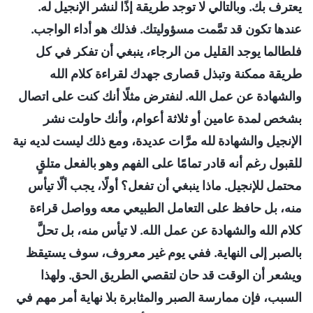
يعترف بك. وبالتالي لا توجد طريقة إذًا لنشر الإنجيل له.
عندها تكون قد تمَّمت مسؤوليتك. فذلك هو أداء الواجب.
فلطالما يوجد القليل من الرجاء، ينبغي أن تفكر في كل
طريقة ممكنة وتبذل قصارى جهدك لقراءة كلام الله
والشهادة عن عمل الله. لنفترض مثلًا أنك كنت على اتصال
بشخص لمدة عامين أو ثلاثة أعوام، وأنك حاولت نشر
الإنجيل والشهادة لله مرَّات عديدة، ومع ذلك ليست لديه نية
للقبول رغم أنه قادر تمامًا على الفهم وهو بالفعل متلقٍ
محتمل للإنجيل. ماذا ينبغي أن تفعل؟ أولًا، يجب ألّا تيأس
منه، بل حافظ على التعامل الطبيعي معه وواصل قراءة
كلام الله والشهادة عن عمل الله. لا تيأس منه، بل تحلَّ
بالصبر إلى النهاية. ففي يوم غير معروف، سوف يستيقظ
ويشعر أن الوقت قد حان لتقصي الطريق الحق. ولهذا
السبب، فإن ممارسة الصبر والمثابرة بلا نهاية أمر مهم في