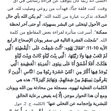
أخشى أنه ربما كان يتوقف عن قراءة رسائلي في أي
وقت. كنت قلقة جدًّا، فهدأت من روعي وصليت لله. في
الصلاة، تذكرت عبارة من كلمة الله: "
لم يكن الله بأي حال
من الأحول ليتخلى عن البشر بسهولة، أو حتى آخر لحظة
ممكنة
". أسرعت متأثرة لقراءة بعض المقاطع من كلمة
الله.
"سُجلت الفقرة التالية في سفر يونان الإصحاح الرابع
الآية 10-11: "فَقَالَ يَهْوَه: "أَنْتَ شَفِقْتَ عَلَى ٱلْيَقْطِينَةِ ٱلَّتِي
لَمْ تَتْعَبْ فِيهَا وَلَا رَبَّيْتَهَا، ٱلَّتِي بِنْتَ لَيْلَةٍ كَانَتْ وَبِنْتَ لَيْلَةٍ
هَلَكَتْ. أَفَلَا أَشْفَقُ أَنَا عَلَى نِينَوَى ٱلْمَدِينَةِ ٱلْعَظِيمَةِ ٱلَّتِي
يُوجَدُ فِيهَا أَكْثَرُ مِنِ ٱثْنَتَيْ عَشَرَةَ رِبْوَةً مِنَ ٱلنَّاسِ ٱلَّذِينَ لَا
يَعْرِفُونَ يَمِينَهُمْ مِنْ شِمَالِهِمْ، وَبَهَائِمُ كَثِيرَةٌ؟". هذه هي
الكلمات الفعلية ليهوه، مسجلة من محادثة بين الله ويونان.
ومع أن هذا الحوار موجز، إلَّا إنه يفيض برعاية الخالق
للبشرية وإحجامه عن التخلي عنها
"
(الكلمة، ج. 2. حول