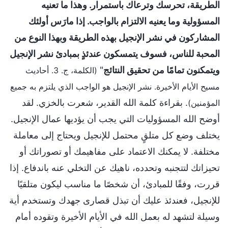
الطريقة، تحرسك وترعاك باستمرار. وهذا ما تعنيه
المسؤولية وما يعنيه الالتزام بالواجب. إذا مارَس أولئك
المشاركون في نشر الإنجيل بهذه الطريقة وبهذا النوع من
المحبة للناس، فسوف يتمسكون عندئذٍ بمبادئ نشر الإنجيل
ويتمكنون تمامًا من تحقيق النتائج
"
(الكلمة، ج. 3. أحاديث
مسيح الأيام الأخيرة. نشر الإنجيل هو الواجب الذي يلتزم به جميع
. بقراءة كلمة الله القدير، شعرت بالخزي. لقد
المؤمنين)
أوضح الله المسؤوليات التي يجب أن يؤديها عمال الإنجيل.
يختلف وضع كل متلقٍ محتمل للإنجيل ويحتاج إلى معاملة
مختلفة. لا يمكنك الاعتماد على مفاهيمك أو تصوراتك أو
تحيزاتك لتتجنبه وتحدده، ناهيك عن التخلي عنه باندفاع. إذا
قررت، وفقًا للمبادئ، أن شخصًا ما مناسب ليكون متلقيًا
للإنجيل، فعندئذ عليك أن تبذل قصارى جهدك وتستخدم أية
وسيلة لتشهد له بعمل الله في الأيام الأخيرة وتقوده أمام