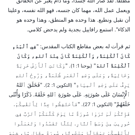
مطلقًا. لقد صار الله جسدًا، وما دام يعبر عن الحقائق
ويعمل عمل الله، مهما كان جنسه، فهو الله نفسه، وعلينا
أن نقبل ونطيع. هذا وحده هو المنطق، وهذا وحده هو
الذكاء". استمع رافاييل بجدية ولم يدحض كلامي.
ثم قرأت له بعض مقاطع الكتاب المقدس: "
فِي ٱلْبَدْءِ
كَانَ ٱلْكَلِمَةُ، وَٱلْكَلِمَةُ كَانَ عِنْدَ ٱللهِ، وَكَانَ
ٱلْكَلِمَةُ ٱللهَ
"
. "وَكَانَتِ ٱلْأَرْضُ خَرِبَةً
(يوحنا 1: 1)
وَخَالِيَةً، وَعَلَى وَجْهِ ٱلْغَمْرِ ظُلْمَةٌ، وَرُوحُ ٱللهِ
يَرِفُّ عَلَى وَجْهِ ٱلْمِيَاهِ"
. "فَخَلَقَ ٱللهُ
(التكوين 1: 2)
ٱلْإِنْسَانَ عَلَى صُورَتِهِ. عَلَى صُورَةِ ٱللهِ خَلَقَهُ. ذَكَرًا وَأُنْثَى
خَلَقَهُمْ"
. "فَٱحْتَفِظُوا جِدًّا لِأَنْفُسِكُمْ.
(التكوين 1: 27)
فَإِنَّكُمْ لَمْ تَرَوْا صُورَةً مَّا يَوْمَ كَلَّمَكُمُ ٱلرَّبُّ فِي
حُورِيبَ مِنْ وَسَطِ ٱلنَّارِ. لِئَلَّا تَفْسُدُوا وَتَعْمَلُوا
لِأَنْفُسِكُمْ تِمْثَالًا مَنْحُوتًا، صُورَةَ مِثَالٍ مَّا، شِبْهَ