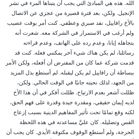
الله. هذه هي المبادئ التي يجب أن يتبناها المرء في نشر
الإنجيل. ولكن، بعد فترة قصيرة من عجزي عن الاتصال
بالأخ رافاييل، نفد صبري وعطفي. كنت أمر بوقت عصيب
ولم أرغب في الاستمرار في الشركة معه. شعرت أنه
بتجاهله إيانا، وعدم رده على الهاتف، وعدم قراءته
رسائلنا، لم يكن هناك شيء آخر يمكنني فعله. كنت قد
قدمت شركة عما كان من المفترض أن أفعله، ولكن الأمر
ببساطة أن رافاييل لم يكن ليقبله. لم أستطع بذل المزيد
من الجهد، لذلك نحيته جانبًا في الوقت الحالي. ولكن،
ظللت أشعر بعدم الارتياح. ظللت أفكر في أن هذا الأخ
لديه إيمان حقيقي، ومقدرة جيدة وقدرة على فهم الحق،
لكنه وقع تمامًا تحت تأثير المفاهيم الدينية بسبب إزعاج
القس وتضليله. كان عليَّ مساعدته في هذه اللحظة
الحرجة، ولم أستطع الوقوف مكتوفة الأيدي. كان يجب أن