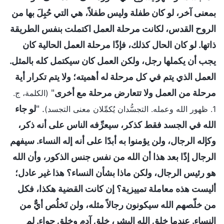
بمعنى آخر، لو كان طفلة وليس طفلاً، هي التي حُبِلَ بها من
الروح القدس، لكانت مرحلة العمل اكتملت بنفس الطريقة
ذاتها. لو كان الحال كذلك، فإذًا مرحلة العمل الحالية كان
يجب أن يكملها رجل، ولكن العمل كان سيكتمل كله بالمثل.
العمل الذي يتم في كل مرحلة له أهميته؛ ولا يتم تكرار أية
مرحلة من العمل ولا تتعارض مرحلة مع أخرى
"
(الكلمة، ج.
. "
لو جاء
1. ظهور الله وعمله. التجسُّدان يُكمِّلان معنى التجسد)
الله في الجسد فقط كذكر، سيعرِّفه الناس على أنه ذكر،
وكإله الرجال، ولن يؤمنوا به أبدًا على أنه إله النساء. سيفهم
الرجال إذًا بعد هذا أن الله من نفس جنس الذكور، وأن الله
هو رئيس الرجال، ولكن ماذا بشأن النساء؟ هذا غير عادل؛
أليست هذه معاملة تمييزية؟ إن كانت القضية هكذا، فكل
من خلّصهم الله سيكونون رجالاً مثله، ولن تَخلُص أيٌّ من
النساء. عندما خلق الله البشر، خلق آدم وخلق حواء. لم