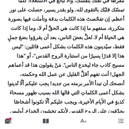
مُفرطًا في ثقتك بنفسك، وألّا تبالغ في الاستعلاء. كلّما
تمسّك قلبُك بالتقوى لله، ولو بقدر يسير، حصلت على نور
أعظم. إن تفحّصتَ هذه الكلمات بدقة وتأملت فيها بصورة
متكررة، ستفهم ما إذا كانت هي الحقَّ أم لا، وما إذا كانت
هي الحياةَ أم لا. لعلَّ بعضَ الناس، بعد أن يقرؤوا بضعَ جملٍ
فقط، سيُدينون هذه الكلمات بشكل أعمى قائلين: "ليس
هذا إلا قدرًا يسيرًا من استنارة الروح القدس"، أو "هذا
مسيح كاذب جاء ليخدع الناس". مَنْ يقولون هذا قد أعماهم
الجهل! أنت تفهم أقلَّ القليل عن عمل الله وحكمته،
أنصحك أن تبدأ الأمر برمته من جديد! يجب عليكم ألّا تُدينوا
بشكل أعمى الكلماتِ التي قالها الله بسبب ظهور مسحاءَ
كذبةٍ في الأيام الأخيرة، ويجب عليكم ألّا تكونوا أشخاصًا
يجدّفون على الروح القدس لأنكم تخشون الخداع. أوليس
هذا مدعاةَ أسفٍ كبرى؟ إن كنتَ، بعد الكثير من التمحيص،