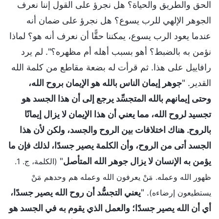
الحق والطريق والحياة؟ هل نجرؤ على القول إننا نعرف
الجوهر الإلهي للرب يسوع؟ هل نجرؤ على ضمان أنه
عندما يعود الرب يسوع، يمكننا حقًّا أن نعرف أنه هو؟ لماذا
نؤمن به بالضبط؟ أهو بسبب أهله أم مظهره؟". لم يرد
رافاييل على هذا. ثم قرأت له بضعة مقاطع من كلمة الله
القدير. "
جوهر إيمان الناس بالله هو الإيمان بروح الله،
وحتى إيمانهم بالله المتجسِّد يرجع إلى أن هذا الجسد هو
تجسيد لروح الله، مما يعني أن هذا الإيمان لا يزال إيمانًا
بالروح. هناك اختلافات بين الروح والجسد، ولكن لأن هذا
الجسد أتى من الروح، وأن الكلمة يصير جسدًا، لذلك فإن ما
يؤمن به الإنسان لا يزال جوهر الله المتأصل
"
(الكلمة، ج. 1.
ظهور الله وعمله. مَنْ يعرفون الله وعمله هم وحدهم مَنْ
. "
يعني التجسُّد أن روح الله يصير جسدًا،
يستطيعون إرضاءه)
أي أن الله يصير جسدًا؛ والعمل الذي يقوم به في الجسد هو