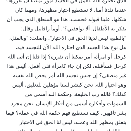
الذي يختاره الله للعمل في الجسد أمور يمكننا أن نقررها؟
عندما تلدنا أمنا، لا نستطيع اختيار مظهرها، ومهما كان
شكلها، علينا قبوله فحسب. هذا هو المنطق الذي يجب أن
يفكر به الأطفال. ألا توافقني؟". أومأ رافاييل وقال:
"بالطبع، ليس لدينا الحق في الاختيار". واصلت: "وبالمثل،
هل نوع هذا الجسد الذي اختاره الله الآن للتجسد فيه،
كرجل أو امرأة، أمر يمكننا أن نقرره؟ إذا قلنا إن أتى الله
كرجل فسأقبله، لكن إن جاء كامرأة فلن أفعل، أليس هذا
غير منطقي؟ إن جنس تجسد الله أمر يخص الله نفسه
وهو اختيار الله. نحن كبشر لسنا مؤهلين للتعليق، أليس
كذلك؟ فالله رب الخليقة. وحكمة الله أسمى من
السموات وأفكاره أسمى من أفكار الإنسان. نحن مجرد
بشر تافهين. كيف نستطيع فهم حكمة الله في عمله؟ فيما
يتعلق بمظهر الله وعمله، ليس لنا الحق في الاختيار