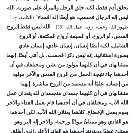
يخلق آدم فقط، لكنه خلق الرجل والمرأة على صورته. الله
ليس إله الرجال فحسب، هو أيضًا إله النساء
"
(الكلمة، ج. 1.
. "
الله ليس فقط الروح
ظهور الله وعمله. رؤية عمل الله (3))
القدس، أو الروح، أو السبعة أرواح المكثفة، أو الروح
الشامل، لكنه أيضًا إنسان، إنسان عادي، إنسان عادي
بصورة استثنائية. إنه ليس ذكرًا فحسب، بل أنثى أيضًا. إنهما
متشابهان في أن كليهما مولود من بشر، ومختلفان في أن
أحدهما جاء نتيجة الحمل من الروح القدس والآخر مولود
من إنسان، علمًا أنه مستمد من الروح مباشرة. إنهما
متشابهان في أن كليهما جسدان متجسدان لله ينفذان عمل
الله الآب، ومختلفان في أن أحدهما قام بعمل الفداء والآخر
يقوم بعمل الإخضاع. كلاهما يمثلان الله الآب، لكن أحدهما
هو الفادي وهو ممتلئٌ مودّةً ورحمة، والآخر إله البر وهو
ممتلئ غضبًا ودينونة. أحدهما هو القائد الأعلى الذي أطلق