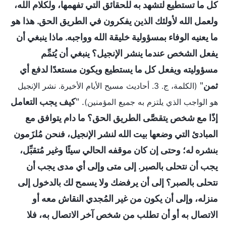
كل ما تستطيع لتشهد به للحقائق التي تفهمها، ولكلام الله،
ولعمل الله لأولئك الذين يفكرون في الطريق الحق. هذا هو
ما يعنيه الوفاء بمسؤولية خليقة الله وواجبه. ماذا ينبغي أن
يفعل الشخص عندما ينشر الإنجيل؟ ينبغي أن يُتمِّم
مسؤوليته ويفعل كل ما يستطيع ويكون مستعدًا لدفع أي
ثمن
"
(الكلمة، ج. 3. أحاديث مسيح الأيام الأخيرة. نشر الإنجيل
. "
كيف يجب التعامل
هو الواجب الذي يلتزم به جميع المؤمنين)
إذًا مع شخص يتقصَّى الطريق الحق؟ ما دام يتوافق مع
المبادئ التي وضعها بيت الله لنشر الإنجيل، فنحن مُلزَمون
بنشره له؛ وحتى إن كان موقفه الحالي سيئًا وغير مُتقبِّل،
يجب أن نتحلى بالصبر. إلى متى وإلى أي مدى يجب أن
نتحلى بالصبر؟ إلى أن يرفضك ولا يسمح لك بالدخول إلى
منزله، وإلى أن يكون من غير المُجدي النقاش معه أو
الاتصال به أو أن تطلب من شخص آخر الاتصال به، فلا