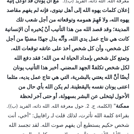
. "
مع أنَّ يونان قد أُوكل إليه
معرفة الله. الله ذاته، الفريد (ب))
إعلان كلمات يهوه الله إلى أهل نينوى، فإنه لم يفهم مقاصد
يهوه الله، ولا فَهِمَ همومه وتوقعاته من أجل شعب تلك
المدينة؛ وقد قصد الله من هذا التأنيب أنْ يُخبره أن الإنسانية
كانت هي نتاج عمل يدي الله، وأنَّه بذل جهدًا مضنيًا من أجل
كل شخص، وأن كل شخص أخذ على عاتقه توقعات الله،
وتمتع كل شخص بإمداد الحياة له من الله؛ فقد دفع الله
لكل شخص تكلفةً الجهد المضني. أخبر هذا التأنيب يونان
أيضًا أنَّ الله يعتني بالبشرية، التي هي نتاج عمل يديه، مثلما
اعتنى يونان نفسه باليقطينة. لم يكن الله بأي حال من
الأحول ليتخلى عن البشر بسهولة، أو حتى آخر لحظة
ممكنة
"
.
(الكلمة، ج. 2. حول معرفة الله. الله ذاته، الفريد (ب))
بقراءة كلمة الله تأثرت، لذلك قلت لـ رافاييل: "أخي، أنت
شخص حكيم يستطيع أن يفهم صوت الله. لقد تجسد الله