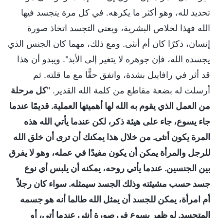
تحديد لله، وهو أكثر ما يكرهه. في كل مرة يتجسد فيها
الله فهذا لخلاص البشرية، ويعني التجسد اتخاذ صورة
إنسان، ذكرًا كان أم أنثى. ومع ذلك، مهما كان الجنس الذي
يجسده الله، فإن جوهره لا يتغير إلى الأبد". ويبدو أن هذا
قد أثر في رافاييل بشدة، واتفق حقًّا مع ما قلته. ثم
أرسلت له بضعة مقاطع من كلمة الله القدير. "
كل مرحلة
من العمل الذي يقوم به الله لها أهميتها العملية. قديمًا عندما
جاء يسوع، جاء على هيئة ذكر، لكن عندما يأتي الله هذه
المرة يكون أنثى. من خلال هذا يمكنك أن ترى أن خلق الله
للرجل والمرأة يمكن أن يكون مفيدًا في عمله، وهو لا يفرق
بين الجنسين. عندما يأتي روحه، يمكنه أن يلبس أي نوع
جسد حسب مشيئته وذلك الجسد سيمثله. سواء كان رجلاً
أم امرأة، يمكن للجسد أن يمثل الله طالما أنه هو جسمه
المتجسد. لو ظهر يسوع في صورة أنثى عندما أتى، أو