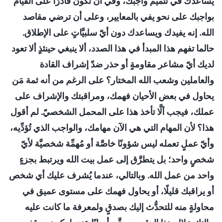
يساعدك في تتميم واجبك، وفي أن تكون قادرًا على القيام
بواجبك على نحو يفي بالمعايير، وعلى أن ترضي مقاصد
الله. إنه يفيدك ويساعدك دون أيّ سلبيَّاتٍ على الإطلاق.
حالما تفهم هذا المبدأ في هذا الصدد، ألا ينبغي حينئذٍ ألا تعود
لديك أيّ مشاعر مقاومةٍ أو حذر ضدّ إشراف القادة
والعاملين وشعب الله المختار؟ على الرغم من أنه ثمة مَن
يحاول في بعض الأحيان فهمك، ومراقبتك والإشراف على
عملك، فيجب ألَّا تأخذ هذا على المحمل الشخصيّ. لم أقول
هذا؟ لأن المهام التي هي الآن مهامك، والواجب الذي تُؤدِّيه،
وأيّ عملٍ تعمله ليس شؤونًا خاصَّة أو مُهمِّة شخصيَّة لأيّ
شخصٍ واحد؛ بل يتطرَّق إلى عمل بيت الله ويرتبط بجزءٍ
واحد من عمل الله. وبالتالي، عندما يُشرف عليك أي شخص
أو يراقبك قليلًا، أو يحاول فهمك على مستوى عميق في
محاولةٍ منه للتحدُّث إليك بصدقٍ ولمعرفة ما كانت عليه