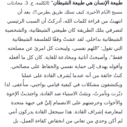
طبيعة الإنسان هي طبيعة الشيطان
"
(الكلمة، ج. 3. محادثات
. بعد أن
مسيح الأيام الأخيرة. كيف تسلك طريق بطرس؟)
انتهيتُ من قراءة كلمات الله، أدركتُ أن السبب الرئيسي
لتصرفي بتلك الطريقة كان طبيعتي الشيطانية، والشخصية
الشيطانية بداخلي. لقد عشتُ وفقًا للفلسفة الشيطانية
التي تقول: "اللهم نفسي، وليبحث كل امرئ عن مصلحته
فقط"، وأصبحتُ أنانية ومخادعة للغاية. كان كل ما أفعله
وأقوله يهدف إلى حماية نفسي والحفاظ على مصالحي.
كنتُ خائفة من أنه عندما يُشرف القادة على عملنا
ويكتشفون مشكلات في كيفية قيامي بواجبي، سأُعفى. لذا
دبّرت وتآمرتُ، وبثثتُ الاستياء ضد القادة، واجتذبتُ الإخوة
والأخوات وحرضتهم على الانضمام إليَّ في جبهة متحدة
لمعارضة إشراف القادة. هذا سيجعل القادة يدركون أنني
لم أكن وحدي من تعاني من انخفاض كفاءة العمل، بل