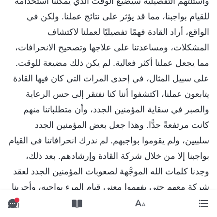
وأسئلتهم التفصيلية سيضيّع الوقت الذي يمكننا استخدامه
للقيام بواجبنا، مما قد يؤثر على نتائج عملنا. ولكن في
الواقع، أراد القادة فهمًا تفصيليًا لعملنا لاكتشاف
المشكلات، ومساعدتنا على علاجها وتصحيح الانحرافات،
مما يجعل عملنا أكثر فعالية. لم يكن ذلك مضيعة للوقت.
على سبيل المثال، في إحدى المرات التي كان فيها القادة
يتابعون عملنا، اكتشفوا أننا كنا نفتقر إلى حس الرعاية
والصبر في سقاية المؤمنين الجدد، وأن متطلباتنا منهم
كانت مرتفعةً جدًّا. وهذا جعل بعض المؤمنين الجدد
سلبيين، ولم يقوموا بواجبهم. لم ندرك انحرافاتنا في القيام
بواجبنا إلا من خلال شركة القادة وإرشادهم. بعد ذلك،
وجدنا كلمات الله الموجَّهة لصعوبات المؤمنين الجدد لعقد
شركة معهم حتى يفهموا معنى قيام المرء بواجبه، وأجرينا
ترتيبات معقولة لواجباتهم بناءً على قامتهم الفعلية. بعد