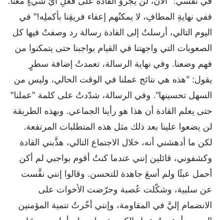
في نفسي: "الآن، لن يجرؤَ القادةُ على فعلِ أيِّ شيءٍ معنا.
ففي نهايةِ المطافِ، لا يمكنُهم إعفاء فريقِنا بأكملِه!" في
اليوم التالي، أرسلتُ إلى القادة رسالة رد وصفتُ فيها كل
الصعوبات التي واجهتنا في القيام بواجبنا حتى يتمكنوا من
فهم وضعنا. وفي نهاية الرسالة، تعمدتُ إضافة سطرٍ
يقول: "هذه هي نتائج عملنا في الوقت الحالي، وليس من
السهل تحسينها". وفي الرسالة، شدّدتُ على كلمة "عملنا"
حتى يعلم القادة أن هذا هو رأينا الجماعي. وبهذه الطريقة
لن يضعوا علينا بعد ذلك مثل هذه المتطلبات المرتفعة.
لكن ما أدهشني أنه، خلال الاجتماع التالي، هذَّبني القادة
وكشفوني، قائلين إنني عندما كنتُ أقوم بواجبي لم أكن
أحمل عبئًا ولم أسعَ جاهدة للتحسن. وقالوا إنني نفَّست
عن سلبية، وشكّلت عُصبة وحرّضت الأخوات على
الانضمام إليَّ في المقاومة، وإنني أخّرتُ تنمية المؤمنين