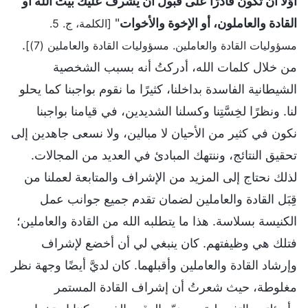
أوَّلًا أن تكون قادرًا على قبول أن يُشرف عليك بيت الله أو
القادة والعاملون، أو الإخوة والأخوات
"
[الكلمة، ج. 5.
.
مسؤوليات القادة والعاملين. مسؤوليات القادة والعاملين (7)]
من خلال كلمات الله، أدركتُ أنه بسبب الشخصية
الشيطانية الفاسدة بداخلنا، كثيرًا ما نقوم بواجبنا كما يحلو
لنا. ونظرًا لخِسَّتِنا وكسلنا الشديدين، في قيامنا بواجبنا
نكون في كثير من الأحيان لا مبالين، ولا نسعى جاهدين إلى
تحقيق النتائج، وننتهك المبادئ في العديد من المجالات.
لذلك نحتاج إلى المزيد من الإشراف والمتابعة لعملنا من
قِبَل القادة والعاملين لضمان تقدم جميع جوانب عمل
الكنيسة بسلاسة. هذا ما يتطلبه الله من القادة والعاملين؛
فتلك هي وظيفتهم. كان ينبغي لي أن أخضع لإشراف
وإرشاد القادة والعاملين وأقبلهما. كان لديَّ أيضًا وجهة نظر
مغلوطة، حيث شعرتُ أن إشراف القادة المستمر