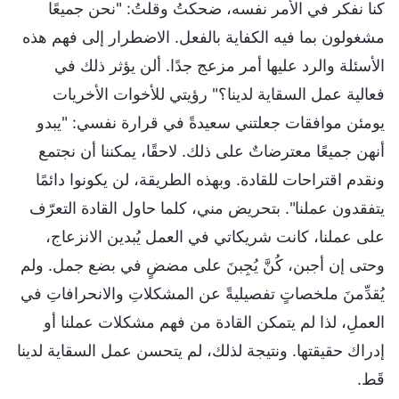
كنا نفكر في الأمر نفسه، ضحكتُ وقلتُ: "نحن جميعًا
مشغولون بما فيه الكفاية بالفعل. الاضطرار إلى فهم هذه
الأسئلة والرد عليها أمر مزعج جدًا. ألن يؤثر ذلك في
فعالية عمل السقاية لدينا؟" رؤيتي للأخوات الأخريات
يومئن موافقات جعلتني سعيدةً في قرارة نفسي: "يبدو
أنهن جميعًا معترضاتٌ على ذلك. لاحقًا، يمكننا أن نجتمع
ونقدم اقتراحات للقادة. وبهذه الطريقة، لن يكونوا دائمًا
يتفقدون عملنا". بتحريض مني، كلما حاول القادة التعرّف
على عملنا، كانت شريكاتي في العمل يُبدين الانزعاج،
وحتى إن أجبن، كُنَّ يُجِبنَ على مضضٍ في بضع جمل. ولم
يُقدِّمنَ ملخصاتٍ تفصيليةً عن المشكلاتِ والانحرافاتِ في
العملِ، لذا لم يتمكن القادة من فهم مشكلات عملنا أو
إدراك حقيقتها. ونتيجة لذلك، لم يتحسن عمل السقاية لدينا
قَط.