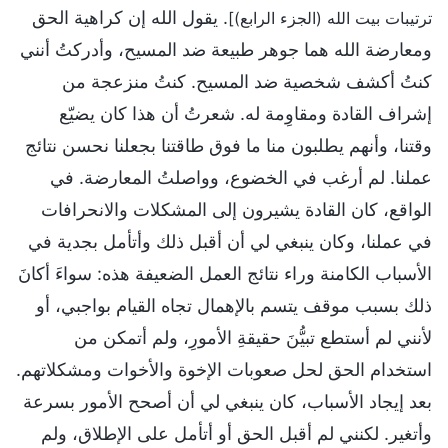
. يقول الله إن كراهية الحق
ترتيبات بيت الله (الجزء الرابع)]
ومعارضة الله هما جوهر طبيعة ضد المسيح، وأدركتُ أنني
كنتُ أكشف شخصية ضد المسيح. كنتُ منزعجة من
إشراف القادة ومقاوِمة له. شعرتُ أن هذا كان يضيّع
وقتنا، وأنهم يطلبون منا ما فوق طاقتنا بجعلنا نحسن نتائج
عملنا. لم أرغب في الخضوع، وواصلتُ المعارضة. في
الواقع، كان القادة يشيرون إلى المشكلات والانحرافات
في عملنا، وكان ينبغي لي أن أقبل ذلك وأتأمل بجدية في
الأسباب الكامنة وراء نتائج العمل الضعيفة هذه: سواءَ أكانَ
ذلك بسبب موقف يتسم بالإهمال تجاه القيام بواجبي، أو
لأنني لم أستطع تبيُّنَ حقيقةِ الأمورِ، ولم أتمكن من
استخدام الحق لحل صعوبات الإخوة والأخوات ومشكلاتهم.
بعد إيجاد الأسباب، كان ينبغي لي أن أصحح الأمور بسرعة
وأتغير. لكنني لم أقبل الحق أو أتأمل على الإطلاق، ولم