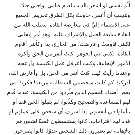
أَلُم نفسي أو أشعر بالذنب لعدم قيامي بواجبي جيدًا.
ولتجنب أن أُعفى، حاولتُ بكل الطرق تحريض الجميع
على الانضمام إليَّ في معارضة القادة. يتطلب الله من
القادة متابعة العمل والإشراف عليه، وهو أمر إيجابي.
لكنني قاومتُ وعارضت. من الخارج، بدا وكأنني أقاوم
القادة، لكنني في الجوهر، كنتُ أنفر من الحق وأكره
الأمور الإيجابية، وكنت أعرقل عمل الكنيسة وأزعجه.
وعندما رأيتُ كيف كنتُ أنفر من الحق، بل وأعارض الله،
أدركتُ كم كانت شخصيتي الشيطانية مريعة! فكرتُ في
بعض أضداد المسيح الذين طُردوا من الكنيسة. عندما قُدم
لهم المساعدة والتصحيح وهُذِّبوا، لم يقبلوا الحق قط أو
يتأملوا في أنفسهم. إذا أشرف أي شخص على عملهم أو
قدم لهم اقتراحات، كانوا يستشيطون غضبًا لشعورهم
بالإهانة، ثم يعتبرون ذلك الشخص عدوًا. كانوا يصرخون