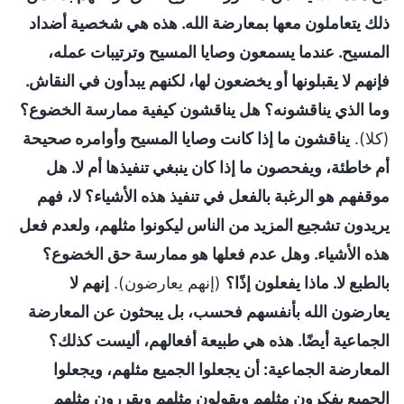
ذلك يتعاملون معها بمعارضة الله. هذه هي شخصية أضداد
المسيح. عندما يسمعون وصايا المسيح وترتيبات عمله،
فإنهم لا يقبلونها أو يخضعون لها، لكنهم يبدأون في النقاش.
وما الذي يناقشونه؟ هل يناقشون كيفية ممارسة الخضوع؟
(كلا).
يناقشون ما إذا كانت وصايا المسيح وأوامره صحيحة
أم خاطئة، ويفحصون ما إذا كان ينبغي تنفيذها أم لا. هل
موقفهم هو الرغبة بالفعل في تنفيذ هذه الأشياء؟ لا، فهم
يريدون تشجيع المزيد من الناس ليكونوا مثلهم، ولعدم فعل
هذه الأشياء. وهل عدم فعلها هو ممارسة حق الخضوع؟
بالطبع لا. ماذا يفعلون إذًا؟
(إنهم يعارضون).
إنهم لا
يعارضون الله بأنفسهم فحسب، بل يبحثون عن المعارضة
الجماعية أيضًا. هذه هي طبيعة أفعالهم، أليست كذلك؟
المعارضة الجماعية: أن يجعلوا الجميع مثلهم، ويجعلوا
الجميع يفكرون مثلهم ويقولون مثلهم ويقررون مثلهم