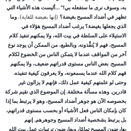
به، وسوف نرى ما ستفعله بي!" ...أليست هذه الأشياء التي
تظهر في أضداد المسيح بغيضة؟
(إنها بغيضة للغاية).
وما
الذي يجعلها بغيضة؟ يرغب أضداد المسيح هؤلاء في
الاستيلاء على السلطة في بيت الله، ولا يمكنهم تنفيذ كلام
المسيح، فهم لا يُنفِّذونه. وبالطبع، من الممكن أن يوجد نوع
آخر من المواقف عندما لا يتمكن الناس من الخضوع لكلام
المسيح. بعض الناس مستوى قدراتهم ضعيف، ولا يمكنهم
فهم كلام الله عندما يسمعونه، ولا يعرفون كيفية تنفيذه.
وحتى لو علمتهم كيفية عمل ذلك، فإنهم لا يزالون غير
قادرين. وهذه مسألة مختلفة. إن الموضوع الذي نقيم شركة
بخصوصه الآن هو جوهر أضداد المسيح، وهو لا يرتبط بما إذا
كان بإمكان الناس فعل الأشياء أو بحسب مستوى قدراتهم،
بل يرتبط بشخصية أضداد المسيح وجوهرهم. إنهم
يعارضون المسيح تمامًا، ويعارضون ترتيبات عمل بيت الله