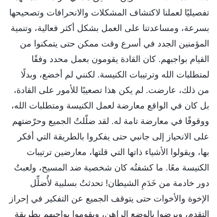
تفصيليًا لعملنا لاكتشاف المشكلات والانحرافات وتصحيحها
بسرعة، ومساعدتنا على العمل بشكل أكثر فعالية، وتنمية
المؤمنين الجدد في أسرع وقت ممكن حتى يتمكنوا من
القيام بواجبهم. كان القادة يقومون بعمل محدد وفقًا
لمتطلبات الله وترتيبات الكنيسة. لكنني لم أخضع، وبدلًا
من ذلك، عارضت. لم يكن هذا تصعيبًا للأمور على القادة،
بل كان في الواقع معارضة لعمل الكنيسة ومتطلبات الله،
ووقوفًا في معارضة تامة له. لقد ضلّلتُ الجميع وحرّضتهم
على الانحياز إلى جانبي حتى يفكروا بالطريقة التي أفكر
بها، ويقولوا الأشياء ذاتها التي قلتها، معارضين ترتيبات
الكنيسة معًا. ما كشفتُه كان شخصية ضد المسيح، ولعبتُ
دور خادمة من خَدَمِ الشيطان! تحدثتُ بسلبية لأُضلِّل
الإخوة والأخوات حتى يتوقف الجميع عن التفكير في إحراز
التقدم، ويرضوا بالوضع الراهن، ويقوموا بواجبهم بطريقة