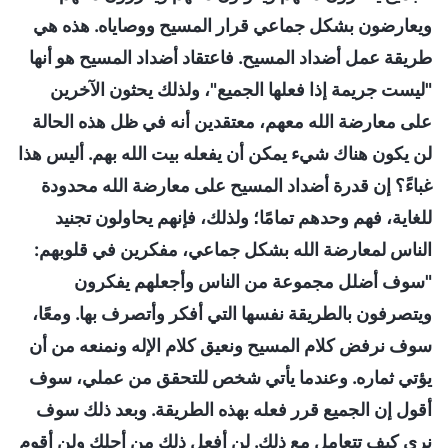
ويعارضون بشكل جماعي قرار المسيح ووصاياه. هذه هي
طريقة عمل أضداد المسيح. فاعتقاد أضداد المسيح هو أنها
"ليست جريمة إذا فعلها الجميع"، ولذلك يحثون الآخرين
على معارضة الله معهم، معتقدين أنه في ظل هذه الحالة
لن يكون هناك شيء يمكن أن يفعله بيت الله بهم. أليس هذا
غباءً؟ إن قدرة أضداد المسيح على معارضة الله محدودة
للغاية، فهم وحدهم تمامًا؛ ولذلك، فإنهم يحاولون تجنيد
الناس لمعارضة الله بشكل جماعي، مفكرين في قلوبهم:
"سوف أضلل مجموعة من الناس وأجعلهم يفكرون
ويتصرفون بالطريقة نفسها التي أفكر وأتصرف بها. ومعًا،
سوف نرفض كلام المسيح ونعيق كلام الإله ونمنعه من أن
يؤتي ثماره. وعندما يأتي شخص للتحقق من عملي، سوف
أقول إن الجميع قرر فعله بهذه الطريقة. وبعد ذلك سوف
نرى كيف تتعامل مع ذلك. لن أفعل ذلك من أجلك ولن أقوم