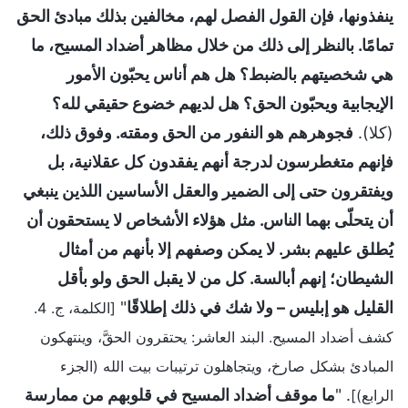
ينفذونها، فإن القول الفصل لهم، مخالفين بذلك مبادئ الحق
تمامًا. بالنظر إلى ذلك من خلال مظاهر أضداد المسيح، ما
هي شخصيتهم بالضبط؟ هل هم أناس يحبّون الأمور
الإيجابية ويحبّون الحق؟ هل لديهم خضوع حقيقي لله؟
(كلا).
فجوهرهم هو النفور من الحق ومقته. وفوق ذلك،
فإنهم متغطرسون لدرجة أنهم يفقدون كل عقلانية، بل
ويفتقرون حتى إلى الضمير والعقل الأساسين اللذين ينبغي
أن يتحلّى بهما الناس. مثل هؤلاء الأشخاص لا يستحقون أن
يُطلق عليهم بشر. لا يمكن وصفهم إلا بأنهم من أمثال
الشيطان؛ إنهم أبالسة. كل من لا يقبل الحق ولو بأقل
القليل هو إبليس – ولا شك في ذلك إطلاقًا
"
[الكلمة، ج. 4.
كشف أضداد المسيح. البند العاشر: يحتقرون الحقَّ، وينتهكون
المبادئ بشكل صارخ، ويتجاهلون ترتيبات بيت الله (الجزء
. "
ما موقف أضداد المسيح في قلوبهم من ممارسة
الرابع)]