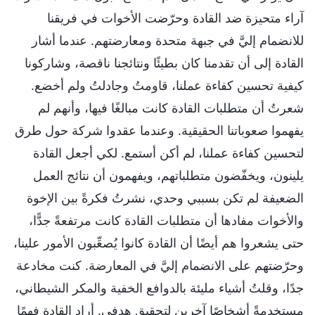
آراء متحيزة ضد القادة وحرّضت الأخوات في فريقنا
للانضمام إليَّ في جبهة متحدة ومعارضتهم. عندما أشار
القادة إلى أن تقدمنا كان بطيئًا ونتائجنا ناقصة، وشاركونا
كيفية تحسين كفاءة عملنا، قاومتُ وجادلتُ ولم أخضع.
شعرتُ أن متطلبات القادة كانت مبالغًا فيها، وأنهم لم
يفهموا صعوباتنا الحقيقية. وعندما عقدوا شركة حول طرق
لتحسين كفاءة عملنا، لم أكن أستمع. لكي أجعل القادة
يلينون، ويخفّضون متطلباتهم، ويفهمون أن نتائج العمل
الضعيفة لم تكن بسببي وحدي، نشرتُ فكرةً بين الإخوة
والأخوات مفادها أن متطلبات القادة كانت مرتفعةً جدًّا،
حتى يشعروا هم أيضًا أن القادة كانوا يُصعِّبون الأمور علينا،
وحرّضتهم على الانضمام إليَّ في المعارضة. كنت مخادعة
جدًا، وقلتُ أشياء مليئة بالدوافع الخفية والمكر الشيطاني،
مستخدمةً أشخاصًا آخرين لتحقيق هدفي. أراد القادة فهمًا