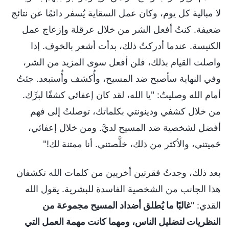
لا مبالية كل يوم، وكان عمل السقاية يُسفر دائمًا عن نتائج
ضعيفة. كنتُ أفعل الشر من خلال عرقلة وإزعاج عمل
الكنيسة. عندما أدركتُ ذلك، بدأت أشعر بالخوف. إذا
واصلت القيام بذلك، فلن أفعل سوى المزيد من الشر،
وفي النهاية سأصبح ضد المسيح، وأُكشف وأُستبعد. جئتُ
أمام الله وصليتُ: "يا الله، لقد كان إعفائي كشفًا لبرِّك.
من خلال كشفي ودينونتي بكلماتك، توصلتُ إلى فهم
أفضل لشخصية ضد المسيح لديَّ. ومن خلال إعفائي،
حَميتني، والأكثر من ذلك، خلَّصتني. أنا ممتنة لك!"
بعد ذلك، وجدتُ فقرتين أخريين من كلمات الله تكشفان
هذا الجانب من الشخصية الفاسدة للبشرية. يقول الله
القدي: "
غالبًا ما يُطلق أضداد المسيح مجموعة من
النظريات لتضليل الناس، ومهما كانت مهمة العمل التي