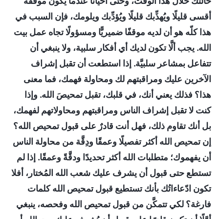
حالتك خلال هذا الوقت، وحتَّى أحيانًا عندما يكون موقفه
أقسى قليلًا ويُهذِّبك قليلًا ويُؤدِّبك ويلومك، فإن السبب في
هذا كلّه هو أن لديه موقفًا ضميريًّا ومسؤولًا تجاه عمل بيت
الله. يجب ألَّا تكون لديك أي أفكار سلبية، ولا ينبغي أن
تتفاعل بمشاعر سلبيَّة. إذا استطعت أن تقبل إشراف
الآخرين عليك ومراقبتهم لك ومحاولة فهمك، فما معنى
هذا؟ فذلك يعني أنك، في قلبك، تقبل تمحيصَ الله. وإذا
كنت لا تقبل إشراف الناس ومراقبتهم ومحاولاتهم لفهمك،
بل أنك تقاوم ذلك، فهل أنت قادرٌ على قبول تمحيص الله؟
إن تمحيص الله أكثر تفصيلًا وعمقًا ودِقَّة من محاولة الناس
أن يفهموك؛ متطلبات الله أكثر تحديدًا ودقَّةً وعمقًا. إذا لم
تستطع حتى قبول أن يشرف عليك شعب الله المُختار، أفلا
تكون ادّعاءاتُك بأنك تستطيع قبول تمحيص الله كلمات
فارغة؟ لكي تتمكَّن من قبول تمحيص الله وفحصه، ينبغي