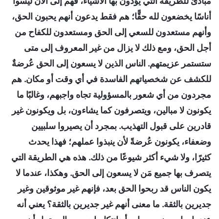
مبادئ للطريقة التي يؤدون بها الأشياء، فهم إلى الآن ليسوا
أناسًا يخضعون لله حقًّا؛ هم فقط يدعون أنهم يحبون الحق،
وأنهم مستعدون للسعي إلى الحق ومستعدون للكفاح من
أجل الحق، ومع ذلك لا يزال من غير المعروف إلى متى
ستستمر عزيمتهم. الناس الذين لا يسعون إلى الحق عُرضةٌ
للكشف عن شخصياتهم الفاسدة في أي وقت أو مكان. هم
مجردون من أي شعور بالمسؤولية تجاه واجبهم، وغالبًا ما
يكونون لا مبالين، ويتصرفون كما يشاءون، بل ويكونون غير
قادرين على قبول التهذيب. بمجرد أن يصيروا سلبيين
وضعفاء، يكونون عُرضةً لأن ينبذوا عملهم؛ فهذا يحدث
كثيرًا، ولا شيء أكثر شيوعًا من ذلك. هذه هي الطريقة التي
يتصرف بها جميع مَن لا يسعون إلى الحق. وهكذا، عندما لا
يكون الناس قد ربحوا الحق بعد، فإنهم غير موثوقين وغير
جديرين بالثقة. ما معنى أنهم غير جديرين بالثقة؟ يعني أنه