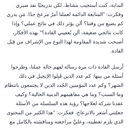
البداية، كنت أستجيب بنشاط، لكن تدريجيًا نفد صبري
وفكرت: "المتابعة الدائمة لعملنا أمرٌ مزعج جدًا. مَن يدري
كم يضيع من وقتنا؟ ألن يؤثر ذلك في نتائج عملي؟ وإذا
كانت نتائجي ضعيفة، ألن يُعفيني القادة؟" بهذه الأفكار،
أصبحت شديدة المقاومة لهذا النوع من الإشراف من قِبَل
القادة.
أرسل القادة ذات مرة رسالة لفهم حالة عملنا، وطرحوا
أسئلة من بينها: كم عدد الذين قَبِلوا الإنجيل في ذلك
الشهر؟ وكم عدد المؤمنين الجُدد الذين لا يجتمعون بانتظام
وما السبب؟ وما هي مفاهيمهم الدينية الحالية؟ وكيف
عقدنا شركة لعلاجها؟ رؤية هذه السلسلة من الأسئلة
جعلتني أشعر بالانزعاج، ففكرت: "هذا الكثير من المحتوى
الذي يلزم تغطيته، وعليَّ مراجعته ومناقشته بالكامل مع