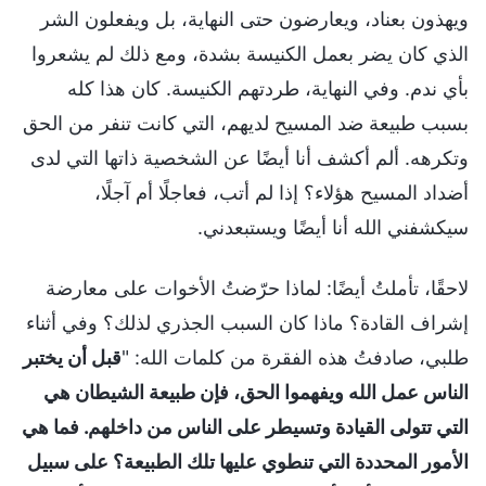
ويهذون بعناد، ويعارضون حتى النهاية، بل ويفعلون الشر
الذي كان يضر بعمل الكنيسة بشدة، ومع ذلك لم يشعروا
بأي ندم. وفي النهاية، طردتهم الكنيسة. كان هذا كله
بسبب طبيعة ضد المسيح لديهم، التي كانت تنفر من الحق
وتكرهه. ألم أكشف أنا أيضًا عن الشخصية ذاتها التي لدى
أضداد المسيح هؤلاء؟ إذا لم أتب، فعاجلًا أم آجلًا،
سيكشفني الله أنا أيضًا ويستبعدني.
لاحقًا، تأملتُ أيضًا: لماذا حرّضتُ الأخوات على معارضة
إشراف القادة؟ ماذا كان السبب الجذري لذلك؟ وفي أثناء
طلبي، صادفتُ هذه الفقرة من كلمات الله: "
قبل أن يختبر
الناس عمل الله ويفهموا الحق، فإن طبيعة الشيطان هي
التي تتولى القيادة وتسيطر على الناس من داخلهم. فما هي
الأمور المحددة التي تنطوي عليها تلك الطبيعة؟ على سبيل