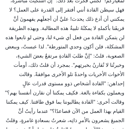
لمعياركم!" لكنني فكرتُ بعد ذلك: "إن اشتكيتُ مباشرةً،
فهل سيظن القادة أنني أفتقر إلى القدرة على العمل؟ لا
يمكنني أن أدع ذلك يحدث! عليَّ أن أجعلَهم يفهمونَ أنَّ
فريقَنا بأكملهِ لا يمكنُهُ تلبيةُ هذه المطالبة. وبهذه الطريقة
لن يتمكن القادة من فعل أي شيء لنا، وحتى لو تابعوا هذه
المشكلة، فلن أكون وحدي المتورطة". لذا عبستُ، وببعض
الصعوبة، قلتُ: "إنَّ طلبَ القادةِ مرتفعٌ بعضَ الشيءِ،
وخبرتُنا لا تُقارنُ بخبرتِهم". بمجرد أن قلتُ ذلك، أومأت
الأخوات الأخريات واحدةً تلو الأخرى موافقةً. وقالت
إحداهن: "القادة أشخاص ذوو مستوى قدرات عالٍ
ويعملون بكفاءة بالغة. فكيف يمكننا أن نقارن أنفسنا بهم؟"
وقالت أخرى: "القادة يطالبوننا بما فوق طاقتنا. كيف يمكننا
القيام بهذا العمل من الآن فصاعدًا؟" عندما رأيتُ أنَّ
الجميعَ يشعرون بالأمرِ ذاتِه، شعرتُ بسعادةٍ غامرةٍ، وقلتُ