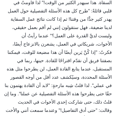
السقاة. هذا سيهدر الكثير من الوقت!" لذا قاومتُ في
قلبي قائلةً: "طرح كل هذه الأسئلة التفصيلية حول العمل
يهدر كثير جدًّا من وقتنا! ثم إذا كانت نتائج عمل السقاية
لدينا ضعيفة، فهل ستقولون إنني لم أقم بعمل حقيقي،
وليست لديَّ القدرة على العمل؟" عندما رأيتُ أن
الأخوات، شريكاتي في العمل، يشعرن بالانزعاج أيضًا،
فكرتُ: "إذا كُنَّ يَرين أيضًا أن هذا مضيعة للوقت، فيمكننا
بصفتنا فريق أن نقدّم اقتراحًا للقادة. حينها، ربما في
المستقبل، عندما يتابع القادة العمل، لن يطرحوا مثل هذه
الأسئلة المحددة، وسيُكشف عدد أقل من أوجه القصور
في عملي". لذا قلتُ شِبه مازحةٍ: "لابد أن القادة يهتمون بنا
حقًا حتى يطرحوا هذه الأسئلة التفصيلية عن عملنا". وما إن
قلتُ ذلك، حتى شاركت إحدى الأخوات في الحديث
وقالت: "حتى أدق التفاصيل!" وعندما سمعت أنني والأخت