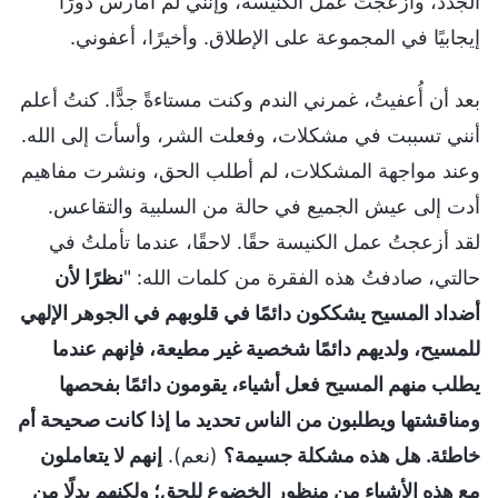
الجدد، وأزعجتُ عمل الكنيسة، وإنني لم أمارس دورًا
إيجابيًا في المجموعة على الإطلاق. وأخيرًا، أعفوني.
بعد أن أُعفيتُ، غمرني الندم وكنت مستاءةً جدًّا. كنتُ أعلم
أنني تسببت في مشكلات، وفعلت الشر، وأسأت إلى الله.
وعند مواجهة المشكلات، لم أطلب الحق، ونشرت مفاهيم
أدت إلى عيش الجميع في حالة من السلبية والتقاعس.
لقد أزعجتُ عمل الكنيسة حقًا. لاحقًا، عندما تأملتُ في
حالتي، صادفتُ هذه الفقرة من كلمات الله: "
نظرًا لأن
أضداد المسيح يشككون دائمًا في قلوبهم في الجوهر الإلهي
للمسيح، ولديهم دائمًا شخصية غير مطيعة، فإنهم عندما
يطلب منهم المسيح فعل أشياء، يقومون دائمًا بفحصها
ومناقشتها ويطلبون من الناس تحديد ما إذا كانت صحيحة أم
خاطئة. هل هذه مشكلة جسيمة؟
(نعم).
إنهم لا يتعاملون
مع هذه الأشياء من منظور الخضوع للحق؛ ولكنهم بدلًا من