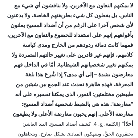
لا يمكنهم التعاون مع الآخرين، ولا يناقشون أي شيء مع
الناس، بل يفعلون كل شيء بطريقتهم الخاصة، ولا يذعنون
لأي شخص آخر! على الرغم من أن أضداد المسيح يعلنون
بأفواههم إنهم على استعداد للخضوع والتعاون مع الآخرين،
فمهما كانت دماثة ردودهم من الخارج ومدى كياسة
كلامهم، فإنهم غير قادرين على تغيير حالتهم المتمردة ولا
يمكنهم تغيير شخصياتهم الشيطانية. أمّا في الداخل فهم
معارضون بشدة – إلى أي مدى؟ إذا شُرِحَ هذا بلغة
المعرفة، فهذه ظاهرة تحدث عند الجمع بين شيئين من
طبيعتين مختلفتين: النفور، الذي يمكننا تفسيره على أنه
"معارضة". هذه هي بالضبط شخصية أضداد المسيح:
معارضة الأعلى. إنهم يحبون معارضة الأعلى ولا يطيعون
أحدًا
"
[الكلمة، ج. 4. كشف أضداد المسيح. البند العاشر:
يحتقرون الحقَّ، وينتهكون المبادئ بشكل صارخ، ويتجاهلون