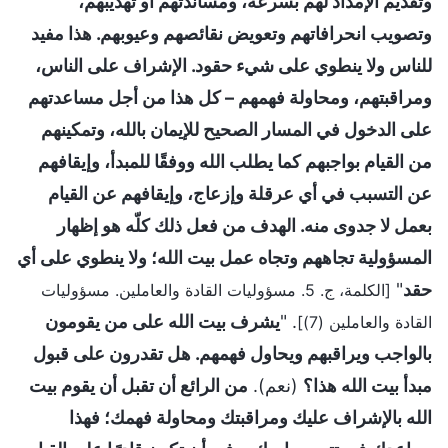
وتقديم الإمداد لهم بسرعة، ومساندتهم أو تهذيبهم،
وتصويب انحرافاتهم وتعويض نقائصهم وعيوبهم. هذا مفيد
للناس ولا ينطوي على شيء حقود. الإشراف على الناس،
ومراقبتهم، ومحاولة فهمهم – كل هذا من أجل مساعدتهم
على الدخول في المسار الصحيح للإيمان بالله، وتمكينهم
من القيام بواجبهم كما يطلب الله ووفقًا للمبدأ، وإيقافهم
عن التسبب في أي عرقلة وإزعاج، وإيقافهم عن القيام
بعمل لا جدوى منه. الهدف من فعل ذلك كلّه هو إظهار
المسؤولية تجاههم وتجاه عمل بيت الله؛ ولا ينطوي على أي
حقد
"
[الكلمة، ج. 5. مسؤوليات القادة والعاملين. مسؤوليات
. "
يشرف بيت الله على من يقومون
القادة والعاملين (7)]
بالواجب ويراقبهم ويحاول فهمهم. هل تقدرون على قبول
مبدأ بيت الله هذا؟
(نعم).
من الرائع أن تقبل أن يقوم بيت
الله بالإشراف عليك ومراقبتك ومحاولة فهمك؛ فهذا