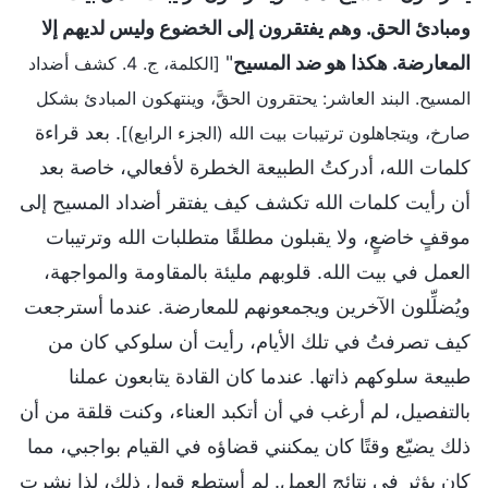
ومبادئ الحق. وهم يفتقرون إلى الخضوع وليس لديهم إلا
المعارضة. هكذا هو ضد المسيح
"
[الكلمة، ج. 4. كشف أضداد
المسيح. البند العاشر: يحتقرون الحقَّ، وينتهكون المبادئ بشكل
. بعد قراءة
صارخ، ويتجاهلون ترتيبات بيت الله (الجزء الرابع)]
كلمات الله، أدركتُ الطبيعة الخطرة لأفعالي، خاصة بعد
أن رأيت كلمات الله تكشف كيف يفتقر أضداد المسيح إلى
موقفٍ خاضعٍ، ولا يقبلون مطلقًا متطلبات الله وترتيبات
العمل في بيت الله. قلوبهم مليئة بالمقاومة والمواجهة،
ويُضلِّلون الآخرين ويجمعونهم للمعارضة. عندما أسترجعت
كيف تصرفتُ في تلك الأيام، رأيت أن سلوكي كان من
طبيعة سلوكهم ذاتها. عندما كان القادة يتابعون عملنا
بالتفصيل، لم أرغب في أن أتكبد العناء، وكنت قلقة من أن
ذلك يضيّع وقتًا كان يمكنني قضاؤه في القيام بواجبي، مما
كان يؤثر في نتائج العمل. لم أستطع قبول ذلك، لذا نشرت