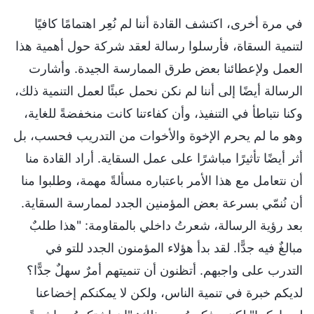
في مرة أخرى، اكتشف القادة أننا لم نُعِر اهتمامًا كافيًا
لتنمية السقاة، فأرسلوا رسالة لعقد شركة حول أهمية هذا
العمل ولإعطائنا بعض طرق الممارسة الجيدة. وأشارت
الرسالة أيضًا إلى أننا لم نكن نحمل عبئًا لعمل التنمية ذلك،
وكنا نتباطأ في التنفيذ، وأن كفاءتنا كانت منخفضةً للغاية،
وهو ما لم يحرم الإخوة والأخوات من التدريب فحسب، بل
أثر أيضًا تأثيرًا مباشرًا على عمل السقاية. أراد القادة منا
أن نتعامل مع هذا الأمر باعتباره مسألةً مهمة، وطلبوا منا
أن نُنمّي بسرعة بعض المؤمنين الجدد لممارسة السقاية.
بعد رؤية الرسالة، شعرتُ داخلي بالمقاومة: "هذا طلبٌ
مبالغٌ فيه جدًّا. لقد بدأ هؤلاء المؤمنون الجدد للتو في
التدرب على واجبهم. أتظنون أن تنميتهم أمرٌ سهلٌ جدًّا؟
لديكم خبرة في تنمية الناس، ولكن لا يمكنكم إخضاعنا