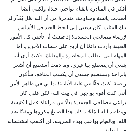
أفكر في المبادرة بالقيام بواجبي جيدًا، ولكنني أيضًا
أصبحت يائسة ومقاومة، متذمرةً من أن الله ظل يُقَدِّر لي
تلك البيئات. كان سعيي إلى الحظ الجيد في الأساس
لإرضاء مصالحي الجسدية؛ إذ تمنيتُ أن تأتيني كل الأمور
الطيبة وأردت دائمًا أن أربح على حساب الآخرين. أما
المهام التي تتطلب المخاطرة والمعاناة، فكنتُ أرى أنه
ينبغي أن يضطلع بها غيري. وما دمت أستطيع أن أشعر
بالراحة ويستطيع جسدي أن يكسب المنافع، سأكون
راضية. كنتُ حقًّا في غاية الأنانية! بدا لي في ظاهر الأمر
أنني كنت أقوم بواجبي في بيت الله، لكن قلبي كان
يراعي مصالحي الجسدية بدلًا من مراعاة عمل الكنيسة
ومقاصد الله المُلِحّة. كان هذا الصنيعُ مكروها ومقيتًا عند
الله، وبالقيام بواجبي بهذه الطريقة، لن أكسب استحسانه
في النهاية.