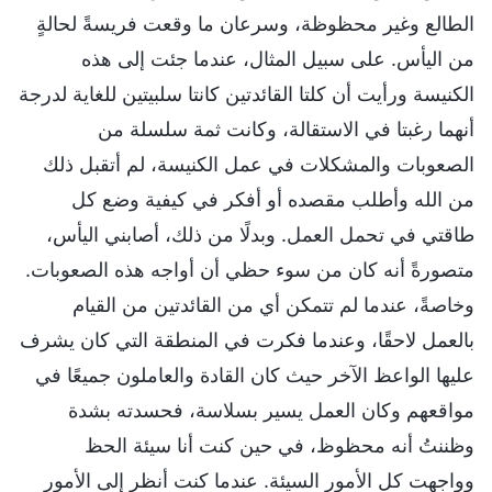
الطالع وغير محظوظة، وسرعان ما وقعت فريسةً لحالةٍ
من اليأس. على سبيل المثال، عندما جئت إلى هذه
الكنيسة ورأيت أن كلتا القائدتين كانتا سلبيتين للغاية لدرجة
أنهما رغبتا في الاستقالة، وكانت ثمة سلسلة من
الصعوبات والمشكلات في عمل الكنيسة، لم أتقبل ذلك
من الله وأطلب مقصده أو أفكر في كيفية وضع كل
طاقتي في تحمل العمل. وبدلًا من ذلك، أصابني اليأس،
متصورةً أنه كان من سوء حظي أن أواجه هذه الصعوبات.
وخاصةً، عندما لم تتمكن أي من القائدتين من القيام
بالعمل لاحقًا، وعندما فكرت في المنطقة التي كان يشرف
عليها الواعظ الآخر حيث كان القادة والعاملون جميعًا في
مواقعهم وكان العمل يسير بسلاسة، فحسدته بشدة
وظننتُ أنه محظوظ، في حين كنت أنا سيئة الحظ
وواجهت كل الأمور السيئة. عندما كنت أنظر إلى الأمور