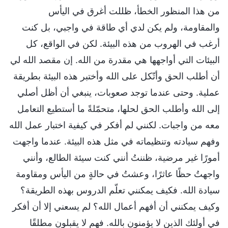
من هذا المنظور الخطأ، ظللت أغرق في اليأس
والمقاومة، ولم يكن لدي أي طاقة في واجبي، بل كنت
أرغب في الهروب من هذه البيئة. لكن في الواقع، كل
البيئات التي أواجهها هي مقدرة من الله. إن مقصد الله لي
أن أطلب الحق وأتّكل على الله وأختبر هذه البيئة بطريقة
عملية. وحتى عندما توجد صعوبات، ينبغي أن أظل أصلي
إلى الله وأطلب الحق لحلها، متحمّلةً ما أستطيع التعامل
معه من واجبات. لكنني لم أفكر في كيفية اختبار عمل الله
وفهم سيادته وتنظيماته في مثل هذه البيئة. عندما واجهت
أمورًا غير مرضية، ظننتُ أنني كنت سيئة الطالع، وأنني
واجهتُ حظًا عاثرًا، وعشتُ في حالةٍ من اليأس ومقاومة
سيادة الله. فكيف يمكنني تعلّم الدروس بهذه الطريقة؟
وكيف يمكنني أن أفهم أعمال الله؟ لم يسعني إلا أن أفكر
في أولئك الذين لا يؤمنون بالله. فهم لا يقبلون مطلقًا