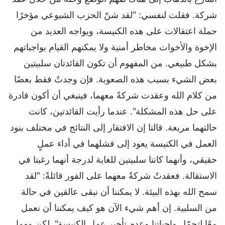
شركة. فقلت لنفسي: "لقد شنّ الحزب الشيوعي مؤخرًا
حملة اعتقالات على هذه الكنيسة، ويواجه العديد من
الإخوة والأخوات مخاطر أمنية ولا يمكنهم القيام بواجباتهم
بشكل طبيعي. من المفهوم أن تكون القائدتان سلبيتين
بعض الشيء بسبب هذه الصعوبة. فإن وجدتُ فقط بعضًا
من كلام الله وعقدت شركةً معهما، فينبغي أن أكون قادرة
على حل هذه المشكلة". عندما رأيت القائدتين، كانت
حالتهما مريعة. قالتا إن الافتقار إلى النتائج في مختلف بنود
العمل في الكنيسة يعود إلى فشلهما في أداء عملٍ
حقيقي، وأنهما كانتا سلبيتين للغاية لدرجة أنهما رغبتا في
الاستقالة. فعقدتُ شركةً معهما على الفور قائلةً: "لقد
سمح الله بهذه البيئة. لا يمكننا أن نبقى عالقين في حالة
من السلبية. إن أهم شيء الآن هو كيف يمكننا أن نعمل
معًا لتحمّل واجباتنا وعدم تأخير عمل الكنيسة". لكن مهما