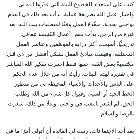
كنت على استعداد للخضوع للبيئة التي قدّرها الله لي
واختبار عمل الله بطريقة عملية. بدأت بعد ذلك في القيام
بواجبي بجدية، منفّذةً العمل وفقًا لمتطلبات بيت الله. بعد
فترة من الزمن، بدأت بعض أعمال الكنيسة تتعافى
تدريجيًّا. أصبحت أكثر دراية بالموظفين وعناصر العمل
المختلفة، وفهمت مبادئ العمل بشكل أفضل من ذي قبل،
مكتسبةً بعض الثقة. حينها فقط اختبرت تفكير الله المباشر
في تقديره لهذه البيئات. رأيتُ أنه من خلال عدم الحكم
على الناس والأحداث والأشياء المحيطة بي من منظور
الحظ الجيد أو السيئ وقبول كل شيء من الله وطلب
الحق، لم أشعر بالتعب في واجبي. وبدلًا من ذلك، شعرت
بالرضا والسلام.
بعد أحد الاجتماعات، رتبت لي القائدة أن أتولى أمرًا ما في