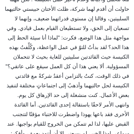
حاولت أن أقدم لهما شركة، ظلت الأختان حبيستي حالتيهما
السلبيتين، وقالتا إن مستوى قدراتهما ضعيف، وإنهما لا
تسعيان إلى الحق، ولا تستطيعان القيام بعمل قيادي. وفي
مواجهة مثل هذا الوضع، فكرت: "لماذا أنا سيئة الحظ إلى
هذا الحد؟ لقد بدأتُ للتوّ في عمل الواعظة، وكُلِّفتُ بهذه
الكنيسة حيث القائدتين سلبيتين للغاية بحيث لا تتحملان
المسؤولية. ألا يعني هذا أن كل العمل سيقع على عاتقي؟"
في ذلك الوقت، كنتُ بالتزامن أعقدُ شركةً مع قائدتي
الكنيسة لحل حالتيهما وأذهبُ إلى اجتماعاتٍ مختلفة لتنفيذ
بعض الأعمال. كنت منشغلة إلى حد الإرهاق كل يوم.
وانتهى الأمر لاحقًا باستقالة إحدى القائدتين. أما القائدة
الأخرى فقد باعها يهوذا واضطرت للاختباء مؤقتًا لتتجنب
القبض عليها، لذا لم تتمكن من الخروج للقيام بواجبها. عند
سماعي لهذا الخبر، لم يسعني إلا أن أتنهد بعمق، وأفكر: