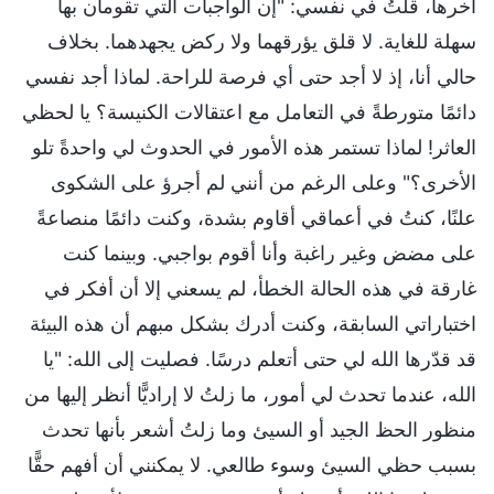
آخرها، قلتُ في نفسي: "إن الواجبات التي تقومان بها
سهلة للغاية. لا قلق يؤرقهما ولا ركض يجهدهما. بخلاف
حالي أنا، إذ لا أجد حتى أي فرصة للراحة. لماذا أجد نفسي
دائمًا متورطةً في التعامل مع اعتقالات الكنيسة؟ يا لحظي
العاثر! لماذا تستمر هذه الأمور في الحدوث لي واحدةً تلو
الأخرى؟" وعلى الرغم من أنني لم أجرؤ على الشكوى
علنًا، كنتُ في أعماقي أقاوم بشدة، وكنت دائمًا منصاعةً
على مضض وغير راغبة وأنا أقوم بواجبي. وبينما كنت
غارقة في هذه الحالة الخطأ، لم يسعني إلا أن أفكر في
اختباراتي السابقة، وكنت أدرك بشكل مبهم أن هذه البيئة
قد قدّرها الله لي حتى أتعلم درسًا. فصليت إلى الله: "يا
الله، عندما تحدث لي أمور، ما زلتُ لا إراديًّا أنظر إليها من
منظور الحظ الجيد أو السيئ وما زلتُ أشعر بأنها تحدث
بسبب حظي السيئ وسوء طالعي. لا يمكنني أن أفهم حقًّا