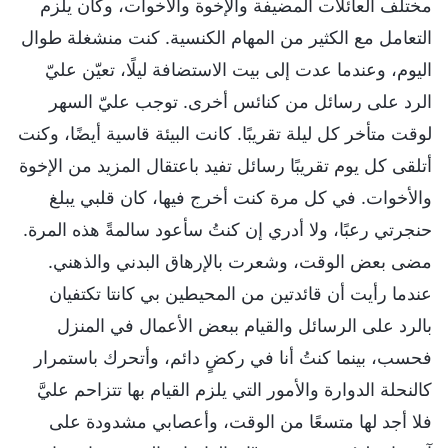
مختلف العائلات المضيفة والإخوة والأخوات، وكان يلزم
التعامل مع الكثير من المهام الكنسية. كنت منشغلة طوال
اليوم، وعندما عدت إلى بيت الاستضافة ليلًا، تعيّن عليّ
الرد على رسائل من كنائس أخرى. توجب عليّ السهر
لوقت متأخر كل ليلة تقريبًا. كانت البيئة قاسية أيضًا، وكنت
أتلقى كل يوم تقريبًا رسائل تفيد باعتقال المزيد من الإخوة
والأخوات. في كل مرة كنت أخرج فيها، كان قلبي يبلغ
حنجرتي رعبًا، ولا أدري إن كنتُ سأعود سالمةً هذه المرة.
مضى بعض الوقت، وشعرت بالإرهاق البدني والذهني.
عندما رأيت أن قائدتين من المحيطين بي كانتا تكتفيان
بالرد على الرسائل والقيام ببعض الأعمال في المنزل
فحسب، بينما كنتُ أنا في ركضٍ دائم، وأتحرك باستمرار
كالنحلة الدوارة والأمور التي يلزم القيام بها تتزاحم عليَّ
فلا أجد لها متسعًا من الوقت، وأعصابي مشدودة على