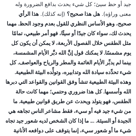
جيد أو حظ سيئ؛ كل شيء يحدث بدافع الضرورة وله
معنى وراؤه).
هل هذا صحيح؟
(إنه كذلك).
هذا الرأي
صحيح، وهو الأساس النظري للقول بعدم وجود الحظ. مهما
يحدث لك، سواء كان جيدًا أو سيئًا، فهو أمر طبيعي، تمامًا
مثل الطقس خلال الفصول الأربعة، لا يمكن أن يكون كل
يوم مشمسًا. لا يمكنك قول إنَّ الله دبَّر الأيام المشمسة،
بينما لم يدبِّر الأيام الغائمة والمطر والرياح والعواصف. كل
شيء تحدِّده سيادة الله وتدابيره، وتولِّده البيئة الطبيعية.
وهذه البيئة الطبيعية تنشأ وفق القوانين والقواعد التي دبرها
الله وأسسها. كل هذا ضروري وحتمي؛ مهما كانت حالة
الطقس، فهو يتولد ويحدث عن طريق قوانين طبيعية. ما
من شيء جيد فيه أو سيء، فقط مشاعر الناس تجاهه هي
الجيدة أو السيئة. ... ما إذا كان الشخص لديه شعور جيد تجاه
شيء ما أو شعور سيء، إنما يتوقف على دوافعه الأنانية