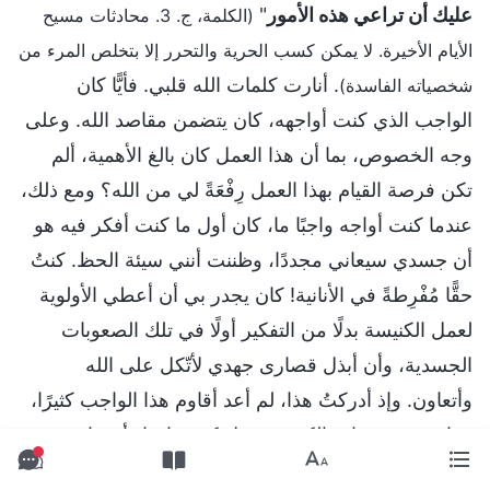
عليك أن تراعي هذه الأمور
"
(الكلمة، ج. 3. محادثات مسيح
الأيام الأخيرة. لا يمكن كسب الحرية والتحرر إلا بتخلص المرء من
. أنارت كلمات الله قلبي. فأيًّا كان
شخصياته الفاسدة)
الواجب الذي كنت أواجهه، كان يتضمن مقاصد الله. وعلى
وجه الخصوص، بما أن هذا العمل كان بالغ الأهمية، ألم
تكن فرصة القيام بهذا العمل رِفْعَةً لي من الله؟ ومع ذلك،
عندما كنت أواجه واجبًا ما، كان أول ما كنت أفكر فيه هو
أن جسدي سيعاني مجددًا، وظننت أنني سيئة الحظ. كنتُ
حقًّا مُفْرِطةً في الأنانية! كان يجدر بي أن أعطي الأولوية
لعمل الكنيسة بدلًا من التفكير أولًا في تلك الصعوبات
الجسدية، وأن أبذل قصارى جهدي لأتّكل على الله
وأتعاون. وإذ أدركتُ هذا، لم أعد أقاوم هذا الواجب كثيرًا،
وتناقشت مع قادة الكنيسة حول كيفية إيجاد أشخاص
للتحقق من المواد. واجهت خلال عملية التحقق بعض