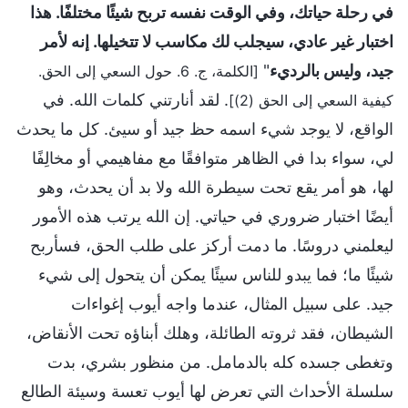
في رحلة حياتك، وفي الوقت نفسه تربح شيئًا مختلفًا. هذا
اختبار غير عادي، سيجلب لك مكاسب لا تتخيلها. إنه لأمر
جيد، وليس بالرديء
"
[الكلمة، ج. 6. حول السعي إلى الحق.
. لقد أنارتني كلمات الله. في
كيفية السعي إلى الحق (2)]
الواقع، لا يوجد شيء اسمه حظ جيد أو سيئ. كل ما يحدث
لي، سواء بدا في الظاهر متوافقًا مع مفاهيمي أو مخالِفًا
لها، هو أمر يقع تحت سيطرة الله ولا بد أن يحدث، وهو
أيضًا اختبار ضروري في حياتي. إن الله يرتب هذه الأمور
ليعلمني دروسًا. ما دمت أركز على طلب الحق، فسأربح
شيئًا ما؛ فما يبدو للناس سيئًا يمكن أن يتحول إلى شيء
جيد. على سبيل المثال، عندما واجه أيوب إغواءات
الشيطان، فقد ثروته الطائلة، وهلك أبناؤه تحت الأنقاض،
وتغطى جسده كله بالدمامل. من منظور بشري، بدت
سلسلة الأحداث التي تعرض لها أيوب تعسة وسيئة الطالع