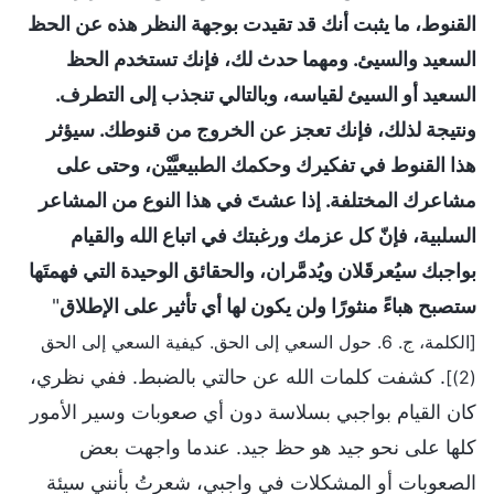
القنوط، ما يثبت أنك قد تقيدت بوجهة النظر هذه عن الحظ
السعيد والسيئ. ومهما حدث لك، فإنك تستخدم الحظ
السعيد أو السيئ لقياسه، وبالتالي تنجذب إلى التطرف.
ونتيجة لذلك، فإنك تعجز عن الخروج من قنوطك. سيؤثر
هذا القنوط في تفكيرك وحكمك الطبيعيَّيْن، وحتى على
مشاعرك المختلفة. إذا عشتَ في هذا النوع من المشاعر
السلبية، فإنّ كل عزمك ورغبتك في اتباع الله والقيام
بواجبك سيُعرقَلان ويُدمَّران، والحقائق الوحيدة التي فهمتَها
ستصبح هباءً منثورًا ولن يكون لها أي تأثير على الإطلاق
"
[الكلمة، ج. 6. حول السعي إلى الحق. كيفية السعي إلى الحق
. كشفت كلمات الله عن حالتي بالضبط. ففي نظري،
(2)]
كان القيام بواجبي بسلاسة دون أي صعوبات وسير الأمور
كلها على نحو جيد هو حظ جيد. عندما واجهت بعض
الصعوبات أو المشكلات في واجبي، شعرتُ بأنني سيئة