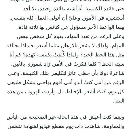
حتى قائدة للكنيسة. أنا أشبه بقائدة وحيدة، بلا أحد
أستشيره في الأمور، وعليّ أن أتولى العمل كله بنفسي.
بينما الواعظ الآخر مسؤول عن كنائس لها ثلاثة قادة.
وعلى الرغم من تعدد المهام، يقوم كل شخص ببعض
المهام، ولذلك لا يشعر بالارهاق مثلما أشعر. فلماذا يحالفه
مثل هذا الحظ الجيد؟ ولماذا كُلِّفتُ بكنيسة كهذه؟ كم أنا
سيئة الحظ!" كلما فكرتُ في الأمر، زاد شعوري بالغُبن،
شاعرةً دومًا بأن حظي عاثرٌ لتكليفي بتلك الكنيسة. وعلى
الرغم من أنني كنتٌ أبدو أنني أقوم بواجبي بشكل طبيعي
كل يوم، كنتُ أشعر بالإحباط، بل وأردت الهروب من هذه
البيئة.
وبينما كنت أعيش في هذه الحالة غير الصحيحة من اليأس
والمقاومة، شاهدت ذات يوم مقطع فيديو لشهادة تتضمن