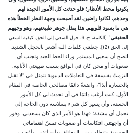
يكونوا محط الأنظار؛ فلو حدثت كل الأمور الجيدة لهم
وحدهم، لكانوا راضين. لقد أصبحت وجهة النظر الخطأ هذه
هي ما يسود قلوبهم. هذا يمثل جوهر طبيعتهم، وهو وجههم
الحقيقي
"
[الكلمة، ج. 6. حول السعي إلى الحق. كيفية السعي
. جعلتني كلمات الله أشعر بالخجل الشديد.
إلى الحق (2)]
اتضح أن سعيي المستمر وراء الحظ الجيد وتجنب أي
صعوبات أو محن كان في الواقع بسبب طبيعتي الأنانية.
التزمتُ بفلسفة في التعاملات الدنيوية تتمثل في "لا تقبل
بالخسارة أبدًا"، واضعةً دائمًا مصالحي الخاصة في المقام
الأول. كنت أرغب دائمًا في أن تحدث لي كل الأمور
الحسنة، وأن يسير كل شيء بسلاسة دون الحاجة إلى
تحمل أي مشقة؛ فهذا هو الأمر الذي كان يسعدني. وفور
أن واجهتني انتكاسات أو صعوبات تمسّ اهتماماتي
الجسدية وتتطلب مني المعاناة، بدأت أتذمر وأغضب،