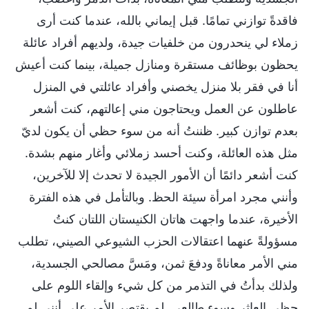
فاقدةً توازني تمامًا. قبل إيماني بالله، عندما كنت أرى
زملاء لي ينحدرون من خلفيات جيدة، ولديهم أفراد عائلة
يحظون بوظائف مستقرة ومنازل جميلة، بينما كنت أعيش
أنا في فقر بلا منزل يخصني وأفراد عائلتي في المنزل
عاطلون عن العمل ويحتاجون مني إعالتهم، كنت أشعر
بعدم توازن كبير. ظننتُ أنه من سوء حظي أن يكون لديّ
مثل هذه العائلة، وكنت أحسد زملائي وأغار منهم بشدة.
كنت أشعر دائمًا أن الأمور الجيدة لا تحدث إلا للآخرين،
وأنني مجرد امرأة سيئة الحظ. وبالتأمل في هذه الفترة
الأخيرة، عندما واجهت هاتان الكنيستان اللتان كنتُ
مسؤولةً عنهما اعتقالات الحزب الشيوعي الصيني، تطلب
مني الأمر معاناةً ودفعَ ثمن، ومَسَّ مصالحي الجسدية،
ولذلك بدأتُ في التذمر من كل شيء وإلقاء اللوم على
حظي العاثر وسوء طالعي. لم يقتصر الأمر على أنني لم