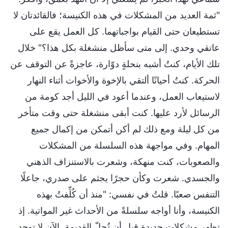
"ثمة العديد من المشكلات في هذه الكنيسة؛ فالقائدتان لا
تستطيعان حتى القيام بواجباتهما. كل العمل يقع على
عاتقي وحدي. إلى متى سأظل منشغلة بكل هذا؟" خلال
تلك الأيام، كنتُ أشبه بنحلةٍ دوّارة، عاجزةً عن التوقف عن
الحركة. كنتُ أحيانًا ألتقي بالإخوة والأخوات أثناء النهار
لاستيعاب العمل، وعندما أعود في الليل أجد كومة من
الرسائل لأرد عليها. كنت أبقى منشغلة حتى وقت متأخر
من كل ليلة ومع ذلك لم أكن أتمكن من إكمال جميع
المهام. وفي مواجهة هذه السلسلة من المشكلات
والصعوبات، كنت منهكة، وشعرت بالاستنزاف الذهني
والجسدي. شعرت وكأن حجرًا يجثم على صدري، جاعلًا
التنفس صعبًا. قلتُ في نفسي: "منذ أن كُلِّفتُ بهذه
الكنيسة، وأنا أواجه سلسلةً من الأحداث غير المواتية. إذ
تظهر مشكلات جديدة قبل أن تُحلّ القديمة. الآن لا توجد