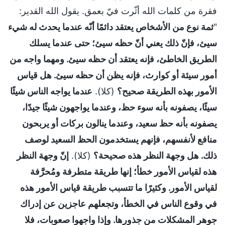
فقرة من كلمات الله أثّرت فيّ بعمق. يقول الله القدير:
"
ثمة نوع من الأشخاص يعتقد دائمًا أنّه عندما يحدث له شيء
سيئ، فإنّ ذلك يعني أنّ حظه سيئ؛ حتى عندما يسلك
الطريق الخاطئ، فإنه يعتقد أن حظه سيئ. ومهما واجه من
أمور سيئة أو كوارث، فإنه يظن أن حظه سيئ. هل قياس
الأمور بهذه الطريقة صحيح؟
(كلا).
عندما يواجه الناس شيئًا
سيئًا، يصفونه بأنه سوء حظ، وعندما يواجهون شيئًا جيدًا،
يصفونه بأنه حظ سعيد، وعندما ينالون بركات أو يربحون
منافع لأنفسهم، فإنهم يستخدمون الحظ السعيد لوصف
ذلك. هل وجهة النظر هذه صحيحة؟
(كلا).
إنّ وجهة النظر
هذه لقياس الأمور خطأ؛ إنها طريقة متطرفة ومُحرَّفة
لقياس الأمور. وكثيرًا ما تتسبب طريقة قياس الأمور هذه
في وقوع الناس في الخطأ، وتجعلهم عاجزين عن إدراك
جوهر المشكلات من جذورها. وإذا واجهوا صعوبات، فلا