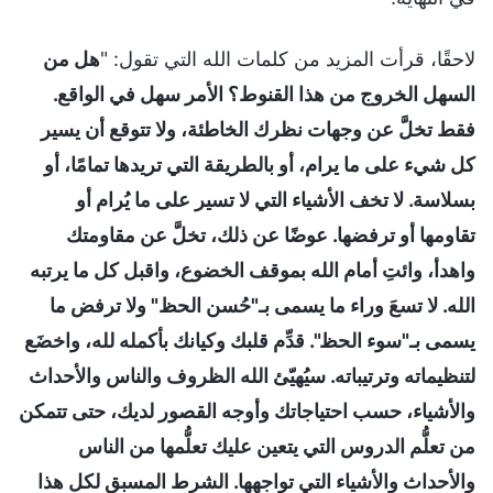
لاحقًا، قرأت المزيد من كلمات الله التي تقول: "
هل من
السهل الخروج من هذا القنوط؟ الأمر سهل في الواقع.
فقط تخلَّ عن وجهات نظرك الخاطئة، ولا تتوقع أن يسير
كل شيء على ما يرام، أو بالطريقة التي تريدها تمامًا، أو
بسلاسة. لا تخف الأشياء التي لا تسير على ما يُرام أو
تقاومها أو ترفضها. عوضًا عن ذلك، تخلَّ عن مقاومتك
واهدأ، وائتِ أمام الله بموقف الخضوع، واقبل كل ما يرتبه
الله. لا تسعَ وراء ما يسمى بـ"حُسن الحظ" ولا ترفض ما
يسمى بـ"سوء الحظ". قدِّم قلبك وكيانك بأكمله لله، واخضَع
لتنظيماته وترتيباته. سيُهيّئ الله الظروف والناس والأحداث
والأشياء، حسب احتياجاتك وأوجه القصور لديك، حتى تتمكن
من تعلُّم الدروس التي يتعين عليك تعلُّمها من الناس
والأحداث والأشياء التي تواجهها. الشرط المسبق لكل هذا