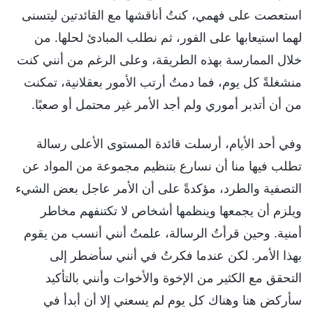
استعصت على فهمي، كنتُ أناقشها مع القائدتين ليتسنى
لهما استيعابها على الفور، ثم نطلب المبادئ لحلها. من
خلال الممارسة بهذه الطريقة، وعلى الرغم من أنني كنت
منشغلةً كل يوم، فما دمتُ أرتب الأمور بعقلانية، تمكنت
من أن أتدبر أموري ولم أجد الأمر غير محتمل أو صعبًا.
وفي أحد الأيام، أرسلت قائدة المستوى الأعلى رسالة
تطلب فيها منا أن نسارع بتنظيم مجموعة من المواد عن
التصفية والطرد، مؤكدةً على أن الأمر عاجل بعض الشيء
ويلزم أن يجمعها وينظمها أشخاص لا تكتنفهم مخاطر
أمنية. وحين قرأتُ الرسالة، علمتُ أنني أنسب من يقوم
بهذا الأمر. لكن عندما فكرتُ في أنني سأضطر إلى
التحقق مع الكثير من الإخوة والأخوات وأنني بالتأكيد
سأركض هنا وهناك كل يوم لم يسعني إلا أن أبدأ في