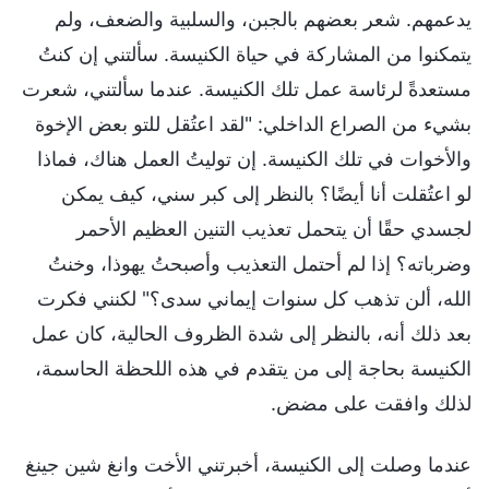
يدعمهم. شعر بعضهم بالجبن، والسلبية والضعف، ولم
يتمكنوا من المشاركة في حياة الكنيسة. سألتني إن كنتُ
مستعدةً لرئاسة عمل تلك الكنيسة. عندما سألتني، شعرت
بشيء من الصراع الداخلي: "لقد اعتُقل للتو بعض الإخوة
والأخوات في تلك الكنيسة. إن توليتُ العمل هناك، فماذا
لو اعتُقلت أنا أيضًا؟ بالنظر إلى كبر سني، كيف يمكن
لجسدي حقًا أن يتحمل تعذيب التنين العظيم الأحمر
وضرباته؟ إذا لم أحتمل التعذيب وأصبحتُ يهوذا، وخنتُ
الله، ألن تذهب كل سنوات إيماني سدى؟" لكنني فكرت
بعد ذلك أنه، بالنظر إلى شدة الظروف الحالية، كان عمل
الكنيسة بحاجة إلى من يتقدم في هذه اللحظة الحاسمة،
لذلك وافقت على مضض.
عندما وصلت إلى الكنيسة، أخبرتني الأخت وانغ شين جينغ