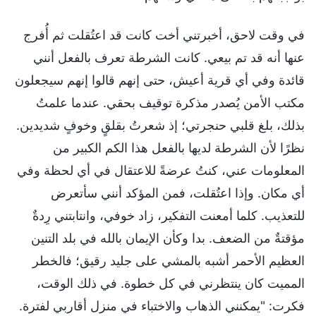
في وقت لاحق، أخبرتني أخت كانت قد اعتُقلت ثم أُفرج
عنها أنه قد تم بيعي. كانت الشرطة تعرف بالفعل أنني
قائدة وفي أي قرية أعيش، حتى إنهم قالوا إنهم سيجعلون
مكتب الأمن يُصدر مذكرة توقيف بحقي. عندما علمتُ
بذلك، بلغ قلبي حنجرتي؛ إذ شعرتُ بقلقٍ وخوفٍ شديدين.
نظرًا لأن الشرطة لديها بالفعل هذا الكم الكبير من
المعلومات عني، كنتُ عرضةً للاعتقال في أي لحظة وفي
أي مكان. وإذا اعتُقلت، فمن المؤكد أنني سأتعرض
للتعذيب. كلما أمعنت التفكير، زاد خوفي، وانتابتني رِدةٌ
مؤقتةٌ من الضعف. بدا وكأن الإيمان بالله في بلد التنين
العظيم الأحمر أشبه بالمشي على جليد رقيق؛ فالخطر
المميت كان ينتظرني في كل خطوة. في ذلك الوقت،
فكرت: "يمكنني الذهاب والاختباء في منزل أقاربي لفترة.