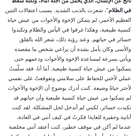
ناتج عن الإنسان، الذي يحمل من أجله آمالًا، ولكنه سقط
في الظلام
"، شعرت بالذنب الشديد. بسبب اعتقالات التنين
العظيم الأحمر، لم يتمكن الإخوة والأخوات من عيش حياة
كنسية طبيعية، وهكذا غرقوا في اليأس والظلام وتكبدوا
خسائر في حياتهم. وعند رؤية ذلك، شعر الله بالقلق
والأسى وكان يأمل بشدة أن يراعي شخص ما مقصده
ويأتي بسرعة لمساعدة الإخوة والأخوات ودعمهم حتى
يتمكنوا من عيش حياة كنسية طبيعية. أما أنا، فقد سلّمتُ
عملي لأختي للحفاظ على سلامتي وتقوقعتُ على نفسي
لأجتر حياةً وضيعة. كنت أدرك بوضوح أن الإخوة والأخوات
لم يتمكنوا من عيش حياة كنسية طبيعية وأن حياتهم قد
تكبدت خسائر، لكنني لم أتدخل لحل المشكلة. لقد كنت
أنانية وحقيرة للغاية! فكرتُ في كيف أنني في العادة،
عندما لم أكن في موقف خطير، كنت أعتقد أنني مخلصة