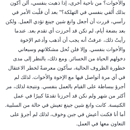
والأخوات؟ من ناحية أخرى، إذا ذهبت بنفسي، ألن أكون
بذلك أُلقي بنفسي في التهلكة؟" بعد أن قلّبت الأمر في
رأسي، قررت أن أجعل وانغ شين جينغ تؤدي العمل. ولكن
بعد بضعة أيام، لم تكن قد أحرزت أي تقدم بعد. عندما
رأيتُ ذلك، عرفتُ أنه يجب أن أذهب وأدعم الإخوة
والأخوات بنفسي. وإلا فلن تُحل مشكلاتهم وسيعاني
دخولهم الحياة من الخسائر. ومع ذلك، بالنظر إلى مدى
خطورة الظروف الحالية، سأكون معرضةً لخطر الاعتقال
في أي مرة أتواصل فيها مع الإخوة والأخوات. لذلك لم
أجرؤ ببساطة على القيام بالعمل بنفسي. ونتيجة لذلك، مر
أكثر من شهر ولم نكن قد أحرزنا تقدمًا كبيرًا في عمل
الكنيسة. كانت وانغ شين جينغ تعيش في حالة من السلبية.
أما أنا فكنت أعيش في جبن وخوف، لذلك لم أجرؤ على
التعاون معها في العمل.