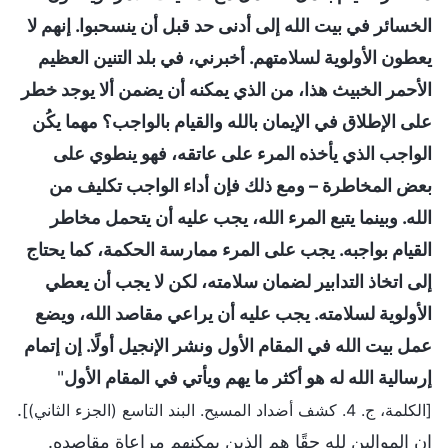
الخسائر في بيت الله إلى أدنى حد قبل أن ينسحبوا. إنهم لا
يعطون الأولوية لسلامتهم. أخبرني، في بلد التنين العظيم
الأحمر الخبيث هذا، من الذي يمكنه أن يضمن ألا يوجد خطر
على الإطلاق في الإيمان بالله والقيام بالواجب؟ مهما يكُن
الواجب الذي يأخذه المرء على عاتقه، فهو ينطوي على
بعض المخاطرة – ومع ذلك فإن أداء الواجب تكليف من
الله. وبينما يتبع المرء الله، يجب عليه أن يتحمل مخاطر
القيام بواجبه. يجب على المرء ممارسة الحكمة، كما يحتاج
إلى اتخاذ التدابير لضمان سلامته، لكن لا يجب أن يعطي
الأولوية لسلامته. يجب عليه أن يراعي مقاصد الله، ويضع
عمل بيت الله في المقام الأول ونشر الإنجيل أولًا. إن إتمام
إرسالية الله له هو أكثر ما يهم ويأتي في المقام الأول
"
.
[الكلمة، ج. 4. كشف أضداد المسيح. البند التاسع (الجزء الثاني)]
إن الموالين لله حقًا هم الذين يمكنهم مراعاة مقاصده.