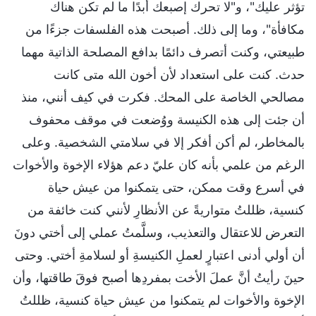
تؤثر عليك"، و"لا تحرك إصبعك أبدًا ما لم تكن هناك
مكافأة"، وما إلى ذلك. أصبحت هذه الفلسفات جزءًا من
طبيعتي، وكنت أتصرف دائمًا بدافع المصلحة الذاتية مهما
حدث. كنت على استعداد لأن أخون الله متى كانت
مصالحي الخاصة على المحك. فكرت في كيف أنني، منذ
أن جئت إلى هذه الكنيسة ووُضعت في موقف محفوف
بالمخاطر، لم أكن أفكر إلا في سلامتي الشخصية. وعلى
الرغم من علمي بأنه كان عليّ دعم هؤلاء الإخوة والأخوات
في أسرع وقت ممكن، حتى يتمكنوا من عيش حياة
كنسية، ظللتُ متواريةً عن الأنظارِ لأنني كنت خائفة من
التعرض للاعتقال والتعذيب، وسلَّمتُ عملي إلى أختي دونَ
أن أولي أدنى اعتبارٍ لعملِ الكنيسةِ أو لسلامةِ أختي. وحتى
حينَ رأيتُ أنَّ عملَ الأخت بمفردِها أصبح فوقَ طاقتها، وأن
الإخوة والأخوات لم يتمكنوا من عيش حياة كنسية، ظللتُ