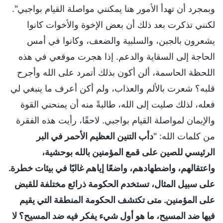
وبمجرد أن تهدأ الأمور هنا يمكنني مواصلة القيام بواجبي".
لكنني تذكرت بعد ذلك أن بعض الإخوة والأخوات كانوا
يشعرون بالجبن، والسلبية والضعف، وكانوا في أمس
الحاجة إلى السقاية والدعم. إذا هجرت موقعي في هذه
اللحظة الحاسمة، ألن أكون بذلك أتمرد على الله وأجرح
قلبه؟ شعرت بالألم والعذاب، ولم أكن أعرف ما ينبغي لي
فعله، لذلك صليت إلى الله، طالبةً منه أن يمنحني القوة
والإيمان لمواصلة القيام بواجبي. لاحقًا، رأيت هذه الفقرة
من كلمات الله: "
دأب التنين العظيم الأحمر في البر
الرئيسي للصين على قمع المؤمنين بالله بوحشية،
واعتقالهم، واضطهادهم، واضعًا إياهم غالبًا في بيئات خطرة.
على سبيل المثال، تستخدم الحكومة ذرائع مختلفة للقبض
على المؤمنين. متى تكتشف الحكومة المنطقة التي يقيم
فيها ضد المسيح، ما هو أول شيء يفكر فيه ضد المسيح؟ لا