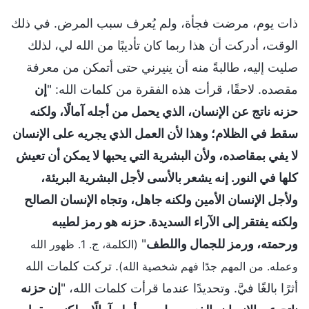
ذات يوم، مرضت فجأة، ولم يُعرف سبب المرض. في ذلك
الوقت، أدركت أن هذا ربما كان تأديبًا من الله لي، لذلك
صليت إليه، طالبةً منه أن ينيرني حتى أتمكن من معرفة
مقصده. لاحقًا، قرأت هذه الفقرة من كلمات الله: "
إن
حزنه ناتج عن الإنسان، الذي يحمل من أجله آمالًا، ولكنه
سقط في الظلام؛ وهذا لأن العمل الذي يجريه على الإنسان
لا يفي بمقاصده، ولأن البشرية التي يحبها لا يمكن أن تعيش
كلها في النور. إنه يشعر بالأسى لأجل البشرية البريئة،
ولأجل الإنسان الأمين ولكنه جاهل، وتجاه الإنسان الصالح
ولكنه يفتقر إلى الآراء السديدة. حزنه هو رمز لطيبه
ورحمته، ورمز للجمال واللطف
"
(الكلمة، ج. 1. ظهور الله
. تركت كلمات الله
وعمله. من المهم جدًا فهم شخصية الله)
أثرًا بالغًا فيَّ. وتحديدًا عندما قرأت كلمات الله، "
إن حزنه