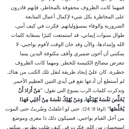
فمهما كانت الظروف محفوفة بالمخاطر، فإنهم قادرون
على المخاطرة بكل شيء لإكمال أعمال المتابعة
الضرورية والوفاء بمسؤولياتهم. فكرت في كيف أنني،
طوال سنوات إيماني، قد استمتعت كثيرًا بسقاية كلمات
الله وإمدادها، والآن وقد حان الوقت لأقوم بواجبي، لا
يمكنني أن أخون ضميري وأقف مكتوفة اليدين بينما
تتعرض مصالح الكنيسة للخطر. ومهما كانت الظروف
خطيرة، كان عليّ إيجاد طريقة لنقل تلك الكتب من هناك.
لم أستطع أن أدعها تقع في أيدي التنين العظيم الأحمر.
وتذكرت كلمات الرب يسوع التي تقول: "
مَنْ أَرَادَ أَنْ
يُخَلِّصَ نَفْسَهُ يُهْلِكُهَا، وَمَنْ يُهْلِكُ نَفْسَهُ مِنْ أَجْلِي فَهَذَا
يُخَلِّصُهَا
"
. حتى لو اعتُقلتُ وضُربتُ حتى الموت
(لوقا 9: 24)
من أجل القيام بواجبي، فسيكون ذلك ذا مغزى وموضع
استحسان من الله. فكرت في كيف صُلب بطرس منكس