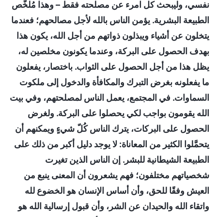
نفسي، وليبحث كل امرء عن مصلحته فقط – وهذا مُلخَّص
الطبيعة البشرية. يؤمن الناس بالله لأجل مصالحهم؛ فعندما
يتخلون عن أشياء ويبذلون ذواتهم من أجل الله، يكون هذا
بهدف الحصول على البركة، وعندما يكونون مخلصين له،
يظل هذا من أجل الحصول على الثواب. باختصار، يفعلون
ما يفعلونه بغرض التبرك والمكافأة والدخول إلى ملكوت
السماوات. في المجتمع، يعمل الناس لمصلحتهم، وفي بيت
الله يقومون بواجب لكي يحصلوا على البركة. ولغرض
الحصول على البركات، يترك الناس كُلّ شيءٍ ويمكنهم أن
يتحمَّلوا الكثير من المعاناة: لا يوجد دليل أكبر من ذلك على
الطبيعة الشيطانية للبشر. إن الناس الذين تغيرت
شخصياتهم مختلفون؛ فهم يشعرون أن المعنى ينبع من
العيش وفقًا للحق، وأن أساس الإنسان هو الخضوع لله
واتقاء الله والحيدان عن الشر، وأن قبول إرسالية الله هو