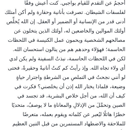
أحجمُ عن التقدم للقيام بواجبي. كنت أعيش وفقًا
لفلسفات الشيطان. تصرفت بأنانية وحقارة ولم أكن أمتلك
أدنى قدر من الإنسانية أو الضمير أو العقل. إن الله يُخلِّص
أولئك الموالين والخاضعين له، أولئك الذين يتخلون عن
مصالحهم الشخصية ويحمون عمل الكنيسة في اللحظات
الحاسمة؛ فهؤلاء وحدهم هم من ينالون استحسان الله.
لكن في اللحظات الحاسمة، نبذتُ السفينة ولم يكن لدي
أي ولاء تجاه الله. وإذ رأيتُ كم كنتُ أنانيةً وحقيرةً، فحتى
لو أنني نجحتُ في التملصِ من الشرطةِ واجترار حياةٍ
وضيعة، فلماذا يختار الله إذن أن يخلصني؟ فكرت في
كيف أن الله، من أجل خلاص البشرية، قد تجسد في
الصين وتحمَّلَ من الإذلالِ والمعاناةِ ما لا يوصفُ، متحديًا
خطرًا هائلًا ليُعبر عن كلماته ويقوم بعمله، متعرضًا
للملاحقة والاضطهاد المستمرين من قبل التنين العظيم