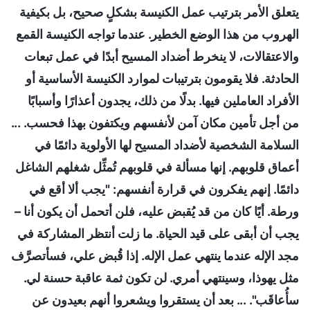
يتعلق الأمر بترتيب عمل الكنيسة بشكلٍ صحيح، بل بكيفية
الهروب من هذا الوضع الخطير. عندما تواجه الكنيسة القمع
والاعتقالات، لا ينخرط أضداد المسيح أبدًا في عمل تبعات
الحادثة. فلا يقومون بترتيبات لموارد الكنيسة الأساسية أو
الأفراد العاملين فيها. بدلًا من ذلك، يجدون أعذارًا وأسبابًا
من أجل تأمين مكان آمن لأنفسهم ويكتفون بهذا فحسب. ...
السلامة الشخصية لأضداد المسيح لها الأولوية دائمًا في
أعماق قلوبهم. إنها مسألة في قلوبهم تُمثِّل شغلهم الشاغل
دائمًا. إنهم يفكرون في قرارة أنفسهم: "يجب ألا أقع في
ورطة. أيًا كان من قد يُقبض عليه، فلن أتحمل أن يكون أنا –
يجب أن أبقى على قيد الحياة. ما زلت أنتظر المشاركة في
مجد الإله عندما ينتهي عمل الإله. إذا قُبض علي، فسأتصرَّف
مثل يهوذا، وسينتهي أمري. لن تكون ثمة عاقبة حسنة لي.
سأُعاقَب". ... بعد أن يستقروا ويشعروا أنهم بعيدون عن