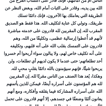
الناس أم من أمامهم، فإنك قادر على اكتساب الفرح من
الله بين يديه، وقادر على الثبات أمام الله، وبغض النظر عن
الطريقة التي يعاملك بها الآخرون، فإنك دائمًا تسلك
طريقك، وتولي كل عناية لتكليف الله. هذا فقط هو الصديق
المقرب لله. إن المقربين لله قادرون على خدمته مباشرة
لأنهم قد أُعطوا إرسالية عظمى، وتكليفًا من الله، وهم
قادرون على التمسك بقلب الله على أنه قلبهم، وتكليفه
على أنه تكليف خاص لهم، ولا يبالون سواء أربحوا أم خسروا
أحد تطلعاتهم: حتى عندما لا يكون لديهم أي تطلعات، ولن
يربحوا شيئًا، فإنهم سيؤمنون بالله دائمًا بقلبٍ محبٍ لله.
وهكذا، يُعد هذا الصنف من الناس مقربًا لله. إن المقربين
لله هم المؤتمنون على أسراره أيضًا، فيمكن للذين يأتمنهم
الله على أسراره المشاركة فيما يقلقه وأفكاره، ومع أنهم
يعانون ألمًا وضعفًا في جسدهم، إلا أنهم قادرون على تحمل