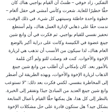
التفكير، زاد خوفي – ظننتُ أن القيام بواجبي هناك كان
حفًّا خطيرًا للغاية. شعرت وكأنني أمشي في حقل ألغام –
خطوة واحدة خاطئة وسينتهي كل شيء. في ذلك الوقت،
ندمت حقًا على ذهابي لإدارة العمل هناك، ولم أستطع
تحفيز نفسي للقيام بواجبي. ثم فكرت في أن وانغ شين
جينغ عضوة في الكنيسة وكانت على دراية أكبر بالوضع
العام هناك، لذا سيكون من الأنسب أن تذهب هي لزيارة
الإخوة والأخوات. كنت قد وصلت للتو ولم أكن مُلمة
بالأمور بعد. كان بإمكاني أن أطلب من وانغ شين جينغ
الذهاب لزيارة الإخوة والأخوات، وبهذه الطريقة لن أضطر
إلى المخاطرة بنفسي. لكنني فكرت بعد ذلك: "لا تستوعب
وانغ شين جينغ العديد من المبادئ جيدًا وتفتقر إلى الخبرة.
بالنظر إلى كل هذا، هل يمكنها حقًّا القيام بأعمال المتابعة
بشكل جيد؟ هل ستكون قادرة على حل مشكلات الإخوة