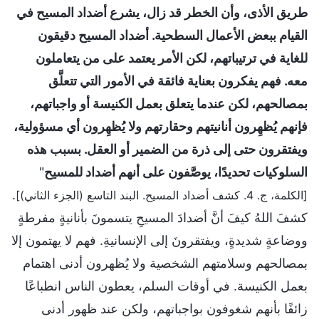
طريق الأذى، وأن الخطر قد زال، يشرع أضداد المسيح في
القيام ببعض الأعمال السطحية. أضداد المسيح دقيقون
للغاية في ترتيباتهم، لكن الأمر يعتمد على من يتعاملون
معه. فهم يفكرون بعناية فائقة في الأمور التي تتعلَّق
بمصالحهم، لكن عندما يتعلق بعمل الكنيسة أو واجباتهم،
فإنهم يُظهِرون أنانيتهم وحقارتهم ولا يُظهِرون أي مسؤولية،
ويفتقرون حتى إلى ذرة من الضمير أو العقل. بسبب هذه
السلوكيات تحديدًا، يوصَّفون على أنهم أضداد للمسيح
"
.
[الكلمة، ج. 4. كشف أضداد المسيح. البند التاسع (الجزء الثاني)]
كشفَ اللهُ كيفَ أنَّ أضدادَ المسيحِ يتسمونَ بأنانيةٍ مفرطةٍ
ووضاعةٍ شديدةٍ، ويفتقرونَ إلى الإنسانيةِ. فهم لا يهتمون إلا
بمصالحهم وسلامتهم الشخصية ولا يُظهرون أدنى اهتمام
بعمل الكنيسة. في أوقات السلم، يعطون الناس انطباعًا
زائفًا بأنهم شغوفون بواجباتهم، ولكن عند ظهور أدنى