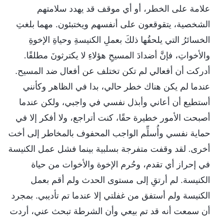
علامة على الخطر، أو أي موقف قد يهدد سلامتهم
الشخصية، يتقوقعون على أنفسهم ويختبئون. مهما بلغتِ
الخسائرُ التي يلحقُها ذلكَ بعملِ الكنيسةِ وحياةِ الإخوةِ
والأخواتِ، فإنَّ أضدادَ المسيحِ هؤلاءِ لا يكترثونَ مطلقًا.
أدركت أن أفعالي لم تكن تختلف عن أفعال ضد المسيح.
عندما لم يكن هناك خطر حالي، بدا في الظاهر وكأنني
أستطيع أن أعاني وأبذل نفسي في واجبي، ولكن عندما
أصبحت الأمور خطيرة حقًا، كنت أتراجع، ولا أفكر إلا في
حماية نفسي وأُسلِّم الواجب المحفوف بالمخاطر إلى أخت
أخرى. لقد وقفت متفرجة بسلبية بينما فشل عمل الكنيسة
في إحراز أي تقدم، وحُرم الإخوة والأخوات من حياة
الكنيسة. لم أرتقِ إلى مستوى الحدث ولم أقم بعمل
الكنيسة ولم أستفق من غفلتي إلا عندما تم تأديبي. بمجرد
أن سمعت أنه قد تم بيعي وأن الشرطة تبحث عني، أردت