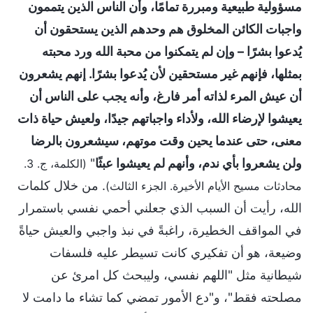
مسؤولية طبيعية ومبررة تمامًا، وأن الناس الذين يتممون
واجبات الكائن المخلوق هم وحدهم الذين يستحقون أن
يُدعوا بشرًا – وإن لم يتمكنوا من محبة الله ورد محبته
بمثلها، فإنهم غير مستحقين لأن يُدعوا بشرًا. إنهم يشعرون
أن عيش المرء لذاته أمر فارغ، وأنه يجب على الناس أن
يعيشوا لإرضاء الله، ولأداء واجباتهم جيدًا، ولعيش حياة ذات
معنى، حتى عندما يحين وقت موتهم، سيشعرون بالرضا
ولن يشعروا بأي ندم، وأنهم لم يعيشوا عبثًا
"
(الكلمة، ج. 3.
. من خلال كلمات
محادثات مسيح الأيام الأخيرة. الجزء الثالث)
الله، رأيت أن السبب الذي جعلني أحمي نفسي باستمرار
في المواقف الخطيرة، راغبةً في نبذ واجبي والعيش حياةً
وضيعة، هو أن تفكيري كانت تسيطر عليه فلسفات
شيطانية مثل "اللهم نفسي، وليبحث كل امرئ عن
مصلحته فقط"، و"دع الأمور تمضي كما تشاء ما دامت لا