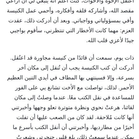
اعتُقل الإخوة والأخوات، كنت أعلم أنه ينبغي لي أن أراعي
مقصد الله، وأشاركه قلقه وأفكاره، وأحمي عمل الكنيسة
وأفي بمسؤولياتي وواجباتي. وبعد أن أدركت ذلك، عقدت
العزم: مهما كانت الأخطار التي تنتظرني، سأقوم بواجبي
جيدًا لأعزي قلب الله.
ذات يوم، سمعت أن قائدًا من كنيسة مجاورة قد اعتُقل.
أدركت أن كتب الكنيسة يجب أن تُنقل إلى مكان آخر
بسرعة، وإلا فسينتهي بها المطاف في أيدي التنين العظيم
الأحمر. لذلك، تواصلت مع الأخت تشانغ يي على الفور
للمساعدة في نقل الكتب معًا. عندما وصلتُ إلى مكان
لقائنا، هرعتْ نحوي ونظرة متوترة تعلو وجهها وأخبرتني
أنها كانت مُلاحقة. لقد كان من الصعب عليها أن تفلت
أخيرًا من مطارديها، وأخبرتني أن أنقل الكتب بأسرع ما
يمكن. عندما سمعتُ ذلك، بلغ قلبي حنجرتي وشعرتُ