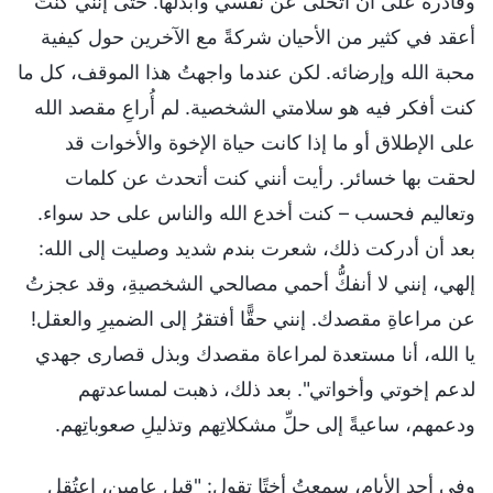
وقادرة على أن أتخلى عن نفسي وأبذلها. حتى إنني كنتُ
أعقد في كثير من الأحيان شركةً مع الآخرين حول كيفية
محبة الله وإرضائه. لكن عندما واجهتُ هذا الموقف، كل ما
كنت أفكر فيه هو سلامتي الشخصية. لم أُراعِ مقصد الله
على الإطلاق أو ما إذا كانت حياة الإخوة والأخوات قد
لحقت بها خسائر. رأيت أنني كنت أتحدث عن كلمات
وتعاليم فحسب – كنت أخدع الله والناس على حد سواء.
بعد أن أدركت ذلك، شعرت بندم شديد وصليت إلى الله:
إلهي، إنني لا أنفكُّ أحمي مصالحي الشخصيةِ، وقد عجزتُ
عن مراعاةِ مقصدك. إنني حقًّا أفتقرُ إلى الضميرِ والعقل!
يا الله، أنا مستعدة لمراعاة مقصدك وبذل قصارى جهدي
لدعم إخوتي وأخواتي". بعد ذلك، ذهبت لمساعدتهم
ودعمهم، ساعيةً إلى حلِّ مشكلاتِهم وتذليلِ صعوباتِهم.
وفي أحدِ الأيامِ، سمعتُ أختًا تقول: "قبل عامين، اعتُقل