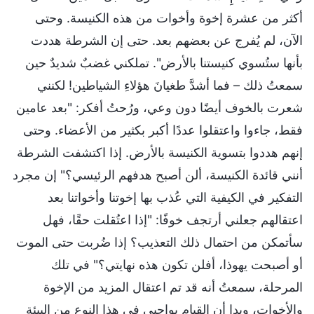
أكثر من عشرة إخوة وأخوات من هذه الكنيسة. وحتى
الآن، لم يُفرج عن بعضهم بعد. حتى إن الشرطة هددت
بأنها ستُسوي كنيستنا بالأرض". تملكني غضبٌ شديدٌ حين
سمعتُ ذلك – فما أشدَّ طغيانَ هؤلاءِ الشياطين! لكنني
شعرت بالخوف أيضًا دون وعي، ورُحتُ أفكر: "بعد عامين
فقط، جاءوا واعتقلوا عددًا أكبر بكثير من الأعضاء. وحتى
إنهم هددوا بتسوية الكنيسة بالأرض. إذا اكتشفت الشرطة
أنني قائدة الكنيسة، ألن أصبح هدفهم الرئيسي؟" إن مجرد
التفكير في الكيفية التي عُذب بها إخوتنا وأخواتنا بعد
اعتقالهم جعلني أرتجف خوفًا: "إذا اعتُقلت حقًا، فهل
سأتمكن من احتمال ذلك التعذيب؟ إذا ضُربت حتى الموت
أو أصبحت يهوذا، أفلن تكون هذه نهايتي؟" في تلك
المرحلة، سمعتُ أنه قد تم اعتقال المزيد من الإخوة
والأخوات، وبدا أن القيام بواجبي في هذا النوع من البيئة