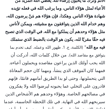
الألم وترك ما يحبون إرضاءً لله. يعطي الله المزيد من
الأعباء لمثل هؤلاء الناس، وما يرغب الله في فعله تؤيده
شهادة هؤلاء الناس. وهكذا، فإن هؤلاء هم مَنْ يرضون الله،
وهم خدام الله الذين يتوافقون مع مشيئته، ويمكن لأناس
مثل هؤلاء وحدهم أن يملكوا مع الله. في الوقت الذي تصبح
فيه حقًا مقربًا لله، يكون هو الوقت بالضبط الذي ستملك
فيه مع الله
"
(الكلمة، ج. 1. ظهور الله وعمله. كيف تخدم بما
. من خلال كلمات الله، أدركت أن
يتوافق مع مقاصد الله)
الله يحب أولئك الذين يراعون مقاصده ويحملون أعباءه.
فمهما كان الموقف الذي ينشأ، ومهما كان حجم المعاناة
التي يتحملونها، وحتى لو بدا الطريق أمامهم قاتمًا، فإنهم
قادرون على التخلي عما يحبونه ليرضوا الله ولا يفكرون
في مصالحهم الخاصة. وهؤلاء وحدهم هم الأشخاص الذين
سيربحهم الله في النهاية. في تلك اللحظة الحاسمة، عندما