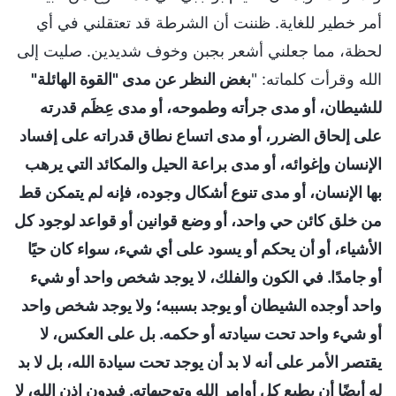
أمر خطير للغاية. ظننت أن الشرطة قد تعتقلني في أي
لحظة، مما جعلني أشعر بجبن وخوف شديدين. صليت إلى
الله وقرأت كلماته: "
بغض النظر عن مدى "القوة الهائلة"
للشيطان، أو مدى جرأته وطموحه، أو مدى عِظَم قدرته
على إلحاق الضرر، أو مدى اتساع نطاق قدراته على إفساد
الإنسان وإغوائه، أو مدى براعة الحيل والمكائد التي يرهب
بها الإنسان، أو مدى تنوع أشكال وجوده، فإنه لم يتمكن قط
من خلق كائن حي واحد، أو وضع قوانين أو قواعد لوجود كل
الأشياء، أو أن يحكم أو يسود على أي شيء، سواء كان حيًا
أو جامدًا. في الكون والفلك، لا يوجد شخص واحد أو شيء
واحد أوجده الشيطان أو يوجد بسببه؛ ولا يوجد شخص واحد
أو شيء واحد تحت سيادته أو حكمه. بل على العكس، لا
يقتصر الأمر على أنه لا بد أن يوجد تحت سيادة الله، بل لا بد
له أيضًا أن يطيع كل أوامر الله وتوجيهاته. فبدون إذن الله، لا