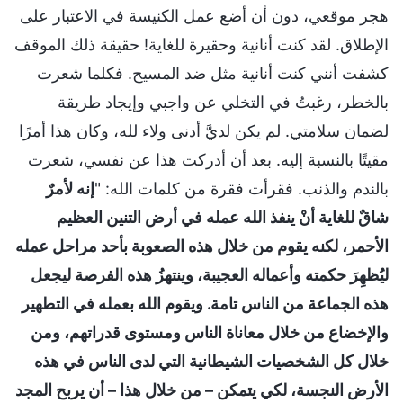
هجر موقعي، دون أن أضع عمل الكنيسة في الاعتبار على
الإطلاق. لقد كنت أنانية وحقيرة للغاية! حقيقة ذلك الموقف
كشفت أنني كنت أنانية مثل ضد المسيح. فكلما شعرت
بالخطر، رغبتُ في التخلي عن واجبي وإيجاد طريقة
لضمان سلامتي. لم يكن لديَّ أدنى ولاء لله، وكان هذا أمرًا
مقيتًا بالنسبة إليه. بعد أن أدركت هذا عن نفسي، شعرت
بالندم والذنب. فقرأت فقرة من كلمات الله: "
إنه لأمرٌ
شاقٌ للغاية أنْ ينفذ الله عمله في أرض التنين العظيم
الأحمر، لكنه يقوم من خلال هذه الصعوبة بأحد مراحل عمله
ليُظهِرَ حكمته وأعماله العجيبة، وينتهزُ هذه الفرصة ليجعل
هذه الجماعة من الناس تامة. ويقوم الله بعمله في التطهير
والإخضاع من خلال معاناة الناس ومستوى قدراتهم، ومن
خلال كل الشخصيات الشيطانية التي لدى الناس في هذه
الأرض النجسة، لكي يتمكن – من خلال هذا – أن يربح المجد