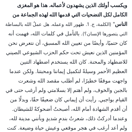
ويكسب أولئك الذين يشهدون لأعماله. هذا هو المغزى
الكامل لكل التضحيات التي قدمها الله لهذه الجماعة من
الناس
"
(الكلمة، ج. 1. ظهور الله وعمله. هل عملُ الله بالبساطة
. بالتأمل في كلمات الله، فهمت أنه
التي يتصورها الإنسان؟)
كان حتميًا، وأيضًا من تعيين الله المسبق، أن نتعرض نحن
المؤمنين الذين نعيش تحت حكم الحزب الشيوعي الصيني
للاضطهاد والمحنة. كان الله يستخدم اضطهاد التنين
العظيم الأحمر وسيلةً لتكميل إيماننا ومحبتنا. ولكن عندما
واجهت موقفًا خطيرًا، لم أطلب مقصد الله وشعرت
بالجبن والخوف، ولم أهتم إلا بسلامتي ولم أرغب حتى في
القيام بواجبي. رأيت أن إيماني كان ضعيفًا حقًا، وبدلًا من
أن أقدم الشهادة أمام الله، أصبحتُ أضحوكةً للشيطان.
وعندما أدركتُ ذلك، شعرتُ بندمٍ شديدٍ وبأنني مدينة لله،
ولم أعد أرغب في هجر موقعي وعيش حياة وضيعة. كنت