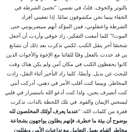
بالتوتر والخوف. قلتُ في نفسي: "تختبئ الشرطة في
الخفاء بينما نحن مكشوفون تمامًا. إذا تعقبني أفراد
الشرطة واعتقلوني، فمن المؤكد أنهم سيضربونني حتى
الموت!" كلما أمعنت التفكير، زاد خوفي وأردت أن أجعل
شخصًا آخر ينقل الكتب. لكنني تذكرت بعد ذلك أن تشانغ
يي قد حددت بالفعل وقتًا للقائنا مع الإخوة والأخوات الذين
كانوا يحفظون الكتب في مكان آمن ولم يكن هناك وقت
للبحث عن بديل. وأيضًا، كلما زاد التأخير أثناء النقل، زادت
المخاطر. وبينما كنت أقلب الأمر في ذهني، أدركت أنني
كنت أتصرف بجبن، ولذا كنت أدعو الله باستمرار في قلبي
ليمنحني الإيمان والقوة. في تلك اللحظة بالذات، تذكرت
فقرة من كلمات الله: "
عندما يعرف أولئك المخلصون لله
بوضوح أن بيئة ما خطرة، فإنهم يظلون يواجهون بشجاعة
مخاطر القيام بعمل التعامل مع تداعيات الأمر، ويقللون