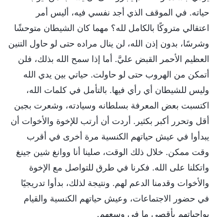
حياته. في الموقف الذي أجد نفسي فيه، أليس أمر
اعتقالي متروكًا بالكامل لله؟ مهما كان الشيطان متوحشًا
وشرسًا، بدون إذن الله، لن ينال مراده حتى لو حاول التنين
العظيم الأحمر القبض عليَّ. أما إذا سمح الله بذلك، فلن
أتمكن من الهروب حتى لو حاولت. حياتي بين يدي الله
وليس للشيطان أي رأي فيها. بالتأمل في كلمات الله،
اكتسبت بعض المعرفة بسلطانه وسيادته، وشعرت بجبن
أقل وتحرر أكبر بكثير. أردت أن أرتب للإخوة والأخوات أن
يبدأوا في عيش حياتهم الكنسية مرة أخرى في أقرب
وقت ممكن. خلال ذلك الوقت، صلينا أنا ووانغ شين جينغ
واتكلنا على الله. فكرنا في طرق للتواصل مع الإخوة
والأخوات وقدمنا الدعم لهم. ونتيجة لذلك، بدأوا تدريجيًا
في حضور الاجتماعات، وعيش حياتهم الكنسية والقيام
بواجباتهم بأقصى ما في وسعهم.