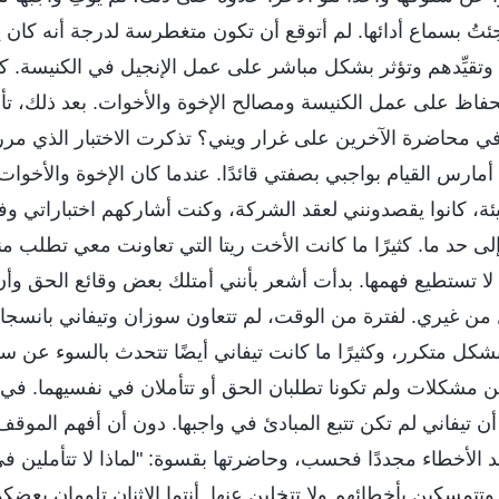
وجئتُ بسماع أدائها. لم أتوقع أن تكون متغطرسة لدرجة أنه كان 
قيِّدهم وتؤثر بشكل مباشر على عمل الإنجيل في الكنيسة. كا
للحفاظ على عمل الكنيسة ومصالح الإخوة والأخوات. بعد ذلك، ت
 في محاضرة الآخرين على غرار ويني؟ تذكرت الاختبار الذي مرر
ارس القيام بواجبي بصفتي قائدًا. عندما كان الإخوة والأخوا
ئة، كانوا يقصدونني لعقد الشركة، وكنت أشاركهم اختباراتي وفقً
إلى حد ما. كثيرًا ما كانت الأخت ريتا التي تعاونت معي تطلب م
ا تستطيع فهمها. بدأت أشعر بأنني أمتلك بعض وقائع الحق وأ
 من غيري. لفترة من الوقت، لم تتعاون سوزان وتيفاني بانسجا
كل متكرر، وكثيرًا ما كانت تيفاني أيضًا تتحدث بالسوء عن سو
ن من مشكلات ولم تكونا تطلبان الحق أو تتأملان في نفسيهما. في
ن تيفاني لم تكن تتبع المبادئ في واجبها. دون أن أفهم الموق
الأخطاء مجددًا فحسب، وحاضرتها بقسوة: "لماذا لا تتأملين في ذا
تتمسكين بأخطائهم ولا تتخلين عنها. أنتما الاثنان تلومان بعضك