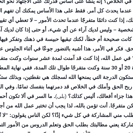
في الخلاص؟ إنه ينشأ على أساس قدرتك على الاجتهاد نحو ال
عندما يحدث كل أمر. فقط على هذا الأساس يمكنك أن تفهم ا
ك، إذا كنت دائمًا متفرجًا عندما تحدث الأمور – لا تعطي أي تق
شخصية – وليس لديك آراء عن أي شيء، أو حتى إذا كان لديك آراء،
ا كانت صحيحة أم خطأ، لكنك تبقيها حبيسة في ذهنك وتفكر فيها
حق. فكر في الأمر، هذا أشبه بالتضور جوعًا في أثناء الجلوس 
؟ في عمل الله، إذا كنت قد آمنت لمدة عشر سنوات وكنت متفرج
أو كنت قد آمنت لمدة 20 أو 30 سنة وكنت متفرجًا طوال تلك المدة، ففي نها
تكون الدرجة التي يمنحها الله لسجلك هي نقطتين، وبذلك ستكو
 الحق وأملك في الخلاص قد دمرتهما بنفسك تمامًا. وفي الن
ذا جزاء أفعالك، أليس كذلك؟
(بلى)
. ما السر في ألا تكون أحمق
كن متفرجًا. أنت تؤمن بالله، لذا يجب أن تختبر عمل الله من أ
 مني المشاركة في كل شيء إذًا؟ لكن الناس يقولون: "لا تُعل
اركة يعني مطالبتك بطلب الحق وتعلم الدروس من الأمور التي