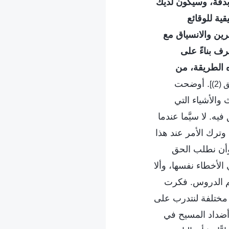
دقة، وسيكون لديك
قية للوقائع
خرين والانسياق مع
ف بناءً على
ذه الطريقة، من
. أوضحت
والأشياء التي
يه. لا سيَّما عندما
 وترك الأمر عند هذا
وأن نطلب الحق
لأخطاء نفسها، وألا
لم الدروس. فكرت
ات مختلفة لنتدرب على
وأضداد المسيح في