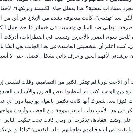
رد مشادات لفظية؟ هذا يعطل حياة الكنيسة ويربكها!". لاحقً
كن بعد "تهذيبي"، كانت متخوفة بشدة من الإبلاغ عن أي من انت
، تصرفت تيفاني ضد المبادئ وتسببت في خسائر فادحة لعمل الكن
لم يُلحق سوى الضرر بالآخرين وتسبب في اضطرابات، أدركت أن
ًا لي. كنت أعلم أن شخصيتي الفاسدة في هذا الجانب هي أيضًا ب
 أن يرشدني لأفهم الحق وأعرف ذاتي بشكل أفضل، حتى لا أسبب ض
 أن الأخت لورنا لم تبتكر الكثير من التصاميم، وقلت لنفسي إن
فترة من الوقت. كنت قد أعطيتها بعض الطرق والأساليب الجيدة
 كثيرًا بعد. شعرتُ أنها كانت تكتفي بالقيام بواجبها دون أي ع
فكر في هذا الأمر، بدأت أشعر بموجة من الغضب وأردت مواجهت
 على وشك انتقادها، تذكرت أن ويني كانت تحب تبكيت الناس 
لتقييد في أثناء قيامهم بواجباتهم. قلت لنفسي: "ماذا لو لم تك