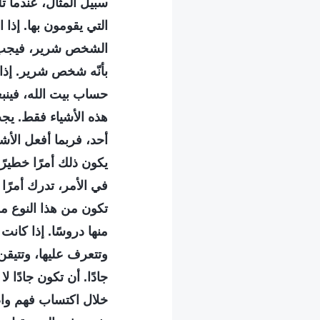
سبيل المثال، عندما 
التي يقومون بها. إذا 
الشخص شرير، فيجب عل
بأنّه شخص شرير. إذا
حساب بيت الله، فينب
هذه الأشياء فقط. يجب
أحد، فربما أفعل الأش
يكون ذلك أمرًا خطيرًا
في الأمر، تدرك أمرًا 
تكون من هذا النوع من
منها دروسًا. إذا كانت
وتتعرف عليها، وتتيقن
جادًا. أن تكون جادً
خلال اكتساب فهم واض