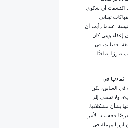
ا، اكتشفت أن شكوى
هاكات تيفاني
يسة. عندما رأيت أن
 إعفاء ويني كان
الغة، فصليت في
ررًا إضافيًّا
 كفاءتها في
 في السابق، لكن
بء، ولا تسعى إلى
ها بشأن مشكلاتها.
عرضًا فحسب، الأمر
ن لورنا مهملة في