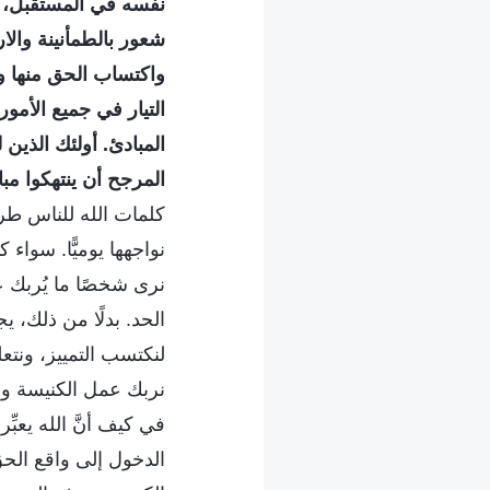
نفسه في المستقبل، 
شعور بالطمأنينة والار
واكتساب الحق منها وتع
التيار في جميع الأم
المبادئ. أولئك الذين 
المرجح أن ينتهكوا مب
كلمات الله للناس طري
نواجهها يوميًّا. سواء 
نرى شخصًا ما يُربك عم
الحد. بدلًا من ذلك،
لنكتسب التمييز، ونتع
نربك عمل الكنيسة ون
في كيف أنَّ الله يعبِّ
الدخول إلى واقع الح