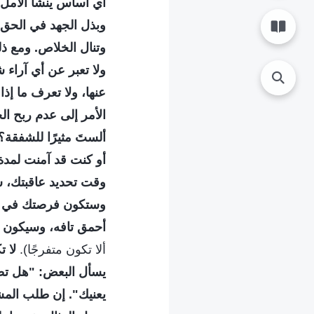
أي أساس ينشأ الأمل 
وبذل الجهد في الحق 
وتنال الخلاص. ومع ذل
ولا تعبر عن أي آراء 
عنها، ولا تعرف ما إذ
الأمر إلى عدم ربح ال
ألستَ مثيرًا للشفقة
وقت تحديد عاقبتك، س
وستكون فرصتك في ربح
أحمق تافه، وسيكون ه
ألا تكون متفرجًا).
لا ت
يسأل البعض: "هل تطلب
يعنيك". إن طلب المش