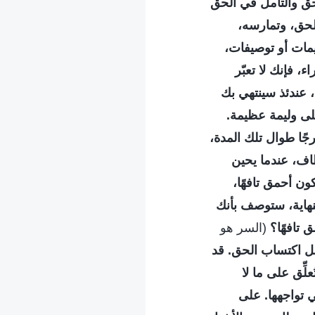
حق والتأمل في الحق
لحق، وتمارسه،
ييمات أو توصيفات،
 فإنك لا تعبّر
، عندئذ سينتهي بك
على وليمة عظيمة.
ًا طوال تلك المدة،
ية المطاف، عندما يحين
ن أحمق تافهًا،
هاية، ستوصف بأنك
 تافهًا؟
(السر هو
جل اكتساب الحق. قد
ِّق على ما لا
 تواجهها. على