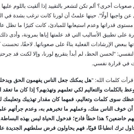
 صعوبات أخرى؟ ألم تكن لتشعر بالتقييد إذا ألقيت باللوم عليها 
عن واجبها أولًا". حينها علمتُ أن لورنا كانت ترغب بشدة في ال
 مستوى قدراتها وعدم استيعابها للمبادئ، كانت كثيرًا ما تظل عا
رة على تطبيق الأساليب التي قد علمتها إياها بمرونة، وأدى ذل
تها ببعض الإرشادات الفعلية بناءً على صعوباتها. لاحقًا، تحسنت
نفسي: "لحسن الحظ، لم أبدأ بتقريع لورنا، وإلا لكنت قد جرحته
 في قرارة نفسي.
 قرأت كلمات الله: "
هل يمكنك جعل الناس يفهمون الحق ويدخلون
ظ بالكلمات والتعاليم لكي تعلمهم وتهذبهم؟ إذا كان ما تعقد 
عظك سوى كلمات وتعاليم، فمهما كان مقدار تهذيبك وتعليمك له
د أن خوف الناس منك، وعملهم ما تخبرهم به، وعدم جرأتهم عل
م خاضعين؟ هذا خطأ فادح؛ فدخول الحياة ليس بهذه البساطة.
حاول ترك انطباعًا قويًا، فهم يحاولون فرض سلطتهم الجديدة ع