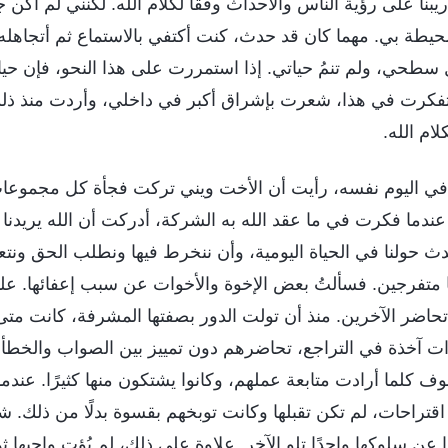
بنا على رؤية الناس والأحداث وفقًا لكلام الله. لكنني لم أكن جا
محيطة بي. مهما كان قد حدث، كنت أكتفي بالاستماع ثم أتجاهله.
 سطحي، ولم تنمُ حياتي. إذا استمررت على هذا النحو، فإن حي
تفكرت في هذا، شعرت بإشراق أكبر في داخلي، وأردت منذ ذلك
ام الله.
في اليوم نفسه، رأيت أن الأخت ويني تركت فجأة كل مجموعا
عندما فكرت في ما عقد الله به الشركة، أدركت أن الله يريدنا
دث حولنا في الحياة اليومية، وأن ننخرط فيها ونطلب الحق ونتع
وننا متفرجين. فسألتُ بعض الإخوة والأخوات عن سبب إعفائها. عل
ضر الآخرين. منذ أن تولت الدور بصفتها المشرفة، كانت متى 
وات آخذة في التراجع، تحاضرهم دون تمييز بين الصواب والخطأ.
ف كلما أرادت متابعة عملهم، وكانوا يشتكون منها كثيرًا. عندما
اقتراحات، لم تكن تقبلها وكانت توبخهم بقسوة بدلًا من ذلك. شع
 عن سلوكها واحدًا تلو الآخر. علاوة على ذلك، لم يُؤتِ واجبها ثما