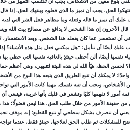
تلتقي بنوع معين من الأشخاص، يجب أن تكتسب التمييز من خلا
انتهكوا الحق، يجب أن تميز ما الذي فعلوه وينتهك الحق. إذا قال
يك أن تميز ما قاله وفعله وما مظاهر فعل الشر التي لديه ح
 قال الآخرون إن هذا الشخص لا يدافع عن مصالح بيت الله ويسا
غي أن تستفسر عما كان يفعله هذا الشخص. وبعد الاستفسار، ل
 عليك أيضًا أن تتأمل: "هل يمكنني فعل مثل هذه الأشياء؟ إذا 
ياء نفسها أيضًا، ألن أحظى حينئذٍ بالعاقبة نفسها التي حظي به
؟ لحسن الحظ، هيّأ الله لي هذه البيئة لتنبيهي، وهي أعظم حماي
واحدًا: لا يمكنك أن تتبع الطريق الذي يتبعه هذا النوع من الأش
 الأشخاص، ويجب أن تنبه نفسك. مهما كانت الأمور التي تواجه
 ثمة أمور لا تفهمها كليًا وتشعر في قلبك بأنها غريبة، فينبغي أن
 من حقيقة الأمور من خلال طلب الحق. هذا ليس فضولًا؛ هذا ما
ا لا يعني أن تتصرف بشكل سطحي أو تتبع القطيع؛ إنه موقف تح
ح للمشكلات ثم طلب الحق لعلاجها، حينئذٍ فقط، عندما تواجه م