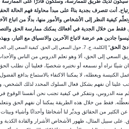
سيكون لديك طريق للممارسة، وستكون قادرًا على الممارسة ب
تياح. أنت تتصرف بجدية بناءً على مبدأ محاولة فهم الحالة الحقي
لّم كيفية النظر إلى الأشخاص والأمور منها، بدلًا من اتباع الآ
ور. فقط من خلال الجدية في أفعالك يمكنك ممارسة الحق والتصر
ليسوا جادين هم عرضة لاتباع الآخرين والانسياق مع التيار، وبه
ادئ الحق
"
[الكلمة، ج. 7. حول السعي إلى الحق. كيفية السعي إلى الحق (2)]
ق السعي إلى الحق، ألا وهو تعلم الدروس من الناس والأحداث 
كان شيئًا نراه أو نسمعه أو نختبره شخصيًا، فعلينا أن نطلب الحق ف
ل الكنيسة ويعطله، لا يمكننا الاكتفاء بالاستماع بدافع الفضول
 يجب علينا أن نفهم بشكل فعال السلوك المحدد لذلك الشخص، 
لم منه الدروس، ونتفكر في كيفية تجنب نحن أنفسنا الوقوع في ا
عطِّله. فقط من خلال هذه الطريقة يمكننا أن نفهم الحق ونتع
ر عن الكثير من الحقائق ويدبِّر لنا أشخاصًا وأحداثًا وأشياء وبيئ
ق. على سبيل المثال، ظهور الأشخاص الأشرار والقادة الكذبة 