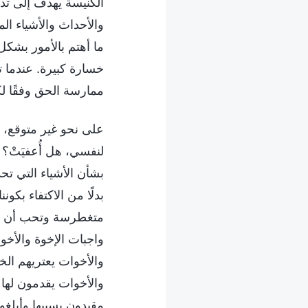
الكنيسة يهدف إلى تدري
والأحداث والأشياء ال
ما أهتم بالأمور بشكل
خسارة كبيرة. عندما 
ممارسة الحق وفقًا لكل
على نحو غير متوقع، 
لنفسي، هل أُعفيَتْ؟ 
بشأن الأشياء التي تح
بدلًا من الاكتفاء بك
متغطرسة وتحب أن تحا
واجبات الإخوة والأخ
والأخوات يعتريهم الخو
والأخوات يقدمون لها 
مقيدون بسببها وأبلغوا