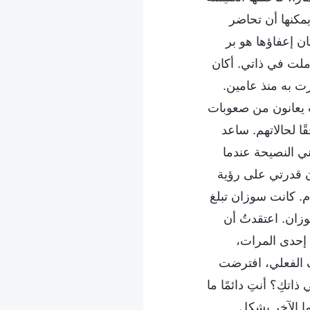
يمكنها أن تحاضر
ن إعفاؤها هو بر
أملت في ذاتي. أكان
ت به منذ عامين.
ت يعانون من صعوبات
ا لحالاتهم. ساعد
ني النصيحة عندما
ن قدرتي على رؤية
م. كانت سوزان تبلغ
زان. اعتقدتُ أن
 إحدى المرات،
ف الفعلي، افترضت
تكِ؟ أنتِ دائمًا ما
ما الآخر بشكل