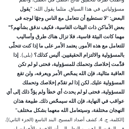
مسؤولياتي في هذا السياق. مثلما يقول الله: "
يقول
البعض:
"
لا نستطيع أن نتعامل مع الناس وجهًا لوجه في
بعض الأماكن ذات البيئات القاسية، فكيف ندقق بشأنهم؟"
مهما كانت البيئة قاسية، فلا تزال هناك طرق وأساليب
للتعامل مع هذه الأمور. يعتمد الأمر على ما إذا كنت تتحلّى
بالمسؤولية والالتزام الحقيقيين. أليس كذلك؟
(بلى).
إذا
قدَّمت إخلاصك وتحملك للمسؤولية، فحتى لو لم تكن
العاقبة مثالية، فإن الله يمحّص الأمر ويعرفه، ولن تقع
المسؤولية عليك. لكن إذا لم تقدّم إخلاصك وتحملك
للمسؤولية، فحتى لو لم يحدث أي خطأ ولم يؤدِّ ذلك إلى أي
عواقب في النهاية، فإن الله سيمحّص ذلك. طبيعة هذان
النهجان مختلفة، وسيتعامل الله معهما بشكل مختلف
"
.
[الكلمة، ج. 4. كشف أضداد المسيح. البند التاسع (الجزء الثاني)]
في الوقت الراهن، وبالنظر إلى أن الإخوة والأخوات لم