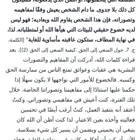
كل ذلك بلا جدوى. ما دام الشخص يعيش وفقًا لمفاهيمه
وتصوراته، فإن هذا الشخص يقاوم الله ويعاديه؛ فهو ليس
لديه خضوع حقيقي للبيئات التي هيأها الله أو لمتطلباته. لذا،
في نهاية المطاف، ستكون عاقبته مأساوية للغاية
"
[الكلمة،
. بعد
ج. 7. حول السعي إلى الحق. كيفية السعي إلى الحق (2)]
قراءة كلمات الله، أدركت أن المفاهيم والتصورات
البشرية هي عقبات وعوائق تمنع الناس من ممارسة الحق
وكسبه. فالخضوع للأمور التي نواجهها لا يكون سهلًا إذا
حكمنا عليها استنادًا إلى مفاهيمنا وتصوراتنا الخاصة. خلال
تلك الفترة، كنت أعيش في مفاهيمي وتصوراتي. وكنتُ
أعتقد أنه بتنفيذ العمل، كنتُ أرغب أيضًا في تحسين
فعاليته وأخذه بعين الاعتبار. لذا كنت أظن أن الله كان
ينبغي أن يحميني ويضمن أن يسير كل شيء بسلاسة.
الآن، أدركت أن أفكاري كانت غير منطقية للغاية. فخلف