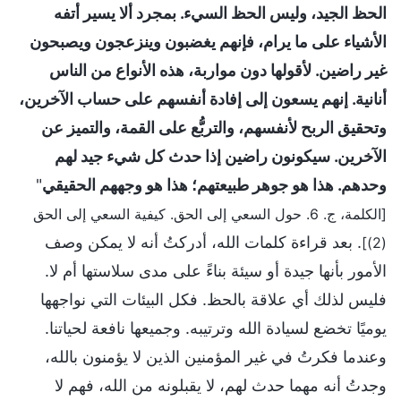
الحظ الجيد، وليس الحظ السيء. بمجرد ألا يسير أتفه
الأشياء على ما يرام، فإنهم يغضبون وينزعجون ويصبحون
غير راضين. لأقولها دون مواربة، هذه الأنواع من الناس
أنانية. إنهم يسعون إلى إفادة أنفسهم على حساب الآخرين،
وتحقيق الربح لأنفسهم، والتربُّع على القمة، والتميز عن
الآخرين. سيكونون راضين إذا حدث كل شيء جيد لهم
وحدهم. هذا هو جوهر طبيعتهم؛ هذا هو وجههم الحقيقي
"
[الكلمة، ج. 6. حول السعي إلى الحق. كيفية السعي إلى الحق
. بعد قراءة كلمات الله، أدركتُ أنه لا يمكن وصف
(2)]
الأمور بأنها جيدة أو سيئة بناءً على مدى سلاستها أم لا.
فليس لذلك أي علاقة بالحظ. فكل البيئات التي نواجهها
يوميًا تخضع لسيادة الله وترتيبه. وجميعها نافعة لحياتنا.
وعندما فكرتُ في غير المؤمنين الذين لا يؤمنون بالله،
وجدتُ أنه مهما حدث لهم، لا يقبلونه من الله، فهم لا