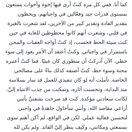
كما أنا. ففي كل مرة كنتُ أرى فيها إخوة وأخوات يتمتعون
بمستوى قدرات جيد وفعّالين في واجباتهم، ويحظون
بتقدير القادة وتقدير كبير من الآخرين، لقد شعرت بالغيرة
في قلبي، وشعرت أنهم كانوا محظوظين للغاية في حين
كنت سيئة الحظ فحسب، إذ كنتُ أواجه العقبات والمحن
باستمرار في واجباتي. وكنتُ أعتقد أن الأمر يعود إلى سوء
حظي. الآن أدركتُ أن منظوري كان عبثيًا. فما كنتُ أعتبره
محنة وسوء حظ، كنتُ أصنفه كذلك بناءً على مصالحي
الخاصة. تأملت أنه لو كان تنفيذي للعمل قد سار بسلاسة
منذ البداية، وتحسنت آثاره، وتمكنت من جذب الانتباه إليَّ،
لكانت سعادتي مؤكدة. كنت قد صرحت بشفتيَّ بأنني
أراعي مقاصد الله، وأنني سأحاول جاهدةً في واجبي
لتحسين فعالية عملي. لكن في الواقع، لم أكن أهتم سوى
بسمعتي ومكانتي، وكيف ينظر إليّ القائد. ولم يكن لله