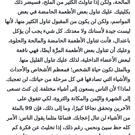
المالحة، ولكن إذا تناولتَ الكثير من الملح، فسيضر ذلك
بكليتيك. عليك تناول بعض الأطعمة الحامضة في بعض
المواسم، ولكن لن يكون من المقبول تناول الكثير منها، لأنها
ليست جيدة لأسنانك ولا معدتك. كل شيء يجب أن يؤكل
باعتدال، فأنت تتناول الأطعمة الحامضة والمالحة والحلوة،
وعليك أن تتناول بعض الأطعمة المرَّة أيضًا، فهي نافعة
لبعض الأعضاء الداخلية، لذلك عليك تناول القليل منها.
وبالمثل تكون حياة الشخص؛ فمعظم الأشخاص والأحداث
والأشياء التي تصادفها في كل مرحلة من حياتك، لن تعجبك.
لماذا؟ لأن الناس يسعون إلى أشياء مختلفة. إن كنتَ تسعى
إلى الشهرة واليُمن والمكانة والثروة، لكي تتفوق على
الآخرين وتحقق نجاحًا كبيرًا، وما إلى ذلك، فإن 99 بالمئة
من الأشياء لن تنال إعجابك. فتمامًا مثلما يقول الناس: الأمر
كله حظ سيئ ونحس. رغم ذلك، إذا تخليتَ عن فكرة كم