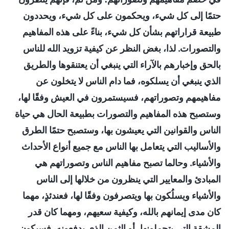
حتمًا إلى كل شيء، ويحكمون على كل شيء، ويحددون
طبيعة قراراتهم بشأن كل شيء، بناءً على هذه المفاهيم
والتصورات. لذا، بغض النظر عن كيفية تزويد الله للناس
بالحق وإخبارهم بالآراء التي ينبغي أن يعتنقوها والطريق
الذي ينبغي أن يسلكوه، فما دام الناس لا يتخلون عن
مفاهيمهم وتصوراتهم، فسيستمرون في العيش وفقًا لها،
وستصبح هذه المفاهيم والتصورات بطبيعة الحال هي حياة
الناس والقوانين التي يعيشون بها، وستصبح حتمًا الطرق
والأساليب التي يتعامل بها الناس مع جميع أنواع الأحداث
والأشياء. وحالما تصبح مفاهيم الناس وتصوراتهم هي
المبادئ والمعايير التي ينظرون من خلالها إلى الناس
والأشياء ويسلُكون بها ويتصرفون وفقًا لها، فعندئذٍ، مهما
كان مدى إيمانهم بالله، وكيفية سعيهم، ومهما كان قدر
المشقة التي يتحملونها، أو الثمن الذي يدفعونه، فسيكون