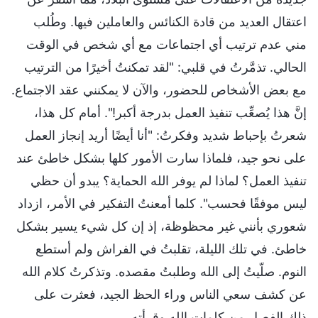
اعتقال العديد من قادة الكنائس والعاملين فيها. وطُلب
مني عدم ترتيب أي اجتماعات مع أي شخص في الوقت
الحالي. تذمَّرتُ في قلبي: "لقد تمكنتُ أخيرًا من الترتيب
مع بعض الأشخاص للحضور، والآن لا يمكنني عقد الاجتماع.
إنَّ هذا يُصعِّب تنفيذ العمل بدرجة أكبر!". أمام كل هذا،
شعرتُ بإحباط شديد وفكرتُ: "أنا أيضًا أريد إنجاز العمل
على نحو جيد، فلماذا سارت الأمور كلها بشكل خاطئ عند
تنفيذ العمل؟ لماذا لم يوفر الله الحماية؟ يبدو أن حظي
ليس موفقًا فحسب". كلما أمعنتُ التفكير في الأمر، ازداد
شعوري بأنني غير محظوظة، إذ إن كل شيء يسير بشكل
خاطئ. في تلك الليلة، تقلبتُ في الفراش ولم أستطع
النوم. صلّيتُ إلى الله وطلبتُ مقصده. وتذكرتُ كلام الله
عن كشف سعي الناس وراء الحظ الجيد، فعثرت على
ذلك الفصل من كلمات الله وقرأته.