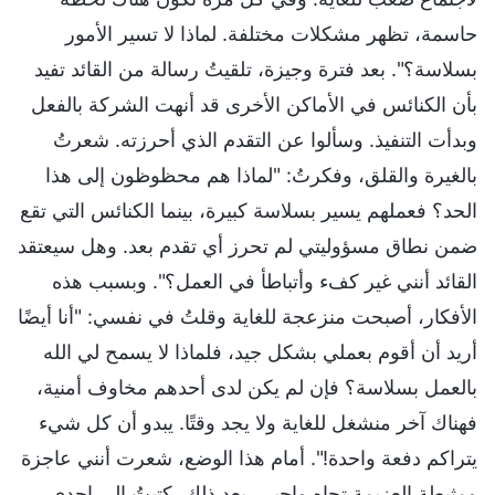
حاسمة، تظهر مشكلات مختلفة. لماذا لا تسير الأمور
بسلاسة؟". بعد فترة وجيزة، تلقيتُ رسالة من القائد تفيد
بأن الكنائس في الأماكن الأخرى قد أنهت الشركة بالفعل
وبدأت التنفيذ. وسألوا عن التقدم الذي أحرزته. شعرتُ
بالغيرة والقلق، وفكرتُ: "لماذا هم محظوظون إلى هذا
الحد؟ فعملهم يسير بسلاسة كبيرة، بينما الكنائس التي تقع
ضمن نطاق مسؤوليتي لم تحرز أي تقدم بعد. وهل سيعتقد
القائد أنني غير كفء وأتباطأ في العمل؟". وبسبب هذه
الأفكار، أصبحت منزعجة للغاية وقلتُ في نفسي: "أنا أيضًا
أريد أن أقوم بعملي بشكل جيد، فلماذا لا يسمح لي الله
بالعمل بسلاسة؟ فإن لم يكن لدى أحدهم مخاوف أمنية،
فهناك آخر منشغل للغاية ولا يجد وقتًا. يبدو أن كل شيء
يتراكم دفعة واحدة!". أمام هذا الوضع، شعرت أنني عاجزة
ومثبطة العزيمة تجاه واجبي. بعد ذلك، كتبتُ إلى إحدى