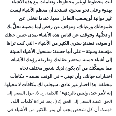
أنت محظوظ أو غير محظوظ، وتعاملتَ مع هذه الأشياء
بهدوء وعلى نحو صحيح، فستجد أن معظم الأشياء ليست
غير مواتية أو يصعب التعامل معها. عندما تتخلى عن
طموحاتك ورغباتك، وتتوقف عن رفض أيما مصيبة تحلُّ بك
أو تجنُّبها، وتتوقف عن قياس هذه الأشياء بمدى حسن حظك
أو سوئه، فعندئذٍ سترى الكثير من الأشياء – التي كنت تراها
مؤسفة وسيئة – على أنها حسنة؛ ستتحول الأشياء السيئة
إلى أشياء حسنة. ستتغير عقليتك وطريقة رؤيتك للأشياء،
مما سيمكِّنك من أن يكون لديك شعور مختلف تجاه
اختبارات حياتك، وأن تجني – في الوقت نفسه – مكافآت
مختلفة. هذا اختبار غير عادي، سيجلب لك مكافآت لا تتخيلها.
إنه لأمر جيد، وليس بالرديء
"
[الكلمة، ج. 6. حول السعي إلى
. بعد قراءة كلمات الله،
الحق. كيفية السعي إلى الحق (2)]
فهمتُ أن كل شخص يجب أن يمر بالكثير من الأشياء في