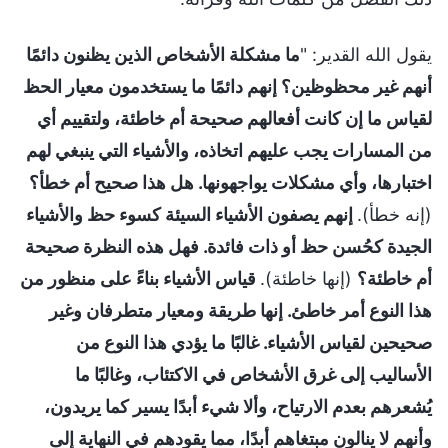
يقول الله القدير: "
ما مشكلة الأشخاص الذين يظنون دائمًا
أنهم غير محظوظين؟ إنهم دائمًا ما يستخدمون معيار الحظ
لقياس ما إن كانت أفعالهم صحيحة أم خاطئة، ولتقييم أي
من المسارات يجب عليهم اتخاذه، والأشياء التي ينبغي لهم
اختبارها، وأي مشكلات يواجهونها. هل هذا صحيح أم خطأ؟
(إنه خطأ).
إنهم يصفون الأشياء السيئة كسوء حظ والأشياء
الجيدة كحُسن حظ أو ذات فائدة. فهل هذه النظرة صحيحة
أم خاطئة؟
(إنها خاطئة).
قياس الأشياء بناءً على منظور من
هذا النوع أمر خاطئ. إنها طريقة ومعيار متطرفان وغير
صحيحين لقياس الأشياء. غالبًا ما يؤدي هذا النوع من
الأساليب إلى غرق الأشخاص في الاكتئاب، وغالبًا ما
يُشعرهم بعدم الارتياح، وألا شيء أبدًا يسير كما يريدون،
وأنهم لا ينالون مبتغاهم أبدًا، مما يقودهم في النهاية إلى