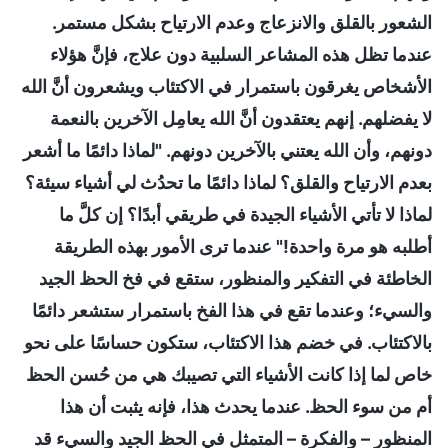
الشعور بالقلق والانزعاج وعدم الارتياح بشكل مستمر.
عندما تظل هذه المشاعر السلبية دون علاج، فإنَّ هؤلاء
الأشخاص يغرقون باستمرار في الاكتئاب ويشعرون أنَّ الله
لا يفضلهم. إنهم يعتقدون أنَّ الله يعامِل الآخرين بالنعمة
دونهم، وأن الله يعتني بالآخرين دونهم. "لماذا دائمًا ما أشعر
بعدم الارتياح والقلق؟ لماذا دائمًا ما تحدُث لي أشياء سيئة؟
لماذا لا تأتي الأشياء الجيدة في طريقي أبدًا؟ إن كلَّ ما
أطلبه هو مرة واحدة!" عندما ترى الأمور بهذه الطريقة
الخاطئة في التفكير والمنظور، ستقع في فخ الحظ الجيد
والسيء؛ وعندما تقع في هذا الفخ باستمرار ستشعر دائمًا
بالاكتئاب. في خضم هذا الاكتئاب، ستكون حساسًا على نحو
خاص لما إذا كانت الأشياء التي تصيبك هي من حُسن الحظ
أم من سوء الحظ. عندما يحدث هذا، فإنه يثبت أن هذا
المنظور – والفكرة – المتمثل في الحظ الجيد والسيء قد