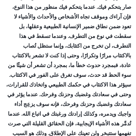
صار يتحكم فيك. عندما يتحكم فيك منظور من هذا النوع،
فإن آراءك وموقف تجاه الأشخاص والأحداث والأشياء لا
تعود ضمن نطاق ضمير الإنسانية الطبيعية وعقلها، بل
سقطت في نوع من التطرف. وعندما تسقط في هذا
التطرف، لن تخرج من اكتئابك، وإنما ستظل تُصاب
بالاكتئاب مرارًا وتكرارًا، وحتى إذا كنت لا تشعر بالاكتئاب
عادة، فبمجرد حدوث خطأ ما، بمجرد أن تشعر أن شيئًا من
سوء الحظ قد حدث، سوف تغرق على الفور في الاكتئاب.
سيؤثر هذا الاكتئاب في حكمك الطبيعي واتخاذك للقرارات،
وحتى في سعادتك وغضبك وحزنك وفرحك. عندما يؤثر في
سعادتك وغضبك وحزنك وفرحك، فإنه سوف يزعِج أداء
واجبك ويدمره، وكذلك إرادتك ورغبتك في اتباع الله. عندما
تُدمَّر هذه الأشياء الإيجابية، فإن الحقائق القليلة التي صرت
تفهمها ستتبخر ولن تعينك على الإطلاق. وذلك هو السبب