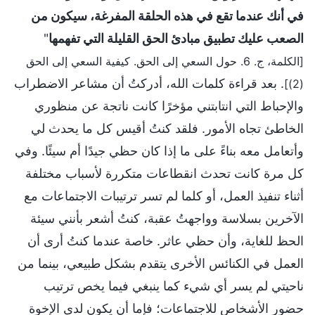
في أنك عندما تقع في هذه الحلقة المفرغة، سيكون من
الصعب عليك تطبيق مبادئ الحق القليلة التي تفهمها
"
[الكلمة، ج. 6. حول السعي إلى الحق. كيفية السعي إلى الحق
. بعد قراءة كلمات الله، أدركتُ أن مشاعر الاضطراب
(2)]
والإحباط التي انتابتني مؤخرًا كانت ناتجة عن منظوري
الخاطئ تجاه الأمور. فلقد كنتُ أقيس كل ما يحدث لي
وأتعامل معه بناءً على ما إذا كان حظي جيدًا أم سيئًا. وفي
كل مرة كانت تحدث انقطاعات متكررة لأسباب مختلفة
أثناء تنفيذ العمل، أو كلما لم تسر ترتيبات الاجتماعات مع
الآخرين بسلاسة وواجهتُ عقبة، كنتُ أشعر بأنني سيئة
الحظ للغاية، وأن حظي عاثر. خاصة عندما كنتُ أرى أن
العمل في الكنائس الأخرى يتقدم بشكل طبيعي، بينما من
ناحيتي لم يسر أي شيء كما ينبغي فيما يخص ترتيب
حضور الأشخاص للاجتماعات؛ فإما أن يكون لدى الإخوة