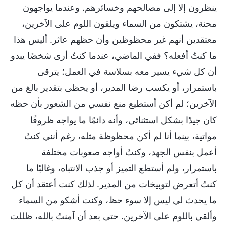
ينظرون إلا إلى مصالحهم وخسائرهم. وعندما يواجهون
محنة، يشتكون من السماء ويلقون اللوم على الآخرين،
معتقدين أنهم غير محظوظين وأن حظهم عاثر. أليس هذا
ما كنتُ أفعله؟ ففي الماضي، عندما كنتُ أرى شخصًا يبدو
أن كل شيء يسير معه بسلاسة في العمل؛ يترقى
باستمرار، أو يكسب رضا المدير، أو يحظى بتقدير بالغ من
الآخرين؛ لم أكن أستطيع منع نفسي من الشعور بأن حظه
كان جيدًا بشكل استثنائي، وأنه دائمًا ما يواجه ظروفًا
مواتية، بينما أنا لم أكن محظوظة مثله، رغم أنني كنتُ
أعمل بنفس الجهد، وكنتُ أواجه صعوبات مختلفة
باستمرار، ولم أستطع التميز أو جذب الانتباه، وغالبًا ما
كنتُ أتعرض لتوبيخات من المدير. لذلك كنت أعتقد أن كل
ما يحدث لي ليس إلا سوء حظ، وكنت أشكو من السماء
وألقي باللوم على الآخرين. حتى بعد أن آمنتُ بالله، ظللت