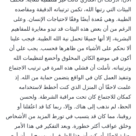
البيئات التي رتبها الله، تكمن ترتيباته الدقيقة ومقاصده
الطيبة. وهي مُعدة أيضًا وفقًا لاحتياجات الإنسان. وعلى
الرغم من أن بعض هذه البيئات قد تبدو مغايرة للمفاهيم
البشرية، إلا أنها جميعًا تحمل نية الله الطيبة. فيجب علينا
ألا نحكم على الأشياء من ظاهرها فحسب. يجب علي أن
أكون في موضع الكائن المخلوق وأخضع لتنظيمات الله
وترتيباته. تأملت أن فشلي هذه المرة في ترتيب الاجتماع
وتنفيذ العمل كان في الواقع يتضمن حماية من الله. إذ
علمت لاحقًا أن المنزل الذي كنت أخطط لاستخدامه
كمكان للاجتماع كان تحت مراقبة الشرطة. ولحسن
الحظ، لم نذهب إلى هناك. وإلا، ربما كنا قد اعتُقلنا أو
روقبنا، مما كان قد يتسبب في تورط المزيد من الأشخاص
وخلق عواقب أكثر خطورة. وبعد التفكير في هذا الأمر
بعناية لاحقًا، أدركت أن هذا الظرف لم يسمح لي أن أرى