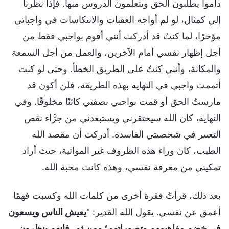
داموا يطلبون الحق ويتعلمون الدروس منها. فإذا نظرنا
إلي كمثال، لو لم أواجه العقبات والانتكاسات في واجباتي
مؤخرًا، لما كنتُ قد أدركت أنني أقوم بواجبي فقط من
أجل إظهار نفسي أمام الآخرين، والعمل من أجل السمعة
والمكانة، وأنني كنتُ على الطريق الخطأ. وحتى لو كنت
أتممت واجبي في النهاية بهذه الطريقة، فلن أكون قد
مارستُ الحق أو قمت بواجبي بصفتي كائنًا مخلوقًا. وفي
النهاية، كان الله سيحتقرني ويستبعدني من جرَّاء نقص
التغيير في شخصيتي الفاسدة. أدركت أن مقصد الله
الطيب، كان وراء هذه الظروف غير المواتية، حيث أراد
تمكيني من معرفة نفسي، وهذه كانت محبة الله.
بعد ذلك، قرأتُ فقرة أخرى من كلمات الله وكسبت فهمًا
أعمق عن نفسي. يقول الله القدير: "
يعيش الناس ويسعون
في خضم مفاهيمهم وتصوراتهم؛ ومن ثم، فإنهم ينظرون