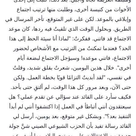
الأخوات من كنيسة أخرى، وطلبت منها ترتيب اجتماع
وإبلاغي بالموعد. لكن على غير المتوقع، تأخر المرسال في
الطريق. وبحلول الوقت الذي تلقيتُ فيه ردها، كان موعد
الاجتماع قد فاتني. ففكرتُ: "لماذا أنا سيئة الحظ إلى هذا
الحد؟ فعندما تمكنتُ من الترتيب مع الأشخاص لحضور
الاجتماع، فاتني موعده! وسيؤجل الاجتماع لبضعة أيام
أخرى". خلال هذين اليومين، شعرتُ بقلق شديد، وقلتُ
في نفسي، "لقد أبديتُ التزامًا قويًا بخطة العمل. ولكن
حتى الآن، وبعد مرور كل هذا الوقت، لم ألتقِ حتى بأحد.
فكيف سأرد على القائد عند سؤالي عن تقدم عملي؟ هل
سيعتقدون أنني أتباطأ في العمل إذا اكتشفوا أنني لم أبدأ
التنفيذ بعد؟". وبشكل غير متوقع، بعد يومين، أرسل لي
القائد رسالة تفيد بأن الحزب الشيوعي الصيني شنَّ جولة
جديدة من الاعتقالات على مستوى البلاد، مما أسفر عن