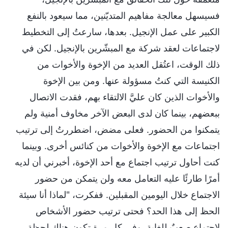
فسيسهل معالجة مفاهيم المتديّنين، مما سيعود بالنفع
الكبير على عمل الإنجيل. بعدها، سارعتُ إلى التخطيط
لاجتماعات لعقد شركة مع المبشّرين بالإنجيل. لكن في
ذلك الوقت، اعتُقل العديد من الإخوة والأخوات من
الكنيسة التي كنتُ مسؤولة عنها. ومن بين الإخوة
والأخوات الذين كان عليَّ الالتقاء بهم، فقدت الاتصال
ببعضهم، بينما كان لدى البعض الآخر مخاوف أمنية ولم
يتمكنوا من الحضور. فعلى مضض، اضطررتُ إلى ترتيب
اجتماعات مع الإخوة والأخوات من كنائس أخرى. وبينما
كنت أحاول ترتيب اجتماع مع أحد الإخوة، أخبرني أن لديه
أمرًا طارئًا عليه التعامل معه ولن يتمكن من حضور
الاجتماع خلال اليومين المقبلين. ففكرت، "لماذا أنا سيئة
الحظ إلى هذا الحد؟ فحتى ترتيب حضور الأشخاص
لاجتماع صعبٌ للغاية. وفي كل مرة تكون هناك لحظة