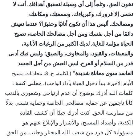
تخون الحق، وتلجأ إلى أي وسيلة لتحقيق أهدافك. أنت لا
تحمي إلا غرورك، وكبرياءك، وسمعتك، ومكانتك،
ومصالحك. أليس هذا أن تكون أنانيًا وحقيرًا؟ عندما تعيش
دائمًا من أجل نفسك ومن أجل مصالحك الخاصة، تصبح
الحياة مؤلمة للغاية. لديك الكثير من الرغبات الأنانية،
والمعيقات، والقيود، والمخاوف، والضيق؛ وليس فيك أدنى
قدر من السلام أو الفرح. ليس العيش من أجل الجسد
الفاسد سوى معاناة شديدة
"
(الكلمة، ج. 3. محادثات مسيح
. جعلني كشف
الأيام الأخيرة. يبدأ دخول الحياة بأداء الواجب)
كلمات الله أدرك بوضوح أن عدم ارتياحي وشعوري بالذنب
كانا ناجمين عن حماية مصالحي الخاصة وحماية نفسي بدلًا
من ممارسة الحق. كنت أدرك جيدًا أن كشف القادة
الكذبة، وأضداد المسيح، والأشرار والإبلاغ عنهم هو
مسؤولية كل فرد من شعب الله المختار وجانب من الحق