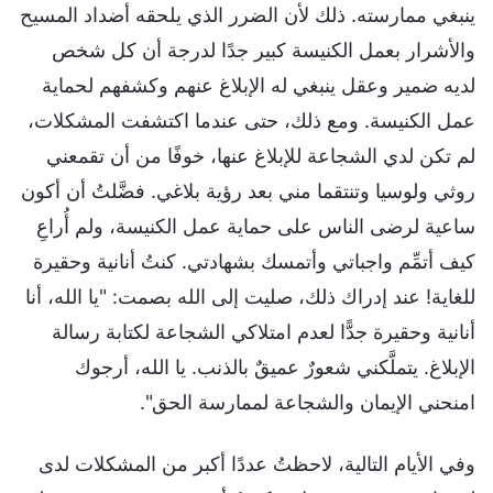
ينبغي ممارسته. ذلك لأن الضرر الذي يلحقه أضداد المسيح
والأشرار بعمل الكنيسة كبير جدًا لدرجة أن كل شخص
لديه ضمير وعقل ينبغي له الإبلاغ عنهم وكشفهم لحماية
عمل الكنيسة. ومع ذلك، حتى عندما اكتشفت المشكلات،
لم تكن لدي الشجاعة للإبلاغ عنها، خوفًا من أن تقمعني
روثي ولوسيا وتنتقما مني بعد رؤية بلاغي. فضَّلتُ أن أكون
ساعية لرضى الناس على حماية عمل الكنيسة، ولم أُراعِ
كيف أتمِّم واجباتي وأتمسك بشهادتي. كنتُ أنانية وحقيرة
للغاية! عند إدراك ذلك، صليت إلى الله بصمت: "يا الله، أنا
أنانية وحقيرة جدًّا لعدم امتلاكي الشجاعة لكتابة رسالة
الإبلاغ. يتملَّكني شعورٌ عميقٌ بالذنب. يا الله، أرجوك
امنحني الإيمان والشجاعة لممارسة الحق".
وفي الأيام التالية، لاحظتُ عددًا أكبر من المشكلات لدى