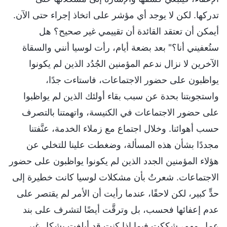
تدركها. لكن لا يوجد أي مؤشر على اتخاذ إجراء حتى الآن.
أيمكن أن تعتقد القائدة أن تقييمي غير صحيح؟ هل
ستُعفيني أنا؟" بعد بضعة أيام، رأت لوسيا أنني والسقاة
الآخرين لا نزال ندعم المؤمنين الجُدُد الذين لم يكونوا
يواظبون على حضور الاجتماعات، فاستاءت جدًا،
واستجوبتنا بحدة عن سبب بقاء أولئك الذين لم يواظبوا
على حضور الاجتماعات في الكنيسة، واتهمتنا بالتصرف
حسب أهوائنا. وخلال اجتماع مع زملاء الخدمة، عنَّفتنا
مجددًا بشأن هذه المسألة، وضغطت علينا للتخلي عن
هؤلاء المؤمنين الجدد الذين لم يكونوا يواظبون على حضور
الاجتماعات. شعرتُ بأن مشكلات لوسيا كانت خطيرة إلى
حدٍّ كبير، لكن لاحقًا، عندما رأيت أن الأمر لم يقتصر على
عدم إعفائها فحسب، بل وترقَّت أيضًا لتشرف على بند
عمل مهم، شككت فيما إذا كنت قد أبلغت بشكل غير