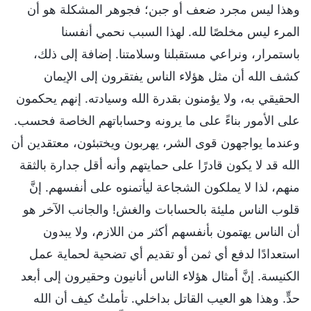
وهذا ليس مجرد ضعف أو جبن؛ فجوهر المشكلة هو أن
المرء ليس مخلصًا لله. لهذا السبب نحمي أنفسنا
باستمرار، ونراعي مستقبلنا وسلامتنا. إضافة إلى ذلك،
كشف الله أن مثل هؤلاء الناس يفتقرون إلى الإيمان
الحقيقي به، ولا يؤمنون بقدرة الله وسيادته. إنهم يحكمون
على الأمور بناءً على ما يرونه وحساباتهم الخاصة فحسب.
وعندما يواجهون قوى الشر، يهربون ويختبئون، معتقدين أن
الله قد لا يكون قادرًا على حمايتهم وأنه أقل جدارة بالثقة
منهم، لذا لا يملكون الشجاعة ليأتمنوه على أنفسهم. إنَّ
قلوب الناس مليئة بالحسابات والغش! والجانب الآخر هو
أن الناس يهتمون بأنفسهم أكثر من اللازم، ولا يبدون
استعدادًا لدفع أي ثمن أو تقديم أي تضحية لحماية عمل
الكنيسة. إنَّ أمثال هؤلاء الناس أنانيون وحقيرون إلى أبعد
حدٍّ. وهذا هو العيب القاتل بداخلي. تأملتُ كيف أن الله