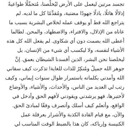
تجسد مرتين ليعمل على الأرض ليُخلِّصنا، مُتحمِّلًا طواعيةً
إذلالًا هائلًا، باذلًا جهودًا مضنية، ومُقدِّمًا كل ما لديه. لم
يتراجع الله قط أو يوقف عمله لخلاص البشرية بسبب ما
عاناه من الإذلال، والافتراء، والاضطهاد، والمحن. لطالما
أعطى الله بصمت دون أي شكاوى. لم يفعل الله كل هذه
الأشياء لنفسه، ولا ليكسب أي شيء من الإنسان، بل
ليخلصنا نحن البشر، الذين أفسدنا الشيطان بعمق. إنَّ
جوهر الله جميلٌ ومُنكِرٌ للذات للغاية! تذكرت كيف سقاني
الله وأمدني بكلماته باستمرار طوال سنوات إيماني، وكيف
رتب لي العديد من الناس، والأحداث، والأشياء، والأوضاع
لأختبرها، فهو يرشدني ويقودني لأفهم الحق وأدخل في
الواقع، وأتعلم كيف أسلك وأتصرف وفقًا لمبادئ الحق.
والآن، مع قيام القادة الكذبة والأشرار بعرقلة عمل
الكنيسة وإرباكه، كان هذا بالضبط الوقت المناسب لي