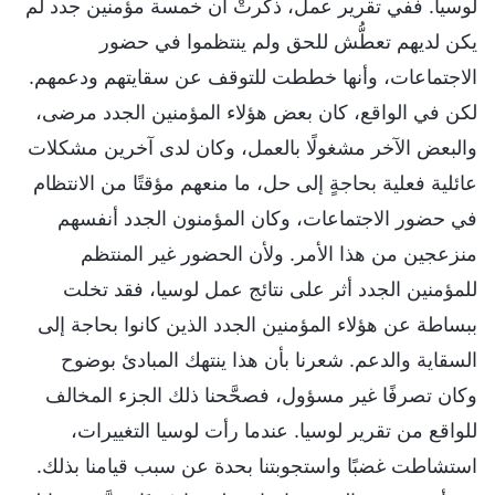
لوسيا. ففي تقرير عمل، ذكرتْ أن خمسة مؤمنين جدد لم
يكن لديهم تعطُّش للحق ولم ينتظموا في حضور
الاجتماعات، وأنها خططت للتوقف عن سقايتهم ودعمهم.
لكن في الواقع، كان بعض هؤلاء المؤمنين الجدد مرضى،
والبعض الآخر مشغولًا بالعمل، وكان لدى آخرين مشكلات
عائلية فعلية بحاجةٍ إلى حل، ما منعهم مؤقتًا من الانتظام
في حضور الاجتماعات، وكان المؤمنون الجدد أنفسهم
منزعجين من هذا الأمر. ولأن الحضور غير المنتظم
للمؤمنين الجدد أثر على نتائج عمل لوسيا، فقد تخلت
ببساطة عن هؤلاء المؤمنين الجدد الذين كانوا بحاجة إلى
السقاية والدعم. شعرنا بأن هذا ينتهك المبادئ بوضوح
وكان تصرفًا غير مسؤول، فصحَّحنا ذلك الجزء المخالف
للواقع من تقرير لوسيا. عندما رأت لوسيا التغييرات،
استشاطت غضبًا واستجوبتنا بحدة عن سبب قيامنا بذلك.