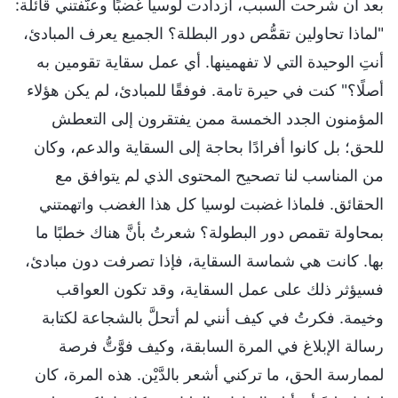
بعد أن شرحت السبب، ازدادت لوسيا غضبًا وعنَّفتني قائلة:
"لماذا تحاولين تقمُّص دور البطلة؟ الجميع يعرف المبادئ،
أنتِ الوحيدة التي لا تفهمينها. أي عمل سقاية تقومين به
أصلًا؟" كنت في حيرة تامة. فوفقًا للمبادئ، لم يكن هؤلاء
المؤمنون الجدد الخمسة ممن يفتقرون إلى التعطش
للحق؛ بل كانوا أفرادًا بحاجة إلى السقاية والدعم، وكان
من المناسب لنا تصحيح المحتوى الذي لم يتوافق مع
الحقائق. فلماذا غضبت لوسيا كل هذا الغضب واتهمتني
بمحاولة تقمص دور البطولة؟ شعرتُ بأنَّ هناك خطبًا ما
بها. كانت هي شماسة السقاية، فإذا تصرفت دون مبادئ،
فسيؤثر ذلك على عمل السقاية، وقد تكون العواقب
وخيمة. فكرتُ في كيف أنني لم أتحلَّ بالشجاعة لكتابة
رسالة الإبلاغ في المرة السابقة، وكيف فوَّتُّ فرصة
لممارسة الحق، ما تركني أشعر بالدَّيْن. هذه المرة، كان