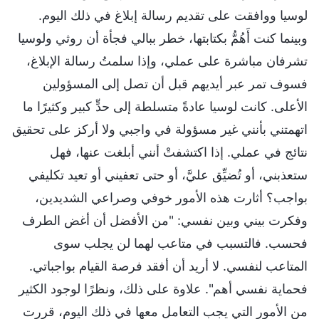
لوسيا ووافقت على تقديم رسالة إبلاغ في ذلك اليوم.
وبينما كنت أَهُمُّ بكتابتها، خطر ببالي فجأة أن روثي ولوسيا
تشرفان مباشرة على عملي، وإذا سلمتُ رسالة الإبلاغ،
فسوف تمر عبر أيديهم قبل أن تصل إلى المسؤولين
الأعلى. كانت لوسيا عادةً متسلطة إلى حدٍّ كبير وكثيرًا ما
اتهمتني بأنني غير مسؤولة في واجبي ولا أركز على تحقيق
نتائج في عملي. إذا اكتشفتْ أنني أبلغت عنها، فهل
ستعذبني، أو تُضيِّق عليَّ، أو حتى تعفيني أو تعيد تكليفي
بواجب؟ أثارت هذه الأمور خوفي وصراعي الشديدين،
وفكرت بيني وبين نفسي: "من الأفضل أن أغض الطرف
فحسب. فالتسبب في متاعب لهما لن يجلب سوى
المتاعب لنفسي. لا أريد أن أفقد فرصة القيام بواجباتي.
فحماية نفسي أهم". علاوة على ذلك، ونظرًا لوجود الكثير
من الأمور التي يجب التعامل معها في ذلك اليوم، قررت