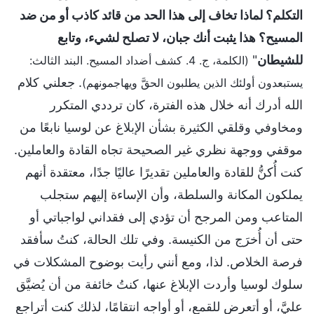
التكلم؟ لماذا تخاف إلى هذا الحد من قائد كاذب أو من ضد
المسيح؟ هذا يثبت أنك جبان، لا تصلح لشيء، وتابع
للشيطان
"
(الكلمة، ج. 4. كشف أضداد المسيح. البند الثالث:
. جعلني كلام
يستبعدون أولئك الذين يطلبون الحقَّ ويهاجمونهم)
الله أدرك أنه خلال هذه الفترة، كان ترددي المتكرر
ومخاوفي وقلقي الكثيرة بشأن الإبلاغ عن لوسيا نابعًا من
موقفي ووجهة نظري غير الصحيحة تجاه القادة والعاملين.
كنت أُكنُّ للقادة والعاملين تقديرًا عاليًا جدًا، معتقدة أنهم
يملكون المكانة والسلطة، وأن الإساءة إليهم ستجلب
المتاعب ومن المرجح أن تؤدي إلى فقداني لواجباتي أو
حتى أن أُخرَج من الكنيسة. وفي تلك الحالة، كنتُ سأفقد
فرصة الخلاص. لذا، ومع أنني رأيت بوضوح المشكلات في
سلوك لوسيا وأردت الإبلاغ عنها، كنتُ خائفة من أن يُضيَّق
عليَّ، أو أتعرض للقمع، أو أواجه انتقامًا، لذلك كنت أتراجع