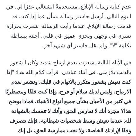
عدم كتابة رسالة الإبلاغ، مستخدمةً انشغالي عذرًا لي. في
اليوم التالي، أرسل جاسبر رسالة يسأل عما إذا كنت قد
قدمت رسالة الإبلاغ. عندما رأيت الرسالة، شعرت بحرارة
تسري في وجهي وبخزي عميق في قلبي. أجبته ببساطة
بكلمة "لا". ولم يقل جاسبر أي شيء آخر.
في الأيام التالية، شعرت بعدم ارتياح شديد وكان الشعور
بالذنب يلازمني. في أثناء عبادتي، قرأت كلام الله هذا: "
إذا
كنت تعيش بشعور متكرر بالاتهام في قلبك، وتشعر بعدم
الارتياح، وليس لديك سلام أو فرح، وإذا كنت قلقًا ومضطربًا
في كثير من الأحيان بشأن جميع أنواع الأشياء، فماذا يوضح
هذا؟ مجرد أنك لا تمارس الحق، وأنك لا تتمسك بالشهادة
لله. عندما تعيش وسط شخصيات شيطانية، فإنك تتصرف
وفقًا لإرادتك الخاصة، ولا تحب ممارسة الحق، بل إنك