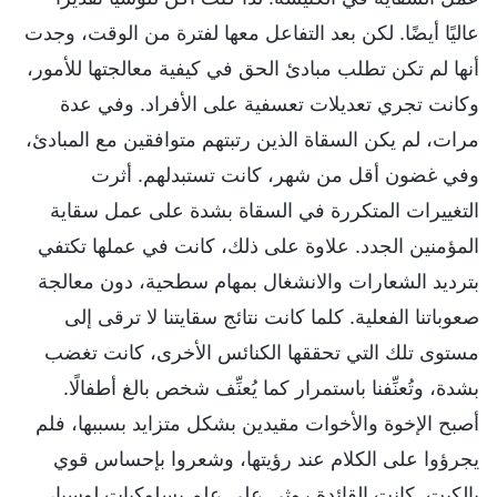
عاليًا أيضًا. لكن بعد التفاعل معها لفترة من الوقت، وجدت
أنها لم تكن تطلب مبادئ الحق في كيفية معالجتها للأمور،
وكانت تجري تعديلات تعسفية على الأفراد. وفي عدة
مرات، لم يكن السقاة الذين رتبتهم متوافقين مع المبادئ،
وفي غضون أقل من شهر، كانت تستبدلهم. أثرت
التغييرات المتكررة في السقاة بشدة على عمل سقاية
المؤمنين الجدد. علاوة على ذلك، كانت في عملها تكتفي
بترديد الشعارات والانشغال بمهام سطحية، دون معالجة
صعوباتنا الفعلية. كلما كانت نتائج سقايتنا لا ترقى إلى
مستوى تلك التي تحققها الكنائس الأخرى، كانت تغضب
بشدة، وتُعنِّفنا باستمرار كما يُعنِّف شخص بالغ أطفالًا.
أصبح الإخوة والأخوات مقيدين بشكل متزايد بسببها، فلم
يجرؤوا على الكلام عند رؤيتها، وشعروا بإحساس قوي
بالكبت. كانت القائدة روثي على علم بسلوكيات لوسيا،