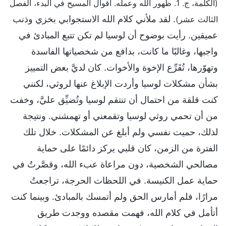
(الكلمة، ج. 1. ظهور الله وعمله. أقوال المسيح في البدء، الفصل
. لقد ملأني كلام الله الاستجوابي بخزي وذنب
الثالث عشر)
عميقين. رأيت بوضوح أن لوسيا لم تكن تتبع المبادئ في
واجبها، وغالبًا ما كانت، بدافع من شخصياتها الفاسدة
وتهوّرها، تُقَرِّع الإخوة والأخوات. كان لديَّ بعض التمييز
بشأن مشكلات لوسيا وأردت الإبلاغ عنها لروثي، لكنني
كنت قلقة من احتمال أن تنتقم لوسيا وتُضيِّق عليَّ، وخفت
من أن تحمي روثي لوسيا وتقمعني أو تهمشني. ونتيجة
لذلك، حميت نفسي ولم أبلغ عن المشكلات. خلال تلك
الفترة من الزمن، كان قلبي يركز دائمًا على حماية
مصالحي الشخصية، دون مراعاة عبء الله، وقصَّرتُ في
حماية عمل الكنيسة. في اللحظات الحرجة، تراجعتُ
مرارًا، فلم أمارس الحق ولم أتمسك بالمبادئ. وبينما كنت
أتأمل في كلام الله، فهمت مقصده ووجدت طريق