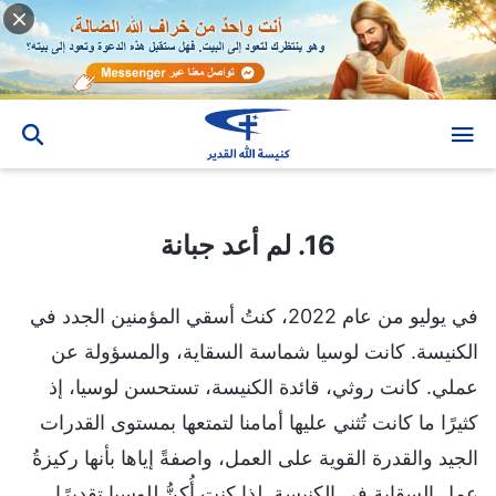
16. لم أعد جبانة
16. لم أعد جبانة
في يوليو من عام 2022، كنتُ أسقي المؤمنين الجدد في
الكنيسة. كانت لوسيا شماسة السقاية، والمسؤولة عن
عملي. كانت روثي، قائدة الكنيسة، تستحسن لوسيا، إذ
كثيرًا ما كانت تُثني عليها أمامنا لتمتعها بمستوى القدرات
الجيد والقدرة القوية على العمل، واصفةً إياها بأنها ركيزةُ
عمل السقاية في الكنيسة. لذا كنت أُكنُّ للوسيا تقديرًا