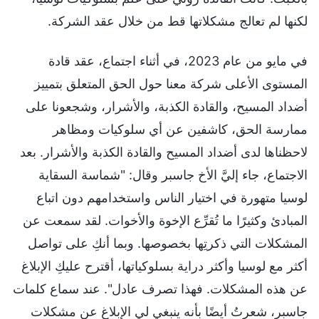
لكنها لم تعالج مشكلاتها قط من خلال عقد الشركة.
في مايو من عام 2023، في أثناء اجتماع، عقد قادة
المستوى الأعلى شركة معنا حول الحق المتعلق بتمييز
أضداد المسيح، والقادة الكذبة، والأشرار، وشجعونا على
ممارسة الحق، كاشفين عن أي سلوكيات ومظاهر
لاحظناها لدى أضداد المسيح والقادة الكذبة والأشرار. بعد
الاجتماع، جاء إليَّ الأخ جاسبر وقال: "شماسة السقاية
لوسيا متهورة في اختيار الناس واستخدامهم دون اتباع
المبادئ وكثيرًا ما تُقرِّع الإخوة والأخوات. لقد سمعت عن
المشكلات التي ذكرتِها بخصوصها. وبما أنكِ على تواصل
أكثر مع لوسيا وأكثر دراية بسلوكياتها، أقترح عليكِ الإبلاغ
عن هذه المشكلات. فهذا تصرف عادل". عند سماع كلمات
جاسبر، شعرتُ أيضًا بأنه ينبغي لي الإبلاغ عن مشكلات