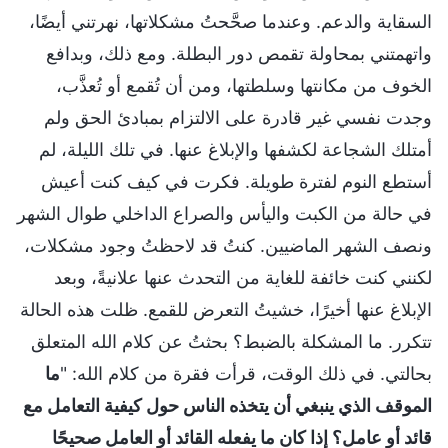
السقاية والدعم. وعندما صحَّحتُ مشكلاتها، نهرتني أيضًا،
واتهمتني بمحاولة تقمص دور البطلة. ومع ذلك، وبدافع
الخوف من مكانتها وسلطتها، ومن أن تُقمع أو تُعذَّب،
وجدت نفسي غير قادرة على الالتزام بمبادئ الحق ولم
أمتلك الشجاعة لكشفها والإبلاغ عنها. في تلك الليلة، لم
أستطع النوم لفترة طويلة. فكرت في كيف كنت أعيش
في حالة من الكبت واليأس والصراع الداخلي طوال الشهر
ونصف الشهر الماضيين. كنتُ قد لاحظتُ وجود مشكلات،
لكنني كنت خائفة للغاية من التحدث عنها علانيةً، وبعد
الإبلاغ عنها أخيرًا، خشيتُ التعرض للقمع. ظلت هذه الحالة
تتكرر. ما المشكلة بالضبط؟ بحثتُ عن كلام الله المتعلق
بحالتي. في ذلك الوقت، قرأت فقرة من كلام الله: "
ما
الموقف الذي ينبغي أن يتخذه الناس حول كيفية التعامل مع
قائد أو عامل؟ إذا كان ما يفعله القائد أو العامل صحيحًا