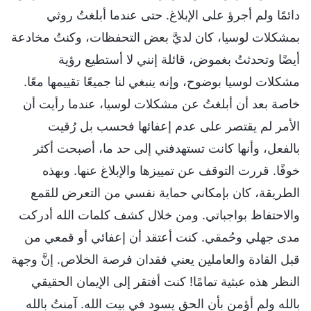
دائمًا ولم أجرؤ على الإبلاغ. حتى عندما أبلغتُ روثي
بمشكلات لوسيا، كان لديَّ بعض التحفظات، وكنتُ مخادعة
أيضًا وتحدثتُ بغموض، قائلة إنني لا أستطيع رؤية
مشكلات لوسيا بوضوح، وإنه ينبغي لنا جميعًا تقييمها معًا.
خاصة بعد أن أبلغتُ عن مشكلات لوسيا، عندما رأيت أن
الأمر لم يقتصر على عدم إعفائها فحسب بل رُقيت
بالفعل، وأنها كانت تستهدفني إلى حد ما، أصبحت أكثر
خوفًا. قررت التوقف عن تمييزها والإبلاغ عنها. وبهذه
الطريقة، كان بإمكاني حماية نفسي من التعرض للقمع
والاحتفاظ بواجباتي. ومن خلال كشف كلمات الله أدركت
مدى جهلي وحُمقي. كنت أعتقد أن إعفائي أو قمعي من
قبل القادة والعاملين يعني فقدان فرصة الخلاص. إنَّ وجهة
النظر هذه عبثية تمامًا! كنت أفتقر إلى الإيمان الحقيقي
بالله ولم أؤمن بأن الحق يسود في بيت الله. آمنتُ بالله