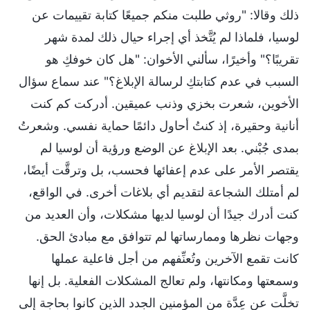
ذلك وقالا: "روثي طلبت منكم جميعًا كتابة تقييمات عن
لوسيا، فلماذا لم يُتَّخذ أي إجراء حيال ذلك لمدة شهر
تقريبًا؟" وأخيرًا، سألني الأخوان: "هل كان خوفكِ هو
السبب في عدم كتابتكِ لرسالة الإبلاغ؟" عند سماع سؤال
الأخوين، شعرت بخزي وذنب عميقين. أدركت كم كنت
أنانية وحقيرة، إذ كنتُ أحاول دائمًا حماية نفسي. وشعرتُ
بمدى جُبْني. بعد الإبلاغ عن الوضع ورؤية أن لوسيا لم
يقتصر الأمر على عدم إعفائها فحسب، بل وترقَّت أيضًا،
لم أمتلك الشجاعة لتقديم أي بلاغات أخرى. في الواقع،
كنت أدرك جيدًا أن لوسيا لديها مشكلات، وأن العديد من
وجهات نظرها وممارساتها لم تتوافق مع مبادئ الحق.
كانت تقمع الآخرين وتُعنِّفهم من أجل فاعلية عملها
وسمعتها ومكانتها، ولم تعالج المشكلات الفعلية. بل إنها
تخلَّت عن عِدَّة من المؤمنين الجدد الذين كانوا بحاجة إلى