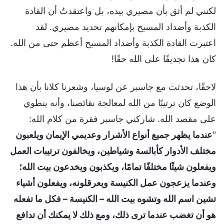
لكنني لم أثق بأن مصيري بيده، بل واعتقدتُ أن القادة
الكذبة وأضداد المسيح بإمكانهم تحديد مصيري. لقد
اعتبرت القادة الكذبة وأضداد المسيح أعظم حتى من الله.
كان هذا تجديفًا على الله حقًا!
لاحقًا، تحدثت مع جاسبر عن لوسيا، وشعرنا كلانا بأن هذا
الوضع كان ترتيبًا من الله لمعالجة نقائصنا، وأنه ينطوي
على مقصد الله. شاركني جاسبر فقرة من كلام الله:
"
عندما يظهر جميع أنواع الأشرار وعديمي الإيمان ويلعبون
مختلف الأدوار كأبالسة وشياطين، ويخالفون ترتيبات العمل
ويفعلون شيئًا مختلفًا تمامًا، ويكذبون ويخدعون بيت الله؛
وعندما يزعجون عمل الكنيسة ويعرقلونه، ويفعلون أشياء
تشين اسم الله وتشوه بيت الله – الكنيسة – فكل ما تفعله
هو أن تغضب عندما ترى ذلك، ومع ذلك لا يمكنك أن تدافع