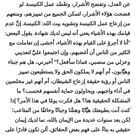
عن العدل، وتفضح الأشرار، وتعْضُد عمل الكنيسة. لو
فضحت هؤلاء الأشرار، لتمكن الجميع من تمييزهم، ومنعهم
من إزعاج عمل الكنيسة وتشويه بيت الله: الكنيسة. إنَّ عدم
قيامك بهذه الأشياء يعني أنه ليس لديك شهادة. يقول البعض:
"أنا لا أجرؤ على القيام بهذه الأشياء، أخشى إن تعاملت مع
الكثير من الناس أن أغضبهم، وإن اجتمعوا عليَّ لتعذيبي
وعزلي من منصبي، فماذا سأفعل؟" أخبرني، هل هم جبناء
وهيَّابون، أم أنهم لا يملكون الحق ولا يستطيعون تمييز
الناس أو رؤية حقيقة إزعاج الشيطان، أم أنهم غير مخلصين
في أداء واجبهم، ويحاولون حماية أنفسهم فحسب؟ ما
المشكلة الحقيقية هنا؟ هل فكرت يومًا في هذا الأمر؟ إذا
كنت أنت بطبيعتك هيَّابًا وهشًا وجبانًا وخائفًا من المتاعب؛
لكن بعد سنوات عديدة من الإيمان بالله، نما لديك إيمان
حقيقي به بناءً على فهم بعض الحقائق، ألن تكون قادرًا على