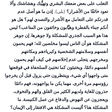
التغلب على بعض ضعفك البشري وتهيُّبك وهشاشتك وألا
تعود خائفًا من الأشرار؟
(بلى).
إذن ما هو أصل عدم
قدرتكم على التعامل مع الأشرار والتصدي لهم؟ هل هو
أنكم جبناء بالفطرة وهيَّابون وخائفون من المتاعب؟ ليس
هذا هو السبب الجذري للمشكلة ولا جوهرها. إن جوهر
المشكلة هو أن الناس ليسوا مخلصين لله؛ فهم يحمون
أنفسهم وسلامتهم الشخصية وكبرياءهم ومكانتهم
ومخرجهم. يتجلى عدم إخلاصهم في كيف أنهم يحمون
أنفسهم دائمًا، ويختبئون كما تختبئ السلحفاة في قوقعتها
متى واجهوا أي شيء، وينتظرون حتى يزول قبل أن يخرجوا
رؤوسهم مرة أخرى. مهما يكن ما يواجهونه، فهم دائمًا
حذرون للغاية ولديهم الكثير من القلق والهم والتخوف،
ويعجزون عن النهوض والدفاع عن عمل الكنيسة. ما
المشكلة هنا؟ أليست المشكلة هي الافتقار إلى الإيمان؟