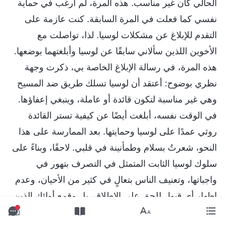
الحالي كان غير مناسب. هذه المرة، لم أرغب في حماية
نفسي كما فعلت في المرة السابقة. كنت عازمة على
التقدم للإبلاغ عن مشكلات لوسيا. لذا، تواصلت مع
الأخوين اللذين سألاني سابقًا عن لوسيا وأبلغتهما بوضعها.
هذه المرة، في رسالة الإبلاغ الخاصة بي، ذكرت وجهة
نظري بوضوح: أعتقد أن لوسيا تسلك طريق ضد المسيح
وهي غير مناسبة لتكون قائدة أو عاملة، وينبغي إعفاؤها.
في الوقت نفسه، أبلغت أيضًا عن كيفية تستر القائدة
روثي عمدًا على لوسيا وحمايتها. بعد الممارسة على هذا
النحو، شعرتُ بسلام وطمأنينة في قلبي. لاحقًا، وبناءً على
سلوك لوسيا الثابت المتمثل في التصرف بتهور في
واجباتها، وتعنيف الناس بتعالٍ في كثير من الأحيان، وعدم
إظهار أي قبول للحق على الإطلاق، بل وقمع أولئك الذين
أبلغوا عنها علانيةً – كانت إنسانة شريرة في جوهرها،