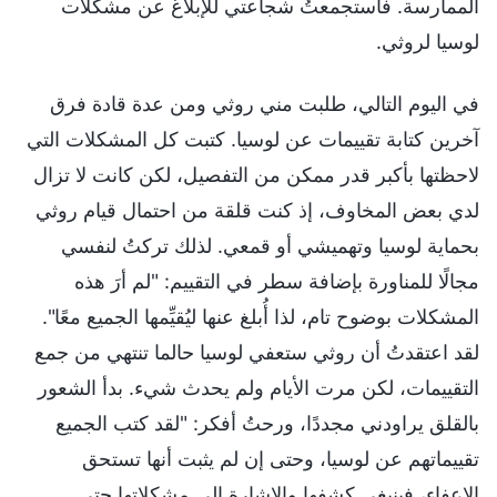
الممارسة. فاستجمعتُ شجاعتي للإبلاغ عن مشكلات
لوسيا لروثي.
في اليوم التالي، طلبت مني روثي ومن عدة قادة فرق
آخرين كتابة تقييمات عن لوسيا. كتبت كل المشكلات التي
لاحظتها بأكبر قدر ممكن من التفصيل، لكن كانت لا تزال
لدي بعض المخاوف، إذ كنت قلقة من احتمال قيام روثي
بحماية لوسيا وتهميشي أو قمعي. لذلك تركتُ لنفسي
مجالًا للمناورة بإضافة سطر في التقييم: "لم أرَ هذه
المشكلات بوضوح تام، لذا أُبلغ عنها ليُقيِّمها الجميع معًا".
لقد اعتقدتُ أن روثي ستعفي لوسيا حالما تنتهي من جمع
التقييمات، لكن مرت الأيام ولم يحدث شيء. بدأ الشعور
بالقلق يراودني مجددًا، ورحتُ أفكر: "لقد كتب الجميع
تقييماتهم عن لوسيا، وحتى إن لم يثبت أنها تستحق
الإعفاء، فينبغي كشفها والإشارة إلى مشكلاتها حتى