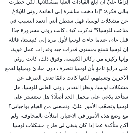
لِزامًا عليَّ أن أبلغ القيادات العليا بمشكلاتها. لكن خطرت
ببالي فكرة: "إذا ذهبت مباشرة إلى القائدة روثي للإبلاغ
عن مشكلات لوسيا، فهل ستظن أنني أتعمد التسبب في
متاعب للوسيا؟" تذكرت كيف كانت روثي مسرورة جدًا
قبل عام، عندما جاءت لوسيا لأول مرة إلى كنيستنا، قائلة
إن لوسيا تتمتع بمستوى قدرات جيد وقدرات عمل قوية،
وإنها ركيزة من ركائز الكنيسة. وفوق ذلك، كانت روثي
على درايةٍ تامةٍ بأن لوسيا تتصرف دون مبادئ وبميلها لقمع
الآخرين وتعنيفهم، لكنها كانت دائمًا تغض الطرف عن
مشكلات لوسيا. ونظرًا لتقدير روثي العالي للوسيا، هل
ستأخذ بلاغي على محمل الجد أصلًا؟ هل ستتستر على
لوسيا وتصعّب الأمور عليَّ، وتمنعني من القيام بواجباتي؟
مع وضع هذه الأمور في الاعتبار، امتلأت بالمخاوف، ولم
أكن متأكدة عما إذا كان ينبغي لي طرح مشكلات لوسيا