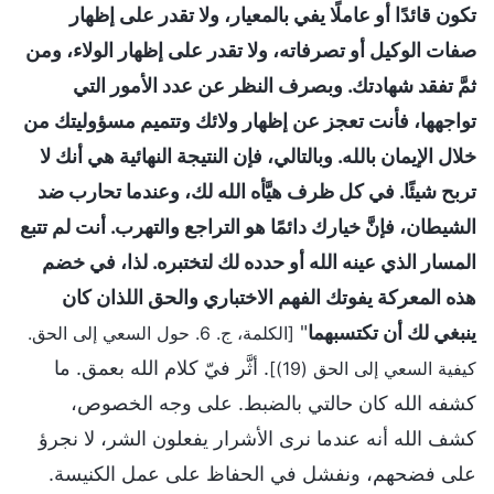
تكون قائدًا أو عاملًا يفي بالمعيار، ولا تقدر على إظهار
صفات الوكيل أو تصرفاته، ولا تقدر على إظهار الولاء، ومن
ثمَّ تفقد شهادتك. وبصرف النظر عن عدد الأمور التي
تواجهها، فأنت تعجز عن إظهار ولائك وتتميم مسؤوليتك من
خلال الإيمان بالله. وبالتالي، فإن النتيجة النهائية هي أنك لا
تربح شيئًا. في كل ظرف هيَّأه الله لك، وعندما تحارب ضد
الشيطان، فإنَّ خيارك دائمًا هو التراجع والتهرب. أنت لم تتبع
المسار الذي عينه الله أو حدده لك لتختبره. لذا، في خضم
هذه المعركة يفوتك الفهم الاختباري والحق اللذان كان
ينبغي لك أن تكتسبهما
"
[الكلمة، ج. 6. حول السعي إلى الحق.
. أثَّر فيّ كلام الله بعمق. ما
كيفية السعي إلى الحق (19)]
كشفه الله كان حالتي بالضبط. على وجه الخصوص،
كشف الله أنه عندما نرى الأشرار يفعلون الشر، لا نجرؤ
على فضحهم، ونفشل في الحفاظ على عمل الكنيسة.