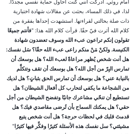
أمام روثي. أدركت أنني كنت أحاول حماية نفسي مجددًا.
لذا، في ذلك المساء، بحثت عن مقالات شهادة اختبارية
ذات صلة بحالتي لقراءتها. استشهدت إحداها بفقرة من
كلام الله أثرت فيّ حقًا. قرأت كلام الله هذا: "
فأنتم جميعًا
تقولون إنكم تراعون عبء الله وسوف تعضدون شهادة
الكنيسة. ولكنْ مَنْ منكم راعى عبء الله حقًا؟ سَل نفسك:
هل أنت شخص يُظهر مراعاةً لعبء الله؟ هل بوسعك أن
تمارس البِرّ من أجل الله؟ هل بوسعك أن تقف وتتكلَّم
بالنيابة عني؟ هل بوسعك أن تمارس الحق بثباتٍ؟ هل لديك
من الشجاعة ما يكفي لتحارب كل أفعال الشيطان؟ هل
تستطيع أن تنحّي مشاعرك جانبًا وتفضح الشيطان من أجل
حقي؟ هل يمكنك السماح بأن تُرضى مقاصدي فيك؟ هل
قدمتَ قلبك في لحظات حرجة؟ هل أنت شخص يتبع
مشيئتي؟ سل نفسك هذه الأسئلة كثيرًا وفكِّر فيها كثيرًا
"