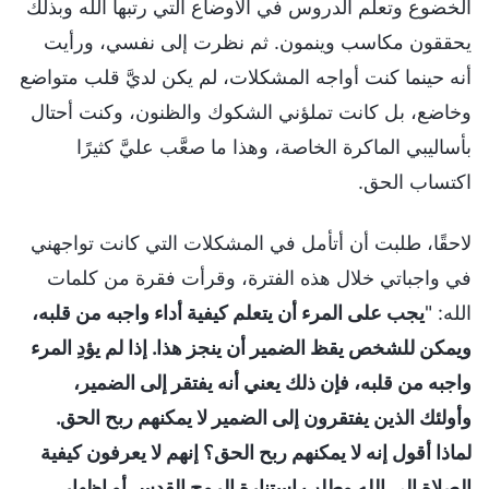
الخضوع وتعلم الدروس في الأوضاع التي رتبها الله وبذلك
يحققون مكاسب وينمون. ثم نظرت إلى نفسي، ورأيت
أنه حينما كنت أواجه المشكلات، لم يكن لديَّ قلب متواضع
وخاضع، بل كانت تملؤني الشكوك والظنون، وكنت أحتال
بأساليبي الماكرة الخاصة، وهذا ما صعَّب عليَّ كثيرًا
اكتساب الحق.
لاحقًا، طلبت أن أتأمل في المشكلات التي كانت تواجهني
في واجباتي خلال هذه الفترة، وقرأت فقرة من كلمات
الله: "
يجب على المرء أن يتعلم كيفية أداء واجبه من قلبه،
ويمكن للشخص يقظ الضمير أن ينجز هذا. إذا لم يؤدِ المرء
واجبه من قلبه، فإن ذلك يعني أنه يفتقر إلى الضمير،
وأولئك الذين يفتقرون إلى الضمير لا يمكنهم ربح الحق.
لماذا أقول إنه لا يمكنهم ربح الحق؟ إنهم لا يعرفون كيفية
الصلاة إلى الله وطلب استنارة الروح القدس أو إظهار