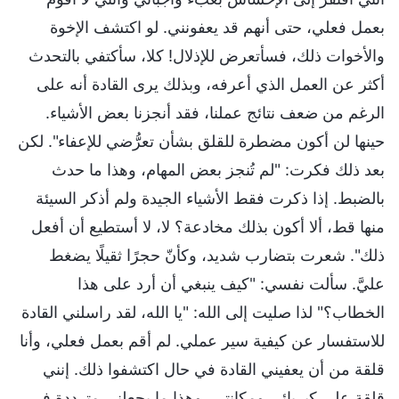
بعمل فعلي، حتى أنهم قد يعفونني. لو اكتشف الإخوة
والأخوات ذلك، فسأتعرض للإذلال! كلا، سأكتفي بالتحدث
أكثر عن العمل الذي أعرفه، وبذلك يرى القادة أنه على
الرغم من ضعف نتائج عملنا، فقد أنجزنا بعض الأشياء.
حينها لن أكون مضطرة للقلق بشأن تعرُّضي للإعفاء". لكن
بعد ذلك فكرت: "لم تُنجز بعض المهام، وهذا ما حدث
بالضبط. إذا ذكرت فقط الأشياء الجيدة ولم أذكر السيئة
منها قط، ألا أكون بذلك مخادعة؟ لا، لا أستطيع أن أفعل
ذلك". شعرت بتضارب شديد، وكأنّ حجرًا ثقيلًا يضغط
عليَّ. سألت نفسي: "كيف ينبغي أن أرد على هذا
الخطاب؟" لذا صليت إلى الله: "يا الله، لقد راسلني القادة
للاستفسار عن كيفية سير عملي. لم أقم بعمل فعلي، وأنا
قلقة من أن يعفيني القادة في حال اكتشفوا ذلك. إنني
قلقة على كبريائي ومكانتي، وهذا ما يجعلني مترددة في