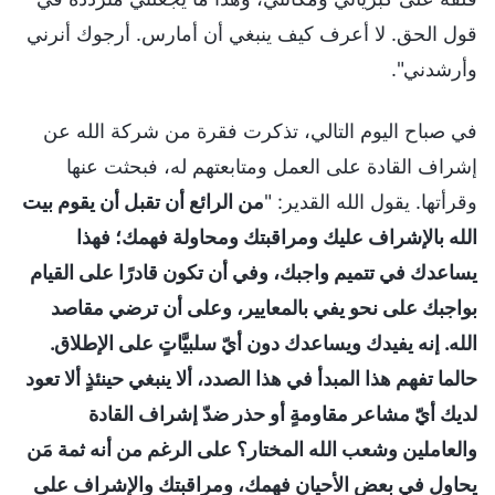
قول الحق. لا أعرف كيف ينبغي أن أمارس. أرجوك أنرني
وأرشدني".
في صباح اليوم التالي، تذكرت فقرة من شركة الله عن
إشراف القادة على العمل ومتابعتهم له، فبحثت عنها
وقرأتها. يقول الله القدير: "
من الرائع أن تقبل أن يقوم بيت
الله بالإشراف عليك ومراقبتك ومحاولة فهمك؛ فهذا
يساعدك في تتميم واجبك، وفي أن تكون قادرًا على القيام
بواجبك على نحو يفي بالمعايير، وعلى أن ترضي مقاصد
الله. إنه يفيدك ويساعدك دون أيّ سلبيَّاتٍ على الإطلاق.
حالما تفهم هذا المبدأ في هذا الصدد، ألا ينبغي حينئذٍ ألا تعود
لديك أيّ مشاعر مقاومةٍ أو حذر ضدّ إشراف القادة
والعاملين وشعب الله المختار؟ على الرغم من أنه ثمة مَن
يحاول في بعض الأحيان فهمك، ومراقبتك والإشراف على