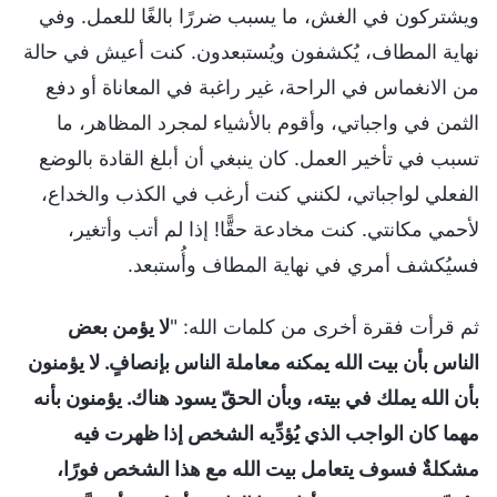
ويشتركون في الغش، ما يسبب ضررًا بالغًا للعمل. وفي
نهاية المطاف، يُكشفون ويُستبعدون. كنت أعيش في حالة
من الانغماس في الراحة، غير راغبة في المعاناة أو دفع
الثمن في واجباتي، وأقوم بالأشياء لمجرد المظاهر، ما
تسبب في تأخير العمل. كان ينبغي أن أبلغ القادة بالوضع
الفعلي لواجباتي، لكنني كنت أرغب في الكذب والخداع،
لأحمي مكانتي. كنت مخادعة حقًّا! إذا لم أتب وأتغير،
فسيُكشف أمري في نهاية المطاف وأُستبعد.
ثم قرأت فقرة أخرى من كلمات الله: "
لا يؤمن بعض
الناس بأن بيت الله يمكنه معاملة الناس بإنصافٍ. لا يؤمنون
بأن الله يملك في بيته، وبأن الحقّ يسود هناك. يؤمنون بأنه
مهما كان الواجب الذي يُؤدِّيه الشخص إذا ظهرت فيه
مشكلةٌ فسوف يتعامل بيت الله مع هذا الشخص فورًا،