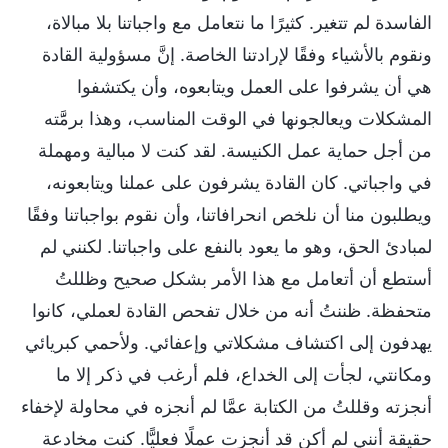
الفاسدة لم تتغير. كثيرًا ما نتعامل مع واجباتنا بلا مبالاة،
ونقوم بالأشياء وفقًا لإرادتنا الخاصة. إنَّ مسؤولية القادة
هي أن يشرفوا على العمل ويتابعوه، وأن يكتشفوا
المشكلات ويعالجونها في الوقت المناسب، وهذا برمََّته
من أجل حماية عمل الكنيسة. لقد كنت لا مبالية ومهملة
في واجباتي. كان القادة يشرفون على عملنا ويتابعونه،
ويطلبون منا أن نلخص انحرافاتنا، وأن نقوم بواجباتنا وفقًا
لمبادئ الحق، وهو ما يعود بالنفع على واجباتنا. لكنني لم
أستطع أن أتعامل مع هذا الأمر بشكل صحيح وظللتُ
متحفظة. ظننتُ أنه من خلال تفحص القادة لعملي، كانوا
يهدفون إلى اكتشاف مشكلاتي وإعفائي. ولأحمي كبريائي
ومكانتي، لجأت إلى الخداع، فلم أرغب في ذكر إلا ما
أنجزته وقللتُ من الكتابة عمَّا لم أنجزه في محاولة لإخفاء
حقيقة أنني لم أكن قد أنجزت عملًا فعليًّا. كنت مخادعة