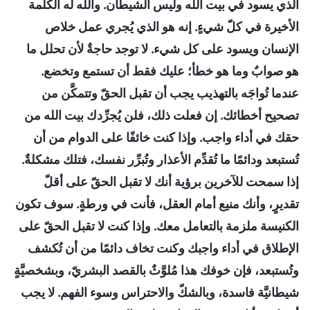
الذي يسود في بيت الله وليس الشيطان. والله له الكلمة
الأخيرة في كلّ شيءٍ. إنه هو الذي يُجري عمل خلاص
الإنسان ويسود على كل شيء. لا توجد حاجةٌ لأن تحلل ما
هو صوابٌ وما هو خطأ؛ عليك فقط أن تستمع وتخضع.
عندما تُواجَه بالتهذيب يجب أن تقبل الحقّ وتتمكَّن من
تصحيح أخطائك. إن فعلت ذلك، فلن يُجرِّدك بيت الله من
حقك في أداء واجب. وإذا كنت خائفًا على الدوام من أن
تُستبعد ودائمًا ما تُقدِّم الأعذار وتُبرِّر نفسك، فتلك مشكلةٌ.
إذا سمحت للآخرين برؤية أنك لا تقبل الحقّ على أقلّ
تقديرٍ، وأنك منيع أمام العقل، فأنت في ورطةٍ. سوف تكون
الكنيسة ملزمة بالتعامل معك. وإذا كنت لا تقبل الحقّ على
الإطلاق في أداء واجبك وكنت تخاف دائمًا من أن تُكشف
وتُستبعد، فإن خوفك هذا مُلوَّثٌ بالقصد البشريّ، وبشخصيَّةٍ
شيطانيَّة فاسدة، وبالشكّ والاحتراس وسوء الفهم. لا يجب