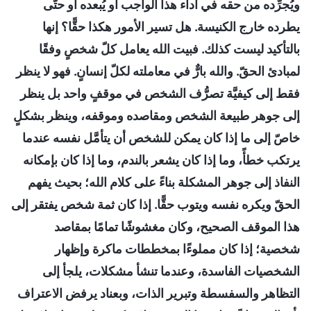
ويُجرِّده من حقه في أداء هذا الواجب أو يُبعده أو حتَّى
يطرده خارج الكنيسة. هل تسير الأمور هكذا حقًّا؟ إنها
بالتأكيد ليست كذلك. فبيت الله يعامل كلّ شخصٍ وفقًا
لمبادئ الحقّ. والله بارٌّ في معاملته لكلّ إنسانٍ. فهو لا ينظر
فقط إلى كيفيَّة تصرُّف الشخص في موقفٍ واحد بل ينظر
إلى جوهر طبيعة الشخص ومقاصده وموقفه، وينظر بشكلٍ
خاصّ إلى ما إذا كان يمكن للشخص أن يتأمَّل نفسه عندما
يرتكب خطأً، وما إذا كان يشعر بالندم، وما إذا كان بإمكانه
النفاذ إلى جوهر المشكلة بناءً على كلام الله؛ بحيث يفهم
الحقّ ويكره نفسه ويتوب حقًّا. إذا كان ثمة شخص يفتقر إلى
هذا الموقف الصحيح، وكان مغشوشًا تمامًا بمقاصد
شخصية؛ إذا كان مملوءًا بمخططات ماكرة وإظهار
الشخصيات الفاسدة، وعندما تنشأ مشكلات، يلجأ إلى
التظاهر والسفسطة وتبرير الذات، وبعناد يرفض الاعتراف