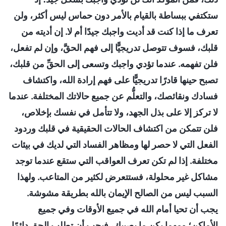
ستكتفي ببساطة بالقيام بالأمر دون حماس ليس أكثر، ولن
تعرف ما إذا كنت قد أديت واجبك جيدًا أم لا. إن أديته من
قلبك، فسوف تتوصل تدريجيًّا إلى فهم الحقَّ، وإن لم تفعل،
فلن تفهمه. عندما تؤدي واجبك وتسعى إلى الحقِّ من قلبك،
تصبح حينها قادرًا تدريجيًّا على فهم إرادة الله، واكتشاف
فسادك ونقائصك، والتعلُّم عن جميع حالاتك المختلفة. عندما
لا تركز إلا على بذل الجهد، ولا تتأمل في نفسك بإخلاص،
فلن تتمكن من اكتشاف الحالات الحقيقية في قلبك وردود
الفعل التي لا حصر لها ومظاهر الفساد التي لديك في بيئات
مختلفة. إذا لم تكن تعرف العواقب التي ستقع عندما توجد
مشاكل غير محلولة، فستتعرض لكثير من المتاعب. ولهذا
السبب ليس من الصالح الإيمان بالله بطريقة مشوشة.
يجب أن تحيا أمام الله في جميع الأوقات وفي جميع
الأماكن؛ ومهما يكن ما يصيبك، فيجب أن تطلب الحق دائمًا،