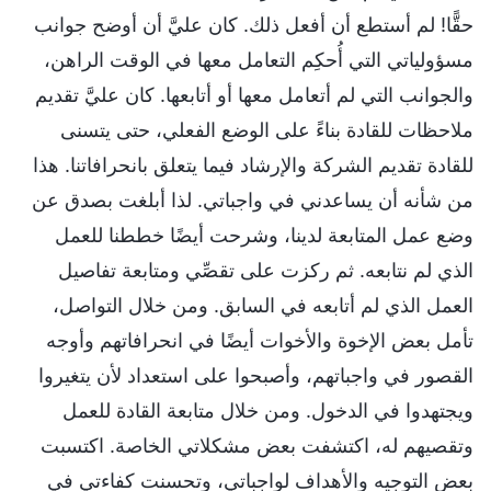
حقًّا! لم أستطع أن أفعل ذلك. كان عليَّ أن أوضح جوانب
مسؤولياتي التي أُحكِم التعامل معها في الوقت الراهن،
والجوانب التي لم أتعامل معها أو أتابعها. كان عليَّ تقديم
ملاحظات للقادة بناءً على الوضع الفعلي، حتى يتسنى
للقادة تقديم الشركة والإرشاد فيما يتعلق بانحرافاتنا. هذا
من شأنه أن يساعدني في واجباتي. لذا أبلغت بصدق عن
وضع عمل المتابعة لدينا، وشرحت أيضًا خططنا للعمل
الذي لم نتابعه. ثم ركزت على تقصِّي ومتابعة تفاصيل
العمل الذي لم أتابعه في السابق. ومن خلال التواصل،
تأمل بعض الإخوة والأخوات أيضًا في انحرافاتهم وأوجه
القصور في واجباتهم، وأصبحوا على استعداد لأن يتغيروا
ويجتهدوا في الدخول. ومن خلال متابعة القادة للعمل
وتقصيهم له، اكتشفت بعض مشكلاتي الخاصة. اكتسبت
بعض التوجيه والأهداف لواجباتي، وتحسنت كفاءتي في