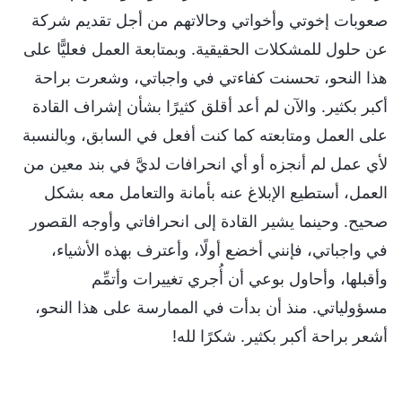
صعوبات إخوتي وأخواتي وحالاتهم من أجل تقديم شركة
عن حلول للمشكلات الحقيقية. وبمتابعة العمل فعليًّا على
هذا النحو، تحسنت كفاءتي في واجباتي، وشعرت براحة
أكبر بكثير. والآن لم أعد أقلق كثيرًا بشأن إشراف القادة
على العمل ومتابعته كما كنت أفعل في السابق، وبالنسبة
لأي عمل لم أنجزه أو أي انحرافات لديَّ في بند معين من
العمل، أستطيع الإبلاغ عنه بأمانة والتعامل معه بشكل
صحيح. وحينما يشير القادة إلى انحرافاتي وأوجه القصور
في واجباتي، فإنني أخضع أولًا، وأعترف بهذه الأشياء،
وأقبلها، وأحاول بوعي أن أُجري تغييرات وأتمِّم
مسؤولياتي. منذ أن بدأت في الممارسة على هذا النحو،
أشعر براحة أكبر بكثير. شكرًا لله!