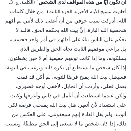
أن تكون أيًا من هذه المواقف لدى الشخص
"
(الكلمة، ج. 3.
. من خلال كلمات
أحاديث مسيح الأيام الأخيرة. الجزء الثالث)
الله، أدركت سبب خوفي من أن أُعفى. ذلك لأنني لم أفهم
شخصية الله البارة. إنَّ بيت الله يحكمه الحق. فالله لا
يحكم على الناس بناءً على أدائهم في أمر واحد فحسب،
بل يراعي موقفهم الثابت تجاه الحق والطريق الذي
يسلكونه، وما إذا كانت توبتهم حقيقية أم لا حين يخطئون.
إذا كان شخص ما يستطيع أن يكره ذاته ويرغب في التوبة،
فسيظل بيت الله يمنح فرصًا للتوبة. لم أكن قد قمت
بعمل فعلي، وأردت أن أتحايل، لأخفي أوجه قصوري،
ولكن عندما استطعت أن أتأمل في ذاتي وأعرفها وكنت
على استعداد لأن أتغير، ظل بيت الله يمنحني فرصة لكي
أتوب، ولم يقل القادة إنهم سيعفونني. على العكس من
ذلك، إذا كان شخص ما لا يسعى إلى الحق مطلقًا، ويسبب