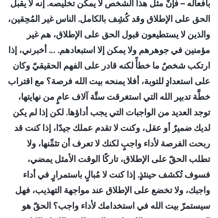
بأفعاله – فإنَّ مثل هذا الشخص لا يمكن تخليصه. إنه لا يقبل
الحق على الإطلاق وقد كُشِف بالكامل. الناس غير المُحِقين،
والذين لا يستطيعون قبول الحق على الإطلاق، هم غير
مؤمنين في جوهرهم ولا يمكن إلا استبعادهم. ... أخبرني، إذا
ارتكب شخصٌ ما خطأً لكنه قادر على الفهم الحقيقيّ وكان
على استعدادٍ للتوبة، أفلا يمنحه بيت الله فرصة؟ مع اقتراب
خطَّة تدبير الله التي استغرقت ستَّة آلاف عامٍ من نهايتها،
توجد العديد من الواجبات التي يجب أداؤها. لكن إذا لم يكن
لديك ضميرٌ أو عقل، وكنت لا تقدم عملك جيدًا، إذا كنت قد
ربحت الفرصة لأداء واجبٍ لكنك لا تعرف أن تثمِّنها، ولا
تطلب الحقّ على الإطلاق، تاركًا الوقت الأمثل يمضي،
فسوف تُكشف حينئذٍ. إذا كنت لا مُبالٍ باستمرارٍ في أداء
واجبك، ولا تخضع على الإطلاق عند مواجهة التهذيب، فهل
سيستمرّ بيت الله في استخدامك لأداء واجب؟ الحقّ هو