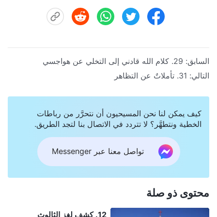
السابق:
29. كلام الله قادني إلى التخلي عن هواجسي
التالي:
31. تأملاتٌ عن التظاهر
كيف يمكن لنا نحن المسيحيون أن نتحرَّر من رباطات
الخطية ونتطهَّر؟ لا تتردد في الاتصال بنا لتجد الطريق.
تواصل معنا عبر Messenger
محتوى ذو صلة
12. كشف لغز الثالوث