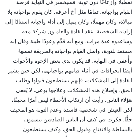
تعطيلًا وإزعاجًا دون توبة، فسيخسر في النهاية فرصة
القيام بواجباته. تمامًا مثل أخ أعرفه. كان يقوم بواجباته بلا
مبالاة، وكان مهملًا، وكان يميل إلى أداء واجباته استنادًا إلى
إرادته الشخصية. عقد القادة والعاملون شركة معه
وساعدوه عدة مرات، ومع أنه قدَّم وعودًا طيبة وقال إنه
مستعد للتوبة، واصل القيام بواجباته بالطريقة نفسها،
وأُعفي في النهاية. قد يكون لدى بعض الإخوة والأخوات
أيضًا انحرافات في أثناء قيامهم بواجباتهم، لكن حين يشير
القادة إلى المشكلات، فإنهم يستطيعون قبولها وطلب
الحق، وإصلاح هذه المشكلات وعلاجها بوعي. لا يُعفى
هؤلاء الناس. رأيت أن ارتكاب الأخطاء ليس أمرًا مخيفًا،
لكن العيش في شخصية فاسدة وعدم التوبة هو المخيف
حقًّا. فكرت في كيف أن الناس الصادقين يتسمون
بالبساطة والانفتاح وقبول الحق، وكيف يستطيعون