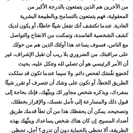
من الآخرين هم الذين يتمتعون بالدرجة الأكبر من
المعقولية، فهم يتمتعون بالتسامح وبالطبيعة البشرية
العادية. عندما تكتشف أنك تفعل شيئًا خاطئًا، أو يكون لديك
كشف الشخصية الفاسدة، وتمكنت من الانفتاح والتواصل
مع الناس، فسوف يساعد هذا أولئك الذين هم من حولك
على مراقبتك. من الضروري بلا ريب أن تقبل الإشراف، غير
أن الأمر الرئيسي هو أن تصلي لله وتتكل عليه، بحيث
تُخضِع نفْسَك لفحص دائم. ولا سيما عندما تكون قد سلكت
الطريق الخطأ، أو تكون على وشك أن تتصرف أو تقرر شيئًا
بمفردك، ويذكره شخص مجاور لك وينبِّهك، فإنك بحاجة إلى
قبول ذلك والمسارعة إلى تأمل نفسك، والإقرار بخطئك،
وتصحيحه. يمكن أن يحفظك هذا من أن تطأ قدمك طريق
أضداد المسيح. إن كان هناك شخص يساعدك وينبِّهك بهذه
الطريقة، ألا تحظى بالحماية دون أن تدري؟ أجل، تحظى