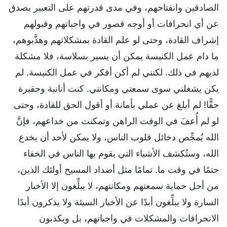
الصادقين وانفتاحهم، وفي مدى قدرتهم على التعبير بصدق
عن أي انحرافات أو أوجه قصور في واجباتهم وقبولهم
إشراف القادة، وحتى لو علم القادة بمشكلاتهم وهذَّبوهم،
ما دام عمل الكنيسة يمكن أن يسير بسلاسة، فلا مشكلة
لديهم في ذلك. لكنني لم أكن أفكر في عمل الكنيسة. لم
يكن يشغلني سوى سمعتي ومكانتي. كنت أنانية وحقيرة
حقًّا! لم أبلغ عن عملي بأمانة أو أقول الحق للقادة، وحتى
لو لم أُعفَ في الوقت الراهن وتمكنت من خداعهم، فإنَّ
الله يُمحِّص دخائل قلوب الناس، ولا يمكن لأحد أن يخدع
الله، وستُكشف الأشياء التي يقوم بها الناس في الخفاء
حتمًا في وقت ما. تمامًا مثل أضداد المسيح أولئك الذين،
من أجل حماية سمعتهم ومكانتهم، لا يبلِّغون إلا الأخبار
السارة ولا يبلِّغون أبدًا عن الأخبار السيئة ولا يذكرون أبدًا
الانحرافات والمشكلات في واجباتهم، بل ويكذبون