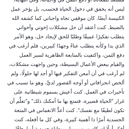
ليس أنه يخفق في دخول الحياة فحسب، بل يؤخر عمل
الكنيسة أيضًا. كان موقفي تجاه واجباتي كما كشفه الله
بالضبط. كنت أعتقد أن حل مشكلات إخوتي وأخواتي
يتطلب تفكيرًا عميقًا وطلبًا للحق لإيجاد حل، وهو الأمر
الذي بدا وكأنه يتطلب عناءً وجهدًا كبيرين، فلم أرغب في
دفع الثمن، واكتفيت بالمتابعة الظاهرية لسير العمل
والقيام ببعض الأعمال البسيطة، وحين واجهت مشكلات،
لم أرغب في أن أمعن التفكير فيها أو أجد لها حلولًا، ولم
ألخص انحرافاتي أو أوجه القصور لديَّ، وهو ما تسبب في
تأخيرات في العمل. كنت أعيش بسموم شيطانية على
غرار "الحياة قصيرة، فتمتع بها ما أمكنك ذلك" و"تعلَّم أن
تكون لطيفًا مع نفسك". كنت أعدُّ الانغماس في المتعة
الجسدية أمرًا ذا أهمية كبيرة، وفي كل ما أفعله، كنت
أفكر أولًا إن كان سيسبب لي معاناة جسدية أو إرهاقًا.