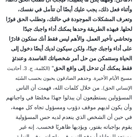
وأثناء فعل ذلك، يجب عليك أيضًا أن تتأمل في نفسك،
وتعرف المشكلات الموجودة في حالتك، وتطلب الحق فورًا
لحلها. فبهذه الطريقة وحدها يمكنك أداء واجبك جيدًا
وتحاشي تأخير العمل. والأهم ليس فقط أنك ستكون قادرًا
على أداء واجبك جيدًا، ولكن سيكون لديك أيضًا دخول إلى
الحياة وستتمكن من حل أمر شخصياتك الفاسدة. وعندئذٍ
فقط يمكنك أن تدخل إلى واقع الحق
"
(الكلمة، ج. 3. أحاديث
مسيح الأيام الأخيرة. وحدهم الصادقون يحيون بحسب الشَبَه
. من خلال كلمات الله، فهمت أن الناس
الإنساني الحق)
المسؤولين يستطيعون أن يبذلوا جهدًا مخلصًا في واجباتهم
وأن يكون لديهم موقف دؤوب ومسؤول تجاه كل مهمة،
في حين أن الشخص الذي ينعدم لديه حس المسؤولية
يقوم بواجباته بفتور، ويؤديها ظاهريًا فحسب. إنه غير
مستعد للمعاناة أو دفع الثمن في واجباته، وفي النهاية،