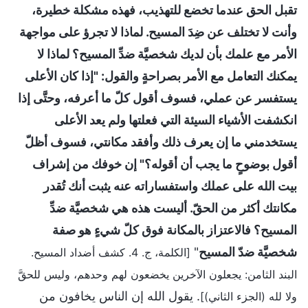
تقبل الحق عندما تخضع للتهذيب، فهذه مشكلة خطيرة،
وأنت لا تختلف عن ضِدَ المسيح. لماذا لا تجرؤ على مواجهة
الأمر مع علمك بأن لديك شخصيَّة ضدِّ المسيح؟ لماذا لا
يمكنك التعامل مع الأمر بصراحةٍ والقول: "إذا كان الأعلى
يستفسر عن عملي، فسوف أقول كلّ ما أعرفه، وحتَّى إذا
انكشفت الأشياء السيئة التي فعلتها ولم يعد الأعلى
يستخدمني ما إن يعرف ذلك وأفقد مكانتي، فسوف أظلّ
أقول بوضوحٍ ما يجب أن أقوله؟" إن خوفك من إشراف
بيت الله على عملك واستفساراته عنه يثبت أنك تُقدر
مكانتك أكثر من الحقّ. أليست هذه هي شخصيَّة ضدِّ
المسيح؟ فالاعتزاز بالمكانة فوق كلّ شيءٍ هو صفة
شخصيَّة ضدّ المسيح
"
[الكلمة، ج. 4. كشف أضداد المسيح.
البند الثامن: يجعلون الآخرين يخضعون لهم وحدهم، وليس للحقَّ
. يقول الله إن الناس يخافون من
ولا لله (الجزء الثاني)]