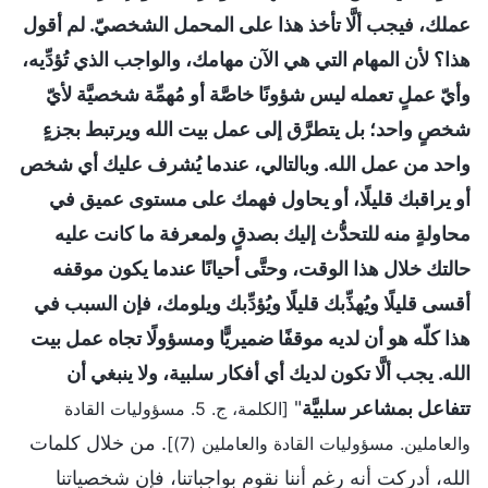
عملك، فيجب ألَّا تأخذ هذا على المحمل الشخصيّ. لم أقول
هذا؟ لأن المهام التي هي الآن مهامك، والواجب الذي تُؤدِّيه،
وأيّ عملٍ تعمله ليس شؤونًا خاصَّة أو مُهمِّة شخصيَّة لأيّ
شخصٍ واحد؛ بل يتطرَّق إلى عمل بيت الله ويرتبط بجزءٍ
واحد من عمل الله. وبالتالي، عندما يُشرف عليك أي شخص
أو يراقبك قليلًا، أو يحاول فهمك على مستوى عميق في
محاولةٍ منه للتحدُّث إليك بصدقٍ ولمعرفة ما كانت عليه
حالتك خلال هذا الوقت، وحتَّى أحيانًا عندما يكون موقفه
أقسى قليلًا ويُهذِّبك قليلًا ويُؤدِّبك ويلومك، فإن السبب في
هذا كلّه هو أن لديه موقفًا ضميريًّا ومسؤولًا تجاه عمل بيت
الله. يجب ألَّا تكون لديك أي أفكار سلبية، ولا ينبغي أن
تتفاعل بمشاعر سلبيَّة
"
[الكلمة، ج. 5. مسؤوليات القادة
. من خلال كلمات
والعاملين. مسؤوليات القادة والعاملين (7)]
الله، أدركت أنه رغم أننا نقوم بواجباتنا، فإن شخصياتنا