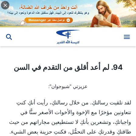
94. لم أعد أقلق من التقدم في السن
94. لم أعد أقلق من التقدم في السن
عزيزتي "شيوجوان":
لقد تلقيت رسالتكِ. من خلال رسالتكِ، رأيت أنكِ كنتِ
تتعاونين مؤخرًا مع الإخوة والأخوات الأصغر سنًّا في
واجباتكِ، وتشعرين بأنكِ لا تستطيعين مجاراتهم من حيث
طاقتكِ وقدرتكِ على التحمُّل، فكنتِ حزينة بعض الشيء.