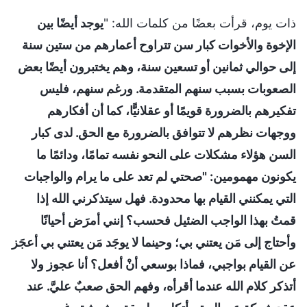
ذات يوم، قرأت بعضًا من كلمات الله: "
يوجد أيضًا بين
الإخوة والأخوات كبار سن تتراوح أعمارهم من ستين سنة
إلى حوالي ثمانين أو تسعين سنة، وهم يختبرون أيضًا بعض
الصعوبات بسبب سنهم المتقدمة. ورغم سنهم، فليس
تفكيرهم بالضرورة قويمًا أو عقلانيًّا، كما أن أفكارهم
ووجهات نظرهم لا تتوافق بالضرورة مع الحق. لدى كبار
السن هؤلاء مشكلات على النحو نفسه تمامًا، ودائمًا ما
يكونون مهمومين: "صحتي لم تعد على ما يرام والواجبات
التي يمكنني القيام بها محدودة. فهل سيتذكرني الله إذا
قمتُ بهذا الواجب الضئيل فحسب؟ إنني أمرَض أحيانًا
وأحتاج إلى مَن يعتني بي؛ وحينما لا يوجَد مَن يعتني بي أعجَز
عن القيام بواجبي، فماذا بوسعي أنْ أفعل؟ أنا عجوز ولا
أتذكر كلام الله عندما أقرأه، وفهم الحق صعبٌ عليَّ. عند