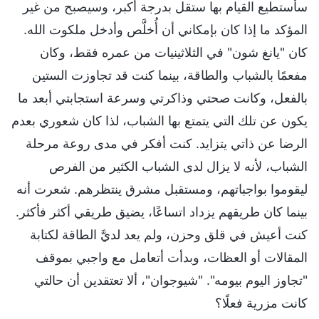
سأستطيع القيام بها ستقل بدرجة أكبر، وسيصبح من غير
المؤكد ما إذا كان بإمكاني أن أُخلَّص وأدخل ملكوت الله.
كان "يانغ شون" في الثلاثينيات من عمره فقط، وكان
مفعمًا بالشباب والطاقة، بينما كنت قد تجاوزت الستين
بالفعل، وكانت صحتي وذاكرتي وسرعة استجابتي أبعد ما
يكون عن تلك التي يتمتع بها الشباب، لذا كان شعوري بعدم
الرضا عن ذاتي يتزايد. كنت أفكر في مدى روعة مرحلة
الشباب، لأنه لا يزال لدى الشباب الكثير من الفرص
ليقوموا بواجباتهم، ومستقبل مشرق ينتظرهم. شعرت أنه
بينما كان طريقهم يزداد اتساعًا، يضيق طريقي أكثر فأكثر.
كنت أعيش في قلق وحزن، ولم يعد لديَّ الطاقة لكتابة
المقالات أو العظات، وبدأت أتعامل مع واجبي بموقف
"تجاوز اليوم بيومه". "شيوجوان"، ألا تعتقدين أن حالتي
كانت مزرية فعلًا؟