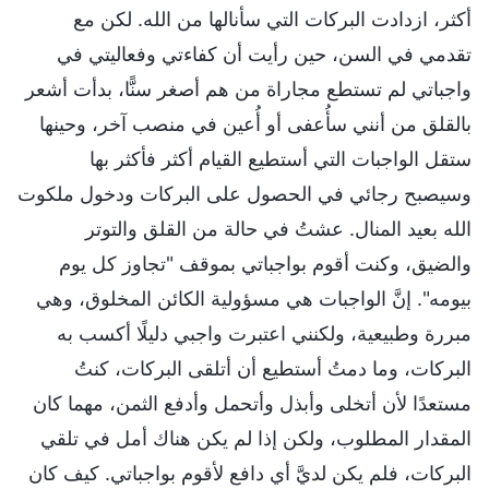
أكثر، ازدادت البركات التي سأنالها من الله. لكن مع
تقدمي في السن، حين رأيت أن كفاءتي وفعاليتي في
واجباتي لم تستطع مجاراة من هم أصغر سنًّا، بدأت أشعر
بالقلق من أنني سأُعفى أو أُعين في منصب آخر، وحينها
ستقل الواجبات التي أستطيع القيام أكثر فأكثر بها
وسيصبح رجائي في الحصول على البركات ودخول ملكوت
الله بعيد المنال. عشتُ في حالة من القلق والتوتر
والضيق، وكنت أقوم بواجباتي بموقف "تجاوز كل يوم
بيومه". إنَّ الواجبات هي مسؤولية الكائن المخلوق، وهي
مبررة وطبيعية، ولكنني اعتبرت واجبي دليلًا أكسب به
البركات، وما دمتُ أستطيع أن أتلقى البركات، كنتُ
مستعدًا لأن أتخلى وأبذل وأتحمل وأدفع الثمن، مهما كان
المقدار المطلوب، ولكن إذا لم يكن هناك أمل في تلقي
البركات، فلم يكن لديَّ أي دافع لأقوم بواجباتي. كيف كان