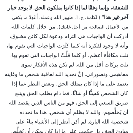
للشفقة، وإنما وفقًا لما إذا كانوا يملكون الحق. لا يوجد خيار
آخر غير هذا
"
(الكلمة، ج. 1. ظهور الله وعمله. أَعْدِدْ ما يكفي
. من خلال كلمات الله،
من الأعمال الصالحة من أجل غايتك)
أدركت أن الواجبات هي التزام ودعوة لكل كائن مخلوق،
وأنه لا وجود لفكرة أنه كلما كَثُرَت الواجبات التي تقوم بها،
نلت مكافأة أعظم، أو كلما قلَّتْ الواجبات التي تقوم بها،
نلت بركات أقل من الله. لم تكن هذه الأفكار سوى
مفاهيمي وتصوراتي. إنَّ تحديد الله لعاقبة شخص ما وغايته
يعتمد على ما إذا كان يمتلك الحق. وبغض النظر عما إذا
كان الشخص مُسِنًّا أو شابًّا، فما دام يطلب الحق ويتبع
طريق السعي إلى الحق، فهو من الناس الذين يقصد الله
أن يُخلِّصهم، والله لا يظلم أي شخص. هذا ما تحدده
شخصية الله البارة. لم أكن أنظر إلى الأشياء بناءً على
مبادئ الحق، بل حكمت على ما إذا كان يمكن أن يُخلَّص