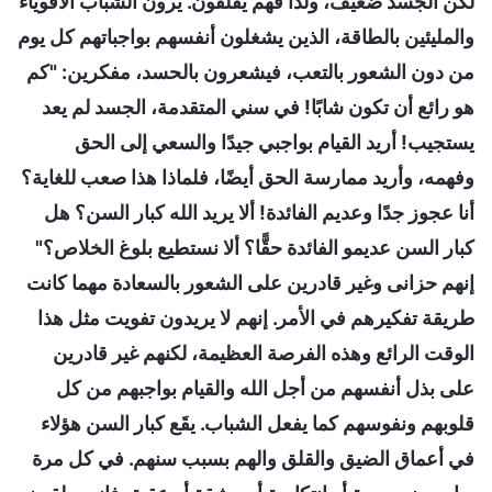
لكن الجسد ضعيف، ولذا فهم يقلقون. يرون الشباب الأقوياء
والمليئين بالطاقة، الذين يشغلون أنفسهم بواجباتهم كل يوم
من دون الشعور بالتعب، فيشعرون بالحسد، مفكرين: "كم
هو رائع أن تكون شابًا! في سني المتقدمة، الجسد لم يعد
يستجيب! أريد القيام بواجبي جيدًا والسعي إلى الحق
وفهمه، وأريد ممارسة الحق أيضًا، فلماذا هذا صعب للغاية؟
أنا عجوز جدًا وعديم الفائدة! ألا يريد الله كبار السن؟ هل
كبار السن عديمو الفائدة حقًّا؟ ألا نستطيع بلوغ الخلاص؟"
إنهم حزانى وغير قادرين على الشعور بالسعادة مهما كانت
طريقة تفكيرهم في الأمر. إنهم لا يريدون تفويت مثل هذا
الوقت الرائع وهذه الفرصة العظيمة، لكنهم غير قادرين
على بذل أنفسهم من أجل الله والقيام بواجبهم من كل
قلوبهم ونفوسهم كما يفعل الشباب. يقَع كبار السن هؤلاء
في أعماق الضيق والقلق والهم بسبب سنهم. في كل مرة