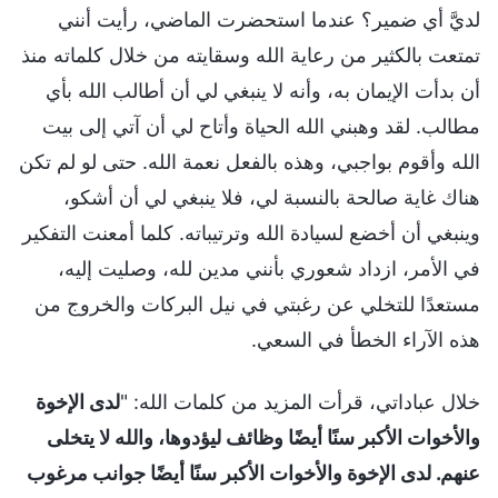
لديَّ أي ضمير؟ عندما استحضرت الماضي، رأيت أنني
تمتعت بالكثير من رعاية الله وسقايته من خلال كلماته منذ
أن بدأت الإيمان به، وأنه لا ينبغي لي أن أطالب الله بأي
مطالب. لقد وهبني الله الحياة وأتاح لي أن آتي إلى بيت
الله وأقوم بواجبي، وهذه بالفعل نعمة الله. حتى لو لم تكن
هناك غاية صالحة بالنسبة لي، فلا ينبغي لي أن أشكو،
وينبغي أن أخضع لسيادة الله وترتيباته. كلما أمعنت التفكير
في الأمر، ازداد شعوري بأنني مدين لله، وصليت إليه،
مستعدًا للتخلي عن رغبتي في نيل البركات والخروج من
هذه الآراء الخطأ في السعي.
خلال عباداتي، قرأت المزيد من كلمات الله: "
لدى الإخوة
والأخوات الأكبر سنًا أيضًا وظائف ليؤدوها، والله لا يتخلى
عنهم. لدى الإخوة والأخوات الأكبر سنًا أيضًا جوانب مرغوب