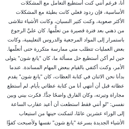
أنا، فرغم أنني كنت أستطيع التعامل مع المشكلات
الأساسية، فإن ردود فعلي كانت بطيئة مع المشكلات
الأكثر صعوبة، وكنت كثير النسيان، وكانت الأشياء تتلاشى
من ذهني بعد فترة قصيرة من تعلُّمها. كان عليَّ الرجوع
باستمرار إلى المواد المرجعية والدروس التعليمية، وكانت
بعض العمليات تتطلب مني ممارسة متكررة حتى أتعلّمها.
حين لم أكن أستطيع حل مسألة ما، كان "يانغ شون" يتولى
الأمر، وكنت أكتفي بالقيام ببعض المهام المساندة. عندما
بدأنا نحن الاثنان في كتابة العظات، كان "يانغ شون" يقدم
عظاته قبل أن أنتهي أنا من كتابة عظاتي بأيام. لم أستطع
مجاراة وتيرته، وكان الفارق واضحًا جدًّا. فكرت بيني وبين
نفسي: "لو أنني فقط استطعت أن أعيد عقارب الساعة
إلى الوراء عشرين عامًا، لتمكنت حينها من استيعاب
الأشياء الجديدة بسرعة "يانغ شون" نفسها ولأصبحت كفؤًا