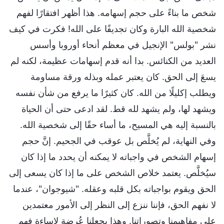
شخص ما بناءً على حجم إسهامه. هذا أظهر افتقارًا لفهم
شخصية الله البارة وكان تجديفًا على الله! فكرت في كيف
نشر "بولس" الإنجيل في معظم أنحاء أوروبا وأسس
العديد من الكنائس. بدا أنه قدم إسهامات عظيمة، لكنه لم
يسعَ إلى الحق. كان يعتبر عمله وبذله ورقة مساومة
ويطلب إكليلًا من الله. كان كثيرًا ما يرفع من شأن نفسه
ويشهد لها، ولم يشهد لله قط. لقد ادعى حتى أن الحياة
بالنسبة إليه هي المسيح، ما أساء حقًا إلى شخصية الله.
وفي النهاية، لم يُخلَّص بل عوقب في الجحيم. إنَّ حجم
إسهام الشخص في واجباته لا يمكنه أن يحدد ما إذا كان
سيُخلَّص. يعتمد خلاص الشخص على ما إذا كان يسعى إلى
الحق ويقوم بواجباته بكل قلبه وعقله. "شيوجوان"، عندما
لا نفهم الحق، فإننا ننزع إلى النظر إلى الأمور معتمدين
على مفاهيمنا وتصوراتنا. وهذا يجعلنا عُرضة لإساءة فهم