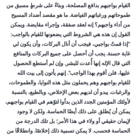
القيام بواجبهم بدافع المصلحة، وبناءً على شرطٍ مسبق من
طموحاتهم ورغباتهم الفياضة. ما هو مقصد أضداد المسيح
من أداء واجبهم؟ إنه لعقد صفقة، وإجراء مقايضة. ويمكن
القول إن هذه هي الشروط التي يضعونها للقيام بالواجب:
"إذا قمتُ بواجبي، فيجب أن أنال البركات، وأن يكون لي
غاية حسنة. يجب أن أحصل على جميع البركات والمنافع
التي قال الإله إنها أُعدت للبشر. وإن لم أستطع الحصول
عليها، فلن أقوم بهذا الواجب". إنهم يأتون إلى بيت الله
للقيام بواجبهم وهم يحملون مثل هذه النوايا، والطموحات،
والرغبات. يبدو أن لديهم بعض الإخلاص، وبالطبع، بالنسبة
لأولئك المؤمنين الجدد الذين بدأوا لتوّهم في القيام بواجبهم،
يمكن أن يُطلق على ذلك أيضًا الحماسة. ولكن لا وجود
لإيمان حقيقي أو ولاء في هذا الأمر؛ بل تلك الدرجة من
الحماسة فحسب. لا يمكن تسمية ذلك إخلاصًا. وانطلاقًا من