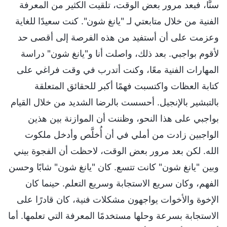
سنًّا، فبعد مرور بعض الوقت، تلقيت الكثير من المعرفة
الفنية من خلال متابعتي لـ "يانغ شون". كنت سعيدًا للغاية
وعزمت على أن أستفيد من هذه الفرصة إلى أقصى حد
لأقوم بواجبي. بعد ذلك، واصلت أنا و"يانغ شون" دراسة
المهارات الفنية معًا، وكنت أتدرب في وقت فراغي على
كتابة العظات واكتسبت فهمًا أكبر للحقائق المتعلقة
بالتبشير بالإنجيل. أحسست بالرضا الشديد من خلال القيام
بواجبي على هذا النحو، وظننت أن الموازنة بين هذين
الواجبين زادت من أملي في أن أُخلَّص وأدخل ملكوت
الله. لكن بعد مرور بعض الوقت، لاحظت أن الفجوة بيني
وبين "يانغ شون" كانت تتسع. كان "يانغ شون" شابًا وحسن
الفهم، وكان سريع الاستجابة وسريع التعلم. حينما كان
الإخوة والأخوات يواجهون مشكلات فنية، كان قادرًا على
الاستجابة بسرعة وحلها مستخدمًا المعرفة التي تعلمها. أما