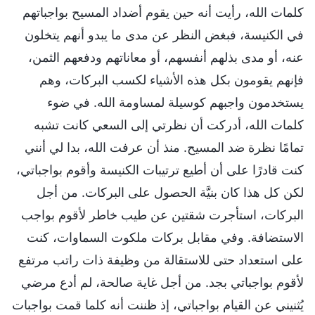
كلمات الله، رأيت أنه حين يقوم أضداد المسيح بواجباتهم
في الكنيسة، فبغض النظر عن مدى ما يبدو أنهم يتخلون
عنه، أو مدى بذلهم أنفسهم، أو معاناتهم ودفعهم الثمن،
فإنهم يقومون بكل هذه الأشياء لكسب البركات، وهم
يستخدمون واجبهم كوسيلة لمساومة الله. في ضوء
كلمات الله، أدركت أن نظرتي إلى السعي كانت تشبه
تمامًا نظرة ضد المسيح. منذ أن عرفت الله، بدا لي أنني
كنت قادرًا على أن أطيع ترتيبات الكنيسة وأقوم بواجباتي،
لكن كل هذا كان بنيَّة الحصول على البركات. من أجل
البركات، استأجرت شقتين عن طيب خاطر لأقوم بواجب
الاستضافة. وفي مقابل بركات ملكوت السماوات، كنت
على استعداد حتى للاستقالة من وظيفة ذات راتب مرتفع
لأقوم بواجباتي بجد. من أجل غاية صالحة، لم أدع مرضي
يُثنيني عن القيام بواجباتي، إذ ظننت أنه كلما قمت بواجبات