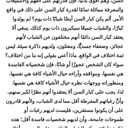
السن، وهم أقوى بدنيًا، فإن قدرتهم على الفهم والاستيعاب
والمعرفة مماثلة تمامًا لقدرة كبار السن على ذلك في واقع
الأمر. ألم يكن كبار السن أيضًا شبابًا ذات يوم؟ لم يولدوا
كبارًا، والشباب جميعًا سيكبرون ذات يوم كذلك. ينبغي ألا
يعتقد كبار السن دائمًا أنهم مختلفون عن الشباب لأنهم
عجائز، وضعفاء جسديًّا، ومعتلون، ولديهم ذاكرة سيئة. ليس
ثمة اختلاف في الواقع. ماذا أعني بقولي إنه ما من اختلاف؟
سواء كان الشخص عجوزًا أو شابًا، فإن شخصياته الفاسدة
هي نفسها، ومواقفه وآراءه حيال الأشياء كافة هي نفسها،
ومنظوراته ووجهات نظره حيال الأشياء كافة هي نفسها.
لذا، يجب على كبار السن ألا يعتقدوا أنهم نظرًا لكبر سنهم،
وأنَّ رغباتهم المفرطة أقل مما لدى الشباب، ولأنهم قادرون
على أن يكونوا مستقرين، فليست لديهم رغبات أو
طموحات جامحة، وأن لديهم شخصيات فاسدة أقل؛ هذه