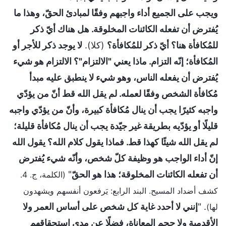
ويجب على الجميع أداء واجبهم وفقًا لمبادئ الحقّ، وهذا ما
يُفترض أن تفعله الكائنات المخلوقة. هل هناك أيّ ذكر
للمُكافأة هنا؟ أيّ ذكر للمُكافأة؟
(كلا).
لا يوجد ذكر للأجر أو
المُكافأة؛ إنّه التزام. ماذا يعني "الالتزام"؟ الالتزام هو شيء
يُفترض أن يفعله الناس، وهو شيء لا ينطبق عليه مبدأ
مُكافأة الشخص وفقًا لعمله. لم يقل الله قط أنّ من يؤدّي
واجبه كثيرًا يجب أن ينال مُكافأة كبيرة، وأنّ من يؤدّي واجبه
قليلًا أو يؤدّيه بطريقة غير جيّدة يجب أن ينال مُكافأة قليلة؛
لم يقل الله شيئًا كهذا قط. فماذا يقول كلام الله؟ يقول الله
إنّ أداء الواجب هو وظيفة كلّ شخص، وأنّه شيء يُفترض
أن تفعله الكائنات المخلوقة؛ هذا هو الحقّ
"
(الكلمة، ج. 4.
كشف أضداد المسيح. البند الرابع: يَرفعون أنفسهم ويشهدون
. "
إنني لا أحدد غاية كل شخص على أساس العمر ولا
لها)
الأقدمية ولا حجم المعاناة، فضلًا عن مدى استحقاقهم