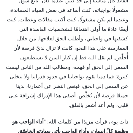
القائد كان مناسبًا إلى حد كبير. عندما كان "يانغ شون"
مشغولًا بواجباته، كنت أساعد في بعض المهام المساندة،
وعندما لم يكن مشغولًا، كنت أكتب مقالات وعظات. كنت
أيضًا عادةً ما أُولي اهتمامًا للشخصيات الفاسدة التي
كشفتها في واجباتي، وأطلب الحق لعلاجها. من خلال
الممارسة على هذا النحو، كانت لا تزال لديَّ فرصة لأن
أُخلَّص. لم يقل الله قط إن كبار السن لا يستطيعون
السعي إلى الحق أو فهمه، ومطالب الله من الناس ليست
كبيرة: فما دمنا نقوم بواجباتنا في حدود قدراتنا ولا نتخلى
عن السعي إلى الحق، فبغض النظر عن أعمارنا، لدينا
جميعًا فرصة لأن نُخلَّص. أضفى هذا الإدراك إشراقة على
قلبي، ولم أعد أشعر بالقلق.
ذات يوم، قرأت مزيدًا من كلمات الله: "
أداء الواجب هو
وظيفة كلّ إنسان، وأداء الواجب يأتي بمبادئه الخاصّة،