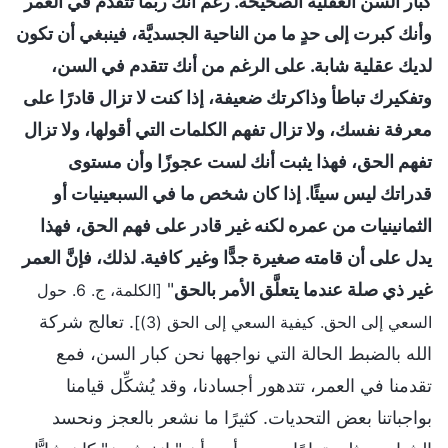
كبار السن العقلية الصحيحة. رغم أنك ربما تتقدم في العمر
وأنك كبرت إلى حدٍ ما من الناحية الجسديَّة، فينبغي أن تكون
لديك عقلية شابة. على الرغم من أنك تتقدم في السن،
وتفكيرك تباطأ وذاكرتك ضعيفة، إذا كنت لا تزال قادرًا على
معرفة نفسك، ولا تزال تفهم الكلمات التي أقولها، ولا تزال
تفهم الحق، فهذا يثبت أنك لست عجوزًا وأن مستوى
قدراتك ليس سيئًا. إذا كان شخص ما في السبعينيات أو
الثمانينيات من عمره لكنه غير قادر على فهم الحق، فهذا
يدل على أن قامته صغيرة جدًّا وغير كافية. لذلك، فإنَّ العمر
غير ذي صلة عندما يتعلَّق الأمر بالحق
"
[الكلمة، ج. 6. حول
. تعالج شركة
السعي إلى الحق. كيفية السعي إلى الحق (3)]
الله بالضبط الحالة التي نواجهها نحن كبار السن، فمع
تقدمنا في العمر، تتدهور أجسادنا، وقد يُشكِّل قيامنا
بواجباتنا بعض التحديات. كثيرًا ما نشعر بالعجز ونحسد