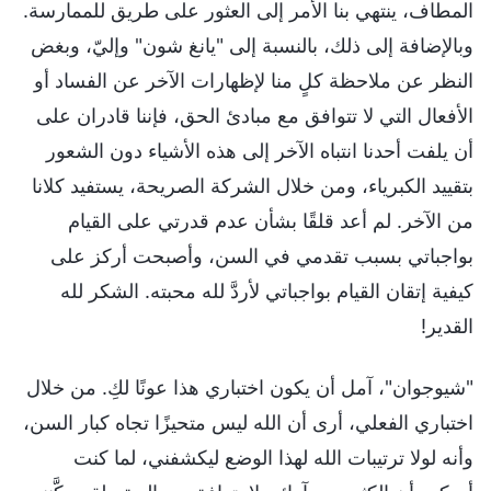
المطاف، ينتهي بنا الأمر إلى العثور على طريق للممارسة.
وبالإضافة إلى ذلك، بالنسبة إلى "يانغ شون" وإليّ، وبغض
النظر عن ملاحظة كلٍ منا لإظهارات الآخر عن الفساد أو
الأفعال التي لا تتوافق مع مبادئ الحق، فإننا قادران على
أن يلفت أحدنا انتباه الآخر إلى هذه الأشياء دون الشعور
بتقييد الكبرياء، ومن خلال الشركة الصريحة، يستفيد كلانا
من الآخر. لم أعد قلقًا بشأن عدم قدرتي على القيام
بواجباتي بسبب تقدمي في السن، وأصبحت أركز على
كيفية إتقان القيام بواجباتي لأردَّ لله محبته. الشكر لله
القدير!
"شيوجوان"، آمل أن يكون اختباري هذا عونًا لكِ. من خلال
اختباري الفعلي، أرى أن الله ليس متحيزًا تجاه كبار السن،
وأنه لولا ترتيبات الله لهذا الوضع ليكشفني، لما كنت