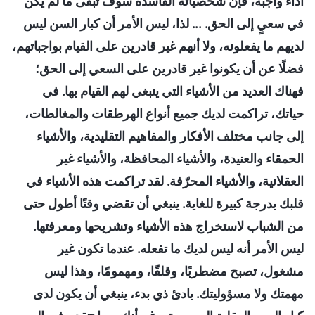
أداء واجبه، فإنَّ شخصياته الفاسدة سوف تبقى ما لم يكن
في سعيٍ إلى الحق. ... لذا، ليس الأمر أن كبار السن ليس
لديهم ما يفعلونه، ولا أنهم غير قادرين على القيام بواجباتهم،
فضلًا عن أن يكونوا غير قادرين على السعي إلى الحق؛
فهناك العديد من الأشياء التي ينبغي لهم القيام بها. في
حياتك، تراكمت لديك جميع أنواع الهرطقات والمغالطات،
إلى جانب مختلف الأفكار والمفاهيم التقليدية، والأشياء
الحمقاء والعنيدة، والأشياء المحافظة، والأشياء غير
العقلانية، والأشياء المحرّفة. لقد تراكمت هذه الأشياء في
قلبك بدرجة كبيرة للغاية. ينبغي أن تقضي وقتًا أطول حتى
من الشباب لاستخراج هذه الأشياء وتشريحها ومعرفتها.
ليس الأمر أنه ليس لديك ما تفعله. عندما تكون غير
مشغول، تصبح مضطربًا، وقلقًا، ومهمومًا، وهذا ليس
مهمتك ولا مسؤوليتك. بادئ ذي بدء، ينبغي أن يكون لدى