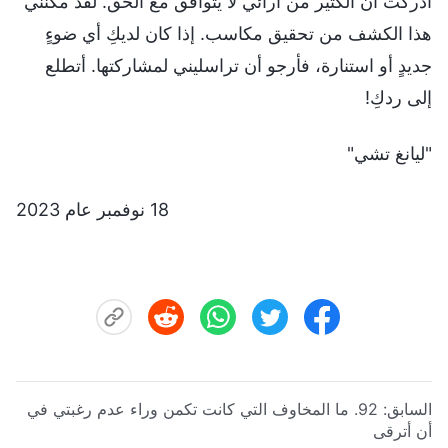
أدركت أن الكثير من آرائي لا يتوافق مع الحق. لقد مكَّنني
هذا الكشف من تحقيق مكاسب. إذا كان لديكِ أي ضوءٍ
جديدٍ أو استنارة، فأرجو أن تراسليني لمشاركتها. أتطلع
إلى ردكِ!
"ليانغ تشي"
18 نوفمبر عام 2023
السابق:
92. ما المخاوف التي كانت تكمن وراء عدم رغبتي في
أن أترقى