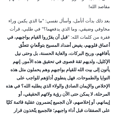
مقاصد الله!
بعد ذلك بدأت أتأمل، وأسأل نفسي: "ما الذي يكمن وراء
مخاوفي وضيقي، وما الذي يدفعهما؟" في طلبي، قرأت
فقرة من كلمات الله: "
قبل أن يقرّروا القيام بواجبهم، في
أعماق قلوبهم، يفيض أضداد المسيح بتوقّعاتٍ تتعلّق
بآفاقهم، وربح البركات، والغاية الحسنة، بل وحتى نيل
الإكليل، ولديهم ثقة قصوى في تحقيق هذه الأمور. إنهم
يأتون إلى بيت الله للقيام بواجبهم وهم يحملون مثل هذه
النوايا والطموحات. فهل ينطوي أداؤهم للواجب على
الإخلاص والإيمان الصادق والولاء الذي يطلبه الله؟ في هذه
المرحلة، لا يمكن حتى الآن رؤية ولائهم الحقيقي، أو
إيمانهم، أو إخلاصهم، لأن الجميع يُضمرون عقلية قائمة كليًا
على الصفقات قبل أداء واجبهم؛ فالجميع يتّخذون قرار