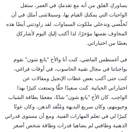
يساوركِ القلق من أنه مع تقدمكِ في العمر، ستقل
الواجبات التي يمكنكِ القيام بها، وسيتلاشى أملكِ في أن
تُخلَّصي وتدخلي ملكوت السماوات. لقد راودتني أيضًا هذه
المخاوف نفسها مؤخرًا، لذا أكتب إليكِ اليوم لأشارككِ
بعضًا من اختباراتي.
في أغسطس الماضي، كنت أنا والأخ "يانغ شون" نقوم
بواجباتنا في مجال تقنية الحاسوب، في أوقات فراغي،
كنت حتى أكتب بعض عظات الإنجيل ومقالات عن
اختباراتي الحياتية. كنت سعيدًا حقًّا وتمتعت كثيرًا بهذا
الواجب. كان الأخ "يانغ شون" شابًا، مفعمًا بطاقة الشباب
وحيويتهم، وكان سريع البديهة ومُتَّقد الذهن، وكان عونًا
كبيرًا لي في تعلم المهارات الفنية. ومع أن مستوى قدراتي
الذهنية وطاقتي لم يضاهيا قدرات وطاقة شخص أصغر