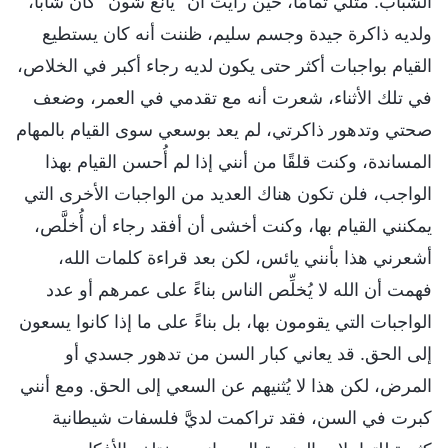
الشباب. مثلي تمامًا، حين رأيت أن "يانغ شون" كان شابًّا،
ولديه ذاكرة جيدة وجسم سليم، ظننت أنه كان يستطيع
القيام بواجبات أكثر حتى يكون لديه رجاء أكبر في الخلاص،
في تلك الأثناء، شعرت أنه مع تقدمي في العمر، وضعف
صحتي وتدهور ذاكرتي، لم يعد بوسعي سوى القيام بالمهام
المساندة، وكنت قلقًا من أنني إذا لم أُحسن القيام بهذا
الواجب، فلن تكون هناك العديد من الواجبات الأخرى التي
يمكنني القيام بها، وكنت أخشى أن أفقد رجاء أن أُخلَّص،
أشعرني هذا بأنني يائس، لكن بعد قراءة كلمات الله،
فهمت أن الله لا يُخلِّص الناس بناءً على عمرهم أو عدد
الواجبات التي يقومون بها، بل بناءً على ما إذا كانوا يسعون
إلى الحق. قد يعاني كبار السن من تدهور جسدي أو
المرض، لكن هذا لا يُثنيهم عن السعي إلى الحق. ومع أنني
كبرت في السن، فقد تراكمت لديَّ فلسفات شيطانية