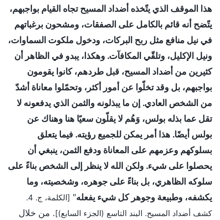
هذا الموقف الذي يتّخذه أضداد المسيح تجاه القيام بواجبهم،
يتّضح أنه قائم بالكامل على الصفقات، ومشحون برغباتهم
في نيل منافع مثل ربح البركات، ودخول ملكوت السماوات،
ونيل الإكليل، وتلقّي المكافآت. وهكذا، يبدو في الظاهر أن
كثيرين من أضداد المسيح، قبل طردهم، كانوا يقومون
بواجبهم، بل وقد تخلّوا عن أمور أكثر، وتحمّلوا معاناة أشدّ
من الشخص العادي. إن ما يبذلونه والثمن الذي يدفعونه لا
تقل عما بذله بولس، وَهُم لا يقلّون سعيًا هنا وهناك عن
بولس أيضًا. هذا أمر يمكن للجميع رؤيته. فيما يتعلق
بسلوكهم وعزمهم على المعاناة ودفع الثمن، ينبغي أن
يحصلوا على شيء. ولكن الله لا ينظر إلى الشخص بناءً على
سلوكه الظاهري، بل بناءً على جوهره، وشخصيته، وما
يكشفه، وطبيعة وجوهر كل شيء يفعله
"
[الكلمة، ج. 4.
. من خلال
كشف أضداد المسيح. البند التاسع (الجزء السابع)]