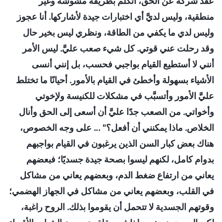
عقد شركة عن الحق، أتكلم بطريقة مشوشة وغير
منطقية، وليس لديَّ أي اختبارات جيدة لأشاركها. أنا عجوز
وليس لدي ما يكفي من الطاقة، ونظري ليس بخير حال
وقد رحلت عني قوتي. كل شيء صعب عليَّ. ليس الأمر
أنني لا أستطيع القيام بواجبي فحسب، بل إنني أنسى
الأشياء بسهولة وأخطئ في القيام بالأمور. أحيانًا ما تختلط
عليَّ الأمور وأتسبَّب في مشكلات للكنيسة ولإخوتي
وأخواتي. من الصعب جدًا عليَّ أن أسعى إلى الحق وأنال
الخلاص. ماذا يمكنني أن أفعل؟" ... على وجه الخصوص،
هناك بعض كبار السن الذين يرغبون في القيام بواجبهم
بدوام كامل، لكنهم ليسوا بصحة جيدة جسديًا؛ فبعضهم
يعاني من ارتفاع ضغط الدم، وبعضهم يعاني من مشاكل
في القلب، وبعضهم يعاني من مشاكل في الجهاز الهضمي؛
وقوتهم الجسدية لا تتحمل أن يقوموا بذلك. الروح راغبة،