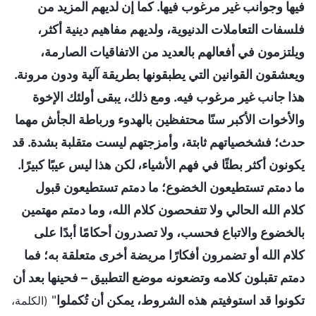
فيها وجوانب غير مرغوب فيها. كما إن لديهم المزيد من
فلسفات التعاملات الدنيوية، ولديهم مفاهيم دينية أكثر،
ويلتزمون في أفعالهم بالعديد من الاتفاقيات الصارمة،
ويعشقون القوانين التي يطبقونها بطريقة آلية ودون مرونة.
هذا جانب غير مرغوب فيه. ومع ذلك، يبقى أولئك الإخوة
والأخوات الأكبر سنًا محتفظين بالهدوء ورباطة الجأش مهما
حدث؛ فشخصياتهم ثابتة، وأمزجتهم ليست متقلبة بشدة. قد
يكونون أكثر بطئًا في فهم الأشياء، لكن هذا ليس عيبًا كبيرًا.
ما دمتم تستطيعون الخضوع؛ ما دمتم تستطيعون قبول
كلام الله الحالي ولا تتفحصون كلام الله، وما دمتم مهتمين
بالخضوع والاتباع فحسب، ولا تصدرون أحكامًا أبدًا على
كلام الله أو تضمرون أفكارًا مريضة أخرى متعلقة به؛ فما
دمتم تقبلون كلامه وتضعونه موضع التطبيق – فحينها بعد أن
تكونوا قد استوفيتم هذه الشروط، يمكن أن تُكملوا
"
(الكلمة،