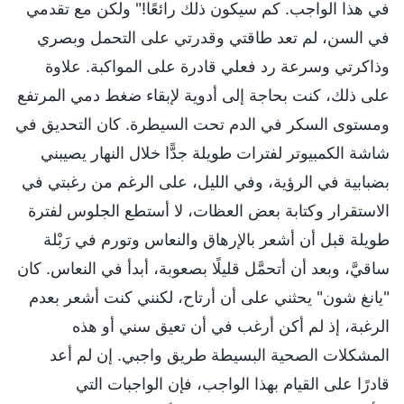
في هذا الواجب. كم سيكون ذلك رائعًا!" ولكن مع تقدمي
في السن، لم تعد طاقتي وقدرتي على التحمل وبصري
وذاكرتي وسرعة رد فعلي قادرة على المواكبة. علاوة
على ذلك، كنت بحاجة إلى أدوية لإبقاء ضغط دمي المرتفع
ومستوى السكر في الدم تحت السيطرة. كان التحديق في
شاشة الكمبيوتر لفترات طويلة جدًّا خلال النهار يصيبني
بضبابية في الرؤية، وفي الليل، على الرغم من رغبتي في
الاستقرار وكتابة بعض العظات، لا أستطع الجلوس لفترة
طويلة قبل أن أشعر بالإرهاق والنعاس وتورم في رَبْلة
ساقيَّ، وبعد أن أتحمَّل قليلًا بصعوبة، أبدأ في النعاس. كان
"يانغ شون" يحثني على أن أرتاح، لكنني كنت أشعر بعدم
الرغبة، إذ لم أكن أرغب في أن تعيق سني أو هذه
المشكلات الصحية البسيطة طريق واجبي. إن لم أعد
قادرًا على القيام بهذا الواجب، فإن الواجبات التي