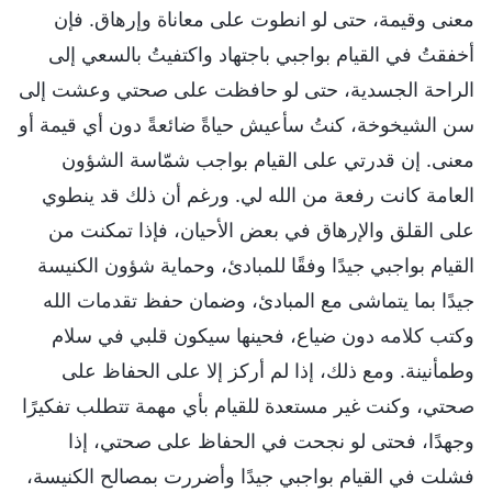
معنى وقيمة، حتى لو انطوت على معاناة وإرهاق. فإن
أخفقتُ في القيام بواجبي باجتهاد واكتفيتُ بالسعي إلى
الراحة الجسدية، حتى لو حافظت على صحتي وعشت إلى
سن الشيخوخة، كنتُ سأعيش حياةً ضائعةً دون أي قيمة أو
معنى. إن قدرتي على القيام بواجب شمّاسة الشؤون
العامة كانت رفعة من الله لي. ورغم أن ذلك قد ينطوي
على القلق والإرهاق في بعض الأحيان، فإذا تمكنت من
القيام بواجبي جيدًا وفقًا للمبادئ، وحماية شؤون الكنيسة
جيدًا بما يتماشى مع المبادئ، وضمان حفظ تقدمات الله
وكتب كلامه دون ضياع، فحينها سيكون قلبي في سلام
وطمأنينة. ومع ذلك، إذا لم أركز إلا على الحفاظ على
صحتي، وكنت غير مستعدة للقيام بأي مهمة تتطلب تفكيرًا
وجهدًا، فحتى لو نجحت في الحفاظ على صحتي، إذا
فشلت في القيام بواجبي جيدًا وأضررت بمصالح الكنيسة،