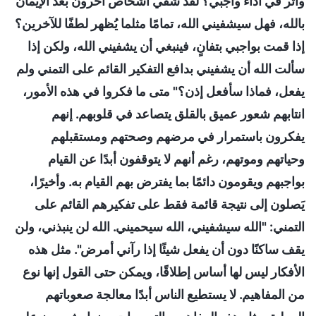
وأثر في أداء واجبي؟ لقد شُفي أشخاص آخرون بعد الإيمان
بالله، فهل سيشفيني الله، تمامًا مثلما يُظهر لطفًا للآخرين؟
إذا قمت بواجبي بتفانٍ، فينبغي أن يشفيني الله، ولكن إذا
سألت الله أن يشفيني بدافع التفكير القائم على التمني ولم
يفعل، فماذا سأفعل إذن؟" متى ما فكروا في هذه الأمور،
انتابهم شعور عميق بالقلق يتصاعد في قلوبهم. إنهم
يفكرون باستمرار في مرضهم وصحتهم ومستقبلهم
وحياتهم وموتهم، رغم أنهم لا يتوقفون أبدًا عن القيام
بواجبهم ويقومون دائمًا بما يفترض بهم القيام به. وأخيرًا،
يَصلون إلى نتيجة قائمة فقط على تفكيرهم القائم على
التمني: "الله سيشفيني، الله سيحميني. الله لن ينبذني، ولن
يقف ساكنًا دون أن يفعل شيئًا إذا رآني أمرض". مثل هذه
الأفكار ليس لها أساس إطلاقًا، ويمكن حتى القول إنها نوع
من المفاهيم. لا يستطيع الناس أبدًا معالجة صعوباتهم