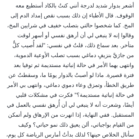
أشعر بدوار شديد لدرجة أنني كنتُ بالكاد أستطيع معه
الوقوف. قال الأطباء إن ذلك بسبب نقص إمداد الدم إلى
المخ. كما شخصوا حالتي بتصلب خفيف في شرايين المخ،
وقالوا إنه لا ينبغي لي أن أرهق نفسي أو أسهر لوقت
متأخر. بعد سماع ذلك، قلتُ في نفسي: "لقد أُصيب كلٌّ
من جارَيَّ بنزيفٍ دماغي بسبب تصلب الأوعية الدموية،
وانتهى بهما الأمر في حالة إنباتية مستديمة ثم توفيا بعد
فترة قصيرة. ماذا لو أصبتُ بالدوار يومًا ما، وسقطتُ عن
طريق الخطأ، وتمزق وعاء دموي دماغي، وانتهى بي الأمر
في حالة إنباتية مستديمة؟" فكرت في مشكلات قلبي
أيضًا، وشعرت أنه لا ينبغي لي أن أُرهق نفسي بالعمل في
المستقبل. ففي النهاية، إذا انهرت من الإرهاق ولم أتمكن
من القيام بواجباتي، ألن يعيق ذلك نمو حياتي؟ وكيف
سأنال الخلاص حينها؟ لذلك بدأتُ أمارس الرياضة كل يوم،