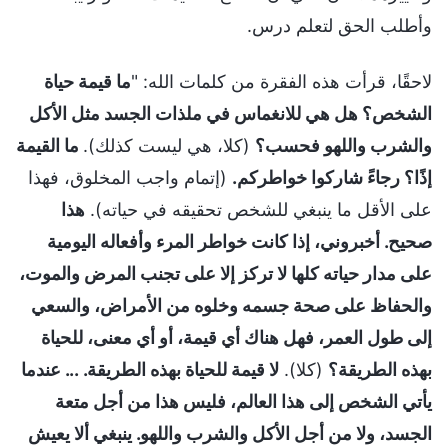
وأطلب الحق لتعلم درس.
لاحقًا، قرأت هذه الفقرة من كلمات الله: "
ما قيمة حياة
الشخص؟ هل هي للانغماس في ملذات الجسد مثل الأكل
والشرب واللهو فحسب؟
(كلا، هي ليست كذلك).
ما القيمة
إذًا؟ رجاءً شاركوا خواطركم.
(إتمام واجب المخلوق، فهذا
على الأقل ما ينبغي للشخص تحقيقه في حياته).
هذا
صحيح. أخبروني، إذا كانت خواطر المرء وأفعاله اليومية
على مدار حياته كلها لا تركز إلا على تجنب المرض والموت،
والحفاظ على صحة جسمه وخلوه من الأمراض، والسعي
إلى طول العمر، فهل هناك أي قيمة، أو أي معنى، للحياة
بهذه الطريقة؟
(كلا).
لا قيمة للحياة بهذه الطريقة. ... عندما
يأتي الشخص إلى هذا العالم، فليس هذا من أجل متعة
الجسد، ولا من أجل الأكل والشرب واللهو. ينبغي ألا يعيش