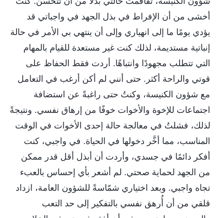
شؤون الكنيسة، تفاقمت حالتي بدلًا من أن تتحسن. كنتُ
أخشى من أن الإفراط في بذل الجهد في واجباتي قد
يؤدي يومًا ما إلى انهياري وإلى أن ينتهي بي الأمر في حالة
إنباتية مستديمة، لذلك كنت غير مستعدة للقيام بالمهام
التي تتطلب مجهودًا وانتباهًا. أردت فقط الحفاظ على
قوتي والراحة أكثر. حتى أنني لم أكن أرغب في التعامل
مع شؤون الكنيسة، وكنتُ حتى راغبةً عن استضافة
اجتماعات للإخوة والأخوات خوفًا من إرهاق نفسي. ونتيجةً
لذلك، فشلتُ في معالجة حالة إحدى الأخوات في الوقت
المناسب، مما أخَّر دخولها في الحياة. في واجبي، كنت
أفكر دائمًا في جسدي، وأردت أن أبذل أقل قدر ممكن
من الجهد لحماية صحتي. لم أشعر بأي إحساس بالعبء
تجاه واجبي. وبعد اختياري شمّاسةً للشؤون العامة، ازداد
قلقي من أن أُرهق نفسي بالتفكير إلى حد التعب