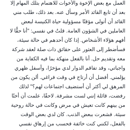
العمل مع بعض الإخوة والأخوات للاهتمام بتلك المهام إلا
بعد أن تابع القائد الأمر وسأل عنه. بعد ذلك، طلب مني
القائد أن أتولى مؤقتًا مسؤولية حياة الكنيسة لبعض
العاملين في الشؤون العامة. قلتُ في نفسي: "أنا حقًّا لا
أفهم هؤلاء الأشخاص. إذا كان أحدهم في حالة سيئة،
فسأضطر إلى العثور على حقائق ذات صلة لعقد شركة
معه وتقديم حل. أنا بالفعل منهكة بما فيه الكفاية من
واجباتي، وقد تفاقم الدوار لدي مؤخرًا، وأسفل ظهري
يؤلمني. أفضل أن أرتاح في وقت فراغي. ألن يكون من
المرهق لي أكثر أن أستضيف اجتماعات لهم؟" لذلك
رفضت، قائلة إنني لست مشرفة. لاحقًا، علمت أن أختًا
من بينهم كانت تعيش في مرض وكانت في حالة روحية
سيئة. فشعرت ببعض الذنب. كان لدي بعض الوقت
بالفعل، لكنني كنت خائفة فحسب من إرهاق نفسي