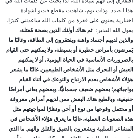
افتقاري إلى فهم سيادة الله، لذا بحثت عن كلمات الله في
هذا الصدد. وذات يوم، شاهدت مقطع فيديو لشهادة
اختبارية يحتوي على فقرة من كلمات الله ساعدتني كثيرًا.
يقول الله القدير: "
ثم هناك أولئك الذين بصحة مُعتلة،
والذين لديهم أجساد واهنة ويفتقرون إلى الطاقة، وغالبًا ما
يَمرضون بأمراض خطيرة أو بسيطة، ولا يمكنهم حتى القيام
بالضروريات الأساسية في الحياة اليومية، أو لا يمكنهم
العيش أو التحرك مثل الأشخاص الطبيعيين. غالبًا ما يشعر
هؤلاء الأشخاص بعدم الارتياح والتوعك في أثناء القيام
بواجباتهم؛ بعضهم ضعيف جسمانيًّا، وبعضهم يعاني أمراضًا
حقيقية، وبالطبع هناك البعض ممن لديهم أمراض معروفة
أو محتمل وقوعها من نوع أو آخر. ونظرًا لمواجهتهم مثل
هذه الصعوبات العملية، غالبًا ما يغرق هؤلاء الأشخاص في
المشاعر السلبية ويشعرون بالضيق والقلق والهم. ما الذي