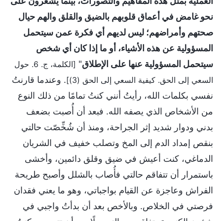
العملية بمثل هذه المفاهيم والتصورات، بينما يشعرون على
نحو غامض في أعماق قلوبهم بالضيق والقلق والهم حيال
صحتهم وأمراضهم؛ ليس لديهم أي فكرة عمن سيتحمل
المسؤولية عن هذه الأشياء، أو ما إذا كان أي شخص
سيتحمل المسؤولية عنها على الإطلاق
"
[الكلمة، ج. 6. حول
. وعندما قارنتُ
السعي إلى الحق. كيفية السعي إلى الحق (3)]
نفسي بكلمات الله، رأيتُ أنني كنتُ تمامًا من ذلك النوع
من الأشخاص الذي يصفه الله. فبعد أن أُصبت بضعف
بدني ودوار شديد إثر الجراحة، ومنذ أن شُخِّصّت حالتي
بنقص إمداد الدم إلى المخ وتصلب خفيف في الشريان
الدماغي، كنت أعيش في ضيق وقلق دائمين، وأخشى
باستمرار أن تتفاقم حالتي فأُصاب بالشلل وأصبح طريحة
الفراش وعاجزة عن القيام بواجباتي، وهو ما يعني فقدان
فرصتي في الخلاص. وبالأخص بعد أن بدأتُ واجبي في