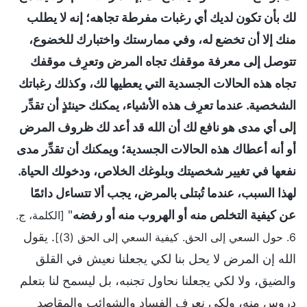
لك بأن تكون لديك أي رغبات مفرطة تجاهه؛ إنه لا يطلب
منك إلا أن تخضع له، وفي ممارستك واختبارك للخضوع،
تتوصل إلى معرفة موقفك تجاه المرض وتعرِف موقفك
تجاه هذه الحالات الجسدية التي يعطيها لك، وكذلك رغباتك
الشخصية. عندما تعرِف هذه الأشياء، يمكنك حينئذٍ أن تقدِّر
إلى أي مدى هو نافع لك أن الله قد أعد لك ظروف المرض
أو أنه أعطاك هذه الحالات الجسدية؛ ويمكنك أن تقدِّر مدى
نفعها في تغيير شخصيتك وبلوغك الخلاص، ودخولك الحياة.
لهذا السبب، عندما تُبتلى بالمرض، يجب ألا تتساءل دائمًا
عن كيفية التخلص منه أو الهروب منه أو رفضه
"
[الكلمة، ج.
. يقول
6. حول السعي إلى الحق. كيفية السعي إلى الحق (3)]
الله إن المرض لا يحل بنا لكي يجعلنا نعيش في القلق
والضيق، ولا لكي يجعلنا نحاول تجنبه، بل ليسمح لنا بتعلم
دروس منه، ولكي نعرف الفساد والشوائب والمقاصد