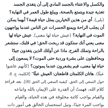
والكسل والاعتناء بالجسد المادي إلى أن يتغذى الجسد
تغذية جيدة ويتمتع بالصحة، ويبلغ طول العمر في النهاية؟
(بلى).
أي من هذين الخيارين يمثل حياة قيمة؟ أيهما يمكن
أن يجلب الراحة ويمنع الحسرات عن الناس عندما يواجهون
الموت في النهاية؟
(عيش حياة لها معنى).
عيش حياة لها
معنى يعني أنك ستكون قد ربحت الحق؛ في قلبك، ستشعر
بالراحة وتملك الفرح. ماذا عن أولئك الذين يتغذون جيدًا
ويحافظون على بشرة وردية حتى الموت؟ لا يسعون إلى
حياة لها معنى، فبم يشعرون عندما يموتون؟
(كأنهم عاشوا
عبثًا).
هاتان الكلمتان قاطعتان: العيش عبثًا
"
[الكلمة، ج. 6.
. بعد قراءة
حول السعي إلى الحق. كيفية السعي إلى الحق (6)]
كلام الله، فهمتُ أن القدرة على الإيمان بالله واتباعه
والقيام بواجب كائنة مخلوقة في هذه الحياة، والقيام
بواجب المرء جيدًا، ونيل استحسان الخالق هي أمور ذات