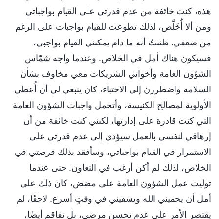
هذه، كنت خائفة من عدم قدرتي على القيام بواجباتي
ومن ألا أُخَلَّص، لذلك تطوعت للقيام بواجبات على الرغم
من ضعفي. ظننتُ أنه ما دام يمكنني القيام بواجبي،
فسيكون هناك أمل في الخلاص. وعندما واجه شمّاس
الشؤون العامة وأخواتي الشريكات معي مخاوف بشأن
السلامة واضطررن إلى الاختباء، كان ينبغي لي أن أُعطي
الأولوية لمصالح الكنيسة، وأتحمل واجبات الشؤون العامة
التي كنت قادرة على إدارتها، لكنني كنت خائفة من أن
إرهاقي لنفسي بالعمل سيؤدي إلى عدم قدرتي على
الاستمرار في القيام بواجباتي، وسأفقد بذلك فرصتي في
الخلاص، لذلك لم أكن أرغب في التعاون. حتى عندما
توليت عمل الشؤون العامة على مضض، كان ذلك على
أمل أن يحميني الله ويشفيني في وقتٍ أسرع. لاحقًا، لم
يقتصر الأمر على عدم تحسن مرضي، بل تفاقم أيضًا،