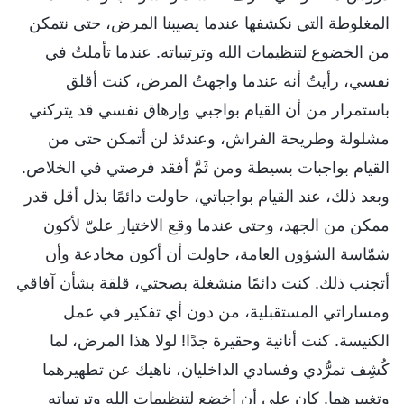
المغلوطة التي نكشفها عندما يصيبنا المرض، حتى نتمكن
من الخضوع لتنظيمات الله وترتيباته. عندما تأملتُ في
نفسي، رأيتُ أنه عندما واجهتُ المرض، كنت أقلق
باستمرار من أن القيام بواجبي وإرهاق نفسي قد يتركني
مشلولة وطريحة الفراش، وعندئذ لن أتمكن حتى من
القيام بواجبات بسيطة ومن ثَمَّ أفقد فرصتي في الخلاص.
وبعد ذلك، عند القيام بواجباتي، حاولت دائمًا بذل أقل قدر
ممكن من الجهد، وحتى عندما وقع الاختيار عليّ لأكون
شمّاسة الشؤون العامة، حاولت أن أكون مخادعة وأن
أتجنب ذلك. كنت دائمًا منشغلة بصحتي، قلقة بشأن آفاقي
ومساراتي المستقبلية، من دون أي تفكير في عمل
الكنيسة. كنت أنانية وحقيرة جدًا! لولا هذا المرض، لما
كُشِف تمرُّدي وفسادي الداخليان، ناهيك عن تطهيرهما
وتغييرهما. كان علي أن أخضع لتنظيمات الله وترتيباته