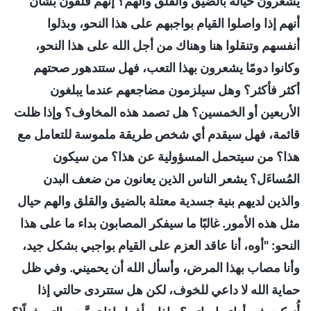
يشعرون حياله بالضيق والقلق والهم؟ إنهم قلقون بشأن
أنهم إذا واصلوا القيام بواجبهم على هذا النحو، وبذلوا
أنفسهم وتنقلوا هنا وهناك من أجل الله على هذا النحو،
وكانوا دومًا يشعرون بهذا التعب، فهل ستتدهور صحتهم
أكثر فأكثر؟ وهل سيلزمون مضاجعهم عندما يبلغون
الأربعين أو الخمسين؟ هل تصمد هذه المخاوف؟ وإذا ظلت
قائمة، فهل سيقدم أي شخص طريقة ملموسة للتعامل مع
هذا؟ من سيتحمل المسؤولية عن هذا؟ من سيكون
المُساءَل؟ يشعر الناس الذين يعانون من ضعف البدن
والذين لديهم بنية جسدية معتلة بالضيق والقلق والهم حيال
مثل هذه الأمور. غالبًا ما سيفكر المصابون بداء ما على هذا
النحو: "أوه، أنا عاقد العزم على القيام بواجبي بشكل جيد،
وأنا مصاب بهذا المرض، وأسأل الله أن يحميني. وفي ظل
حماية الله لا داعي للخوف، لكن هل ستتردى حالتي إذا