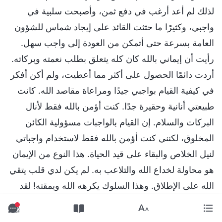
لذلك لم أعد أرغب في دفع ثمن، وأصبحت سلبية في
واجبي، وكثيرًا ما حثثت القائد على إيجاد شماس للشؤون
العامة بسرعة حتى أتمكن من العودة إلى واجب سهل.
رأيت أن إيماني بالله كان كله يتعلق بطلب نعمته وبركاته.
أردت دائمًا الحصول على أكثر مما أعطيت، ولم أكن أفكر
في كيفية القيام بواجبي جيدًا ومراعاة مقاصد الله. كانت
طبيعتي أنانية وحقيرة جدًا. كنت أؤمن بالله فقط لأنال
البركات والسلام. إن القيام بالواجبات مسؤولية الكائن
المخلوق، لكنني كنت أؤمن بالله فقط لاستخدام واجباتي
لنيل الخلاص والبقاء على قيد الحياة. هذا النوع من الإيمان
هو محاولة لخداع الله والتلاعب به. لم يكن لدي قلب يتقي
الله على الإطلاق. وهذا السلوك يكرهه الله ويمقته! لقد
منحني الله الفرصة للقيام بواجبي، لذا ينبغي لي أن أراعي
مقاصد الله، وأتحمل مسؤولياتي بأفضل ما في وسعي.