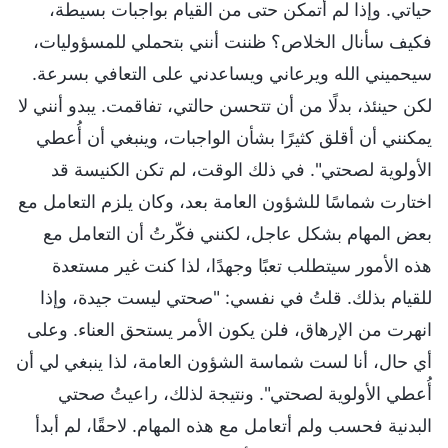
حياتي. وإذا لم أتمكن حتى من القيام بواجبات بسيطة،
فكيف سأنال الخلاص؟ ظننت أنني بتحملي للمسؤوليات،
سيحميني الله ويرعاني ويساعدني على التعافي بسرعة.
لكن حينئذ، بدلًا من أن تتحسن حالتي، تفاقمت. يبدو أنني لا
يمكنني أن أقلق كثيرًا بشأن الواجبات، وينبغي أن أُعطي
الأولوية لصحتي". في ذلك الوقت، لم تكن الكنيسة قد
اختارت شماسًا للشؤون العامة بعد، وكان يلزم التعامل مع
بعض المهام بشكل عاجل، لكنني فكّرتُ أن التعامل مع
هذه الأمور سيتطلب تعبًا وجهدًا، لذا كنت غير مستعدة
للقيام بذلك. قلتُ في نفسي: "صحتي ليست جيدة، وإذا
انهرت من الإرهاق، فلن يكون الأمر يستحق العناء. وعلى
أي حال، أنا لست شماسة الشؤون العامة، لذا ينبغي لي أن
أُعطي الأولوية لصحتي". ونتيجة لذلك، راعيتُ صحتي
البدنية فحسب ولم أتعامل مع هذه المهام. لاحقًا، لم أبدأ