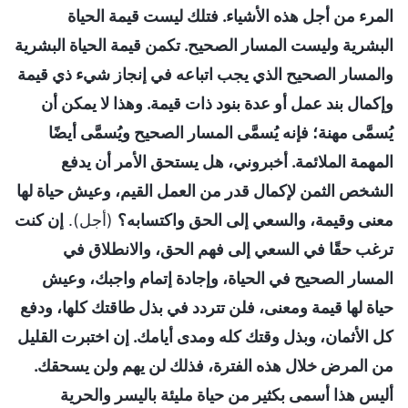
المرء من أجل هذه الأشياء. فتلك ليست قيمة الحياة
البشرية وليست المسار الصحيح. تكمن قيمة الحياة البشرية
والمسار الصحيح الذي يجب اتباعه في إنجاز شيء ذي قيمة
وإكمال بند عمل أو عدة بنود ذات قيمة. وهذا لا يمكن أن
يُسمَّى مهنة؛ فإنه يُسمَّى المسار الصحيح ويُسمَّى أيضًا
المهمة الملائمة. أخبروني، هل يستحق الأمر أن يدفع
الشخص الثمن لإكمال قدر من العمل القيم، وعيش حياة لها
معنى وقيمة، والسعي إلى الحق واكتسابه؟
(أجل).
إن كنت
ترغب حقًا في السعي إلى فهم الحق، والانطلاق في
المسار الصحيح في الحياة، وإجادة إتمام واجبك، وعيش
حياة لها قيمة ومعنى، فلن تتردد في بذل طاقتك كلها، ودفع
كل الأثمان، وبذل وقتك كله ومدى أيامك. إن اختبرت القليل
من المرض خلال هذه الفترة، فذلك لن يهم ولن يسحقك.
أليس هذا أسمى بكثير من حياة مليئة باليسر والحرية