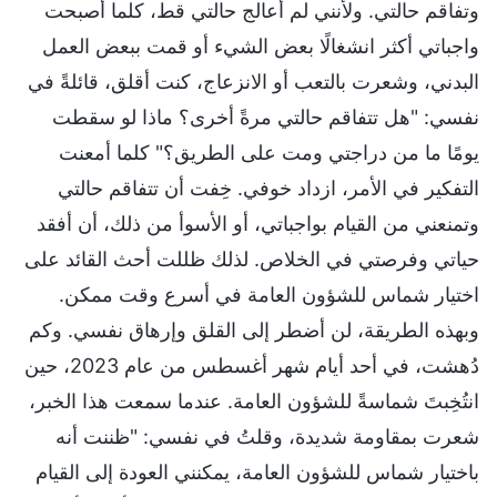
وتفاقم حالتي. ولأنني لم أعالج حالتي قط، كلما أصبحت
واجباتي أكثر انشغالًا بعض الشيء أو قمت ببعض العمل
البدني، وشعرت بالتعب أو الانزعاج، كنت أقلق، قائلةً في
نفسي: "هل تتفاقم حالتي مرةً أخرى؟ ماذا لو سقطت
يومًا ما من دراجتي ومت على الطريق؟" كلما أمعنت
التفكير في الأمر، ازداد خوفي. خِفت أن تتفاقم حالتي
وتمنعني من القيام بواجباتي، أو الأسوأ من ذلك، أن أفقد
حياتي وفرصتي في الخلاص. لذلك ظللت أحث القائد على
اختيار شماس للشؤون العامة في أسرع وقت ممكن.
وبهذه الطريقة، لن أضطر إلى القلق وإرهاق نفسي. وكم
دُهشت، في أحد أيام شهر أغسطس من عام 2023، حين
انتُخِبتَ شماسةً للشؤون العامة. عندما سمعت هذا الخبر،
شعرت بمقاومة شديدة، وقلتُ في نفسي: "ظننت أنه
باختيار شماس للشؤون العامة، يمكنني العودة إلى القيام