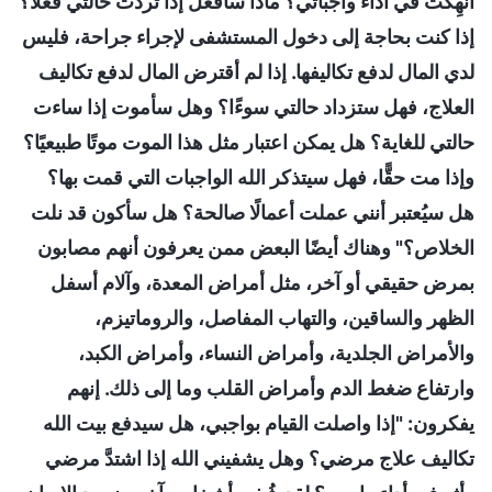
أُنهِكت في أداء واجباتي؟ ماذا سأفعل إذا تردَّت حالتي فعلًا؟
إذا كنت بحاجة إلى دخول المستشفى لإجراء جراحة، فليس
لدي المال لدفع تكاليفها. إذا لم أقترض المال لدفع تكاليف
العلاج، فهل ستزداد حالتي سوءًا؟ وهل سأموت إذا ساءت
حالتي للغاية؟ هل يمكن اعتبار مثل هذا الموت موتًا طبيعيًا؟
وإذا مت حقًّا، فهل سيتذكر الله الواجبات التي قمت بها؟
هل سيُعتبر أنني عملت أعمالًا صالحة؟ هل سأكون قد نلت
الخلاص؟" وهناك أيضًا البعض ممن يعرفون أنهم مصابون
بمرض حقيقي أو آخر، مثل أمراض المعدة، وآلام أسفل
الظهر والساقين، والتهاب المفاصل، والروماتيزم،
والأمراض الجلدية، وأمراض النساء، وأمراض الكبد،
وارتفاع ضغط الدم وأمراض القلب وما إلى ذلك. إنهم
يفكرون: "إذا واصلت القيام بواجبي، هل سيدفع بيت الله
تكاليف علاج مرضي؟ وهل يشفيني الله إذا اشتدَّ مرضي