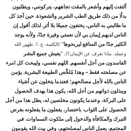
ألتفت إليهم وأشعر بالمقت تجاههم، يتركونني، ويطلبون
بدلًا من ذلك طريق الطب الشرير والشعوذة. حين آخذ كل
ما طالبني به الناس، يختفون جميعًا بلا أثر. لذلك أقول إن
الناس لديهم إيمان بي لأن نعمتي وفيرة جدًا، ولأنه يوجد
الكثير جدًا من المنافع ليربحوها
"
(الكلمة، ج. 1. ظهور الله
. "
يعيش جميع البشر
وعمله. ماذا تعرف عن الإيمان؟)
الفاسدون من أجل أنفسهم. اللهم نفسي، وليبحث كل امرء
عن مصلحته فقط – وهذا مُلخَّص الطبيعة البشرية. يؤمن
الناس بالله لأجل مصالحهم؛ فعندما يتخلون عن أشياء
ويبذلون ذواتهم من أجل الله، يكون هذا بهدف الحصول
على البركة، وعندما يكونون مخلصين له، يظل هذا من أجل
الحصول على الثواب. باختصار، يفعلون ما يفعلونه بغرض
التبرك والمكافأة والدخول إلى ملكوت السماوات. في
المجتمع، يعمل الناس لمصلحتهم، وفي بيت الله يقومون