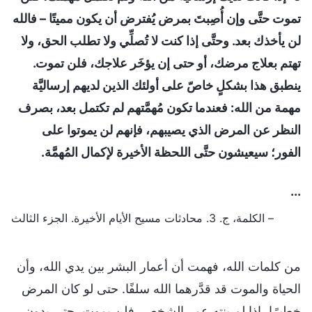
تموت حتَّى وإن أُصِبتَ بمرض يُفترض أن يكون مميتًا – فالله
لن يأخذك بعد. وحتَّى إذا كنت لا تُصلِّي ولا تطلب الحق، ولا
تهتم بعلاج مرضك، أو حتى إن يؤخَر علاجك، فلن تموت.
ينطبق هذا بشكلٍ خاصّ على أولئك الذين لديهم إرساليَّة
مهمة من الله: فعندما تكون مُهمَّتهم لم تكتمل بعد، بصرف
النظر عن المرض الذي يصيبهم، فإنهم لن يموتوا على
الفور؛ سيعيشون حتَّى اللحظة الأخيرة لإكمال المُهمَّة.
...
– الكلمة، ج. 3. محادثات مسيح الأيام الأخيرة. الجزء الثالث
من كلمات الله، فهمت أن أعمار البشر بين يدي الله، وأن
الحياة والموت قد قدَّرهما الله سلفًا. حتى لو كان المرض
خطيرًا، إذا لم ينتهِ عمر الشخص، فلن يموت، حتى بدون