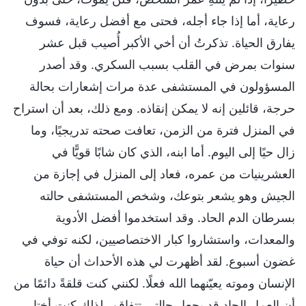
رعاية، أما إذا جاء أجله، فحتى مع أفضل رعاية، فسوف
يفارق الحياة. تذكرتُ أن أخي الأكبر أُصيب قبل عشر
سنوات بمرض في القلب بسبب السكري. وقد أصدر
المسؤولون في المستشفى عدة مرات إشعارات بحالة
حرجة، قائلين إنه لا يمكن إنقاذه. ومع ذلك، بعد أن استراح
في المنزل فترة من الزمن، تعافت صحته تدريجيًا، وما
زال حيًا إلى اليوم. أما ابنه، الذي كان شابًا قويًّا في
العشرينيات من عمره، فعاد إلى المنزل في إجازة من
الجيش وهو يشعر بتوعك، وشخص المستشفى حالته
بسرطان الدم الحاد. وقد استخدموا أفضل الأدوية
والمعدات، واستشاروا كبار الاختصاصيين، لكنه توفي في
غضون أسبوع. لقد أظهرت لي هذه الأحداث أن حياة
الإنسان وموته يعيّنهما الله فعلًا. لكنني كنت قلقةً دائمًا من
أن العمل الجاد قد يجعل حالتي تتفاقم، لذلك كنت أختار