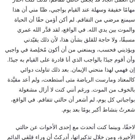
مهامًا خفيفة وسهلة عند القيام بواجبي، ظنًا مني أن هذا
سيمنع مرضي من التفاقم. لم أكن أؤمن حقًا أن الحياة
والموت بين يدي الله. في الواقع، لقد قدَّر الله عمري
مسبقًا، ولا حاجة للقلق بشأن هذا، لأن ذلك يقيّدني
ويؤذيني فحسب، ويمنعني من أن أكون مُخلِصة في واجبي
وأن أقوم جيدًا بالواجب الذي أنا قادرة على القيام به جيدًا.
إن فهمي لهذا منحني الإيمان. بعد ذلك تناولت دوائي
كالمعتاد ومارست الرياضة متى أستطعت، ولم أعد مقيَّدة
بالخوف من الموت. ورغم أنني كنت لا أزال مشغولة
بواجباتي كل يوم، لم أشعر أن حالتي تتفاقم. في الواقع،
شعرتُ بنشاط أكبر يومًا بعد يوم.
لاحقًا، وبينما كنت أتحدث مع إحدى الأخوات عن حالتي
الأخيرة، ومن خلال تذكيراتها، أدركتُ أن وراء قلقي الدائم