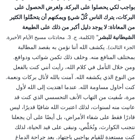
بواجب لكي يحصلوا على البركة. ولغرض الحصول على
البركات، يترك الناس كُلّ شيءٍ ويمكنهم أن يتحمَّلوا الكثير
من المعاناة: لا يوجد دليل أكبر من ذلك على الطبيعة
الشيطانية للبشر
"
(الكلمة، ج. 3. محادثات مسيح الأيام الأخيرة.
. يكشف الله أننا نؤمن به بقصد المطالبة
الجزء الثالث)
بمختلف المنافع منه. وخلف ذلك تكمن شوائب ودوافع.
ومن خلال التأمل في كلام الله، رأيت أنني كنت بالفعل
من النوع الذي يكشفه الله. آمنت بالله لأنال بركات ونعمة.
كنت أحاول مساومة الله. عندما اهتديت إلى الله لأول
مرة، شُفيت من التهاب الأنف التحسسي الذي كنت قد
عانيت منه لسنوات، لذلك اعتبرت الله شافيًا قديرًا، ليس
قادرًا فقط على شفاء الأمراض، بل أيضًا على أن يجعلنا
نتجنب الكوارث، ونُخَلَّص، ونبقى على قيد الحياة، لذلك
كنت مستعدة للقيام بواجبي باجتهاد. بعد جراحة الدماغ