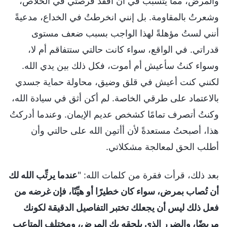
والمرض، مما يتسبب في أن أفقد فرصتي في الخلاص،
وشعرتُ بالمقاومة. بل إنني انخرطتُ في الخداع، مدعيةً
أنني لستُ مؤهلةً لهذا الواجب بسبب ضعف مستوى
قدراتي. في الواقع، سواء كانت حالتي ستتفاقم أم لا،
وسواء كنتُ سأعيش أم أموت، فكل ذلك بين يدي الله.
لكنني كنت أعيش في قلق وضيق، محاولة حماية جسدي
بالاعتماد على طرقي الخاصة. لم أكن أثق في سيادة الله،
وكنتُ أتصرف تمامًا كشخص عديم الإيمان. وعندما أدركتُ
هذا، أصبحتُ مستعدةً لأن أأتمِن الله على حالتي وأن
أطلب الحق لمعالجة مشكلاتي.
بعد ذلك، قرأت فقرة من كلمات الله: "
عندما يرتِّب الله لك
أن تُصاب بمرض، سواء كان خطيرًا أو هيِّنًا، فإن غرضه من
فعل ذلك ليس أن يجعلك تختبر التفاصيل الدقيقة لكونك
مريضًا، والضرر الذي يلحقه بك المرض، ومختلف المتاعب