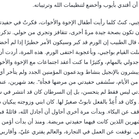
َ أن أقتدي بأيوب وأخضع لتنظيمات الله وترتيباته.
واجبي، كنتُ كلما رأيت أطفال الإخوة والأخوات، فكرتُ في حفيدت
أن تكون بصحة جيدة مرةً أخرى، تتقافز وتجري من حولي. تذك
ال الطبيب إن الورم قد كبر وسيكون الأمر خطيرًا إذا لم أخضع
ت القيام بواجبي، وبأعجوبة اختفى الورم. هذه المرة، أردت أن
دولي بالمهام، وكثيرًا ما كنت أعقد اجتماعات مع الإخوة والأخ
يبشرون بالإنجيل بنشاط ويدعمون المؤمنين الجدد ولم يتأخر أ
من الأيام، ستُشفى حفيدتي من مرضها فجأة". بعد شهرين، عند
 ليس فقط لم يتحسن، بل إن السرطان كان قد انتشر في سا
 وكان قد أُعِدَّ بالفعل تابوتٌ صغيرٌ لها. كان ابني وزوجته يبكيا
ف عن البكاء. وبدأت مرة أخرى أحاول أن أجادل الله، قائلةً في
رين اللذين كانت فيهما حفيدتي مريضة. ومنذ أن بدأت أؤمن بالله،
 توقفت عن العمل في التجارة، والعالم يفتري عليّ، وأقاربي ق