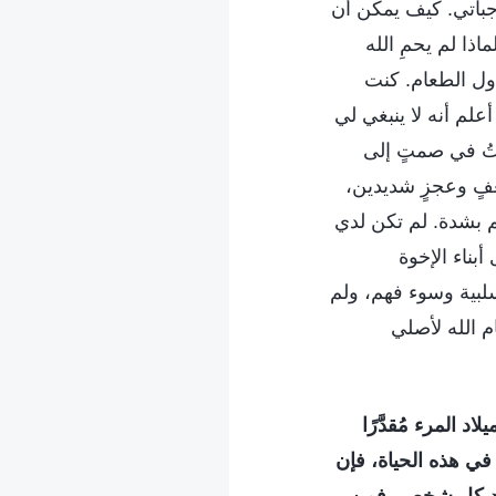
اجباتي. كيف يمكن أن
ذا لم يحمِ الله
ول الطعام. كنت
علم أنه لا ينبغي لي
تُ في صمتٍ إلى
ضعفٍ وعجزٍ شديدين،
م بشدة. لم تكن لدي
بناء الإخوة
بية وسوء فهم، ولم
م الله لأصلي
لاد المرء مُقدَّرًا
ه في هذه الحياة، فإن