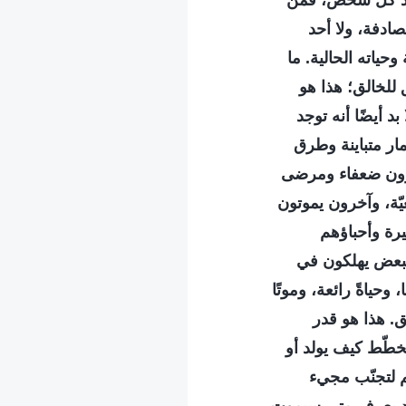
يلاد كل شخص، فمن
صادفة، ولا أحد
حياته الحالية. ما
للخالق؛ هذا هو
 أيضًا أنه توجد
ر متباينة وطرق
خرون ضعفاء ومرضى
ّة، وآخرون يموتون
يرة وأحباؤهم
لبعض يهلكون في
وحياةً رائعة، وموتًا
ق. هذا هو قدر
ُخطّط كيف يولد أو
م لتجنّب مجيء