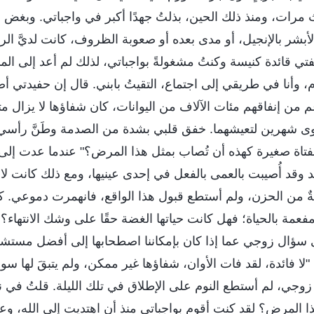
 مرات، ومنذ ذلك الحين، بذلتُ جهدًا أكبر في واجباتي. وبغض 
أبشر بالإنجيل، أو مدى بعده أو صعوبة الظروف، كانت لديَّ الرغ
بصفتي قائدة كنيسة وكنتُ مشغولةً بواجباتي، لذلك لم أعد إلى ال
م، وأنا في طريقي إلى اجتماع، التقيتُ بابني. قال إن حفيدتي 
م من إنفاقهم مئات الآلاف من اليوانات، كان شفاؤها لا يزال مت
 سوى شهرين لتعيشهما. خفق قلبي بشدة من الصدمة وطَنَّ رأس
لفتاة صغيرة كهذه أن تُصاب بمثل هذا المرض؟" عندما عدت إلى
 وقد أُصيبت بالعمى بالفعل في إحدى عينيها، ومع ذلك كانت لا
جةٌ من الحزن، ولم أستطع قبول هذا الواقع، فانهمرت دموعي. 
مة بالحياة؛ فهل كانت حياتها الغضة حقًا على وشك الانتهاء؟ ام
ؤال زوجي عما إذا كان بإمكاننا اصطحابها إلى أفضل مستش
لا فائدة، لقد فات الأوان، شفاؤها غير ممكن، ولم يتبقَ لها س
 زوجي، لم أستطع النوم على الإطلاق في تلك الليلة. قلتُ في
 المرض؟ لقد كنت أقوم بواجباتي منذ أن اهتديت إلى الله، وعاني