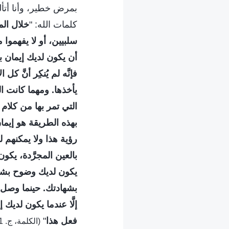
بمرض خطير، وأنا أتأل
كلمات الله: "
خلال الم
سلبيين، أو لا يفهموا
أن يكون لديك إيمان بع
فإنَّه لم يُنكِر أنَّ ك
يأخذها. ومهما كانت ال
التي تمر بها من كلام 
بهذه الطريقة هو إيمان
رؤية هذا ولا يمكنهم
بالعين المجرَّدة، يكون
يكون لديك وضوح بشأن ع
بشهادتك. حينما وصل أي
إلَّا عندما يكون لديك 
فعل هذا
"
(الكلمة، ج. 1. ظهور الله وعمله. أولئك المُزمَع تكميلهم لا بدّ أنْ يخضعوا للتنقية)