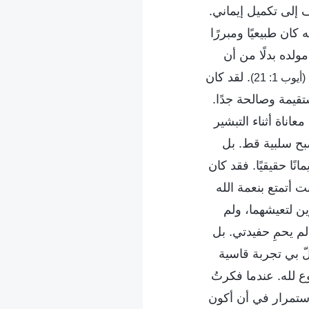
 إلى تكميل إيماني.
ان طبيعيًا ومبررًا
ولده بدلًا من أن
. لقد كان
(أيوب 1: 21)
تقيمة وصالحة جدًا.
ناة أثناء التبشير
صبح سلبية قط. بل
ًا حقيقيًا. فقد كان
 أتمتع بنعمة الله
ن لتعيشهما، ولم
لم يحمِ حفيدتي. بل
لّ بي تجربة قاسية
ع لله. عندما فكرتُ
لاستمرار في أن أكون