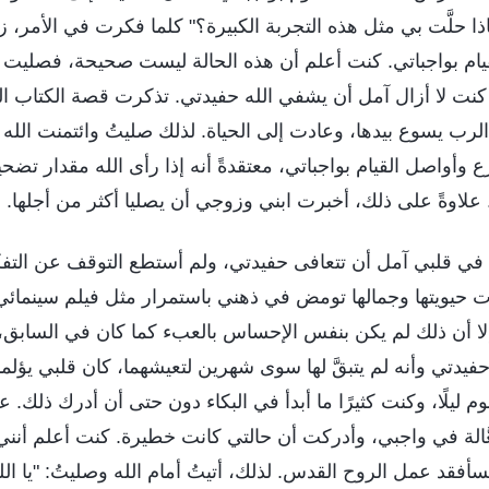
ذا حلَّت بي مثل هذه التجربة الكبيرة؟" كلما فكرت في الأمر، ز
ام بواجباتي. كنت أعلم أن هذه الحالة ليست صحيحة، فصليت إل
كنت لا أزال آمل أن يشفي الله حفيدتي. تذكرت قصة الكتاب
رب يسوع بيدها، وعادت إلى الحياة. لذلك صليتُ وائتمنت الله
ع وأواصل القيام بواجباتي، معتقدةً أنه إذا رأى الله مقدار تض
علاوةً على ذلك، أخبرت ابني وزوجي أن يصليا أكثر من أجلها.
ي قلبي آمل أن تتعافى حفيدتي، ولم أستطع التوقف عن التفكير
ت حيويتها وجمالها تومض في ذهني باستمرار مثل فيلم سينمائي.
إلا أن ذلك لم يكن بنفس الإحساس بالعبء كما كان في السابق،
دتي وأنه لم يتبقَّ لها سوى شهرين لتعيشهما، كان قلبي يؤلمني 
م ليلًا، وكنت كثيرًا ما أبدأ في البكاء دون حتى أن أدرك ذ
َالة في واجبي، وأدركت أن حالتي كانت خطيرة. كنت أعلم أنني إ
فقد عمل الروح القدس. لذلك، أتيتُ أمام الله وصليتُ: "يا ال