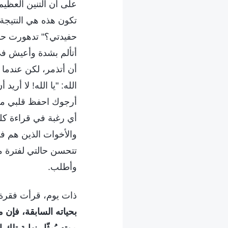
على أن التنين العظيم
تكون هذه هي النتيجة؟
حفيدتي؟" تدهورت حال
أتألم بشدة وأعيش في 
أن أتذمر، لكن عندم
الله: "يا الله! لا أر
أرجوك احفظ قلبي من 
أي رغبة في قراءة كلم
والأخوات الذين هم 
تتحسن حالتي لفترة من
وأطلب.
ذات يوم، قرأت فقرة من
بحياته السابقة، فإن م