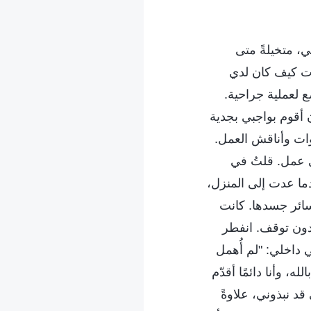
ي، متخيلةً متى
رت كيف كان لدي
 لعملية جراحية.
 أقوم بواجبي بجدية
وات وأناقش العمل.
ي عمل. قلتُ في
ما عدت إلى المنزل،
ئر جسدها. كانت
ن دون توقف. انفطر
 داخلي: "لم أُهمل
 وأنا دائمًا أقدّم
د نبذوني، علاوةً