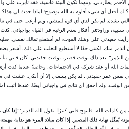
 الأحمر يطاردني. ومهما تكون البيئة قاسية، فقد ثابرت على و
 لم أفعل أي شيء أقاوم به الله بوضوح! لماذا حدث لي هذا؟ لما
تي بشدة. لم يكن لدي أي قوة للمشي، ولم أرغب حتى في تنا
سلبية، وراودتني أفكار بعدم الرغبة في القيام بواجباتي. كنت أ
ا رأيت حفيدتي على وشك الموت، لم أستطع تمالك نفسي. صلي
يد أن أتذمر منك، لكنني حقًا لا أستطيع التغلب على ذلك. أشعر ب
التذمر". بعد ذلك بوقت قصير، توفيت حفيدتي. كان قلبي يتأل
ات الله أو عقد شركة في الاجتماعات. وخاصةً عندما كنت أرى أ
في نفس عمر حفيدتي، لم يكن يسعني إلا أن أبكى. عشت في سل
 الوقت. ولم أحقق أي نتائج في واجباتي أيضًا. عندها أتيت أما
 كلمات الله، فابتهج قلبي كثيرًا. يقول الله القدير: "
إذا كان مي
وته يُمثّل نهاية ذلك المصير. إذا كان ميلاد المرء هو بداية مهمت