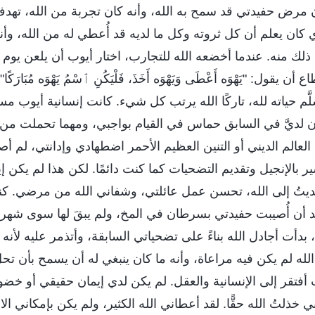
 مرض حفيدتي قد سمح به الله، وأنه كان تجربة من الله، تهدف
ان يعلم أن كل ثروته وكل ما لديه قد أُعطي له من الله، وأنه ك
ل ذلك منه. عندما أخضعه الله للتجارب، اختار أيوب أن يلعن يوم م
يقول: "يَهْوَه أَعْطَى وَيَهْوَه أَخَذَ، فَلْيَكُنِ ٱسْمُ يَهْوَه مُبَارَكًا"
َم حياته لله، تاركًا الله يرتب كل شيء. كانت إنسانية أيوب مس
ديَّ في السابق حماس في القيام بواجبي، ومهما تحملت من معا
 العالم الديني أو التنين العظيم الأحمر اضطهادي وإدانتي، لم أ
 بالإنجيل وتقديم التضحيات كما كنت دائمًا. لكن هذا لم يكن إيمان
ديتُ إلى الله، تحسن عمل عائلتي، وشفاني الله من مرضي. كنت
بعد أن أُصيبت حفيدتي بسرطان في المخ، ولم يبقَ لها سوى شهري
بدأت أجادل الله بناءً على تضحياتي السابقة، وأتذمر عليه لأنه 
لله لم يكن فيه مراعاة، وأنه ما كان ينبغي له أن يسمح بأن تح
فتقر إلى الإنسانية والعقل. لم يكن لدي إيمان حقيقي أو خضو
خذلتُ الله حقًّا. لقد أعطاني الله الكثير، ولم يكن بإمكاني ا