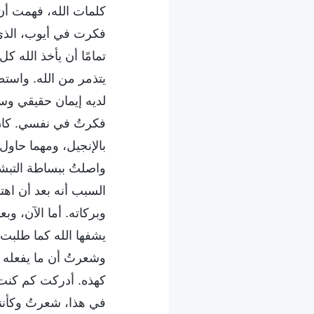
كلمات الله، فهمت أن
فكرت في أيوب، الذي ك
تمامًا أن يأخذ الله ك
يتذمر من الله. واستطاع أن 
لديه إيمان حقيقي وسلّ
فكرتُ في نفسي. كان ل
بالإنجيل، ومهما حاول
واصلتُ ببساطة التبشير
السبب أنه بعد أن اهت
وبركاته. أما الآن، و
يشفها الله كما طلبت، 
وشعرتُ أن ما يفعله ا
كهذه. أدركت كم كنت أ
في هذا، شعرتُ وكأنني 