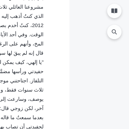
مشروعنا العائلي ثلاث
الذي كنتُ أذهب إليه ل
2012، كنتُ أخدم 
الوقت. وفي أحد الأيا
المخ، وأنهم على الرغ
قال إنه لم يبقَ لها
"يا إلهي، كيف يمكن 
حفيدتي ورأسها مضمَّد
التلفاز. اجتاحتني مو
ثلاث سنوات فقط، ومفع
يوصف، وسارعت إلى س
آخر، لكن زوجي قال: "
بعدما سمعتُ ما قاله
لحفيدتي أن تصاب بهذا