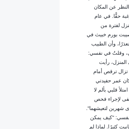
النظر عن المكان
بة حقًّا. في عام
منزل لفترة من
أصيبت بورم خبيث في
عذرًا، وأن الطبيب
ي، وقلتُ في نفسي:
 المنزل، رأيت
 تزال ترقص أمام
كان عمر حفيدتي
تلأ قلبي بألم لا
فى لإجراء فحص
وى شهرين لتعيشهما".
 نفسي: "كيف يمكن
ت كثيرًا. لماذا لم