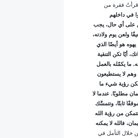
 قرأتُ فقرة من
ا في داخلهم
كن على أي حال، يجب
فًا ولعن يوم ولادته،
َ يهوه هو أيضًا الذي
 أيًا تكن التنقية
. ما يكمّله بالعمل
س، وهم لا يستطيعون
مكن رؤية شيء ما
مان مطلوبًا. عندما لا
ا ثابتًا، وتتمسَّك
تتمكن من رؤية الله
مان، فالله لا يمكنه
ن خلال التأمل في