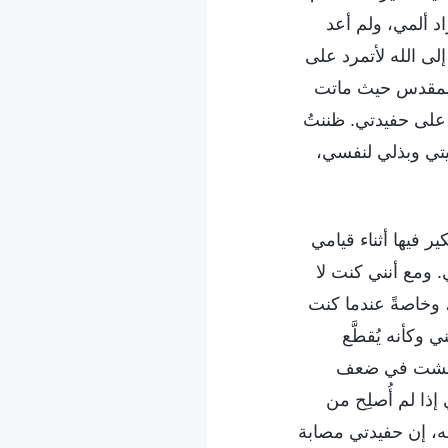
اد ألمي، ولم أعد
ى الله لأتمرد على
 المقدس حيث ماتت
 على حفيدتي. ظننتُ
حيتي وبذلي لنفسي،
 فيها أثناء قيامي
 ومع أنني كنت لا
 وخاصةً عندما كنت
وكأنه يُقطَّع
لك. عشت في ضعف
ذا لم أُصلِح من
له، إن حفيدتي مصابة