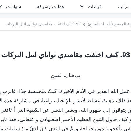
ترانيم
قراءات
عظات وشركة
شهادات
 المسيح (المجلد السابع)
93. كيف اختفت مقاصدي نواياي لنيل البركات
93. كيف اختفت مقاصدي نواياي لنيل البركات
يي شان، الصين
200، قبلتُ عمل الله القدير في الأيام الأخيرة. كنتُ متحمسة جدًا، فال
 بعد ذلك، ذهبتُ بنشاط لأبشر بالإنجيل، راغبةً في مشاركة هذه ال
 يتوقون إلى ظهور الله. وبغض النظر عن الكيفية التي أعاقني به
 كيف حاول التنين العظيم الأحمر اضطهادي واعتقالي، فقد ثاب
شُفي بأعجوبةٍ دون جراحة ورمٌ في الثدي كان لديَّ منذ سنوات