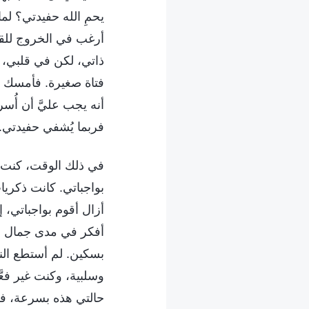
يحمِ الله حفيدتي؟ لما
أرغب في الخروج للقي
ذاتي، لكن في قلبي، 
فتاة صغيرة. فأمسك ال
أنه يجب عليَّ أن أُسر
فربما يُشفي حفيدتي. 
في ذلك الوقت، كنت ف
بواجباتي. كانت ذكريا
أزال أقوم بواجباتي، 
أفكر في مدى جمال حفي
بسكين. لم أستطع النو
وسلبية، وكنت غير فعّ
حالتي هذه بسرعة، فسأ