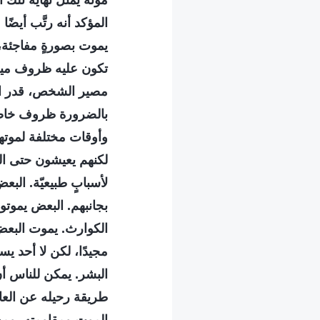
موته يُمثّل نهاية تل
المؤكد أنه رتَّب أيضً
يموت بصورةٍ مفاجئة، و
تكون عليه ظروف ميلا
مصير الشخص، قدر الشخ
بالضرورة ظروف خاصة
وأوقات مختلفة لموته
لكنهم يعيشون حتى ال
لأسبابٍ طبيعيّة. البع
بجانبهم. البعض يموت
الكوارث. يموت البعض في
مجيدًا، لكن لا أحد ي
البشر. يمكن للناس أن
طريقة رحيله عن العا