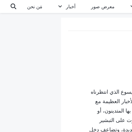
معرض صور
أخبار
مَن نحن
رب يسوع الذي انتظرناه
أخبار العظيمة مع
ا المتدينون، أو
رت على التبشير
 عديدة، وتضاعف دخل