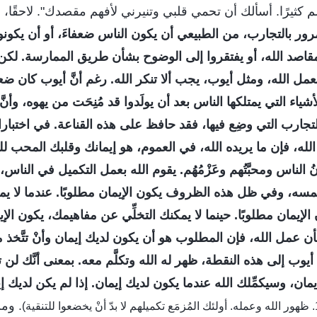
م كثيرًا. أسألك أن تحمي قلبي وتنيرني لأفهم مقصدك". لاحقًا،
رور بالتجارب، من الطبيعي أن يكون الناس ضعفاءَ، أو أن يكونو
 مقاصد الله، أو يفتقروا إلى الوضوح بشأن طريق الممارسة. ل
مل الله، ومثل أيوب، يجب ألا تنكر الله. رغم أنَّ أيوب كان ضعي
ل الأشياء التي يمتلكها الناس بعد أن يولَدوا قد مُنِحَت من يهوه، وأنّ
تجارب التي وضِع فيها، فقد حافظ على هذه القناعة. في اختباراتك،
الله، فإن ما يريده الله، في العموم، هو إيمانك وقلبك المحب لله
ُ الناس ومحبَّتُهم وعَزْمُهُم. يقوم الله بعمل التكميل في النا
 لمسه، وفي ظل هذه الظروف يكون الإيمان مطلوبًا. عندما لا ي
 الإيمان مطلوبًا. حينما لا يمكنك التخلِّي عن مفاهيمك، يكون الإي
مل الله، فإن المطلوب هو أن يكون لديك إيمان وأنْ تتَّخذ موقفً
وب إلى هذه النقطة، ظهر له الله وتكلَّم معه. بمعنى أنَّك لن 
إيمان، وسيكمِّلك الله عندما يكون لديك إيمان. إذا لم يكن لديك إي
. وم