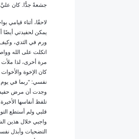
جشعةً جدًّا. كان عليّ
لاحقًا، أثناء قيامي ب
يمكن لحفيدتي أيضًا 
ورم في الثدي، وكيف ق
اتكلت على الله وواصل
مرة أخرى، لذا ملأت ج
كان الإخوة والأخوات 
نفسي: "ربما في يوم 
وجدت أن مرض حفيدتي
تلفظ أنفاسها الأخيرة.
قلبي ولم أستطع التوق
واجبي خلال هذين الشه
التضحيات وأبذل نفسي.