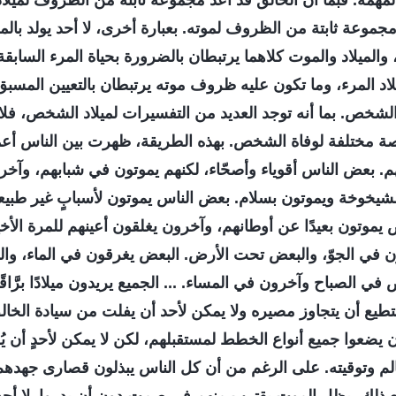
ك المهمة. فبما أن الخالق قد أعد مجموعة ثابتة من الظروف لم
ا مجموعة ثابتة من الظروف لموته. بعبارة أخرى، لا أحد يولد بالم
الميلاد والموت كلاهما يرتبطان بالضرورة بحياة المرء السابقة و
د المرء، وما تكون عليه ظروف موته يرتبطان بالتعيين المسبق 
ص. بما أنه توجد العديد من التفسيرات لميلاد الشخص، فلا بد
 مختلفة لوفاة الشخص. بهذه الطريقة، ظهرت بين الناس أعما
م. بعض الناس أقوياء وأصحّاء، لكنهم يموتون في شبابهم، وآ
شيخوخة ويموتون بسلام. بعض الناس يموتون لأسبابٍ غير طبيعي
ض يموتون بعيدًا عن أوطانهم، وآخرون يغلقون أعينهم للمرة الأخ
ون في الجوّ، والبعض تحت الأرض. البعض يغرقون في الماء، وا
 الصباح وآخرون في المساء. ... الجميع يريدون ميلادًا برَّاقًا، 
ستطيع أن يتجاوز مصيره ولا يمكن لأحد أن يفلت من سيادة الخال
 يضعوا جميع أنواع الخطط لمستقبلهم، لكن لا يمكن لأحدٍ أن ي
لم وتوقيته. على الرغم من أن كل الناس يبذلون قصارى جهده