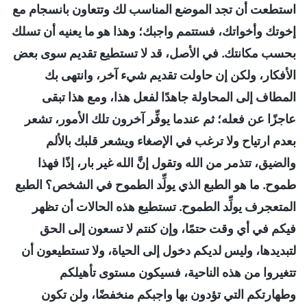
استطعت أن تجد الموضع المناسب لك وتتعاون بانسجام مع
إخوتك وأخواتك، فستتمم واجبك؛ وهذا هو ما يعنيه أن تسلك
بحسب مكانتك. في الأصل، قد لا تستطيع تقديم سوى بعض
الأفكار، ولكن إن حاولت تقديم شيء آخر، وانتهى بك
المطاف إلى المحاولة جاهدًا لفعل هذا، ومع هذا تبقى
عاجزًا عن فعله؛ ثم عندما يوفِّر آخرون تلك الأمور، تشعر
بعدم ارتياح ولا ترغب في الإصغاء ويشعر قلبك بالألم
والضيق، تتذمر من الله وتقول إنَّ الله غير بار، إذًا فهذا
طموح. ما هو الطبع الذي يولِّد الطموح في الشخص؟ الطبع
المتعجرف يولِّد الطموح. تستطيع هذه الحالات أن تظهر
فيكم في أي وقت حتمًا، وإن كنتم لا تسعون إلى الحق
لتبديدها، وليس لديكم دخول إلى الحياة، ولا تستطيعون أن
تتغيروا من هذه الناحية، فسيكون مستوى تأهيلكم
وطهارتكم التي تؤدون بها واجبكم منخفضًا، ولن تكون