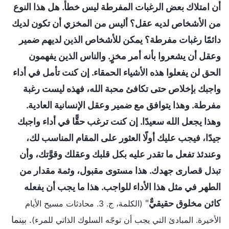
أن امتلاك بعض الرغبات المفرطة ليس خطأً. هل هذا النوع
من الأشخاص لديه عقل؟ أليس من المخزي أن تكون لديك
دائمًا رغبات مفرطة؟ يمكن للأشخاص الذين لديهم ضمير
وعقل أن يشعروا بأنه أمر مخزٍ. والناس الذين يفهمون
الحق لن يفعلوا هذه الأشياء الحمقاء. إن كنت تأمل في أداء
واجبك بإخلاص حتى تكافئ محبة الله، فهذه ليست رغبة
مفرطة. وهذا يتوافق مع ضمير وعقل الإنسانية العادية.
وهذا يجعل الله سعيدًا. إن كنت ترغب حقًّا في أداء واجبك
جيدًا، فيجب عليك أولًا العثور على المقام المناسب لك،
وعندئذ تفعل ما تقدر عليه بكل قلبك وعقلك وقوَّتك، وأن
تبذل قصارى جهدك. هذا مستوى مقبول، وثمة مقدار من
الطهر في مثل هذا الأداء للواجب. هذا ما يجب أن يفعله
كائن مخلوق حقيقيٌّ
"
(الكلمة، ج. 3. محادثات مسيح الأيام
. بينما
الأخيرة. المبادئ التي يجب أن توجّه السلوك الذاتي للمرء)