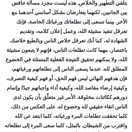
بتلقي التطهير والخلاص. هذه ليست مجرد مسألة تناقض
بين الجانبين، لكنهما يتعارضان بشكل أساسي أحدهما مع
الآخر. بينما تسعى إلى تطلعاتك ورغباتك الخاصة، فإنك
تعرقل تنفيذ مشيئة الله، وعمل إعلان كلامه، وتقديم
الشهادة له، كما أنك تعرقل خلاص الناس وبالطبع خلاصك.
باختصار، مهما كانت تطلعات الناس، فإنهم لا يتبعون مشيئة
الله، ولا يمكنهم تحقيق النتيجة الفعلية المتمثلة في الخضوع
المطلق لله. عندما يسعى الناس إلى تطلعاتهم ورغباتهم،
فإن هدفهم النهائي ليس فهم الحق، أو فهم كيفية التصرف،
وكيفية إرضاء مقاصد الله، وكيفية أداء واجباتهم جيدًا وإتمام
دورهم ككائنات مخلوقة. الأمر غير متعلّق بأن يكون لدى
الناس اتقاء حقيقي لله وخضوع له. على العكس من ذلك،
كلما تحققت تطلعات المرء ورغباته، كلما ابتعد عن الله
واقترب من الشيطان. بالمثل، كلما سعى المرء إلى تطلعاته