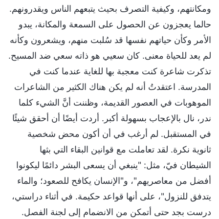
ومكانتهم، وكيفية التصرف بحيث يتبعهم الناس ويقدرونهم.
حالما يعجزون عن الحصول على السمعة والمكانة، يبدو
الأمر وكأن حياتهم نفسها قد سُلبت منهم، ويشعرون وكأنه
لم يعد للحياة معنى. كان سعيي هو ذاته سعي ضد المسيح.
تذكرت شاعرة كنت معجبة بها للغاية عندما كنت في
المدرسة. اعتقدتُ أنه لم يكن هناك الكثير من الشاعرات
الموهوبات في العصور القديمة، وظننت أنَّ الشيء كلما
ندر، نال بالإعجاب بسهولة أكبر. أردت أيضًا أن أحقق شيئًا
في المستقبل. لم أرغب في أن أكون محض شخصية
ثانوية نكرة. لقد تعاملت مع قوانين البقاء التي بثها
الشيطان فيّ، مثل: "ينبغي أن يسعى البشر دائمًا ليكونوا
أفضل من معاصريهم"، و"الإنسان يكافح للصعود؛ والماء
يتدفق للنزول"، على أنها قواعد حكيمة. في أثناء دراستي،
درست بجد حتى أتمكن من الانضمام إلى لجنة الفصل.