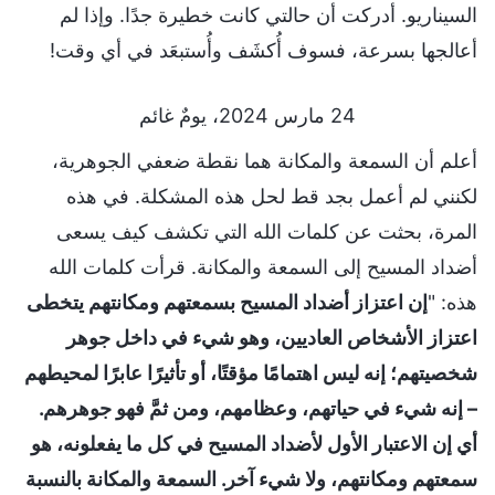
السيناريو. أدركت أن حالتي كانت خطيرة جدًا. وإذا لم
أعالجها بسرعة، فسوف أُكشَف وأُستبعَد في أي وقت!
24 مارس 2024، يومٌ غائم
أعلم أن السمعة والمكانة هما نقطة ضعفي الجوهرية،
لكنني لم أعمل بجد قط لحل هذه المشكلة. في هذه
المرة، بحثت عن كلمات الله التي تكشف كيف يسعى
أضداد المسيح إلى السمعة والمكانة. قرأت كلمات الله
هذه: "
إن اعتزاز أضداد المسيح بسمعتهم ومكانتهم يتخطى
اعتزاز الأشخاص العاديين، وهو شيء في داخل جوهر
شخصيتهم؛ إنه ليس اهتمامًا مؤقتًا، أو تأثيرًا عابرًا لمحيطهم
– إنه شيء في حياتهم، وعظامهم، ومن ثمَّ فهو جوهرهم.
أي إن الاعتبار الأول لأضداد المسيح في كل ما يفعلونه، هو
سمعتهم ومكانتهم، ولا شيء آخر. السمعة والمكانة بالنسبة