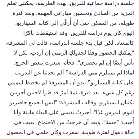
جلسة دراسة جماعية للفريق. بهذه الطريقة، يمكنني تعلم
المزيد من المبادئ وتحسين مهاراتي المهنية. وبعد فترة
طويلة، من الممكن حتى أن أُرقَّى إلى كتابة السيناريو.
اليوم كان يوم دراسة للفريق. وقد استيقظت باكرًا
كالمعتاد، لكن قبل بدء جلسة الدراسة، قالت لي المشرفة:
"يمكنكِ الحضور وفقًا لجدولكِ الزمني إن أردتِ، لكن لا
بأس أيضًا إن لم تحضري". فجأة، شعرت ببعض الحرج.
لماذا لم تستلزم مني الدراسة؟ ألم تحدثنا عن التدريب
على كتابة السيناريو؟ يبدو أن المشرفة لم تخطط لتنميتي
رغم كل شيء. بعد فترة، ثمة أمرٌ قد طرأ لأختين أخريين
تكتبان السيناريو. وقالت المشرفة: "ليس الجميع حاضرين
اليوم. لندرس غدًا". أجبرتُ نفسي على البقاء هادئة وأنا
أُجيب: "حسنًا". وبعد أن خرجتُ من الاجتماع، بقيت في
حالة ذهول لفترة طويلة. شعرت وكأن حلمي في الحصول