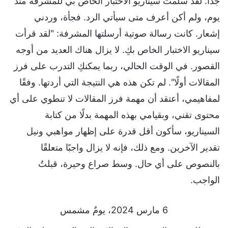
جدًا. لقد سلمتُ سيناريو الاختبار الخاص بي للمشرفة منذ
يوم، ولم أكن أعرف متى سيأتي الرد. فجأة، وردني
إشعار. كانت رسالة صوتية أرسلتها المشرفة: "لقد قرأت
سيناريو الاختبار الخاص بكِ. لا يزال هناك العديد من أوجه
القصور. في الوقت الحالي، ربما يمكنكِ التدرب على فرز
المقالات أولًا". لم تكن هذه هي النتيجة التي أردتها. وفقًا
لمفاهيمي، أعتقد أن مهمة فرز المقالات لا تنطوي على أي
محتوى تقني، وبقيامي بهذه المهمة بدلًا من كتابة
السيناريو، سأكون أقل قدرة على إظهار مواهبي ونيل
تقدير الآخرين. ومع ذلك، فإنه لا يزال واجبًا متعلقًا
بالنصوص على أي حال. وسط صراع وحيرة، قبلتُ
الواجب.
6 مارس 2024، يومٌ مشمس