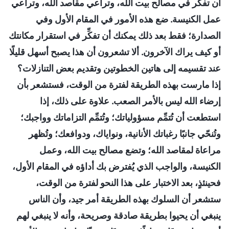
أن تفكِّر في مصالح بيت الله، وتراعي مقاصد الله، وتراعي
عمل الكنيسة. ضع هذه الأمور في المقام الأول وفي
الصدارة؛ فقط بعد ذلك يمكنك أن تفكِّر في استقرار مكانتك
أو كيف يراك الآخرون. ألا تشعرون أن هذا يصبح أسهل قليلًا
عند تقسيمه إلى هاتين الخطوتين وتقديم بعض التنازلات؟
إذا مارست بهذه الطريقة لفترة من الوقت، فستشعر بأن
إرضاء الله ليس بالأمر الصعب. علاوة على ذلك، إذا
استطعت أن تُتمِّم مسؤولياتك؛ وتُتمِّم التزاماتك وواجبك؛
وتُنحّي جانبًا رغباتك الأنانية، ونواياك، ودوافعك؛ وتُظهر
مراعاة لمقاصد الله؛ وتضع مصالح بيت الله، وعمل
الكنيسة، والواجب الذي يُفترض بك أداؤه في المقام الأول،
فحينئذٍ، بعد الاختبار على هذا النحو لفترة من الوقت،
ستشعر أن السلوك بهذه الطريقة أمر جيد، وأن الناس
ينبغي أن يحيوا بطريقة صادقة وصريحة، وأنه لا ينبغي لهم