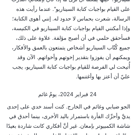
على القيام بواجبات كتابة السيناريو". عندما رأيت هذه
الرسالة، شعرت بحماس لا حدود له. إنني أهوى الكتابة؛
وإذا أمكنني القيام بواجبات كتابة السيناريو في الكنيسة،
فسأحقق حلمي في أن أصبح مؤلفة. علاوة على ذلك،
جميع كُتّاب السيناريو أشخاص يتمتعون بالعمق والأفكار،
ويمكنهم أن يفوزوا بتقدير إخوتهم وأخواتهم. الآن وقد
أُتيحت لي الفرصة للقيام بواجبات كتابة السيناريو، يجب
عليّ أن أعتز بها وأغتنمها.
24 فبراير 2024، يومٌ غائم
الجو ضبابي وغائم في الخارج. كنت أسند خدي على إحدى
يديَّ وأحرِّك الفأرة باستمرار باليد الأخرى، بينما أحدق في
شاشة الكمبيوتر بإمعان. غير أنَّ أفكاري كانت شاردة بعيدًا