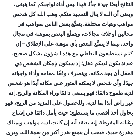
النتائج أيضًا جيدة جدًّا. فهذا ليس أداء لواجبكم كما ينبغي،
ويعني أن الله لا ينال التمجيد منكم. وهب الله كل شخص
مواهب وهبات مختلفة. يتمتَّع بعض الناس بمواهب في
مجالين أو ثلاثة مجالات، ويتمتَّع البعض بموهبة في مجال
واحد، بينما لا يتمتَّع البعض بأي موهبة على الإطلاق – إن
كنتم تستطيعون التعاطي مع هذه الشؤون بشكل صحيح،
عندئذ يكون لديكم عقل؛ إذ سيكون بإمكان الشخص ذي
العقل أن يجد مكانه، ويتصرف وفقًا لمقامه وأداء واجباته
جيدًا. وأي شخص لا يمكنه العثور على مكانه أبدًا هو شخص
لديه طموح دائمًا؛ فهو يسعى دائمًا وراء المكانة والربح. إنه
غير راض أبدًا بما لديه. وللحصول على المزيد من الربح، فهو
يحاول أخذ أقصى ما يستطيع؛ حيث يأمل دائمًا في إشباع
رغباته المفرطة. إنه يعتقد أنه إن كانت لديه مواهب ويمتلك
مقدرة جيدة، فيجب أن يتمتع بقدر أكبر من نعمة الله، ويرى