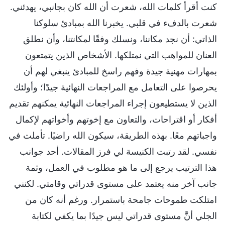
كنت أقرأ كلمات الله، شعرت أن الله كان بجانبي، يهدئني.
شعرت بالدفء في قلبي. يخبرنا الله بمبادئ سلوكنا
الذاتي: أن نجد مكاننا، ونسلك وفقًا لمكانتنا، وأن نطلق
العنان للمواهب التي نمتلكها. الأشخاص الذين يتمتعون
بمهارات مهنية جيدة وفهم راسخ للمبادئ ينبغي لهم أن
يحرصوا على التعامل مع المراجعات النهائية جيدًا؛ وأولئك
الذين لا يستطيعون إجراء المراجعات النهائية يمكنهم تقديم
أفكار أو اقتراحات، والتعاون مع إخوتهم وأخواتهم لإكمال
واجباتهم معًا. بهذه الطريقة، سيكون الله راضيًا. تأملت في
نفسي. لقد رتبت الكنيسة لي فرز المقالات. أحد جوانب
هذا الترتيب يرجع إلى ما هو مطلوب في العمل، وثمة
جانب آخر منه يعتمد على مستوى قدراتي وقامتي. لكنني
امتلكت طموحات جامحة باستمرار. ورغم أنه كان من
الجلي أنَّ مستوى قدراتي ليس جيدًا بما يكفي لكتابة