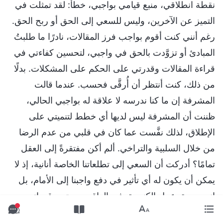
نقطة انطلاقي، منبع قيامي بواجبي، خطأ: لقد تمثلت في
التميز عن الآخرين، وليس للسعي إلى الحق أو ربح الحق.
رغم أنني كنت أقوم بواجب فرز المقالات، نادرًا ما طلبتُ
المبادئ أو تزوَّدت بالحق في واجبي، لتحسين كفاءتي في
قراءة المقالات وقدرتي على الحكم على المشكلات. بدلًا
من ذلك، كنت أنتظر أن أُرقَّى فحسب. عندما قالت
المشرفة إن ما كنا ندرسه لا علاقة له بواجبي الحالي،
ظننت أن المشرفة ليس لديها أي خطط لتنميتي على
الإطلاق، لذلك نفَّست عما كان في قلبي من عدم الرضا
من خلال السلبية والتراخي. ألم أكن مفتقرةً إلى العقل
تمامًا؟ أدركت أن السعي إلى تطلعاتنا الخاصة أنانية، إذ لا
يمكن أن يكون له أي تأثير في دفع واجبنا إلى الأمام، بل
إنه سيعيق عمل الكنيسة. في الواقع، مستوى قدراتي
متوسط، ومهاراتي اللغوية ضعيفة إلى حد ما. والأهم من