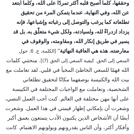
وحققها، كلما أصبح قلبه أكثر تمردًا على الله، وكلما ابتعد
عن الله، وفي النهاية، عندما يتمكن المرء من تحقيق
تطلعاته كما يرغب والتوصل إلى رغباته وإشباعها، فإنه
يزداد ازدراءً لله، ولسيادته، ولكل شيء متعلّق به. بل قد
يسير في طريق إنكار الله، ومقاومته، والوقوف في
معارضته. هذه هي العاقبة النهائية
"
[الكلمة، ج. 6. حول
. منحتني كلمات
السعي إلى الحق. كيفية السعي إلى الحق (7)]
الله فهمًا للسعي الخاطئ المخبأ في قلبي. لقد تعاملت مع
بيت الله والكنيسة بوصفهما مكانًا لتحقيق تطلعاتي
الشخصية، وتعاملت مع الواجبات المختلفة في الكنيسة
على أنها مهن مختلفة في العالم. كنت أحب العمل النصي،
وشعرت أن بإمكاني إظهار قيمتي في هذا العمل. وشعرت
أيضًا أن الأشخاص الذين يكتبون الأدب يتمتعون بعمق أكبر
وأفكار أكثر، وأن الناس يقدرونهم ويولونهم الاهتمام. كانت