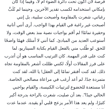
فرصة لأن أكون تحت دائرة الضوء أم لا، وفيما إذا كان
بإمكاني استخدامه لكسب تقدير الآخرين. وحينما لم تُلَبَّ
رغباتي، شعرت بالمقاومة وأصبحت سلبية، بل إنني
أصبحت غير راغبة في القيام بهذا الواجب. أرى أنني أنانية
وحقيرة تمامًا! لم أقم بواجبات نصية منذ بعض الوقت، ولا
أستوعب العديد من المبادئ. كما أنني لا أمتلك فهمًا واضحًا
للحق. لو طُلب مني بالفعل القيام بكتابة السيناريو، لما
كنت على قدر المهمة. كان الترتيب المناسب هو أن أتدرب
على فرز المقالات أولًا، لكنني ظللت أشعر بالمقاومة تجاه
ذلك. لقد كنت أفتقر تمامًا إلى العقل! يا الله، لقد كنت
متمردة جدًا. لم أعد أرغب في مراعاة مصالحي الخاصة.
أنا مستعدة للخضوع لترتيبات الكنيسة، والقيام بواجبي
الحالي جيدًا". بعد أن صليت، شعرت بالراحة بدرجة أكبر
كثيرًا، ولم يعد هذا الأمر يزعج قلبي أو يقيده. عندما عدت