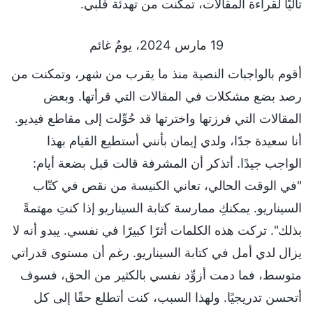
تاليًا لقراءة المقالات، تمكنت من تهدئة قلبي.
19 مارس 2024، يومٌ غائم
أقوم بالواجبات النصية منذ ما يقرب من شهر، وتمكنت من
رصد بضع مشكلات في المقالات التي قرأتها. وبعض
المقالات التي فرزتها واخترتها قد حُوِّلت إلى مقاطع فيديو.
أنا سعيدة جدًا، ولدي إيمان بأنني أستطيع القيام بهذا
الواجب جيدًا. أتذكر أن المشرفة قالت قبل بضعة أيام:
"في الوقت الحالي، تعاني الكنيسة من نقص في كتّاب
السيناريو. يمكنكِ ممارسة كتابة السيناريو إذا كنتِ مهتمةً
بذلك". تركت هذه الكلمات أثرًا كبيرًا في نفسي. يبدو أنه لا
يزال لدي أمل في كتابة السيناريو. رغم أن مستوى قدراتي
متوسط، فما دمت أزوِّد نفسي بالكثير من الحق، فسوف
أتحسن تدريجيًا. ولهذا السبب، كنت أتطلع حقًا إلى كل