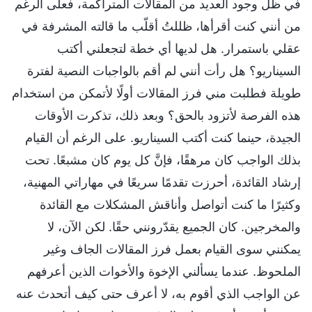
في ظل وجود العديد من المقالات المتراكمة، فعلى الرغم
من أنني كنت أقرأها، ظللتُ أقلّب ما قالته المشرفة في
عقلي باستمرار. هل لديها أي خطة لتجعلني أكتب
السيناريو؟ هل رأت أنني لم أقم بالواجبات النصية لفترة
طويلة فطلبت مني فرز المقالات أولًا لأتمكن من استخدام
هذه الفرصة لأتزود بالحق؟ وبعد ذلك، تذكرت الأوقات
الجيدة، حينما كنت أكتب السيناريو. على الرغم أن القيام
بذلك الواجب كان مرهقًا، فإنَّ كل يوم كان مشبعًا. تحت
إرشاد القائدة، أحرزت تقدمًا سريعًا في مهاراتي المهنية،
وكثيرًا ما كنت أتواصل وأناقش المشكلات مع القائدة
والمخرجين. كان الجميع يقدّرونني حقًا. لكن الآن، لا
يمكنني سوى القيام بعمل فرز المقالات الجاف وغير
الملحوظ. عندما يسألني الإخوة والأخوات الذين أعرفهم
عن الواجب الذي أقوم به، لا أعرف حتى كيف أتحدث عنه