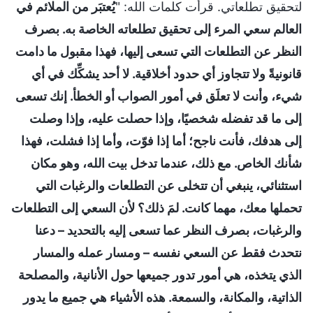
لتحقيق تطلعاتي. قرأت كلمات الله: "
يُعتبَر من الملائم في
العالم سعي المرء إلى تحقيق تطلعاته الخاصة به. بصرف
النظر عن التطلعات التي تسعى إليها، فهذا مقبول ما دامت
قانونيةً ولا تتجاوز أي حدود أخلاقية. لا أحد يشكِّك في أي
شيء، وأنت لا تعلَق في أمور الصواب أو الخطأ. إنك تسعى
إلى ما قد تفضله شخصيًا، وإذا حصلت عليه، وإذا وصلت
إلى هدفك، فأنت ناجح؛ أما إذا فوّت، وأما إذا فشلت، فهذا
شأنك الخاص. مع ذلك، عندما تدخل بيت الله، وهو مكان
استثنائي، ينبغي أن تتخلى عن التطلعات والرغبات التي
تحملها معك، مهما كانت. لمَ ذلك؟ لأن السعي إلى التطلعات
والرغبات، بصرف النظر عما تسعى إليه بالتحديد – دعنا
نتحدث فقط عن السعي نفسه – ومسار عمله والمسار
الذي يتخذه، هي أمور تدور جميعها حول الأنانية، والمصلحة
الذاتية، والمكانة، والسمعة. هذه الأشياء هي جميع ما يدور