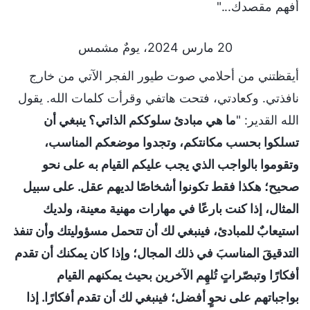
أفهم مقصدك..."
20 مارس 2024، يومٌ مشمس
أيقظتني من أحلامي صوت طيور الفجر الآتي من خارج
نافذتي. وكعادتي، فتحت هاتفي وقرأت كلمات الله. يقول
الله القدير: "
ما هي مبادئ سلوككم الذاتي؟ ينبغي أن
تسلكوا بحسب مكانتكم، وتجدوا موضعكم المناسب،
وتقوموا بالواجب الذي يجب عليكم القيام به على نحو
صحيح؛ هكذا فقط تكونوا أشخاصًا لديهم عقل. على سبيل
المثال، إذا كنت بارعًا في مهارات مهنية معينة، ولديك
استيعابٌ للمبادئ، فينبغي لك أن تتحمل مسؤوليتك وأن تنفذ
التدقيقَ المناسبَ في ذلك المجال؛ وإذا كان يمكنك أن تقدم
أفكارًا وتبصّراتٍ تُلهِم الآخرين بحيث يمكنهم القيام
بواجباتهم على نحوٍ أفضل؛ فينبغي لك أن تقدم أفكارًا. إذا