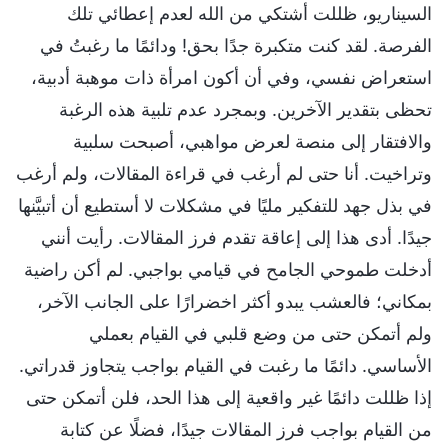
السيناريو، ظللت أشتكي من الله لعدم إعطائي تلك
الفرصة. لقد كنت متكبرة جدًا بحق! ودائمًا ما رغبتُ في
استعراض نفسي، وفي أن أكون امرأة ذات موهبة أدبية،
تحظى بتقدير الآخرين. وبمجرد عدم تلبية هذه الرغبة
والافتقار إلى منصة لعرض مواهبي، أصبحت سلبية
وتراخيت. أنا حتى لم أرغب في قراءة المقالات، ولم أرغب
في بذل جهد للتفكير مليًا في مشكلات لا أستطيع أن أتبيَّنها
جيدًا. أدى هذا إلى إعاقة تقدم فرز المقالات. رأيت أنني
أدخلت طموحي الجامح في قيامي بواجبي. لم أكن راضية
بمكاني؛ فالعشب يبدو أكثر اخضرارًا على الجانب الآخر،
ولم أتمكن حتى من وضع قلبي في القيام بعملي
الأساسي. دائمًا ما رغبت في القيام بواجب يتجاوز قدراتي.
إذا ظللت دائمًا غير واقعية إلى هذا الحد، فلن أتمكن حتى
من القيام بواجب فرز المقالات جيدًا، فضلًا عن كتابة