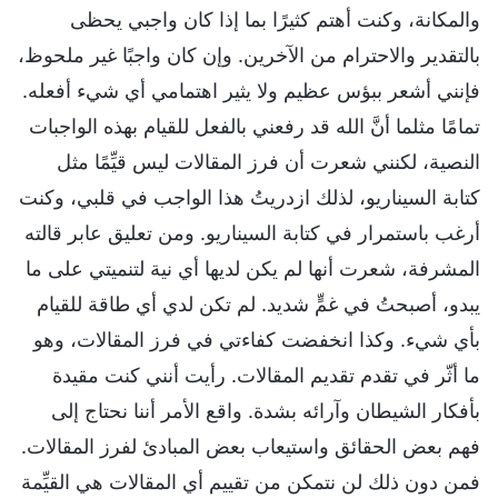
والمكانة، وكنت أهتم كثيرًا بما إذا كان واجبي يحظى
بالتقدير والاحترام من الآخرين. وإن كان واجبًا غير ملحوظ،
فإنني أشعر ببؤس عظيم ولا يثير اهتمامي أي شيء أفعله.
تمامًا مثلما أنَّ الله قد رفعني بالفعل للقيام بهذه الواجبات
النصية، لكنني شعرت أن فرز المقالات ليس قيِّمًا مثل
كتابة السيناريو، لذلك ازدريتُ هذا الواجب في قلبي، وكنت
أرغب باستمرار في كتابة السيناريو. ومن تعليق عابر قالته
المشرفة، شعرت أنها لم يكن لديها أي نية لتنميتي على ما
يبدو، أصبحتُ في غمٍّ شديد. لم تكن لدي أي طاقة للقيام
بأي شيء. وكذا انخفضت كفاءتي في فرز المقالات، وهو
ما أثّر في تقدم تقديم المقالات. رأيت أنني كنت مقيدة
بأفكار الشيطان وآرائه بشدة. واقع الأمر أننا نحتاج إلى
فهم بعض الحقائق واستيعاب بعض المبادئ لفرز المقالات.
فمن دون ذلك لن نتمكن من تقييم أي المقالات هي القيِّمة