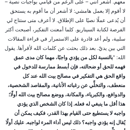
معهم. أشعر أنني – على الرغم من قيامي بواجبات نصية –
لا أقوم إلا بعمل هامشي: لا أشعر أن ما أقوم به يستحق
أن يُدعى عملًا نصيًا على الإطلاق. لا أعرف متى ستتاح لي
الفرصة لكتابة السيناريو. كلما أمعنت التفكير، أصبحت أكثر
سلبية، ولم أعد قادرة على الاستمرار في قراءة المقالات
التي بين يديّ. بعد ذلك بحثت عن كلمات الله لأقرأها. يقول
الله: "
بالنسبة لكل من يؤدي واجبًا، مهما كان مدى عمق
فهمه للحق أو ضحالته، فإن أبسط ممارسة للدخول في
واقع الحق هي التفكير في مصالح بيت الله عند كل
منعطف، والتخلِّي عن رغباته الأنانية، والمقاصد الشخصية،
والدوافع، والكبرياء، والمكانة، ووضع مصالح بيت الله أولًا؛
هذا أقل ما ينبغي له فعله. إذا كان الشخص الذي يؤدي
واجبه لا يستطيع حتى القيام بهذا القدر، فكيف يمكن أن
يُقال إنه يؤدي واجبه؟ ذلك ليس أداء المرء لواجبه. عليك أولًا