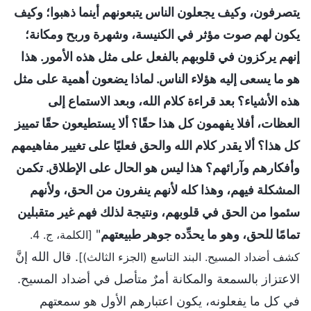
يتصرفون، وكيف يجعلون الناس يتبعونهم أينما ذهبوا؛ وكيف
يكون لهم صوت مؤثر في الكنيسة، وشهرة وربح ومكانة؛
إنهم يركزون في قلوبهم بالفعل على مثل هذه الأمور. هذا
هو ما يسعى إليه هؤلاء الناس. لماذا يضعون أهمية على مثل
هذه الأشياء؟ بعد قراءة كلام الله، وبعد الاستماع إلى
العظات، أفلا يفهمون كل هذا حقًا؟ ألا يستطيعون حقًا تمييز
كل هذا؟ ألا يقدر كلام الله والحق فعليًا على تغيير مفاهيمهم
وأفكارهم وآرائهم؟ هذا ليس هو الحال على الإطلاق. تكمن
المشكلة فيهم، وهذا كله لأنهم ينفرون من الحق، ولأنهم
سئموا من الحق في قلوبهم، ونتيجة لذلك فهم غير متقبلين
تمامًا للحق، وهو ما يحدِّده جوهر طبيعتهم
"
[الكلمة، ج. 4.
. قال الله إنَّ
كشف أضداد المسيح. البند التاسع (الجزء الثالث)]
الاعتزاز بالسمعة والمكانة أمرٌ متأصل في أضداد المسيح.
في كل ما يفعلونه، يكون اعتبارهم الأول هو سمعتهم