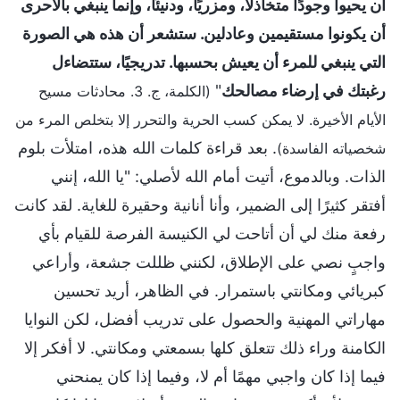
أن يحيوا وجودًا متخاذلًا، ومزريًا، ودنيئًا، وإنما ينبغي بالأحرى
أن يكونوا مستقيمين وعادلين. ستشعر أن هذه هي الصورة
التي ينبغي للمرء أن يعيش بحسبها. تدريجيًا، ستتضاءل
رغبتك في إرضاء مصالحك
"
(الكلمة، ج. 3. محادثات مسيح
الأيام الأخيرة. لا يمكن كسب الحرية والتحرر إلا بتخلص المرء من
. بعد قراءة كلمات الله هذه، امتلأت بلوم
شخصياته الفاسدة)
الذات. وبالدموع، أتيت أمام الله لأصلي: "يا الله، إنني
أفتقر كثيرًا إلى الضمير، وأنا أنانية وحقيرة للغاية. لقد كانت
رفعة منك لي أن أتاحت لي الكنيسة الفرصة للقيام بأي
واجبٍ نصي على الإطلاق، لكنني ظللت جشعة، وأراعي
كبريائي ومكانتي باستمرار. في الظاهر، أريد تحسين
مهاراتي المهنية والحصول على تدريب أفضل، لكن النوايا
الكامنة وراء ذلك تتعلق كلها بسمعتي ومكانتي. لا أفكر إلا
فيما إذا كان واجبي مهمًا أم لا، وفيما إذا كان يمنحني