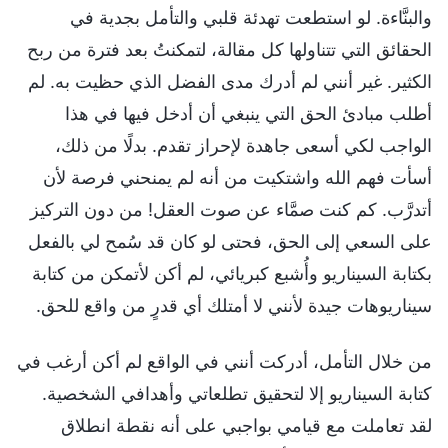
والبنَّاءة. لو استطعت تهدئة قلبي والتأمل بجدية في
الحقائق التي تتناولها كل مقالة، لتمكنتُ بعد فترة من ربح
الكثير. غير أنني لم أدرك مدى الفضل الذي حظيت به. لم
أطلب مبادئ الحق التي ينبغي أن أدخل فيها في هذا
الواجب لكي أسعى جاهدة لإحراز تقدم. بدلًا من ذلك،
أسأت فهم الله واشتكيت من أنه لم يمنحني فرصة لأن
أتدرَّب. كم كنت صمَّاء عن صوت العقل! من دون التركيز
على السعي إلى الحق، فحتى لو كان قد سُمح لي بالفعل
بكتابة السيناريو وأُشبع كبريائي، لم أكن لأتمكن من كتابة
سيناريوهات جيدة لأنني لا أمتلك أي قدرٍ من واقع للحق.
من خلال التأمل، أدركت أنني في الواقع لم أكن أرغب في
كتابة السيناريو إلا لتحقيق تطلعاتي وأهدافي الشخصية.
لقد تعاملت مع قيامي بواجبي على أنه نقطة انطلاق