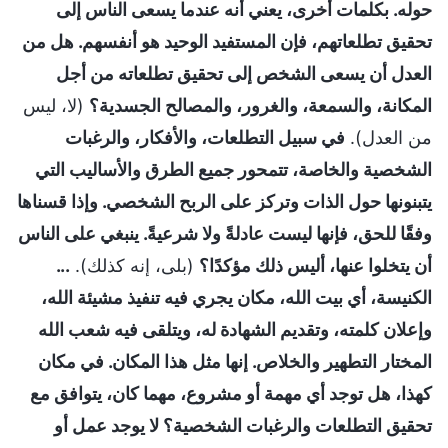
حوله. بكلمات أخرى، يعني أنه عندما يسعى الناس إلى
تحقيق تطلعاتهم، فإن المستفيد الوحيد هو أنفسهم. هل من
العدل أن يسعى الشخص إلى تحقيق تطلعاته من أجل
المكانة، والسمعة، والغرور، والمصالح الجسدية؟
(لا، ليس
من العدل).
في سبيل التطلعات، والأفكار، والرغبات
الشخصية والخاصة، تتمحور جميع الطرق والأساليب التي
يتبنونها حول الذات وتركز على الربح الشخصي. وإذا قسناها
وفقًا للحق، فإنها ليست عادلةً ولا شرعيةً. ينبغي على الناس
أن يتخلوا عنها، أليس ذلك مؤكدًا؟
(بلى، إنه كذلك).
...
الكنيسة، أي بيت الله، مكان يجري فيه تنفيذ مشيئة الله،
وإعلان كلمته، وتقديم الشهادة له، ويتلقى فيه شعب الله
المختار التطهير والخلاص. إنها مثل هذا المكان. في مكان
كهذا، هل توجد أي مهمة أو مشروع، مهما كان، يتوافق مع
تحقيق التطلعات والرغبات الشخصية؟ لا يوجد عمل أو