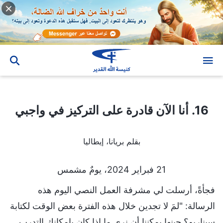
16. أنا الآن قادرة على التركيز في واجبي
16. أنا الآن قادرة على التركيز في واجبي
بقلم بريانا، إيطاليا
21 فبراير 2024، يومٌ مشمس
فجأةً، أرسلت لي مشرفة العمل النصي اليوم هذه
الرسالة: "لمَ لا تجدين خلال هذه الفترة بعض الوقت لكتابة
سيناريو؟ حينها يمكننا أن نرى ما إذا كان بإمكانكِ التدرب