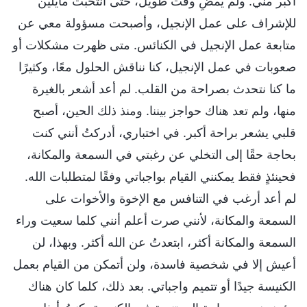
أكبر مني. ولم يمضِ وقت طويل، حتى انتُخبت مايلين
للإشراف على عمل الإنجيل، وأصبحت مسؤولة معي عن
متابعة عمل الإنجيل في الكنائس. متى ظهرت مشكلات أو
صعوبات في عمل الإنجيل، كنا نناقش الحلول معًا، وكثيرًا
ما كنا نتحدث بصراحة من القلب. لم أعد أشعر بالغيرة
منها، ولم تعد هناك حواجز بيننا. ومنذ ذلك الحين، أصبح
قلبي يشعر براحة أكبر. في اختباري، أدركتُ أنني كنت
بحاجة حقًا إلى التخلي عن رغبتي في السمعة والمكانة،
فحينئذٍ فقط يمكنني القيام بواجباتي وفقًا لمتطلبات الله.
لم أعد أرغب في التنافس مع الإخوة والأخوات على
السمعة والمكانة، لأنني صرت أعلم أنني كلما سعيت وراء
السمعة والمكانة أكثر، ابتعدتُ عن الله أكثر. وبهذا، لن
أعيش إلا في شخصية فاسدة، ولن أتمكن من القيام بعمل
الكنيسة جيدًا أو تتميم واجباتي. بعد ذلك، كلما كان هناك