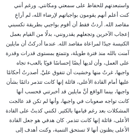
واستبعدتهم للحفاظ على سمعتي ومكانتي. ورغم أنني
كنت أعلم أنهم يقومون بواجباتهم لإرضاء الله، لم أراعِ
مقاصد الله. أردتُ فقط أن أقوم بواجبي بطريقة تكسبني
إعجاب الآخرين وتجعلهم يقدرونني، بدلًا من القيام بعمل
الكنيسة جيدًا لمراعاة مقاصد الله. عندما أدركتُ أن مايلين
آمنت بالله منذ فترة طويلة، وتتمتع بمستوى قدرات وقدرة
على العمل، وأن لديها أيضًا إحساسًا قويًا بالعبء تجاه
واجبها، غرتُ منها وخشيت أن تتفوق عليَّ. أصدرتُ أحكامًا
عليها أمام القادة الأعلى، قائلة إنها كانت تتذمر دائمًا بشأن
واجبها، بينما الواقع أنَّ مايلين قد أخبرتني فحسب أنها
كانت تواجه صعوبات في واجبها، وأنها لم تكن قد عالجت
المشكلات بعد رغم قيامها بالكثير. لكنني كذبتُ على القادة
الأعلى، قائلة إنها كانت تتذمر. كان هدفي هو جعل القادة
الأعلى يظنون أنها لا تستحق التنمية، وكنت أهدف إلى