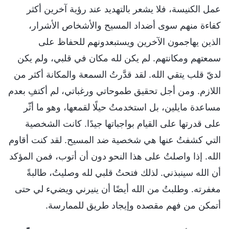
عمل الكنيسة، فلا يشعر بالتهديد عند رؤية آخرين أكثر
كفاءة منهم سوى أضداد المسيح والأشخاص الأشرار،
الذين يهاجمون الآخرين ويستبعدونهم للحفاظ على
سمعتهم ومكانتهم. لم يكن لله مكان في قلبي، ولم يكن
لديّ قلب يتقي الله. لقد قدَّرتُ السمعة والمكانة أكثر من
اللازم. ومن أجل تحقيق طموحاتي ورغباتي، لم أكتفِ بعدم
مساعدة مايلين، بل استخدمتُ حيلًا لقمعها، وهو ما أثّر
على قدرتها على القيام بواجباتها جيدًا. كانت الشخصية
التي كشفتُ عنها هي شخصية ضد المسيح. لقد كنت أقاوم
الله. إذا واصلتُ على هذا النحو دون أن أتوب، فمن المؤكد
أن الله سينبذني. لذلك فتحتُ قلبي لله وصليتُ، طالبةً
مغفرته. وطلبتُ من الله أيضًا أن ينيرني ويضيء لي حتى
أتمكن من فهم مقصده وإيجاد طريق للممارسة.