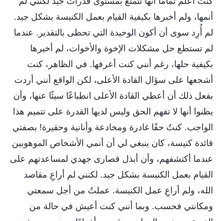
كنت أعلم تمامًا أنها تتمتع بمستوى قدرات جيد لكنني لم
أنمها، ولم أخبرها بكيفية القيام بعمل الكنيسة بشكل جيد.
لم أُرِد سوى أن أكون الوحيدة التي تحظى بالتقدير. عندما
لم تستطع حل مشكلات الإخوة والأخوات، لم أخبرها
بكيفية حلها، رغم أنني كنت أعرفها. في الظاهر، كنت
أشجعها على سؤال القادة الأعلى، لكن الواقع أنني أردت
بفعل ذلك أن أعطي القادة الأعلى انطباعًا سيئًا عنها، وأن
يظنوا أنها لا تفهم الحق وليس لديها القدرة على تتميم هذا
الواجب. كنتُ حقًا غادرة ومخادعة وأنانية وحقيرة! بصفتي
قائدة كنيسة، كان ينبغي لي أن أنمي الأشخاص الموهوبين
عندما أكتشفهم، وأن أبذل قصارى جهدي لمساعدتهم على
القيام بعمل الكنيسة بشكل جيد. لكنني لم أراعِ مقاصد
الله، ولم أراعِ عمل الكنيسة. عملتُ من أجل سمعتي
ومكانتي فحسب. وبما أنني كنت أعيش في حالة من