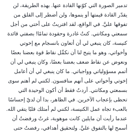
تدمير الصورة التي كوّنها القادة عنها. بهذه الطريقة، لن
يقدّر القادة قيمتها أو ينموها، ولن أضطر إلى القلق من
تفوقها عليَّ. في الواقع، لقد افتريتُ على أختي من أجل
سمعتي ومكانتي. كنتُ غادرة وحقودة تمامًا! بصفتي قائدة
كنيسة، كان ينبغي لي أن أتعاون بانسجام مع إخوتي
وأخواتي، وهو ما يتيح لنا أن نكمِّل نقاط قوة بعضنا بعضًا
ونعوض عن نقاط ضعف بعضنا بعضًا، وكان ينبغي لي أن
أتمم مسؤولياتي وواجباتي. ما كان ينبغي لي أن أعامل
إخوتي وأخواتي على أنهم منافسون. لكنني لم أهتم سوى
بسمعتي ومكانتي. أردتُ فقط أن أكون الوحيدة التي
تحظى بإعجاب الآخرين. في الظاهر، بدا أن لديّ إحساسًا
بالعبء تجاه عمل الكنيسة، لكنني لم أمتلك قلبًا يتقي الله.
عندما رأيت أن مايلين كانت موهوبة، غرتُ ورفضتُ أن
أسمح لها بالتفوق عليَّ. ولتحقيق أهدافي، رفضتُ حتى