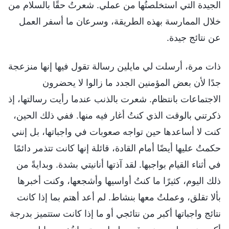
الجيدة التي استخلصتُها من عملي. شعرتُ حقًا بالسلام من
خلال الممارسة بهذه الطريقة، وسرعان ما أسفر العمل
عن نتائج جيدة.
ذات مرة، أرسلت لي مايلين رسالة تقول فيها إنها منزعجة
جدًا لأن بعض المؤمنين الجدد ما زالوا لا يحضرون
الاجتماعات بانتظام. شعرت بالذنب عندما رأيت رسالتها، إذ
ذكرتني بالوقت الذي كنتُ أغار فيه منها. ففي ذلك الحين،
كنت لا أساعدها حين تواجه صعوبات في واجباتها، بل إنني
حكمتُ عليها أيضًا أمام القادة، قائلة إنها كانت تتذمر دائمًا
في أثناء القيام بواجبها. لقد آذتها أنانيتي بشدة. وبدايةً من
ذلك اليوم، كثيرًا ما كنتُ أواسيها وأشجعها، وكنت أخبرها
بألا تقلق، وعملتُ معها بنشاط. لم أعد أهتم بما إذا كانت
نتائج واجباتها أكبر من نتائجي أو ما إذا كانت ستتميز بدرجة