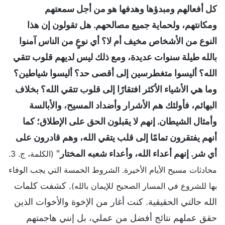
كل أفعالهم ومبدؤها وهدفها هو من أجل سمعتهم
ومكانتهم، ولحماية جميع مصالحهم. هل تقولون إن هذا
النوع من الأشخاص مخيف أم لا؟ أي نوعٍ من الناس آمنوا
بالله طيلة سنوات عديدة، ومع ذلك ليس لديهم قلوب تتقي
الله؟ أليسوا متغطرسين إلى أقصى حد؟ أليسوا شياطين؟
وما هي الأشياء الأكثر افتقارًا إلى قلوب تتقي الله؟ بخلاف
البهائم، فأولئك هم الأشرار وأضداد المسيح، والأبالسة
وأمثال الشيطان. إنهم لا يقبلون الحق على الإطلاق؛ كما
أنهم يفتقرون تمامًا إلى قلب يتقي الله، وهم قادرون على
أي شر. إنهم أعداء الله، وأعداء شعبه المختار
"
(الكلمة، ج. 3.
محادثات مسيح الأيام الأخيرة. الشروط الخمسة التي يجب الوفاء
. كشفت كلمات
بها للشروع في المسار الصحيح للإيمان بالله)
الله حالتي الحقيقية. كنت أغار من الإخوة والأخوات الذين
حقق عملهم نتائج أفضل من عملي، بل إنني هاجمتهم