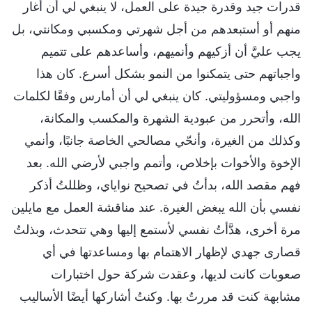
قدرات جيد وقدرة جيدة على العمل، لا ينبغي لي أن أغار
منهم أو أستبعدهم من أجل شهرتي ومكسبي ومكانتي، بل
يجب عليَّ أن أزكيهم وأنميهم، وأساعدهم على تتميم
واجباتهم حتى يتمكنوا من النمو بشكل أسرع. كان هذا
واجبي ومسؤوليتي. كان ينبغي لي أن أمارس وفقًا لكلمات
الله، وأتحرر من عبودية الشهرة والمكسب والمكانة،
وكذلك من الغيرة، وأنحّي مصالحي الخاصة جانبًا، وأنمي
الإخوة والأخوات بإخلاص، وأتمم واجبي لأرضي الله. بعد
فهم مقصد الله، بدأتُ في تصحيح نواياي، وظللتُ أذكر
نفسي بأن الله يبغض الغيرة. عند مناقشة العمل مع مايلين
مرة أخرى، هدَّأتُ نفسي لأستمع إليها وهي تتحدث، وبذلتُ
قصارى جهدي لإظهار الاهتمام بها ومساعدتها في أي
صعوبات كانت لديها، وعقدت شركة حول اختبارات
مشابهة كنت قد مررتُ بها. وكنتُ أشاركها أيضًا الأساليب