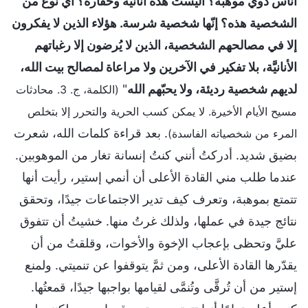
أناس ذوي موهبة؟ أليست هذه أنانيَّة وحقارة؟ أي نوع من
الشخصية هذه؟ إنّها شخصية شرسة. هؤلاء الذين لا يفكرون
إلا في مصالحهم الشخصية، الذين لا يُرضون إلا رغباتهم
الأنانيَّة، بلا تفكير في الآخرين ولا مراعاة لمصالح بيت الله،
لديهم شخصية رديئة، ولا يحبّهم الله
"
(الكلمة، ج. 3. محادثات
مسيح الأيام الأخيرة. لا يمكن كسب الحرية والتحرر إلا بتخلص
. بعد قراءة كلمات الله، شعرت
المرء من شخصياته الفاسدة)
بضيق شديد. أدركتُ أنني كنتُ إنسانة تغار من الموهوبين.
عندما طلب مني القادة الأعلى أن أنمي إستير، رأيت أنها
تتمتع بموهبة، وتعرف كيف تدير الاجتماعات جيدًا، وتحقق
نتائج جيدة في عملها، ولذلك غرتُ منها. خشيتُ أن تتفوق
عليَّ وتحظى بإعجاب الإخوة والأخوات، وقلقتُ من أن
يقدّرها القادة الأعلى، ومن ثمَّ يتوقفوا عن تنميتي. ولمنع
إستير من أن تُرقَّى وتُنمَّى لقيامها بواجبها جيدًا، قمعتُها.