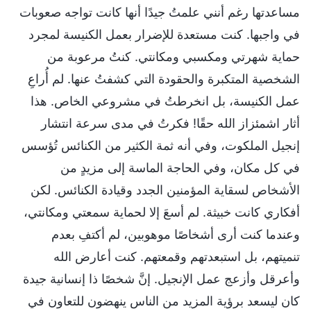
مساعدتها رغم أنني علمتُ جيدًا أنها كانت تواجه صعوبات
في واجبها. كنت مستعدة للإضرار بعمل الكنيسة لمجرد
حماية شهرتي ومكسبي ومكانتي. كنتُ مرعوبة من
الشخصية المتكبرة والحقودة التي كشفتُ عنها. لم أُراعِ
عمل الكنيسة، بل انخرطتُ في مشروعي الخاص. هذا
أثار اشمئزاز الله حقًا! فكرتُ في مدى سرعة انتشار
إنجيل الملكوت، وفي أنه ثمة الكثير من الكنائس تُؤسس
في كل مكان، وفي الحاجة الماسة إلى مزيدٍ من
الأشخاص لسقاية المؤمنين الجدد وقيادة الكنائس. لكن
أفكاري كانت خبيثة. لم أسعَ إلا لحماية سمعتي ومكانتي،
وعندما كنت أرى أشخاصًا موهوبين، لم أكتفِ بعدم
تنميتهم، بل استبعدتهم وقمعتهم. كنت أعارض الله
وأعرقل وأزعج عمل الإنجيل. إنَّ شخصًا ذا إنسانية جيدة
كان ليسعد برؤية المزيد من الناس ينهضون للتعاون في