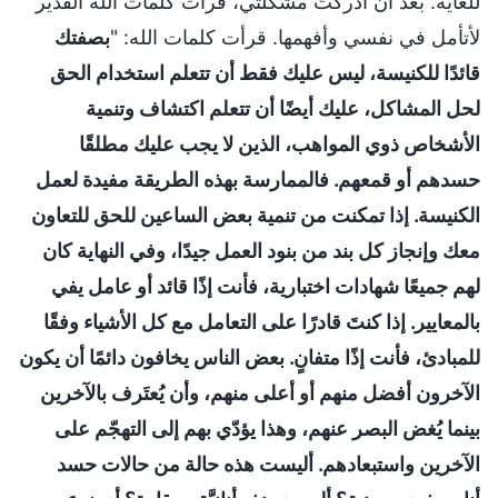
للغاية. بعد أن أدركتُ مشكلتي، قرأت كلمات الله القدير
لأتأمل في نفسي وأفهمها. قرأت كلمات الله: "
بصفتك
قائدًا للكنيسة، ليس عليك فقط أن تتعلم استخدام الحق
لحل المشاكل، عليك أيضًا أن تتعلم اكتشاف وتنمية
الأشخاص ذوي المواهب، الذين لا يجب عليك مطلقًا
حسدهم أو قمعهم. فالممارسة بهذه الطريقة مفيدة لعمل
الكنيسة. إذا تمكنت من تنمية بعض الساعين للحق للتعاون
معك وإنجاز كل بند من بنود العمل جيدًا، وفي النهاية كان
لهم جميعًا شهادات اختبارية، فأنت إذًا قائد أو عامل يفي
بالمعايير. إذا كنتَ قادرًا على التعامل مع كل الأشياء وفقًا
للمبادئ، فأنت إذًا متفانٍ. بعض الناس يخافون دائمًا أن يكون
الآخرون أفضل منهم أو أعلى منهم، وأن يُعتَرف بالآخرين
بينما يُغض البصر عنهم، وهذا يؤدّي بهم إلى التهجّم على
الآخرين واستبعادهم. أليست هذه حالة من حالات حسد