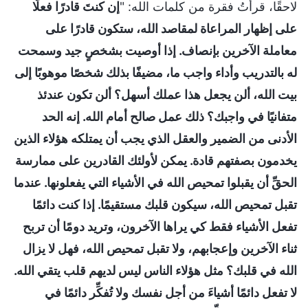
لاحقًا، قرأتُ فقرة من كلمات الله: "
إن كنتَ قادرًا فعلًا
على إظهار المراعاة لمقاصد الله، ستكون قادرًا على
معاملة الآخرين بإنصاف. إذا أوصيت بشخصٍ جيد وسمحت
له بالتدريب وأداء واجب ما، مضيفًا بذلك شخصًا موهوبًا إلى
بيت الله، ألن يجعل هذا عملك أسهل؟ ألن تكون عندئذ
متفانيًا في واجبك؟ ذلك عمل صالح أمام الله. إنه الحد
الأدنى من الضمير والعقل الذي يجب أن يمتلكه هؤلاء الذين
يخدمون بصفتهم قادة. يمكن لأولئك القادرين على ممارسة
الحقِّ أن يقبلوا تمحيص الله في الأشياء التي يفعلونها. عندما
تقبل تمحيص الله، سيكون قلبك مستقيمًا. إذا كنت دائمًا
تفعل الأشياء فقط كي يراها الآخرون، وتريد دومًا أن تربح
ثناء الآخرين وإعجابهم، ولا تقبل تمحيص الله، فهل لا يزال
الله في قلبك؟ مثل هؤلاء الناس ليس لديهم قلب يتقي الله.
لا تفعل دائمًا أشياءَ من أجل نفسك ولا تُفكِّر دائمًا في