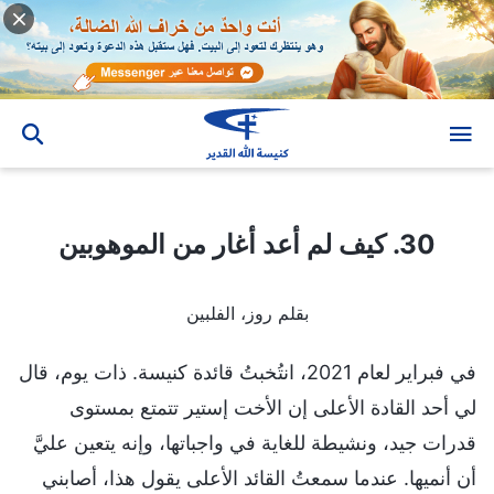
30. كيف لم أعد أغار من الموهوبين
30. كيف لم أعد أغار من الموهوبين
بقلم روز، الفلبين
في فبراير لعام 2021، انتُخبتُ قائدة كنيسة. ذات يوم، قال
لي أحد القادة الأعلى إن الأخت إستير تتمتع بمستوى
قدرات جيد، ونشيطة للغاية في واجباتها، وإنه يتعين عليَّ
أن أنميها. عندما سمعتُ القائد الأعلى يقول هذا، أصابني