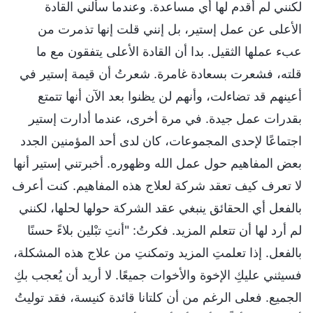
لكنني لم أقدم لها أي مساعدة. وعندما سألني القادة
الأعلى عن عمل إستير، بل إنني قلت إنها تذمرت من
عبء عملها الثقيل. بدا أن القادة الأعلى يتفقون مع ما
قلته، فشعرت بسعادة غامرة. شعرتُ أن قيمة إستير في
أعينهم قد تضاءلت، وأنهم لن يظنوا بعد الآن أنها تتمتع
بقدرات عمل جيدة. في مرة أخرى، عندما أدارت إستير
اجتماعًا لإحدى المجموعات، كان لدى أحد المؤمنين الجدد
بعض المفاهيم حول عمل الله وظهوره. أخبرتني إستير أنها
لا تعرف كيف تعقد شركة لعلاج هذه المفاهيم. كنت أعرف
بالفعل أي الحقائق ينبغي عقد الشركة حولها لحلها، لكنني
لم أرد لها أن تتعلم المزيد. فكرتُ: "أنتِ تبْلين بلاءً حسنًا
بالفعل. إذا تعلمتِ المزيد وتمكنتِ من علاج هذه المشكلة،
فسيثني عليكِ الإخوة والأخوات جميعًا. لا أريد أن يُعجب بكِ
الجميع. فعلى الرغم من أن كلتانا قائدة كنيسة، فقد توليتُ