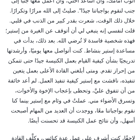
أتوب أمامك، وأن أساعد أختي، وأن أعمل معها جنبًا إلى
جنب لنقوم بواجباتنا جيدًا". صليتُ إلى الله مرارًا وتكرارًا.
خلال ذلك الوقت، شعرت بقدر كبير من الذنب في قلبي.
قلت لنفسي إنه ينبغي لي أن أتوقف عن الغيرة من إستير؛
فهذه شخصية فاسدة لا تُرضي الله. بعد ذلك، بدأت في
مساعدة إستير بنشاط. كنت أتواصل معها يوميًا، وأرشدتها
تدريجيًا بشأن كيفية القيام بعمل الكنيسة جيدًا حتى تتمكن
من إحراز تقدم. ومتى أبلغني القادة الأعلى بعمل يتعين
تنفيذه، ناقشت مع إستير كيفية تنفيذ العمل. لم أعد خائفة
من أن تتفوق عليَّ، وتحظى بإعجاب الإخوة والأخوات،
وتسرق الأضواء مني. عملتُ في وئام مع إستير بينما كنا
نقوم بواجباتنا معًا، ووجدت أن العديد من المهام أصبحت
أسهل، وأن نتائج عمل الكنيسة قد تحسنت أيضًا.
لاحقًا، كنت أشرف على عمل عدة كنائس، وكلَّف القادة