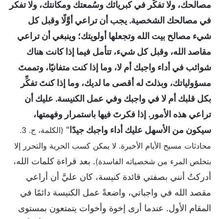
مصالحك، ولا تفكِّر في كبريائك وسُمعتك ومكانتك، ولا تفكر
في مصالحك الشخصية. يجب أن تراعي أوَّلًا وقبل كل
شيء مصالح بيت الله وتجعلها أولويتك؛ وينبغي أن تراعي
مقاصد الله، وقبل كل شيء، تتأمل فيما إذا كانت هناك
شوائب في أداء واجبك أم لا، وما إذا كنت متفانيًا، وتممتَ
مسؤولياتك، وبذلتَ له أقصى ما لديك، وما إذا كنتَ تفكِّر
بكل قلبك أم لا في واجبك وفي عمل الكنيسة. عليك أن
تراعي هذه الأمور. إذا فكرتَ فيها باستمرار وفهمتها،
سيكون من الأسهل عليك أداء واجبك جيدًا
"
(الكلمة، ج. 3.
محادثات مسيح الأيام الأخيرة. لا يمكن كسب الحرية والتحرر إلا
. بعد قراءة كلمات الله،
بتخلص المرء من شخصياته الفاسدة)
أدركتُ أنني بصفتي قائدة كنيسة، كان عليَّ أن أراعي
مقصد الله في واجباتي، واضعةً عمل الكنيسة دائمًا في
المقام الأول. عندما أرى إخوة وأخوات يتمتعون بمستوى