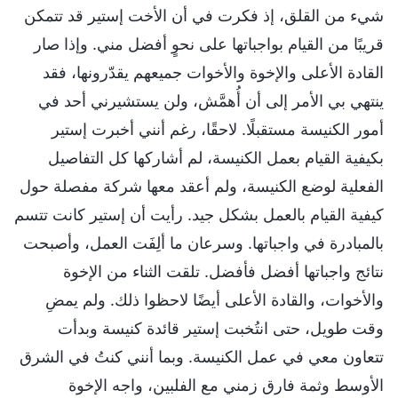
شيء من القلق، إذ فكرت في أن الأخت إستير قد تتمكن
قريبًا من القيام بواجباتها على نحوٍ أفضل مني. وإذا صار
القادة الأعلى والإخوة والأخوات جميعهم يقدّرونها، فقد
ينتهي بي الأمر إلى أن أُهمَّش، ولن يستشيرني أحد في
أمور الكنيسة مستقبلًا. لاحقًا، رغم أنني أخبرت إستير
بكيفية القيام بعمل الكنيسة، لم أشاركها كل التفاصيل
الفعلية لوضع الكنيسة، ولم أعقد معها شركة مفصلة حول
كيفية القيام بالعمل بشكل جيد. رأيت أن إستير كانت تتسم
بالمبادرة في واجباتها. وسرعان ما ألِفَت العمل، وأصبحت
نتائج واجباتها أفضل فأفضل. تلقت الثناء من الإخوة
والأخوات، والقادة الأعلى أيضًا لاحظوا ذلك. ولم يمضِ
وقت طويل، حتى انتُخبت إستير قائدة كنيسة وبدأت
تتعاون معي في عمل الكنيسة. وبما أنني كنتُ في الشرق
الأوسط وثمة فارق زمني مع الفلبين، واجه الإخوة