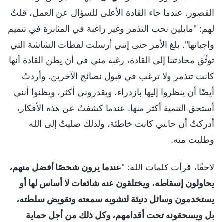
القصور. عندما جاء القادة الأعلى للسؤال عن العمل، قلتُ
لهم: "مايلين تحب التذمر وغير راغبة في المثابرة في تتميم
واجباتها". بلغ الأمر حتى إنني أرسلت لقطات الشاشة التي
توثِّق محادثتنا إلى القادة، رغبة مني في أن يظن القادة أنها
كانت تتذمر ولا ترغب في قبول نصائح الآخرين. وأردتُ
أيضًا أن ينظروا إليها بازدراء، ويقدروني أكثر، ويظنوا أنني
أستحق التنمية أكثر منها. عندما كشفتُ عن هذه الأفكار،
أدركتُ أن حالتي كانت خاطئة، ولذلك صليتُ إلى الله
وطلبت منه.
لاحقًا، قرأت كلمات الله: "
عندما يرون شخصًا أفضل منهم،
يحاولون إسقاطه، ويختلقون عنه شائعات لا أساس لها أو
يستخدمون وسائل دنيئة لتشويه سمعته وتقويض سلطته،
بل ويسحقونه تحت أقدامهم، وكل ذلك من أجل حماية