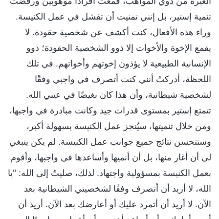
الغيرة من ذوي المواهب، قمعت أفرادًا موهوبين ورفضت
تنمية إستير، بل إنني تمنيت أن تفشل في عمل الكنيسة.
وراء هذه الأفعال، كنت أكشف عن شخصية حقودة. لا
يقمع الإخوة والأخوات إلا ذوو الشخصية الحقودة؛ ذوو
الإنسانية الطبيعية لا يؤذون إخوتهم وأخواتهم. في تلك
اللحظة، أدركتُ أنني كنت أتصرف في واجبي وفقًا
لشخصية شيطانية، وأن هذا كان بغيضًا في عيني الله.
تتمتع إستير بمستوى قدرات جيد وكانت مبادرة في واجبها،
ومن خلال تنميتها، سيُنجز عمل الكنيسة بسهولة أكبر،
وستتحسن نتائج جميع جوانب عمل الكنيسة. لم يكن ينبغي
لي أن أغار منها، بل أن أنميها وأساعدها في واجبها، وأقوم
بعمل الكنيسة بمسؤولية واجتهاد. لذلك، صليتُ إلى الله: "يا
الله، لا أريد أن أتصرف وفقًا لشخصيتي الشيطانية بعد
الآن. لا أريد أن أتمرد عليك أو أعارضك بعد الآن. أريد أن