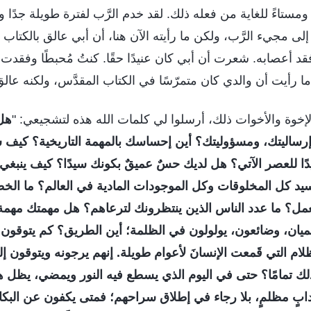
ستاءً للغاية من فعله ذلك. لقد خدم الرَّب لفترة طويلة جدًا ودائ
إلى مجيء الرَّب، ولكن ما رأيته الآن هنا، أن أبي عالق بالكتاب
 أعصابه. شعرت أن أبي كان عنيدًا حقًا. كنتُ مُحبطًا وفقدت
ا رأيت أن والدي كان متمرّسًا في الكتاب المقدَّس، ولكنه عالق
خوة والأخوات ذلك، أرسلوا لي كلمات الله هذه لتشجيعي: "
هل
رساليتك، ومسؤوليتك؟ أين إحساسك بالمهمة التاريخية؟ كيف 
ًا للعصر الآتي؟ هل لديك حسٌ عميقٌ بكونك سيدًا؟ كيف ينبغ
 سيد كل المخلوقات وكل الموجودات المادية في العالم؟ ما الخطط
لعمل؟ ما عدد الناس الذين ينتظرونك لترعاهم؟ هل مهمتك مهمة 
يان، وضائعون، يولولون في الظلمة؛ أين الطريق؟ كم يتوقون إل
لام التي قَمعت الإنسانَ لأعوام طويلة. إنهم يرجونه ويتوقون إليه 
ك تمامًا؟ حتى في اليوم الذي يسطع فيه النور ويمضي، يظل هؤل
ٍ مظلمٍ، بلا رجاء في إطلاق سراحهم؛ فمتى يكفون عن البكاء