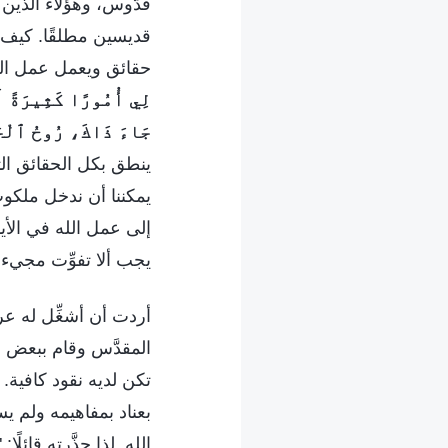
قدّوس، وهؤلاء الذين 
قديسين مطلقًا. كيف ي
حقائق ويعمل عمل الدين
لِي أُمُورًا كَثِيرَةً أَ
جَاءَ ذَاكَ، رُوحُ ٱلْحَقّ
ينطق بكل الحقائق التي 
يمكننا أن ندخل ملكوت 
إلى عمل الله في الأي
يجب ألا تفوِّت مجيء 
أردت أن أشغِّل له عرض
المقدَّس وقام ببعض ا
تكن لديه نقود كافية.
بعناد بمفاهيمه ولم ي
الله. لذا حذَّرته قائل