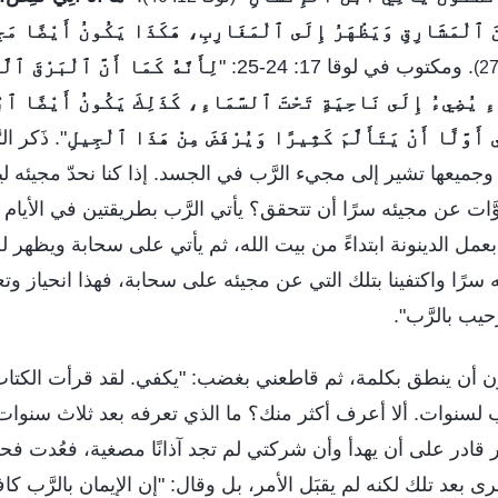
ِنَ ٱلْمَشَارِقِ وَيَظْهَرُ إِلَى ٱلْمَغَارِبِ، هَكَذَا يَكُونُ أَيْضًا مَ
. ومكتوب في لوقا 17: 24-25: "
لِأَنَّهُ كَمَا أَنَّ ٱلْبَرْقَ ٱلَّ
ءِ يُضِيءُ إِلَى نَاحِيَةٍ تَحْتَ ٱلسَّمَاءِ، كَذَلِكَ يَكُونُ أَيْضًا ٱب
ي أَوَّلًا أَنْ يَتَأَلَّمَ كَثِيرًا وَيُرْفَضَ مِنْ هَذَا ٱلْجِيلِ
". ذَكر 
وجميعها تشير إلى مجيء الرَّب في الجسد. إذا كنا نحدّ مجيئه 
َات عن مجيئه سرًا أن تتحقق؟ يأتي الرَّب بطريقتين في الأيام ال
م بعمل الدينونة ابتداءً من بيت الله، ثم يأتي على سحابة ويظهر ل
سرًا واكتفينا بتلك التي عن مجيئه على سحابة، فهذا انحياز وتع
يب بالرَّب".
ون أن ينطق بكلمة، ثم قاطعني بغضب: "يكفي. لقد قرأت الكتاب 
ب لسنوات. ألا أعرف أكثر منك؟ ما الذي تعرفه بعد ثلاث سن
ر قادر على أن يهدأ وأن شركتي لم تجد آذانًا مصغية، فعُدت 
 بعد تلك لكنه لم يقبَل الأمر، بل وقال: "إن الإيمان بالرَّب كافٍ