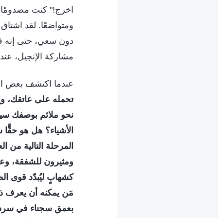
اخرج!" كنت مصدومًا وم
ومتواضعًا. لقد اشتاق 
دون سعي، حتى إنه فقد
مشاركة الإنجيل، عندم
عندما اكتشف بعض الإ
تحمله على عاتقك، وإ
نحو ملائم بوصفك سيد
الأشياء؟ هل هو حقًّا
المرحلة التالية من ا
ومثيرون للشفقة، وعم
كشهابٍ ليُبدّد قوى الظ
مَن يمكنه أن يعرف ذل
بعمق سجناء في سرداب