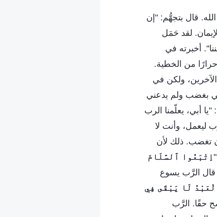
. قال بتجهُّم: "إن
إيمان. لقد حَمَل
ننا". أخبرته في
أحرارًا من الخطية.
 الآخرين، ولكن في
عني بغضب ولم يدعني
 أبي، يعلّمنا الرب
ب ليعمل، وأنت لا
ن تغضب. ذلك لأن
اِتْبَعُوا ٱلسَّلَامَ
 قال الرَّب يسوع
وَٱلْعَبْدُ لَا يَبْقَى فِي
 حقًا. الرَّب