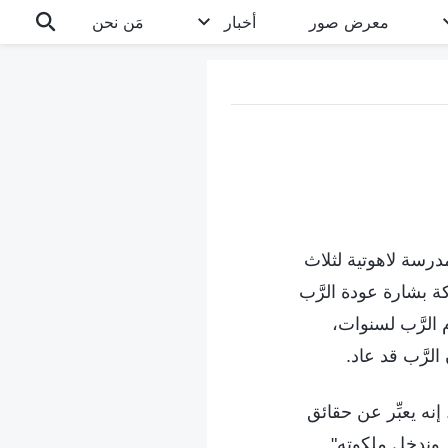
معرض صور
أخبار
مَن نحن
درسة لاهوتية لثلاث
ة بشارة عودة الرَّب
الرَّب لسنوات،
لرَّب قد عاد.
إنه يعبِّر عن حقائق
َر وندخل ملكوته".