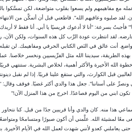
مله مع مفاهيمهم ولم يسعوا بقلوب متواضعة، لكن تمسَّكوا بال
ن. لقد صلبوه وعاقبهم الله". قاطعني قبل أن أتمكَّن من الانتها
" فأجبتُ بسرعة: "أنا لا أدعوك فريسيًا يا أبي. أنا فقط لا أر
عارضه. لقد انتظرت عودة الرَّب كل هذه السنوات، ولكن الآن،
ضع. أنت عالق في النَص الكتابي الحرفي ومفاهيمك. لن تقبله.
ة بهذه الطريقة، سيديننا الله مثل الفرِّيسيين ونخسر خلاصنا. عمل 
خطوة الله الأخيرة والأكثر أهمية، لخلاص البشرية. ستنتهي قريبًا 
لبين قبل الكوارث، والتي ستقع علينا قريبًا. إذا لم نقبل دينون
ونصرِّ على أسناننا". جعل هذا والدي أكثر غضبًا. فوقف وقال: "
ون ابني من اليوم فصاعدًا. اخرج من هذا المنزل الآن!"
ماعي هذا منه. كان والدي وأنا قريبين جدًا من قبل. كنا نتحاور 
 معًا لمشيئة الله. علَّمني أن أكون صبورًا ومتسامحًا ومتواضعًا 
 حتى يعاملني كعدو لأنني شهدت لعمل الله في الأيام الأخيرة. ب