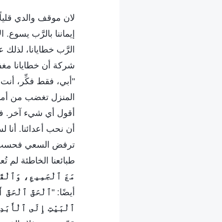
لان موقف والدي قليلً
إيماننا بالرَّب يسوع. ا
الرَّب خطايانا، لذلك ع
شركة أن خطايانا مغفورة
"أبي، فقط فكِّر، أنت
المنزل تغضب من أمي و
أقول أي شيء آخر. في
أن نحب أعدائنا. أنا 
ترفض السعي فحسب، بل
طبائعنا الخاطئة لم تُع
مَعَ ٱلْجَمِيعِ، وَٱلْقَد
أيضًا: "
ٱلْحَقَّ ٱلْحَقَّ أ
ٱلْبَيْتِ إِلَى ٱلْأَبَدِ