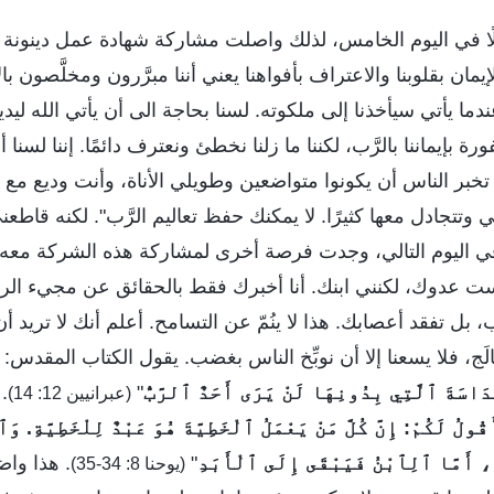
ا في اليوم الخامس، لذلك واصلت مشاركة شهادة عمل دينونة الله
لإيمان بقلوبنا والاعتراف بأفواهنا يعني أننا مبرَّرون ومخلَّصون بال
ندما يأتي سيأخذنا إلى ملكوته. لسنا بحاجة الى أن يأتي الله ليدي
 بإيماننا بالرَّب، لكننا ما زلنا نخطئ ونعترف دائمًا. إننا لسنا 
 تخبر الناس أن يكونوا متواضعين وطويلي الأناة، وأنت وديع مع
تتجادل معها كثيرًا. لا يمكنك حفظ تعاليم الرَّب". لكنه قاط
 اليوم التالي، وجدت فرصة أخرى لمشاركة هذه الشركة معه: "يا
لست عدوك، لكنني ابنك. أنا أخبرك فقط بالحقائق عن مجيء الر
 تفقد أعصابك. هذا لا ينُمّ عن التسامح. أعلم أنك لا تريد أ
الَج، فلا يسعنا إلا أن نوبِّخ الناس بغضب. يقول الكتاب المقدس: "
َاسَةَ ٱلَّتِي بِدُونِهَا لَنْ يَرَى أَحَدٌ ٱلرَّبُّ
"
.
(عبرانيين 12: 14)
َقُولُ لَكُمْ: إِنَّ كُلَّ مَنْ يَعْمَلُ ٱلْخَطِيَّةَ هُوَ عَبْدٌ لِلْخَطِيَّةِ. 
، أَمَّا ٱلِٱبْنُ فَيَبْقَى إِلَى ٱلْأَبَدِ
"
. هذا واضح
(يوحنا 8: 34-35)