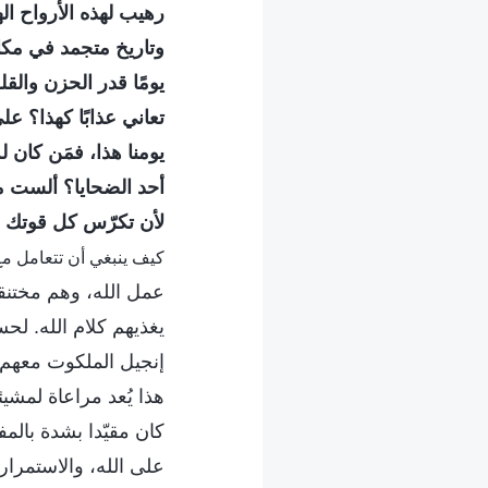
رهيب لهذه الأرواح اله
وتاريخ متجمد في مكا
يومًا قدر الحزن والق
تعاني عذابًا كهذا؟ ع
يومنا هذا، فمَن كان
أحد الضحايا؟ ألست مس
لأن تكرّس كل قوتك لت
كيف ينبغي أن تتعامل مع
عمل الله، وهم مختنقون
يغذيهم كلام الله. ل
إنجيل الملكوت معهم. 
هذا يُعد مراعاة لمشيئة
كان مقيّدا بشدة بالمف
على الله، والاستمرار