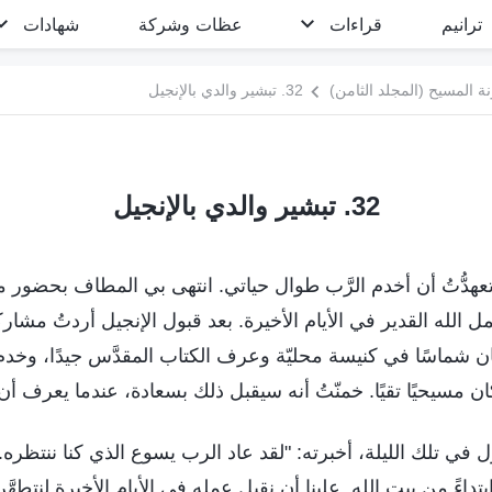
ترانيم
قراءات
عظات وشركة
شهادات
 المسيح (المجلد الثامن)
32. تبشير والدي بالإنجيل
32. تبشير والدي بالإنجيل
دُّتُ أن أخدم الرَّب طوال حياتي. انتهى بي المطاف بحضور م
الله القدير في الأيام الأخيرة. بعد قبول الإنجيل أردتُ مشارك
ن شماسًا في كنيسة محليّة وعرف الكتاب المقدَّس جيدًا، وخدم 
ان مسيحيًا تقيًا. خمنّتُ أنه سيقبل ذلك بسعادة، عندما يعرف أن ا
 في تلك الليلة، أخبرته: "لقد عاد الرب يسوع الذي كنا ننتظره. 
تداءً من بيت الله. علينا أن نقبل عمله في الأيام الأخيرة لنتطهّ