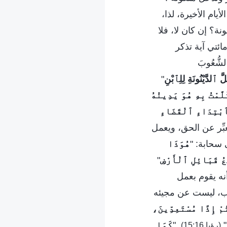
يام الأخيرة، لذا،
نة؟ إن كان لا، فلا
ائتي آية تذكر
ٱلشُّعُوبَ
 ٱلدَّيْنُونَةِ لِلِٱبْنِ
"
َّمْتُ بِهِ هُوَ يَدِينُهُ
ِٱبْتِدَاءِ ٱلْقَضَاءِ
عبِّر عن الحق، ويعمل
 سحابة: "
هُوَذَا
عُ قَبَائِلِ ٱلْأَرْضِ
"
نه يقوم بعمل
َّب، ليست عن مجيئه
مْ إِذًا مُسْتَعِدِّينَ،
"
. "
كَمَا
(رؤيا 15:16)