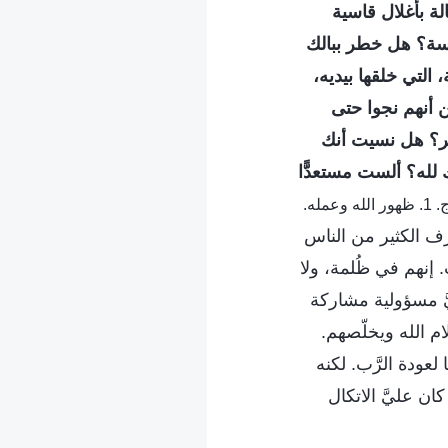
الة بأغلال قاسية
ئسة؟ هل خطر ببالك
التي خلقها بيديه،
ن أنهم نجوا حتى
ير؟ هل نسيت أنك
 لله؟ ألست مستعدًّا
(الكلمة، ج. 1. ظهور الله وعمله.
رف الكثير من الناس
. إنهم في ظُلمة، ولا
َّ مسؤولية مشاركة
م الله ويخلّصهم.
لعودة الرَّب. لكنه
ان عليَّ الاتكال