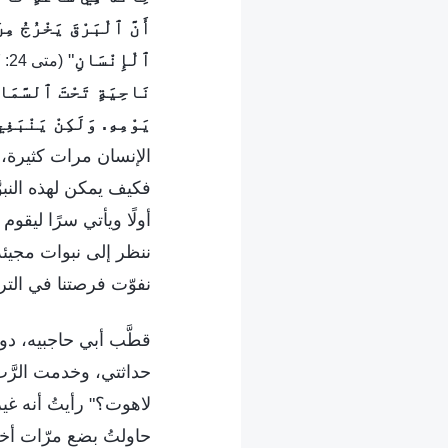
أَنَّ ٱلْبَرْقَ يَخْرُجُ م
ٱلْإِنْسَانِ
"
(متى 24: 27)
نَاحِيَةٍ تَحْتَ ٱلسَّمَا
يَوْمِهِ. وَلَكِنْ يَنْبَغِ
الإنسان مرات كثيرة، 
فكيف يمكن لهذه النبوّ
أولًا ويأتي سرًا ليقو
ننظر إلى نبوات مجيئه 
نفوّت فرصتنا في الترح
قطَّب أبي حاجبيه، د
حداثتي، وخدمت الرَّ
لاهوت؟" رأيتُ أنه غي
حاولتُ بضع مرّات أخرى