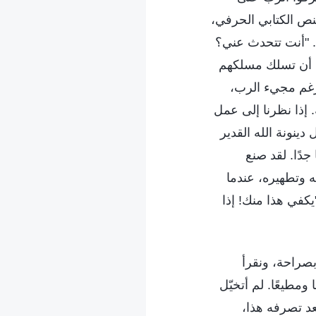
نص الكتابي الحرفي،
ء. "أنت تتحدث عني؟
يدك أن تسلك مسلكهم
 رغم مجيء الرب،
 إذا نظرنا إلى عمل
دينونة الله القدير
جدًا. لقد صنع
ته وتطهيره، عندما
يكفي هذا منك! إذا
بصراحة، ونقرأ
ومطيعًا. لم أتخيّل
عد تصرفه هذا،