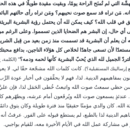
شّة التي لم تُمنَح الراحة يومًا، وبقيت مقيدة طويلًا في هذه الح
نه. مَن تراه قد سمع صوت نحيبهم؟ ومَن تراه رأى حالتهم البا
لق في قلب الله؟ كيف يمكن لله أن يحتمل رؤية البشرية البريئة، 
لى أي حال، إن البشر هم الضحايا الذين تسمموا. وعلى الرغم م
 له أن يعلم أن البشرية قد تسممت منذ زمن بعيد من قِبل الشر
تعدًا لأن تسعى جاهدًا لخلاص كل هؤلاء الناجين، بدافع محبتك
ردّ الجميل لله الذي يُحبّ البشرية كأنها لحمه ودمه؟
"
. كانت كلمات الله مشجّعة حقًا لي. لا يع
 إرساليتك المستقبلية؟)
 بمفاهيمهم الدينية. لذا، فهم لا يحقِّقون في أخبار عودة الرَّب
حسن حظي سمعتُ صوت الله واتبعتُ خُطى الحَمَل لذا، فإن علي
عندئذٍ يسمعون صوت الله ويُرفَعون أمام عرشه، ويطهّرهم كلا
 الله. كان والدي مؤمنًا حقيقيًا منذ فترة طويلة وكان يتوق دائمًا 
اهيم الدينية لذا بالطبع، لم يستطع قبوله على الفور. عرفتُ أنه ك
 في مشاركة عمل الله في الأيام الأخيرة معه، للقيام بواجبي.