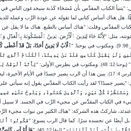
تنبأ الكتاب المقدَّس بأن مُسَحَاء كَذَبة سيخدعون الناس في الأ
ا. هل هناك أساس كتابي لما تقوله عن عودة الرَّب وعمله للدينو
تاب المقدَّس وقلت: "هناك أساس بالطبع. هناك ما لا يقل عن م
مثل: "لِأَنَّهُ جَاءَ لِيَدِينَ ٱلْأَرْضَ. يَدِينُ ٱلْمَسْكُونَةَ بِٱلْعَدْلِ وَ
. ومكتوب في يوحنا: "
ٱلْآبُ لَا يَدِينُ أَحَدًا، بَلْ قَدْ أَعْطَى كُلَّ
9)
َنِي وَلَمْ يَقْبَلْ كَلَامِي فَلَهُ مَنْ يَدِينُهُ. اَلْكَلَامُ ٱلَّذِي تَكَل
"
. ومكتوب في بطرس الأولى: "
لِأَنَّهُ ٱلْوَقْتُ ل
(يوحنا 12: 48)
. يبين هذا أن الرب يصير جسدًا في الأيام الأخيرة، لي
بي: "يصير جسدًا؟ لقد رأيت الكتاب المقدَّس يقول إنه سيأتي على
َسَتَنْظُرُهُ كُلُّ عَيْنٍ، وَٱلَّذِينَ طَعَنُوهُ، وَيَنُوحُ عَلَيْهِ جَمِي
شيء في الكتاب المقدَّس عن مجيء الرَّب في الجسد. لا سبيل أ
عندئذ، شاركتُ هذه الشركة: "هناك الكثير من نبوات مجيء الر
أيضًا عن تجسده سرًا. كما قال الرب يسوع: "
فَكُونُوا أَنْتُ
تَظُنُّونَ يَأْتِي ٱبْنُ ٱلْإِنْسَانِ
"
. "
هَا أَنَا آتِي كَلِصٍّ!
(لوقا 12: 40)