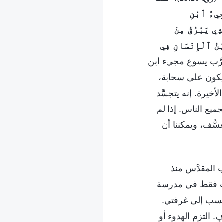
جِيءُ ٱبْنِ
ذِي يَبْرُقُ مِنْ
ْنُ ٱلْإِنْسَانِ فِي
الرَّب يسوع مجيء ابن
ليكون على سحابة،
أخيرة. إنه يتجسَّد
جميع الناس. إذا لم
سُّف، ويمكننا أن
المقدَّس منذ
وات فقط في مدرسة
فحسب إلى غرفتي.
. التزم الهدوء أو