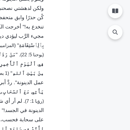
ولكن لدهشتي نصحني: "ي
كُن حذرًا وابق متحفظً
تنخدع به!" أخرجت الك
مجيء الرَّب ليؤدي دينونته، 
بِٱلِٱسْتِقَامَةِ"
(المزامير 98: 
. "
مَنْ رَذَل
(يوحنا 5: 22)
فِي ٱلْيَوْمِ ٱلْأَخِيرِ
مِنْ بَيْتِ ٱللهِ
"
(1 بطرس 4: 17)
عمل الدينونة". ردَّ أ
يَأْتِي مَعَ ٱلسَّحَابِ، و
. لم أر أي 
(رؤيا 1: 7)
الدينونة في الجسد!" 
على سحابة فحسب، بل 
لِأَنَّهُ فِي سَاعَةٍ لَا 