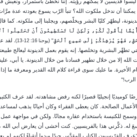
ليسوا قديسين لا يمكنهم رؤيته. إننا نخطئ باستمرار، ونعيش ف
مكننا أن ندخل ملكوت الله؟ تنبأ الرّب يسوع بعودته عدة مرَّات،
ونة، ليطهّر كليًا البشر ويخلّصهم، ويجلبنا إلى ملكوته. كما قا
يْضًا لِأَقُولَ لَكُمْ، وَلَكِنْ لَا تَسْتَطِيعُونَ أَنْ تَحْتَمِلُوا ٱلْ
ِ، فَهُوَ يُرْشِدُكُمْ إِلَى جَمِيعِ ٱلْحَقِّ
"
. لقد ع
(يوحنا 16: 12-13)
تطهِّر البشرية وتخلصها. إنه يقوم بعمل الدينونة ليعالج طبيعتنا 
الله إلا من خلال تطهير فسادنا من خلال الدينونة. يا أبي، علي
ام الأخيرة. ما عليك سوى قراءة كلام الله القدير ومعرفة ما إذا
الرب!"
ًا كوميديًا إنجيليًا قصيرًا لكنه رفض مشاهدته. لقد عرف الكثي
لأعمال الصالحة. كان يعطى الفقراء وكان أحيانًا يذهب لمساعدة
 وسمح للكنيسة باستخدام عقاره مجانًا. ولكن في مواجهة عمل ال
سعَ له. ذكَّرني هذا بالفريسيين. كنت أخشى أن يعارض أبي الله
ًا: "عرف الفرّيسيون الكتاب المقدَّس جيدًا وبدوا أتقياءً لكنهم لم