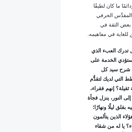
مًا ما كان لطيفًا
 المقدَّس الحرفي
 بعض الثقة في
 للغاية في مفاهيمه.
 تدرك العبء الذي
ستؤدي الخدمة على
ي شرح سيد كل
 التي لديك لتقدُّم
ثقيلة؟ إنهم فقراء،
ى النور، ينزل فجأة
بقلق ليلًا ونهارًا؛
اء الذين يتألمون
؟ يا له من شقاء