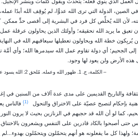
صل العمل الذي ينوي فعله: يتحدث ويقول كلمات وينشر الإنجيل. ل
 الصين، الدولة التي ترى الله عدوًّا، لم يُوقِف الله أبدًا عمله، 
، لأن الله يُخلِّص كل فرد في البشرية إلى أقصى حدٍّ ممكن. كلن
أن تعيق ما يريد الله تحقيقه؛ وأولئك الذين يحاولون عرقلة عمل 
ن يُربِكون خطة الله ويحاولون تعطيلها سيعاقبهم الله في النه
 إلى الجحيم؛ أي دولة تقاوم عمل الله سيدمرها الله؛ وأي أمَّة 
هذه الأرض ولن يعود لها وجود.
– الكلمة، ج. 1. ظهور الله وعمله. مُلحق 2: الله يسود على مصير جميع البشرية
قافة والتاريخ القديمين على مدى عدة آلاف من السنين في إغلا
(1)
نية بإحكام لتصبح عصيّة على الاختراق والتحول
. فالناس يع
م، كما لو أن الله قد حجبهم في الزنازين بحيث لا يرون النور أبدً
الناس حتى أصبحوا بالكاد قادرين على التنفس ويشعرون بالاختناق
؛ ولهذا كل ما يفعلونه هو أنهم يتحمّلون ويتحمّلون بهدوء...لم يج