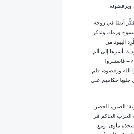
ه ويرفضونه.
ِر أيضًا في زوجة
مسوح ورماد. وتذكر
ِد اليهود من
ودية بأسرها إلى ألم
ء – فاستفزوا
ا الله ورفضوه، فلم
تي جلبها حكامهم على
رية: الصين، الحصن
ده الحزب الحاكم في
ليتخذه مأوى. ومع