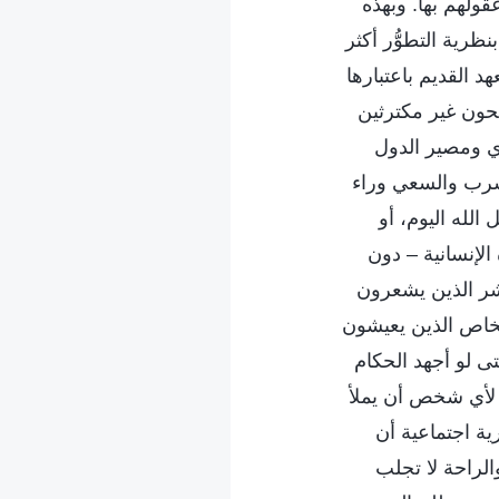
ولهم بها. وبهذه
رية التطوُّر أكثر
د القديم باعتبارها
حون غير مكترثين
ري ومصير الدول
مشرب والسعي وراء
لله اليوم، أو
الإنسانية – دون
بشر الذين يشعرون
شخاص الذين يعيشون
ى لو أجهد الحكام
ن لأي شخص أن يملأ
ية اجتماعية أن
الراحة لا تجلب