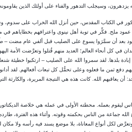
نه يزدهرون، وسيجلب التدهور والفناء على أولئك الذين يقاومون
كور في الكتاب المقدس، حين أنزل الله الخراب على سدوم، وفكّ
عمود ملح. فكِّر في توبة أهل نينوى واعترافهم بخطاياهم في 
ليهود بعد أن سمَّرَوا يسوع على الصليب قبل ألفي عام مضت – طُر
دان في كل أنحاء العالم؛ العديد منهم قُتلوا وتعرَّضت الأمة اليه
ادة بلدها. لقد سمروا الله على الصليب – ارتكبوا خطيئة شنعا
م دفع ثمن ما فعلوه وعلى تحمُّل كل تبعات أفعالهم. لقد أدانو
د: أن يعاقبهم الله. كانت هذه هي النتيجة المريرة، والكارثة ال
الناس ليقوم بعمله. محطته الأولى في عمله هي خلاصة الديكتاتو
بح الله جماعة من الناس بحكمته وقوته. وأثناء هذه الفترة، طار
عرَّض لكل أنواع المعاناة، بلا موضع يسند فيه رأسه ولا مكان 