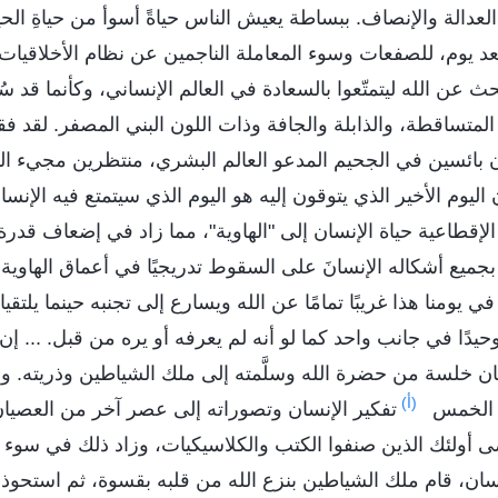
العدالة والإنصاف. ببساطة يعيش الناس حياةً أسوأ من حياةِ ال
 بعد يوم، للصفعات وسوء المعاملة الناجمين عن نظام الأخلاقيات
ث عن الله ليتمتّعوا بالسعادة في العالم الإنساني، وكأنما قد سُ
لمتساقطة، والذابلة والجافة وذات اللون البني المصفر. لقد فق
بائسين في الجحيم المدعو العالم البشري، منتظرين مجيء اليوم
 اليوم الأخير الذي يتوقون إليه هو اليوم الذي سيتمتع فيه الإنسا
الإقطاعية حياة الإنسان إلى "الهاوية"، مما زاد في إضعاف قدرة
 بجميع أشكاله الإنسانَ على السقوط تدريجيًا في أعماق الهاوية، ل
 يومنا هذا غريبًا تمامًا عن الله ويسارع إلى تجنبه حينما يلتقيان
حيدًا في جانب واحد كما لو أنه لم يعرفه أو يره من قبل. ... إن 
ن خلسة من حضرة الله وسلَّمته إلى ملك الشياطين وذريته. و
(أ)
ت الخمس
تفكير الإنسان وتصوراته إلى عصر آخر من العصيان
أولئك الذين صنفوا الكتب والكلاسيكيات، وزاد ذلك في سوء ت
سان، قام ملك الشياطين بنزع الله من قلبه بقسوة، ثم استحوذ 