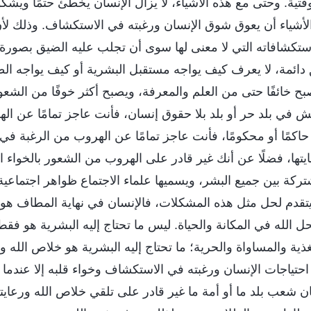
تية. وحتى مع هذه الأشياء، لا يزال الإنسان يخطئ حتمًا ويشك
الأشياء أن يعوق شوق الإنسان ورغبته في الاستكشاف. وذلك لأن
استكشافاته التي لا معنى لها سوى أن تجلب عليه الضيق بصورة 
 دائمة، لا يعرف كيف يواجه مستقبل البشرية أو كيف يواجه الط
صبح خائفًا حتى من العلم والمعرفة، ويصبح أكثر خوفًا من الشعو
ش في بلد حر أو بلد بلا حقوق إنسان، فأنت عاجز تمامًا عن ا
حاكمًا أو محكومًا، فأنت عاجز تمامًا عن الهروب من الرغبة 
يتها، فضلًا عن أنك غير قادر على الهروب من الشعور بالخواء ال
كة بين جميع البشر، ويسميها علماء الاجتماع ظواهر اجتماعية
تقدم لحل مثل هذه المشكلات، فالإنسان في نهاية المطاف هو 
 الله في المكانة والحياة. ليس ما تحتاج إليه البشرية هو فق
ذية والمساواة والحرية؛ ما تحتاج إليه البشرية هو خلاص الله وت
 احتياجات الإنسان ورغبته في الاستكشاف وخواء قلبه إلا عندما يت
كان شعب بلد ما أو أمة ما غير قادر على تلقي خلاص الله ورعاي