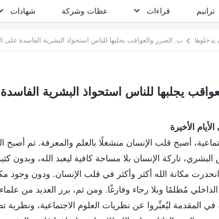
ترانيم
قراءات
عظات وشركة
شهادات
 يدخلوها
ب. الضرر والعواقب يجلبها للناس استحواذ البشرية الفاسدة على ا
واقب يجلبها للناس استحواذ البشرية الفاسد
لأيام الأخيرة
تماعية، أصبح قلب الإنسان منشغلًا بالعلم والمعرفة. ثم أصبح ا
لبشري، تاركة الإنسان بلا مساحة كافية ليعبد الله، وبدون ك
. وانحدرت مكانة الله أكثر وأكثر في قلب الإنسان. ودون وجود م
لداخلي مُظلمًا وبلا رجاء وفارغًا. ومن ثم، برز العديد من علماء 
ي المقدمة ليُعبِّروا عن نظريات العلوم الاجتماعية، ونظرية تط