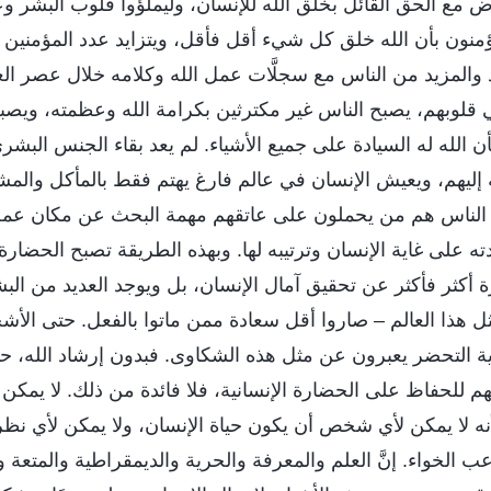
مع الحق القائل بخلق الله للإنسان، وليملؤوا قلوب البشر وعق
منون بأن الله خلق كل شيء أقل فأقل، ويتزايد عدد المؤمنين بنظ
د والمزيد من الناس مع سجلَّات عمل الله وكلامه خلال عصر العه
قلوبهم، يصبح الناس غير مكترثين بكرامة الله وعظمته، ويصب
بأن الله له السيادة على جميع الأشياء. لم يعد بقاء الجنس البش
ة إليهم، ويعيش الإنسان في عالم فارغ يهتم فقط بالمأكل وال
من الناس هم من يحملون على عاتقهم مهمة البحث عن مكان عمل ا
ه على غاية الإنسان وترتيبه لها. وبهذه الطريقة تصبح الحضارة 
ة أكثر فأكثر عن تحقيق آمال الإنسان، بل ويوجد العديد من ال
ل هذا العالم – صاروا أقل سعادة ممن ماتوا بالفعل. حتى الأ
 التحضر يعبرون عن مثل هذه الشكاوى. فبدون إرشاد الله، حت
هم للحفاظ على الحضارة الإنسانية، فلا فائدة من ذلك. لا يمك
نه لا يمكن لأي شخص أن يكون حياة الإنسان، ولا يمكن لأي نظر
ب الخواء. إنَّ العلم والمعرفة والحرية والديمقراطية والمتعة و