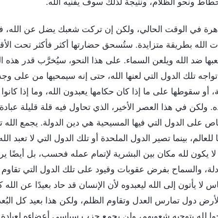
انحطاط ونحو الظلام، ونتيجة لذلك سوف يفنيه الله.
هرة في الوقت الحالي، ولكن إن تركت شعبك يضل عن الله، فإن
 الله بطريقة متزايدة. ستُسحق حضارتها أكثر فأكثر تحت الأقد
ا ضد الله ويلعن السماء. على هذا النحو، سيُخرَّب قدر هذه ال
ة تواجه تلك الدول التي لعنها الله، حتى إنه سيمحيها من على و
ة، أو سقوطها على ما إذا كان حكامها يعبدون الله، وما إذا كانو
ه. ولكن في هذا العصر الأخير، الذي تحاول فيه قلة قليلة عبادة 
خاص على الدول التي فيها المسيحية هي دين الدولة. يجمع الله تلك
ا للعالم، بينما تصير الدول الملحدة أو تلك الدول التي لا تعبد ا
لا يكون لله مكان بين البشرية لإتمام عمله فحسب، بل أيضًا يربح
ة، والسماح بفرض عقوبات وقيود على تلك الدول التي تقاوم ال
 لا يأتون إلى الله ليعبدوه لأن الإنسان قد حاد بعيدًا عن الله ك
لأرض دول تمارس العدل وتقاوم الظلم، ولكن هذا بعيد كل البُعد
ا لله بتوجيه شعوبهم، ولن يجمع حزب سياسي أعضاءه لعبادة الل