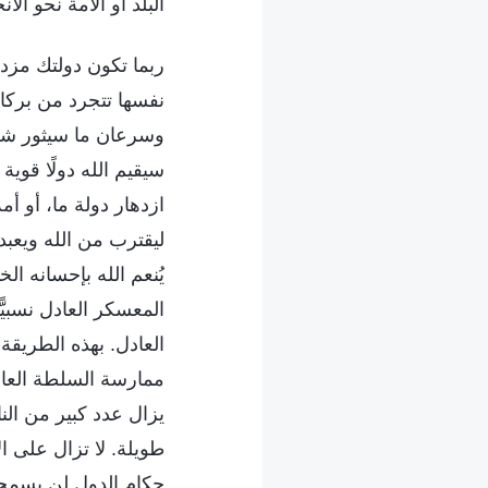
البلد أو الأمة نحو ال
ربما تكون دولتك مزد
نفسها تتجرد من بركات
وسرعان ما سيثور شعبه
سيقيم الله دولًا قوي
ازدهار دولة ما، أو أم
ليقترب من الله ويعبد
يُنعم الله بإحسانه ال
المعسكر العادل نسبيًّ
العادل. بهذه الطريقة 
ممارسة السلطة العادل
يزال عدد كبير من الناس
طويلة. لا تزال على ا
حكام الدول لن يسمحو