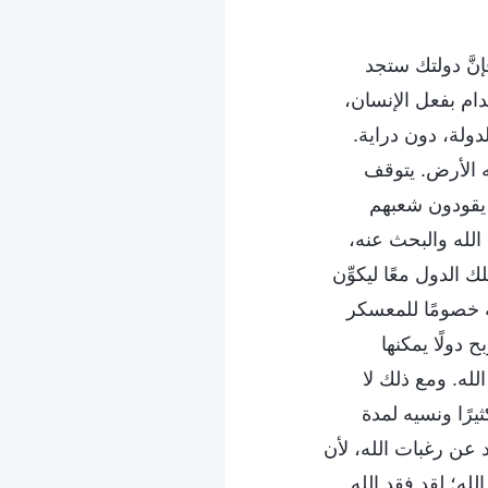
َّ دولتك ستجد
ام بفعل الإنسان،
دولة، دون دراية.
جه الأرض. يتوقف
ا يقودون شعبهم
الله والبحث عنه،
 الدول معًا ليكوِّن
لله خصومًا للمعسكر
 دولًا يمكنها
له. ومع ذلك لا
ثيرًا ونسيه لمدة
 عن رغبات الله، لأن
ه؛ لقد فقد الله