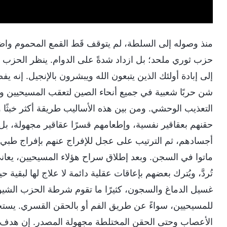
منذ وصوله إلى السلطة، لم يتوقف قَط القمع المحموم واضط
حزب ثوري ملحد؛ بل ازداد شدةً على الدوام. ينظر الحزب 
إلى إبادة أولئك الذين يتبعون الله ويبشرون بالإنجيل. 
شن حربًا شعبية في جميع أنحاء الصين لتعقب المسيحيين والق
التعذيب الوحشي. ومن بين هذه الأساليب طريقة أكثر خبثًا
حقنهم بعقاقير نفسية، وإطعامهم قسرًا عقاقير مجهولة، 
أجسادهم، ثم الترتيب على عجل للإفراج عنهم بإفراج طبي أو
ماتوا في السجن. وبعد إطلاق سراح هؤلاء المسيحيين، يعا
تُردَّ، ويُترك بعضهم بإعاقات عقلية دائمة لا علاج لها لبقي
غسيل الدماغ والسجون، كثيرًا ما تقوم شرطة الحزب الشيوع
للمسيحيين، سواءً عن طريق الفم أو بالحقن القسري. يستخ
الأعصاب وحتى الحقن المختلطة مجهولة المصدر. إن هدف 