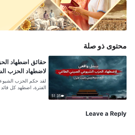
محتوى ذو صلة
حقائق اضطهاد الح
لاضطهاد الحزب الش
الفترة، اضطهد كل قائد ل
51:35
Leave a Reply