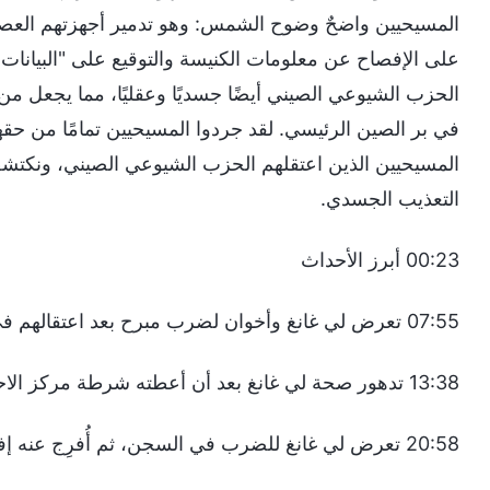
المسيحيين واضحٌ وضوح الشمس: وهو تدمير أجهزتهم الع
على الإفصاح عن معلومات الكنيسة والتوقيع على "البيانات ال
الحزب الشيوعي الصيني أيضًا جسديًا وعقليًا، مما يجعل من
في بر الصين الرئيسي. لقد جردوا المسيحيين تمامًا من ح
المسيحيين الذين اعتقلهم الحزب الشيوعي الصيني، ونكتشف 
التعذيب الجسدي.
00:23 أبرز الأحداث
07:55 تعرض لي غانغ وأخوان لضرب مبرح بعد اعتقالهم في أثناء التبشير بالإنجيل
13:38 تدهور صحة لي غانغ بعد أن أعطته شرطة مركز الاحتجاز عقاقير قسرًا
20:58 تعرض لي غانغ للضرب في السجن، ثم أُفرِج عنه إفراجًا طبيًّا مشروطًا بسبب المرض