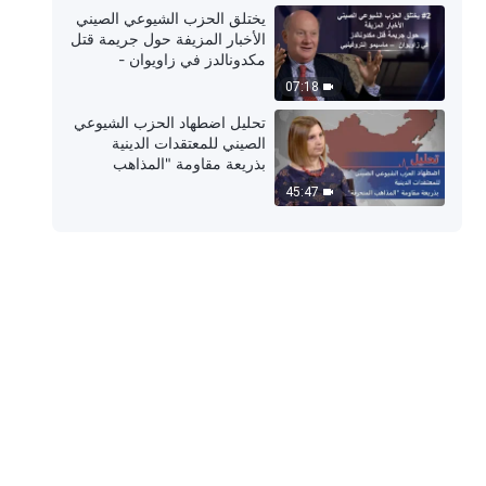
يختلق الحزب الشيوعي الصيني
الأخبار المزيفة حول جريمة قتل
مكدونالدز في زاويوان -
ماسيمو إنتروفينيي‎
07:18
تحليل اضطهاد الحزب الشيوعي
الصيني للمعتقدات الدينية
بذريعة مقاومة "المذاهب
المنحرفة"
45:47