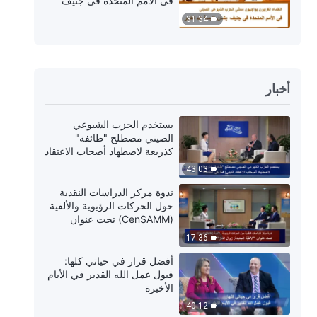
في الأمم المتحدة في جنيف
بشأن كنيسة الله القدير
31:34
أخبار
يستخدم الحزب الشيوعي
الصيني مصطلح "طائفة"
كذريعة لاضطهاد أصحاب الاعتقاد
الديني| فما هي الطائفة؟
43:03
ندوة مركز الدراسات النقدية
حول الحركات الرؤيوية والألفية
(CenSAMM) تحت عنوان
"الألفيّة الجديدة: زوال اللغز"
17:36
أفضل قرار في حياتي كلها:
قبول عمل الله القدير في الأيام
الأخيرة
40:12