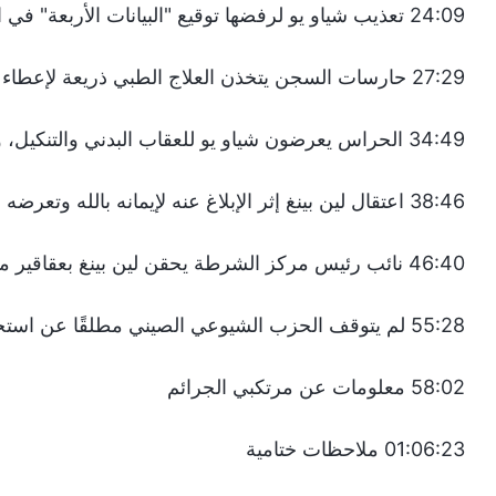
24:09 تعذيب شياو يو لرفضها توقيع "البيانات الأربعة" في السجن
27:29 حارسات السجن يتخذن العلاج الطبي ذريعة لإعطاء شياو يو عقاقير تسبب لها حالات هلوسة
34:49 الحراس يعرضون شياو يو للعقاب البدني والتنكيل، وانفطار قلوب أفراد عائلتها لحالتها بعد الإفراج عنها
38:46 اعتقال لين بينغ إثر الإبلاغ عنه لإيمانه بالله وتعرضه للضرب بوحشية أثناء الاستجواب
46:40 نائب رئيس مركز الشرطة يحقن لين بينغ بعقاقير مجهولة لمحاولة انتزاع اعتراف
55:28 لم يتوقف الحزب الشيوعي الصيني مطلقًا عن استخدام العقاقير لاضطهاد المسيحيين
58:02 معلومات عن مرتكبي الجرائم
01:06:23 ملاحظات ختامية