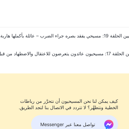
حقائق اضطهاد الحزب الشيوعي الصيني الطاغي للمسيحيين الحلقة 19: مسيحي يفقد بصره جراء الضرب – عائلة بأكملها هاربة
حقائق اضطهاد الحزب الشيوعي الصيني الطاغي للمسيحيين الحلقة 17: مسيحيون عائدون يتعرضون للاعتقال والاضطهاد من ق
كيف يمكن لنا نحن المسيحيون أن نتحرَّر من رباطات
الخطية ونتطهَّر؟ لا تتردد في الاتصال بنا لتجد الطريق.
تواصل معنا عبر Messenger