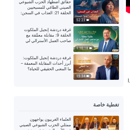
حقائق اضطهاد الحزب الشيوعي
الصيني الطاغي للمسيحيين
الحلقة 21: العذاب في السجن:
التحويل إلى "عدوٍّ" للسجناء
52:23
غرفة دردشة إنجيل الملكوت
الحلقة 9: مقابلة معمَّقة مع
صاحب العمل الأسترالي لي
كوكاب
1:10:18
غرفة دردشة إنجيل الملكوت:
أبرز أحداث المقابلة المعمقة –
ما المعنى الحقيقي للحياة؟
15:34
ا
تغطية خاصة
العلماء الغربيون يواجهون
ممثلي الحزب الشيوعي الصيني