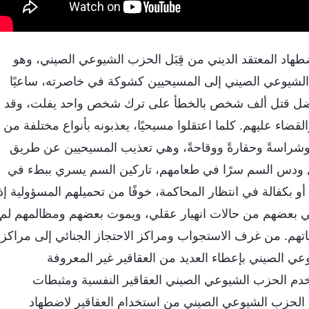
هاد المعتقد الديني من قِبَل الحزب الشيوعي الصيني، وهو
الشيوعي الصيني إلى المسيحيين كشوكة في خاصرته، ساعيًا
إنه يفضل قتل ألف شخص بالخطأ على ترك شخص واحد يفلت، وقد
ضاء عليهم. كلما اعتقلوا مسيحيًا، يعذبونه بأنواع مختلفة من
 وشراسةً وحقارةً ووقاحةً، وهي تعذيب المسيحيين عن طريق
بل ودس السم سرًا في طعامهم، تاركين السم يسري ببطء في
 بكفالة في انتظار المحاكمة، خوفًا من تحميلهم المسؤولية إذ
ني بعضهم من حالات انهيار عقلي، ويموت بعضهم ومظالمهم لم
ة حياتهم. من غرف الاستجواب ومراكز الاحتجاز الجنائي إلى مراكز
ي الصيني بإعطاء العديد من العقاقير غير المعروفة
دم الحزب الشيوعي الصيني العقاقير النفسية ومثبطات
الحزب الشيوعي الصيني من استخدام العقاقير لاضطهاد