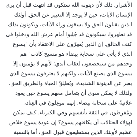
الأشرار. ذلك لأن دينونة الله ستكون قد انتهت قبل أن يرى
الإنسان الآيات، حين لا يوجد إلا التعبير عن الحق. أولئك
الذين يقبلون الحق ولا يسعَون وراء الآيات، ويكونون بذلك
قد تطهروا، سيكونون قد جُلِبوا أمام عرش الله ودخلوا في
كنف الخالق. إن الذين يُصِرّون على الاعتقاد بأن "يسوع
الذي لا يأتي على سحابة بيضاء هو مسيح كاذب" هم
وحدهم من سيخضعون لعقاب أبدي؛ لأنهم لا يؤمنون إلا
بيسوع الذي يصنع الآيات، ولكنهم لا يعترفون بيسوع الذي
يعبر عن الدينونة الشديدة، ويُطلِقُ الحياة والطريق الحق.
ولذلك لا يمكن سوى أن يتعامل معهم يسوع حين يعود
علانيةً على سحابة بيضاء. إنهم موغِلونَ في العِناد،
ومُفرِطون في الثقة بأنفسهم وفي الكبرياء. كيف يمكن
لهؤلاء الحثالات أن يكافئهم يسوع؟ إن عودة يسوع خلاص
عظيم لأولئك الذين يستطيعون قبول الحق، أما بالنسبة