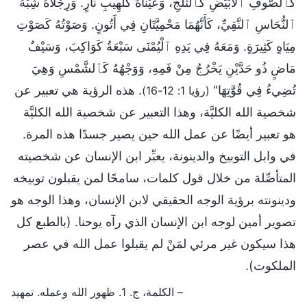
كَٱلصُّوفِ ٱلْأَبْيَضِ كَٱلثَّلْجِ، وَعَيْنَاهُ كَلَهِيبِ نَارٍ. وَرِجْلَاهُ شِبْهُ
ٱلنُّحَاسِ ٱلنَّقِيِّ، كَأَنَّهُمَا مَحْمِيَّتَانِ فِي أَتُونٍ. وَصَوْتُهُ كَصَوْتِ
مِيَاهٍ كَثِيرَةٍ. وَمَعَهُ فِي يَدِهِ ٱلْيُمْنَى سَبْعَةُ كَوَاكِبَ، وَسَيْفٌ
مَاضٍ ذُو حَدَّيْنِ يَخْرُجُ مِنْ فَمِهِ، وَوَجْهُهُ كَٱلشَّمْسِ وَهِيَ
تُضِيءُ فِي قُوَّتِهَا"
. هذه الرؤية هي تعبير عن
(رؤيا 1: 12-16)
شخصية الله الكليَّة، وهذا التعبير عن شخصية الله الكليَّة
هو تعبير أيضًا عن عمل الله حين يصير جسدًا هذه المرة.
في وابل التوبيخ والدينونة، يعبِّر ابن الإنسان عن شخصيته
المتأصِّلة من خلال قول كلمات، سامحًا لمن يقبلون توبيخه
ودينونته برؤية الوجه الحقيقي لابن الإنسان، وهذا الوجه هو
تصوير أمين لوجه ابن الإنسان الذي رآه يوحنا. (بالطبع كل
هذا سيكون غير مرئي لمَنْ لم يقبلوا عمل الله في عصر
الملكوت).
– الكلمة، ج. 1. ظهور الله وعمله. تمهيد