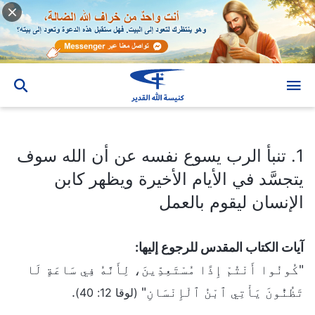
1. تنبأ الرب يسوع نفسه عن أن الله سوف يتجسَّد في الأيام الأخيرة ويظهر كابن الإنسان ليقوم بالعمل
1. تنبأ الرب يسوع نفسه عن أن الله سوف
يتجسَّد في الأيام الأخيرة ويظهر كابن
الإنسان ليقوم بالعمل
آيات الكتاب المقدس للرجوع إليها:
"كُونُوا أَنْتُمْ إِذًا مُسْتَعِدِّينَ، لِأَنَّهُ فِي سَاعَةٍ لَا
تَظُنُّونَ يَأْتِي ٱبْنُ ٱلْإِنْسَانِ"
.
(لوقا 12: 40)