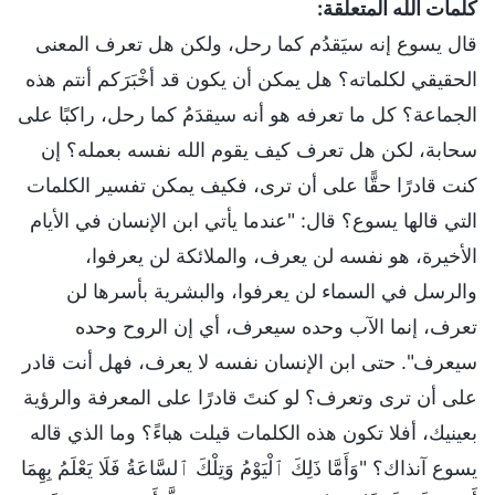
كلمات الله المتعلقة:
قال يسوع إنه سيَقدُم كما رحل، ولكن هل تعرف المعنى
الحقيقي لكلماته؟ هل يمكن أن يكون قد أخْبَرَكم أنتم هذه
الجماعة؟ كل ما تعرفه هو أنه سيقدَمُ كما رحل، راكبًا على
سحابة، لكن هل تعرف كيف يقوم الله نفسه بعمله؟ إن
كنت قادرًا حقًّا على أن ترى، فكيف يمكن تفسير الكلمات
التي قالها يسوع؟ قال: "عندما يأتي ابن الإنسان في الأيام
الأخيرة، هو نفسه لن يعرف، والملائكة لن يعرفوا،
والرسل في السماء لن يعرفوا، والبشرية بأسرها لن
تعرف، إنما الآب وحده سيعرف، أي إن الروح وحده
سيعرف". حتى ابن الإنسان نفسه لا يعرف، فهل أنت قادر
على أن ترى وتعرف؟ لو كنتَ قادرًا على المعرفة والرؤية
بعينيك، أفلا تكون هذه الكلمات قيلت هباءً؟ وما الذي قاله
يسوع آنذاك؟ "وَأَمَّا ذَلِكَ ٱلْيَوْمُ وَتِلْكَ ٱلسَّاعَةُ فَلَا يَعْلَمُ بِهِمَا