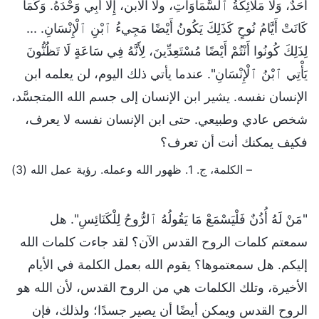
أَحَدٌ، وَلَا مَلَائِكَةُ ٱلسَّمَاوَاتِ، ولا الابن، إِلَّا أَبِي وَحْدَهُ. وَكَمَا
كَانَتْ أَيَّامُ نُوحٍ كَذَلِكَ يَكُونُ أَيْضًا مَجِيءُ ٱبْنِ ٱلْإِنْسَانِ. ...
لِذَلِكَ كُونُوا أَنْتُمْ أَيْضًا مُسْتَعِدِّينَ، لِأَنَّهُ فِي سَاعَةٍ لَا تَظُنُّونَ
يَأْتِي ٱبْنُ ٱلْإِنْسَانِ". عندما يأتي ذلك اليوم، لن يعلمه ابن
الإنسان نفسه. يشير ابن الإنسان إلى جسم الله االمتجسَّد،
شخص عادي وطبيعي. حتى ابن الإنسان نفسه لا يعرف،
فكيف يمكنك أنت أن تعرف؟
– الكلمة، ج. 1. ظهور الله وعمله. رؤية عمل الله (3)
"مَنْ لَهُ أُذُنٌ فَلْيَسْمَعْ مَا يَقُولُهُ ٱلرُّوحُ لِلْكَنَائِسِ". هل
سمعتم كلمات الروح القدس الآن؟ لقد جاءت كلمات الله
إليكم. هل سمعتموها؟ يقوم الله بعمل الكلمة في الأيام
الأخيرة، وتلك الكلمات هي من الروح القدس، لأن الله هو
الروح القدس ويمكن أيضًا أن يصير جسدًا؛ ولذلك، فإن