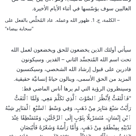
الغالبين سوف يؤسّسها في أثناء الأيام الأخيرة.
– الكلمة، ج. 1. ظهور الله وعمله. عاد المُخلِّص بالفعل على
"سحابة بيضاء"
سيأتي أولئك الذين يخضعون للحق ويخضعون لعمل الله
تحت اسم الله المُتجسِّد الثاني – القدير. وسيكونون
قادرين على قبول إرشاد الله الشخصي، وسيكتسبون
المزيد من الحق الأسمى، وينالون حياةً إنسانيَّة حقيقية.
وسينظرون الرؤية التي لم يرها أناس الماضي قط:
"فَٱلْتَفَتُّ لِأَنْظُرَ ٱلصَّوْتَ ٱلَّذِي تَكَلَّمَ مَعِي. وَلَمَّا ٱلْتَفَتُّ
رَأَيْتُ سَبْعَ مَنَايِرَ مِنْ ذَهَبٍ، وَفِي وَسْطِ ٱلسَّبْعِ ٱلْمَنَايِرِ شِبْهُ
ٱبْنِ إِنْسَانٍ، مُتَسَرْبِلًا بِثَوْبٍ إِلَى ٱلرِّجْلَيْنِ، وَمُتَمَنْطِقًا عِنْدَ
ثَدْيَيْهِ بِمِنْطَقَةٍ مِنْ ذَهَبٍ. وَأَمَّا رَأْسُهُ وَشَعْرُهُ فَأَبْيَضَانِ