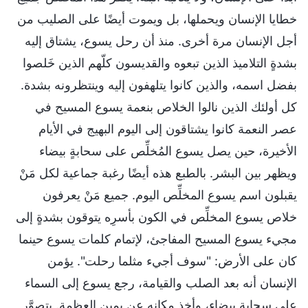
خطايا الإنسان ويحملها، بل ويموت أيضًا على الصليب من
أجل الإنسان مرة أخرى. منذ أن رحل يسوع، يشتاق إليه
بشدةٍ التلاميذ الذين تبعوه والقديسون كلّهم الذين خَلصوا
بفضل اسمه، والذين كانوا يتلهفون إليه وينتظرونه بشدة.
كل أولئك الذين نالوا الخلاص بنعمة يسوع المسيح في
عصر النعمة كانوا يشتاقون إلى اليوم البهيج في الأيام
الأخيرة، حين يصل يسوع المُخلِّص على سحابةٍ بيضاء
ويظهر بين البشر. بالطبع هذه أيضًا رغبة جماعية لكل مَنْ
يقبلون اسم يسوع المخلِّص اليوم. جميع مَنْ يعرفون
خلاص يسوع المخلِّص في الكون بأسرِه يتوقون بشدةٍ إلى
مجيء يسوع المسيح المفاجئ، لإتمام كلمات يسوع حينما
كان على الأرض: "سوف أجيء مثلما رحلت". يؤمن
الإنسان أنه بعد الصلب والقيامة، رجع يسوع إلى السماء
على سحابةٍ بيضاء، وأخذ مكانه عن يمين العظمة. يتصوَّر