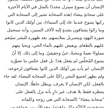
الإنسان أن يسوع سينزل مجددًا بالمثل في الأيام الأخيرة
على سحابةٍ بيضاء (هذه السحابة تشير إلى السحابة التي
ركبها يسوع عندما عاد إلى السماء)، بين أولئك الذين كانوا
وما زالوا يشتاقون بشدةٍ إليه لآلاف السنين، وأنه سيحمل
صورة اليهود ويتسربل بملابسهم. بعد ظهوره للبشر سيُنعم
عليهم بالطعام، ويفيض عليهم بالماء الحي، ويحيا بينهم
مملوءًا نعمةً ومحبةً، حيٌ وحقيقيّ. وما إلى ذلك. إلا أنّ
يسوع المُخلِّص لم يفعل هذا؛ بل فعل عكس ما تصوَّره
الإنسان. لم يأتِ بين أولئك الذين كانوا يشتاقون لرجوعه،
ولم يظهر لجميع البشر راكبًا على السحابة البيضاء. لقد جاء
بالفعل، لكن الإنسان لا يعرف، ويظل جاهلًا. الإنسان
ينتظره فقط بلا هدف، غير دارٍ بأنه نزل بالفعل على
"سحابة بيضاء" (السحابة التي هي روحه وكلماته
وشخصيته الكليَّة وكل ماهيته)، وهو الآن بين جماعة من