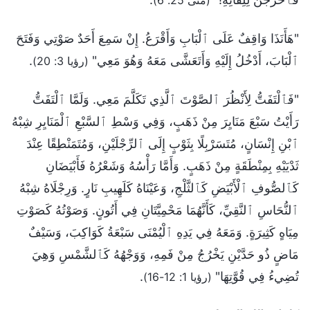
"هَأَنَذَا وَاقِفٌ عَلَى ٱلْبَابِ وَأَقْرَعُ. إِنْ سَمِعَ أَحَدٌ صَوْتِي وَفَتَحَ
ٱلْبَابَ، أَدْخُلُ إِلَيْهِ وَأَتَعَشَّى مَعَهُ وَهُوَ مَعِي"
.
(رؤيا 3: 20)
"فَٱلْتَفَتُّ لِأَنْظُرَ ٱلصَّوْتَ ٱلَّذِي تَكَلَّمَ مَعِي. وَلَمَّا ٱلْتَفَتُّ
رَأَيْتُ سَبْعَ مَنَايِرَ مِنْ ذَهَبٍ، وَفِي وَسْطِ ٱلسَّبْعِ ٱلْمَنَايِرِ شِبْهُ
ٱبْنِ إِنْسَانٍ، مُتَسَرْبِلًا بِثَوْبٍ إِلَى ٱلرِّجْلَيْنِ، وَمُتَمَنْطِقًا عِنْدَ
ثَدْيَيْهِ بِمِنْطَقَةٍ مِنْ ذَهَبٍ. وَأَمَّا رَأْسُهُ وَشَعْرُهُ فَأَبْيَضَانِ
كَٱلصُّوفِ ٱلْأَبْيَضِ كَٱلثَّلْجِ، وَعَيْنَاهُ كَلَهِيبِ نَارٍ. وَرِجْلَاهُ شِبْهُ
ٱلنُّحَاسِ ٱلنَّقِيِّ، كَأَنَّهُمَا مَحْمِيَّتَانِ فِي أَتُونٍ. وَصَوْتُهُ كَصَوْتِ
مِيَاهٍ كَثِيرَةٍ. وَمَعَهُ فِي يَدِهِ ٱلْيُمْنَى سَبْعَةُ كَوَاكِبَ، وَسَيْفٌ
مَاضٍ ذُو حَدَّيْنِ يَخْرُجُ مِنْ فَمِهِ، وَوَجْهُهُ كَٱلشَّمْسِ وَهِيَ
تُضِيءُ فِي قُوَّتِهَا"
.
(رؤيا 1: 12-16)