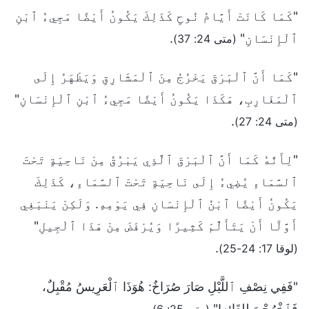
"كَمَا كَانَتْ أَيَّامُ نُوحٍ كَذَلِكَ يَكُونُ أَيْضًا مَجِيءُ ٱبْنِ
ٱلْإِنْسَانِ"
.
(متى 24: 37)
"كَمَا أَنَّ ٱلْبَرْقَ يَخْرُجُ مِنَ ٱلْمَشَارِقِ وَيَظْهَرُ إِلَى
ٱلْمَغَارِبِ، هَكَذَا يَكُونُ أَيْضًا مَجِيءُ ٱبْنِ ٱلْإِنْسَانِ"
.
(متى 24: 27)
"لِأَنَّهُ كَمَا أَنَّ ٱلْبَرْقَ ٱلَّذِي يَبْرُقُ مِنْ نَاحِيَةٍ تَحْتَ
ٱلسَّمَاءِ يُضِيءُ إِلَى نَاحِيَةٍ تَحْتَ ٱلسَّمَاءِ، كَذَلِكَ
يَكُونُ أَيْضًا ٱبْنُ ٱلْإِنْسَانِ فِي يَوْمِهِ. وَلَكِنْ يَنْبَغِي
أَوَّلًا أَنْ يَتَأَلَّمَ كَثِيرًا وَيُرْفَضَ مِنْ هَذَا ٱلْجِيلِ"
.
(لوقا 17: 24-25)
"فَفِي نِصْفِ ٱللَّيْلِ صَارَ صُرَاخٌ: هُوَذَا ٱلْعَرِيسُ مُقْبِلٌ،
فَٱخْرُجْنَ لِلِقَائِهِ!"
.
(متى 25: 6)