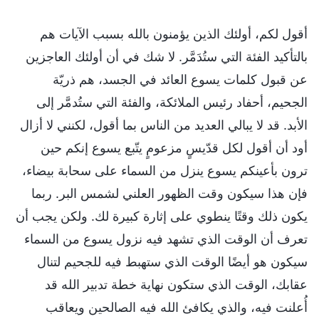
أقول لكم، أولئك الذين يؤمنون بالله بسبب الآيات هم
بالتأكيد الفئة التي ستُدَمَّر. لا شك في أن أولئك العاجزين
عن قبول كلمات يسوع العائد في الجسد، هم ذريّة
الجحيم، أحفاد رئيس الملائكة، والفئة التي ستُدمَّر إلى
الأبد. قد لا يبالي العديد من الناس بما أقول، لكنني لا أزال
أود أن أقول لكل قدّيسٍ مزعومٍ يتّبع يسوع إنكم حين
ترون بأعينكم يسوع ينزل من السماء على سحابة بيضاء،
فإن هذا سيكون وقت الظهور العلني لشمس البر. ربما
يكون ذلك وقتًا ينطوي على إثارة كبيرة لك. ولكن يجب أن
تعرف أن الوقت الذي تشهد فيه نزول يسوع من السماء
سيكون هو أيضًا الوقت الذي ستهبط فيه للجحيم لتنال
عقابك، الوقت الذي ستكون نهاية خطة تدبير الله قد
أُعلنت فيه، والذي يكافئ الله فيه الصالحين ويعاقب