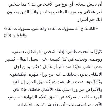
أن تعيش بسلام. أي نوع من الأشخاص هذا؟ هذا شخص
غير عقلاني ومسبب للمتاعب بعناد، وأولئك الذين يفعلون
ذلك هم أشرار.
– الكلمة، ج. 5. مسؤوليات القادة والعاملين. مسؤوليات القادة
والعاملين (26)
كثيرًا ما تحدث ظاهرة إدانة شخص ما بشكل تعسفي،
ووصمه، وتعذيبه في كلّ كنيسة. على سبيل المثال، يُضمِر
بعض الناس تحيُّزًا ضد قائدٍ أو عامل مُعيَّن، ومن أجل
الانتقام، يدلون بتعليقات عنه من وراء ظهره، فيكشفونه
ويُشرِّحونه تحت ستار عقد شركة حول الحق. إن النية
والأغراض من وراء مثل هذه الأفعال خاطئة. فإذا كان
المرء حقًا يعقد شركة عن الحق ليُقدِّم الشهادة لله وينفع
الآخرين، فينبغي عليه أن يعقد شركة عن اختباراته