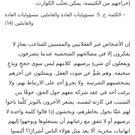
إخراجهم من الكنيسة، يمكن تجنُّب الكوارث.
– الكلمة، ج. 5. مسؤوليات القادة والعاملين. مسؤوليات القادة
والعاملين (14)
إن الأشخاص غير العقلانيين والمسببين للمتاعب بعنادٍ لا
يفكرون إلا في مصالحهم الشخصية عندما يتصرفون،
ويفعلون أي شيءٍ يرضيهم. كلامهم ليس سوى حججٍ وبِدَعٍ
سخيفة، وهم صُمٌّ عن صوت العقل. ويمتلئون عن آخرهم
بشخصيتهم الشرسة. ولا يجرؤ أحد على الارتباط بهم، ولا
يرغب أحد في عقد شركة معهم حول الحق، خوفًا من
التسبب في كارثة لنفسه. يشعر الآخرون بالتوتر كلَّما باحوا
لهم عمَّا يجول بخاطرهم، ويخشون إذا قالوا كلمة واحدة لا
ترضيهم أو لا تتفق مع رغباتهم أن يستغلوها ويوجهوا إليهم
اتهامات مخزية. ألا يعد مثل هؤلاء الناس أشرارًا؟ أليسوا