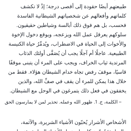
طبيعتهم أيضًا حقودة إلى أقصى درجة؛ إذْ لا تكشف
كلماتهم وأفعالهم عن شخصياتهم الشيطانية الفاسدة
فحسب، بل هم فوق ذلك أبالسة وشياطين حقيقيون.
سلوكهم يعرقل عمل الله ويزعجه، ويوقع دخول الإخوة
والأخوات إلى الحياة في الاضطراب، ويُدمِّرُ حياة الكنيسة
الطبيعية. عاجلًا أم آجلًا يجب أن يُصَفَّى أولئك الذئاب
المرتدية ثياب الخراف، ويجب على المرء أن يتبنى موقفًا
قاسيًا، موقفَ رفض تجاه خدام الشيطان هؤلاء. فقط من
خلال هذا يمكن للمرء أن يقف في صفِّ الله، والذين
يخفقون في فعل ذلك يتمرغون في الوحل مع الشيطان.
– الكلمة، ج. 1. ظهور الله وعمله. تحذير لمن لا يمارسون الحق
الأشخاص الأشرار يُحبّون الأشياء الشريرة، والآثمة،