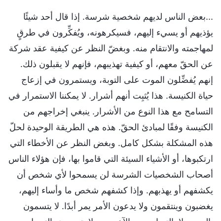
...بعض الناس لديهم شخصية شرسة. إذا قال أحد شيئًا
يؤذيهم أو يسيء إليهم، فسيكرهونه، ويُفكِّرون في طرقٍ
لمهاجمته والانتقام منه. وبغضّ النظر عن كيفية عقد شركة
عن الحقّ معهم، أو كيفية تهذيبهم، فإنهم لا يقبلون ذلك.
إنهم يُفضِّلون الموت على التوبة، ويستمرون في إزعاج
حياة الكنيسة. هذا يُثبِت أنهم أشرار. لا يمكننا الاستمرار في
التسامح مع هذا النوع من الأشرار. ينبغي إخراجهم من
الكنيسة وفقًا لمبادئ الحقّ. هذه هي الطريقة الوحيدة لحلّ
هذه المشكلة بشكل كامل. وبغض النظر عن الأخطاء التي
ارتكبوها، أو الأشياء السيئة التي قاموا بها، فإن هؤلاء الناس
أصحاب الشخصيات الشرسة لن يسمحوا لأي شخص أن
يكشفهم أو يهذبهم. وإذا كشفهم شخص ما وأساء إليهم،
يغضبون وينتقمون ولا يدعون الأمر يمر أبدًا. لا يتسمون