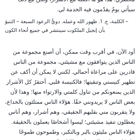
سيأتي يومٌ يقدّمون فيه الخدمة لي.
– الكلمة، ج. 1. ظهور الله وعمله. دويُّ الرعود السبعة – التنبؤ
بأن إنجيل الملكوت سينتشر في جميع أنحاء الكون
أود الآن، في أقرب وقت ممكن، أن أصنع مجموعة من
الناس الذين يتوافقون مع مشيئتي، مجموعة من الناس
قادرين على مراعاة أحمالي. لكنني لا يمكن أن أكف عن
تطهير كنيستي وتنقيتها؛ فالكنيسة قلبي. أحتقرُ كل الأشرار
الذين يمنعونكم من تناول كلمتي والارتواء منها؛ وهذا لأن
بعض الناس لا يريدونني حقًا. هؤلاء الناس ممتلئون بالخداع،
ولا يتقربون مني بقلبهم الحقيقي، وهم أشرار، وهم أناس
يعطلون تنفيذ مشيئتي؛ ليسوا أشخاصًا يعملون بالحقيقة.
هؤلاء الناس مليئون بالبر وبالتكبر، وطموحون طموحًا