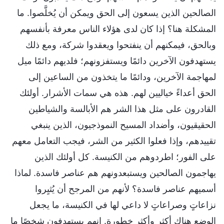
الصالحين الذين يسعون إلى الحق ويمكن أن يُخلَّصوا. ما
المشكلة هنا؟ إذا كان لدى هؤلاء الناس معرفة بأنفسهم
وبالحق، فيمكنهم أن ينفتحوا ويعقدوا شركة، ومع ذلك
يستهدفون الآخرين دائمًا ويستفزونهم؛ فلديهم دائمًا ميل
لمهاجمة الآخرين، ودائمًا ما يتخذون من الساعين إلى
الحق أعداءً خياليين لهم. هذه هي سمات الأشرار. أولئك
القادرون على مثل هذا الشر هم الأبالسة والشياطين
الحقيقيون، وأضداد المسيح النموذجيون، الذين ينبغي
تقييدهم، وإذا فعلوا الكثير من الشر، فيجب التعامل معهم
على الفور؛ اطردوهم من الكنيسة. كل أولئك الذين
يهاجمون الصالحين ويستبعدونهم هم عناصر فاسدة. لماذا
أسميهم عناصر فاسدة؟ لأنهم من المرجح أن يُثيِروا
نزاعاتٍ وصراعاتٍ لا داعي لها في الكنيسة، ما يجعل
الوضع هناك أكثر وأكثر خطورة. إنهم يستهدفون شخصًا ما