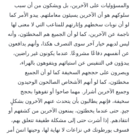
والمسؤوليات على الآخرين، بل ويشكون من أن سبب
سلوكهم هو أن الآخرين يسيئون معاملتهم. يبدو الأمر كما
لو أن نوبات سخطهم وإثارتهم للمتاعب التي لا معنى لها
ناجمة عن الآخرين، كما لو أن الجميع هم المخطئون، وأنه
ليس لديهم خيار آخر سوى التصرف هكذا، وأنهم يدافعون
عن أنفسهم دفاعًا مشروعًا. عندما يكونون غير راضين،
يبدؤون في التنفيس عن استيائهم ويتفوهون بالهراء،
ويصرون على حججهم السخيفة كما لو أن الجميع
مخطئون، كما لو أنهم الأشخاص الصالحون الوحيدون
وجميع الآخرين أشرار. مهما صاحوا أو تفوهوا بحجج
سخيفة، فإنهم يطالبون بأن يتحدث عنهم الآخرون بشكلٍ
جيدٍ. حتى عندما يخطئون، يمنعون الآخرين من كشفهم أو
انتقادهم. إذا أشرت حتى إلى مشكلة طفيفة تتعلق بهم،
فسوف يورطونك في نزاعات لا نهاية لها، وحينها انسَ أمر