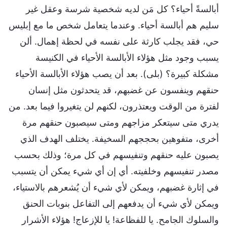
أبالسةً أحياء؟ كل مَن لديه شخصية شرسة وعقل غير
سليم هم أبالسة أحياء. وعندما يتعامل شخص ما مع إبليس
حي، فقد يجلب كارثة على نفسه في لحظة إهمال. ألن
يسبب وجود مثل هؤلاء الأبالسة الأحياء في الكنيسة
مشكلة كبيرة؟ (بلى). بعد أن يصب هؤلاء الأبالسة الأحياء
حنقهم وينفسون عن غضبهم، قد يتحدثون مثل إنسان
لفترة من الوقت ويعتذرون، لكنهم لن يتغيروا فيما بعد. من
يدري متى سيتعكر مزاجهم ومتى سيصبون حنقهم مرة
أخرى، متفوهين بحججهم السخيفة. يختلف الهدف الذي
يصبون عليه حنقهم وتنفيسهم في كل مرة؛ وذلك بحسب
مصدر تنفيسهم وخلفيته. أي إن أي شيء يمكن أن يتسبب
في إثارة غضبهم، ويمكن لأي شيء أن يُشعرهم بالاستياء،
ويمكن لأي شيء أن يدفعهم إلى التفاعل بنوبات الحنق
والسلوك الجامح. يا للفظاعة! يا للإزعاج! هؤلاء الأشرار