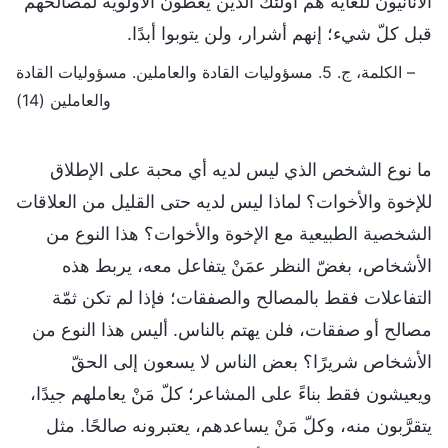
الأنانيون للغاية هم أولئك الذين يعطون الأولوية لمصالحهم
قبل كلّ شيء؛ إنهم أشرار، ولن يتوبوا أبدًا.
– الكلمة، ج. 5. مسؤوليات القادة والعاملين. مسؤوليات القادة
والعاملين (14)
ما نوع الشخص الذي ليس لديه أي محبة على الإطلاق
للإخوة والأخوات؟ لماذا ليس لديه حتى القليل من العلاقات
الشخصية الطبيعية مع الإخوة والأخوات؟ هذا النوع من
الأشخاص، بغضّ النظر عمَنْ يتفاعل معه، يربط هذه
التفاعلات فقط بالمصالح والصفقات؛ فإذا لم تكن ثمّة
مصالح أو صفقات، فلن يهتم بالناس. أليس هذا النوع من
الأشخاص شريرًا؟ بعض الناس لا يسعون إلى الحقّ
ويعيشون فقط بناءً على المشاعر؛ كلّ مَنْ يعاملهم جيدًا،
يتقرَّبون منه، وكلّ مَنْ يساعدهم، يعتبرونه صالحًا. مثل