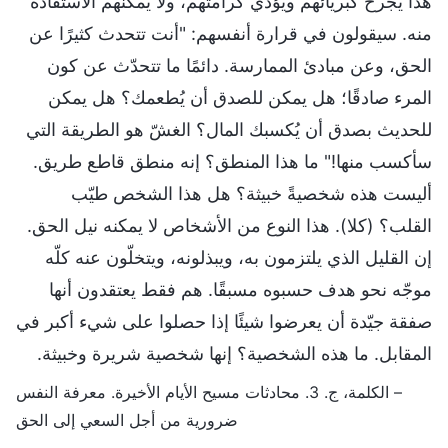
هذا يجرح كبريائهم ويؤذي كرامتهم، ولا يمكنهم الاستفادة
منه. سيقولون في قرارة أنفسهم: "أنت تتحدث كثيرًا عن
الحق، وعن مبادئ الممارسة. دائمًا ما تتحدّث عن كون
المرء صادقًا؛ هل يمكن للصدق أن يُطعمك؟ هل يمكن
للحديث بصدق أن يُكسبك المال؟ الغشّ هو الطريقة التي
سأكسب منها!" ما هذا المنطق؟ إنه منطق قاطع طريق.
أليست هذه شخصيةً خبيثة؟ هل هذا الشخص طيّب
القلب؟ (كلا). هذا النوع من الأشخاص لا يمكنه نيل الحق.
إن القليل الذي يلتزمون به، ويبذلونه، ويتخلّون عنه كلّه
موجّه نحو هدف حسبوه مسبقًا. هم فقط يعتقدون أنها
صفقة جيّدة أن يعرضوا شيئًا إذا حصلوا على شيء أكبر في
المقابل. ما هذه الشخصية؟ إنها شخصية شريرة وخبيثة.
– الكلمة، ج. 3. محادثات مسيح الأيام الأخيرة. معرفة النفس
ضرورية من أجل السعي إلى الحق