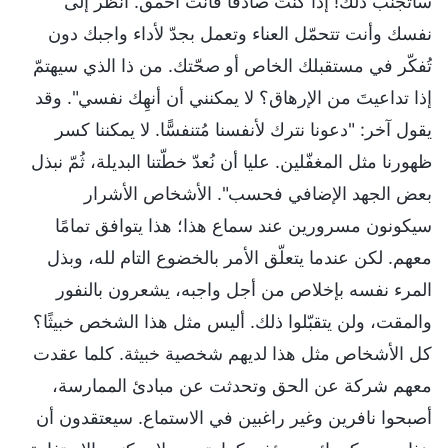
سأتجنّب ذلك! إذا كنتَ صادقًا فأنت أحمق. انظر إلى
نفسك وأنت تتحمّل العناء وتعمل بجدّ لأداء واجبك دون
تُفكّر في مستقبلك الخاص أو صحّتك. من ذا الذي سيهتمّ
إذا تداعيتَ من الإرهاق؟ لا يمكنني أن أنهِك نفسي". وقد
يقول آخر: "دعونا نترك لأنفسنا مُتنفسًّا. لا يمكننا كسر
ظهورنا مثل المغفّلين. عليا أن نُعدّ خطّتنا البديلة، ثُمّ نبذل
بعض الجهد الإضافي فحسب". الأشخاص الأشرار
سيكونون مسرورين عند سماع هذا؛ هذا يتوافق تمامًا
معهم. لكن عندما يتعلّق الأمر بالخضوع التام لله، وبذل
المرء نفسه بإخلاص من أجل واجبه، يشعرون بالنفور
والمقت، ولن يتقبّلوا ذلك. أليس مثل هذا الشخص خبيثًا؟
كل الأشخاص مثل هذا لديهم شخصية خبيثة. كلما عقدت
معهم شركة عن الحق وتحدثت عن مبادئ الممارسة،
أصبحوا نافرين وغير راغبين في الاستماع. سيعتقدون أن