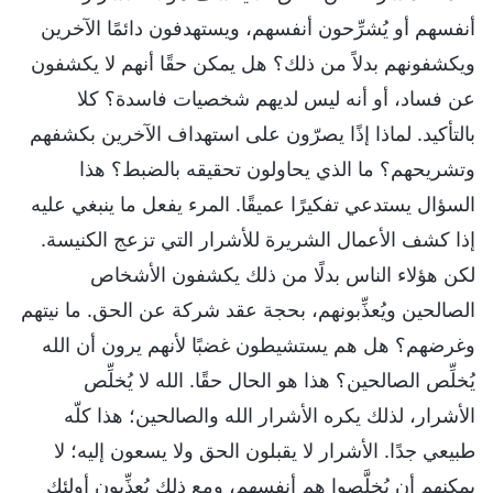
أنفسهم أو يُشرِّحون أنفسهم، ويستهدفون دائمًا الآخرين
ويكشفونهم بدلاً من ذلك؟ هل يمكن حقًا أنهم لا يكشفون
عن فساد، أو أنه ليس لديهم شخصيات فاسدة؟ كلا
بالتأكيد. لماذا إذًا يصرّون على استهداف الآخرين بكشفهم
وتشريحهم؟ ما الذي يحاولون تحقيقه بالضبط؟ هذا
السؤال يستدعي تفكيرًا عميقًا. المرء يفعل ما ينبغي عليه
إذا كشف الأعمال الشريرة للأشرار التي تزعج الكنيسة.
لكن هؤلاء الناس بدلًا من ذلك يكشفون الأشخاص
الصالحين ويُعذِّبونهم، بحجة عقد شركة عن الحق. ما نيتهم
وغرضهم؟ هل هم يستشيطون غضبًا لأنهم يرون أن الله
يُخلِّص الصالحين؟ هذا هو الحال حقًا. الله لا يُخلِّص
الأشرار، لذلك يكره الأشرار الله والصالحين؛ هذا كلّه
طبيعي جدًا. الأشرار لا يقبلون الحق ولا يسعون إليه؛ لا
يمكنهم أن يُخلَّصوا هم أنفسهم، ومع ذلك يُعذِّبون أولئك