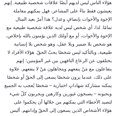
هؤلاء الناس ليس لديهم أيضًا علاقات شخصية طبيعية. إنهم
يعيشون فقط بناءً على المشاعر، فهل يمكنهم معاملة
الإخوة والأخوات بإنصافٍ وعدل؟ هذا أمرٌ بعيد المنال
تمامًا. لذا، أي شخص ليس لديه علاقة شخصية طبيعية مع
الإخوة والأخوات، أو مع أولئك الذين يؤمنون بالله بإخلاص،
هو شخص بلا ضمير وبلا عقل، وهو شخص بلا إنسانية
طبيعية، وبالتأكيد ليس شخصًا يحبّ الحقّ. هؤلاء الأفراد لا
يختلفون عن الرعاع التافهين بين غير المؤمنين؛ إنهم
يتفاعلون مع مَنْ ينفعهم ويتجاهلون مَنْ لا ينفعهم. علاوة
على ذلك، عندما يرون شخصًا يسعى إلى الحقّ أو شخصًا
يمكنه مشاركة شهاداتٍ اختبارية – شخصًا يُعجب به الجميع
ويحبونه – يصبحون غيورين وكارهين ويجربون كلّ شيء
لتصيد الأخطاء التي يمكنهم من خلالها أن يحكموا على
هؤلاء الأشخاص الذين يسعون إلى الحقّ وإدانتهم. أليس