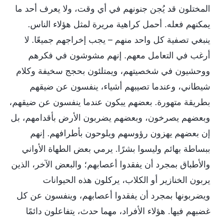
المختلون قد يُجن جنونهم في أي وقت، ولا يعرف أحد ما
يمكنهم فعله. أحمل كراهية مريرة لمثل هؤلاء الناس.
ينبغي تصفية كل واحد منهم – يجب إخراجهم جميعًا. لا
أرغب في التعامل معهم. إنهم مشوشون في فكرهم
ووحشيون في شخصيتهم، ويمتلئون بحجج سخيفة وكلام
شيطاني، وعندما تصيبهم أشياء، ينفسون عن ضيقهم
بطريقة متهورة. بعضهم يبكون عندما ينفسون عن ضيقهم،
وبعضهم يصرخون، وبعضهم يضربون الأرض بأقدامهم، بل
إن بعضهم يهزون رؤوسهم ويلوحون بأطرافهم. إنهم
ببساطة بهائم وليسوا بشرًا. يرمي بعض الطهاة الأواني
والأطباق بمجرد أن يفقدوا أعصابهم؛ والبعض الآخر، الذين
يربون الخنازير أو الكلاب، يركلون هذه الحيوانات
ويضربونها بمجرد أن يفقدوا أعصابهم، وينفسون عن كل
غضبهم فيها. هؤلاء الأفراد، مهما حدث، يتفاعلون دائمًا