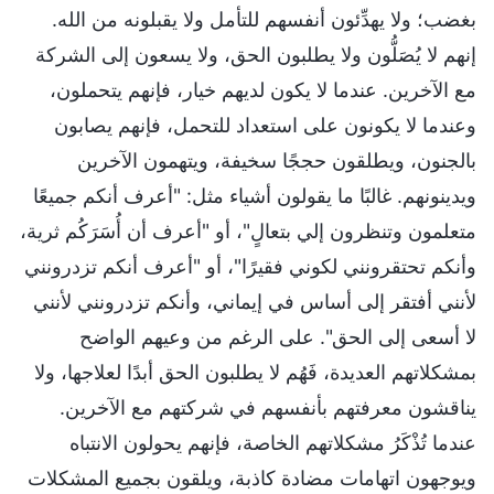
بغضب؛ ولا يهدِّئون أنفسهم للتأمل ولا يقبلونه من الله.
إنهم لا يُصَلُّون ولا يطلبون الحق، ولا يسعون إلى الشركة
مع الآخرين. عندما لا يكون لديهم خيار، فإنهم يتحملون،
وعندما لا يكونون على استعداد للتحمل، فإنهم يصابون
بالجنون، ويطلقون حججًا سخيفة، ويتهمون الآخرين
ويدينونهم. غالبًا ما يقولون أشياء مثل: "أعرف أنكم جميعًا
متعلمون وتنظرون إلي بتعالٍ"، أو "أعرف أن أُسَرَكُم ثرية،
وأنكم تحتقرونني لكوني فقيرًا"، أو "أعرف أنكم تزدرونني
لأنني أفتقر إلى أساس في إيماني، وأنكم تزدرونني لأنني
لا أسعى إلى الحق". على الرغم من وعيهم الواضح
بمشكلاتهم العديدة، فَهُم لا يطلبون الحق أبدًا لعلاجها، ولا
يناقشون معرفتهم بأنفسهم في شركتهم مع الآخرين.
عندما تُذْكَرُ مشكلاتهم الخاصة، فإنهم يحولون الانتباه
ويوجهون اتهامات مضادة كاذبة، ويلقون بجميع المشكلات