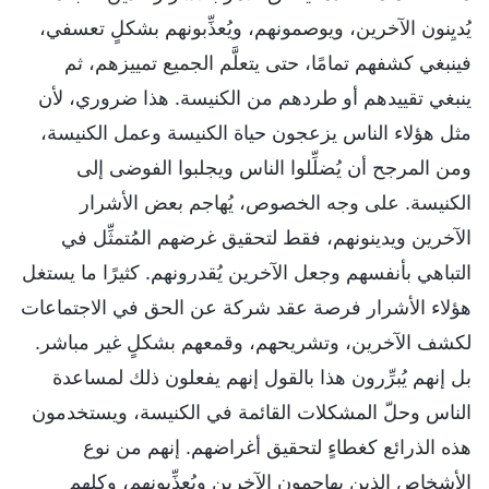
يُديِنون الآخرين، ويوصمونهم، ويُعذِّبونهم بشكلٍ تعسفي،
فينبغي كشفهم تمامًا، حتى يتعلَّم الجميع تمييزهم، ثم
ينبغي تقييدهم أو طردهم من الكنيسة. هذا ضروري، لأن
مثل هؤلاء الناس يزعجون حياة الكنيسة وعمل الكنيسة،
ومن المرجح أن يُضلِّلوا الناس ويجلبوا الفوضى إلى
الكنيسة. على وجه الخصوص، يُهاجم بعض الأشرار
الآخرين ويدينونهم، فقط لتحقيق غرضهم المُتمثِّل في
التباهي بأنفسهم وجعل الآخرين يُقدرونهم. كثيرًا ما يستغل
هؤلاء الأشرار فرصة عقد شركة عن الحق في الاجتماعات
لكشف الآخرين، وتشريحهم، وقمعهم بشكلٍ غير مباشر.
بل إنهم يُبرِّرون هذا بالقول إنهم يفعلون ذلك لمساعدة
الناس وحلّ المشكلات القائمة في الكنيسة، ويستخدمون
هذه الذرائع كغطاءٍ لتحقيق أغراضهم. إنهم من نوع
الأشخاص الذين يهاجمون الآخرين ويُعذِّبونهم، وكلهم