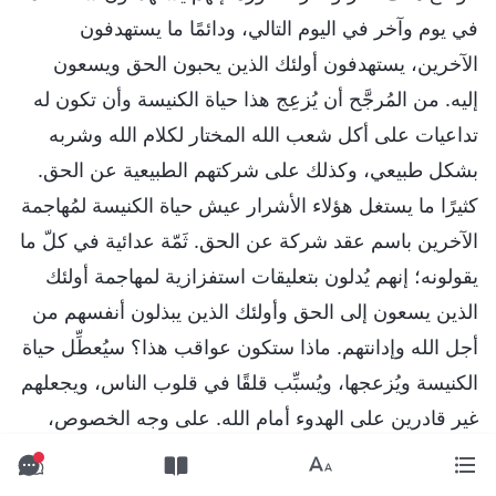
في يوم وآخر في اليوم التالي، ودائمًا ما يستهدفون
الآخرين، يستهدفون أولئك الذين يحبون الحق ويسعون
إليه. من المُرجَّح أن يُزعِج هذا حياة الكنيسة وأن تكون له
تداعيات على أكل شعب الله المختار لكلام الله وشربه
بشكل طبيعي، وكذلك على شركتهم الطبيعية عن الحق.
كثيرًا ما يستغل هؤلاء الأشرار عيش حياة الكنيسة لمُهاجمة
الآخرين باسم عقد شركة عن الحق. ثَمّة عدائية في كلّ ما
يقولونه؛ إنهم يُدلون بتعليقات استفزازية لمهاجمة أولئك
الذين يسعون إلى الحق وأولئك الذين يبذلون أنفسهم من
أجل الله وإدانتهم. ماذا ستكون عواقب هذا؟ سيُعطِّل حياة
الكنيسة ويُزعجها، ويُسبِّب قلقًا في قلوب الناس، ويجعلهم
غير قادرين على الهدوء أمام الله. على وجه الخصوص،
يمكن للأشياء عديمة الضمير التي يقولها هؤلاء الأشرار
لإدانة الآخرين، ومهاجمتهم، وجرحهم أن تثير المقاومة. هذا