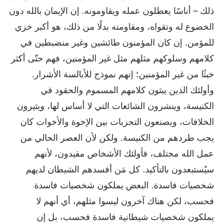
ذلك – أناسًا يعطلون عمله ويقاومونه. إن الإيمان بالله دون
الخضوع له وتقواه، ومقاومته بدلًا من ذلك، هو أكبر خزي
للمؤمن. إن كان المؤمنون طائشين وغير منضبطين في
كلامهم وسلوكهم مثلهم مثل غير المؤمنين، فهم حتّى أكثر
خبثًا من غير المؤمنين؛ إنهم نموذج للأبالسة الأشرار.
وأولئك الذين يبثون كلامهم المسموم والحقود في
الكنيسة، وينشرون الشائعات التي لا أساس لها، ويثيرون
الخلافات، ويصنعون التحزبات بين الإخوة والأخوات كان
يجب طردهم من الكنيسة. ولكن لأن العصر الحالي من
عمل الله مختلف، فأولئك الأشخاص مقيدون، لأنهم
سيُستبعدون بالتأكيد. كل مَن أفسدهم الشيطان لديهم
شخصيات فاسدة. البعض يملكون شخصيات فاسدة
فحسب، لكن هناك آخرون ليسوا مثلهم، أي أنهم لا
يملكون شخصيات شيطانية فاسدة فحسب، بل إن