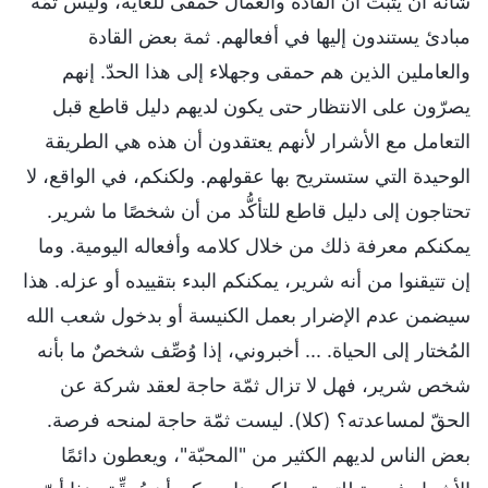
شأنه أن يثبت أن القادة والعمال حمقى للغاية، وليس ثمّة
مبادئ يستندون إليها في أفعالهم. ثمة بعض القادة
والعاملين الذين هم حمقى وجهلاء إلى هذا الحدّ. إنهم
يصرّون على الانتظار حتى يكون لديهم دليل قاطع قبل
التعامل مع الأشرار لأنهم يعتقدون أن هذه هي الطريقة
الوحيدة التي ستستريح بها عقولهم. ولكنكم، في الواقع، لا
تحتاجون إلى دليل قاطع للتأكُّد من أن شخصًا ما شرير.
يمكنكم معرفة ذلك من خلال كلامه وأفعاله اليومية. وما
إن تتيقنوا من أنه شرير، يمكنكم البدء بتقييده أو عزله. هذا
سيضمن عدم الإضرار بعمل الكنيسة أو بدخول شعب الله
المُختار إلى الحياة. ... أخبروني، إذا وُصِّف شخصٌ ما بأنه
شخص شرير، فهل لا تزال ثمّة حاجة لعقد شركة عن
الحقّ لمساعدته؟ (كلا). ليست ثمّة حاجة لمنحه فرصة.
بعض الناس لديهم الكثير من "المحبّة"، ويعطون دائمًا