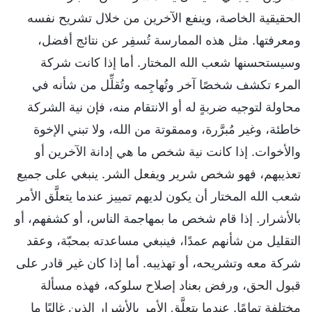
الحقيقية الخاصة، وينفع الآخرين من خلال تشريح نفسه
ومعرفتها. مثل هذه الممارسة تُسفِر عن نتائج أفضل،
وسيستحسنها شعب الله المختار. أما إذا كانت شركة
المرء تكشف شخصًا آخر وتُهاجِمه وتُقلِّل من شأنه في
محاولة لتوجيه ضربةٍ له أو الانتقام منه، فإن نية الشركة
خاطئة، وغير مُبرَّرة، وممقوتة من الله، ولا تبني الإخوة
والأخوات. إذا كانت نية شخص ما هي إدانة الآخرين أو
تعذيبهم، فهو شخص شرير ويفعل الشر. ينبغي على جميع
شعب الله المختار أن يكون لديهم تمييز عندما يتعلَّق الأمر
بالأشرار. إذا قام شخص ما بمهاجمة الناس، أو كشفهم، أو
التقليل من شأنهم عمدًا، فينبغي مساعدته بمحبّة، وعقد
شركة معه وتشريحه، أو تهذيبه. أما إذا كان غير قادر على
قبول الحق، ورفض بعناد إصلاح سلوكه، فهذه مسألة
مختلفة تمامًا. عندما يتعلَّق الأمر بالأشرار الذين غالبًا ما