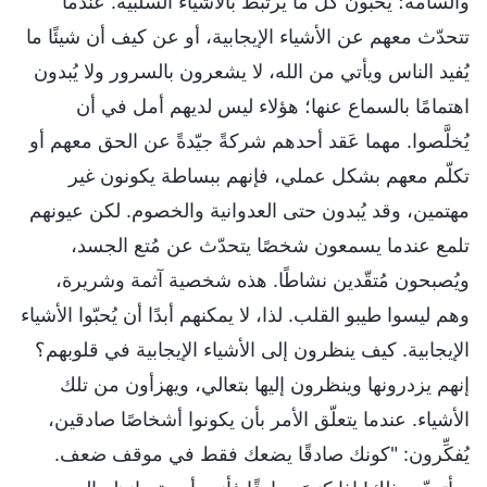
والسامة؛ يُحبّون كل ما يرتبط بالأشياء السلبية. عندما
تتحدّث معهم عن الأشياء الإيجابية، أو عن كيف أن شيئًا ما
يُفيد الناس ويأتي من الله، لا يشعرون بالسرور ولا يُبدون
اهتمامًا بالسماع عنها؛ هؤلاء ليس لديهم أمل في أن
يُخلَّصوا. مهما عَقد أحدهم شركةً جيّدةً عن الحق معهم أو
تكلّم معهم بشكل عملي، فإنهم ببساطة يكونون غير
مهتمين، وقد يُبدون حتى العدوانية والخصوم. لكن عيونهم
تلمع عندما يسمعون شخصًا يتحدّث عن مُتع الجسد،
ويُصبحون مُتقّدين نشاطًا. هذه شخصية آثمة وشريرة،
وهم ليسوا طيبو القلب. لذا، لا يمكنهم أبدًا أن يُحبّوا الأشياء
الإيجابية. كيف ينظرون إلى الأشياء الإيجابية في قلوبهم؟
إنهم يزدرونها وينظرون إليها بتعالي، ويهزأون من تلك
الأشياء. عندما يتعلّق الأمر بأن يكونوا أشخاصًا صادقين،
يُفكِّرون: "كونك صادقًا يضعك فقط في موقف ضعف.