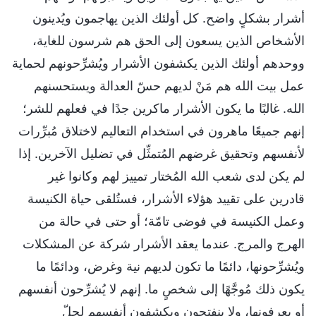
أشرار بشكلٍ واضح. كل أولئك الذين يهاجمون ويُدينون
الأشخاص الذين يسعون إلى الحق هم شرسون للغاية،
ووحدهم أولئك الذين يكشفون الأشرار ويُشرِّحونهم لحماية
عمل بيت الله هم مَنْ لديهم حسّ العدالة ويستحسنهم
الله. غالبًا ما يكون الأشرار ماكرين جدًا في فعلهم للشر؛
إنهم جميعًا ماهرون في استخدام التعاليم لاختلاق مُبرِّرات
لأنفسهم وتحقيق غرضهم المُتمثِّل في تضليل الآخرين. إذا
لم يكن لدى شعب الله المُختار تمييز لهم وكانوا غير
قادرين على تقييد هؤلاء الأشرار، فستُلقى حياة الكنيسة
وعمل الكنيسة في فوضى تامّة؛ أو حتى في حالة من
الهرج والمرج. عندما يعقد الأشرار شركة عن المشكلات
ويُشرِّحونها، دائمًا ما تكون لديهم نية وغرض، ودائمًا ما
يكون ذلك مُوجَّهًا إلى شخصٍ ما. إنهم لا يُشرِّحون أنفسهم
أو يعرفونها، ولا ينفتحون ويكشفون أنفسهم لحلّ