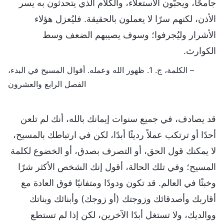
جامحًا، ويحبّون الاستعلاء، والكلام الذي يتحدثون به يسر
الأذن، لكنهم سرًا لا يعملون بالحقيقة. فليُعزل هؤلاء
الأشرار وليُجرفوا؛ وسوف يصيبهم الضعف وسط
الكوارث.
– الكلمة، ج. 1. ظهور الله وعمله. أقوال المسيح في البدء،
الفصل الرابع والعشرون
قد يصادف، في جميع سنوات إيمانك بالله، أنك لم تلعن
أحدًا أو ترتكب عملاً رديئًا أبدًا، لكن في ارتباطك بالمسيح،
لا يمكنك قول الحق، أو التصرف بصدق، أو الخضوع لكلمة
المسيح؛ وفي تلك الحالة، أقول إنك الشخص الأكثر شرًا
وخبثًا في العالم. قد تكون ودودًا ومتفانيًا فوق العادة مع
أقاربك وأصدقائك وزوجتك (أو زوجك) وأبنائك وبناتك
ووالديك، ولا تستغل أبدًا الآخرين، لكن إذا لم تستطع