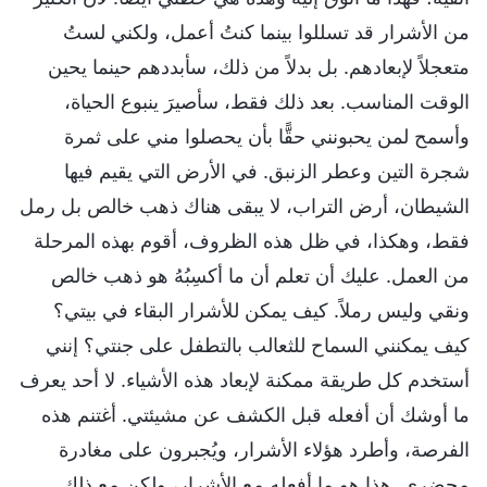
من الأشرار قد تسللوا بينما كنتُ أعمل، ولكني لستُ
متعجلاً لإبعادهم. بل بدلاً من ذلك، سأبددهم حينما يحين
الوقت المناسب. بعد ذلك فقط، سأصيرَ ينبوع الحياة،
وأسمح لمن يحبونني حقًّا بأن يحصلوا مني على ثمرة
شجرة التين وعطر الزنبق. في الأرض التي يقيم فيها
الشيطان، أرض التراب، لا يبقى هناك ذهب خالص بل رمل
فقط، وهكذا، في ظل هذه الظروف، أقوم بهذه المرحلة
من العمل. عليك أن تعلم أن ما أكسِبُهُ هو ذهب خالص
ونقي وليس رملاً. كيف يمكن للأشرار البقاء في بيتي؟
كيف يمكنني السماح للثعالب بالتطفل على جنتي؟ إنني
أستخدم كل طريقة ممكنة لإبعاد هذه الأشياء. لا أحد يعرف
ما أوشك أن أفعله قبل الكشف عن مشيئتي. أغتنم هذه
الفرصة، وأطرد هؤلاء الأشرار، ويُجبرون على مغادرة
محضري. هذا هو ما أفعله مع الأشرار، ولكن مع ذلك