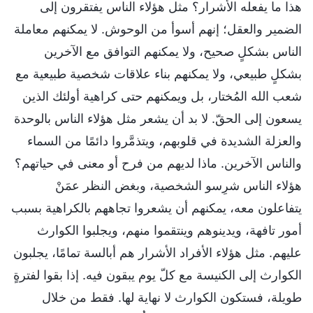
هذا ما يفعله الأشرار؟ مثل هؤلاء الناس يفتقرون إلى
الضمير والعقل؛ إنهم أسوأ من الوحوش. لا يمكنهم معاملة
الناس بشكلٍ صحيح، ولا يمكنهم التوافق مع الآخرين
بشكلٍ طبيعي، ولا يمكنهم بناء علاقات شخصية طبيعية مع
شعب الله المُختار، بل ويمكنهم حتى كراهية أولئك الذين
يسعون إلى الحقّ. لا بد أن يشعر مثل هؤلاء الناس بالوحدة
والعزلة الشديدة في قلوبهم، ويتذمَّروا دائمًا من السماء
والناس الآخرين. ماذا لديهم من فرح أو معنى في حياتهم؟
هؤلاء الناس شرِسو الشخصية، وبغض النظر عمَنْ
يتفاعلون معه، يمكنهم أن يشعروا تجاههم بالكراهية بسبب
أمور تافهة، ويدينوهم وينتقموا منهم، ويجلبوا الكوارث
عليهم. مثل هؤلاء الأفراد الأشرار هم أبالسة تمامًا، يجلبون
الكوارث إلى الكنيسة مع كلّ يوم يبقون فيه. إذا بقوا لفترةٍ
طويلة، فستكون الكوارث لا نهاية لها. فقط من خلال