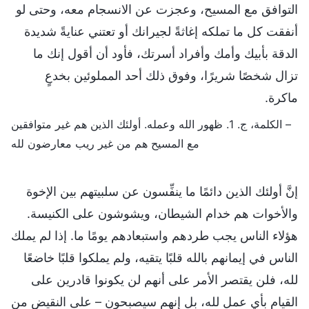
التوافق مع المسيح، وعجزت عن الانسجام معه، وحتى لو
أنفقت كل ما تملكه إغاثةً لجيرانك أو تعتني عنايةً شديدة
الدقة بأبيك وأمك وأفراد أسرتك، فأود أن أقول إنك ما
تزال شخصًا شريرًا، وفوق ذلك أحد المملوئين بخدعٍ
ماكرة.
– الكلمة، ج. 1. ظهور الله وعمله. أولئك الذين هم غير متوافقين
مع المسيح هم من غير ريب معارضون لله
إنَّ أولئك الذين دائمًا ما ينفِّسون عن سلبيتهم بين الإخوة
والأخوات هم خدام الشيطان، ويشوشون على الكنيسة.
هؤلاء الناس يجب طردهم واستبعادهم يومًا ما. إذا لم يملك
الناس في إيمانهم بالله قلبًا يتقيه، ولم يملكوا قلبًا خاضعًا
لله، فلن يقتصر الأمر على أنهم لن يكونوا قادرين على
القيام بأي عمل لله، بل إنهم سيصبحون – على النقيض من