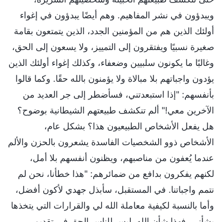
ويبدؤون في نشر المفاهيم. وهم أيضًا يبدؤون في إغواء
أولئك الذين هم من المؤمنين الجدد، الذين يتمتعون بقامة
صغيرة نسبيًا ويفتقرون إلى التمييز، ولا يسعون إلى الحق،
وغالبًا ما يكونون سلبيين وضعفاء، وكذلك إغواء أولئك الذين
يؤدون واجباتهم بلا مبالاة ولا يؤمنون بالله حقًا. وكما قالوا
بأنفسهم: "إذا استبعدتني، فسأضطر إلى جر العديد من
الآخرين معي!" ألم تنكشف طبيعتهم الشيطانية بوضوح؟
هل يفعل الأشخاص الطبيعيون هذا؟ بشكل عام،
الأشخاص ذوو الشخصيات الفاسدة يشعرون بالحزن والألم
عندما يُعفون من مناصبهم، ويظنون أنفسهم بلا أمل،
لكنهم يفكرون بدافع من ضمائرهم: "هذا خطأنا، نحن لم
نتمم واجباتنا. في المستقبل، سأبذل جهدي لأكون أفضل،
وأما بالنسبة لكيفية معاملة الله لي والقرارات التي يتخذها
بشأني، فهذا شأن الله. ليس للناس الحق في تقديم