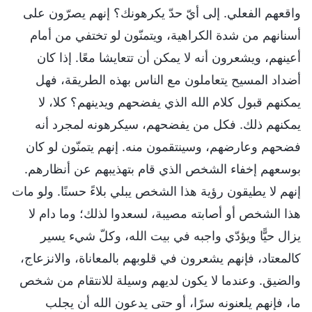
واقعهم الفعلي. إلى أيّ حدّ يكرهونك؟ إنهم يصرّون على
أسنانهم من شدة الكراهية، ويتمنّون لو تختفي من أمام
أعينهم، ويشعرون أنه لا يمكن أن تتعايشا معًا. إذا كان
أضداد المسيح يتعاملون مع الناس بهذه الطريقة، فهل
يمكنهم قبول كلام الله الذي يفضحهم ويدينهم؟ كلا، لا
يمكنهم ذلك. فكل من يفضحهم، سيكرهونه لمجرد أنه
فضحهم وعارضهم، وسينتقمون منه. إنهم يتمنّون لو كان
بوسعهم إخفاء الشخص الذي قام بتهذيبهم عن أنظارهم.
إنهم لا يطيقون رؤية هذا الشخص يبلي بلاءً حسنًا. ولو مات
هذا الشخص أو أصابته مصيبة، لسعدوا لذلك؛ وما دام لا
يزال حيًّا ويؤدّي واجبه في بيت الله، وكلّ شيء يسير
كالمعتاد، فإنهم يشعرون في قلوبهم بالمعاناة، والانزعاج،
والضيق. وعندما لا يكون لديهم وسيلة للانتقام من شخص
ما، فإنهم يلعنونه سرًا، أو حتى يدعون الله أن يجلب