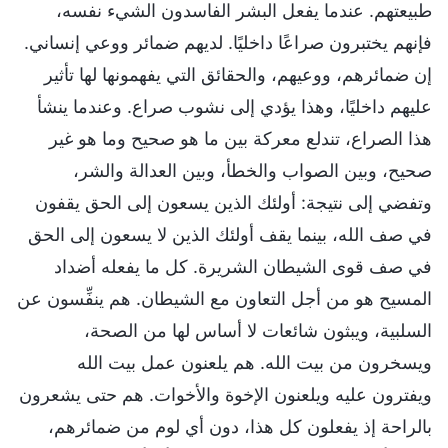
طبيعتهم. عندما يفعل البشر الفاسدون الشيء نفسه،
فإنهم يختبرون صراعًا داخليًا. لديهم ضمائر ووعي إنساني.
إن ضمائرهم، ووعيهم، والحقائق التي يفهمونها لها تأثير
عليهم داخليًا، وهذا يؤدي إلى نشوب صراع. وعندما ينشأ
هذا الصراع، تندلع معركة بين ما هو صحيح وما هو غير
صحيح، وبين الصواب والخطأ، وبين العدالة والشر،
وتفضي إلى نتيجة: أولئك الذين يسعون إلى الحق يقفون
في صف الله، بينما يقف أولئك الذين لا يسعون إلى الحق
في صف قوى الشيطان الشريرة. كل ما يفعله أضداد
المسيح هو من أجل التعاون مع الشيطان. هم ينفِّسون عن
السلبية، ويبثون شائعات لا أساس لها من الصحة،
ويسخرون من بيت الله. هم يلعنون عمل بيت الله
ويفترون عليه ويلعنون الإخوة والأخوات. هم حتى يشعرون
بالراحة إذ يفعلون كل هذا، دون أي لوم من ضمائرهم،