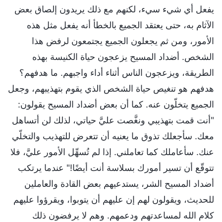
يفعل أي شيء سيء، لكنهم مع ذلك يريدون إلصاق بعض
الآثام به، حتى يعتقد الجميع بالخطأ أنه يفعل مثل هذه
الأمور، ومن ثم يجعلون الجميع يجتمعون لرفض هذا
الشخص. أضداد المسيح يزعجون حياة الكنيسة بهذه
الطريقة، ويزعجون الناس أثناء أداء واجبهم. ما هدفهم؟
هدفهم هو تنغيص حياة الشخص الذي يقوم بتهذيبهم، وجعل
الجميع يتخلّون عنه. كما أن بعض أضداد المسيح يقولون:
"أنت قمت بتهذيبي ونغَّصت عليَّ حياتي، لذلك لن أتساهل
معك. سأجعلك تذوق ما يعنيه أن تتعرض للتهذيب والتخلّي
عنك. سأعاملك كما تعاملني. إذا لم تُسهِّل الأمور عليَّ، فلا
تتوقّع أن تسير أمورك بسلاسة أنت أيضًا!" عندما يرتكب
أضداد المسيح الشر، يستدعيهم بعض القادة والعاملين
للحديث، ويقولون لهم إن عليهم أن يتوبوا، ويقرؤوا عليهم
كلام الله لمساعدتهم ودعمهم. وهم لا يرفضون ذلك