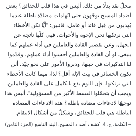
محلّ نقد بدلًا من ذلك. أليس في هذا قلب للحقائق؟ بعض
أضداد المسيح يوجّهون حتى اتّهامات مضادّة باطلة عندما
يُهذبون من قِبل قائد أو عامل، قائلين: "أيًّا تكن الأخطاء
التي نرتكبها نحن الإخوة والأخوات، فهي كلّها ناتجة عن
الجهل، وعن تقصير القادة والعاملين في أداء عملهم كما
ينبغي. لو أن القادة والعاملين أحسنوا أداء عملهم، وقدّموا
لنا التذكيرات في حينها، ودبروا الأمور على نحو جيّد، ألن
تكون الخسائر في بيت الإله أقل؟ لذا، مهما كانت الأخطاء
التي نرتكبها، فإن اللوم يقع بالكامل على القادة والعاملين،
ويجب أن يتحمّلوا القسط الأكبر من المسؤولية". أليس هذا
توجيهًا لادعاءات مضادة باطلة؟ هذه الادعاءات المضادة
الباطلة هي قلب للحقائق، وشكلٌ من أشكال الانتقام.
– الكلمة، ج. 4. كشف أضداد المسيح. البند التاسع (الجزء الثامن)