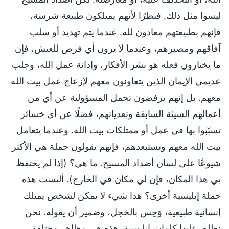
ليسوا مثل ذلك. فنظرًا لأنهم يمتلكون طبيعة شرسة،
فإنهم بطبيعتهم معادون لله. عندما يتم تهديد أو سلب
آفاقهم ومصيرهم، وعندما لا يرون أي فرص للعيش، فإن
ما يختارون فعله هو نشر الأفكار، وإدانة عمل الله، وجلب
عديمي الإيمان الذين يتعاونون معهم لإزعاج عمل بيت الله
معهم. بل إنهم يرفضون تحمل المسؤولية عن أي من
أعمالهم السيئة السابقة وتعدياتهم، فضلًا عن أي خسائر
تسبّبوا بها في عمل أو ممتلكات بيت الله. وعندما يتعامل
بيت الله معهم ويستبعدهم، فإنهم يقولون جملة هي الأكثر
شيوعًا على لسان أضداد المسيح. ما هي؟ (إذا لم يحتفظ
بي هذا المكان، فإن لي مكان في الخارج). أليست هذه
جملة إبليسية أخرى؟ هذا شيء لا يمكن لشخص يمتلك
إنسانية طبيعية، وَحِس بالخجل، وضمير أن يقوله. نحن
نطلق عليها كلمات إبليسية. هذه هي مظاهر مختلفة