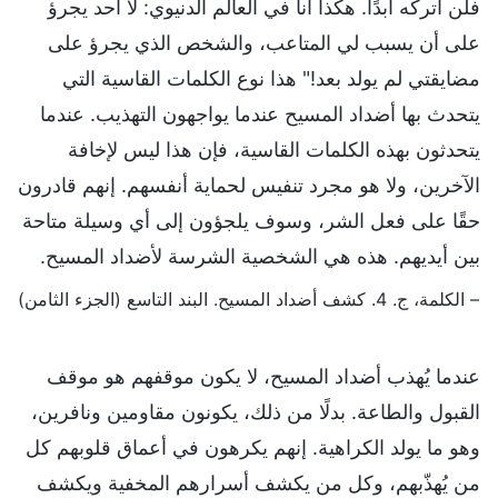
فلن أتركه أبدًا. هكذا أنا في العالم الدنيوي: لا أحد يجرؤ
على أن يسبب لي المتاعب، والشخص الذي يجرؤ على
مضايقتي لم يولد بعد!" هذا نوع الكلمات القاسية التي
يتحدث بها أضداد المسيح عندما يواجهون التهذيب. عندما
يتحدثون بهذه الكلمات القاسية، فإن هذا ليس لإخافة
الآخرين، ولا هو مجرد تنفيس لحماية أنفسهم. إنهم قادرون
حقًا على فعل الشر، وسوف يلجؤون إلى أي وسيلة متاحة
بين أيديهم. هذه هي الشخصية الشرسة لأضداد المسيح.
– الكلمة، ج. 4. كشف أضداد المسيح. البند التاسع (الجزء الثامن)
عندما يُهذب أضداد المسيح، لا يكون موقفهم هو موقف
القبول والطاعة. بدلًا من ذلك، يكونون مقاومين ونافرين،
وهو ما يولد الكراهية. إنهم يكرهون في أعماق قلوبهم كل
من يُهذّبهم، وكل من يكشف أسرارهم المخفية ويكشف