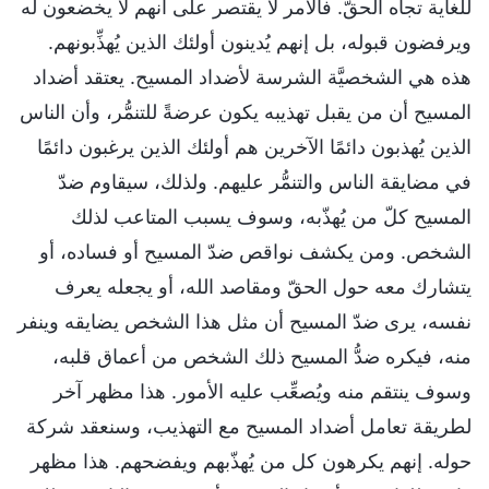
للغاية تجاه الحقّ. فالأمر لا يقتصر على أنهم لا يخضعون له
ويرفضون قبوله، بل إنهم يُدينون أولئك الذين يُهذِّبونهم.
هذه هي الشخصيَّة الشرسة لأضداد المسيح. يعتقد أضداد
المسيح أن من يقبل تهذيبه يكون عرضةً للتنمُّر، وأن الناس
الذين يُهذبون دائمًا الآخرين هم أولئك الذين يرغبون دائمًا
في مضايقة الناس والتنمُّر عليهم. ولذلك، سيقاوم ضدّ
المسيح كلّ من يُهذّبه، وسوف يسبب المتاعب لذلك
الشخص. ومن يكشف نواقص ضدّ المسيح أو فساده، أو
يتشارك معه حول الحقّ ومقاصد الله، أو يجعله يعرف
نفسه، يرى ضدّ المسيح أن مثل هذا الشخص يضايقه وينفر
منه، فيكره ضدُّ المسيح ذلك الشخص من أعماق قلبه،
وسوف ينتقم منه ويُصعِّب عليه الأمور. هذا مظهر آخر
لطريقة تعامل أضداد المسيح مع التهذيب، وسنعقد شركة
حوله. إنهم يكرهون كل من يُهذّبهم ويفضحهم. هذا مظهر