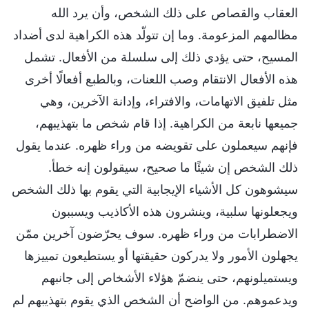
العقاب والقصاص على ذلك الشخص، وأن يرد الله
مظالمهم المزعومة. وما إن تتولّد هذه الكراهية لدى أضداد
المسيح، حتى يؤدي ذلك إلى سلسلة من الأفعال. تشمل
هذه الأفعال الانتقام وصب اللعنات، وبالطبع أفعالًا أخرى
مثل تلفيق الاتهامات، والافتراء، وإدانة الآخرين، وهي
جميعها نابعة من الكراهية. إذا قام شخص ما بتهذيبهم،
فإنهم سيعملون على تقويضه من وراء ظهره. عندما يقول
ذلك الشخص إن شيئًا ما صحيح، سيقولون إنه خطأ.
سيشوهون كل الأشياء الإيجابية التي يقوم بها ذلك الشخص
ويجعلونها سلبية، وينشرون هذه الأكاذيب ويسببون
الاضطرابات من وراء ظهره. سوف يحرّضون آخرين ممّن
يجهلون الأمور ولا يدركون حقيقتها أو يستطيعون تمييزها
ويستميلونهم، حتى ينضمّ هؤلاء الأشخاص إلى جانبهم
ويدعموهم. من الواضح أن الشخص الذي يقوم بتهذيبهم لم