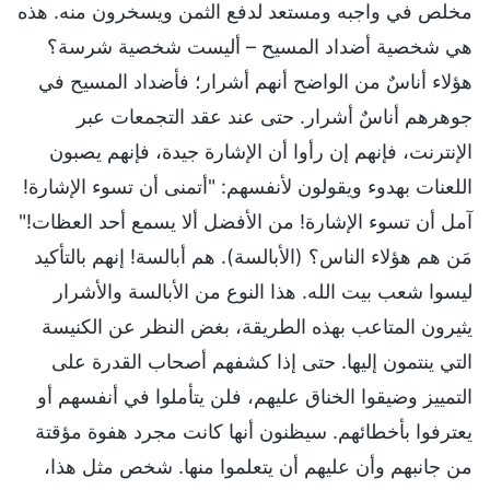
مخلص في واجبه ومستعد لدفع الثمن ويسخرون منه. هذه
هي شخصية أضداد المسيح – أليست شخصية شرسة؟
هؤلاء أناسٌ من الواضح أنهم أشرار؛ فأضداد المسيح في
جوهرهم أناسٌ أشرار. حتى عند عقد التجمعات عبر
الإنترنت، فإنهم إن رأوا أن الإشارة جيدة، فإنهم يصبون
اللعنات بهدوء ويقولون لأنفسهم: "أتمنى أن تسوء الإشارة!
آمل أن تسوء الإشارة! من الأفضل ألا يسمع أحد العظات!"
مَن هم هؤلاء الناس؟ (الأبالسة). هم أبالسة! إنهم بالتأكيد
ليسوا شعب بيت الله. هذا النوع من الأبالسة والأشرار
يثيرون المتاعب بهذه الطريقة، بغض النظر عن الكنيسة
التي ينتمون إليها. حتى إذا كشفهم أصحاب القدرة على
التمييز وضيقوا الخناق عليهم، فلن يتأملوا في أنفسهم أو
يعترفوا بأخطائهم. سيظنون أنها كانت مجرد هفوة مؤقتة
من جانبهم وأن عليهم أن يتعلموا منها. شخص مثل هذا،