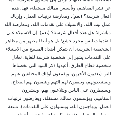
عن نشر المفاهيم، وتأسيس ممالك مستقلة، فهل هذه
أفعال شرسة؟ (نعم). ومعارضة ترتيبات العمل، وإرباك
عمل بيت الله، والاستيلاء على تقدمات الله، ومعارضة الله
مباشرة؛ هل هذه أفعال شرسة؟ (نعم). إن الاستيلاء على
التقدمات ليس مجرد جشع؛ بل هو أيضًا مظهر من مظاهر
الشخصية الشرسة. أن يتمكن أضداد المسيح من الاستيلاء
على التقدمات يشير إلى شخصية شرسة للغاية، تعادل
شخصية قطاع الطرق. أعيدوا ذكر البنود التي لخصناها
للتو. (يعذبون الآخرين، ويقمعون أولئك المختلفين عنهم
ويستبعدونهم، ويلفقون لهم التهم وينصبون لهم الفخاخ،
ويسيطرون على الناس ويتلاعبون بهم، وينشرون
المفاهيم، ويؤسسون ممالك مستقلة، ويعارضون ترتيبات
العمل، ويهاجمون الله، ويستولون على التقدمات). تسعة
بنود في المجمل. هذه تقريبًا مظاهر شخصية أضداد