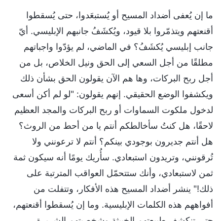
ما إن يُعفى أضداد المسيح أو يُستبعَدوا، حتى يُسقطوا
أقنعتهم ويتذمّروا بلا قيود، ويُكشَفُ جانبهم الإبليسي. أيّ
جانب إبليسي يُكشَفُ؟ في الماضي، لم يؤدّوا واجباتهم
مطلقًا من أجل السعي إلى الحق ونيل الخلاص، بل من
أجل ربح البركات، وها هم الآن يقولون الحق بشأن ذلك
ويكشفوا الوضع الحقيقي. إنهم يقولون: "لو لم أكن أسعى
لدخول ملكوت السماوات أو ربح البركات والمجد العظيم
لاحقًا، هل كنتُ سأخالطكم أنتم يا من أحط من الروث؟
هل أنتم جديرون بوجودي بينكم؟ أنتم لا ترعونني ولا
تُرقونني، وتريدون استبعادي. سأُريك يومًا أنه سيكون ثمة
ثمن لاستبعادي، وأنك ستتحمّل العواقب المترتبة على
ذلك!" ينشر أضداد المسيح هذه الأفكار، وتتفلت من
أفواههم هذه الكلمات الإبليسية. وما إن يُسقطوا أقنعتهم،
حتى تنكشف طبيعتهم الخبيثة وشخصيتهم الشريرة،