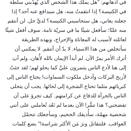
في أذهانهم: "هل يملك هذا الشخص الذي يُهذّبني سلطة
في الكنيسة؟ إذا انتقمتُ منه، هل سيدافع عنه أحد؟ إذا
جعلته يعاني، هل ستحاسبني الكنيسة؟ لديَّ حل. لن أنتقم
منه علنًا؛ سأفعل شيئًا ما في سريّة تامة. سوف أفعل شيئًا
لعائلته لأسبب له المعاناة والإحراج، وبهذه الطريقة
سأتخلص من هذا الاستياء. لا بدّ أن أنتقم. لا يمكنني أن
أترك الأمر يمرّ الآن. لم أبدأ الإيمان بالله لأُهان، ولم آتِ
إلى هنا لأدع الناس يتنمرون عليَّ كما يحلو لهم؛ لقد جئتُ
لأربح البركات وأدخل ملكوت السماوات! يحتاج الناس إلى
كبريائهم مثلما تحتاج الشجرة إلى لحائها. يجب أن يتحلى
الناس بالجرأة للدفاع عن كرامتهم. كيف تجرؤ على أن
تفضحني؟ هذا تنمُّر! الآن بعدما لم تَعُد تُعاملني على أنني
شخصية مهمّة، سأُذيقك الجحيم، وسأجعلك تتحمّل
العواقب. فلنتقاتل ونرَ مَن الأكثر شراسة!" بضع كلمات