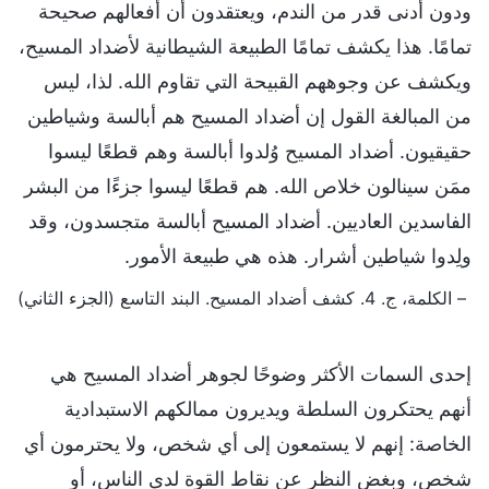
ودون أدنى قدر من الندم، ويعتقدون أن أفعالهم صحيحة
تمامًا. هذا يكشف تمامًا الطبيعة الشيطانية لأضداد المسيح،
ويكشف عن وجوههم القبيحة التي تقاوم الله. لذا، ليس
من المبالغة القول إن أضداد المسيح هم أبالسة وشياطين
حقيقيون. أضداد المسيح وُلدوا أبالسة وهم قطعًا ليسوا
ممَن سينالون خلاص الله. هم قطعًا ليسوا جزءًا من البشر
الفاسدين العاديين. أضداد المسيح أبالسة متجسدون، وقد
ولِدوا شياطين أشرار. هذه هي طبيعة الأمور.
– الكلمة، ج. 4. كشف أضداد المسيح. البند التاسع (الجزء الثاني)
إحدى السمات الأكثر وضوحًا لجوهر أضداد المسيح هي
أنهم يحتكرون السلطة ويديرون ممالكهم الاستبدادية
الخاصة: إنهم لا يستمعون إلى أي شخص، ولا يحترمون أي
شخص، وبغض النظر عن نقاط القوة لدى الناس، أو