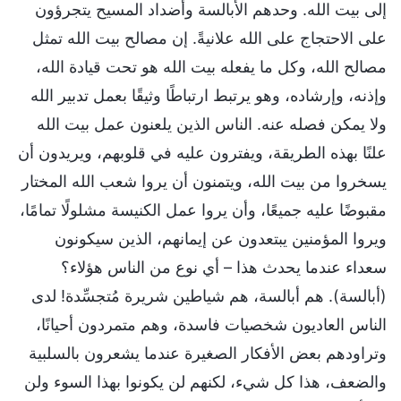
إلى بيت الله. وحدهم الأبالسة وأضداد المسيح يتجرؤون
على الاحتجاج على الله علانيةً. إن مصالح بيت الله تمثل
مصالح الله، وكل ما يفعله بيت الله هو تحت قيادة الله،
وإذنه، وإرشاده، وهو يرتبط ارتباطًا وثيقًا بعمل تدبير الله
ولا يمكن فصله عنه. الناس الذين يلعنون عمل بيت الله
علنًا بهذه الطريقة، ويفترون عليه في قلوبهم، ويريدون أن
يسخروا من بيت الله، ويتمنون أن يروا شعب الله المختار
مقبوضًا عليه جميعًا، وأن يروا عمل الكنيسة مشلولًا تمامًا،
ويروا المؤمنين يبتعدون عن إيمانهم، الذين سيكونون
سعداء عندما يحدث هذا – أي نوع من الناس هؤلاء؟
(أبالسة). هم أبالسة، هم شياطين شريرة مُتجسِّدة! لدى
الناس العاديون شخصيات فاسدة، وهم متمردون أحيانًا،
وتراودهم بعض الأفكار الصغيرة عندما يشعرون بالسلبية
والضعف، هذا كل شيء، لكنهم لن يكونوا بهذا السوء ولن