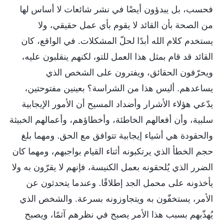
فحسب، بل يبدؤون أيضًا في نشر شائعات لا أساس لها
من الصحة بأن القائد لا يقوم بأي عمل حقيقي، ولا
يستخدم كلام الله أبدًا لحلّ المشكلات. في الواقع، كان
القائد قد قام بمثل هذا العمل للتو، لكنهم ينقلبون عليه،
ويحرّفون الحقائق، ويفترون على الشخص الذي
يساعدهم. أليس هذا من الشراسة؟ بعينين مفتوحتين،
يدّعي هؤلاء الأشرار وأضداد المسيح أن الأمور الإيجابية
سلبية، وأن أفعالهم الخاطئة، وأخطاؤهم، وأعمالهم الخبيثة
والحقودة هي أشياء إيجابية تتوافق مع الحق. ومهما بلغ
حجم الخطأ الذي يرتكبونه أثناء القيام بواجبهم، ومهما كان
الضرر الذي يُلحقونه بعمل الكنيسة، فإنهم لا يقرّون به ولا
يأخذونه على محمل الجد إطلاقًا. وعندما يتحدثون عن
الأمر، يستخفّون به ويتجاوزونه بسرعة. والشخص الذي
يُهذّبهم بسبب هذا الأمر يصبح في نظرهم آثمًا، ويصبح