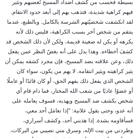
بسيطة فحسب من كشف أضداد المسيح تُغضبهم وتثير
فيهم كراهية شديدة، فتذهب بهم إلى أبعد حدود الانتقام.
لقد انكشفت شخصيّتهم الشرسة بالكامل. وبالطبع، عندما
ينتقم من شخص آخر بسبب الكراهية، فليس ذلك لأنه
يكرهه أو يكن له ضغينة قديمة، ولكن لأن ذلك الشخص قد
كشفَ أخطاءه. وهذا يدل على أنه بغضّ النظر عمن يفعل
ذلك، وعن علاقته بضد المسيح، فإن مجرد كشفه يمكن أن
يثير كراهيته ويثير انتقامه. لا يهم من يكون، سواء كان
الشخص الذي يفعل ذلك يفهم الحق، أو كان قائدًا أو عاملًا
أو عضوًا عاديًا من شعب الله المختار، فما دام قام أي
شخص بكشف ضد المسيح ويهذبه، فسوف يعامله على
أنه عدو، وحتى يقول علانية: "إذا تعامَل أحد معي،
فسأقاومه بشدة. إذا هذبني أحد، وكشف أسراري،
وطردني من بيت الإله، وسرق مني نصيبي من البركات،