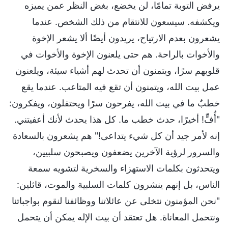
يرفض التوبة تمامًا، لن يخضع، بغض النظر عمن يميزه
ويكشفه. سيسعون للانتقام من ذلك الشخص. عندما
يشعرون بعدم الارتياح، يريدون أيضًا ألا يشعر الإخوة
والأخوات بالراحة. هم حتى يلعنون الإخوة والأخوات في
قلوبهم سرًا، ويتمنون أن تحدث لهم أشياء سيئة، ويلعنون
عمل بيت الله، ويتمنون أن تقع فيه المتاعب. عندما يقع
خطبٌ ما في بيت الله، يفرحون سرًا ويحتفلون، ويفكرون:
"أُفٍّ! أخيرًا، حدث خطب ما. كل هذا يحدث لأنك أعفيتني.
إنه لأمر جيد أن كل شيء يتداعى!" هم يشعرون بالسعادة
والسرور لرؤية الآخرين يضعفون ويصبحون سلبيين،
ويتحدثون بكلمات الاستهزاء والسخرية لتشويه سمعة
الناس، بل إنهم ينشرون كلمات السلبية والموت، قائلين:
"نحن المؤمنون نتخلى عن عائلاتنا ووظائفنا لنقوم بواجباتنا
ونتحمل المعاناة. هل تعتقد أن بيت الإله يمكن أن يتحمل