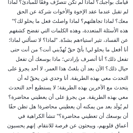
قيامك بواجبك؟ لماذا لم تكن تتصرّف وفقًا للمبادئ؟ لماذا
لم تقبل عندما عقد الإخوة والأخوات شركة عن الحق
معك؟ لماذا تجاهلتهم؟ لماذا واصلتَ فعل ما يحلو لك؟"
هذه الأسئلة المتعددة، وهذه الكلمات التي تفضح كشفهم
عن الفساد، تثير استياءهم بشدّة. "لماذا؟ لا تسألني لماذا؛
أنا أفعل ما يحلو لي! بأيّ حقّ تُهذّبني أنت؟ من أنت حتى
تفعل ذلك؟ أنا أتصرف بإرادتي؛ ماذا بوسعك أن تفعل
حيال ذلك؟ الآن بعد أن بلغتُ هذا العمر، لا أحد يجرؤ على
التحدث معي بهذه الطريقة. أنا وحدي مَن يحقّ له أن
يتحدث مع الآخرين بهذه الطريقة؛ لا يستطيع أحد التحدث
معي بهذه الطريقة. من يجرؤ على أن يعطيني محاضرة؟
لم يُولَد بعد من يمكنه أن يعطيني محاضرة! هل تظن حقًا
أن بوسعك أن تعطيني محاضرة؟" تنشأ الكراهية في
أعماق قلوبهم، ويبحثون عن فرصة للانتقام. إنهم يحسبون