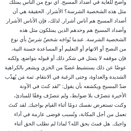
واضح للغاية في أضداد المسيح. أي نوع من الناس يمتلك
مثل هذه الشخصية الشرسة؟ الأشرار. الحقيقة هي أن
أضداد المسيح هم أناس أشرار. لذلك، فإن الأناس الأشرار
وأضداد المسيح هم وحدهم الذين يمتلكون مثل هذه
الشخصية الشرسة. عندما يُواجَه شخصٌ شرسٌ بأي نوع
من النصح أو الاتهام أو التعليم أو المساعدة حسنة النية،
فإن موقفه لا يتمثل في شكر ذلك أو قبوله بتواضع، ولكنه
عوضًا عن ذلك يستشيط غضبًا من الخزي ويشعر بالكراهية
الشديدة والعداوة، وحتى الرغبة في الانتقام. ثمة مَن يُهذّب
ضدّ المسيح ويكشفه بأن يقول: "لقد كنتَ في الآونة
الأخيرة تتصرّف بلا ضوابط، ولم تتصرّف وفقًا للمبادئ،
وكنت تستعرض نفسك دومًا أثناء القيام بواجبك. لقد كنتَ
تعمل من أجل المكانة، وتُسبب فوضى عارمة في أداء
واجبك. هل قمتَ بحق الله؟ لماذا لم تطلب الحق أثناء