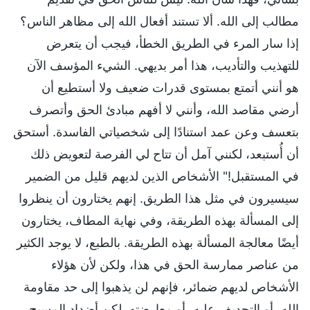
مطالب إلى الله. ألا تستند أفعال الله إلى مظاهر الناس؟
إذا سار المرء في الطريق الخطأ، فيجب أن يتعرض
للتهذيب والتأديب، هذا أمر بديهي. الشيء المؤسف الآن
هو أنني أتمتع بمستوى قدرات ضعيف ولا أستطيع أن
أرضي مقاصد الله، وأنني لا أفهم مبادئ الحق وأتصرف
بتعسف وعن عمد استنادًا إلى شخصياتي الفاسدة. أستحق
أن أُستبعد، لكنني آمل أن تتاح لي الفرصة لتعويض ذلك
في المستقبل!" الأشخاص الذين لديهم قليل من الضمير
سيسيرون في مثل هذا الطريق. إنهم يختارون أن ينظروا
إلى المسألة بهذه الطريقة، وفي نهاية المطاف، يختارون
أيضًا معالجة المسألة بهذه الطريقة. بالطبع، لا يوجد الكثير
من عناصر ممارسة الحق في هذا، ولكن لأن هؤلاء
الأشخاص لديهم ضمائر، فإنهم لن يذهبوا إلى حد مقاومة
الله، أو التجديف عليه، أو معارضته. لكن أضداد المسيح