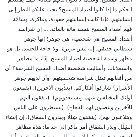
الحكم ما إذا كانوا أضداد المسيح؟ يجب عليكم النظر إلى
إنسانيتهم. فإذا كانت إنسانيتهم حقودة، وماكرة، وسامَّة،
فهم أضداد المسيح بنسبة مائة بالمائة. ... إن شراسة
أضداد المسيح هي شخصية، هي جوهر؛ إنها جوهر
شيطاني حقيقي. إنه ليس غريزة، ولا حاجة للجسد، بل هو
مظهر وسمة لشخصية أضداد المسيح. إذًا، ما مظاهر
واستعلانات وأساليب شخصية أضداد المسيح الشرسة؟ أي
من أفعالهم تمثل شراسة شخصيتهم، وأن لديهم جوهر
الأشرار؟ شاركوا أفكاركم. (يعذِّبون الآخرين). (يقمعون
أولئك المختلفين عنهم ويستبعدونهم). (يلفقون التهم
للآخرين وينصبون لهم الفخاخ). (يسيطرون على الناس
ويتلاعبون بهم). (ينشئون شِلَلًا ويبذرون الشقاق). إن إنشاء
الشِلَل وبذر الشقاق أمر ماكر إلى حد ما؛ هذه مظاهر
لشخصية خبيثة، لكنها لا ترقى إلى مستوى الشراسة. أما