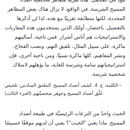
المسيح الشرسة. في الواقع، لا تزال هناك بعض المظاهر
المحددة، لكنها متطابقة تقريبًا مع هذه، لذا لن أذكرها
بالتفصيل. باختصار، أولئك الذين يستخدمون هذه المقاربات
والاستراتيجيات هم أناس أشرار. فمن ناحية، أساليبهم
ماكرة، على سبيل المثال، تلفيق التهم، ونصب الفخاخ،
ونشر المفاهيم، كلها ماكرة نسبيًا. ومن ناحية أخرى، فإن
استراتيجياتهم سامة وشرسة للغاية، ما يؤهلهم لامتلاك
شخصية شرسة.
– الكلمة، ج. 4. كشف أضداد المسيح. الملحق السادس: تلخيص
خُلُق أضداد المسيح وجوهر شخصيَّتهم (الجزء الثالث)
الخبث واحدٌ من النزعات الرئيسيَّة في طبيعة أضداد
المسيح. ماذا يعني "الخبث"؟ يعني أن لديهم موقفًا خسيسًا