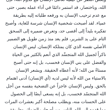
الله، وباختصار، قد استمر دائمًا في أداء عمله بصبر، حتى
مع عدم ترحيب الإنسان به ورفعه طلباته إليه بطريقة
عمياء. لقد أصبحت شخصية الإنسان شرسة للغاية، وأصبح
تفكيره بليداً إلى أقصى حد، وتعرض ضميره إلى السحق
التام على يد الشرير، فلم يعد منذ زمن طويل هو الضمير
الأصلي نفسه الذي كان يمتلكه الإنسان. ليس الإنسان
ناكراً لجميل الله المتجسِّد الذي أنعم بالكثير من الحياة
والفضل على بني الإنسان فحسب، بل إنه حتى أصبح
مستاءً من الله؛ لأنه أعطاه الحقيقة. ويشعر الإنسان
بالاستياء من الله لأنه ليس لديه (أي الإنسان) أدنى اهتمام
بالحق. وليس الإنسان عاجزاً عن التضحية بنفسه من أجل
الله المتجسّد فحسب، بل إنه يسعى أيضًا إلى الحصول
على الحسنات منه، ويطلب مصلحة أكبر بعشرات المرات
مما قدمه إلى الله. الناس من أصحاب الضمائر وطريقة