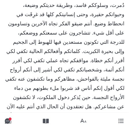
دُمرت، وسلوككم فاسد، وطريقة حديثكم وضيعة،
وحيواتكم حقيرة، وحتى إنسانيتكم كلها قد غرِقَت في
انحطاط وضيع. أنتم ضيقو الفكر تجاه الآخرين وتساومون
على أقل شيء. تتشاجرون على سمعتكم ووضعكم،
للدرجة التي تكونون مستعدين فيها للهبوط إلى الجحيم
وإلى بحيرة الكبريت. كلماتكم وأفعالكم الحالية تكفي لكي
أقرر أنكم خطاة. مواقفكم تجاه عملي تكفي لكي أقرر
أنكم أثمة، وشخصياتكم تكفي لكي أشير إلى أنكم أرواح
نجسة مليئة بالفواحش، مظاهركم وما تكشفون عنه تكفي
لكي أقول إنكم أناس قد شربوا ملء بطونهم من دماء
الأرواح النجسة. حين يُذكر دخول الملكوت، لا تكشفون
عن مشاعركم. هل تعتقدون أن الحال الذي أنتم عليه الآن
كافٍ لكي تدخلوا بوابة ملكوت سماواتي؟ هل تعتقدون أنه
يمكنكم نيل فرصة الدخول إلى أرض عملي وكلامي