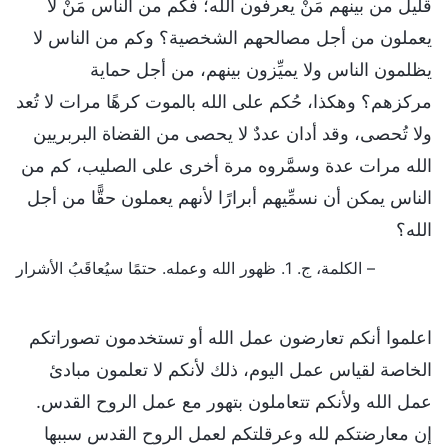
قليل من بينهم مَنْ يعرفون الله؛ فكم من الناس مَنْ لا
يعملون من أجل مصالحهم الشخصية؟ وكم من الناس لا
يظلمون الناس ولا يميِّزون بينهم، من أجل حماية
مركزهم؟ وهكذا، حُكم على الله بالموت كرهًا مرات لا تُعد
ولا تُحصى، وقد أدان عددٌ لا يحصى من القضاة البربريين
الله مرات عدة وسمَّروه مرة أخرى على الصليب، كم من
الناس يمكن أن نسمِّيهم أبرارًا لأنهم يعملون حقًّا من أجل
الله؟
– الكلمة، ج. 1. ظهور الله وعمله. حتمًا سيُعاقَبُ الأشرار
اعلموا أنكم تعارضون عمل الله أو تستخدمون تصوراتكم
الخاصة لقياس عمل اليوم، ذلك لأنكم لا تعلمون مبادئ
عمل الله ولأنكم تتعاملون بتهور مع عمل الروح القدس.
إن معارضتكم لله وعرقلتكم لعمل الروح القدس سببها