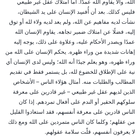
الله، وألا يقاوم الله عمدًا. أما امتلاك عقل غير طبيعي
فليس كذلك. بعد أن أُفسِد الإنسان على يد الشيطان،
نشأت لديه مفاهيم عن الله، ولم يعد لديه ولاء لله أو توق
إليه، فضلًا عن امتلاك ضمير تجاهه. يقاوم الإنسان الله
عمدًا ويصدر الأحكام عليه، وعلاوة على ذلك، يوجه إليه
إهانات شديدة من وراء ظهره. يحكم الإنسان على الله من
وراء ظهره، وهو يعلم جيدًا أنه الله؛ وليس لدى الإنسان أي
نية على الإطلاق للخضوع لله، بل يستمر فقط في تقديم
المطالب والطلبات منه. أمثال هؤلاء الناس – الأشخاص
الذين لديهم عقل غير طبيعي – غير قادرين على معرفة
سلوكهم الحقير أو الندم على أفعال تمردهم. إذا كان
الناس قادرين على معرفة أنفسهم، فقد استعادوا القليل
من عقلهم؛ وكلما كان الناس متمردين على الله ومع ذلك
لا يعرفون أنفسهم، قلّت سلامة عقولهم.