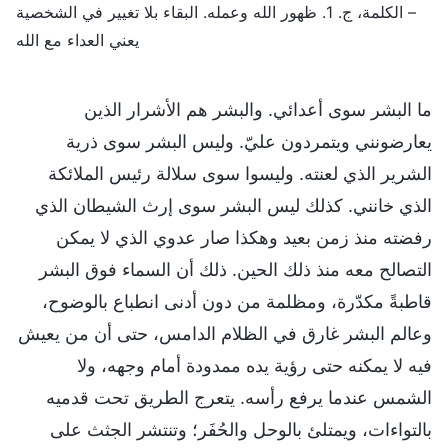
– الكلمة، ج. 1. ظهور الله وعمله. البقاء بلا تغيير في الشخصية
يعني العداء مع الله
ما البشر سوى أعدائي. والبشر هم الأشرار الذين
يعارضونني ويتمردون عليّ. وليس البشر سوى ذرية
الشرير الذي لعنته. وليسوا سوى سلالة رئيس الملائكة
الذي خانني. كذلك ليس البشر سوى إرث الشيطان الذي
رفضته منذ زمن بعيد وهكذا صار عدوي الذي لا يمكن
التصالح معه منذ ذلك الحين. ذلك أن السماء فوق البشر
قاطبةً مكدّرة، ومظلمة من دون أدنى انطباع بالوضوح،
وعالم البشر غارق في الظلام الدامس، حتى أن من يعيش
فيه لا يمكنه حتى رؤية يده ممدودة أمام وجهه، ولا
الشمس عندما يرفع رأسه. يتعرج الطريق تحت قدميه
بالتواءات، ويمتلئ بالوحل والحُفَر؛ وتنتشر الجثث على