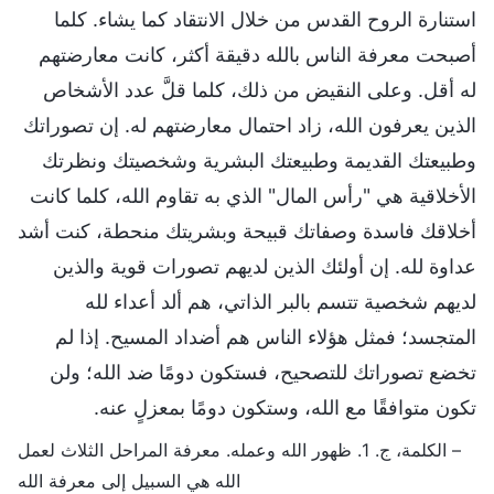
استنارة الروح القدس من خلال الانتقاد كما يشاء. كلما
أصبحت معرفة الناس بالله دقيقة أكثر، كانت معارضتهم
له أقل. وعلى النقيض من ذلك، كلما قلَّ عدد الأشخاص
الذين يعرفون الله، زاد احتمال معارضتهم له. إن تصوراتك
وطبيعتك القديمة وطبيعتك البشرية وشخصيتك ونظرتك
الأخلاقية هي "رأس المال" الذي به تقاوم الله، كلما كانت
أخلاقك فاسدة وصفاتك قبيحة وبشريتك منحطة، كنت أشد
عداوة لله. إن أولئك الذين لديهم تصورات قوية والذين
لديهم شخصية تتسم بالبر الذاتي، هم ألد أعداء لله
المتجسد؛ فمثل هؤلاء الناس هم أضداد المسيح. إذا لم
تخضع تصوراتك للتصحيح، فستكون دومًا ضد الله؛ ولن
تكون متوافقًا مع الله، وستكون دومًا بمعزلٍ عنه.
– الكلمة، ج. 1. ظهور الله وعمله. معرفة المراحل الثلاث لعمل
الله هي السبيل إلى معرفة الله