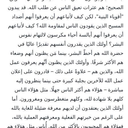
الصحيح؛ هم عثرات تعيق الناس عن طلب الله. قد يبدون
"أقوياء البنية"، لكن كيف لأتباعهم أن يعرفوا أنهم أضداد
المسيح الذين يقودون الناس لمقاومة الله؟ كيف لأتباعهم
أن يعرفوا أنهم أبالسة أحياء مكرسون لالتهام نفوس
البشر؟ أولئك الذين يقدرون أنفسهم تقديرًا عاليًا في
حضرة الله هم أحطّ البشر، بينما مَن يظنون أنهم وضعاء
هم الأكثر شرفًا. وأولئك الذين يظنون أنَّهم يعرفون عمل
الله، والذين هم – علاوةً على ذلك – قادرون على إعلان
عمل الله للآخرين بجلبة كبيرة حتى بينما ينظرون إليه
مباشرة – هؤلاء هم أكثر الناس جهلًا. مثل هؤلاء الناس
كلهم بلا شهادة لله، وكلهم متغطرسون ومغرورون. أما
أولئك الذين يعتقدون أن لديهم معرفة ضئيلة للغاية بالله
على الرغم من خبرتهم الفعلية ومعرفتهم العملية بالله،
فهؤلاء هم المحبوبون بالأكثر من الله. أُناس مثل هؤلاء هم