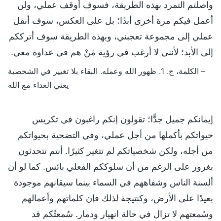
واصلتم التمرد بهذه الطريقة، فسوف أوقف عملي، ولن
أعمل فيكم مرة أخرى أبدًا؛ بل على العكس، سوف أنقل
عملي إلى مجموعة تعجبني، وبهذه الطريقة سوف أترككم
إلى الأبد؛ لأنني لا أرغب في رؤية مَنْ هم في عداوة معي.
– الكلمة، ج. 1. ظهور الله وعمله. البقاء بلا تغيير في الشخصية
يعني العداء مع الله
إيمانكم جميل جدًّا؛ تقولون إنكم راغبون في تكريس
حيواتكم بأكملها من أجل عملي، وفي التضحية بحيواتكم
من أجله، ولكن شخصياتكم لم تتغير كثيرًا. أنتم تتحدثون
بغرور على الرغم من أن سلوككم الفعلي بائس. كما لو أن
ألسنة الناس وشفاههم في السماء بينما سيقانهم موجودة
بعيدًا على الأرض، وكنتيجة لذلك فإن كلماتهم وأعمالهم
وسُمعتهم لا تزال في حالة انهيار ودمار. سُمعتُكم قد