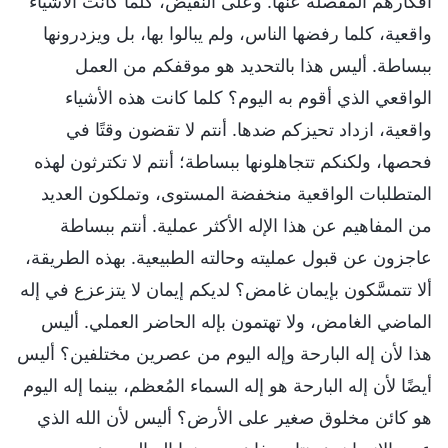
أفكارهم المفصلة عنها. وعلى النقيض، كلما كانت الأشياء
واقعية، كلما رفضها الناس، ولم يبالوا بها، بل ويزدرونها
ببساطة. أليس هذا بالتحديد هو موقفكم من العمل
الواقعي الذي أقوم به اليوم؟ كلما كانت هذه الأشياء
واقعية، ازداد تحيزكم ضدها. أنتم لا تقضون وقتًا في
فحصها، ولكنكم تتجاهلونها ببساطة؛ أنتم لا تكترثون لهذه
المتطلبات الواقعية منخفضة المستوى، وتملكون العديد
من المفاهيم عن هذا الإله الأكثر عملية. أنتم ببساطة
عاجزون عن قبول عمليته وحالته الطبيعية. بهذه الطريقة،
ألا تتمسَّكون بإيمان غامض؟ لديكم إيمان لا يتزعزع في إله
الماضي الغامض، ولا تهتمون بإله الحاضر العملي. أليس
هذا لأن إله البارحة وإله اليوم من عصرين مختلفين؟ أليس
أيضًا لأن إله البارحة هو إله السماء المُعظم، بينما إله اليوم
هو كائن مخلوق صغير على الأرض؟ أليس لأن الله الذي