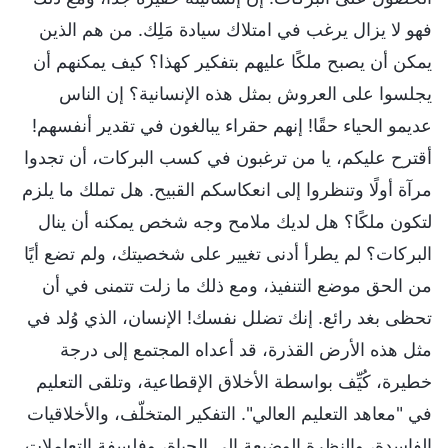
فهو لا يزال يرغب في امتلاك سيادة مَلِك. من هم الذين
يمكن أن يصبح ملكًا عليهم بتفكير كهذا؟ كيف يمكنهم أن
يجلسوا على العروش بمثل هذه الإنسانية؟ إن الناس
عديمو الحياء حقًا! إنهم حقراء يبالغون في تقدير أنفسهم!
أقترح عليكم، يا من ترغبون في كسب البركات، أن تجدوا
مرآة أولًا وتنظروا إلى انعكاسكم القبيح. هل تملك ما يلزم
لتكون ملكًا؟ هل لديك ملامح وجه شخص يمكنه أن ينال
البركات؟ لم يطرأ أدنى تغيير على شخصيتك، ولم تضع أيًا
من الحق موضع التنفيذ، ومع ذلك ما زلت تتمنى في أن
تحظى بغد رائع. إنك تضلل نفسك! الإنسان، الذي وُلد في
مثل هذه الأرض القذرة، قد أعداه المجتمع إلى درجة
خطيرة، كُيِّف بواسطة الأخلاق الإقطاعية، وتلقى التعليم
في "معاهد التعليم العالي". التفكير المتخلّف، والأخلاقيات
الفاسدة، والنظرة الوضيعة إلى الحياة، وفلسفة التعاملات