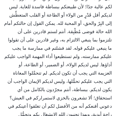
لكم عالية جدًا؛ لأن طبيعتكم ببساطة فاسدة للغاية. ليس
لديكم أقل قَدْرٍ من الولاء أو الطاعة أو القلب المتعطِّش
إلى البِرّ والحق، أو المحبة لله. يمكن القول إن حالتكم أمام
الله حالة فوضى مُطْبِقة. أنتم لستم قادرين على أن
تلتزموا بما ينبغي الالتزام به، وغير قادرين على أن تقولوا
ما ينبغي عليكم قوله. لقد فشلتم في ممارسة ما يجب
عليكم ممارسته، ولم تستطيعوا أداء المهمة الواجب عليكم
أداؤها. ليس لديكم الولاء، أو الضمير، أو الطاعة، أو
العزيمة التي يجب أن تكون لديكم. لم تتحمَّلوا المعاناة
التي يجب عليكم تحمُّلها، وليس لديكم الإيمان الواجب أن
يكون لديكم. ببساطة، أنتم مجرّدون بالكامل من أي
استحقاق؛ ألا تشعرون بالخزي لاستمراركم في العيش؟
دعوني أقنعكم أنه من الأفضل لكم أن تغلقوا أعينكم في
راحة أبدية، وبهذا تجنبون الله الانشغال بكم وتحمُّل