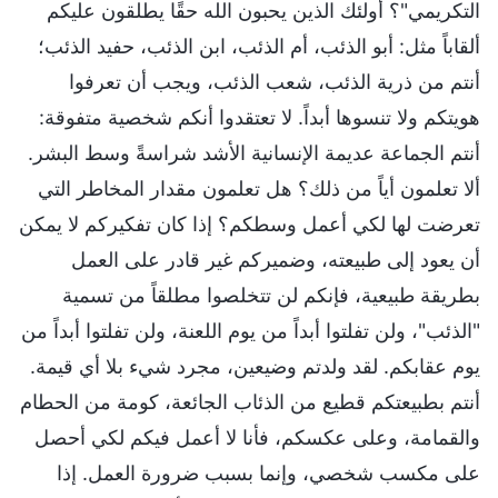
التكريمي"؟ أولئك الذين يحبون الله حقًا يطلقون عليكم
ألقاباً مثل: أبو الذئب، أم الذئب، ابن الذئب، حفيد الذئب؛
أنتم من ذرية الذئب، شعب الذئب، ويجب أن تعرفوا
هويتكم ولا تنسوها أبداً. لا تعتقدوا أنكم شخصية متفوقة:
أنتم الجماعة عديمة الإنسانية الأشد شراسةً وسط البشر.
ألا تعلمون أياً من ذلك؟ هل تعلمون مقدار المخاطر التي
تعرضت لها لكي أعمل وسطكم؟ إذا كان تفكيركم لا يمكن
أن يعود إلى طبيعته، وضميركم غير قادر على العمل
بطريقة طبيعية، فإنكم لن تتخلصوا مطلقاً من تسمية
"الذئب"، ولن تفلتوا أبداً من يوم اللعنة، ولن تفلتوا أبداً من
يوم عقابكم. لقد ولدتم وضيعين، مجرد شيء بلا أي قيمة.
أنتم بطبيعتكم قطيع من الذئاب الجائعة، كومة من الحطام
والقمامة، وعلى عكسكم، فأنا لا أعمل فيكم لكي أحصل
على مكسب شخصي، وإنما بسبب ضرورة العمل. إذا