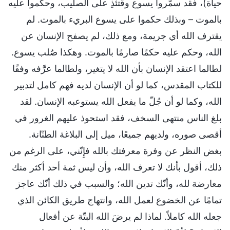
حياة)، فقد سمّروا يسوع وقتئذِ على الصليب، وحكموا عليه
بالموت – وبذلك حكموا على يسوع البريء بالموت. لم
يقترف الله أي جريمة، ومع ذلك، لم يصفح الإنسان عن
الله، وحكم عليه حكمًا صارمًا بالموت. وهكذا صُلب يسوع.
لطالما اعتقد الإنسان بأن الله لا يتغير، ولطالما عرَّفه وفقًا
للكتاب المقدس، كما لو أن الإنسان لديه فهم كامل لتدبير
الله، وكما لو أن جُلّ ما يفعل الله يستوعبه الإنسان. لقد
بلغ الناس منتهى السخف، فقد استحوذ عليهم الغرور في
أقصى صوره، ولديهم جميعًا، ميل إلى البلاغة الطنّانة.
بغض النظر عن وفرة معرفتك بالله فإِنّني، على الرغم من
ذلك، أقول بأنك لا تعرف الله، وأن ليس ثمة أحد أكثر منك
معارضة لله، وأنّك تدين الله؛ والسبب في ذلك أنّك عاجز
تمامًا عن الخضوع لعمل الله، وانتهاج طريق الكائن الذي
جعله الله كاملاً. لماذا لم يرضَ الله البتّة عن أفعال