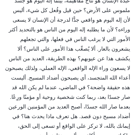
عبده الإنسان هو نتاج مفاهيمه، بينما إله اليوم هو جسد
ملموس على الأرض؟ حين قيل وفُعل كل شيء، أليس
لأن إله اليوم هو واقعي جدًّا لدرجة أن الإنسان لا يسعى
وراءه؟ لأن ما يطلبه إله اليوم من الناس هو بالتحديد أكثر
الأمور التي لا يرغب الناس في فعلها، والتي تجعلهم
يشعرون بالعار. ألا يُصعِّب هذا الأمور على الناس؟ ألا
يكشف هذا عن عيوبهم؟ بهذه الطريقة، العديد من الناس
لا يسعون وراء الإله الواقعي، الإله العملي، ولذلك يصبحون
أعداء الله المتجسد، أي يصبحون أضداد المسيح. أليست
هذه حقيقة واضحة؟ في الماضي، عندما لم يكن الله قد
صار جسدًا بعد، ربما كنت شخصية روحية أو مؤمنًا ورِعًا.
بعدما صار الله جسدًا، أصبح العديد من المؤمنين الورعين
أضداد مسيح دون قصد. هل تعرف ماذا يحدث هنا؟ في
إيمانك بالله، لا تركز على الواقع أو تسعى إلى الحق،