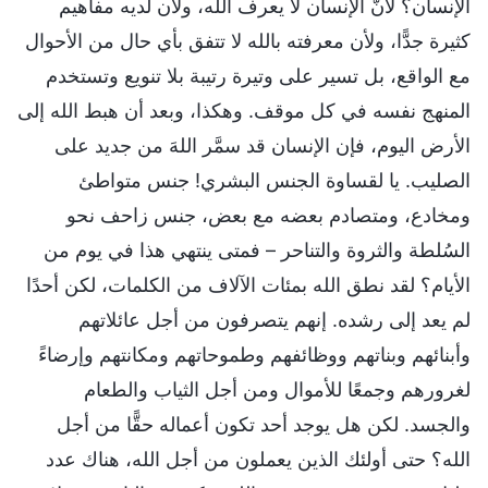
الإنسان؟ لأنّ الإنسان لا يعرف الله، ولأن لديه مفاهيم
كثيرة جدًّا، ولأن معرفته بالله لا تتفق بأي حال من الأحوال
مع الواقع، بل تسير على وتيرة رتيبة بلا تنويع وتستخدم
المنهج نفسه في كل موقف. وهكذا، وبعد أن هبط الله إلى
الأرض اليوم، فإن الإنسان قد سمَّر اللهَ من جديد على
الصليب. يا لقساوة الجنس البشري! جنس متواطئ
ومخادع، ومتصادم بعضه مع بعض، جنس زاحف نحو
السُلطة والثروة والتناحر – فمتى ينتهي هذا في يوم من
الأيام؟ لقد نطق الله بمئات الآلاف من الكلمات، لكن أحدًا
لم يعد إلى رشده. إنهم يتصرفون من أجل عائلاتهم
وأبنائهم وبناتهم ووظائفهم وطموحاتهم ومكانتهم وإرضاءً
لغرورهم وجمعًا للأموال ومن أجل الثياب والطعام
والجسد. لكن هل يوجد أحد تكون أعماله حقًّا من أجل
الله؟ حتى أولئك الذين يعملون من أجل الله، هناك عدد