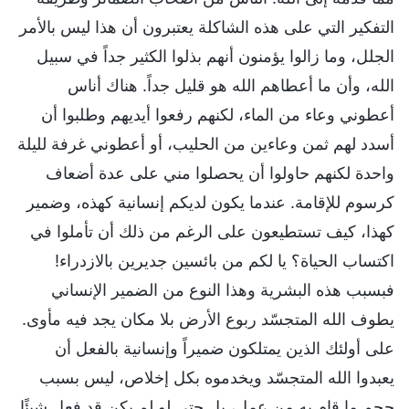
التفكير التي على هذه الشاكلة يعتبرون أن هذا ليس بالأمر
الجلل، وما زالوا يؤمنون أنهم بذلوا الكثير جداً في سبيل
الله، وأن ما أعطاهم الله هو قليل جداً. هناك أناس
أعطوني وعاء من الماء، لكنهم رفعوا أيديهم وطلبوا أن
أسدد لهم ثمن وعاءين من الحليب، أو أعطوني غرفة لليلة
واحدة لكنهم حاولوا أن يحصلوا مني على عدة أضعاف
كرسوم للإقامة. عندما يكون لديكم إنسانية كهذه، وضمير
كهذا، كيف تستطيعون على الرغم من ذلك أن تأملوا في
اكتساب الحياة؟ يا لكم من بائسين جديرين بالازدراء!
فبسبب هذه البشرية وهذا النوع من الضمير الإنساني
يطوف الله المتجسّد ربوع الأرض بلا مكان يجد فيه مأوى.
على أولئك الذين يمتلكون ضميراً وإنسانية بالفعل أن
يعبدوا الله المتجسّد ويخدموه بكل إخلاص، ليس بسبب
حجم ما قام به من عمل، بل حتى لو لم يكن قد فعل شيئًا