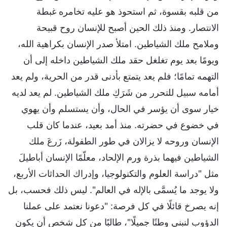
من قلبه بقسوة، ثم استحوذ هو عليه تخامره غبطة
الانتصار. ومنذ ذلك الحين أصبح للإنسان روح قبيحة
وملامح ملك الشياطين. امتلأ صدر الإنسان بكراهية الله،
ويومًا بعد يوم تغلغل حقد ملك الشياطين داخله إلى أن
التهمه تمامًا؛ فلم يعد يتمتع بأدنى قدر من الحرية، ولم يعد
أمامه سبيل للتحرر من شَرَكِ ملك الشياطين. لم يعد لديه
خيار سوى أن يؤسر في الحال، وأن يستسلم وأن يهوي
في خضوع في حضرته. منذ أمد بعيد، عندما كان قلب
الإنسان وروحه لا يزالان في طور الطفولة، زَرعَ ملك
الشياطين فيهما بذرة ورم الإلحاد، معلّمًا الإنسان أباطيلَ
مثل "دراسة العلوم والتكنولوجيا، وإدراك الحداثات الأربع،
ولا يوجد ما يُسمَّى بالإله في العالم". ليس ذلك فحسب، بل
إنه يصرخ قائلًا في كل فرصة: "دعونا نعتمد على عملنا
الدؤوب لنبني وطنًا جميلًا"، طالبًا من كل شخص أن يكون