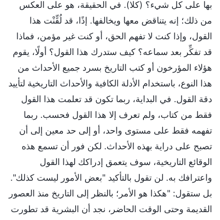
بها على كل شيء؟ (كلا). في الحقيقة، هو على العكس
من ذلك؛ إنه يتناقض معها ويخالفها. إذًا، قد لُقِّنْت هذا
القول، وإذا كنت لا تفهم الحق، أو كنت غير مؤمن، فماذا
قد تفكِّر بعد سماعه؟ كيف ستدرك هذا القول؟ أولًا، يقوم
هؤلاء المؤرخون أو كتب التاريخ بسرد جميع الأحداث من
هذا النوع، باستخدام الأدلة الكافية والأحداث التاريخية لتأييد
دقة القول. في البداية، ربما تكون قد تعلمت هذا القول
فقط من كتاب، ولم تعرف إلا هذا القول فحسب. ربما
تفهمه فقط على مستوى واحد، أو إلى حد معين إلى أن
تصبح على دراية بهذه الأحداث. لكن فور أن تسمع هذه
الوقائع التاريخية، سوف يتعمق إدراكك لهذا القول
واعترافك به. لن تقول بالتأكيد "بعض الأمور ليست كذلك".
بل ستقول: "هكذا هو الأمر؛ بالنظر إلى التاريخ منذ العصور
القديمة وحتى الوقت الحاضر، نجد أن البشرية قد تطورت