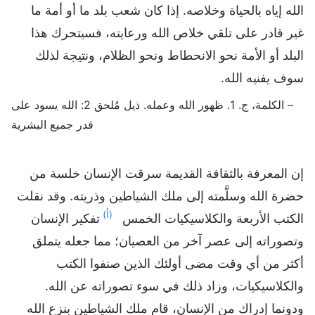
الله إياه بالحياة وخلاصه. إذا كان شعب بلد ما أو أمة ما
غير قادر على تلقي خلاص الله ورعايته، فسيتحرك هذا
البلد أو الأمة نحو الانحطاط ونحو الظلام، ونتيجة لذلك
سوف يفنيه الله.
– الكلمة، ج. 1. ظهور الله وعمله. ذيل مُلحق 2: الله يسود على
قدر جميع البشرية
إن المعرفة بالثقافة القديمة سرقت الإنسان خلسة من
حضرة الله وسلَّمته إلى ملك الشياطين وذريته. وقد نقلت
(أ)
الكتب الأربعة والكلاسيكيات الخمس
تفكير الإنسان
وتصوراته إلى عصر آخر من العصيان؛ مما جعله يتملق
أكثر من أي وقت مضى أولئك الذين صنفوا الكتب
والكلاسيكيات، وزاد ذلك في سوء تصوراته عن الله.
ودونما إدراك من الإنسان، قام ملك الشياطين بنزع الله