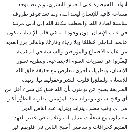
أدوات للسيطرة على الجنس البشري، ولم تعد توجد
مساحة كافية للإنسان ليعبد الله، ولم تعد تتوفر ظروف
مناسبة لعبادة الله. وانحطت مكانة الله إلى أدنى مرتبة
في قلب الإنسان. دون وجود الله في قلب الإنسان، يكون
عالمه الداخلي مُظلمًا وبلا رجاء وفارغًا. وبالتالي برز العديد
من علماء الاجتماع والمؤرخين والساسة في المقدمة
ليُعبِّروا عن نظريات العلوم الاجتماعية، ونظرية تطور
الإنسان، ونظريات أخرى تتعارض مع حقيقة خلق الله
للإنسان، وليملؤوا قلوب البشر وعقولهم بها. وبهذه
الطريقة يصبح مَن يؤمنون بأن الله خلق كل شيء أقل من
أي وقتٍ سابق، ويتزايد عدد المؤمنين بنظرية التطوُّر أكثر
من أي وقتٍ مضى. يتزايد ويتزايد عدد الناس الذين
يتعاملون مع سجلَّات عمل الله وكلامه في عصر العهد
القديم كخرافات وأساطير. أصبح الناس في قلوبهم غير