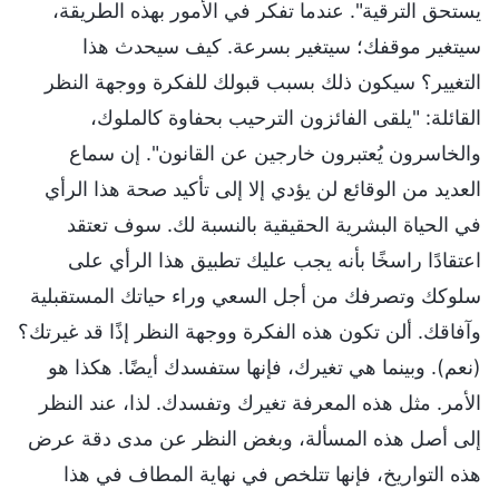
يستحق الترقية". عندما تفكر في الأمور بهذه الطريقة،
سيتغير موقفك؛ سيتغير بسرعة. كيف سيحدث هذا
التغيير؟ سيكون ذلك بسبب قبولك للفكرة ووجهة النظر
القائلة: "يلقى الفائزون الترحيب بحفاوة كالملوك،
والخاسرون يُعتبرون خارجين عن القانون". إن سماع
العديد من الوقائع لن يؤدي إلا إلى تأكيد صحة هذا الرأي
في الحياة البشرية الحقيقية بالنسبة لك. سوف تعتقد
اعتقادًا راسخًا بأنه يجب عليك تطبيق هذا الرأي على
سلوكك وتصرفك من أجل السعي وراء حياتك المستقبلية
وآفاقك. ألن تكون هذه الفكرة ووجهة النظر إذًا قد غيرتك؟
(نعم). وبينما هي تغيرك، فإنها ستفسدك أيضًا. هكذا هو
الأمر. مثل هذه المعرفة تغيرك وتفسدك. لذا، عند النظر
إلى أصل هذه المسألة، وبغض النظر عن مدى دقة عرض
هذه التواريخ، فإنها تتلخص في نهاية المطاف في هذا