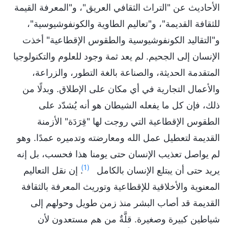
الأحاديث عن "التراث الثقافي العريق"، و"المعرفة القيمة
للثقافة القديمة"، و"تعاليم الطاوية والكونفوشيوسية"،
و"التقاليد الكونفوشيوسية والطقوس الإقطاعية" أخذت
الإنسان إلى الجحيم. لم يعد ثمة وجود للعلوم والتكنولوجيا
المتقدمة الحديثة، والصناعة بالغة التطور، والزراعة،
والأعمال التجارية في أي مكان على الإطلاق. وبدلًا من
ذلك، فإن كل ما يفعله الشيطان هو أنه يُشدّد على
الطقوس الإقطاعية التي روجت لها "قِرَدَة" الأزمنة
القديمة لتعطيل عمل الله ومعارضته وتدميره عمدًا. وهو
لم يواصل تعذيب الإنسان حتى يومنا هذا فحسب، بل إنه
(1)
يريد حتى أن يبتلع الإنسان بالكامل
. إن نقل التعاليم
المعنوية والأخلاقية للإقطاعية وتوريث المعرفة بالثقافة
القديمة قد أصاب البشر منذ زمن طويل وحولهم إلى
شياطين كبيرة وصغيرة. قلَّةٌ من هم مستعدون لأن