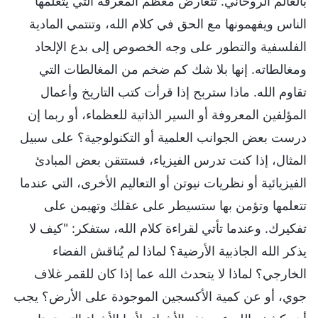
بالعالم الروحاني. تتعارض معظم المعرفة التي يتعلمها
الناس ويفهمونها مع الحق في كلام الله، وتنتمي المادية
الفلسفية والتطور على وجه الخصوص إلى بدع الإلحاد
ومغالطاته. إنها بلا شك كم ضخم من المغالطات التي
تقاوم الله. ماذا ستربح إذا قرأت كتب التاريخ وأعمال
المؤلفين المعروفة أو السير الذاتية للعظماء، أو ربما إن
درست بعض الجوانب العلمية أو التكنولوجية؟ على سبيل
المثال، إذا كنت تدرس الفيزياء، فستتقن بعض المبادئ
الفيزيائية أو نظريات نيوتن أو التعاليم الأخرى، التي عندما
تتعلمها وتؤمن بها ستسيطر على عقلك وتهيمن على
تفكيرك. وعندما تأتي لقراءة كلام الله، ستفكر: "كيف لا
يذكر الله الجاذبية الأرضية؟ لماذا لم يُناقش الفضاء
الخارجي؟ لماذا لا يتحدث الله عما إذا كان للقمر غلاف
جوي، أو عن كمية الأكسجين الموجودة على الأرض؟ يجب