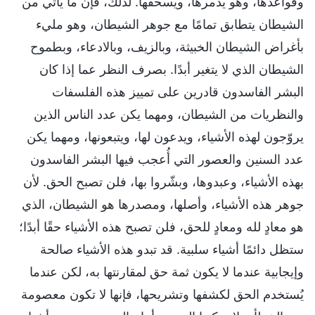
وقواعدها، وهو يدمرها، ويسحقها. لذلك، فإن ما يأتي من
الشيطان يتطابق تمامًا مع جوهر الشيطان، وهو مليء
بأغراض الشيطان الخبيثة، وبالزيف، وبالادعاء، وبطموح
الشيطان الذي لا يتغير أبدًا. بصرف النظر عما إذا كان
البشر الفاسدون قادرين على تمييز هذه الفلسفات
والنظريات من الشيطان، ومهما يكن عدد الناس الذين
يروّجون لهذه الأشياء، ويدعون لها، ويتبعونها، ومهما يكن
عدد السنين والعصور التي أُعجب فيها البشر الفاسدون
بهذه الأشياء، وعبدوها، وبشّروا بها، فلن تصبح الحق. لأن
جوهر هذه الأشياء، وأصلها، ومصدرها هو الشيطان، الذي
هو معادٍ لله ومعادٍ للحق، فلن تصبح هذه الأشياء حقًا أبدًا؛
ستظل دائمًا أشياء سلبية. قد تبدو هذه الأشياء صالحة
وإيجابية عندما لا يكون ثمة حق لمقارنتها به، لكن عندما
يُستخدم الحق لكشفها وتشريحها، فإنها لا تكون معصومة