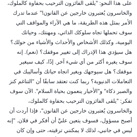
على هذا النحو: "يلقى الفائزون الترحيب بحفاوة كالملوك،
والخاسرون يُعتبرون خارجين عن القانون!" عندما تدرك
الأمر بمثل هذه الطريقة، ما هي الآراء والمواقف التي
سوف تحملها تجاه سلوكك الذاتي، ومهنتك، وحياتك
اليومية، وكذلك الأشخاص والأحداث والأشياء من حولك؟
هل سيؤدي هذا الإدراك إلى تغيير موقفك؟ (نعم). إنه
سوف يغيره أكثر من أي شيء آخر. إذًا، كيف سيغير
موقفك؟ هل سيوجهك ويغير اتجاه حياتك وأساليبك في
التعاملات الدنيوية؟ ربما كنت تعتقد سابقًا أن "التناغم كنز
والصبر ذكاء" و"الأخيار ينعمون بحياة السلام". الآن سوف
تفكر: "يلقى الفائزون الترحيب بحفاوة كالملوك،
والخاسرون يُعتبرون خارجين عن القانون"، فإذا أردت أن
أصبح مسؤول، فسوف يتعين عليَّ أن أفكر في فلان. "إنه
ليس في جانبي، لذلك لا يمكنني ترقيته، حتى وإن كان