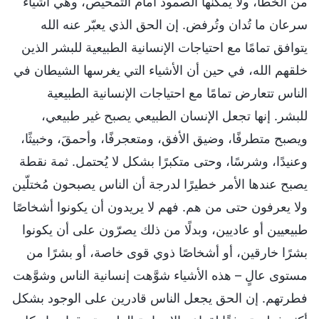
من الخطأ، ولا يمكنها الصمود أمام التمحيص، وهي أشياء
سرعان ما تُدان وتُرفض. إن الحق الذي يعبّر عنه الله
يتوافق تمامًا مع احتياجات الإنسانية الطبيعية للبشر الذين
خلقهم الله، في حين أن الأشياء التي يغرسها الشيطان في
الناس تتعارض تمامًا مع احتياجات الإنسانية الطبيعية
للبشر. إنها تجعل الإنسان الطبيعي يصبح غير طبيعي،
ويصبح متطرفًا، وضيق الأفق، ومتعجرفًا، وأحمقَ، وخبيثًا،
وعنيدًا، وشرسًا، وحتى متكبرًا بشكل لا يُحتمل. ثمة نقطة
يصبح عندها الأمر خطيرًا لدرجة أن الناس يصبحون مُختلّين
ولا يعرفون حتى من هم. فهم لا يريدون أن يكونوا أشخاصًا
طبيعيين أو عاديين، وبدلًا من ذلك يصرّون على أن يكونوا
بشرًا خارقين، أو أشخاصًا ذوي قوى خاصة، أو بشرًا من
مستوى عالٍ – هذه الأشياء شوَّهت إنسانية الناس وشوَّهت
فطرتهم. إن الحق يجعل الناس قادرين على الوجود بشكل