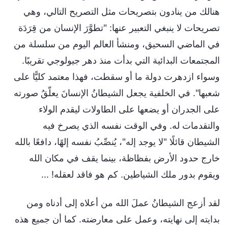
هنالك من ينادون بتصريحات مثل التصريح التالي، وهي
تصريحات لا ينبغي التعبير عنها: "تطوَّرَ الإنسان من قِرَدَة
في الماضي السحيق، ومنشأ العالم اليوم من سلسلة من
المجتمعات البدائية التي بدأت منذ دهر جيولوجي تقريبًا.
وسواء ازدهرت دولة ما أو سقطت، فهذا معتمد كليًّا على
شعبها". في الخلفية يجعل الشيطانُ الإنسانَ يعلّقُ صورته
على الجدران أو يضعها على الطاولات ليقدم الولاء
والتقدمات له. وفي الوقت نفسه الذي يصرخ فيه
الشيطان قائلًا "لا يوجد إله"، يُنصِّبُ نفسه إلهًا، دافعًا بالله
خارج حدود الأرض بفظاظة، بينما يقف في مكان الله
ويقوم بدور ملك الشياطين. كم هو فاقد لعقله! ...
لقد أزعج الشيطانُ عملَ الله من أعلاه إلى أدناه ومن
بدايته إلى نهايته، وعمل على معارضته. كما أن جميع هذه