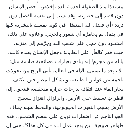
مستعدًا منذ الطفولة لخدمة بلده بإخلاص. أُحضر الإنسان
دون قصد إلى حضرته، وقد نسب إلى نفسه الفضل دون
تردد (أي فضل الله المتمثل في كونه يمسك بالبشرية كلها
في يده). لم يخامرْه أي شعور بالخجل. وعلاوة على ذلك،
استحوذ دون خجل على شعب الله وجرَّهم إلى منزله،
حيث قفز كالفأر على الطاولة وجعل الإنسانَ يعبده كالله.
يا له من مجرم! إنه ينادي بعبارات فضائحية صادمة مثل:
"لا يوجد ما يسمى بالإله في العالم. تأتي الريح من تحولات
ناجمة عن قوانين الطبيعة، ويتشكل المطر حين يتكثف
بخار الماء عند التقائه بدرجات حرارة منخفضة فيتحول إلى
قطراتٍ تسقط على الأرض. والزلزال اهتزاز لسطح
الأرض بسبب التغيرات الجيولوجية، والقحط سببه جفاف
الجو الناجم عن اضطراب نووي على سطح الشمس. هذه
ظواهر طبيعية. أين يوجد عمل الله في كل هذا؟". حتى إن