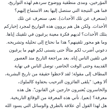
المؤرخين، ومدى منطقية ووضوح سردهم لهذه التواريخ،
فما هي النتيجة التي ستصل إليها بعد الاستماع إليهم؟
(سنعرف عن تلك الأحداث). نعم، سنعرف عن تلك
الأحداث. ولكن هل هم يروون هذه التواريخ لمجرد إخباركم
بتلك الأحداث؟ لديهم فكرة معينة يرغبون في تلقينك إياها.
وما هو محور تلقينهم؟ هذا ما نحتاج إلى تحليله وتشريحه.
دعوني أضرب لكم مثالًا حتى يتسنى لكم فهم ما يرغبون
في تلقين الناس إياه. بعد مراجعة التاريخ منذ العصور
القديمة وحتى الوقت الحاضر، توصل الناس في نهاية
المطاف إلى مقولة؛ لقد لاحظوا حقيقة من تاريخ البشرية،
ألا وهي: "يلقى الفائزون الترحيب بحفاوة كالملوك،
والخاسرون يُعتبرون خارجين عن القانون". هل هذه
معرفة؟ (نعم). تأتي هذه المعرفة من الوقائع التاريخية.
هل لهذا القول أي علاقة بالطرق والوسائل التي يسود الله