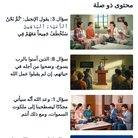
محتوى ذو صلة
سؤال 3: يقول الإنجيل: "ثُمَّ نَحْنُ
ٱلْأَحْيَاءَ ٱلْبَاقِينَ
سَنُخْطَفُ جَمِيعاً مَعَهُمْ فِي
ٱلسُّحُبِ لِمُلَاقَاةِ ٱلرَّبِّ فِي
ٱلْهَوَاءِ، وَهَكَذَا نَكُونُ كُلَّ حِينٍ
مَعَ ٱلرَّبِّ" (تسالونيكي الأولى
سؤال 8: الذين آمنوا بالرب
4: 17). كيف نفسر هذا؟
يسوع، وضحوا من أجله في
حياتهم، إن لم يقبلوا عمل الله
القدير في الأيام الأخيرة، فلن
يُختطفوا إلى ملكوت السموات؟
سؤال 1: وعد الله أنّه سيأتي
مجدّدًا ليصطحبنا إلى ملكوت
السموات، ومع ذلك أنتم
تشهدون أنّ الربّ تجسّد فعلاً
ليقوم بعمل الدينونة في الأيام
الأخيرة. ويتنبّأ الكتاب المقدّس