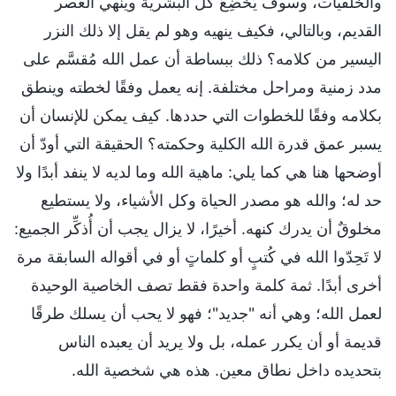
والخلفيات، وسوف يُخضِعُ كل البشرية وينهي العصر
القديم، وبالتالي، فكيف ينهيه وهو لم يقل إلا ذلك النزر
اليسير من كلامه؟ ذلك ببساطة أن عمل الله مُقسَّم على
مدد زمنية ومراحل مختلفة. إنه يعمل وفقًا لخطته وينطق
بكلامه وفقًا للخطوات التي حددها. كيف يمكن للإنسان أن
يسبر عمق قدرة الله الكلية وحكمته؟ الحقيقة التي أودّ أن
أوضحها هنا هي كما يلي: ماهية الله وما لديه لا ينفد أبدًا ولا
حد له؛ والله هو مصدر الحياة وكل الأشياء، ولا يستطيع
مخلوقٌ أن يدرك كنهه. أخيرًا، لا يزال يجب أن أُذكِّر الجميع:
لا تَحِدّوا الله في كُتبٍ أو كلماتٍ أو في أقواله السابقة مرة
أخرى أبدًا. ثمة كلمة واحدة فقط تصف الخاصية الوحيدة
لعمل الله؛ وهي أنه "جديد"؛ فهو لا يحب أن يسلك طرقًا
قديمة أو أن يكرر عمله، بل ولا يريد أن يعبده الناس
بتحديده داخل نطاق معين. هذه هي شخصية الله.