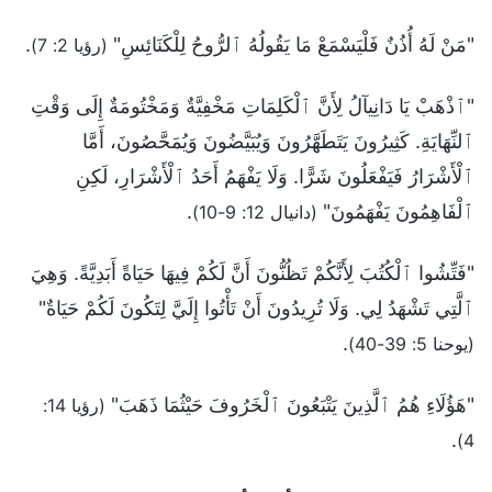
"مَنْ لَهُ أُذُنٌ فَلْيَسْمَعْ مَا يَقُولُهُ ٱلرُّوحُ لِلْكَنَائِسِ"
.
(رؤيا 2: 7)
"ٱذْهَبْ يَا دَانِيآلُ لِأَنَّ ٱلْكَلِمَاتِ مَخْفِيَّةٌ وَمَخْتُومَةٌ إِلَى وَقْتِ
ٱلنِّهَايَةِ. كَثِيرُونَ يَتَطَهَّرُونَ وَيُبَيَّضُونَ وَيُمَحَّصُونَ، أَمَّا
ٱلْأَشْرَارُ فَيَفْعَلُونَ شَرًّا. وَلَا يَفْهَمُ أَحَدُ ٱلْأَشْرَارِ، لَكِنِ
ٱلْفَاهِمُونَ يَفْهَمُونَ"
.
(دانيال 12: 9-10)
"فَتِّشُوا ٱلْكُتُبَ لِأَنَّكُمْ تَظُنُّونَ أَنَّ لَكُمْ فِيهَا حَيَاةً أَبَدِيَّةً. وَهِيَ
ٱلَّتِي تَشْهَدُ لِي. وَلَا تُرِيدُونَ أَنْ تَأْتُوا إِلَيَّ لِتَكُونَ لَكُمْ حَيَاةٌ"
.
(يوحنا 5: 39-40)
"هَؤُلَاءِ هُمُ ٱلَّذِينَ يَتْبَعُونَ ٱلْخَرُوفَ حَيْثُمَا ذَهَبَ"
(رؤيا 14:
.
4)