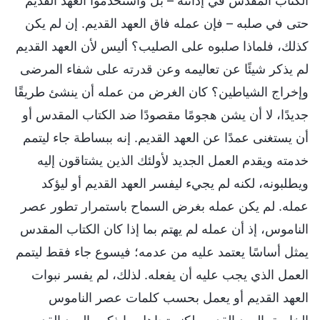
الكتاب المقدس في إدانته – بل واستخدموا العهد القديم
حتى في صلبه – فإن عمله فاق العهد القديم. إن لم يكن
كذلك، فلماذا صلبوه على الصليب؟ أليس لأن العهد القديم
لم يذكر شيئًا عن تعاليمه وعن قدرته على شفاء المرضى
وإخراج الشياطين؟ كان الغرض من عمله أن ينشئ طريقًا
جديدًا، لا أن يشن هجومًا مقصودًا ضد الكتاب المقدس أو
أن يستغنى عمدًا عن العهد القديم. إنه ببساطة جاء ليتمم
خدمته ويقدم العمل الجديد لأولئك الذين يشتاقون إليه
ويطلبونه، لكنه لم يجيء ليفسر العهد القديم أو ليؤكد
عمله. لم يكن عمله بغرض السماح باستمرار تطور عصر
الناموس، إذ أن عمله لم يهتم بما إذا كان الكتاب المقدس
يمثل أساسًا يعتمد عليه من عدمه؛ فيسوع جاء فقط ليتمم
العمل الذي يجب عليه أن يفعله. لذلك، لم يفسر نبوات
العهد القديم أو يعمل بحسب كلمات عصر الناموس