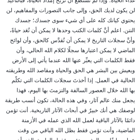
غذاء الحياة؛ وإذا لم تستطع أن تربح إمداد الحياة، فبالتأكيد
لن يكون لديك الحق، وإلى جانب التصورات والمفاهيم، لن
يحتوي كيانك كله على أي شيء سوى جسدك؛ جسدك
النتن. اعلم أنَّ كلمات الكتب وحدها لا يمكن أن تُعَد حياةً،
وأنَّ سجلات التاريخ لا يمكن أن تُقدَّس كالحق، وأن لوائح
الماضي لا يمكن اعتبارها سجلًا لكلام الله الحالي، وأن
فقط الكلمات التي يعبِّر عنها الله عندما يأتي إلى الأرض
ويعيش بين البشر هي الحق والحياة ومقاصد الله وطريقته
الحالية في العمل. إذا أخذتَ سجلات الكلمات التي تكلّم
بها الله خلال العصور السالفة والتزمتَ بها اليوم، فهذا
يجعل منك عالم آثار، وفي هذه الحالة، تكون أنسب طريقة
لوصفك هي أنك خبيرٌ في أبحاث الآثار التاريخية. أنت تؤمن
دائمًا بالآثار الباقية لعمل الله الذي عمله في الأزمنة
الماضية، وأنت تؤمن فقط بظل الله الباقي من وقت