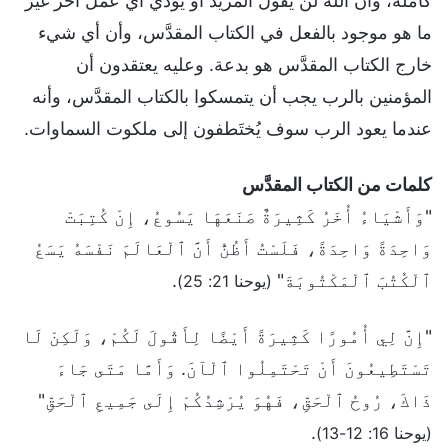
كاملة، وأن الله لن يقول المزيد أو يؤدي أي عمل آخر غير
ما هو موجود بالفعل في الكتاب المقدَّس، وأن أي شيء
خارج الكتاب المقدَّس هو بدعة. وعليه يعتقدون أن
المؤمنين بالرب يجب أن يتمسكوا بالكتاب المقدَّس، وأنه
عندما يعود الرب سوف يُختَطفون إلى ملكوت السماوات.
كلمات من الكتاب المقدَّس
"وَأَشْيَاءُ أُخَرُ كَثِيرَةٌ صَنَعَهَا يَسُوعُ، إِنْ كُتِبَتْ
وَاحِدَةً وَاحِدَةً، فَلَسْتُ أَظُنُّ أَنَّ ٱلْعَالَمَ نَفْسَهُ يَسَعُ
ٱلْكُتُبَ ٱلْمَكْتُوبَةَ"
.
(يوحنا 21: 25)
"إِنَّ لِي أُمُورًا كَثِيرَةً أَيْضًا لِأَقُولَ لَكُمْ، وَلَكِنْ لَا
تَسْتَطِيعُونَ أَنْ تَحْتَمِلُوا ٱلْآنَ. وَأَمَّا مَتَى جَاءَ
ذَاكَ، رُوحُ ٱلْحَقِّ، فَهُوَ يُرْشِدُكُمْ إِلَى جَمِيعِ ٱلْحَقِّ"
.
(يوحنا 16: 12-13)