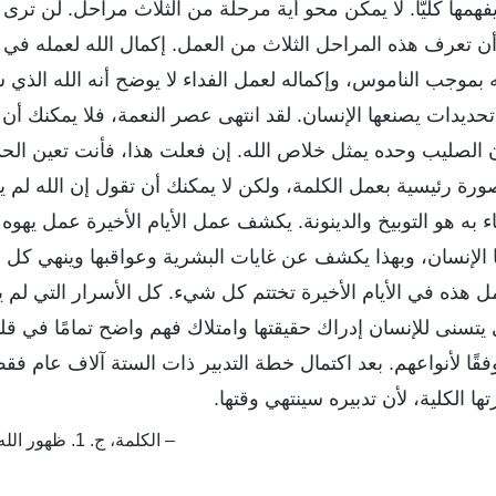
فهمها كليًّا. لا يمكن محو أية مرحلة من الثلاث مراحل. لن تر
د أن تعرف هذه المراحل الثلاث من العمل. إكمال الله لعمله في
ه بموجب الناموس، وإكماله لعمل الفداء لا يوضح أنه الله الذي
تحديدات يصنعها الإنسان. لقد انتهى عصر النعمة، فلا يمكنك أن 
 الصليب وحده يمثل خلاص الله. إن فعلت هذا، فأنت تعين الحد
ورة رئيسية بعمل الكلمة، ولكن لا يمكنك أن تقول إن الله لم يك
ء به هو التوبيخ والدينونة. يكشف عمل الأيام الأخيرة عمل يهو
ها الإنسان، وبهذا يكشف عن غايات البشرية وعواقبها وينهي كل
ل هذه في الأيام الأخيرة تختتم كل شيء. كل الأسرار التي لم 
يتسنى للإنسان إدراك حقيقتها وامتلاك فهم واضح تمامًا في قلب
ًا لأنواعهم. بعد اكتمال خطة التدبير ذات الستة آلاف عام فق
 الكلية، لأن تدبيره سينتهي وقتها.
– الكلمة، ج. 1. ظهور الله وعمله. سر التجسُّد (4)