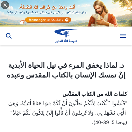
د. لماذا يخفق المرء في نيل الحياة الأبدية إنْ تمسك الإنسان بالكتاب المقدس وعبده
د. لماذا يخفق المرء في نيل الحياة الأبدية
إنْ تمسك الإنسان بالكتاب المقدس وعبده
كلمات الله من الكتاب المقدَّس
"فَتِّشُوا ٱلْكُتُبَ لِأَنَّكُمْ تَظُنُّونَ أَنَّ لَكُمْ فِيهَا حَيَاةً أَبَدِيَّةً. وَهِيَ
ٱلَّتِي تَشْهَدُ لِي. وَلَا تُرِيدُونَ أَنْ تَأْتُوا إِلَيَّ لِتَكُونَ لَكُمْ حَيَاةٌ"
.
(يوحنا 5: 39-40)