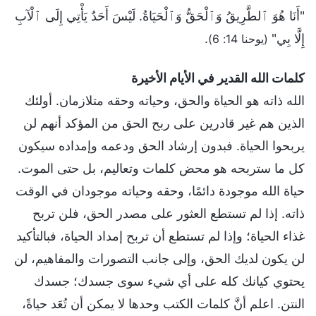
"أَنَا هُوَ ٱلطَّرِيقُ وَٱلْحَقُّ وَٱلْحَيَاةُ. لَيْسَ أَحَدٌ يَأْتِي إِلَى ٱلْآبِ
إِلَّا بِي"
.
(يوحنا 14: 6)
كلمات الله القدير في الأيام الأخيرة
الله ذاته هو الحياة والحق، وحياته وحقه متلازمان. أولئك
الذين هم غير قادرين على ربح الحق من المؤكد أنهم لن
يربحوا الحياة. فبدون إرشاد الحق ودعمه وإمداده سيكون
كل ما ستربحه هو محض كلمات وتعاليم، بل حتى الموت.
حياة الله موجودة دائمًا، وحقه وحياته موجودان في الوقت
ذاته. إذا لم تستطع العثور على مصدر الحق، فلن تربح
غذاء الحياة؛ وإذا لم تستطع أن تربح إمداد الحياة، فبالتأكيد
لن يكون لديك الحق، وإلى جانب التصورات والمفاهيم، لن
يحتوي كيانك كله على أي شيء سوى جسدك؛ جسدك
النتن. اعلم أنَّ كلمات الكتب وحدها لا يمكن أن تُعَد حياةً،