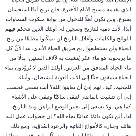
الذي يقدمه مسيح الأيام الأخيرة، فلن تربح أبدًا استحسان
يسوع، ولن تكون أهلًا للدخول من بوابة ملكوت السماوات
أبدًا، لأنك دمية للتاريخ وسجين له. أولئك الذين تتحكم فيهم
اللوائح والكلمات وأغلال التاريخ لن يتمكّنوا مطلقًا من ربح
الحياة ولن يستطيعوا ربح طريق الحياة الأبدي. هذا لأنَّ كل
ما يربحونه هو ماء عكر يُتشبث به لآلاف السنين، بدلًا من
ماء الحياة المتدفق من العرش. أولئك الذين لا يُزوَّدون بماء
الحياة سيبقون جثثًا إلى الأبد، ألعوبة للشيطان، وأبناء
للجحيم. كيف لهم إذن أن يعاينوا الله؟ أنت تسعى فحسب
إلى أن تتشبث بالماضي لتبقى ساكنًا وتبقي على الأشياء
كما هي، ولا تسعى إلى تغيير الوضع الراهن ونبذ التاريخ،
لذا، ألن تكون دائمًا عدائيًا تجاه الله؟ إن خطوات عمل الله
هائلة وجبارة كالأمواج العاتية والرعود المُدوّية، ومع ذلك،
تجلس بسلبية منتظرًا الدمار، متمسكًا بما هو قديم منتظرًا