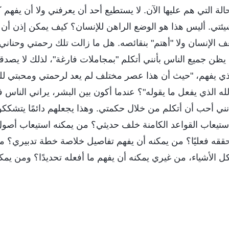
ة التي هم عليها الآن. لا يستطيع أحد أن يعرفني ولا أن يفهم
يئتي. أليس هذا هو الوضع الراهن للإنسان؟ كيف يمكن إذن أن 
عف الإنسان ولا "أهتم" بنقائصه. هل ما زالت تلك رحمتي وحناني
ظن جميع الناس بأنني أتكلم "بمجاملات فارغة"، لذلك لا يصدقو
لذي يفهم، "حيث أن هذا عصر مختلف لم يعد لرحمتي ومحبتي للخ
لله الذي يفعل ما يقوله"؟ عندما أكون بين البشر، يراني الناس 
أنني أحب أن أتكلم من خلال حكمتي. وهذا يجعلهم دائمًا يتشك
ستيعاب القواعد الكامنة خلف حديثي؟ من يمكنه استيعاب أصو
أحققه فعليًا؟ من يمكنه أن يفهم تفاصيل خلاصة خطة تدبيري؟ م
 الأشياء، من غيري يمكنه أن يفهم ما أفعله تحديدًا؟ ومن يم