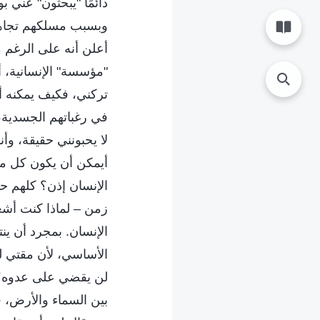
دائمًا "يبحثون" عني
وبسبب مسلكهم تجاهي،
أعلن أنه على الرغم م
"مؤسسة" الإنسانية، 
تركني، فكيف يمكنه أ
في رغباتهم الجسدية، 
لا يحبونني حقيقة، و
أيمكن أن يكون كل ما
الإنسان إذن؟ كلهم حث
زمن – لماذا كنت أشغ
الإنسان. بمجرد أن ين
الأساسي، لأن مقتي ل
لن يقضي على عدوه؟ 
بين السماء والأرض، ف