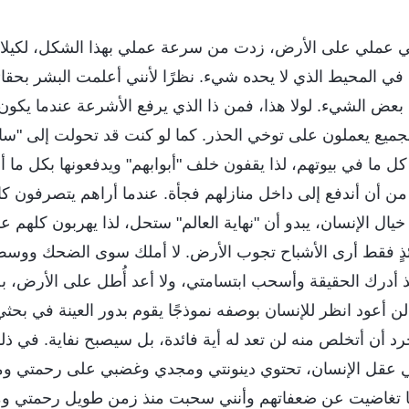
ي عملي على الأرض، زدت من سرعة عملي بهذا الشكل، لكيلا يبت
 المحيط الذي لا يحده شيء. نظرًا لأنني أعلمت البشر بحقائق
عض الشيء. لولا هذا، فمن ذا الذي يرفع الأشرعة عندما يكون 
لجميع يعملون على توخي الحذر. كما لو كنت قد تحولت إلى "سا
 ما في بيوتهم، لذا يقفون خلف "أبوابهم" ويدفعونها بكل ما أ
 من أن أندفع إلى داخل منازلهم فجأة. عندما أراهم يتصرفون كال
ل الإنسان، يبدو أن "نهاية العالم" ستحل، لذا يهربون كلهم 
ئذٍ فقط أرى الأشباح تجوب الأرض. لا أملك سوى الضحك ووس
ذ أدرك الحقيقة وأسحب ابتسامتي، ولا أعد أُطل على الأرض، 
. لن أعود انظر للإنسان بوصفه نموذجًا يقوم بدور العينة في بح
د أن أتخلص منه لن تعد له أية فائدة، بل سيصبح نفاية. في ذ
في عقل الإنسان، تحتوي دينونتي ومجدي وغضبي على رحمتي ومح
ما تغاضيت عن ضعفاتهم وأنني سحبت منذ زمن طويل رحمتي ومح