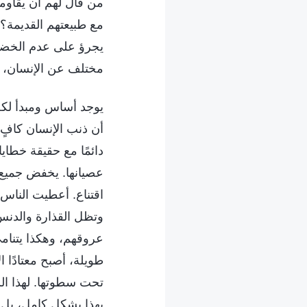
من قال لهم أن يقاومو
مع طبيعتهم القديمة؟ 
يجرؤ على عدم الخضوع
مختلف عن الإنسان، لذ
يوجد أساس ومبدأ لكل م
أن ذنب الإنسان كافٍ ل
دائمًا مع حقيقة خطاي
عصيانها. يخفض جميع 
اقتناع. أعطيت الناس
وتظل القذارة والدنس
عروقهم، وهكذا يتنام
طويلة، أصبح معتادًا ا
تحت سطوتها. لهذا ال
بهذا بشكل كامل، بل ي