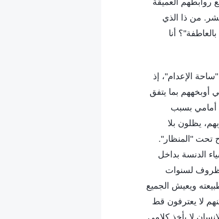
ع روابطهم العميقة
بشر. من ذا الذي
لعاطفة"؟ أنا
"ساحة الإعدام"، إذ
ني أوبخههم بما يتفق
ا أمامي بسبب
م، يظلون بلا
 تحت "المنظار".
اء الدنسة بداخل
الظروف لسنوات
 طبيعته ويعيش الجميع
هم لا يعترفون قط
نسان لا يأخذ كلامي