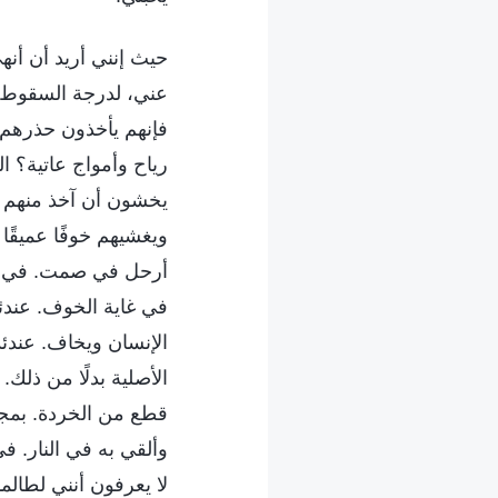
حيث إنني أريد أن أنه
عني، لدرجة السقوط في
فإنهم يأخذون حذرهم ب
رياح وأمواج عاتية؟ ا
يخشون أن آخذ منهم كل
ويغشيهم خوفًا عميقًا
أرحل في صمت. في خيا
في غاية الخوف. عند
الإنسان ويخاف. عندئ
الأصلية بدلًا من ذلك
قطع من الخردة. بمجر
وألقي به في النار. 
لا يعرفون أنني لطال