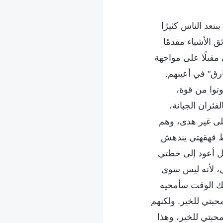
عد الناس كثيرًا
 الأشياء مقدمًا
مقبلًا على مواجهة
رق" في أعينهم.
وتوا من قوة،
فئران الجبانة،
على غير هدى، وهم
ط قهقهتي يندهش
بل أعود إلى خطتي
ثي، لأنه ليس سوى
لك الوقت سأمحيه
بتي للخير. ولكنهم
بتي للخير، وهذا