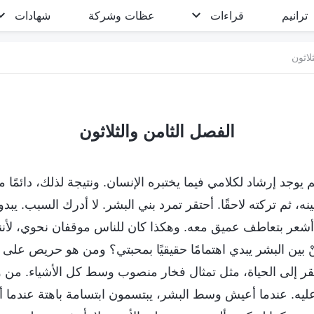
ترانيم
قراءات
عظات وشركة
شهادات
لاثون
الفصل الثامن والثلاثون
 يوجد إرشاد لكلامي فيما يختبره الإنسان. ونتيجة لذلك، دائمًا م
نه، ثم تركته لاحقًا. أحتقر تمرد بني البشر. لا أدرك السبب. يب
 أشعر بتعاطف عميق معه. وهكذا كان للناس موقفان نحوي، لأنن
نْ بين البشر يبدي اهتمامًا حقيقيًا بمحبتي؟ ومن هو حريص على
فتقر إلى الحياة، مثل تمثال فخار منصوب وسط كل الأشياء. من 
ليه. عندما أعيش وسط البشر، يبتسمون ابتسامة باهتة عندما أ