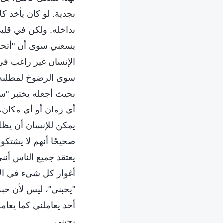
بجدية. لو كان يأخذ ك
بداخله. ولكن في قلبي،
يسعني سوى أن "أتحمل 
الإنسان غير راغب في
سوى الرضوخ لمطلبه. 
بحيث أجعله يختبر "س
أي زمان أو أي مكان، 
يمكن للإنسان أن يظل
صحيحًا أنهم لا يشتكو
يعتقد جميع الناس أنن
أغوار كل شيء في الإن
"يحبني"، ليس لأن حب
أحد يعاملني كما يعام
يحبني.