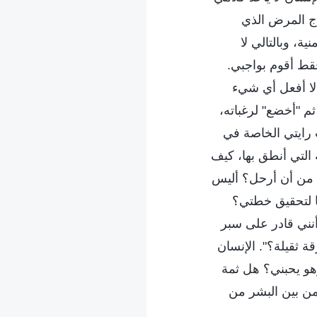
اج المرض الذي
ة، وبالتالي لا
فقط أقوم بواجبي.
لا أفعل أي شيء
م "أخضع" لرغباته،
 رايتي الخاصة في
 التي أنطق بها، كيف
م من أن أرحل؟ أليس
ًا لتحقيق خطتي؟
أنني قادر على سبر
ة ثقيلة؟". الإنسان
هو يحبني؟ هل ثمة
 من بين البشر من