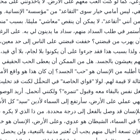
 بوعي، كما لو كنت ألعب معهم على الأرض. لا يأخذونني على م
 ليس أمامي خيار سوى "التقاعد" من "مؤسسة" الإنسانية. وم
ن أنني "أتقاعد"، لا يمكن أن ينقص "معاشي" مليمًا. بسبب "من
أستمر في طلب السداد منهم، سداد ما يدينون لي به. على الرغ
ن يهرب من قبضتي؟ خففت قبضتي على الناس إلى حد معين، لأ
ولذا بسبب هذا فقد جرءوا على أن يكونوا بلا لجام، بلا أي قيد
أنهم يعيشون بالجسد. هل من الممكن أن يعطى الحب الحقيقي 
 أطلبه من الإنسان هو "حب" الجسد؟ إن كان هذا هو واقع الأم
الة لا قيمة لهم. لولا "قواي الخاصة" في التحمُّل لكنت قد تخلي
ل نفس بالبقاء معه وقبول "تنمره"؟ ولكنني أتحمل. أريد الوص
تهي عملي على الأرض، سأرتفع إلى السماء لأدين "سيد" كل الأ
لإنسان قد وصل بالفعل إلى درجة محددة. من ذا الذي لا يكره 
في السماء، الشيطان هو عدوي، وعلى الأرض، الإنسان هو خص
إن تسعة أجيال منهم يجب أن تُعتبر مذنبة بالتبعية، ولن يحصل 