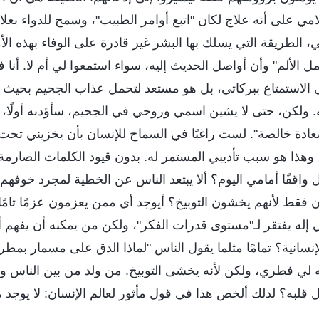
لامي على أنه علاج لكان "اتبع أوامر الطبيب"، وسمح للدواء بعل
 الطريقة التي يسلك بها البشر غير قادرة على الوفاء بهذه الأمني
الألم" وأن أواصل الحديث إليه، سواء استمعوا لي أم لا. أنا 
 الاستمتاع ببركاتي، بل هو مستعد لتحمل عذاب الجحيم بحيث 
ولكن، حتى لا يشين اسمي وروحي في الجحيم، سأؤدبه أولًا، ث
عادة خالصة". لست راغبًا في السماح للإنسان بأن يخزيني تحت
وهذا هو سبب تأديبي المستمر له. بدون قيود الكلمات الصارمة
 واقفًا أمامي اليوم؟ ألا يبتعد الناس عن الخطية لمجرد خوفه
ن فقط لأنهم يخشون التوبيخ؟ أيوجد أي ممن يعزمون عزمًا تام
ي إله يفتقر لـ"مستوى قدرات الفكر"، ولكن من يمكنه أن يفهم 
سانية؟ تمامًا مثلما يقول الناس "لماذا الدق على مسمار بمطرق
ه لي فطري، ولكن لأنه يخشى التوبيخ. من ولد من بين الناس و
ل قلبه؟ لذلك ألخص هذا في قول مأثور لعالم الإنسان: لا يوجد