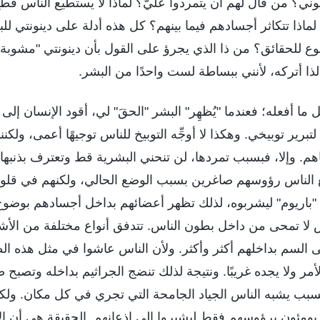
ني؟ من قال لهم أن يتمردوا عليَّ؟ لماذا لا يستطيع الناس قط
لماذا تتكاثر أجسادهم فيما بينهم؟ كل هذه أدلة على دينونتي لل
 للحقائق؟ من ذا الذي يجرؤ على القول بأن دينونتي "مشوبة با
ا أتركه، لأنني ببساطة لست واحدًا من البشر.
ا أفعله؛ فعندما "يُظهِر" البشر "الحقَ" لي، أقود الإنسان إلى 
تبرير توبيخي. وهكذا لا أوجِّه التوبيخ للناس توجيهًا أعمى، ولكن
اهم. وإلا، فبسبب تمردها، لن تنحني البشرية قط وتعترف بذنبه
الناس رؤوسهم صاغرين بسبب الوضع الحالي، ولكنهم في قلوبه
 "باريوم" ليشربوه، لذلك تظهر أعضائهم بداخل أجسادهم بوضوح
 لا تمحى من داخل بطون الناس. تتدفق أنواع مختلفة من الأشي
ى السم بداخلهم أكثر وأكثر. ولأن الناس عاشوا في مثل هذه 
لأمر ولا يجده غريبًا. ونتيجة لذلك تنضج الجراثيم بداخله وتصبح
سبب يشبه الناس الجياد الجامحة التي تجري في كل مكان. ولكن
ومئون برؤوسهم فقط ليشيروا إلى إذعانهم. الحقيقة هي أن الإ